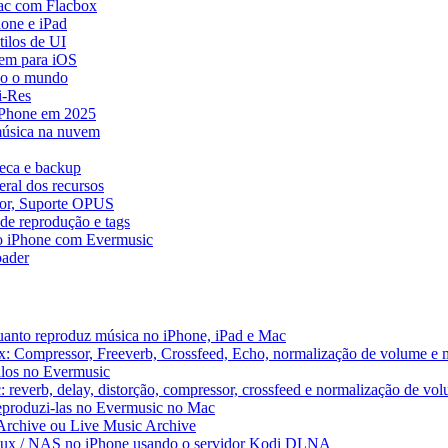
ac com Flacbox
one e iPad
ilos de UI
em para iOS
do o mundo
i-Res
 iPhone em 2025
música na nuvem
teca e backup
ral dos recursos
dor, Suporte OPUS
de reprodução e tags
o iPhone com Evermusic
ader
uanto reproduz música no iPhone, iPad e Mac
x: Compressor, Freeverb, Crossfeed, Echo, normalização de volume e 
alos no Evermusic
 reverb, delay, distorção, compressor, crossfeed e normalização de vo
reproduzi-las no Evermusic no Mac
 Archive ou Live Music Archive
inux / NAS no iPhone usando o servidor Kodi DLNA