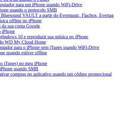
mputador para um iPhone usando WiFi-Drive
iPhone usando o protocolo SMB
 Bluesound VAULT a partir do Evermusic, Flacbox, Evertag
ica offline no iPhone
s da sua conta Google
o iPhone
Windows 10 e reproduzir sua música no iPhone
ir do WD My Cloud Home
putador para o iPhone sem iTunes usando WiFi-Drive
e quando estiver offline
do iTunes) no meu iPhone
o iPhone usando SMB
 ativar compras no aplicativo usando um código promocional