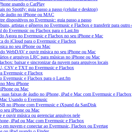
iPhone usando o CarPlay
ais no Spotify: guia passo a passo (celular e desktop)
os de áudio no iPhone ou MAC
tre dispositivos no Evermusic: guia passo a passo
buns, artistas e gêneros no Evermusic e Flacbox e transferir para outro 
al do Evermusic ou Flacbox para o Last.fm
o Agora no Evermusic e Flacbox no seu iPhone e Mac
eca do iCloud para o Evermusic e Flacbox
sica no seu iPhone ou Mac
do WebDAV e ouvir música no seu iPhone ou Mac
tários e arquivos LRC para músicas no iPhone ou Mac
acbox: baixar e sincronizar da nuvem para arquivos locais
3U, CSV e TXT no Evermusic e Flacbox
ra Evermusic e Flacbox
do Evermusic e Flacbox para o Last.fm
 no Meu iPhone
o iPhone ou Mac
s suas faixas de áudio no iPhone, iPad e Mac com Evermusic e Flacbox
 Mac Usando o Evermusic
USB no iPhone com Evermusic e iXpand da SanDisk
no seu iPhone ou Mac
e ouvir música ou gerenciar arquivos nele
Phone, iPad ou Mac com Evermusic e Flacbox
o em nuvem e conectar ao Evermusic, Flacbox ou Evertag
e ou iPad usando o Finder