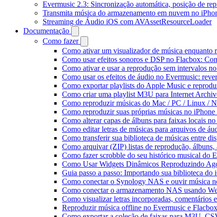
Evermusic 2.3: Sincronização automática, posição de rep
Transmita música do armazenamento em nuvem no iPho
Streaming de Áudio iOS com AVAssetResourceLoader
Documentação
Como fazer
Como ativar um visualizador de música enquanto 
Como usar efeitos sonoros e DSP no Flacbox: Com
Como ativar e usar a reprodução sem intervalos n
Como usar os efeitos de áudio no Evermusic: rever
Como exportar playlists do Apple Music e reprod
Como criar uma playlist M3U para Internet Archi
Como reproduzir músicas do Mac / PC / Linux /
Como reproduzir suas próprias músicas no iPhone
Como alterar capas de álbuns para faixas locais no 
Como editar letras de músicas para arquivos de 
Como transferir sua biblioteca de músicas entre di
Como arquivar (ZIP) listas de reprodução, álbuns, a
Como fazer scrobble do seu histórico musical do 
Como Usar Widgets Dinâmicos Reproduzindo Agor
Guia passo a passo: Importando sua biblioteca do
Como conectar o Synology NAS e ouvir música n
Como conectar o armazenamento NAS usando We
Como visualizar letras incorporadas, comentários
Reproduzir música offline no Evermusic e Flacbox:
Como exportar a coleção de faixas para M3U, C