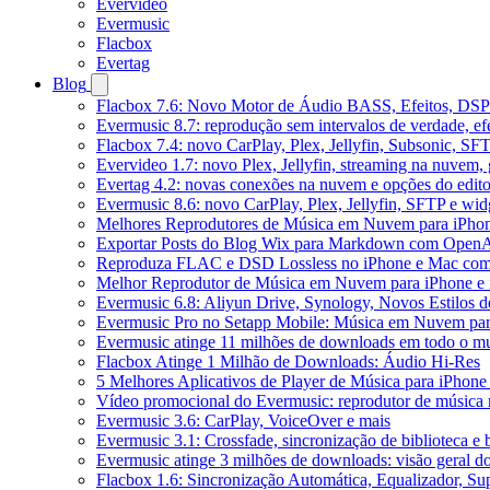
Evervideo
Evermusic
Flacbox
Evertag
Blog
Flacbox 7.6: Novo Motor de Áudio BASS, Efeitos, DSP 
Evermusic 8.7: reprodução sem intervalos de verdade, ef
Flacbox 7.4: novo CarPlay, Plex, Jellyfin, Subsonic, SF
Evervideo 1.7: novo Plex, Jellyfin, streaming na nuvem,
Evertag 4.2: novas conexões na nuvem e opções do edito
Evermusic 8.6: novo CarPlay, Plex, Jellyfin, SFTP e widg
Melhores Reprodutores de Música em Nuvem para iPho
Exportar Posts do Blog Wix para Markdown com Open
Reproduza FLAC e DSD Lossless no iPhone e Mac com
Melhor Reprodutor de Música em Nuvem para iPhone e 
Evermusic 6.8: Aliyun Drive, Synology, Novos Estilos d
Evermusic Pro no Setapp Mobile: Música em Nuvem pa
Evermusic atinge 11 milhões de downloads em todo o 
Flacbox Atinge 1 Milhão de Downloads: Áudio Hi-Res
5 Melhores Aplicativos de Player de Música para iPhon
Vídeo promocional do Evermusic: reprodutor de música
Evermusic 3.6: CarPlay, VoiceOver e mais
Evermusic 3.1: Crossfade, sincronização de biblioteca e
Evermusic atinge 3 milhões de downloads: visão geral do
Flacbox 1.6: Sincronização Automática, Equalizador, S