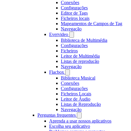
Conexões
Configurações
Editor de Tags
Ficheiros locais
Mapeamentos de Campos de Tag
Navegação
Evervideo
Biblioteca de Multimédia
Configurações
Ficheiros
Leitor de Multimédia
Listas de reprodução
Navegação
Flacbox
Biblioteca Musical
Conexões
Configurações
Ficheiros Locais
Leitor de Áudio
Listas de Reprodução
Navegação
Perguntas frequentes
Aprenda a usar nossos aplicativos
Escolha seu aplicativo