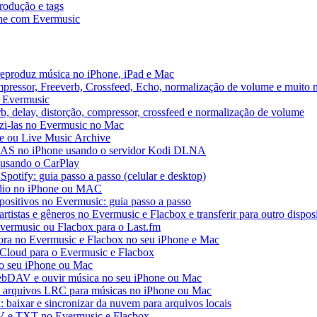
rodução e tags
ne com Evermusic
reproduz música no iPhone, iPad e Mac
pressor, Freeverb, Crossfeed, Echo, normalização de volume e muito 
o Evermusic
b, delay, distorção, compressor, crossfeed e normalização de volume
uzi-las no Evermusic no Mac
ve ou Live Music Archive
 NAS no iPhone usando o servidor Kodi DLNA
 usando o CarPlay
Spotify: guia passo a passo (celular e desktop)
áudio no iPhone ou MAC
spositivos no Evermusic: guia passo a passo
rtistas e gêneros no Evermusic e Flacbox e transferir para outro dispos
Evermusic ou Flacbox para o Last.fm
a no Evermusic e Flacbox no seu iPhone e Mac
 iCloud para o Evermusic e Flacbox
o seu iPhone ou Mac
bDAV e ouvir música no seu iPhone ou Mac
 e arquivos LRC para músicas no iPhone ou Mac
 baixar e sincronizar da nuvem para arquivos locais
SV e TXT no Evermusic e Flacbox