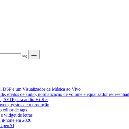
⌘
K
, DSP e um Visualizador de Música ao Vivo
de, efeitos de áudio, normalização de volume e equalizador redesenha
ic, SFTP para áudio Hi-Res
nuvem, gestos de reprodução
 editor de tags
e widget de letras
a iPhone em 2026
 OpenAI