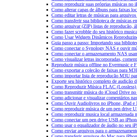
Como reproduzir suas próprias músicas no 
Como alterar capas de álbuns para faixas loc
Como editar letras de músicas para arquiv
Como transferir sua biblioteca de músicas en
Como arquivar (ZIP) listas de reprodução, ál
Como fazer scrobble do seu histórico music
Como Usar Widgets Dinâmicos Reproduzind
Guia passo a passo: Importando sua bibliot
Como conectar o Synology NAS e ouvir mú
Como conectar o armazenamento NAS usan
Como visualizar letras incorporadas, comen
Reproduzir música offline no Evermusic e Fl
Como exportar a coleção de faixas para M
Como importar lista de reprodução M3U pa
Exporte seu histórico completo de audição 
Como Reproduzir Música FLAC (Lossless)
Como transmitir música do iCloud Drive n
Como adicionar e visualizar comentários na
Como Ouvir Audiolivros no iPhone, iPad e
Como reproduzir música de um pen drive 
Como reproduzir musica local armazenada 
Como conectar um pen drive USB ao iPhone 
Como usar o equalizador de áudio no seu i
Como enviar arquivos para o armazenament
Como transferir arquivos do Mac para iPhon