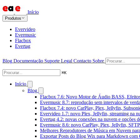
Início
Produtos
Evervideo
Evermusic
Flacbox
Evertag
Blog
Documentação
Suporte
Legal
Contacto
Sobre
⌘
K
Início
Blog
Flacbox 7.6: Novo Motor de Áudio BASS, Efeitos
Evermusic 8.7: reprodução sem intervalos de verda
Flacbox 7.4: novo CarPlay, Plex, Jellyfin, Subson
Evervideo 1.7: novo Plex, Jellyfin, streaming na 
Evertag 4.2: novas conexões na nuvem e opções do
Evermusic 8.6: novo CarPlay, Plex, Jellyfin, SFTP 
Melhores Reprodutores de Música em Nuvem par
Exportar Posts do Blog Wix para Markdown com