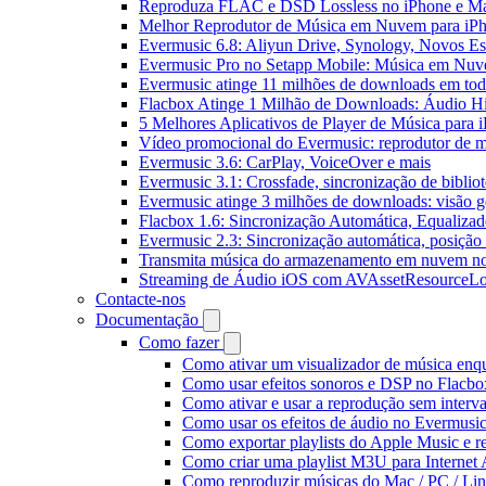
Reproduza FLAC e DSD Lossless no iPhone e M
Melhor Reprodutor de Música em Nuvem para iPh
Evermusic 6.8: Aliyun Drive, Synology, Novos Est
Evermusic Pro no Setapp Mobile: Música em Nuv
Evermusic atinge 11 milhões de downloads em to
Flacbox Atinge 1 Milhão de Downloads: Áudio H
5 Melhores Aplicativos de Player de Música para
Vídeo promocional do Evermusic: reprodutor de 
Evermusic 3.6: CarPlay, VoiceOver e mais
Evermusic 3.1: Crossfade, sincronização de biblio
Evermusic atinge 3 milhões de downloads: visão ge
Flacbox 1.6: Sincronização Automática, Equaliza
Evermusic 2.3: Sincronização automática, posição 
Transmita música do armazenamento em nuvem n
Streaming de Áudio iOS com AVAssetResourceLo
Contacte-nos
Documentação
Como fazer
Como ativar um visualizador de música enq
Como usar efeitos sonoros e DSP no Flacbo
Como ativar e usar a reprodução sem interv
Como usar os efeitos de áudio no Evermusic:
Como exportar playlists do Apple Music e 
Como criar uma playlist M3U para Internet
Como reproduzir músicas do Mac / PC / L