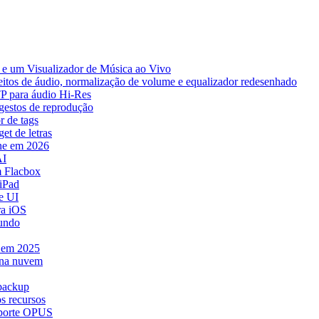
e um Visualizador de Música ao Vivo
eitos de áudio, normalização de volume e equalizador redesenhado
TP para áudio Hi-Res
 gestos de reprodução
r de tags
et de letras
ne em 2026
AI
 Flacbox
iPad
e UI
ra iOS
mundo
e em 2025
 na nuvem
 backup
s recursos
uporte OPUS