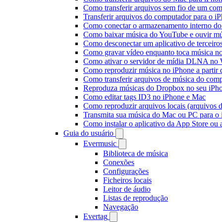
Como transferir arquivos sem fio de um co
Transferir arquivos do computador para o 
Como conectar o armazenamento interno do
Como baixar música do YouTube e ouvir mús
Como desconectar um aplicativo de terceiro
Como gravar vídeo enquanto toca música n
Como ativar o servidor de mídia DLNA no 
Como reproduzir música no iPhone a part
Como transferir arquivos de música do com
Reproduza músicas do Dropbox no seu iPhon
Como editar tags ID3 no iPhone e Mac
Como reproduzir arquivos locais (arquivos 
Transmita sua música do Mac ou PC para 
Como instalar o aplicativo da App Store ou
Guia do usuário
Evermusic
Biblioteca de música
Conexões
Configurações
Ficheiros locais
Leitor de áudio
Listas de reprodução
Navegação
Evertag