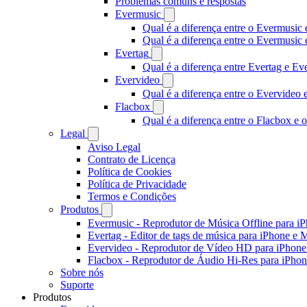
Problemas comuns e respostas
Evermusic
Qual é a diferença entre o Evermusic 
Qual é a diferença entre o Evermusi
Evertag
Qual é a diferença entre Evertag e E
Evervideo
Qual é a diferença entre o Evervideo
Flacbox
Qual é a diferença entre o Flacbox e
Legal
Aviso Legal
Contrato de Licença
Política de Cookies
Política de Privacidade
Termos e Condições
Produtos
Evermusic - Reprodutor de Música Offline para i
Evertag - Editor de tags de música para iPhone e 
Evervideo - Reprodutor de Vídeo HD para iPhon
Flacbox - Reprodutor de Áudio Hi-Res para iPho
Sobre nós
Suporte
Produtos