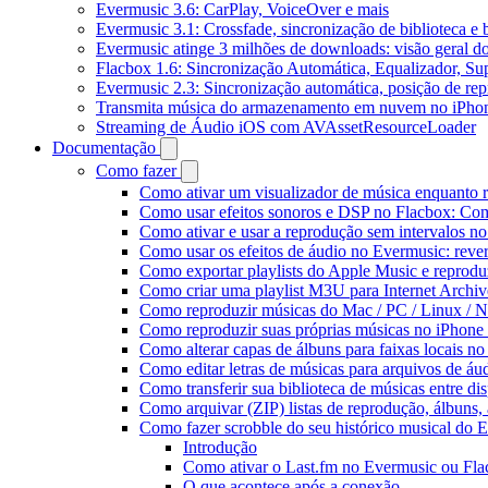
Evermusic 3.6: CarPlay, VoiceOver e mais
Evermusic 3.1: Crossfade, sincronização de biblioteca e
Evermusic atinge 3 milhões de downloads: visão geral do
Flacbox 1.6: Sincronização Automática, Equalizador, S
Evermusic 2.3: Sincronização automática, posição de rep
Transmita música do armazenamento em nuvem no iPho
Streaming de Áudio iOS com AVAssetResourceLoader
Documentação
Como fazer
Como ativar um visualizador de música enquanto 
Como usar efeitos sonoros e DSP no Flacbox: Com
Como ativar e usar a reprodução sem intervalos n
Como usar os efeitos de áudio no Evermusic: rever
Como exportar playlists do Apple Music e reprod
Como criar uma playlist M3U para Internet Archi
Como reproduzir músicas do Mac / PC / Linux /
Como reproduzir suas próprias músicas no iPhone
Como alterar capas de álbuns para faixas locais no 
Como editar letras de músicas para arquivos de 
Como transferir sua biblioteca de músicas entre di
Como arquivar (ZIP) listas de reprodução, álbuns, a
Como fazer scrobble do seu histórico musical do 
Introdução
Como ativar o Last.fm no Evermusic ou Fl
O que acontece após a conexão