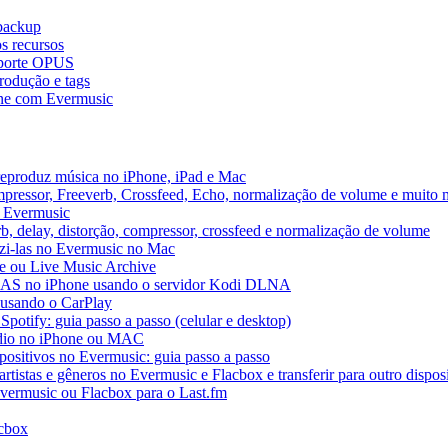
 backup
s recursos
uporte OPUS
rodução e tags
ne com Evermusic
reproduz música no iPhone, iPad e Mac
pressor, Freeverb, Crossfeed, Echo, normalização de volume e muito 
o Evermusic
b, delay, distorção, compressor, crossfeed e normalização de volume
uzi-las no Evermusic no Mac
ve ou Live Music Archive
 NAS no iPhone usando o servidor Kodi DLNA
 usando o CarPlay
Spotify: guia passo a passo (celular e desktop)
áudio no iPhone ou MAC
spositivos no Evermusic: guia passo a passo
rtistas e gêneros no Evermusic e Flacbox e transferir para outro dispos
Evermusic ou Flacbox para o Last.fm
acbox