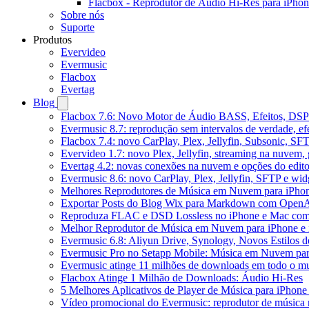
Flacbox - Reprodutor de Áudio Hi-Res para iPho
Sobre nós
Suporte
Produtos
Evervideo
Evermusic
Flacbox
Evertag
Blog
Flacbox 7.6: Novo Motor de Áudio BASS, Efeitos, DSP 
Evermusic 8.7: reprodução sem intervalos de verdade, ef
Flacbox 7.4: novo CarPlay, Plex, Jellyfin, Subsonic, SF
Evervideo 1.7: novo Plex, Jellyfin, streaming na nuvem,
Evertag 4.2: novas conexões na nuvem e opções do edito
Evermusic 8.6: novo CarPlay, Plex, Jellyfin, SFTP e widg
Melhores Reprodutores de Música em Nuvem para iPho
Exportar Posts do Blog Wix para Markdown com Open
Reproduza FLAC e DSD Lossless no iPhone e Mac com
Melhor Reprodutor de Música em Nuvem para iPhone e 
Evermusic 6.8: Aliyun Drive, Synology, Novos Estilos d
Evermusic Pro no Setapp Mobile: Música em Nuvem pa
Evermusic atinge 11 milhões de downloads em todo o 
Flacbox Atinge 1 Milhão de Downloads: Áudio Hi-Res
5 Melhores Aplicativos de Player de Música para iPhon
Vídeo promocional do Evermusic: reprodutor de música