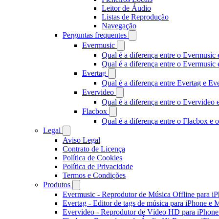
Leitor de Áudio
Listas de Reprodução
Navegação
Perguntas frequentes
Evermusic
Qual é a diferença entre o Evermusic 
Qual é a diferença entre o Evermusi
Evertag
Qual é a diferença entre Evertag e E
Evervideo
Qual é a diferença entre o Evervideo
Flacbox
Qual é a diferença entre o Flacbox e
Legal
Aviso Legal
Contrato de Licença
Política de Cookies
Política de Privacidade
Termos e Condições
Produtos
Evermusic - Reprodutor de Música Offline para i
Evertag - Editor de tags de música para iPhone e 
Evervideo - Reprodutor de Vídeo HD para iPhon