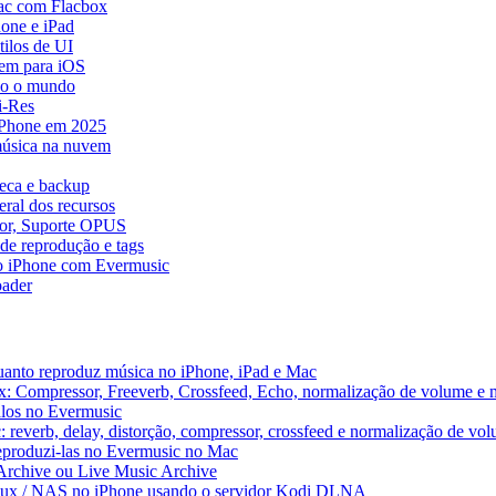
ac com Flacbox
one e iPad
ilos de UI
em para iOS
do o mundo
i-Res
 iPhone em 2025
música na nuvem
teca e backup
ral dos recursos
dor, Suporte OPUS
de reprodução e tags
o iPhone com Evermusic
ader
uanto reproduz música no iPhone, iPad e Mac
x: Compressor, Freeverb, Crossfeed, Echo, normalização de volume e 
alos no Evermusic
 reverb, delay, distorção, compressor, crossfeed e normalização de vo
reproduzi-las no Evermusic no Mac
 Archive ou Live Music Archive
inux / NAS no iPhone usando o servidor Kodi DLNA