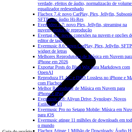
verdade, efeitos de áudio, normalização de volume
equalizador redesenhado
Flacbox 7.4: novo CarPlay, Plex, Jellyfin, Subsoni
SFTP para áudio Hi-Res
Evervideo 1.7: novo Plex, Jellyfin, streaming na
nuvem, gestos de reprodução
Evertag 4.2: novas conexões na nuvem e opções d
editor de tags
Evermusic 8.6: novo CarPlay, Plex, Jellyfin, SFTP
widget de letras
Melhores Reprodutores de Música em Nuvem par
iPhone em 2026
Exportar Posts do Blog Wix para Markdown com
OpenAI
Reproduza FLAC e DSD Lossless no iPhone e M
com Flacbox
Melhor Reprodutor de Música em Nuvem para
iPhone e iPad
Evermusic 6.8: Aliyun Drive, Synology, Novos
Estilos de UI
Evermusic Pro no Setapp Mobile: Música em Nu
para iOS
Evermusic atinge 11 milhões de downloads em to
o mundo
Flacbox Atinge 1 Milhão de Downloads: Áudio H
Guia do usuário