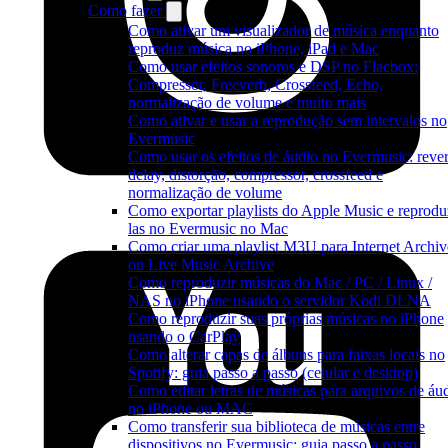
Como fazer
Como ativar um visualizador de música enquanto
reproduz música no iPhone, iPad e Mac
Como usar efeitos sonoros e DSP no Flacbox:
Compressor, Freeverb, Crossfeed, Echo,
normalização de volume e muito mais
Como ativar e usar a reprodução sem intervalos no
Evermusic
Como usar os efeitos de áudio no Evermusic: rever
delay, distorção, compressor, crossfeed e
normalização de volume
Como exportar playlists do Apple Music e reprodu
las no Evermusic no Mac
Como criar uma playlist M3U para Internet Archiv
ou Live Music Archive
Como reproduzir músicas do Mac / PC / Linux /
NAS no iPhone usando o servidor Kodi DLNA
Como reproduzir suas próprias músicas no iPhone
usando o CarPlay
Como alterar capas de álbuns para faixas locais no
Spotify: guia passo a passo (celular e desktop)
Como editar letras de músicas para arquivos de áu
no iPhone ou MAC
Como transferir sua biblioteca de músicas entre
dispositivos no Evermusic: guia passo a passo