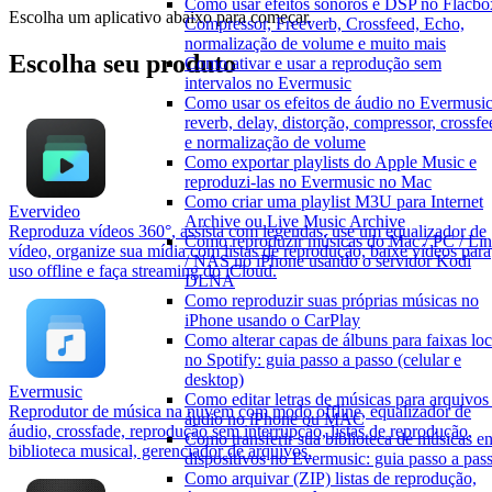
Como usar efeitos sonoros e DSP no Flacbo
Escolha um aplicativo abaixo para começar.
Compressor, Freeverb, Crossfeed, Echo,
normalização de volume e muito mais
Escolha seu produto
Como ativar e usar a reprodução sem
intervalos no Evermusic
Como usar os efeitos de áudio no Evermusic
reverb, delay, distorção, compressor, crossfe
e normalização de volume
Como exportar playlists do Apple Music e
reproduzi-las no Evermusic no Mac
Como criar uma playlist M3U para Internet
Evervideo
Archive ou Live Music Archive
Reproduza vídeos 360°, assista com legendas, use um equalizador de
Como reproduzir músicas do Mac / PC / Li
vídeo, organize sua mídia com listas de reprodução, baixe vídeos para
/ NAS no iPhone usando o servidor Kodi
uso offline e faça streaming do iCloud.
DLNA
Como reproduzir suas próprias músicas no
iPhone usando o CarPlay
Como alterar capas de álbuns para faixas loc
no Spotify: guia passo a passo (celular e
desktop)
Evermusic
Como editar letras de músicas para arquivos
Reprodutor de música na nuvem com modo offline, equalizador de
áudio no iPhone ou MAC
áudio, crossfade, reprodução sem interrupção, listas de reprodução,
Como transferir sua biblioteca de músicas en
biblioteca musical, gerenciador de arquivos.
dispositivos no Evermusic: guia passo a pas
Como arquivar (ZIP) listas de reprodução,