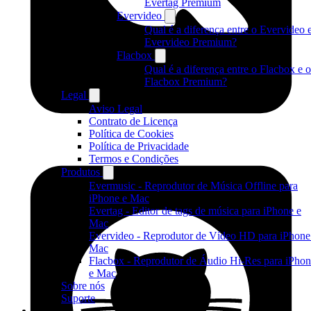
Evertag Premium
Evervideo
Qual é a diferença entre o Evervideo 
Evervideo Premium?
Flacbox
Qual é a diferença entre o Flacbox e o
Flacbox Premium?
Legal
Aviso Legal
Contrato de Licença
Política de Cookies
Política de Privacidade
Termos e Condições
Produtos
Evermusic - Reprodutor de Música Offline para
iPhone e Mac
Evertag - Editor de tags de música para iPhone e
Mac
Evervideo - Reprodutor de Vídeo HD para iPhone
Mac
Flacbox - Reprodutor de Áudio Hi-Res para iPho
e Mac
Sobre nós
Suporte
Produtos