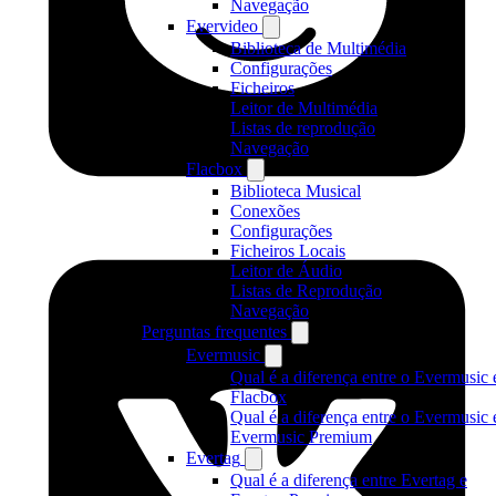
Navegação
Evervideo
Biblioteca de Multimédia
Configurações
Ficheiros
Leitor de Multimédia
Listas de reprodução
Navegação
Flacbox
Biblioteca Musical
Conexões
Configurações
Ficheiros Locais
Leitor de Áudio
Listas de Reprodução
Navegação
Perguntas frequentes
Evermusic
Qual é a diferença entre o Evermusic 
Flacbox
Qual é a diferença entre o Evermusic 
Evermusic Premium
Evertag
Qual é a diferença entre Evertag e