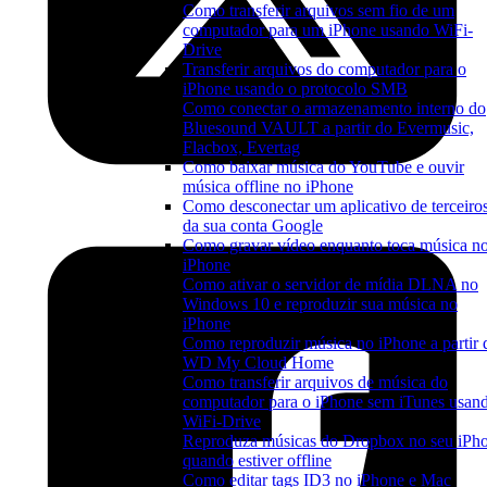
Como transferir arquivos sem fio de um
computador para um iPhone usando WiFi-
Drive
Transferir arquivos do computador para o
iPhone usando o protocolo SMB
Como conectar o armazenamento interno do
Bluesound VAULT a partir do Evermusic,
Flacbox, Evertag
Como baixar música do YouTube e ouvir
música offline no iPhone
Como desconectar um aplicativo de terceiro
da sua conta Google
Como gravar vídeo enquanto toca música n
iPhone
Como ativar o servidor de mídia DLNA no
Windows 10 e reproduzir sua música no
iPhone
Como reproduzir música no iPhone a partir 
WD My Cloud Home
Como transferir arquivos de música do
computador para o iPhone sem iTunes usan
WiFi-Drive
Reproduza músicas do Dropbox no seu iPh
quando estiver offline
Como editar tags ID3 no iPhone e Mac