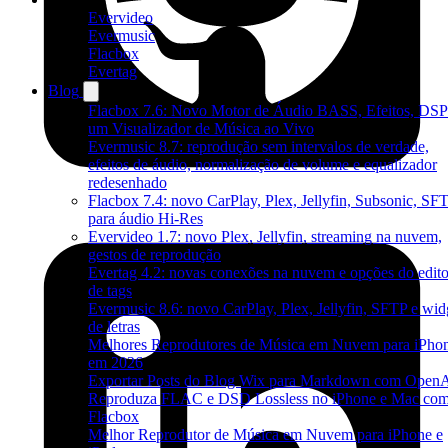
Evervideo
Evermusic
Flacbox
Evertag
Blog
Flacbox 7.6: Novo Motor de Áudio BASS, Efeitos, DSP
um Visualizador de Música ao Vivo
Evermusic 8.7: reprodução sem intervalos de verdade,
efeitos de áudio, normalização de volume e equalizador
redesenhado
Flacbox 7.4: novo CarPlay, Plex, Jellyfin, Subsonic, SF
para áudio Hi-Res
Evervideo 1.7: novo Plex, Jellyfin, streaming na nuvem,
gestos de reprodução
Evertag 4.2: novas conexões na nuvem e opções do edito
de tags
Evermusic 8.6: novo CarPlay, Plex, Jellyfin, SFTP e wid
de letras
Melhores Reprodutores de Música em Nuvem para iPho
em 2026
Exportar Posts do Blog Wix para Markdown com Open
Reproduza FLAC e DSD Lossless no iPhone e Mac co
Flacbox
Melhor Reprodutor de Música em Nuvem para iPhone e