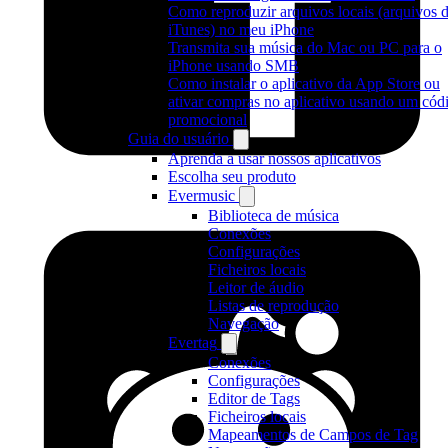
Como reproduzir arquivos locais (arquivos 
iTunes) no meu iPhone
Transmita sua música do Mac ou PC para o
iPhone usando SMB
Como instalar o aplicativo da App Store ou
ativar compras no aplicativo usando um cód
promocional
Guia do usuário
Aprenda a usar nossos aplicativos
Escolha seu produto
Evermusic
Biblioteca de música
Conexões
Configurações
Ficheiros locais
Leitor de áudio
Listas de reprodução
Navegação
Evertag
Conexões
Configurações
Editor de Tags
Ficheiros locais
Mapeamentos de Campos de Tag