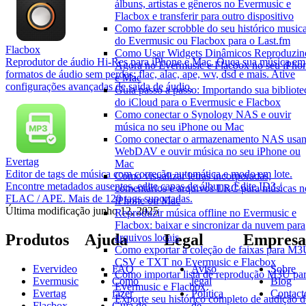
álbuns, artistas e gêneros no Evermusic e
Flacbox e transferir para outro dispositivo
Como fazer scrobble do seu histórico musica
do Evermusic ou Flacbox para o Last.fm
Flacbox
Como Usar Widgets Dinâmicos Reproduzin
Reprodutor de áudio Hi-Res para iPhone e Mac. Ouça sua música em
Agora no Evermusic e Flacbox no seu iPho
formatos de áudio sem perdas: flac, alac, ape, wv, dsd e mais. Ative
e Mac
configurações avançadas de saída de áudio.
Guia passo a passo: Importando sua bibliote
do iCloud para o Evermusic e Flacbox
Como conectar o Synology NAS e ouvir
música no seu iPhone ou Mac
Como conectar o armazenamento NAS usa
WebDAV e ouvir música no seu iPhone ou
Evertag
Mac
Editor de tags de música com correção automática e modo em lote.
Como visualizar letras incorporadas,
Encontre metadados ausentes, edite capas de álbuns. Edite ID3 /
comentários e arquivos LRC para músicas n
FLAC / APE. Mais de 120 tags suportadas.
iPhone ou Mac
Última modificação
junho 12, 2025
Reproduzir música offline no Evermusic e
Flacbox: baixar e sincronizar da nuvem para
Produtos
Ajuda
Legal
Empresa
arquivos locais
Como exportar a coleção de faixas para M3
CSV e TXT no Evermusic e Flacbox
Evervideo
FAQ
Aviso
Sobre
Como importar lista de reprodução M3U pa
Evermusic
Como
legal
Blog
Evermusic e Flacbox
Evertag
fazer
Política
Contact
Exporte seu histórico completo de audição 
Flacbox
Guia do
de