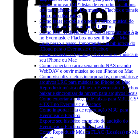
Como arquivar (ZIP) listas de reprodução, álbuns,
artistas e gêneros no Evermusic e Flacbox e transfe
para outro dispositivo
Como fazer scrobble do seu histórico musical do
Evermusic ou Flacbox para o Last.fm
Como Usar Widgets Dinâmicos Reproduzindo Ag
no Evermusic e Flacbox no seu iPhone e Mac
Guia passo a passo: Importando sua biblioteca do
iCloud para o Evermusic e Flacbox
Como conectar o Synology NAS e ouvir música n
seu iPhone ou Mac
Como conectar o armazenamento NAS usando
WebDAV e ouvir música no seu iPhone ou Mac
Como visualizar letras incorporadas, comentários e
arquivos LRC para músicas no iPhone ou Mac
Reproduzir música offline no Evermusic e Flacbox
baixar e sincronizar da nuvem para arquivos locais
Como exportar a coleção de faixas para M3U, C
e TXT no Evermusic e Flacbox
Como importar lista de reprodução M3U para
Evermusic e Flacbox
Exporte seu histórico completo de audição do
Evermusic e Flacbox para o Last.fm
Como Reproduzir Música FLAC (Lossless) no M
iPhone