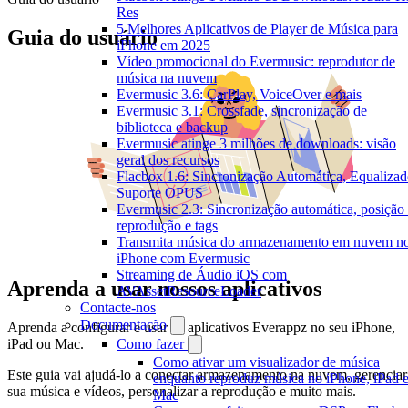
Res
5 Melhores Aplicativos de Player de Música para
Guia do usuário
iPhone em 2025
Vídeo promocional do Evermusic: reprodutor de
música na nuvem
Evermusic 3.6: CarPlay, VoiceOver e mais
Evermusic 3.1: Crossfade, sincronização de
biblioteca e backup
Evermusic atinge 3 milhões de downloads: visão
geral dos recursos
Flacbox 1.6: Sincronização Automática, Equalizad
Suporte OPUS
Evermusic 2.3: Sincronização automática, posição
reprodução e tags
Transmita música do armazenamento em nuvem n
iPhone com Evermusic
Streaming de Áudio iOS com
Aprenda a usar nossos aplicativos
AVAssetResourceLoader
Contacte-nos
Documentação
Aprenda a configurar e usar os aplicativos Everappz no seu iPhone,
iPad ou Mac.
Como fazer
Como ativar um visualizador de música
Este guia vai ajudá-lo a conectar armazenamento na nuvem, gerenciar
enquanto reproduz música no iPhone, iPad 
sua música e vídeos, personalizar a reprodução e muito mais.
Mac