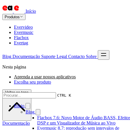
Início
Produtos
Evervideo
Evermusic
Flacbox
Evertag
Blog
Documentação
Suporte
Legal
Contacto
Sobre
Nesta página
Aprenda a usar nossos aplicativos
Escolha seu produto
Voltar ao topo
CTRL K
Início
Blog
Flacbox 7.6: Novo Motor de Áudio BASS, Efeitos
DSP e um Visualizador de Música ao Vivo
Documentação
Evermusic 8.7: reprodução sem intervalos de