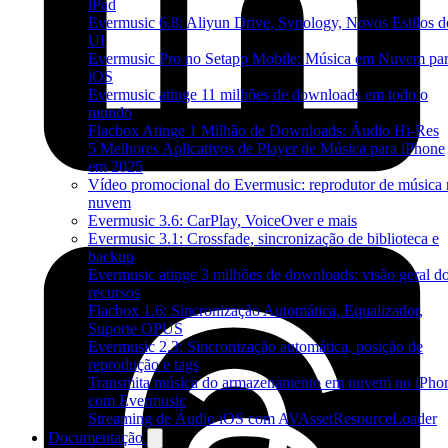
iPad
Evermusic 6.8: Aliyun Drive, Synology, Novos Estilos d
UI
Evermusic Pro no Setapp Mobile: Música em Nuvem pa
iOS
Evermusic atinge 11 milhões de downloads em todo o
mundo
Flacbox Atinge 1 Milhão de Downloads: Áudio Hi-Res
5 Melhores Aplicativos de Player de Música para iPhone
em 2025
Vídeo promocional do Evermusic: reprodutor de música 
nuvem
Evermusic 3.6: CarPlay, VoiceOver e mais
Evermusic 3.1: Crossfade, sincronização de biblioteca e
backup
Evermusic atinge 3 milhões de downloads: visão geral d
recursos
Flacbox 1.6: Sincronização Automática, Equalizador,
Suporte OPUS
Evermusic 2.3: Sincronização automática, posição de
reprodução e tags
Transmita música do armazenamento em nuvem no iPho
com Evermusic
Streaming de Áudio iOS com AVAssetResourceLoader
Documentação