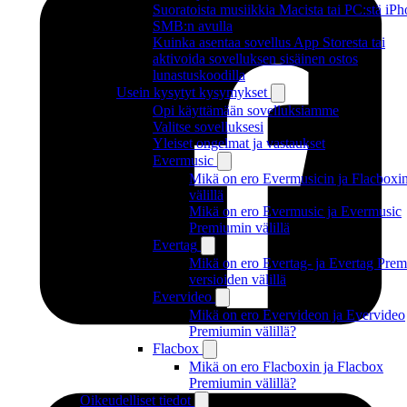
Suoratoista musiikkia Macista tai PC:stä iP
SMB:n avulla
Kuinka asentaa sovellus App Storesta tai
aktivoida sovelluksen sisäinen ostos
lunastuskoodilla
Usein kysytyt kysymykset
Opi käyttämään sovelluksiamme
Valitse sovelluksesi
Yleiset ongelmat ja vastaukset
Evermusic
Mikä on ero Evermusicin ja Flacboxi
välillä
Mikä on ero Evermusic ja Evermusic
Premiumin välillä
Evertag
Mikä on ero Evertag- ja Evertag Prem
versioiden välillä
Evervideo
Mikä on ero Evervideon ja Evervideo
Premiumin välillä?
Flacbox
Mikä on ero Flacboxin ja Flacbox
Premiumin välillä?
Oikeudelliset tiedot