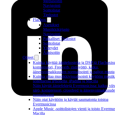
Mediasoitin
Navigointi
Soittolistat
Tiedostot
Flacbox
Asetukset
Musiikkikirjasto
Navigointi
Paikalliset Tiedostot
Soittolistat
Yhteydet
Äänisoitin
Ohjeet
Kuinka käyttää äänitehosteita ja DSP:tä Flacboxiss
kompressori, Freeverb, ristisyöttö, kaiku,
äänenvoimakkuuden normalisointi ja paljon muuta
Kuinka ottaa musiikkivisualisointi käyttöön musiik
soitettaessa iPhonella, iPadilla ja Macilla
Näin käytät ääniefektejä Evermusicissa: kaiku, viiv
särö, kompressori, crossfeed ja äänenvoimakkuud
normalisointi
Näin otat käyttöön ja käytät saumatonta toistoa
Evermusicissa
Apple Music -soittolistojen vienti ja toisto Evermus
Macilla