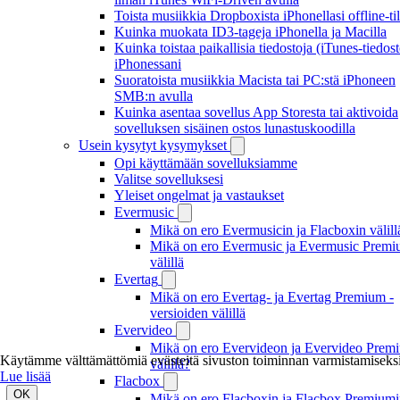
Toista musiikkia Dropboxista iPhonellasi offline-ti
Kuinka muokata ID3-tageja iPhonella ja Macilla
Kuinka toistaa paikallisia tiedostoja (iTunes-tiedost
iPhonessani
Suoratoista musiikkia Macista tai PC:stä iPhoneen
SMB:n avulla
Kuinka asentaa sovellus App Storesta tai aktivoida
sovelluksen sisäinen ostos lunastuskoodilla
Usein kysytyt kysymykset
Opi käyttämään sovelluksiamme
Valitse sovelluksesi
Yleiset ongelmat ja vastaukset
Evermusic
Mikä on ero Evermusicin ja Flacboxin välill
Mikä on ero Evermusic ja Evermusic Premi
välillä
Evertag
Mikä on ero Evertag- ja Evertag Premium -
versioiden välillä
Evervideo
Mikä on ero Evervideon ja Evervideo Prem
Käytämme välttämättömiä evästeitä sivuston toiminnan varmistamiseksi
välillä?
Lue lisää
Flacbox
OK
Mikä on ero Flacboxin ja Flacbox Premium