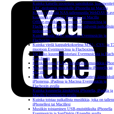
Kuinka katsella upotettuja sanoituksia, kommenttej
LRC-tiedostoja musiikille iPhonella tai Macilla
Kuinka yhdistää NAS-tallennustila WebDAV:n avu
kuunnella musiikkia iPhonella tai Macilla
Offline-musiikin toistaminen Evermusicissa ja
Flacboxissa: Lataa ja synkronoi pilvestä paikallisii
tiedostoihin
Kuinka tuoda M3U-soittolista Evermusiciin ja
Flacboxiin
Kuinka viedä kappalekokoelma M3U-, CSV- ja 
muotoon Evermusicissa ja Flacboxissa
Vie koko kuunteluhistoriasi Evermusicista ja Flacb
Last.fm:iin
Kuinka toistaa FLAC (häviötöntä) musiikkia iPhon
Musiikin suoratoisto iCloud Drivesta iPhonella tai
Macilla
Kuinka lisätä ja tarkastella kommentteja ääniraidoil
iPhonessa, iPadissa ja Macissa Evermusicin ja
Flacboxin avulla
Kuinka kuunnella äänikirjoja iPhonella, iPadilla ja
Macilla Evermusicin avulla
Kuinka toistaa paikallista musiikkia, joka on tallen
iPhonellesi tai Macillesi
Musiikin toistaminen USB-muistitikulta iPhonella
Evermusicin ja SanDiskin iXpandin avulla