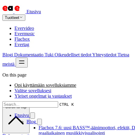
Etusivu
Tuotteet
Evervideo
Evermusic
Flacbox
Evertag
Blogi
Dokumentaatio
Tuki
Oikeudelliset tiedot
Yhteystiedot
Tietoa
meistä
On this page
Opi käyttämään sovelluksiamme
Valitse sovelluksesi
Yleiset ongelmat ja vastaukset
CTRL K
Scroll to top
Etusivu
Blog
Flacbox 7.6: uusi BASS™-äänimoottori, efektit, D
reaaliaikainen musiikkivisualisointi