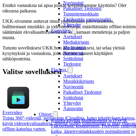
Navigointi
Etsitkö vastauksia tai apua jonkin sovelluksemme käyttöön? Olet
Paikalliset Tiedostot
oikeassa paikassa.
Tunnistemuokkain
Tägikentän vastaavuudet
UKK-sivumme auttavat sinua yhdistämään pilvivarastoon,
Yhteydet
hallitsemaan musiikki- ja videotiedostoja, määrittämään offline-toiston
Evervideo
säätämään ekvalisaattoriasetuksia, korjaamaan metatietoja ja paljon
Asetukset
muuta.
Mediakirjasto
Mediasoitin
Tutustu sovelluksesi UKK:hon alla aloittaaksesi, tai selaa yleisiä
Navigointi
kysymyksiä ja vastauksia, joita olemme saaneet käyttäjien
Soittolistat
sähköposteista.
Tiedostot
Flacbox
Valitse sovelluksesi
Asetukset
Musiikkikirjasto
Navigointi
Paikalliset Tiedostot
Soittolistat
Yhteydet
Äänisoitin
Evervideo
Ohjeet
Toista 360°-videoita, suoratoista iCloudista, katso tekstityksen kanssa,
Kuinka käyttää äänitehosteita ja DSP:tä
käytä videoekvalisaattoria, järjestä sisältö soittolistoilla ja lataa videoit
Flacboxissa: kompressori, Freeverb, ristisyöt
offline-katselua varten.
kaiku, äänenvoimakkuuden normalisointi ja