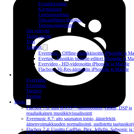
Evästekäytäntö
Käyttöehdot
Lisenssisopimus
Oikeudellinen ilmoitus
Tietosuojakäytäntö
Ota yhteyttä
Tietoa meistä
Tuki
Tuotteet
Evermusic - Offline-musiikkisoitin iPhonelle ja Ma
Evertag - Musiikin tunniste-editori iPhonelle ja Ma
Evervideo - HD-videosoitin iPhonelle ja Macille
Flacbox - Hi-Res-äänisoitin iPhonelle ja Macille
Tuotteet
Evervideo
Evermusic
Flacbox
Evertag
Blogi
Flacbox 7.6: uusi BASS™-äänimoottori, efektit, DSP ja
reaaliaikainen musiikkivisualisointi
Evermusic 8.7: aito saumaton toisto, ääniefektit,
äänenvoimakkuuden normalisointi, uudistettu taajuuskorj
Flacbox 7.4: Uusittu CarPlay, Plex, Jellyfin, Subsonic j