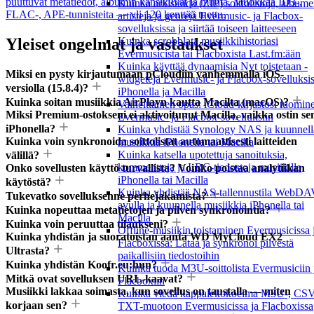
puuttuvat metatiedot, albumin kansikuvat ja muuta. Muokkaa ID3-,
Kuinka arkistoida (ZIP) soittolistoja, albumei
FLAC-, APE-tunnisteita — yli 120 kenttää tuettu.
artisteja ja genrejä Evermusic- ja Flacbox-
sovelluksissa ja siirtää toiseen laitteeseen
Yleiset ongelmat ja vastaukset
Kuinka scrobblata musiikkihistoriasi
Evermusicista tai Flacboxista Last.fm:ään
Kuinka käyttää dynaamisia Nyt toistetaan -
Miksi en pysty kirjautumaan pCloudiin vanhemmalla iOS-
widgetejä Evermusic- ja Flacbox-sovelluksi
versiolla (15.8.4)?
iPhonella ja Macilla
Kuinka soitan musiikkia AirPlayn kautta Macilta (macOS)?
Vaiheittainen opas: iCloud-kirjastosi tuomin
Miksi Premium-ostokseni ei aktivoitunut Macilla, vaikka ostin se
Evermusic- ja Flacbox-sovelluksiin
iPhonella?
Kuinka yhdistää Synology NAS ja kuunnell
Kuinka voin synkronoida soittolistat automaattisesti laitteiden
musiikkia iPhonella tai Macilla
Kuinka katsella upotettuja sanoituksia,
välillä?
kommentteja ja LRC-tiedostoja musiikille
Onko sovellusten käyttö turvallista? Voinko poistaa analytiikan
iPhonella tai Macilla
käytöstä?
Kuinka yhdistää NAS-tallennustila WebDA
Tukevatko sovelluksenne perhejakamista?
avulla ja kuunnella musiikkia iPhonella tai
Kuinka nopeuttaa metatietojen ja pilven synkronointia?
Macilla
Kuinka voin peruuttaa tilaukseni?
Offline-musiikin toistaminen Evermusicissa 
Kuinka yhdistän ja suoratoistan ääntä WD MyCloud EX2
Flacboxissa: Lataa ja synkronoi pilvestä
Ultrasta?
paikallisiin tiedostoihin
Kuinka yhdistän Koofr.eu:hun?
Kuinka tuoda M3U-soittolista Evermusiciin 
Mitkä ovat sovelluksen URL-kaavat?
Flacboxiin
Musiikki lakkaa soimasta, kun sovellus on taustalla — miten
Kuinka viedä kappalekokoelma M3U-, CSV
korjaan sen?
TXT-muotoon Evermusicissa ja Flacboxissa