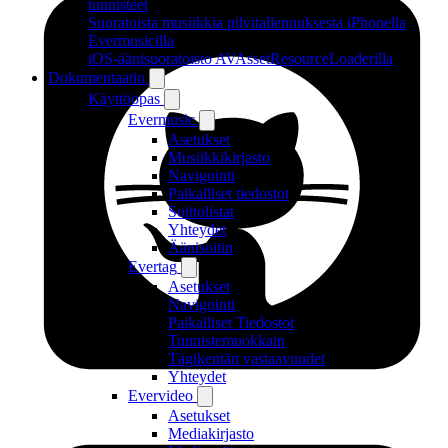
tunnisteet
Suoratoista musiikkia pilvitallennuksesta iPhonella
Evermusicilla
iOS-äänisuoratoisto AVAssetResourceLoaderilla
Dokumentaatio
Käyttöopas
Evermusic
Asetukset
Musiikkikirjasto
Navigointi
Paikalliset tiedostot
Soittolistat
Yhteydet
Äänisoitin
Evertag
Asetukset
Navigointi
Paikalliset Tiedostot
Tunnistemuokkain
Tägikentän vastaavuudet
Yhteydet
Evervideo
Asetukset
Mediakirjasto