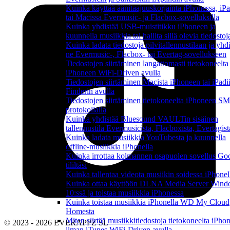
Kuinka käyttää äänitaajuuskorjainta iPhonessa, iPa
tai Macissa Evermusic- ja Flacbox-sovelluksilla
Kuinka yhdistää USB-muistitikku iPhoneen ja
kuunnella musiikkia tai hallita sillä olevia tiedostoj
Kuinka ladata tiedostoja pilvitallennustilaan ja yhd
ne Evermusic-, Flacbox- tai Evertag-sovellukseen
Tiedostojen siirtäminen langattomasti tietokoneelta
iPhoneen WiFi-Driven avulla
Tiedostojen siirtäminen Macista iPhoneen tai iPadi
Finderin avulla
Tiedostojen siirtäminen tietokoneelta iPhoneen S
protokollalla
Kuinka yhdistää Bluesound VAULTin sisäinen
tallennustila Evermusicista, Flacboxista, Evertagist
Kuinka ladata musiikkia YouTubesta ja kuunnella
offline-musiikkia iPhonella
Kuinka irrottaa kolmannen osapuolen sovellus Go
tililtäsi
Kuinka tallentaa videota musiikin soidessa iPhonel
Kuinka ottaa käyttöön DLNA Media Server Win
10:ssä ja toistaa musiikkia iPhonessa
Kuinka toistaa musiikkia iPhonella WD My Cloud
Homesta
Miten siirtää musiikkitiedostoja tietokoneelta iPho
© 2023 - 2026 EVERAPPZ SL
ilman iTunes WiFi-Driven avulla