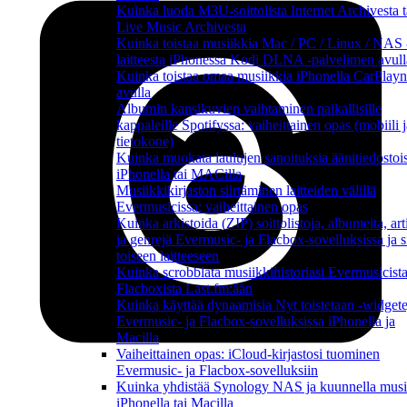
Kuinka luoda M3U-soittolista Internet Archivesta t
Live Music Archivesta
Kuinka toistaa musiikkia Mac / PC / Linux / NAS 
laitteesta iPhonessa Kodi DLNA -palvelimen avull
Kuinka toistaa omaa musiikkia iPhonella CarPlayn
avulla
Albumin kansikuvien vaihtaminen paikallisille
kappaleille Spotifyssa: vaiheittainen opas (mobiili j
tietokone)
Kuinka muokata laulujen sanoituksia äänitiedostoi
iPhonella tai MACilla
Musiikkikirjaston siirtäminen laitteiden välillä
Evermusicissa: vaiheittainen opas
Kuinka arkistoida (ZIP) soittolistoja, albumeita, art
ja genrejä Evermusic- ja Flacbox-sovelluksissa ja si
toiseen laitteeseen
Kuinka scrobblata musiikkihistoriasi Evermusicista
Flacboxista Last.fm:ään
Kuinka käyttää dynaamisia Nyt toistetaan -widgete
Evermusic- ja Flacbox-sovelluksissa iPhonella ja
Macilla
Vaiheittainen opas: iCloud-kirjastosi tuominen
Evermusic- ja Flacbox-sovelluksiin
Kuinka yhdistää Synology NAS ja kuunnella musi
iPhonella tai Macilla