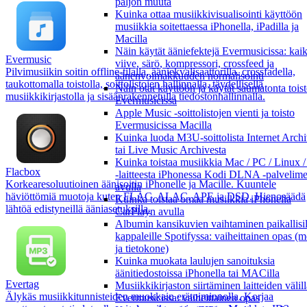
paljon muuta
Kuinka ottaa musiikkivisualisointi käyttöön
musiikkia soitettaessa iPhonella, iPadilla ja
Macilla
Näin käytät ääniefektejä Evermusicissa: kai
Evermusic
viive, särö, kompressori, crossfeed ja
Pilvimusiikin soitin offline-tilalla, ääniekvalisaattorilla, crossfadella,
äänenvoimakkuuden normalisointi
taukottomalla toistolla, soittolistojen hallinnalla, täydellisellä
Näin otat käyttöön ja käytät saumatonta tois
musiikkikirjastolla ja sisäänrakennetulla tiedostonhallinnalla.
Evermusicissa
Apple Music -soittolistojen vienti ja toisto
Evermusicissa Macilla
Kuinka luoda M3U-soittolista Internet Archi
tai Live Music Archivesta
Kuinka toistaa musiikkia Mac / PC / Linux
Flacbox
-laitteesta iPhonessa Kodi DLNA -palvelim
Korkearesoluutioinen äänisoitin iPhonelle ja Macille. Kuuntele
avulla
häviöttömiä muotoja kuten FLAC, ALAC, APE ja DSD. Hienosäädä
Kuinka toistaa omaa musiikkia iPhonella
lähtöä edistyneillä ääniasetuksilla.
CarPlayn avulla
Albumin kansikuvien vaihtaminen paikallisil
kappaleille Spotifyssa: vaiheittainen opas (m
ja tietokone)
Kuinka muokata laulujen sanoituksia
äänitiedostoissa iPhonella tai MACilla
Evertag
Musiikkikirjaston siirtäminen laitteiden välil
Älykäs musiikkitunnisteiden muokkain erätoiminnolla. Korjaa
Evermusicissa: vaiheittainen opas