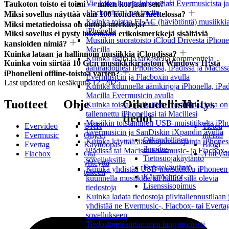
Vie koko kuunteluhistoriasi Evermusicista ja
Taukoton toisto ei toimi — miten korjaan sen?
Flacboxista Last.fm:iin
Miksi sovellus näyttää vain 100 kohdetta luettelossa?
Kuinka toistaa FLAC (häviötöntä) musiikki
Miksi metatiedoissa on outoja merkkejä?
iPhonella
Miksi sovellus ei pysty lukemaan erikoismerkkejä sisältäviä
Musiikin suoratoisto iCloud Drivesta iPhonel
kansioiden nimiä?
Macilla
Kuinka lataan ja hallinnoin musiikkia iCloudissa?
Kuinka lisätä ja tarkastella kommentteja
Kuinka voin siirtää 10 Gt:n musiikkikirjastoni Windows 11:stä
ääniraidoillesi iPhonessa, iPadissa ja Maciss
iPhonelleni offline-toistoa varten?
Evermusicin ja Flacboxin avulla
Last updated on
kesäkuuta 12, 2025
Kuinka kuunnella äänikirjoja iPhonella, iPadi
Macilla Evermusicin avulla
Tuotteet
Ohje
Oikeudelliset
Yritys
Kuinka toistaa paikallista musiikkia, joka on
tallennettu iPhonellesi tai Macillesi
tiedot
Musiikin toistaminen USB-muistitikulta iPh
Evervideo
UKK
Tietoa
Evermusicin ja SanDiskin iXpandin avulla
Evermusic
Ohjeet
meistä
Oikeudellinen
Kuinka käyttää äänitaajuuskorjainta iPhones
Evertag
Käyttöopas
Blogi
ilmoitus
iPadissa tai Macissa Evermusic- ja Flacbox-
Flacbox
Ota
Yhteyst
Tietosuojakäytäntö
sovelluksilla
yhteyttä
Evästekäytäntö
Kuinka yhdistää USB-muistitikku iPhoneen 
tukeen
Käyttöehdot
kuunnella musiikkia tai hallita sillä olevia
Lisenssisopimus
tiedostoja
Kuinka ladata tiedostoja pilvitallennustilaan 
yhdistää ne Evermusic-, Flacbox- tai Everta
sovellukseen
Tiedostojen siirtäminen langattomasti