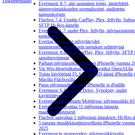
Dokumentaatio
Evermusic 8.7: aito saumaton toisto, ääniefektit,
äänenvoimakkuuden normalisointi, uudistettu
taajuuskorjain
Flacbox 7.4: Uusittu CarPlay, Plex, Jellyfin, Subso
SFTP Hi-Res-äänelle
Evervideo 1.7: uudet Plex, Jellyfin, pilvisuoratoisto
toistoeleet
Evertag 4.2: uudet pilviyhteydet,
tunnistemerkintäeditorin asetukset selitettyinä
Evermusic 8.6: uusi CarPlay, Plex, Jellyfin, SFTP 
sanoitusvimpain
Parhaat pilvimusiikin soittimet iPhonelle vuonna 
Vie Wix-blogijulkaisut Markdowniksi OpenAI:lla
Toista häviötöntä FLAC- ja DSD-ääntä iPhonella 
Macilla Flacboxilla
Paras pilvimusiikin soitin iPhonelle ja iPadille
Evermusic 6.8: Aliyun Drive, Synology, uudet
käyttöliittymätyylit
Evermusic Pro Setapp Mobilessa: pilvimusiikki iOS
Evermusic saavuttaa 11 miljoonaa latausta
maailmanlaajuisesti
Flacbox saavuttaa 1 miljoonan latauksen: Hi-Res-ä
5 parasta musiikkisoitinsovellusta iPhonelle vuonn
2025
Evermusicin promovideo: pilvimusiikkisoitin