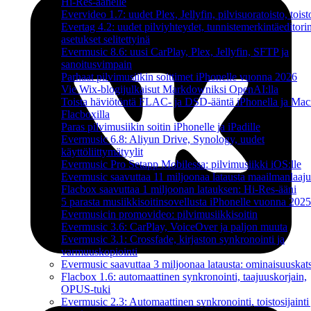
Hi-Res-äänelle
Evervideo 1.7: uudet Plex, Jellyfin, pilvisuoratoisto, toist
Evertag 4.2: uudet pilviyhteydet, tunnistemerkintäeditori
asetukset selitettyinä
Evermusic 8.6: uusi CarPlay, Plex, Jellyfin, SFTP ja
sanoitusvimpain
Parhaat pilvimusiikin soittimet iPhonelle vuonna 2026
Vie Wix-blogijulkaisut Markdowniksi OpenAI:lla
Toista häviötöntä FLAC- ja DSD-ääntä iPhonella ja Maci
Flacboxilla
Paras pilvimusiikin soitin iPhonelle ja iPadille
Evermusic 6.8: Aliyun Drive, Synology, uudet
käyttöliittymätyylit
Evermusic Pro Setapp Mobilessa: pilvimusiikki iOS:lle
Evermusic saavuttaa 11 miljoonaa latausta maailmanlaajui
Flacbox saavuttaa 1 miljoonan latauksen: Hi-Res-ääni
5 parasta musiikkisoitinsovellusta iPhonelle vuonna 2025
Evermusicin promovideo: pilvimusiikkisoitin
Evermusic 3.6: CarPlay, VoiceOver ja paljon muuta
Evermusic 3.1: Crossfade, kirjaston synkronointi ja
varmuuskopiointi
Evermusic saavuttaa 3 miljoonaa latausta: ominaisuuskat
Flacbox 1.6: automaattinen synkronointi, taajuuskorjain,
OPUS-tuki
Evermusic 2.3: Automaattinen synkronointi, toistosijainti 