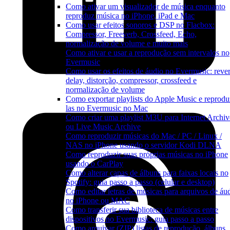
Como ativar um visualizador de música enquanto
reproduz música no iPhone, iPad e Mac
Como usar efeitos sonoros e DSP no Flacbox:
Compressor, Freeverb, Crossfeed, Echo,
normalização de volume e muito mais
Como ativar e usar a reprodução sem intervalos no
Evermusic
Como usar os efeitos de áudio no Evermusic: rever
delay, distorção, compressor, crossfeed e
normalização de volume
Como exportar playlists do Apple Music e reprodu
las no Evermusic no Mac
Como criar uma playlist M3U para Internet Archiv
ou Live Music Archive
Como reproduzir músicas do Mac / PC / Linux /
NAS no iPhone usando o servidor Kodi DLNA
Como reproduzir suas próprias músicas no iPhone
usando o CarPlay
Como alterar capas de álbuns para faixas locais no
Spotify: guia passo a passo (celular e desktop)
Como editar letras de músicas para arquivos de áu
no iPhone ou MAC
Como transferir sua biblioteca de músicas entre
dispositivos no Evermusic: guia passo a passo
Como arquivar (ZIP) listas de reprodução, álbuns,