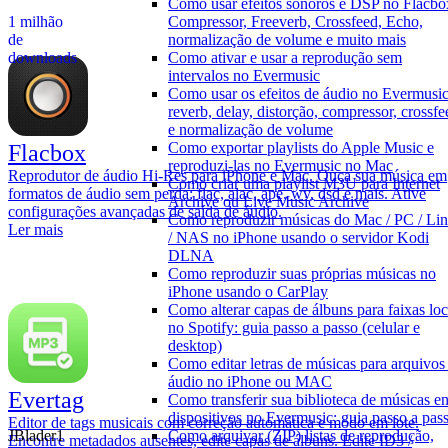
Como usar efeitos sonoros e DSP no Flacbo
Compressor, Freeverb, Crossfeed, Echo,
1 milhão
normalização de volume e muito mais
de
Como ativar e usar a reprodução sem
downloads
intervalos no Evermusic
Como usar os efeitos de áudio no Evermusic
reverb, delay, distorção, compressor, crossfe
e normalização de volume
Como exportar playlists do Apple Music e
Flacbox
reproduzi-las no Evermusic no Mac
Reprodutor de áudio Hi-Res para iPhone e Mac. Ouça sua música em
Como criar uma playlist M3U para Internet
formatos de áudio sem perda: flac, alac, ape, wv, dsd e mais. Ative
Archive ou Live Music Archive
configurações avançadas de saída de áudio.
Como reproduzir músicas do Mac / PC / Li
Ler mais
/ NAS no iPhone usando o servidor Kodi
DLNA
Como reproduzir suas próprias músicas no
iPhone usando o CarPlay
Como alterar capas de álbuns para faixas loc
no Spotify: guia passo a passo (celular e
desktop)
Como editar letras de músicas para arquivos
áudio no iPhone ou MAC
Evertag
Como transferir sua biblioteca de músicas en
dispositivos no Evermusic: guia passo a pas
Editor de tags musicais com correção automática e modo em lote.
JBlader1
Como arquivar (ZIP) listas de reprodução,
Encontre metadados ausentes, edite capas de álbuns. Edite ID3 /
★★★★★