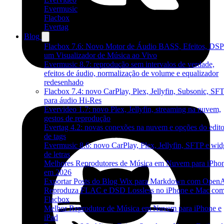
Evermusic
Flacbox
Evertag
Blog
Flacbox 7.6: Novo Motor de Áudio BASS, Efeitos, DSP
um Visualizador de Música ao Vivo
Evermusic 8.7: reprodução sem intervalos de verdade,
efeitos de áudio, normalização de volume e equalizador
redesenhado
Flacbox 7.4: novo CarPlay, Plex, Jellyfin, Subsonic, SF
para áudio Hi-Res
Evervideo 1.7: novo Plex, Jellyfin, streaming na nuvem,
gestos de reprodução
Evertag 4.2: novas conexões na nuvem e opções do edito
de tags
Evermusic 8.6: novo CarPlay, Plex, Jellyfin, SFTP e wid
de letras
Melhores Reprodutores de Música em Nuvem para iPho
em 2026
Exportar Posts do Blog Wix para Markdown com Open
Reproduza FLAC e DSD Lossless no iPhone e Mac co
Flacbox
Melhor Reprodutor de Música em Nuvem para iPhone e
iPad