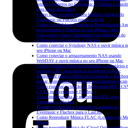
artistas e gêneros no Evermusic e Flacbox e transfe
para outro dispositivo
Como fazer scrobble do seu histórico musical do
Evermusic ou Flacbox para o Last.fm
Como Usar Widgets Dinâmicos Reproduzindo Ag
no Evermusic e Flacbox no seu iPhone e Mac
Guia passo a passo: Importando sua biblioteca do
iCloud para o Evermusic e Flacbox
Como conectar o Synology NAS e ouvir música n
seu iPhone ou Mac
Como conectar o armazenamento NAS usando
WebDAV e ouvir música no seu iPhone ou Mac
Como visualizar letras incorporadas, comentários e
arquivos LRC para músicas no iPhone ou Mac
Reproduzir música offline no Evermusic e Flacbox
baixar e sincronizar da nuvem para arquivos locais
Como exportar a coleção de faixas para M3U, C
e TXT no Evermusic e Flacbox
Como importar lista de reprodução M3U para
Evermusic e Flacbox
Exporte seu histórico completo de audição do
Evermusic e Flacbox para o Last.fm
Como Reproduzir Música FLAC (Lossless) no M
iPhone
Como transmitir música do iCloud Drive no iPhon