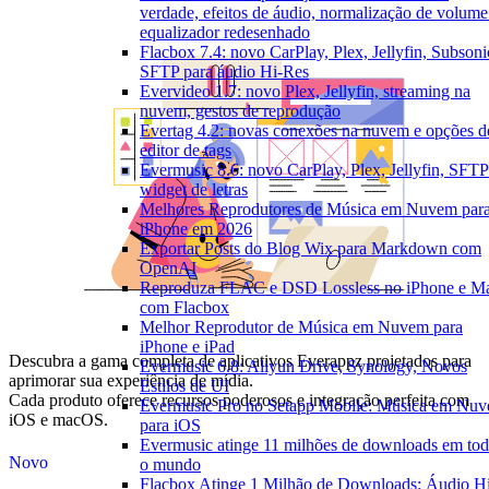
verdade, efeitos de áudio, normalização de volume
equalizador redesenhado
Flacbox 7.4: novo CarPlay, Plex, Jellyfin, Subsoni
SFTP para áudio Hi-Res
Evervideo 1.7: novo Plex, Jellyfin, streaming na
nuvem, gestos de reprodução
Evertag 4.2: novas conexões na nuvem e opções d
editor de tags
Evermusic 8.6: novo CarPlay, Plex, Jellyfin, SFTP
widget de letras
Melhores Reprodutores de Música em Nuvem par
iPhone em 2026
Exportar Posts do Blog Wix para Markdown com
OpenAI
Reproduza FLAC e DSD Lossless no iPhone e M
com Flacbox
Melhor Reprodutor de Música em Nuvem para
iPhone e iPad
Descubra a gama completa de aplicativos Everappz projetados para
Evermusic 6.8: Aliyun Drive, Synology, Novos
aprimorar sua experiência de mídia.
Estilos de UI
Cada produto oferece recursos poderosos e integração perfeita com
Evermusic Pro no Setapp Mobile: Música em Nu
iOS e macOS.
para iOS
Evermusic atinge 11 milhões de downloads em to
Novo
o mundo
Flacbox Atinge 1 Milhão de Downloads: Áudio H