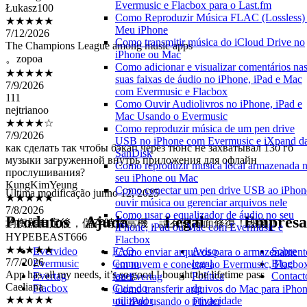
Łukasz100
Evermusic e Flacbox para o Last.fm
★★★★★
Como Reproduzir Música FLAC (Lossless)
7/12/2026
Meu iPhone
The Champions League among music apps
Como transmitir música do iCloud Drive no
。zopoa
iPhone ou Mac
★★★★★
Como adicionar e visualizar comentários na
7/9/2026
suas faixas de áudio no iPhone, iPad e Mac
111
com Evermusic e Flacbox
nejtrianoo
Como Ouvir Audiolivros no iPhone, iPad e
Mac Usando o Evermusic
★★★★☆
Como reproduzir música de um pen drive
7/9/2026
USB no iPhone com Evermusic e iXpand d
как сделать так чтобы бэкап через тюнс не захватывал 130 гб
SanDisk
музыки загруженной внутрь приложения для офлайн
Como reproduzir musica local armazenada 
прослушивания?
seu iPhone ou Mac
KungKimYeung
Como conectar um pen drive USB ao iPhon
★★★★★
Última modificação
junho 12, 2025
ouvir música ou gerenciar arquivos nele
7/8/2026
Como usar o equalizador de áudio no seu
均衡器自定後，儲存時會當機，請有關方面修復！謝謝！
Produtos
Ajuda
Legal
Empresa
iPhone, iPad ou Mac com Evermusic e
HYPEBEAST666
Flacbox
★★★★★
Evervideo
FAQ
Aviso
Sobre
Como enviar arquivos para o armazenament
7/7/2026
Evermusic
Como
legal
Blog
em nuvem e conectar ao Evermusic, Flacbo
App has all my needs, it’s so good I bought the lifetime pass
Evertag
fazer
Política
Contact
ou Evertag
Caeliana
Flacbox
Guia do
de
Como transferir arquivos do Mac para iPho
★★★★★
utilizador
privacidade
ou iPad usando o Finder
7/7/2026