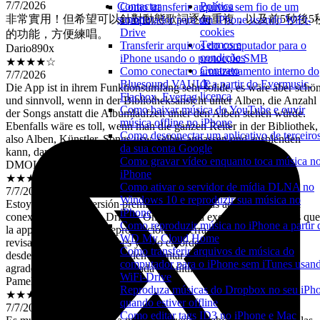
Contactar
Política
Como transferir arquivos sem fio de um
非常實用！但希望可以針對動態歌詞逐句重複，以及前5秒後5
suporte
de
computador para um iPhone usando WiFi-
的功能，方便練唱。
cookies
Drive
Dario890x
Termos e
Transferir arquivos do computador para o
★★★★☆
condições
iPhone usando o protocolo SMB
7/7/2026
Contrato
Como conectar o armazenamento interno do
Die App ist in ihrem Funktionsumfang sehr solide, es wäre aber schö
de
Bluesound VAULT a partir do Evermusic,
und sinnvoll, wenn in der Bibliotheksansicht unter Alben, die Anzahl
licença
Flacbox, Evertag
der Songs anstatt die Albumlaufzeit unter den Alben stehen würde.
Como baixar música do YouTube e ouvir
Ebenfalls wäre es toll, wenn man die ganzen Reiter in der Bibliothek,
música offline no iPhone
also Alben, Künstler, Songs usw. selber anpassen und ausblenden
Como desconectar um aplicativo de terceiro
kann, dann gäbe es 5 Sterne.
da sua conta Google
DMOL9023
Como gravar vídeo enquanto toca música n
★★★★☆
iPhone
7/7/2026
Como ativar o servidor de mídia DLNA no
Estoy pagando la versión premiun excelente las actualizaciónes la
Windows 10 e reproduzir sua música no
conexión con Google Drive y One Drive va excelente lo único es que
iPhone
la app cuando dejó en reproducción se cierra no se porque ya he
Como reproduzir música no iPhone a partir 
revisado en configuraciónes y todo en orden el problema lo tengo
WD My Cloud Home
desde hace 4 días si me pueden orientar para solucionar se los
Como transferir arquivos de música do
agradezco la app esta actualizada a la última versión.
computador para o iPhone sem iTunes usan
Pamela Velazco
WiFi-Drive
★★★★★
Reproduza músicas do Dropbox no seu iPh
7/7/2026
quando estiver offline
Es muy buena se adapta a mí gratis puedo cambiar la posición de las
Como editar tags ID3 no iPhone e Mac