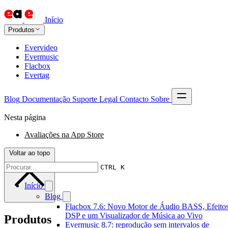
Início
Produtos
Evervideo
Evermusic
Flacbox
Evertag
Blog
Documentação
Suporte
Legal
Contacto
Sobre
Nesta página
Avaliações na App Store
Voltar ao topo
CTRL K
Início
Blog
Flacbox 7.6: Novo Motor de Áudio BASS, Efeitos
DSP e um Visualizador de Música ao Vivo
Produtos
Evermusic 8.7: reprodução sem intervalos de