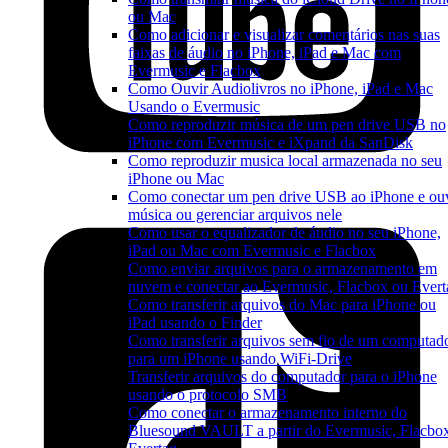
ou Mac
Como adicionar e visualizar comentários nas suas
faixas de áudio no iPhone, iPad e Mac com
Evermusic e Flacbox
Como Ouvir Audiolivros no iPhone, iPad e Mac
Usando o Evermusic
Como reproduzir música de um pen drive USB no
iPhone com Evermusic e iXpand da SanDisk
Como reproduzir musica local armazenada no seu
iPhone ou Mac
Como conectar um pen drive USB ao iPhone e ou
música ou gerenciar arquivos nele
Como usar o equalizador de áudio no seu iPhone,
iPad ou Mac com Evermusic e Flacbox
Como enviar arquivos para o armazenamento em
nuvem e conectar ao Evermusic, Flacbox ou Evert
Como transferir arquivos do Mac para iPhone ou
iPad usando o Finder
Como transferir arquivos sem fio de um computad
para um iPhone usando WiFi-Drive
Transferir arquivos do computador para o iPhone
usando o protocolo SMB
Como conectar o armazenamento interno do
Bluesound VAULT a partir do Evermusic, Flacbo