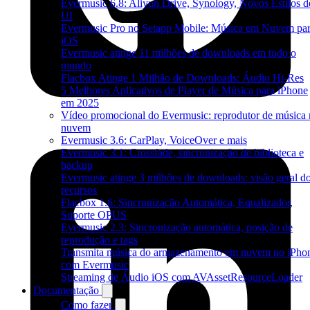
Evermusic 6.8: Aliyun Drive, Synology, Novos Estilos d
UI
Evermusic Pro no Setapp Mobile: Música em Nuvem pa
iOS
Evermusic atinge 11 milhões de downloads em todo o
mundo
Flacbox Atinge 1 Milhão de Downloads: Áudio Hi-Res
5 Melhores Aplicativos de Player de Música para iPhone
em 2025
Vídeo promocional do Evermusic: reprodutor de música 
nuvem
Evermusic 3.6: CarPlay, VoiceOver e mais
Evermusic 3.1: Crossfade, sincronização de biblioteca e
backup
Evermusic atinge 3 milhões de downloads: visão geral d
recursos
Flacbox 1.6: Sincronização Automática, Equalizador,
Suporte OPUS
Evermusic 2.3: Sincronização automática, posição de
reprodução e tags
Transmita música do armazenamento em nuvem no iPho
com Evermusic
Streaming de Áudio iOS com AVAssetResourceLoader
Documentação
Como fazer