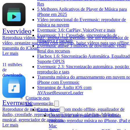
Res
5 Melhores Aplicativos de Player de Música para
iPhone em 2025
Vídeo promocional do Evermusic: reprodutor de
música na nuvem
Evervideo
Evermusic 3.6: CarPlay, VoiceOver e mais
Evermusic 3.1: Crossfade, sincronização de
Reproduza vídeos 360°, assista com legendas, use um equalizador de
biblioteca e backup
vídeo, organize sua mídia com playlists, baixe vídeos para uso offline
Evermusic atinge 3 milhões de downloads: visão
transmita do iCloud.
geral dos recursos
Ler mais
Flacbox 1.6: Sincronização Automática, Equalizad
Suporte OPUS
11 milhões
Evermusic 2.3: Sincronização automática, posição
de
reprodução e tags
downloads
Transmita música do armazenamento em nuvem n
iPhone com Evermusic
Streaming de Áudio iOS com
AVAssetResourceLoader
Contacte-nos
Evermusic
Documentação
Reprodutor de música na nuvem com modo offline, equalizador de
Como fazer
áudio, crossfade, reprodução sem intervalos, playlists, biblioteca
Como ativar um visualizador de música
musical, gerenciador de arquivos.
enquanto reproduz música no iPhone, iPad 
Ler mais
Mac