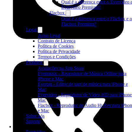
Qual é a diferença entre o Evervideo 
Evervideo Premium?
Flacbox
Qual é a diferença entre o Flacbox e o
Flacbox Premium?
Legal
Aviso Legal
Contrato de Licença
Política de Cookies
Política de Privacidade
Termos e Condições
Produtos
Avaliações na App Store
Evermusic - Reprodutor de Música Offline para
iPhone e Mac
Evertag - Editor de tags de música para iPhone e
Mac
Evervideo - Reprodutor de Vídeo HD para iPhone
Mac
Flacbox - Reprodutor de Áudio Hi-Res para iPho
e Mac
Sobre nós
Suporte
Produtos
Evervideo