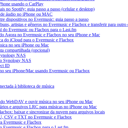
iPhone usando o CarPlay
ais no Spotify: guia passo a passo (celular e desktop)
os de áudio no iPhone ou MAC
tre dispositivos no Evermusic: guia passo a passo
buns, artistas e gêneros no Evermusic e Flacbox e transferir para outro 
al do Evermusic ou Flacbox para o Last.fm
o Agora no Evermusic e Flacbox no seu iPhone e Mac
eca do iCloud para o Evermusic e Flacbox
sica no seu iPhone ou Mac
ta compartilhada (opcional)
o Synology NAS
e do Synology NAS
ect ID
no seu iPhone/Mac usando Evermusic ou Flacbox
nectada à biblioteca de música
do WebDAV e ouvir música no seu iPhone ou Mac
tários e arquivos LRC para músicas no iPhone ou Mac
acbox: baixar e sincronizar da nuvem para arquivos locais
3U, CSV e TXT no Evermusic e Flacbox
ra Evermusic e Flacbox
do Evermusic e Flacbox para o Last.fm