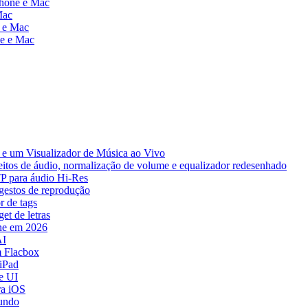
Phone e Mac
Mac
e e Mac
ne e Mac
e um Visualizador de Música ao Vivo
eitos de áudio, normalização de volume e equalizador redesenhado
TP para áudio Hi-Res
 gestos de reprodução
r de tags
et de letras
ne em 2026
AI
 Flacbox
iPad
e UI
ra iOS
mundo