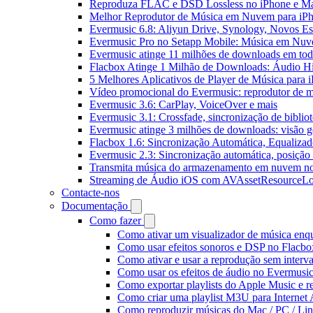
Reproduza FLAC e DSD Lossless no iPhone e M
Melhor Reprodutor de Música em Nuvem para iPh
Evermusic 6.8: Aliyun Drive, Synology, Novos Est
Evermusic Pro no Setapp Mobile: Música em Nuv
Evermusic atinge 11 milhões de downloads em to
Flacbox Atinge 1 Milhão de Downloads: Áudio H
5 Melhores Aplicativos de Player de Música para
Vídeo promocional do Evermusic: reprodutor de 
Evermusic 3.6: CarPlay, VoiceOver e mais
Evermusic 3.1: Crossfade, sincronização de biblio
Evermusic atinge 3 milhões de downloads: visão ge
Flacbox 1.6: Sincronização Automática, Equaliza
Evermusic 2.3: Sincronização automática, posição 
Transmita música do armazenamento em nuvem n
Streaming de Áudio iOS com AVAssetResourceLo
Contacte-nos
Documentação
Como fazer
Como ativar um visualizador de música enq
Como usar efeitos sonoros e DSP no Flacbo
Como ativar e usar a reprodução sem interv
Como usar os efeitos de áudio no Evermusic:
Como exportar playlists do Apple Music e 
Como criar uma playlist M3U para Internet
Como reproduzir músicas do Mac / PC / L