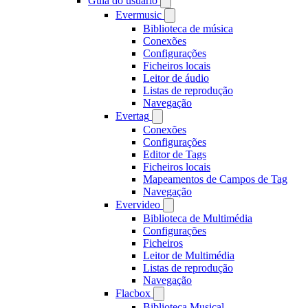
Guia do usuário
Evermusic
Biblioteca de música
Conexões
Configurações
Ficheiros locais
Leitor de áudio
Listas de reprodução
Navegação
Evertag
Conexões
Configurações
Editor de Tags
Ficheiros locais
Mapeamentos de Campos de Tag
Navegação
Evervideo
Biblioteca de Multimédia
Configurações
Ficheiros
Leitor de Multimédia
Listas de reprodução
Navegação
Flacbox
Biblioteca Musical