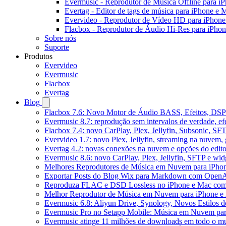
Evermusic - Reprodutor de Música Offline para i
Evertag - Editor de tags de música para iPhone e 
Evervideo - Reprodutor de Vídeo HD para iPhon
Flacbox - Reprodutor de Áudio Hi-Res para iPho
Sobre nós
Suporte
Produtos
Evervideo
Evermusic
Flacbox
Evertag
Blog
Flacbox 7.6: Novo Motor de Áudio BASS, Efeitos, DSP 
Evermusic 8.7: reprodução sem intervalos de verdade, ef
Flacbox 7.4: novo CarPlay, Plex, Jellyfin, Subsonic, SF
Evervideo 1.7: novo Plex, Jellyfin, streaming na nuvem,
Evertag 4.2: novas conexões na nuvem e opções do edito
Evermusic 8.6: novo CarPlay, Plex, Jellyfin, SFTP e widg
Melhores Reprodutores de Música em Nuvem para iPho
Exportar Posts do Blog Wix para Markdown com Open
Reproduza FLAC e DSD Lossless no iPhone e Mac com
Melhor Reprodutor de Música em Nuvem para iPhone e 
Evermusic 6.8: Aliyun Drive, Synology, Novos Estilos d
Evermusic Pro no Setapp Mobile: Música em Nuvem pa
Evermusic atinge 11 milhões de downloads em todo o 