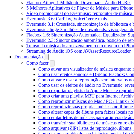
Flacbox Atinge 1 Milhão de Downloads: Áudio Hi-Res
5 Melhores Aplicativos de Player de Música para iPhon
Vídeo promocional do Evermusic: reprodutor de música
Evermusic 3.6: CarPlay, VoiceOver e mais
Evermusic 3.1: Crossfade, sincronização de biblioteca e
Evermusic atinge 3 milhões de downloads: visão geral do
Flacbox 1.6: Sincronização Automática, Equalizador, S
Evermusic 2.3: Sincronização automática, posição de rep
Transmita música do armazenamento em nuvem no iPho
Streaming de Áudio iOS com AVAssetResourceLoader
Documentação
Como fazer
Como ativar um visualizador de música enquanto 
Como usar efeitos sonoros e DSP no Flacbox: Com
Como ativar e usar a reprodução sem intervalos n
Como usar os efeitos de áudio no Evermusic: rever
Como exportar playlists do Apple Music e reprod
Como criar uma playlist M3U para Internet Archi
Como reproduzir músicas do Mac / PC / Linux /
Como reproduzir suas próprias músicas no iPhone
Como alterar capas de álbuns para faixas locais no 
Como editar letras de músicas para arquivos de 
Como transferir sua biblioteca de músicas entre di
Como arquivar (ZIP) listas de reprodução, álbuns, a
Como fazer scrobble do seu histórico musical do 