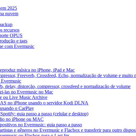
e em 2025
 na nuvem
 backup
s recursos
uporte OPUS
rodução e tags
ne com Evermusic
reproduz música no iPhone, iPad e Mac
pressor, Freeverb, Crossfeed, Echo, normalização de volume e muito 
o Evermusic
b, delay, distorção, compressor, crossfeed e normalização de volume
uzi-las no Evermusic no Mac
ve ou Live Music Archive
 NAS no iPhone usando o servidor Kodi DLNA
 usando o CarPlay
Spotify: guia passo a passo (celular e desktop)
áudio no iPhone ou MAC
spositivos no Evermusic: guia passo a passo
rtistas e gêneros no Evermusic e Flacbox e transferir para outro dispos
Evermusic ou Flacbox para o Last.fm