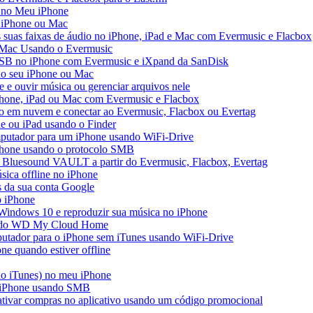
 no Meu iPhone
o iPhone ou Mac
s suas faixas de áudio no iPhone, iPad e Mac com Evermusic e Flacbox
 Mac Usando o Evermusic
USB no iPhone com Evermusic e iXpand da SanDisk
no seu iPhone ou Mac
e ouvir música ou gerenciar arquivos nele
Phone, iPad ou Mac com Evermusic e Flacbox
o em nuvem e conectar ao Evermusic, Flacbox ou Evertag
e ou iPad usando o Finder
mputador para um iPhone usando WiFi-Drive
iPhone usando o protocolo SMB
 Bluesound VAULT a partir do Evermusic, Flacbox, Evertag
ica offline no iPhone
s da sua conta Google
o iPhone
Windows 10 e reproduzir sua música no iPhone
ir do WD My Cloud Home
putador para o iPhone sem iTunes usando WiFi-Drive
e quando estiver offline
do iTunes) no meu iPhone
o iPhone usando SMB
 ativar compras no aplicativo usando um código promocional