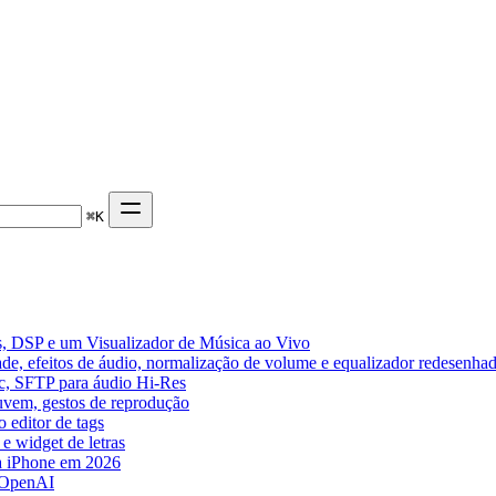
⌘
K
, DSP e um Visualizador de Música ao Vivo
de, efeitos de áudio, normalização de volume e equalizador redesenha
ic, SFTP para áudio Hi-Res
nuvem, gestos de reprodução
 editor de tags
e widget de letras
a iPhone em 2026
 OpenAI