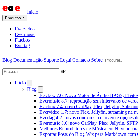
Início
Produtos
Evervideo
Evermusic
Flacbox
Evertag
Blog
Documentação
Suporte
Legal
Contacto
Sobre
⌘
K
Início
Blog
Flacbox 7.6: Novo Motor de Áudio BASS, Efeitos
Evermusic 8.7: reprodução sem intervalos de verda
Flacbox 7.4: novo CarPlay, Plex, Jellyfin, Subson
Evervideo 1.7: novo Plex, Jellyfin, streaming na 
Evertag 4.2: novas conexões na nuvem e opções do
Evermusic 8.6: novo CarPlay, Plex, Jellyfin, SFTP 
Melhores Reprodutores de Música em Nuvem par
Exportar Posts do Blog Wix para Markdown com