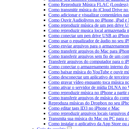
Como Reproduzir Música FLAC (Lossless)
Como transmitir música do iCloud Drive n
Como adicionar e visualizar comentários na
Como Ouvir Audiolivros no iPhone, iPad e
Como reproduzir música de um pen drive 
Como reproduzir musica local armazenada 
Como conectar um pen drive USB ao iPhone 
Como usar o equalizador de áudio no seu i
Como enviar arquivos para o armazenament
Como transferir arquivos do Mac para iPhon
Como transferir arquivos sem fio de um co
Transferir arquivos do computador para o 
Como conectar o armazenamento interno do
Como baixar música do YouTube e ouvir mús
Como desconectar um aplicativo de terceiro
Como gravar vídeo enquanto toca música n
Como ativar o servidor de mídia DLNA no 
Como reproduzir música no iPhone a part
Como transferir arquivos de música do com
Reproduza músicas do Dropbox no seu iPhon
Como editar tags ID3 no iPhone e Mac
Como reproduzir arquivos locais (arquivos 
Transmita sua música do Mac ou PC para 
Como instalar o aplicativo da App Store ou