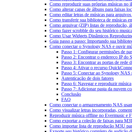
Como reproduzir suas próprias músicas no 
Como alterar capas de álbuns para faixas loc
Como editar letras de músicas para arquiv
Como transferir sua biblioteca de músicas en
Como arquivar (ZIP) listas de reprodução, ál
Como fazer scrobble do seu histórico music
Como Usar Widgets Dinâmicos Reproduzind
Guia passo a passo: Importando sua bibliot
Como conectar o Synology NAS e ouvir mú
Passo 1: Configurar permissões de pas
Passo 2: Encontrar o endereço IP d
Passo 3: Encontrar as portas de red
Passo 4: Ativar o recurso QuickConn
Passo 5: Conectar ao Synology NAS 
Autenticação de dois fatores
Passo 6: Navegar e reproduzir música
Passo 7: Adicionar pasta da nuvem co
Conclusão
FAQ
Como conectar o armazenamento NAS usan
Como visualizar letras incorporadas, comen
Reproduzir música offline no Evermusic e Fl
Como exportar a coleção de faixas para M
Como importar lista de reprodução M3U pa
Exporte seu histórico completo de audição 