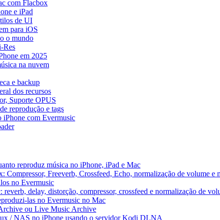
ac com Flacbox
one e iPad
ilos de UI
em para iOS
do o mundo
i-Res
 iPhone em 2025
música na nuvem
teca e backup
ral dos recursos
dor, Suporte OPUS
de reprodução e tags
o iPhone com Evermusic
ader
uanto reproduz música no iPhone, iPad e Mac
x: Compressor, Freeverb, Crossfeed, Echo, normalização de volume e 
alos no Evermusic
 reverb, delay, distorção, compressor, crossfeed e normalização de vo
reproduzi-las no Evermusic no Mac
 Archive ou Live Music Archive
inux / NAS no iPhone usando o servidor Kodi DLNA