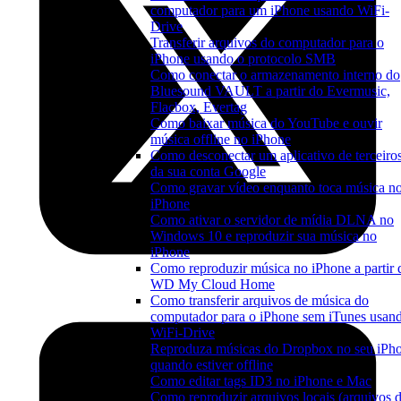
computador para um iPhone usando WiFi-
Drive
Transferir arquivos do computador para o
iPhone usando o protocolo SMB
Como conectar o armazenamento interno do
Bluesound VAULT a partir do Evermusic,
Flacbox, Evertag
Como baixar música do YouTube e ouvir
música offline no iPhone
Como desconectar um aplicativo de terceiro
da sua conta Google
Como gravar vídeo enquanto toca música n
iPhone
Como ativar o servidor de mídia DLNA no
Windows 10 e reproduzir sua música no
iPhone
Como reproduzir música no iPhone a partir 
WD My Cloud Home
Como transferir arquivos de música do
computador para o iPhone sem iTunes usan
WiFi-Drive
Reproduza músicas do Dropbox no seu iPh
quando estiver offline
Como editar tags ID3 no iPhone e Mac
Como reproduzir arquivos locais (arquivos 