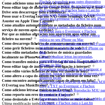
Flacbox e transferir para outro dispositivo
Como adiciono uma nova conta de nuvem?
Como fazer scrobble do seu histórico musica
Posso editar tags de áudio no Google Drive, Dropbox ou iCloud
do Evermusic ou Flacbox para o Last.fm
Drive sem descarregar toda a biblioteca?
Como Usar Widgets Dinâmicos Reproduzin
Posso usar o Evertag com um NAS como Synology, QNAP,
Agora no Evermusic e Flacbox no seu iPho
Asustor ou Apple Time Capsule?
e Mac
Como atualizo automaticamente os metadados do ficheiro num
Guia passo a passo: Importando sua bibliote
serviço de nuvem após a edição?
do iCloud para o Evermusic e Flacbox
Por que as minhas alterações não aparecem após editar um
Como conectar o Synology NAS e ouvir
ficheiro na nuvem?
música no seu iPhone ou Mac
Como descarrego ficheiros do armazenamento em nuvem?
Como conectar o armazenamento NAS usa
Como gerir ficheiros num armazenamento de rede?
WebDAV e ouvir música no seu iPhone ou
Como edito metadados de ficheiros de música guardados
Mac
Como visualizar letras incorporadas,
localmente no iPhone ou iPad?
comentários e arquivos LRC para músicas n
Como transfiro música para o Evertag do meu computador?
iPhone ou Mac
Posso editar tags de áudio offline sem ligação à internet?
Reproduzir música offline no Evermusic e
Como edito vários ficheiros de uma vez (modo de lote)?
Flacbox: baixar e sincronizar da nuvem para
Como altero a capa do álbum em várias músicas de uma vez?
arquivos locais
Como encontro automaticamente capas de álbum em falta?
Como exportar a coleção de faixas para M3
O Evertag usa MusicBrainz?
CSV e TXT no Evermusic e Flacbox
Como adiciono letras a músicas no Evertag?
Como importar lista de reprodução M3U pa
Como reporto um erro ou contacto o suporte?
Evermusic e Flacbox
Exporte seu histórico completo de audição 
Como desinstalo o Evertag e removo todos os meus dados?
Evermusic e Flacbox para o Last.fm
Última modificação
junho 12, 2025