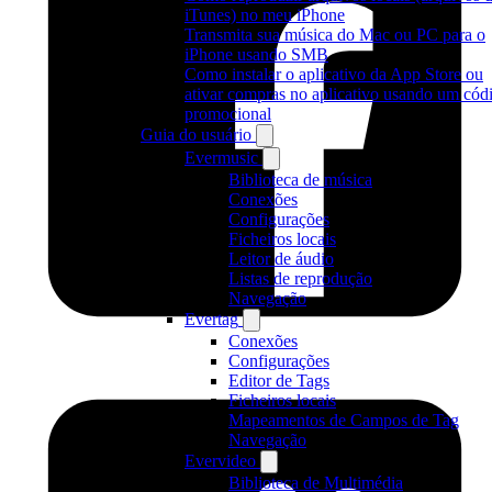
iTunes) no meu iPhone
Transmita sua música do Mac ou PC para o
iPhone usando SMB
Como instalar o aplicativo da App Store ou
ativar compras no aplicativo usando um cód
promocional
Guia do usuário
Evermusic
Biblioteca de música
Conexões
Configurações
Ficheiros locais
Leitor de áudio
Listas de reprodução
Navegação
Evertag
Conexões
Configurações
Editor de Tags
Ficheiros locais
Mapeamentos de Campos de Tag
Navegação
Evervideo
Biblioteca de Multimédia