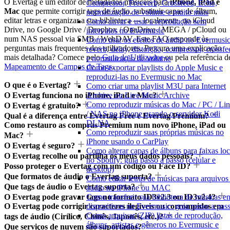
O Evertag é um editor de metadados musicais para
iPhone, iPad e
Compressor, Freeverb, Crossfeed, Echo,
Mac
que permite corrigir tags de áudio, substituir capas de álbum,
normalização de volume e muito mais
editar letras e organizar a sua biblioteca — localmente, no iCloud
Como ativar e usar a reprodução sem
Drive, no Google Drive / Dropbox / OneDrive / MEGA / pCloud ou
intervalos no Evermusic
num NAS pessoal via SMB / WebDAV. Este FAQ responde às
Como usar os efeitos de áudio no Evermusic
perguntas mais frequentes dos utilizadores. Procura uma explicação
reverb, delay, distorção, compressor, crossfe
mais detalhada? Comece pelo
Guia do Utilizador
ou pela referência d
e normalização de volume
Mapeamento de Campos de Tags
.
Como exportar playlists do Apple Music e
reproduzi-las no Evermusic no Mac
O que é o Evertag?
Como criar uma playlist M3U para Internet
O Evertag funciona no iPhone, iPad e Mac?
Archive ou Live Music Archive
Como reproduzir músicas do Mac / PC / Li
O Evertag é gratuito?
/ NAS no iPhone usando o servidor Kodi
Qual é a diferença entre Evertag Free e Evertag Premium?
DLNA
Como restauro as compras Premium num novo iPhone, iPad ou
Como reproduzir suas próprias músicas no
Mac?
iPhone usando o CarPlay
O Evertag é seguro?
Como alterar capas de álbuns para faixas loc
O Evertag recolhe ou partilha os meus dados pessoais?
no Spotify: guia passo a passo (celular e
Posso proteger o Evertag com um código ou Face ID?
desktop)
Que formatos de áudio o Evertag suporta?
Como editar letras de músicas para arquivos
Que tags de áudio o Evertag suporta?
áudio no iPhone ou MAC
O Evertag pode gravar tags no formato ID3v2.3 ou ID3v2.4?
Como transferir sua biblioteca de músicas en
O Evertag pode corrigir caracteres ilegíveis ou corrompidos em
dispositivos no Evermusic: guia passo a pas
Como arquivar (ZIP) listas de reprodução,
tags de áudio (Cirílico, Chinês, Japonês, etc.)?
álbuns, artistas e gêneros no Evermusic e
Que serviços de nuvem são suportados?