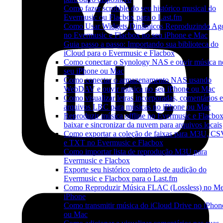
Como fazer scrobble do seu histórico musical do
Evermusic ou Flacbox para o Last.fm
Como Usar Widgets Dinâmicos Reproduzindo Ag
no Evermusic e Flacbox no seu iPhone e Mac
Guia passo a passo: Importando sua biblioteca do
iCloud para o Evermusic e Flacbox
Como conectar o Synology NAS e ouvir música n
seu iPhone ou Mac
Como conectar o armazenamento NAS usando
WebDAV e ouvir música no seu iPhone ou Mac
Como visualizar letras incorporadas, comentários e
arquivos LRC para músicas no iPhone ou Mac
Reproduzir música offline no Evermusic e Flacbox
baixar e sincronizar da nuvem para arquivos locais
Como exportar a coleção de faixas para M3U, C
e TXT no Evermusic e Flacbox
Como importar lista de reprodução M3U para
Evermusic e Flacbox
Exporte seu histórico completo de audição do
Evermusic e Flacbox para o Last.fm
Como Reproduzir Música FLAC (Lossless) no M
iPhone
Como transmitir música do iCloud Drive no iPhon
ou Mac