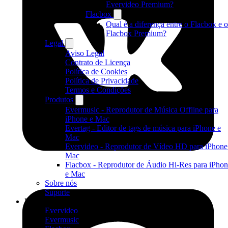
Evervideo Premium?
Flacbox
Qual é a diferença entre o Flacbox e o
Flacbox Premium?
Legal
Aviso Legal
Contrato de Licença
Política de Cookies
Política de Privacidade
Termos e Condições
Produtos
Evermusic - Reprodutor de Música Offline para
iPhone e Mac
Evertag - Editor de tags de música para iPhone e
Mac
Evervideo - Reprodutor de Vídeo HD para iPhone
Mac
Flacbox - Reprodutor de Áudio Hi-Res para iPho
e Mac
Sobre nós
Suporte
Produtos
Evervideo
Evermusic