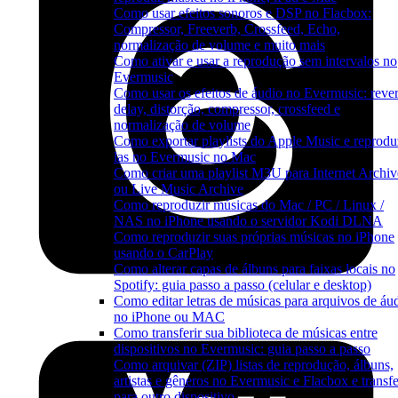
Como usar efeitos sonoros e DSP no Flacbox:
Compressor, Freeverb, Crossfeed, Echo,
normalização de volume e muito mais
Como ativar e usar a reprodução sem intervalos no
Evermusic
Como usar os efeitos de áudio no Evermusic: rever
delay, distorção, compressor, crossfeed e
normalização de volume
Como exportar playlists do Apple Music e reprodu
las no Evermusic no Mac
Como criar uma playlist M3U para Internet Archiv
ou Live Music Archive
Como reproduzir músicas do Mac / PC / Linux /
NAS no iPhone usando o servidor Kodi DLNA
Como reproduzir suas próprias músicas no iPhone
usando o CarPlay
Como alterar capas de álbuns para faixas locais no
Spotify: guia passo a passo (celular e desktop)
Como editar letras de músicas para arquivos de áu
no iPhone ou MAC
Como transferir sua biblioteca de músicas entre
dispositivos no Evermusic: guia passo a passo
Como arquivar (ZIP) listas de reprodução, álbuns,
artistas e gêneros no Evermusic e Flacbox e transfe
para outro dispositivo