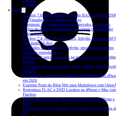
Flacbox
Evertag
Blog
Flacbox 7.6: Novo Motor de Áudio BASS, Efeitos, DSP
um Visualizador de Música ao Vivo
Evermusic 8.7: reprodução sem intervalos de verdade,
efeitos de áudio, normalização de volume e equalizador
redesenhado
Flacbox 7.4: novo CarPlay, Plex, Jellyfin, Subsonic, SF
para áudio Hi-Res
Evervideo 1.7: novo Plex, Jellyfin, streaming na nuvem,
gestos de reprodução
Evertag 4.2: novas conexões na nuvem e opções do edito
de tags
Evermusic 8.6: novo CarPlay, Plex, Jellyfin, SFTP e wid
de letras
Melhores Reprodutores de Música em Nuvem para iPho
em 2026
Exportar Posts do Blog Wix para Markdown com Open
Reproduza FLAC e DSD Lossless no iPhone e Mac co
Flacbox
Melhor Reprodutor de Música em Nuvem para iPhone e
iPad
Evermusic 6.8: Aliyun Drive, Synology, Novos Estilos d
UI