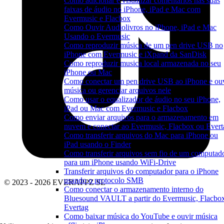
Como adicionar e visualizar comentários nas suas
faixas de áudio no iPhone, iPad e Mac com
Evermusic e Flacbox
Como Ouvir Audiolivros no iPhone, iPad e Mac
Usando o Evermusic
Como reproduzir música de um pen drive USB no
iPhone com Evermusic e iXpand da SanDisk
Como reproduzir musica local armazenada no seu
iPhone ou Mac
Como conectar um pen drive USB ao iPhone e ou
música ou gerenciar arquivos nele
Como usar o equalizador de áudio no seu iPhone,
iPad ou Mac com Evermusic e Flacbox
Como enviar arquivos para o armazenamento em
nuvem e conectar ao Evermusic, Flacbox ou Evert
Como transferir arquivos do Mac para iPhone ou
iPad usando o Finder
Como transferir arquivos sem fio de um computad
para um iPhone usando WiFi-Drive
Transferir arquivos do computador para o iPhone
usando o protocolo SMB
© 2023 - 2026 EVERAPPZ SL
Como conectar o armazenamento interno do
Bluesound VAULT a partir do Evermusic, Flacbo
Evertag
Como baixar música do YouTube e ouvir música