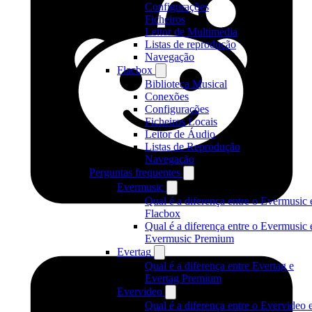
Configurações
Ficheiros
Leitor de Multimédia
Listas de reprodução
Navegação
Flacbox
Biblioteca Musical
Conexões
Configurações
Ficheiros Locais
Leitor de Áudio
Listas de Reprodução
Navegação
Perguntas frequentes
Evermusic
Qual é a diferença entre o Evermusic 
Flacbox
Qual é a diferença entre o Evermusic 
Evermusic Premium
Evertag
Qual é a diferença entre Evertag e
Evertag Premium
Evervideo
Qual é a diferença entre o Evervideo 