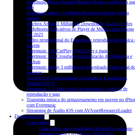
Evermusic Pro no Setapp Mobile: Música em Nuvem pa
iOS
Evermusic atinge 11 milhões de downloads em todo o
mundo
Flacbox Atinge 1 Milhão de Downloads: Áudio Hi-Res
5 Melhores Aplicativos de Player de Música para iPhone
em 2025
Vídeo promocional do Evermusic: reprodutor de música 
nuvem
Evermusic 3.6: CarPlay, VoiceOver e mais
Evermusic 3.1: Crossfade, sincronização de biblioteca e
backup
Evermusic atinge 3 milhões de downloads: visão geral d
recursos
Flacbox 1.6: Sincronização Automática, Equalizador,
Suporte OPUS
Evermusic 2.3: Sincronização automática, posição de
reprodução e tags
Transmita música do armazenamento em nuvem no iPho
com Evermusic
Streaming de Áudio iOS com AVAssetResourceLoader
Documentação
Como fazer
Como ativar um visualizador de música enquanto
reproduz música no iPhone, iPad e Mac