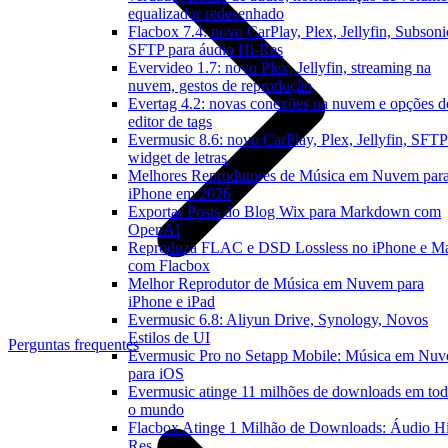
equalizador redesenhado
Flacbox 7.4: novo CarPlay, Plex, Jellyfin, Subsoni
SFTP para áudio Hi-Res
Evervideo 1.7: novo Plex, Jellyfin, streaming na
nuvem, gestos de reprodução
Evertag 4.2: novas conexões na nuvem e opções d
editor de tags
Evermusic 8.6: novo CarPlay, Plex, Jellyfin, SFTP
widget de letras
Melhores Reprodutores de Música em Nuvem par
iPhone em 2026
Exportar Posts do Blog Wix para Markdown com
OpenAI
Reproduza FLAC e DSD Lossless no iPhone e M
com Flacbox
Melhor Reprodutor de Música em Nuvem para
iPhone e iPad
Evermusic 6.8: Aliyun Drive, Synology, Novos
Estilos de UI
Perguntas frequentes
Evermusic Pro no Setapp Mobile: Música em Nu
para iOS
Evermusic atinge 11 milhões de downloads em to
o mundo
Flacbox Atinge 1 Milhão de Downloads: Áudio H
Res