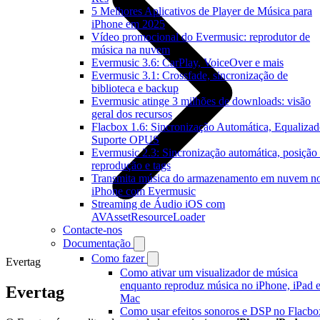
5 Melhores Aplicativos de Player de Música para
iPhone em 2025
Vídeo promocional do Evermusic: reprodutor de
música na nuvem
Evermusic 3.6: CarPlay, VoiceOver e mais
Evermusic 3.1: Crossfade, sincronização de
biblioteca e backup
Evermusic atinge 3 milhões de downloads: visão
geral dos recursos
Flacbox 1.6: Sincronização Automática, Equalizad
Suporte OPUS
Evermusic 2.3: Sincronização automática, posição
reprodução e tags
Transmita música do armazenamento em nuvem n
iPhone com Evermusic
Streaming de Áudio iOS com
AVAssetResourceLoader
Contacte-nos
Documentação
Como fazer
Evertag
Como ativar um visualizador de música
enquanto reproduz música no iPhone, iPad 
Evertag
Mac
Como usar efeitos sonoros e DSP no Flacbo