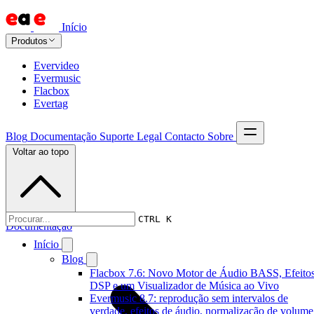
Início
Produtos
Evervideo
Evermusic
Flacbox
Evertag
Blog
Documentação
Suporte
Legal
Contacto
Sobre
Voltar ao topo
CTRL K
Documentação
Início
Blog
Flacbox 7.6: Novo Motor de Áudio BASS, Efeitos
DSP e um Visualizador de Música ao Vivo
Evermusic 8.7: reprodução sem intervalos de
verdade, efeitos de áudio, normalização de volume