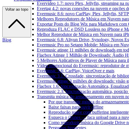
Evervideo 1.7: novo Plex, Jellyfin, streaming na 
Evertag 4.2: novas conexões na nuvem e opções do
Voltar ao topo
Evermusic 8.6: novo CarPlay, Plex, Jellyfin, SFTP 
Melhores Reprodutores de Música em Nuvem par
Exportar Posts do Blog Wix para Markdown com
Reproduza FLAC e DSD Lossless no iPhone e M
Melhor Reprodutor de Música em Nuvem para iPh
Evermusic 6.8: Aliyun Drive, Synology, Novos Est
Blog
Evermusic Pro no Setapp Mobile: Música em Nuv
Evermusic atinge 11 milhões de downloads em to
Flacbox Atinge 1 Milhão de Downloads: Áudio H
5 Melhores Aplicativos de Player de Música para
Vídeo promocional do Evermusic: reprodutor de 
Evermusic 3.6: CarPlay, VoiceOver e mais
Evermusic 3.1: Crossfade, sincronização de biblio
Evermusic atinge 3 milhões de downloads: visão ge
Flacbox 1.6: Sincronização Automática, Equaliza
Evermusic 2.3: Sincronização automática, posição 
Transmita música do armazenamento em nuvem n
Por que transmitir música do armazenamen
Baixe faixas para ouvir offline
Reprodução suave com buffering inteligente
Esqueça o iTunes — faça upload para a nu
Como reproduzir música do Google Drive n
Perguntas frequentes