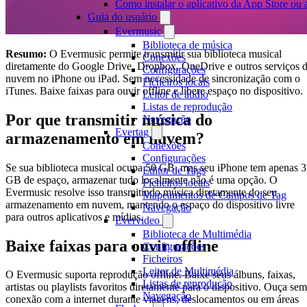
Como instalar o aplicativo da App Store ou
Guia do usuário
Evermusic
Biblioteca de música
Resumo:
O Evermusic permite transmitir sua biblioteca musical
Conexões
diretamente do Google Drive, Dropbox, OneDrive e outros serviços 
Configurações
nuvem no iPhone ou iPad. Sem necessidade de sincronização com o
Ficheiros locais
iTunes. Baixe faixas para ouvir offline e libere espaço no dispositivo.
Leitor de áudio
Listas de reprodução
Por que transmitir música do
Navegação
Evertag
armazenamento em nuvem?
Conexões
Configurações
Se sua biblioteca musical ocupa 50 GB, mas seu iPhone tem apenas 
Editor de Tags
GB de espaço, armazenar tudo localmente não é uma opção. O
Ficheiros locais
Evermusic resolve isso transmitindo música diretamente do seu
Mapeamentos de Campos de Tag
armazenamento em nuvem, mantendo o espaço do dispositivo livre
Navegação
para outros aplicativos e mídias.
Evervideo
Biblioteca de Multimédia
Baixe faixas para ouvir offline
Configurações
Ficheiros
Leitor de Multimédia
O Evermusic suporta reprodução offline. Baixe seus álbuns, faixas,
Listas de reprodução
artistas ou playlists favoritos diretamente para o dispositivo. Ouça sem
Navegação
conexão com a internet durante viagens, deslocamentos ou em áreas