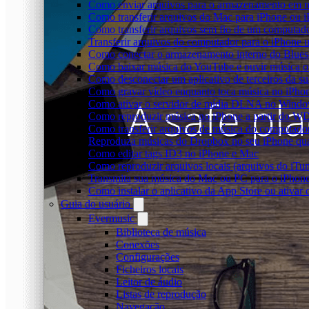
Como enviar arquivos para o armazenamento em n
Como transferir arquivos do Mac para iPhone ou i
Como transferir arquivos sem fio de um computad
Transferir arquivos do computador para o iPhone
Como conectar o armazenamento interno do Blues
Como baixar música do YouTube e ouvir música of
Como desconectar um aplicativo de terceiros da s
Como gravar vídeo enquanto toca música no iPho
Como ativar o servidor de mídia DLNA no Window
Como reproduzir música no iPhone a partir do
Como transferir arquivos de música do computado
Reproduza músicas do Dropbox no seu iPhone quan
Como editar tags ID3 no iPhone e Mac
Como reproduzir arquivos locais (arquivos do iTu
Transmita sua música do Mac ou PC para o iPho
Como instalar o aplicativo da App Store ou ativa
Guia do usuário
Evermusic
Biblioteca de música
Conexões
Configurações
Ficheiros locais
Leitor de áudio
Listas de reprodução
Navegação