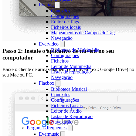
Evertag
Conexões
Configurações
Editor de Tags
Ficheiros locais
Mapeamentos de Campos de Tag
Navegação
Evervideo
Biblioteca de Multimédia
Passo 2: Instale o aplicativo de nuvem no seu
Configurações
computador
Ficheiros
Leitor de Multimédia
Baixe o cliente de armazenamento em nuvem (ex.: Google Drive) no
Listas de reprodução
seu Mac ou PC.
Navegação
Flacbox
Biblioteca Musical
Conexões
Configurações
Ficheiros Locais
Leitor de Áudio
Listas de Reprodução
Navegação
Perguntas frequentes
Evermusic