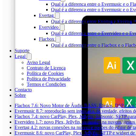
Qual é a diferença entre o Evermusic e o Fl
Qual é a diferença entre o Evermusic e o 
Evertag
Qual é a diferença entre Evertag e Evertag
Evervideo
Qual é a diferença entre o Evervideo e o E
Flacbox
Qual é a diferença entre o Flacbox e o Fla
Suporte
Legal
Aviso Legal
Contrato de Licença
Política de Cookies
Política de Privacidade
Termos e Condições
Contacto
Sobre
Flacbox 7.6: Novo Motor de Áudio BASS, Efeitos, DSP e um V
Evermusic 8.7: reprodução sem intervalos de verdade, efeitos 
Flacbox 7.4: novo CarPlay, Plex, Jellyfin, Subsonic, SFTP par
Evervideo 1.7: novo Plex, Jellyfin, streaming na nuvem, gesto
Evertag 4.2: novas conexões na nuvem e opções do editor de t
Evermusic 8.6: novo CarPlay, Plex, Jellyfin, SFTP e widget de 