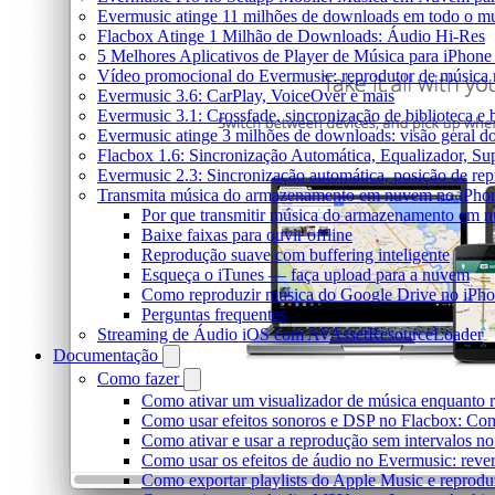
Evermusic atinge 11 milhões de downloads em todo o 
Flacbox Atinge 1 Milhão de Downloads: Áudio Hi-Res
5 Melhores Aplicativos de Player de Música para iPhon
Vídeo promocional do Evermusic: reprodutor de música
Evermusic 3.6: CarPlay, VoiceOver e mais
Evermusic 3.1: Crossfade, sincronização de biblioteca e
Evermusic atinge 3 milhões de downloads: visão geral do
Flacbox 1.6: Sincronização Automática, Equalizador, S
Evermusic 2.3: Sincronização automática, posição de rep
Transmita música do armazenamento em nuvem no iPho
Por que transmitir música do armazenamento em 
Baixe faixas para ouvir offline
Reprodução suave com buffering inteligente
Esqueça o iTunes — faça upload para a nuvem
Como reproduzir música do Google Drive no iPh
Perguntas frequentes
Streaming de Áudio iOS com AVAssetResourceLoader
Documentação
Como fazer
Como ativar um visualizador de música enquanto 
Como usar efeitos sonoros e DSP no Flacbox: Com
Como ativar e usar a reprodução sem intervalos n
Como usar os efeitos de áudio no Evermusic: rever
Como exportar playlists do Apple Music e reprod