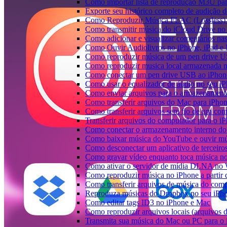
Como importar lista de reprodução M3U pa
Exporte seu histórico completo de audição 
Como Reproduzir Música FLAC (Lossless)
Como transmitir música do iCloud Drive n
Como adicionar e visualizar comentários na
Como Ouvir Audiolivros no iPhone, iPad e
Como reproduzir música de um pen drive 
Como reproduzir musica local armazenada 
Como conectar um pen drive USB ao iPhone 
Como usar o equalizador de áudio no seu i
Como enviar arquivos para o armazenament
Como transferir arquivos do Mac para iPhon
Como transferir arquivos sem fio de um co
Transferir arquivos do computador para o 
Como conectar o armazenamento interno do
Como baixar música do YouTube e ouvir mús
Como desconectar um aplicativo de terceiro
Como gravar vídeo enquanto toca música n
Como ativar o servidor de mídia DLNA no 
Como reproduzir música no iPhone a part
Como transferir arquivos de música do com
Reproduza músicas do Dropbox no seu iPhon
Como editar tags ID3 no iPhone e Mac
Como reproduzir arquivos locais (arquivos 
Transmita sua música do Mac ou PC para 