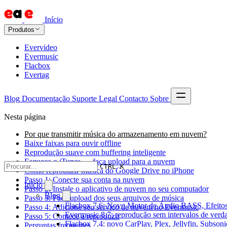
Início
Produtos
Evervideo
Evermusic
Flacbox
Evertag
Blog
Documentação
Suporte
Legal
Contacto
Sobre
Nesta página
Por que transmitir música do armazenamento em nuvem?
Baixe faixas para ouvir offline
Reprodução suave com buffering inteligente
Esqueça o iTunes — faça upload para a nuvem
CTRL K
Como reproduzir música do Google Drive no iPhone
Passo 1: Conecte sua conta na nuvem
Início
Passo 2: Instale o aplicativo de nuvem no seu computador
Blog
Passo 3: Faça upload dos seus arquivos de música
Flacbox 7.6: Novo Motor de Áudio BASS, Efeitos
Passo 4: Adicione seu serviço de nuvem no Evermusic
Evermusic 8.7: reprodução sem intervalos de verda
Passo 5: Comece a reproduzir
Flacbox 7.4: novo CarPlay, Plex, Jellyfin, Subson
Perguntas frequentes