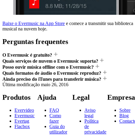
Baixe o Evermusic na App Store
e comece a transmitir sua biblioteca
musical na nuvem hoje.
Perguntas frequentes
O Evermusic é gratuito?
Quais serviços de nuvem o Evermusic suporta?
Posso ouvir música offline com o Evermusic?
Quais formatos de áudio o Evermusic reproduz?
Ainda preciso do iTunes para transferir música?
Última modificação
maio 26, 2016
Produtos
Ajuda
Legal
Empresa
Evervideo
FAQ
Aviso
Sobre
Evermusic
Como
legal
Blog
Evertag
fazer
Política
Contact
Flacbox
Guia do
de
utilizador
privacidade