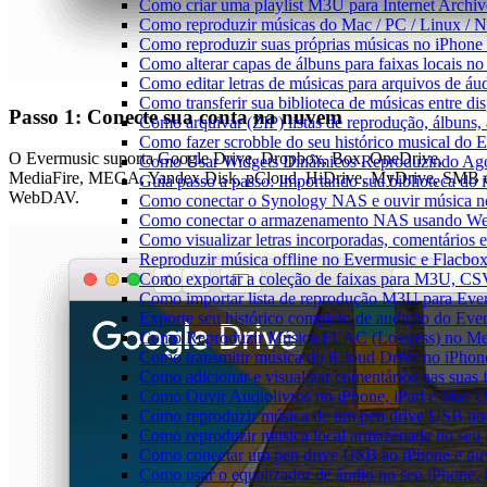
Como criar uma playlist M3U para Internet Archi
Como reproduzir músicas do Mac / PC / Linux /
Como reproduzir suas próprias músicas no iPhone
Como alterar capas de álbuns para faixas locais no 
Como editar letras de músicas para arquivos de 
Como transferir sua biblioteca de músicas entre di
Passo 1: Conecte sua conta na nuvem
Como arquivar (ZIP) listas de reprodução, álbuns, a
Como fazer scrobble do seu histórico musical do 
O Evermusic suporta Google Drive, Dropbox, Box, OneDrive,
Como Usar Widgets Dinâmicos Reproduzindo Agor
MediaFire, MEGA, Yandex.Disk, pCloud, HiDrive, MyDrive, SMB 
Guia passo a passo: Importando sua biblioteca do
WebDAV.
Como conectar o Synology NAS e ouvir música n
Como conectar o armazenamento NAS usando We
Como visualizar letras incorporadas, comentários
Reproduzir música offline no Evermusic e Flacbox:
Como exportar a coleção de faixas para M3U, C
Como importar lista de reprodução M3U para Eve
Exporte seu histórico completo de audição do Eve
Como Reproduzir Música FLAC (Lossless) no Me
Como transmitir música do iCloud Drive no iPho
Como adicionar e visualizar comentários nas suas
Como Ouvir Audiolivros no iPhone, iPad e Mac 
Como reproduzir música de um pen drive USB no
Como reproduzir musica local armazenada no seu
Como conectar um pen drive USB ao iPhone e ouvi
Como usar o equalizador de áudio no seu iPhone,