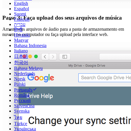
English
Español
Suomi
Passo 3: Faça upload dos seus arquivos de música
Français
עברית
Arraste seus arquivos de áudio para a pasta de armazenamento em
हिन्दी
nuvem no computador ou faça upload pela interface web.
Hrvatski
Magyar
Bahasa Indonesia
Italiano
日本語
한국어
Bahasa Melayu
Nederlands
Norsk
Polski
Português
Română
Русский
Slovenčina
Svenska
ไทย
Türkçe
Українська