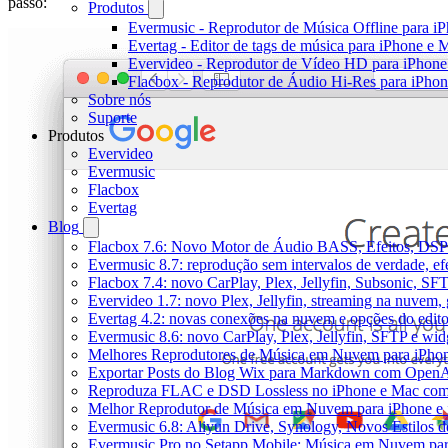
passo:
Produtos
Evermusic - Reprodutor de Música Offline para i
Evertag - Editor de tags de música para iPhone e 
Evervideo - Reprodutor de Vídeo HD para iPhon
Flacbox - Reprodutor de Áudio Hi-Res para iPho
Sobre nós
Suporte
Produtos
Evervideo
Evermusic
Flacbox
Evertag
Blog
Flacbox 7.6: Novo Motor de Áudio BASS, Efeitos, DSP 
Evermusic 8.7: reprodução sem intervalos de verdade, ef
Flacbox 7.4: novo CarPlay, Plex, Jellyfin, Subsonic, SF
Evervideo 1.7: novo Plex, Jellyfin, streaming na nuvem,
Evertag 4.2: novas conexões na nuvem e opções do edito
Evermusic 8.6: novo CarPlay, Plex, Jellyfin, SFTP e widg
Melhores Reprodutores de Música em Nuvem para iPho
Exportar Posts do Blog Wix para Markdown com Open
Reproduza FLAC e DSD Lossless no iPhone e Mac com
Melhor Reprodutor de Música em Nuvem para iPhone e 
Evermusic 6.8: Aliyun Drive, Synology, Novos Estilos d
Evermusic Pro no Setapp Mobile: Música em Nuvem pa