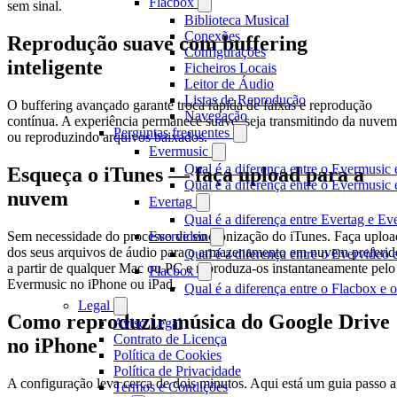
Flacbox
sem sinal.
Biblioteca Musical
Conexões
Reprodução suave com buffering
Configurações
inteligente
Ficheiros Locais
Leitor de Áudio
Listas de Reprodução
O buffering avançado garante troca rápida de faixas e reprodução
Navegação
contínua. A experiência permanece suave, seja transmitindo da nuvem
Perguntas frequentes
ou reproduzindo arquivos baixados.
Evermusic
Qual é a diferença entre o Evermusic 
Esqueça o iTunes — faça upload para a
Qual é a diferença entre o Evermusi
nuvem
Evertag
Qual é a diferença entre Evertag e E
Evervideo
Sem necessidade do processo de sincronização do iTunes. Faça uploa
dos seus arquivos de áudio para o armazenamento em nuvem preferid
Qual é a diferença entre o Evervideo
a partir de qualquer Mac ou PC e reproduza-os instantaneamente pelo
Flacbox
Evermusic no iPhone ou iPad.
Qual é a diferença entre o Flacbox e
Legal
Como reproduzir música do Google Drive
Aviso Legal
Contrato de Licença
no iPhone
Política de Cookies
Política de Privacidade
A configuração leva cerca de dois minutos. Aqui está um guia passo a
Termos e Condições