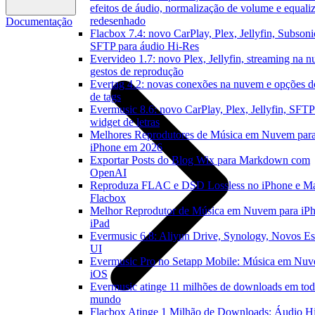
efeitos de áudio, normalização de volume e equali
redesenhado
Documentação
Flacbox 7.4: novo CarPlay, Plex, Jellyfin, Subsoni
SFTP para áudio Hi-Res
Evervideo 1.7: novo Plex, Jellyfin, streaming na 
gestos de reprodução
Evertag 4.2: novas conexões na nuvem e opções do
de tags
Evermusic 8.6: novo CarPlay, Plex, Jellyfin, SFTP
widget de letras
Melhores Reprodutores de Música em Nuvem par
iPhone em 2026
Exportar Posts do Blog Wix para Markdown com
OpenAI
Reproduza FLAC e DSD Lossless no iPhone e M
Flacbox
Melhor Reprodutor de Música em Nuvem para iPh
iPad
Evermusic 6.8: Aliyun Drive, Synology, Novos Est
UI
Evermusic Pro no Setapp Mobile: Música em Nuv
iOS
Evermusic atinge 11 milhões de downloads em tod
mundo
Flacbox Atinge 1 Milhão de Downloads: Áudio H