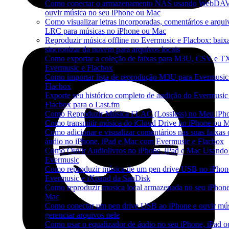
Como conectar o armazenamento NAS usando WebDAV
ouvir música no seu iPhone ou Mac
Como visualizar letras incorporadas, comentários e arqui
LRC para músicas no iPhone ou Mac
Reproduzir música offline no Evermusic e Flacbox: baixa
sincronizar da nuvem para arquivos locais
Como exportar a coleção de faixas para M3U, CSV e T
Evermusic e Flacbox
Como importar lista de reprodução M3U para Evermusic
Flacbox
Exporte seu histórico completo de audição do Evermusic
Flacbox para o Last.fm
Como Reproduzir Música FLAC (Lossless) no Meu iPh
Como transmitir música do iCloud Drive no iPhone ou 
Como adicionar e visualizar comentários nas suas faixas 
áudio no iPhone, iPad e Mac com Evermusic e Flacbox
Como Ouvir Audiolivros no iPhone, iPad e Mac Usando
Evermusic
Como reproduzir música de um pen drive USB no iPho
Evermusic e iXpand da SanDisk
Como reproduzir musica local armazenada no seu iPhon
Mac
Como conectar um pen drive USB ao iPhone e ouvir mú
gerenciar arquivos nele
Como usar o equalizador de áudio no seu iPhone, iPad 