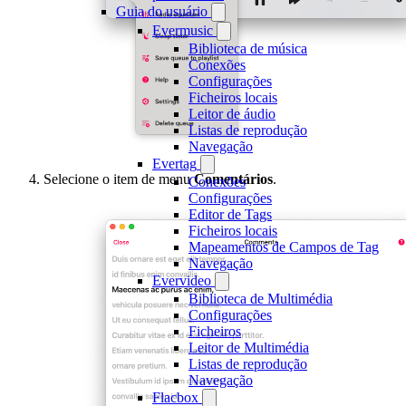
Guia do usuário
Evermusic
Biblioteca de música
Conexões
Configurações
Ficheiros locais
Leitor de áudio
Listas de reprodução
Navegação
Evertag
Selecione o item de menu
Comentários
.
Conexões
Configurações
Editor de Tags
Ficheiros locais
Mapeamentos de Campos de Tag
Navegação
Evervideo
Biblioteca de Multimédia
Configurações
Ficheiros
Leitor de Multimédia
Listas de reprodução
Navegação
Flacbox