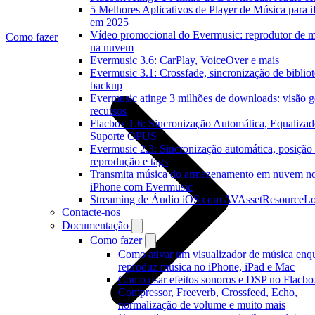
5 Melhores Aplicativos de Player de Música para 
em 2025
Vídeo promocional do Evermusic: reprodutor de m
Como fazer
na nuvem
Evermusic 3.6: CarPlay, VoiceOver e mais
Evermusic 3.1: Crossfade, sincronização de bibliot
backup
Evermusic atinge 3 milhões de downloads: visão g
recursos
Flacbox 1.6: Sincronização Automática, Equalizad
Suporte OPUS
Evermusic 2.3: Sincronização automática, posição
reprodução e tags
Transmita música do armazenamento em nuvem n
iPhone com Evermusic
Streaming de Áudio iOS com AVAssetResourceLo
Contacte-nos
Documentação
Como fazer
Como ativar um visualizador de música enq
reproduz música no iPhone, iPad e Mac
Como usar efeitos sonoros e DSP no Flacbo
Compressor, Freeverb, Crossfeed, Echo,
normalização de volume e muito mais