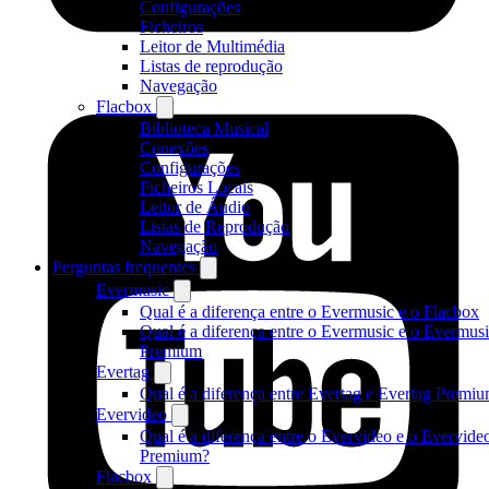
Configurações
Ficheiros
Leitor de Multimédia
Listas de reprodução
Navegação
Flacbox
Biblioteca Musical
Conexões
Configurações
Ficheiros Locais
Leitor de Áudio
Listas de Reprodução
Navegação
Perguntas frequentes
Evermusic
Qual é a diferença entre o Evermusic e o Flacbox
Qual é a diferença entre o Evermusic e o Evermus
Premium
Evertag
Qual é a diferença entre Evertag e Evertag Premi
Evervideo
Qual é a diferença entre o Evervideo e o Evervide
Premium?
Flacbox