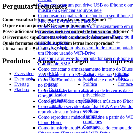
Perguntas frequentes
Como conectar um pen drive USB ao iPhone e ou
música ou gerenciar arquivos nele
Como usar o equalizador de áudio no seu iPhone, 
Como visualizo letras incorporadas no meu iPhone?
Mac com Evermusic e Flacbox
O que é um arquivo LRC e como funciona?
Como enviar arquivos para o armazenamento em 
Posso adicionar letras aos meus arquivos de música no iPhone?
conectar ao Evermusic, Flacbox ou Evertag
Como transferir arquivos do Mac para iPhone ou i
O Evermusic suporta letras sincronizadas (cronometradas)?
usando o Finder
Quais formatos de áudio suportam letras incorporadas?
Como transferir arquivos sem fio de um computado
Última modificação
julho 28, 2024
um iPhone usando WiFi-Drive
Transferir arquivos do computador para o iPhone 
Produtos
Ajuda
Legal
Empresa
o protocolo SMB
Como conectar o armazenamento interno do Blue
Evervideo
FAQ
Aviso
Sobre
VAULT a partir do Evermusic, Flacbox, Evertag
Evermusic
Como
legal
Blog
Como baixar música do YouTube e ouvir música of
Evertag
fazer
Política
Contact
no iPhone
Flacbox
Guia do
de
Como desconectar um aplicativo de terceiros da su
utilizador
privacidade
Google
Contactar
Política
Como gravar vídeo enquanto toca música no iPho
suporte
de
Como ativar o servidor de mídia DLNA no Windo
cookies
reproduzir sua música no iPhone
Termos e
Como reproduzir música no iPhone a partir do 
condições
Cloud Home
Contrato
Como transferir arquivos de música do computador
de