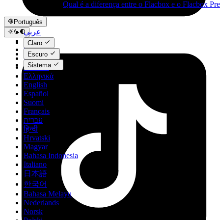
Qual é a diferença entre o Flacbox e o Flacbox P
Português
عربي
Català
Claro
Čeština
Escuro
Dansk
Sistema
Deutsch
Ελληνικά
English
Español
Suomi
Français
עברית
हिन्दी
Hrvatski
Magyar
Bahasa Indonesia
Italiano
日本語
한국어
Bahasa Melayu
Nederlands
Norsk