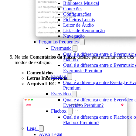
Biblioteca Musical
Conexões
Configurações
Ficheiros Locais
Leitor de Áudio
Listas de Reprodução
Navegação
Perguntas frequentes
Evermusic
Qual é a diferença entre o Evermusic 
Na tela
Comentários da Faixa
, deslize para alternar entre três
Flacbox
modos de exibição:
Qual é a diferença entre o Evermusic 
Evermusic Premium
Comentários
Evertag
Letras Incorporadas
Qual é a diferença entre Evertag e Ev
Arquivo LRC
Premium
Evervideo
Qual é a diferença entre o Evervideo 
Evervideo Premium?
Flacbox
Qual é a diferença entre o Flacbox e o
Flacbox Premium?
Legal
Aviso Legal