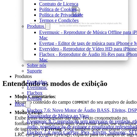
Contrato de Licença
Política de Cookies
Política de Privacidade
Termos e Condições
Produtos
Evermusic - Reprodutor de Música Offline para iP
Mac
Evertag - Editor de tags de música para iPhone e 
Evervideo - Reprodutor de Vídeo HD para iPhon
Flacbox - Reprodutor de Áudio Hi-Res para iPhon
Mac
Sobre nós
Suporte
Produtos
Evervideo
Entendendo os modos de exibição
Evermusic
Flacbox
Modo Comentários
:
Evertag
Mostra o conteúdo do campo
do seu arquivo de áudio
COMMENT
Blog
Flacbox 7.6: Novo Motor de Áudio BASS, Efeitos, DSP
Modo Letras
:
Visualizador de Música ao Vivo
Exibe letras incorporadas das tags. Texto cronometrado no
Evermusic 8.7: reprodução sem intervalos de verdade, efe
formato LRC é suportado aqui. Para editar letras, use um editor
áudio, normalização de volume e equalizador redesenha
de tags como o
Evertag
. Você também pode encontrar conteú
Flacbox 7.4: novo CarPlay, Plex, Jellyfin, Subsonic, SF
LRC em sites como
Lyricsify
, copiá-lo para os campos de tags 