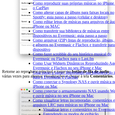
Como reproduzir suas próprias músicas no iPhone
o CarPlay
Como alterar capas de álbuns para faixas locais no
Spotify: guia passo a passo (celular e desktop)
Como editar letras de músicas para arquivos de áu
iPhone ou MAC
Como transferir sua biblioteca de músicas entre
dispositivos no Evermusic: guia passo a passo
Como arquivar (ZIP) listas de reprodução, álbuns, a
e gêneros no Evermusic e Flacbox e transferir para
dispositivo
Como fazer scrobble do seu histórico musical do
Evermusic ou Flacbox para o Last.fm
Como Usar Widgets Dinâmicos Reproduzindo Ag
Evermusic e Flacbox no seu iPhone e Mac
Retorne ao reprodutor principal e toque no
botão de fila de áudio
Guia passo a passo: Importando sua biblioteca do 
várias vezes para alternar visualizações e chegar à tela
Comentários
.
para o Evermusic e Flacbox
Como conectar o Synology NAS e ouvir música n
iPhone ou Mac
Como conectar o armazenamento NAS usando 
e ouvir música no seu iPhone ou Mac
Como visualizar letras incorporadas, comentários e
arquivos LRC para músicas no iPhone ou Mac
Visualizar letras e comentários no Evermusi
Entendendo os modos de exibição