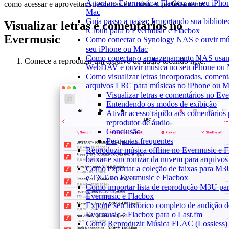
Agora no Evermusic e Flacbox no seu iPho
como acessar e aproveitar suas letras de músicas perfeitamente.
Mac
Guia passo a passo: Importando sua bibliote
Visualizar letras e comentários no
iCloud para o Evermusic e Flacbox
Evermusic
Como conectar o Synology NAS e ouvir mú
seu iPhone ou Mac
Como conectar o armazenamento NAS usa
Comece a reproduzir um arquivo de áudio tocando nele.
WebDAV e ouvir música no seu iPhone ou
Como visualizar letras incorporadas, coment
arquivos LRC para músicas no iPhone ou 
Visualizar letras e comentários no Ev
Entendendo os modos de exibição
Ativar acesso rápido aos comentários 
reprodutor de áudio
Conclusão
Perguntas frequentes
Reproduzir música offline no Evermusic e F
baixar e sincronizar da nuvem para arquivos 
Como exportar a coleção de faixas para M
e TXT no Evermusic e Flacbox
Como importar lista de reprodução M3U pa
Evermusic e Flacbox
Exporte seu histórico completo de audição 
Evermusic e Flacbox para o Last.fm
Como Reproduzir Música FLAC (Lossless)