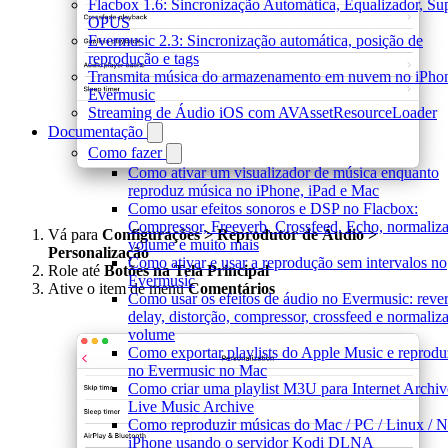
Flacbox 1.6: Sincronização Automática, Equalizador, Su
OPUS
Evermusic 2.3: Sincronização automática, posição de
reprodução e tags
Transmita música do armazenamento em nuvem no iPho
Evermusic
Streaming de Áudio iOS com AVAssetResourceLoader
Documentação
Como fazer
Como ativar um visualizador de música enquanto
reproduz música no iPhone, iPad e Mac
Como usar efeitos sonoros e DSP no Flacbox:
Compressor, Freeverb, Crossfeed, Echo, normaliz
Vá para
Configurações > Reprodutor de Áudio >
volume e muito mais
Personalização
Como ativar e usar a reprodução sem intervalos no
Role até
Botões na Tela Principal
Evermusic
Ative o item de menu
Comentários
Como usar os efeitos de áudio no Evermusic: rever
delay, distorção, compressor, crossfeed e normaliz
volume
Como exportar playlists do Apple Music e reproduz
no Evermusic no Mac
Como criar uma playlist M3U para Internet Archiv
Live Music Archive
Como reproduzir músicas do Mac / PC / Linux / 
iPhone usando o servidor Kodi DLNA