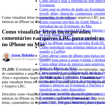
Como ativar e usar a reprodução sem interva
Evermusic
Como usar os efeitos de áudio no Evermusic
reverb, delay, distorção, compressor, crossfe
Como visualizar letras incorporadas, comentários e arquivos LRC par
normalização de volume
músicas no iPhone ou Mac
Como exportar playlists do Apple Music e
reproduzi-las no Evermusic no Mac
Como criar uma playlist M3U para Internet 
Como visualizar letras incorporadas,
ou Live Music Archive
comentários e arquivos LRC para músicas
Como reproduzir músicas do Mac / PC / Lin
NAS no iPhone usando o servidor Kodi 
no iPhone ou Mac
Como reproduzir suas próprias músicas no 
usando o CarPlay
Artem Meleshko
Como alterar capas de álbuns para faixas loc
Founder & Engineer at Everappz
Spotify: guia passo a passo (celular e deskto
Como editar letras de músicas para arquivos
áudio no iPhone ou MAC
TL;DR:
Evermusic para iPhone e Mac exibe letras incorporadas, tag
Como transferir sua biblioteca de músicas en
de comentários e arquivos .lrc externos para qualquer faixa de áudio.
dispositivos no Evermusic: guia passo a pas
Abra o reprodutor, toque em
Mais ações
e selecione
Comentários
Como arquivar (ZIP) listas de reprodução, á
para visualizar letras em três modos: Comentários, Letras Incorporada
artistas e gêneros no Evermusic e Flacbox e
e Arquivo LRC.
transferir para outro dispositivo
Como fazer scrobble do seu histórico musica
Descubra como visualizar facilmente letras incorporadas para suas
Evermusic ou Flacbox para o Last.fm
músicas no iPhone ou Mac usando o aplicativo
Evermusic
. Seja text
Como Usar Widgets Dinâmicos Reproduzin
letras, comentários ou arquivos LRC, este guia mostrará passo a pass