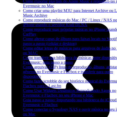
Como exportar playlists do Apple Music e reproduzi-las 
Evermusic no Mac
Como criar uma playlist M3U para Internet Archive ou L
Music Archive
Como reproduzir músicas do Mac / PC / Linux / NAS n
iPhone usando o servidor Kodi DLNA
Como reproduzir suas próprias músicas no iPhone usand
CarPlay
Como alterar capas de álbuns para faixas locais no Spotif
passo a passo (celular e desktop)
Como editar letras de músicas para arquivos de áudio no
ou MAC
Como transferir sua biblioteca de músicas entre dispositi
Evermusic: guia passo a passo
Como arquivar (ZIP) listas de reprodução, álbuns, artista
gêneros no Evermusic e Flacbox e transferir para outro
dispositivo
Como fazer scrobble do seu histórico musical do Evermu
Flacbox para o Last.fm
Como Usar Widgets Dinâmicos Reproduzindo Agora no
Evermusic e Flacbox no seu iPhone e Mac
Guia passo a passo: Importando sua biblioteca do iCloud
Evermusic e Flacbox
Como conectar o Synology NAS e ouvir música no seu 
ou Mac