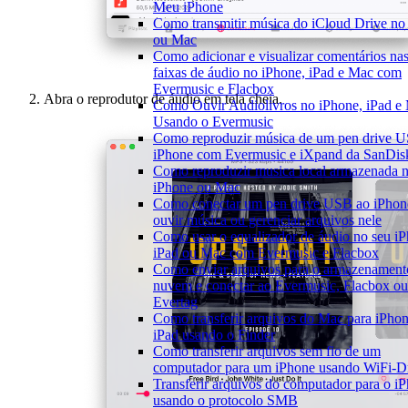
Meu iPhone
Como transmitir música do iCloud Drive no
ou Mac
Como adicionar e visualizar comentários nas
faixas de áudio no iPhone, iPad e Mac com
Evermusic e Flacbox
Abra o reprodutor de áudio em tela cheia.
Como Ouvir Audiolivros no iPhone, iPad e
Usando o Evermusic
Como reproduzir música de um pen drive 
iPhone com Evermusic e iXpand da SanDis
Como reproduzir musica local armazenada n
iPhone ou Mac
Como conectar um pen drive USB ao iPhon
ouvir música ou gerenciar arquivos nele
Como usar o equalizador de áudio no seu iP
iPad ou Mac com Evermusic e Flacbox
Como enviar arquivos para o armazenamen
nuvem e conectar ao Evermusic, Flacbox ou
Evertag
Como transferir arquivos do Mac para iPho
iPad usando o Finder
Como transferir arquivos sem fio de um
computador para um iPhone usando WiFi-D
Transferir arquivos do computador para o i
usando o protocolo SMB