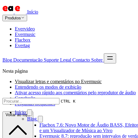
Início
Produtos
Evervideo
Evermusic
Flacbox
Evertag
Blog
Documentação
Suporte
Legal
Contacto
Sobre
Nesta página
Visualizar letras e comentários no Evermusic
Entendendo os modos de exibição
Ativar acesso rápido aos comentários pelo reprodutor de áudio
Conclusão
CTRL K
Perguntas frequentes
Início
Voltar ao topo
Blog
Flacbox 7.6: Novo Motor de Áudio BASS, Efeito
e um Visualizador de Música ao Vivo
Evermusic 8.7: reprodução sem intervalos de verd