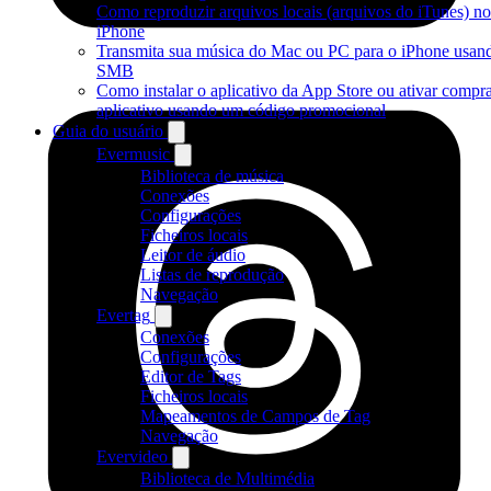
Como reproduzir arquivos locais (arquivos do iTunes) n
iPhone
Transmita sua música do Mac ou PC para o iPhone usan
SMB
Como instalar o aplicativo da App Store ou ativar compr
aplicativo usando um código promocional
Guia do usuário
Evermusic
Biblioteca de música
Conexões
Configurações
Ficheiros locais
Leitor de áudio
Listas de reprodução
Navegação
Evertag
Conexões
Configurações
Editor de Tags
Ficheiros locais
Mapeamentos de Campos de Tag
Navegação
Evervideo
Biblioteca de Multimédia