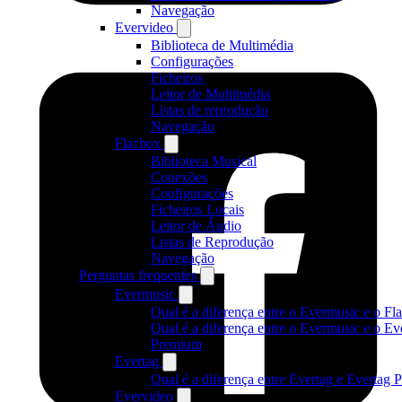
Navegação
Evervideo
Biblioteca de Multimédia
Configurações
Ficheiros
Leitor de Multimédia
Listas de reprodução
Navegação
Flacbox
Biblioteca Musical
Conexões
Configurações
Ficheiros Locais
Leitor de Áudio
Listas de Reprodução
Navegação
Perguntas frequentes
Evermusic
Qual é a diferença entre o Evermusic e o Fl
Qual é a diferença entre o Evermusic e o E
Premium
Evertag
Qual é a diferença entre Evertag e Evertag
Evervideo