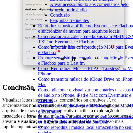
Ativar acesso rápido aos comentários pelo
reprodutor de áudio
Conclusão
Perguntas frequentes
Reproduzir música offline no Evermusic e Flacbox
e sincronizar da nuvem para arquivos locais
Como exportar a coleção de faixas para M3U, CS
TXT no Evermusic e Flacbox
Como importar lista de reprodução M3U para Eve
e Flacbox
Exporte seu histórico completo de audição do Eve
e Flacbox para o Last.fm
Como Reproduzir Música FLAC (Lossless) no M
iPhone
Como transmitir música do iCloud Drive no iPhon
Mac
Conclusão
Como adicionar e visualizar comentários nas suas 
de áudio no iPhone, iPad e Mac com Evermusic e
Visualizar letras incorporadas, comentários ou arquivos
.lrc
Flacbox
sincronizados no
Evermusic
é simples. Seja editando tags ou usando
Como Ouvir Audiolivros no iPhone, iPad e Mac 
arquivos de letras externos, o aplicativo facilita a exploração dos
o Evermusic
metadados e letras da sua música. Para maior controle, não esqueça d
Como reproduzir música de um pen drive USB no
ativar a
Visualização Rápida de Comentários
para acesso mais
com Evermusic e iXpand da SanDisk
rápido enquanto ouve.
Como reproduzir musica local armazenada no seu
ou Mac