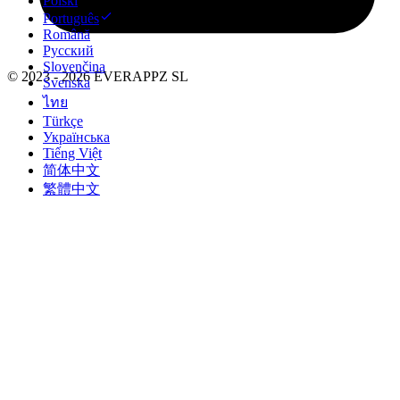
Polski
Português
Română
Русский
Slovenčina
© 2023 - 2026 EVERAPPZ SL
Svenska
ไทย
Türkçe
Українська
Tiếng Việt
简体中文
繁體中文