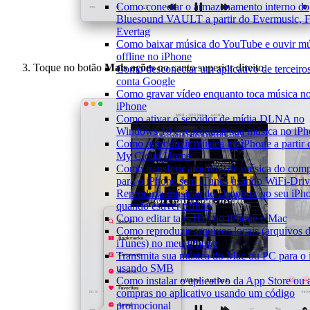
Como conectar o armazenamento interno do
Bluesound VAULT a partir do Evermusic, F
Evertag
Como baixar música do YouTube e ouvir mú
offline no iPhone
Toque no botão
Mais ações
no canto superior direito.
Como desconectar um aplicativo de terceiro
conta Google
Como gravar vídeo enquanto toca música n
iPhone
Como ativar o servidor de mídia DLNA no
Windows 10 e reproduzir sua música no iP
Como reproduzir música no iPhone a parti
My Cloud Home
Como transferir arquivos de música do com
para o iPhone sem iTunes usando WiFi-Dri
Reproduza músicas do Dropbox no seu iPh
quando estiver offline
Como editar tags ID3 no iPhone e Mac
Como reproduzir arquivos locais (arquivos 
iTunes) no meu iPhone
Transmita sua música do Mac ou PC para o
usando SMB
Como instalar o aplicativo da App Store ou a
compras no aplicativo usando um código
promocional