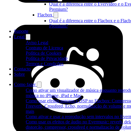
Qual é a diferença entre o Evervideo e o Ev
Premium?
Flacbox
Qual é a diferença entre o Flacbox e o Flac
Premium?
Suporte
Legal
Aviso Legal
Contrato de Licença
Política de Cookies
Política de Privacidade
Termos e Condições
Contacto
Sobre
Como fazer
Como ativar um visualizador de música enquanto reprod
música no iPhone, iPad e Mac
Como usar efeitos sonoros e DSP no Flacbox: Compresso
Freeverb, Crossfeed, Echo, normalização de volume e m
mais
Como ativar e usar a reprodução sem intervalos no Ever
Como usar os efeitos de áudio no Evermusic: reverb, del
distorção, compressor, crossfeed e normalização de volu