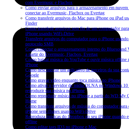
com Evermusic e Flacbox
Como enviar arquivos para o armazenamento em nuvem 
conectar ao Evermusic, Flacbox ou Evertag
Como transferir arquivos do Mac para iPhone ou iPad u
Finder
Como transferir arquivos sem fio de um computador par
iPhone usando WiFi-Drive
Transferir arquivos do computador para o iPhone usando
protocolo SMB
Como conectar o armazenamento interno do Bluesoun
a partir do Evermusic, Flacbox, Evertag
Como baixar música do YouTube e ouvir música offline 
iPhone
Como desconectar um aplicativo de terceiros da sua cont
Google
Como gravar vídeo enquanto toca música no iPhone
Como ativar o servidor de mídia DLNA no Windows 10 
reproduzir sua música no iPhone
Como reproduzir música no iPhone a partir do WD My 
Home
Como transferir arquivos de música do computador para 
iPhone sem iTunes usando WiFi-Drive
Reproduza músicas do Dropbox no seu iPhone quando es
offline
Como editar tags ID3 no iPhone e Mac