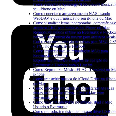
Como conectar o Synology NAS e ouvir música n
seu iPhone ou Mac
Como conectar o armazenamento NAS usando
WebDAV e ouvir música no seu iPhone ou Mac
Como visualizar letras incorporadas, comentários e
arquivos LRC para músicas no iPhone ou Mac
Reproduzir música offline no Evermusic e Flacbox
baixar e sincronizar da nuvem para arquivos locais
Como exportar a coleção de faixas para M3U, C
e TXT no Evermusic e Flacbox
Como importar lista de reprodução M3U para
Evermusic e Flacbox
Exporte seu histórico completo de audição do
Evermusic e Flacbox para o Last.fm
Como Reproduzir Música FLAC (Lossless) no M
iPhone
Como transmitir música do iCloud Drive no iPhon
ou Mac
Como adicionar e visualizar comentários nas suas
faixas de áudio no iPhone, iPad e Mac com
Evermusic e Flacbox
Como Ouvir Audiolivros no iPhone, iPad e Mac
Usando o Evermusic
Como reproduzir música de um pen drive USB no