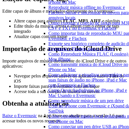
iPhone ou Mac
Reproduzir música offline no Evermusic e
Edite capas de álbuns e metadados diretamente no Evermusic:
Flacbox: baixar e sincronizar da nuvem para
arquivos locais
Altere capas para arquivos
FLAC
,
MP3
,
AIFF
e playlists
Como exportar a coleção de faixas para M3
Edite título da música, artista e álbum com o editor de tags
CSV e TXT no Evermusic e Flacbox
integrado
Como importar lista de reprodução M3U pa
Atualize capas com um toque
Evermusic e Flacbox
Exporte seu histórico completo de audição 
Importação de arquivos do iCloud Drive
Evermusic e Flacbox para o Last.fm
Como Reproduzir Música FLAC (Lossless)
Meu iPhone
Importe arquivos de música diretamente do iCloud Drive e de outros
Como transmitir música do iCloud Drive no
aplicativos:
iPhone ou Mac
Como adicionar e visualizar comentários na
Navegue pelos arquivos através do aplicativo nativo
Files
do
suas faixas de áudio no iPhone, iPad e Mac
iOS
com Evermusic e Flacbox
Importe faixas para o Evermusic com um toque
Como Ouvir Audiolivros no iPhone, iPad e
Acesse toda a sua coleção de música na nuvem
Mac Usando o Evermusic
Como reproduzir música de um pen drive
Obtenha a atualização
USB no iPhone com Evermusic e iXpand d
SanDisk
Baixe o Evermusic
na App Store ou atualize para a versão 3.6 para
Como reproduzir musica local armazenada 
acessar todos os novos recursos.
seu iPhone ou Mac
Como conectar um pen drive USB ao iPhon