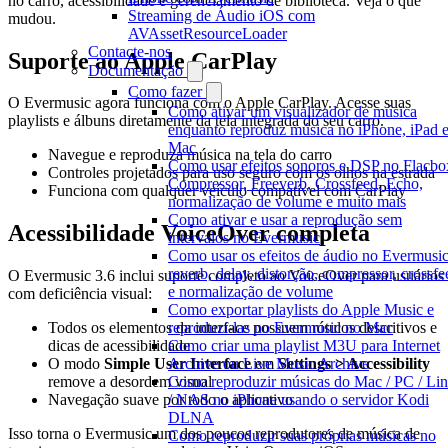
no carro, acessibilidade e gerenciamento de biblioteca. Veja o que
Streaming de Áudio iOS com
mudou.
AVAssetResourceLoader
Contacte-nos
Suporte ao Apple CarPlay
Documentação
Como fazer
O Evermusic agora funciona com o Apple CarPlay. Acesse suas
Como ativar um visualizador de música
playlists e álbuns diretamente da tela integrada do seu carro.
enquanto reproduz música no iPhone, iPad 
Mac
Navegue e reproduza música na tela do carro
Como usar efeitos sonoros e DSP no Flacbo
Controles projetados para uso seguro com os olhos na estrada
Compressor, Freeverb, Crossfeed, Echo,
Funciona com qualquer veículo compatível com CarPlay
normalização de volume e muito mais
Como ativar e usar a reprodução sem
Acessibilidade VoiceOver completa
intervalos no Evermusic
Como usar os efeitos de áudio no Evermusic
reverb, delay, distorção, compressor, crossfe
O Evermusic 3.6 inclui suporte completo ao VoiceOver para usuários
e normalização de volume
com deficiência visual:
Como exportar playlists do Apple Music e
reproduzi-las no Evermusic no Mac
Todos os elementos da interface possuem rótulos descritivos e
Como criar uma playlist M3U para Internet
dicas de acessibilidade
Archive ou Live Music Archive
O modo
Simple User Interface
em
Settings > Accessibility
Como reproduzir músicas do Mac / PC / Li
remove a desordem visual
/ NAS no iPhone usando o servidor Kodi
Navegação suave por todo o aplicativo
DLNA
Isso torna o Evermusic um dos poucos reprodutores de música de
Como reproduzir suas próprias músicas no