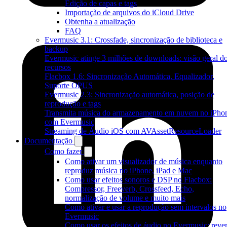
Edição de capas e tags
Importação de arquivos do iCloud Drive
Obtenha a atualização
FAQ
Evermusic 3.1: Crossfade, sincronização de biblioteca e
backup
Evermusic atinge 3 milhões de downloads: visão geral d
recursos
Flacbox 1.6: Sincronização Automática, Equalizador,
Suporte OPUS
Evermusic 2.3: Sincronização automática, posição de
reprodução e tags
Transmita música do armazenamento em nuvem no iPho
com Evermusic
Streaming de Áudio iOS com AVAssetResourceLoader
Documentação
Como fazer
Como ativar um visualizador de música enquanto
reproduz música no iPhone, iPad e Mac
Como usar efeitos sonoros e DSP no Flacbox:
Compressor, Freeverb, Crossfeed, Echo,
normalização de volume e muito mais
Como ativar e usar a reprodução sem intervalos no
Evermusic
Como usar os efeitos de áudio no Evermusic: rever