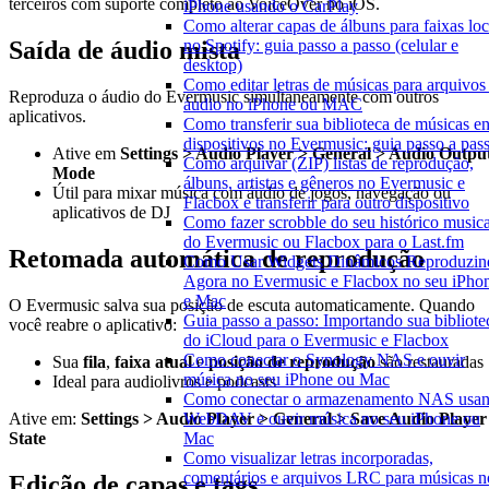
terceiros com suporte completo ao VoiceOver no iOS.
iPhone usando o CarPlay
Como alterar capas de álbuns para faixas loc
no Spotify: guia passo a passo (celular e
Saída de áudio mista
desktop)
Como editar letras de músicas para arquivos
Reproduza o áudio do Evermusic simultaneamente com outros
áudio no iPhone ou MAC
aplicativos.
Como transferir sua biblioteca de músicas en
dispositivos no Evermusic: guia passo a pas
Ative em
Settings > Audio Player > General > Audio Outpu
Como arquivar (ZIP) listas de reprodução,
Mode
álbuns, artistas e gêneros no Evermusic e
Útil para mixar música com áudio de jogos, navegação ou
Flacbox e transferir para outro dispositivo
aplicativos de DJ
Como fazer scrobble do seu histórico musica
do Evermusic ou Flacbox para o Last.fm
Retomada automática de reprodução
Como Usar Widgets Dinâmicos Reproduzin
Agora no Evermusic e Flacbox no seu iPho
e Mac
O Evermusic salva sua posição de escuta automaticamente. Quando
Guia passo a passo: Importando sua bibliote
você reabre o aplicativo:
do iCloud para o Evermusic e Flacbox
Como conectar o Synology NAS e ouvir
Sua
fila
,
faixa atual
e
posição de reprodução
são restauradas
música no seu iPhone ou Mac
Ideal para audiolivros e podcasts
Como conectar o armazenamento NAS usa
Ative em:
Settings > Audio Player > General > Save Audio Player
WebDAV e ouvir música no seu iPhone ou
State
Mac
Como visualizar letras incorporadas,
comentários e arquivos LRC para músicas n
Edição de capas e tags