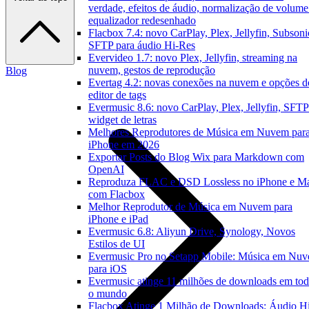
verdade, efeitos de áudio, normalização de volume
equalizador redesenhado
Flacbox 7.4: novo CarPlay, Plex, Jellyfin, Subsoni
SFTP para áudio Hi-Res
Evervideo 1.7: novo Plex, Jellyfin, streaming na
nuvem, gestos de reprodução
Blog
Evertag 4.2: novas conexões na nuvem e opções d
editor de tags
Evermusic 8.6: novo CarPlay, Plex, Jellyfin, SFTP
widget de letras
Melhores Reprodutores de Música em Nuvem par
iPhone em 2026
Exportar Posts do Blog Wix para Markdown com
OpenAI
Reproduza FLAC e DSD Lossless no iPhone e M
com Flacbox
Melhor Reprodutor de Música em Nuvem para
iPhone e iPad
Evermusic 6.8: Aliyun Drive, Synology, Novos
Estilos de UI
Evermusic Pro no Setapp Mobile: Música em Nu
para iOS
Evermusic atinge 11 milhões de downloads em to
o mundo
Flacbox Atinge 1 Milhão de Downloads: Áudio H