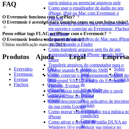
ouvir música ou gerenciar arquivos nele
FAQ
Como usar o equalizador de áudio no seu
iPhone, iPad ou Mac com Evermusic e
O Evermusic funciona com CarPlay?
Flacbox
O Evermusic é acessível para usuários cegos ou com baixa visão?
Como enviar arquivos para o armazenament
em nuvem e conectar ao Evermusic, Flacbo
Posso editar tags FLAC no iPhone com o Evermusic?
ou Evertag
Como transferir arquivos do Mac para iPho
O Evermusic lembra onde parei de ouvir?
ou iPad usando o Finder
Última modificação
maio 19, 2019
Como transferir arquivos sem fio de um
computador para um iPhone usando WiFi-
Produtos
Ajuda
Legal
Empresa
Drive
Transferir arquivos do computador para o
Evervideo
FAQ
Aviso
Sobre
iPhone usando o protocolo SMB
Evermusic
Como
legal
Blog
Como conectar o armazenamento interno do
Evertag
fazer
Política
Contact
Bluesound VAULT a partir do Evermusic,
Flacbox
Guia do
de
Flacbox, Evertag
utilizador
privacidade
Como baixar música do YouTube e ouvir
Contactar
Política
música offline no iPhone
suporte
de
Como desconectar um aplicativo de terceiro
cookies
da sua conta Google
Termos e
Como gravar vídeo enquanto toca música n
condições
iPhone
Contrato
Como ativar o servidor de mídia DLNA no
de
Windows 10 e reproduzir sua música no