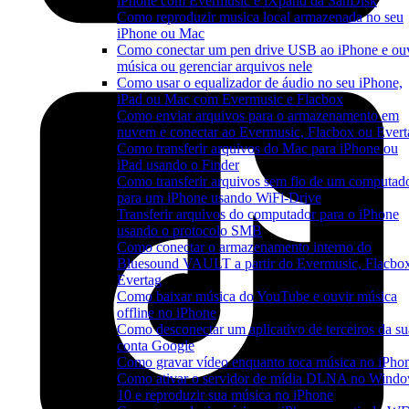
iPhone com Evermusic e iXpand da SanDisk
Como reproduzir musica local armazenada no seu
iPhone ou Mac
Como conectar um pen drive USB ao iPhone e ou
música ou gerenciar arquivos nele
Como usar o equalizador de áudio no seu iPhone,
iPad ou Mac com Evermusic e Flacbox
Como enviar arquivos para o armazenamento em
nuvem e conectar ao Evermusic, Flacbox ou Evert
Como transferir arquivos do Mac para iPhone ou
iPad usando o Finder
Como transferir arquivos sem fio de um computad
para um iPhone usando WiFi-Drive
Transferir arquivos do computador para o iPhone
usando o protocolo SMB
Como conectar o armazenamento interno do
Bluesound VAULT a partir do Evermusic, Flacbo
Evertag
Como baixar música do YouTube e ouvir música
offline no iPhone
Como desconectar um aplicativo de terceiros da su
conta Google
Como gravar vídeo enquanto toca música no iPho
Como ativar o servidor de mídia DLNA no Wind
10 e reproduzir sua música no iPhone