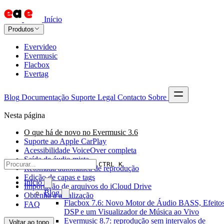
Início
Produtos
Evervideo
Evermusic
Flacbox
Evertag
Blog
Documentação
Suporte
Legal
Contacto
Sobre
Nesta página
O que há de novo no Evermusic 3.6
Suporte ao Apple CarPlay
Acessibilidade VoiceOver completa
Saída de áudio mista
CTRL K
Retomada automática de reprodução
Edição de capas e tags
Início
Importação de arquivos do iCloud Drive
Blog
Obtenha a atualização
Flacbox 7.6: Novo Motor de Áudio BASS, Efeitos
FAQ
DSP e um Visualizador de Música ao Vivo
Evermusic 8.7: reprodução sem intervalos de
Voltar ao topo