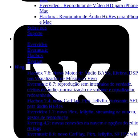
Evervideo - Reprodutor de Vídeo HD para iPhone
Mac
Flacbox - Reprodutor de Áudio Hi-Res para iPho
e Mac
Sobre nós
Suporte
Produtos
Evervideo
Evermusic
Flacbox
Evertag
Blog
Flacbox 7.6: Novo Motor de Áudio BASS, Efeitos, DSP
um Visualizador de Música ao Vivo
Evermusic 8.7: reprodução sem intervalos de verdade,
efeitos de áudio, normalização de volume e equalizador
redesenhado
Flacbox 7.4: novo CarPlay, Plex, Jellyfin, Subsonic, SF
para áudio Hi-Res
Evervideo 1.7: novo Plex, Jellyfin, streaming na nuvem,
gestos de reprodução
Evertag 4.2: novas conexões na nuvem e opções do edito
de tags
Evermusic 8.6: novo CarPlay, Plex, Jellyfin, SFTP e wid