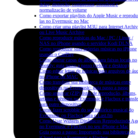
delay, distorção, compressor, crossfeed e
normalização de volume
Como exportar playlists do Apple Music e reprodu
las no Evermusic no Mac
Como criar uma playlist M3U para Internet Archiv
ou Live Music Archive
Como reproduzir músicas do Mac / PC / Linux /
NAS no iPhone usando o servidor Kodi DLNA
Como reproduzir suas próprias músicas no iPhone
usando o CarPlay
Como alterar capas de álbuns para faixas locais no
Spotify: guia passo a passo (celular e desktop)
Como editar letras de músicas para arquivos de áu
no iPhone ou MAC
Como transferir sua biblioteca de músicas entre
dispositivos no Evermusic: guia passo a passo
Como arquivar (ZIP) listas de reprodução, álbuns,
artistas e gêneros no Evermusic e Flacbox e transfe
para outro dispositivo
Como fazer scrobble do seu histórico musical do
Evermusic ou Flacbox para o Last.fm
Como Usar Widgets Dinâmicos Reproduzindo Ag
no Evermusic e Flacbox no seu iPhone e Mac
Guia passo a passo: Importando sua biblioteca do
iCloud para o Evermusic e Flacbox