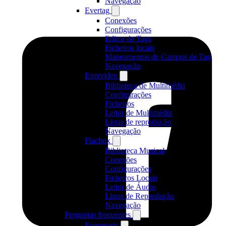
Navegação
Evertag
Conexões
Configurações
Editor de Tags
Ficheiros locais
Mapeamentos de Campos de Tag
Navegação
Evervideo
Biblioteca de Multimédia
Configurações
Ficheiros
Leitor de Multimédia
Listas de reprodução
Navegação
Flacbox
Biblioteca Musical
Conexões
Configurações
Ficheiros Locais
Leitor de Áudio
Listas de Reprodução
Navegação
Perguntas frequentes
Evermusic