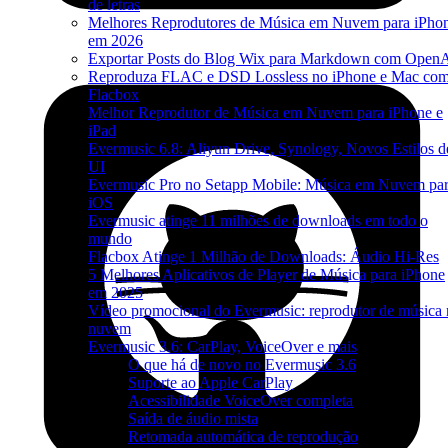
de letras
Melhores Reprodutores de Música em Nuvem para iPho
em 2026
Exportar Posts do Blog Wix para Markdown com Open
Reproduza FLAC e DSD Lossless no iPhone e Mac co
Flacbox
Melhor Reprodutor de Música em Nuvem para iPhone e
iPad
Evermusic 6.8: Aliyun Drive, Synology, Novos Estilos d
UI
Evermusic Pro no Setapp Mobile: Música em Nuvem pa
iOS
Evermusic atinge 11 milhões de downloads em todo o
mundo
Flacbox Atinge 1 Milhão de Downloads: Áudio Hi-Res
5 Melhores Aplicativos de Player de Música para iPhone
em 2025
Vídeo promocional do Evermusic: reprodutor de música 
nuvem
Evermusic 3.6: CarPlay, VoiceOver e mais
O que há de novo no Evermusic 3.6
Suporte ao Apple CarPlay
Acessibilidade VoiceOver completa
Saída de áudio mista
Retomada automática de reprodução