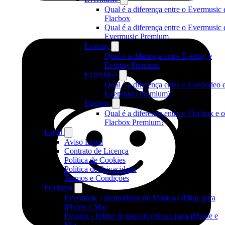
Qual é a diferença entre o Evermusic 
Flacbox
Qual é a diferença entre o Evermusic 
Evermusic Premium
Evertag
Qual é a diferença entre Evertag e
Evertag Premium
Evervideo
Qual é a diferença entre o Evervideo 
Evervideo Premium?
Flacbox
Qual é a diferença entre o Flacbox e o
Flacbox Premium?
Legal
Aviso Legal
Contrato de Licença
Política de Cookies
Política de Privacidade
Termos e Condições
Produtos
Evermusic - Reprodutor de Música Offline para
iPhone e Mac
Evertag - Editor de tags de música para iPhone e
Mac