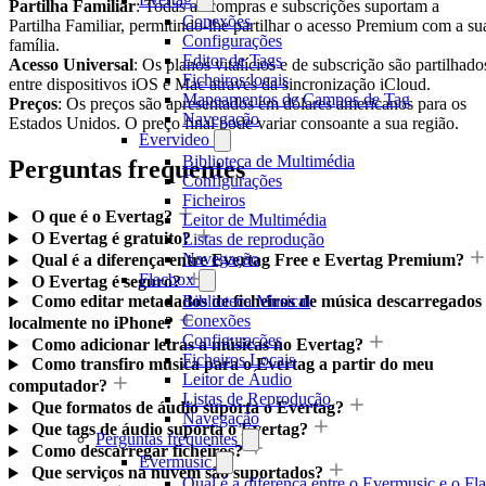
Partilha Familiar
: Todas as compras e subscrições suportam a
Conexões
Partilha Familiar, permitindo-lhe partilhar o acesso Premium com a su
Configurações
família.
Editor de Tags
Acesso Universal
: Os planos vitalícios e de subscrição são partilhado
Ficheiros locais
entre dispositivos iOS e Mac através da sincronização iCloud.
Mapeamentos de Campos de Tag
Preços
: Os preços são apresentados em dólares americanos para os
Navegação
Estados Unidos. O preço final pode variar consoante a sua região.
Evervideo
Biblioteca de Multimédia
Perguntas frequentes
Configurações
Ficheiros
O que é o Evertag?
Leitor de Multimédia
O Evertag é gratuito?
Listas de reprodução
Navegação
Qual é a diferença entre Evertag Free e Evertag Premium?
Flacbox
O Evertag é seguro?
Biblioteca Musical
Como editar metadados de ficheiros de música descarregados
Conexões
localmente no iPhone?
Configurações
Como adicionar letras a músicas no Evertag?
Ficheiros Locais
Como transfiro música para o Evertag a partir do meu
Leitor de Áudio
computador?
Listas de Reprodução
Que formatos de áudio suporta o Evertag?
Navegação
Que tags de áudio suporta o Evertag?
Perguntas frequentes
Como descarregar ficheiros?
Evermusic
Que serviços na nuvem são suportados?
Qual é a diferença entre o Evermusic e o Fl