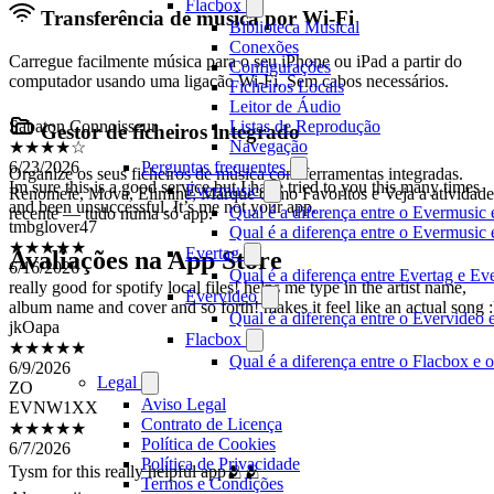
Flacbox
Transferência de música por Wi-Fi
Biblioteca Musical
Conexões
Carregue facilmente música para o seu iPhone ou iPad a partir do
Configurações
computador usando uma ligação Wi-Fi. Sem cabos necessários.
Ficheiros Locais
Sabaton Connoisseur
Leitor de Áudio
★★★★☆
Listas de Reprodução
Gestor de ficheiros integrado
6/23/2026
Navegação
Im sure this is a good service but I have tried to you this many times
Perguntas frequentes
Organize os seus ficheiros de música com ferramentas integradas.
and been unsuccessful. It’s me not your app.
Evermusic
Renomeie, Mova, Elimine, Marque como Favoritos e Veja a atividade
tmbglover47
Qual é a diferença entre o Evermusic 
recente — tudo numa só app.
★★★★★
Qual é a diferença entre o Evermusi
6/16/2026
Evertag
Avaliações na App Store
really good for spotify local files! helps me type in the artist name,
Qual é a diferença entre Evertag e E
album name and cover and so forth! makes it feel like an actual song :
Evervideo
jkOapa
Qual é a diferença entre o Evervideo
★★★★★
Flacbox
6/9/2026
ZO
Qual é a diferença entre o Flacbox e
EVNW1XX
Legal
★★★★★
Aviso Legal
6/7/2026
Contrato de Licença
Tysm for this really helpful app🫂🫂
Política de Cookies
Política de Privacidade
Almozenii
Termos e Condições
★★★★★