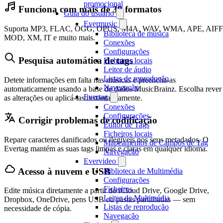
promocional
Funciona com mais de 30 formatos
Guia do usuário
Evermusic
Suporta MP3, FLAC, OGG, OPUS, M4A, WAV, WMA, APE, AIFF
Biblioteca de música
MOD, XM, IT e muito mais.
Conexões
Configurações
Pesquisa automática de tags
Ficheiros locais
Leitor de áudio
Listas de reprodução
Detete informações em falta nas músicas e preencha-as
Navegação
automaticamente usando a base de dados MusicBrainz. Escolha rever
Evertag
as alterações ou aplicá-las instantaneamente.
Conexões
Configurações
Corrigir problemas de codificação
Editor de Tags
Ficheiros locais
Repare caracteres danificados ou ilegíveis nos seus metadados. O
Mapeamentos de Campos de Tag
Evertag mantém as suas tags limpas e claras em qualquer idioma.
Navegação
Evervideo
Acesso à nuvem e USB
Biblioteca de Multimédia
Configurações
Ficheiros
Edite música diretamente a partir do iCloud Drive, Google Drive,
Leitor de Multimédia
Dropbox, OneDrive, pens USB ou pastas partilhadas — sem
Listas de reprodução
necessidade de cópia.
Navegação