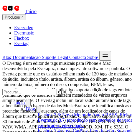
Início
Produtos
Evervideo
Evermusic
Flacbox
Evertag
Blog
Documentação
Suporte
Legal
Contacto
Sobre
O Evertag é um editor de tags musicais para iPhone e Mac
desenvolvido pela Everappz, uma empresa de software espanhola. O
Evertag permite que os usuários editem mais de 120 tags de metadado
de áudio, incluindo título, artista, álbum, artista do álbum, gênero, ano
número da faixa, número do disco, compositor, BPM, letras,
comentários e muito mais. O aplicativo suporta edição de tags em lote
CTRL K
permitindo que os usuários atualizem metadados de vários arquivos
simultaneamente. O Evertag inclui um localizador automático de tags
Início
alimentado pelo banco de dados MusicBrainz que identifica músicas 
Blog
preenche metadados ausentes, além de um localizador de capas de
Flacbox 7.6: Novo Motor de Áudio BASS, Efeitos
álbum que busca e aplica artes às faixas. O aplicativo suporta mais de
Evermusic 8.7: reprodução sem intervalos de verda
30 formatos de áudio, incluindo MP3, FLAC, OGG, OPUS, M4A,
equalizador redesenhado
WAV, WMA, APE, AIFF, ALAC, MKA, MOD, XM, IT e S3M. O
Flacbox 7.4: novo CarPlay, Plex, Jellyfin, Subson