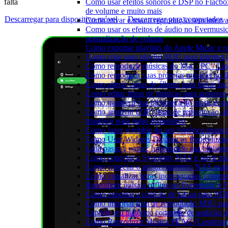
Como usar efeitos sonoros e DSP no Flacbo
falta
de volume e muito mais
Descarregar para dispositivo móvel
Descarregar para computador
Como ativar e usar a reprodução sem interv
Como usar os efeitos de áudio no Evermusic:
normalização de volume
Como exportar playlists do Apple Music e 
Como criar uma playlist M3U para Internet
Como reproduzir músicas do Mac / PC / L
Como reproduzir suas próprias músicas no 
Como alterar capas de álbuns para faixas loc
Como editar letras de músicas para arquiv
Como transferir sua biblioteca de músicas en
Como arquivar (ZIP) listas de reprodução, á
transferir para outro dispositivo
Como fazer scrobble do seu histórico music
Como Usar Widgets Dinâmicos Reproduzind
Guia passo a passo: Importando sua bibliot
Como conectar o Synology NAS e ouvir mú
Como conectar o armazenamento NAS usan
Como visualizar letras incorporadas, comen
Reproduzir música offline no Evermusic e Fl
Como exportar a coleção de faixas para M
Como importar lista de reprodução M3U pa
Exporte seu histórico completo de audição 
Como Reproduzir Música FLAC (Lossless)