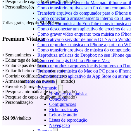
• Pesquisa de capas de álbum (ilimitado)
Como transferir arquivos do Mac para iPhone ou i
• Personalização
Como transferir arquivos sem fio de um computad
Transferir arquivos do computador para o iPhone
Como conectar o armazenamento interno do Blues
7 dias grátis, depois
$12.99
/ano
Como baixar música do YouTube e ouvir música of
Como desconectar um aplicativo de terceiros da s
Como gravar vídeo enquanto toca música no iPho
Premium Vitalício
Como ativar o servidor de mídia DLNA no Window
Como reproduzir música no iPhone a partir do
Como transferir arquivos de música do computado
• Sem anúncios
Reproduza músicas do Dropbox no seu iPhone quan
• Editar tags de áudio
Como editar tags ID3 no iPhone e Mac
• Editar capas de álbum
Como reproduzir arquivos locais (arquivos do iTu
• Editar ficheiros simultaneamente
Transmita sua música do Mac ou PC para o iPho
• Corrigir codificação de caracteres
Como instalar o aplicativo da App Store ou ativa
• Armazenamento na nuvem (ilimitado)
Guia do usuário
• Favoritos (ilimitado)
Evermusic
• Pesquisa automática de tags (ilimitado)
Biblioteca de música
• Pesquisa de capas de álbum (ilimitado)
Conexões
• Personalização
Configurações
Ficheiros locais
Leitor de áudio
$24.99
/vitalício
Listas de reprodução
Navegação
Evertag