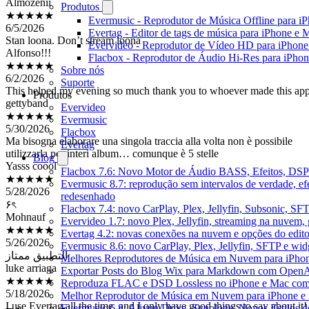
Produtos
6/5/2026
Evermusic - Reprodutor de Música Offline para i
Stan loona. Don’t stream loona
Evertag - Editor de tags de música para iPhone e 
Alfonso!!!
Evervideo - Reprodutor de Vídeo HD para iPhon
★★★★★
Flacbox - Reprodutor de Áudio Hi-Res para iPho
6/2/2026
Sobre nós
This helped my evening so much thank you to whoever made this ap
Suporte
gettyband
Produtos
★★★★★
Evervideo
5/30/2026
Evermusic
Ma bisogna elaborare una singola traccia alla volta non è possibile
Flacbox
utilizzarla per interi album… comunque è 5 stelle
Evertag
Yasss coool
Blog
★★★★★
Flacbox 7.6: Novo Motor de Áudio BASS, Efeitos, DSP 
5/28/2026
Evermusic 8.7: reprodução sem intervalos de verdade, ef
۶ৎ
redesenhado
Mohnauf
Flacbox 7.4: novo CarPlay, Plex, Jellyfin, Subsonic, SF
★★★★★
Evervideo 1.7: novo Plex, Jellyfin, streaming na nuvem,
5/26/2026
Evertag 4.2: novas conexões na nuvem e opções do edito
التطبيق ممتاز
Evermusic 8.6: novo CarPlay, Plex, Jellyfin, SFTP e widg
luke arriaga
Melhores Reprodutores de Música em Nuvem para iPho
★★★★★
Exportar Posts do Blog Wix para Markdown com Open
5/18/2026
Reproduza FLAC e DSD Lossless no iPhone e Mac com
I use Evertag all the time, and I only have good things to say about it!
Melhor Reprodutor de Música em Nuvem para iPhone e 
It’s the easiest and most convenient metadata editor I have used!
Evermusic 6.8: Aliyun Drive, Synology, Novos Estilos d