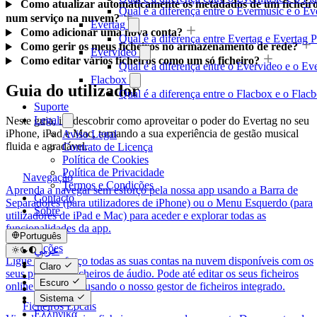
Como atualizar automaticamente os metadados de um ficheir
Qual é a diferença entre o Evermusic e o 
num serviço na nuvem?
Evertag
Como adicionar uma nova conta?
Qual é a diferença entre Evertag e Evertag
Como gerir os meus ficheiros no armazenamento de rede?
Evervideo
Como editar vários ficheiros como um só ficheiro?
Qual é a diferença entre o Evervideo e o E
Flacbox
Guia do utilizador
Qual é a diferença entre o Flacbox e o Fla
Suporte
Legal
Neste guia, irá descobrir como aproveitar o poder do Evertag no seu
iPhone, iPad e Mac, tornando a sua experiência de gestão musical
Aviso Legal
fluida e agradável.
Contrato de Licença
Política de Cookies
Política de Privacidade
Navegação
Termos e Condições
Aprenda a navegar sem esforço pela nossa app usando a Barra de
Contacto
Separadores (para utilizadores de iPhone) ou o Menu Esquerdo (para
Sobre
utilizadores de iPad e Mac) para aceder e explorar todas as
funcionalidades da app.
Português
Ligações
عربي
Ligue sem esforço todas as suas contas na nuvem disponíveis com os
Català
Claro
seus preciosos ficheiros de áudio. Pode até editar os seus ficheiros
Čeština
Escuro
online facilmente usando o nosso gestor de ficheiros integrado.
Dansk
Sistema
Deutsch
Ficheiros Locais
Ελληνικά