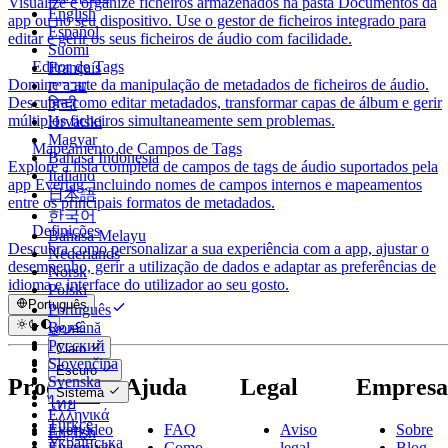
Visualize e organize ficheiros armazenados na pasta Documentos da
English
app ou no seu dispositivo. Use o gestor de ficheiros integrado para
Español
editar e gerir os seus ficheiros de áudio com facilidade.
Suomi
Editor de Tags
Français
Domine a arte da manipulação de metadados de ficheiros de áudio.
עברית
Descubra como editar metadados, transformar capas de álbum e gerir
हिन्दी
múltiplos ficheiros simultaneamente sem problemas.
Hrvatski
Magyar
Mapeamento de Campos de Tags
Bahasa Indonesia
Explore a lista completa de campos de tags de áudio suportados pela
Italiano
app Evertag, incluindo nomes de campos internos e mapeamentos
日本語
entre os principais formatos de metadados.
한국어
Definições
Bahasa Melayu
Descubra como personalizar a sua experiência com a app, ajustar o
Nederlands
desempenho, gerir a utilização de dados e adaptar as preferências de
Norsk
idioma e interface do utilizador ao seu gosto.
Polski
Português
Português
عربي
Română
Català
Русский
Claro
Čeština
Slovenčina
Escuro
Dansk
Svenska
Produtos
Ajuda
Legal
Empresa
Sistema
Deutsch
ไทย
Ελληνικά
Türkçe
Evervideo
FAQ
Aviso
Sobre
English
Українська
Evermusic
Como
legal
Blog