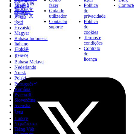
Español
Tiếng Việt
Evertag
fazer
Política
Contact
Suomi
简体中文
Flacbox
Guia do
de
Français
繁體中文
utilizador
privacidade
עברית
Contactar
Política
हिन्दी
suporte
de
Hrvatski
cookies
Magyar
Termos e
Bahasa Indonesia
condições
Italiano
Contrato
日本語
de
한국어
licença
Bahasa Melayu
Nederlands
Norsk
Polski
Português
Română
Русский
Slovenčina
Svenska
ไทย
Türkçe
Українська
Tiếng Việt