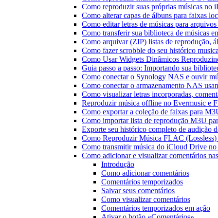
Como reproduzir suas próprias músicas no 
Como alterar capas de álbuns para faixas loc
Como editar letras de músicas para arquiv
Como transferir sua biblioteca de músicas en
Como arquivar (ZIP) listas de reprodução, ál
Como fazer scrobble do seu histórico music
Como Usar Widgets Dinâmicos Reproduzind
Guia passo a passo: Importando sua bibliot
Como conectar o Synology NAS e ouvir mú
Como conectar o armazenamento NAS usan
Como visualizar letras incorporadas, comen
Reproduzir música offline no Evermusic e Fl
Como exportar a coleção de faixas para M
Como importar lista de reprodução M3U pa
Exporte seu histórico completo de audição 
Como Reproduzir Música FLAC (Lossless)
Como transmitir música do iCloud Drive n
Como adicionar e visualizar comentários na
Introdução
Como adicionar comentários
Comentários temporizados
Salvar seus comentários
Como visualizar comentários
Comentários temporizados em ação
Ativar o botão «Comentários»