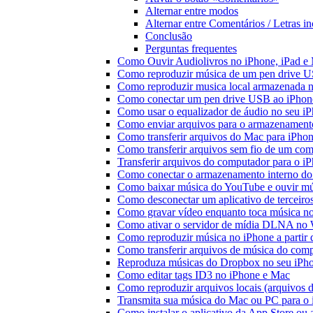
Alternar entre modos
Alternar entre Comentários / Letras 
Conclusão
Perguntas frequentes
Como Ouvir Audiolivros no iPhone, iPad e
Como reproduzir música de um pen drive 
Como reproduzir musica local armazenada 
Como conectar um pen drive USB ao iPhone 
Como usar o equalizador de áudio no seu i
Como enviar arquivos para o armazenament
Como transferir arquivos do Mac para iPhon
Como transferir arquivos sem fio de um co
Transferir arquivos do computador para o 
Como conectar o armazenamento interno do
Como baixar música do YouTube e ouvir mús
Como desconectar um aplicativo de terceiro
Como gravar vídeo enquanto toca música n
Como ativar o servidor de mídia DLNA no 
Como reproduzir música no iPhone a part
Como transferir arquivos de música do com
Reproduza músicas do Dropbox no seu iPhon
Como editar tags ID3 no iPhone e Mac
Como reproduzir arquivos locais (arquivos 
Transmita sua música do Mac ou PC para 
Como instalar o aplicativo da App Store ou