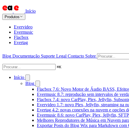
Início
Produtos
Evervideo
Evermusic
Flacbox
Evertag
Blog
Documentação
Suporte
Legal
Contacto
Sobre
⌘
K
Início
Blog
Flacbox 7.6: Novo Motor de Áudio BASS, Efeitos
Evermusic 8.7: reprodução sem intervalos de verda
Flacbox 7.4: novo CarPlay, Plex, Jellyfin, Subson
Evervideo 1.7: novo Plex, Jellyfin, streaming na 
Evertag 4.2: novas conexões na nuvem e opções do
Evermusic 8.6: novo CarPlay, Plex, Jellyfin, SFTP 
Melhores Reprodutores de Música em Nuvem par
Exportar Posts do Blog Wix para Markdown com