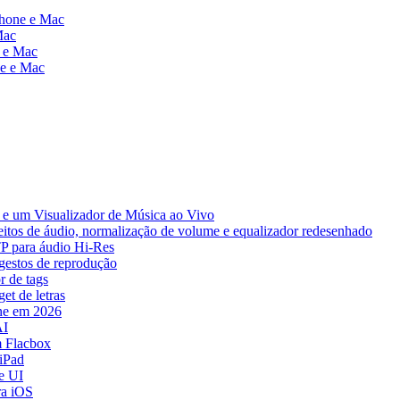
Phone e Mac
Mac
e e Mac
ne e Mac
e um Visualizador de Música ao Vivo
eitos de áudio, normalização de volume e equalizador redesenhado
TP para áudio Hi-Res
 gestos de reprodução
r de tags
et de letras
ne em 2026
AI
 Flacbox
iPad
e UI
ra iOS