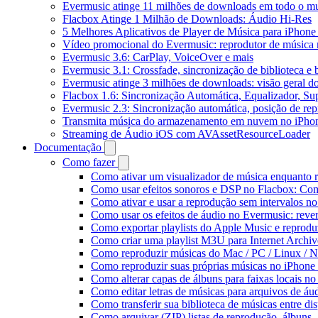
Evermusic atinge 11 milhões de downloads em todo o 
Flacbox Atinge 1 Milhão de Downloads: Áudio Hi-Res
5 Melhores Aplicativos de Player de Música para iPhon
Vídeo promocional do Evermusic: reprodutor de música
Evermusic 3.6: CarPlay, VoiceOver e mais
Evermusic 3.1: Crossfade, sincronização de biblioteca e
Evermusic atinge 3 milhões de downloads: visão geral do
Flacbox 1.6: Sincronização Automática, Equalizador, S
Evermusic 2.3: Sincronização automática, posição de rep
Transmita música do armazenamento em nuvem no iPho
Streaming de Áudio iOS com AVAssetResourceLoader
Documentação
Como fazer
Como ativar um visualizador de música enquanto 
Como usar efeitos sonoros e DSP no Flacbox: Com
Como ativar e usar a reprodução sem intervalos n
Como usar os efeitos de áudio no Evermusic: rever
Como exportar playlists do Apple Music e reprod
Como criar uma playlist M3U para Internet Archi
Como reproduzir músicas do Mac / PC / Linux /
Como reproduzir suas próprias músicas no iPhone
Como alterar capas de álbuns para faixas locais no 
Como editar letras de músicas para arquivos de 
Como transferir sua biblioteca de músicas entre di
Como arquivar (ZIP) listas de reprodução, álbuns, a