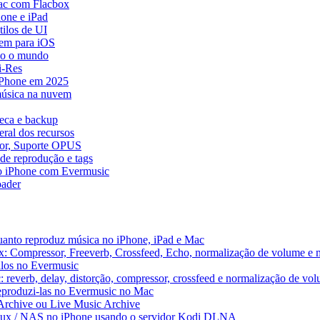
ac com Flacbox
one e iPad
ilos de UI
em para iOS
do o mundo
i-Res
 iPhone em 2025
música na nuvem
teca e backup
ral dos recursos
dor, Suporte OPUS
de reprodução e tags
o iPhone com Evermusic
ader
uanto reproduz música no iPhone, iPad e Mac
x: Compressor, Freeverb, Crossfeed, Echo, normalização de volume e 
alos no Evermusic
 reverb, delay, distorção, compressor, crossfeed e normalização de vo
reproduzi-las no Evermusic no Mac
 Archive ou Live Music Archive
inux / NAS no iPhone usando o servidor Kodi DLNA