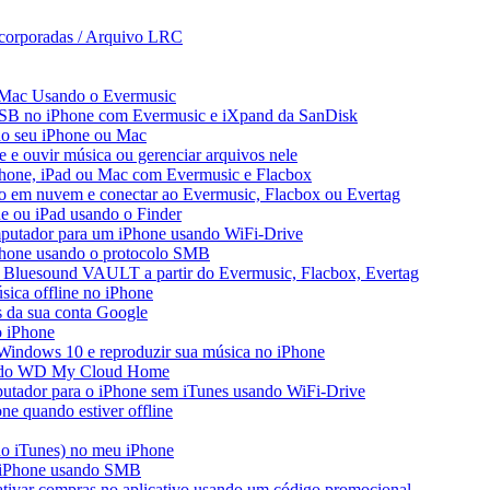
incorporadas / Arquivo LRC
 Mac Usando o Evermusic
USB no iPhone com Evermusic e iXpand da SanDisk
no seu iPhone ou Mac
e ouvir música ou gerenciar arquivos nele
Phone, iPad ou Mac com Evermusic e Flacbox
o em nuvem e conectar ao Evermusic, Flacbox ou Evertag
e ou iPad usando o Finder
mputador para um iPhone usando WiFi-Drive
iPhone usando o protocolo SMB
 Bluesound VAULT a partir do Evermusic, Flacbox, Evertag
ica offline no iPhone
s da sua conta Google
o iPhone
Windows 10 e reproduzir sua música no iPhone
ir do WD My Cloud Home
putador para o iPhone sem iTunes usando WiFi-Drive
e quando estiver offline
do iTunes) no meu iPhone
o iPhone usando SMB
 ativar compras no aplicativo usando um código promocional