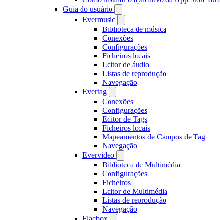
Guia do usuário
Evermusic
Biblioteca de música
Conexões
Configurações
Ficheiros locais
Leitor de áudio
Listas de reprodução
Navegação
Evertag
Conexões
Configurações
Editor de Tags
Ficheiros locais
Mapeamentos de Campos de Tag
Navegação
Evervideo
Biblioteca de Multimédia
Configurações
Ficheiros
Leitor de Multimédia
Listas de reprodução
Navegação
Flacbox