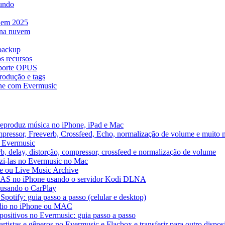
mundo
e em 2025
 na nuvem
 backup
s recursos
uporte OPUS
rodução e tags
ne com Evermusic
reproduz música no iPhone, iPad e Mac
pressor, Freeverb, Crossfeed, Echo, normalização de volume e muito 
o Evermusic
b, delay, distorção, compressor, crossfeed e normalização de volume
uzi-las no Evermusic no Mac
ve ou Live Music Archive
 NAS no iPhone usando o servidor Kodi DLNA
 usando o CarPlay
Spotify: guia passo a passo (celular e desktop)
áudio no iPhone ou MAC
spositivos no Evermusic: guia passo a passo
rtistas e gêneros no Evermusic e Flacbox e transferir para outro dispos