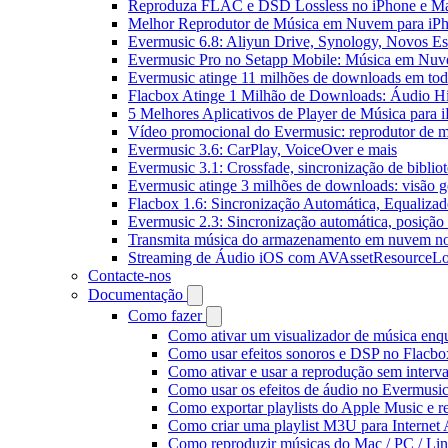
Reproduza FLAC e DSD Lossless no iPhone e M
Melhor Reprodutor de Música em Nuvem para iPh
Evermusic 6.8: Aliyun Drive, Synology, Novos Est
Evermusic Pro no Setapp Mobile: Música em Nuv
Evermusic atinge 11 milhões de downloads em to
Flacbox Atinge 1 Milhão de Downloads: Áudio H
5 Melhores Aplicativos de Player de Música para
Vídeo promocional do Evermusic: reprodutor de 
Evermusic 3.6: CarPlay, VoiceOver e mais
Evermusic 3.1: Crossfade, sincronização de biblio
Evermusic atinge 3 milhões de downloads: visão ge
Flacbox 1.6: Sincronização Automática, Equaliza
Evermusic 2.3: Sincronização automática, posição 
Transmita música do armazenamento em nuvem n
Streaming de Áudio iOS com AVAssetResourceLo
Contacte-nos
Documentação
Como fazer
Como ativar um visualizador de música enq
Como usar efeitos sonoros e DSP no Flacbo
Como ativar e usar a reprodução sem interv
Como usar os efeitos de áudio no Evermusic:
Como exportar playlists do Apple Music e 
Como criar uma playlist M3U para Internet
Como reproduzir músicas do Mac / PC / L