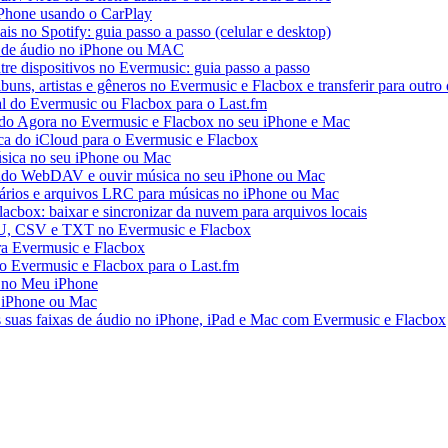
iPhone usando o CarPlay
ais no Spotify: guia passo a passo (celular e desktop)
os de áudio no iPhone ou MAC
tre dispositivos no Evermusic: guia passo a passo
buns, artistas e gêneros no Evermusic e Flacbox e transferir para outro 
al do Evermusic ou Flacbox para o Last.fm
o Agora no Evermusic e Flacbox no seu iPhone e Mac
eca do iCloud para o Evermusic e Flacbox
sica no seu iPhone ou Mac
do WebDAV e ouvir música no seu iPhone ou Mac
tários e arquivos LRC para músicas no iPhone ou Mac
acbox: baixar e sincronizar da nuvem para arquivos locais
3U, CSV e TXT no Evermusic e Flacbox
ra Evermusic e Flacbox
do Evermusic e Flacbox para o Last.fm
 no Meu iPhone
o iPhone ou Mac
s suas faixas de áudio no iPhone, iPad e Mac com Evermusic e Flacbox