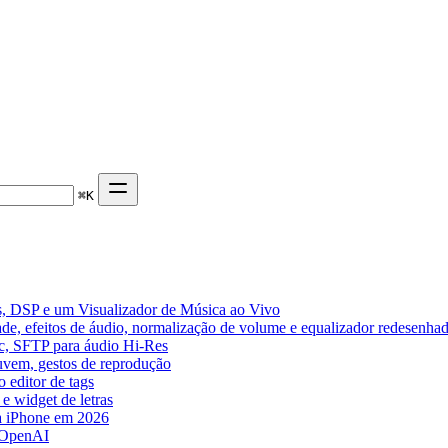
⌘
K
, DSP e um Visualizador de Música ao Vivo
de, efeitos de áudio, normalização de volume e equalizador redesenha
ic, SFTP para áudio Hi-Res
nuvem, gestos de reprodução
 editor de tags
e widget de letras
a iPhone em 2026
 OpenAI