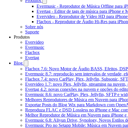
Produtos
Evermusic - Reprodutor de Música Offline para i
Evertag - Editor de tags de música para iPhone e 
Evervideo - Reprodutor de Vídeo HD para iPhon
Flacbox - Reprodutor de Áudio Hi-Res para iPho
Sobre nós
Suporte
Produtos
Evervideo
Evermusic
Flacbox
Evertag
Blog
Flacbox 7.6: Novo Motor de Áudio BASS, Efeitos, DSP 
Evermusic 8.7: reprodução sem intervalos de verdade, ef
Flacbox 7.4: novo CarPlay, Plex, Jellyfin, Subsonic, SF
Evervideo 1.7: novo Plex, Jellyfin, streaming na nuvem,
Evertag 4.2: novas conexões na nuvem e opções do edito
Evermusic 8.6: novo CarPlay, Plex, Jellyfin, SFTP e widg
Melhores Reprodutores de Música em Nuvem para iPho
Exportar Posts do Blog Wix para Markdown com Open
Reproduza FLAC e DSD Lossless no iPhone e Mac com
Melhor Reprodutor de Música em Nuvem para iPhone e 
Evermusic 6.8: Aliyun Drive, Synology, Novos Estilos d
Evermusic Pro no Setapp Mobile: Música em Nuvem pa