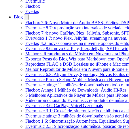
Evermusic
Flacbox
Evertag
Blog
Flacbox 7.6: Novo Motor de Áudio BASS, Efeitos, DSP 
Evermusic 8.7: reprodução sem intervalos de verdade, ef
Flacbox 7.4: novo CarPlay, Plex, Jellyfin, Subsonic, SF
Evervideo 1.7: novo Plex, Jellyfin, streaming na nuvem,
Evertag 4.2: novas conexões na nuvem e opções do edito
Evermusic 8.6: novo CarPlay, Plex, Jellyfin, SFTP e widg
Melhores Reprodutores de Música em Nuvem para iPho
Exportar Posts do Blog Wix para Markdown com Open
Reproduza FLAC e DSD Lossless no iPhone e Mac com
Melhor Reprodutor de Música em Nuvem para iPhone e 
Evermusic 6.8: Aliyun Drive, Synology, Novos Estilos d
Evermusic Pro no Setapp Mobile: Música em Nuvem pa
Evermusic atinge 11 milhões de downloads em todo o 
Flacbox Atinge 1 Milhão de Downloads: Áudio Hi-Res
5 Melhores Aplicativos de Player de Música para iPhon
Vídeo promocional do Evermusic: reprodutor de música
Evermusic 3.6: CarPlay, VoiceOver e mais
Evermusic 3.1: Crossfade, sincronização de biblioteca e
Evermusic atinge 3 milhões de downloads: visão geral do
Flacbox 1.6: Sincronização Automática, Equalizador, S
Evermusic 2.3: Sincronização automática, posição de rep