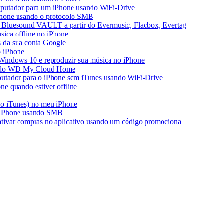
mputador para um iPhone usando WiFi-Drive
iPhone usando o protocolo SMB
 Bluesound VAULT a partir do Evermusic, Flacbox, Evertag
ica offline no iPhone
s da sua conta Google
o iPhone
Windows 10 e reproduzir sua música no iPhone
ir do WD My Cloud Home
putador para o iPhone sem iTunes usando WiFi-Drive
e quando estiver offline
do iTunes) no meu iPhone
o iPhone usando SMB
 ativar compras no aplicativo usando um código promocional