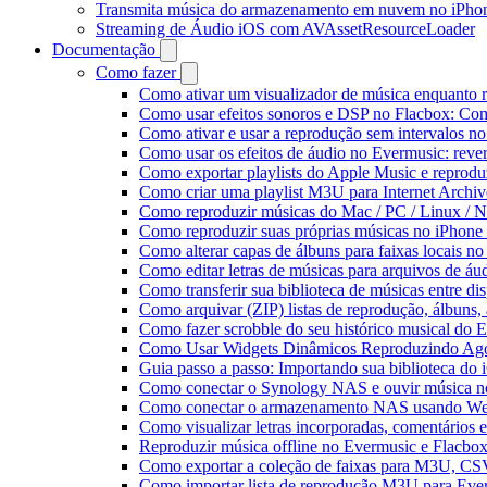
Transmita música do armazenamento em nuvem no iPho
Streaming de Áudio iOS com AVAssetResourceLoader
Documentação
Como fazer
Como ativar um visualizador de música enquanto 
Como usar efeitos sonoros e DSP no Flacbox: Com
Como ativar e usar a reprodução sem intervalos n
Como usar os efeitos de áudio no Evermusic: rever
Como exportar playlists do Apple Music e reprod
Como criar uma playlist M3U para Internet Archi
Como reproduzir músicas do Mac / PC / Linux /
Como reproduzir suas próprias músicas no iPhone
Como alterar capas de álbuns para faixas locais no 
Como editar letras de músicas para arquivos de 
Como transferir sua biblioteca de músicas entre di
Como arquivar (ZIP) listas de reprodução, álbuns, a
Como fazer scrobble do seu histórico musical do 
Como Usar Widgets Dinâmicos Reproduzindo Agor
Guia passo a passo: Importando sua biblioteca do
Como conectar o Synology NAS e ouvir música n
Como conectar o armazenamento NAS usando We
Como visualizar letras incorporadas, comentários
Reproduzir música offline no Evermusic e Flacbox:
Como exportar a coleção de faixas para M3U, C
Como importar lista de reprodução M3U para Eve