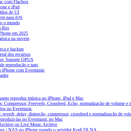
ac com Flacbox
one e iPad
ilos de UI
em para iOS
do o mundo
i-Res
 iPhone em 2025
música na nuvem
teca e backup
ral dos recursos
dor, Suporte OPUS
de reprodução e tags
o iPhone com Evermusic
ader
uanto reproduz música no iPhone, iPad e Mac
x: Compressor, Freeverb, Crossfeed, Echo, normalização de volume e 
alos no Evermusic
 reverb, delay, distorção, compressor, crossfeed e normalização de vo
reproduzi-las no Evermusic no Mac
 Archive ou Live Music Archive
inux / NAS no iPhone usando o servidor Kodi DLNA