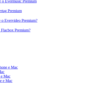
c e o Evermusic Premium
vertag Premium
 e o Evervideo Premium?
 o Flacbox Premium?
Phone e Mac
Mac
e e Mac
ne e Mac