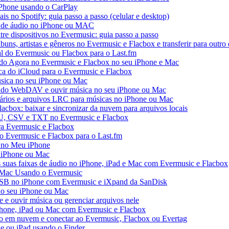
iPhone usando o CarPlay
ais no Spotify: guia passo a passo (celular e desktop)
os de áudio no iPhone ou MAC
tre dispositivos no Evermusic: guia passo a passo
buns, artistas e gêneros no Evermusic e Flacbox e transferir para outro 
al do Evermusic ou Flacbox para o Last.fm
o Agora no Evermusic e Flacbox no seu iPhone e Mac
eca do iCloud para o Evermusic e Flacbox
sica no seu iPhone ou Mac
do WebDAV e ouvir música no seu iPhone ou Mac
tários e arquivos LRC para músicas no iPhone ou Mac
acbox: baixar e sincronizar da nuvem para arquivos locais
3U, CSV e TXT no Evermusic e Flacbox
ra Evermusic e Flacbox
do Evermusic e Flacbox para o Last.fm
 no Meu iPhone
o iPhone ou Mac
s suas faixas de áudio no iPhone, iPad e Mac com Evermusic e Flacbox
 Mac Usando o Evermusic
USB no iPhone com Evermusic e iXpand da SanDisk
no seu iPhone ou Mac
e ouvir música ou gerenciar arquivos nele
Phone, iPad ou Mac com Evermusic e Flacbox
o em nuvem e conectar ao Evermusic, Flacbox ou Evertag
e ou iPad usando o Finder