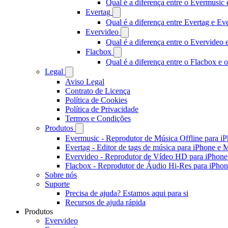
Qual é a diferença entre o Evermusi
Evertag
Qual é a diferença entre Evertag e E
Evervideo
Qual é a diferença entre o Evervideo
Flacbox
Qual é a diferença entre o Flacbox e
Legal
Aviso Legal
Contrato de Licença
Política de Cookies
Política de Privacidade
Termos e Condições
Produtos
Evermusic - Reprodutor de Música Offline para i
Evertag - Editor de tags de música para iPhone e 
Evervideo - Reprodutor de Vídeo HD para iPhon
Flacbox - Reprodutor de Áudio Hi-Res para iPho
Sobre nós
Suporte
Precisa de ajuda? Estamos aqui para si
Recursos de ajuda rápida
Produtos
Evervideo