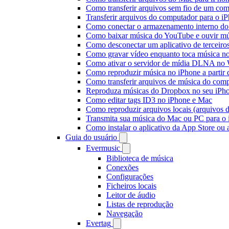
Como transferir arquivos sem fio de um co
Transferir arquivos do computador para o 
Como conectar o armazenamento interno do
Como baixar música do YouTube e ouvir mús
Como desconectar um aplicativo de terceiro
Como gravar vídeo enquanto toca música n
Como ativar o servidor de mídia DLNA no 
Como reproduzir música no iPhone a part
Como transferir arquivos de música do com
Reproduza músicas do Dropbox no seu iPhon
Como editar tags ID3 no iPhone e Mac
Como reproduzir arquivos locais (arquivos 
Transmita sua música do Mac ou PC para 
Como instalar o aplicativo da App Store ou
Guia do usuário
Evermusic
Biblioteca de música
Conexões
Configurações
Ficheiros locais
Leitor de áudio
Listas de reprodução
Navegação
Evertag