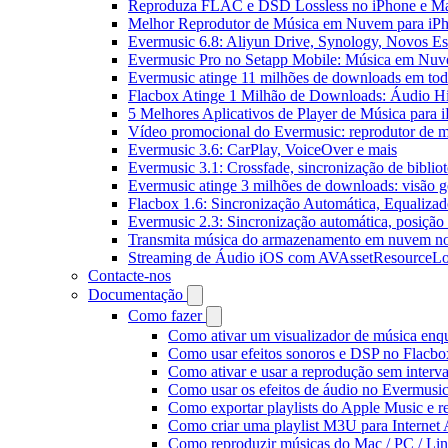
Reproduza FLAC e DSD Lossless no iPhone e M
Melhor Reprodutor de Música em Nuvem para iPh
Evermusic 6.8: Aliyun Drive, Synology, Novos Est
Evermusic Pro no Setapp Mobile: Música em Nuv
Evermusic atinge 11 milhões de downloads em to
Flacbox Atinge 1 Milhão de Downloads: Áudio H
5 Melhores Aplicativos de Player de Música para
Vídeo promocional do Evermusic: reprodutor de 
Evermusic 3.6: CarPlay, VoiceOver e mais
Evermusic 3.1: Crossfade, sincronização de biblio
Evermusic atinge 3 milhões de downloads: visão ge
Flacbox 1.6: Sincronização Automática, Equaliza
Evermusic 2.3: Sincronização automática, posição 
Transmita música do armazenamento em nuvem n
Streaming de Áudio iOS com AVAssetResourceLo
Contacte-nos
Documentação
Como fazer
Como ativar um visualizador de música enq
Como usar efeitos sonoros e DSP no Flacbo
Como ativar e usar a reprodução sem interv
Como usar os efeitos de áudio no Evermusic:
Como exportar playlists do Apple Music e 
Como criar uma playlist M3U para Internet
Como reproduzir músicas do Mac / PC / L