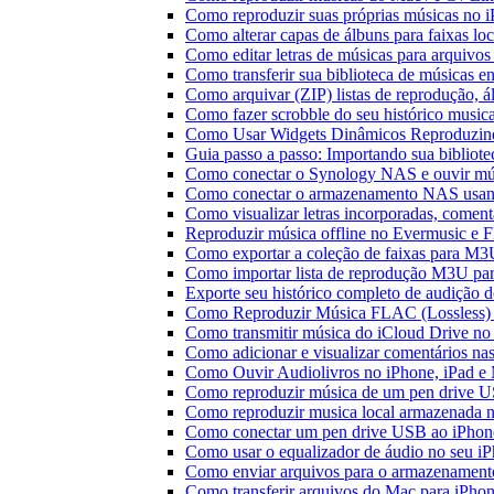
Como reproduzir suas próprias músicas no 
Como alterar capas de álbuns para faixas loc
Como editar letras de músicas para arquiv
Como transferir sua biblioteca de músicas en
Como arquivar (ZIP) listas de reprodução, ál
Como fazer scrobble do seu histórico music
Como Usar Widgets Dinâmicos Reproduzind
Guia passo a passo: Importando sua bibliot
Como conectar o Synology NAS e ouvir mú
Como conectar o armazenamento NAS usan
Como visualizar letras incorporadas, comen
Reproduzir música offline no Evermusic e Fl
Como exportar a coleção de faixas para M
Como importar lista de reprodução M3U pa
Exporte seu histórico completo de audição 
Como Reproduzir Música FLAC (Lossless)
Como transmitir música do iCloud Drive n
Como adicionar e visualizar comentários na
Como Ouvir Audiolivros no iPhone, iPad e
Como reproduzir música de um pen drive 
Como reproduzir musica local armazenada 
Como conectar um pen drive USB ao iPhone 
Como usar o equalizador de áudio no seu i
Como enviar arquivos para o armazenament
Como transferir arquivos do Mac para iPhon