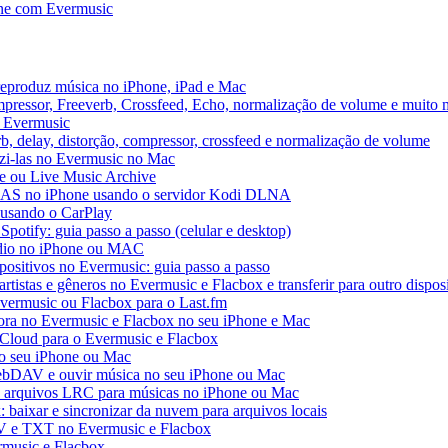
ne com Evermusic
reproduz música no iPhone, iPad e Mac
pressor, Freeverb, Crossfeed, Echo, normalização de volume e muito 
o Evermusic
b, delay, distorção, compressor, crossfeed e normalização de volume
uzi-las no Evermusic no Mac
ve ou Live Music Archive
 NAS no iPhone usando o servidor Kodi DLNA
 usando o CarPlay
Spotify: guia passo a passo (celular e desktop)
áudio no iPhone ou MAC
spositivos no Evermusic: guia passo a passo
rtistas e gêneros no Evermusic e Flacbox e transferir para outro dispos
Evermusic ou Flacbox para o Last.fm
a no Evermusic e Flacbox no seu iPhone e Mac
 iCloud para o Evermusic e Flacbox
o seu iPhone ou Mac
bDAV e ouvir música no seu iPhone ou Mac
 e arquivos LRC para músicas no iPhone ou Mac
 baixar e sincronizar da nuvem para arquivos locais
SV e TXT no Evermusic e Flacbox
rmusic e Flacbox