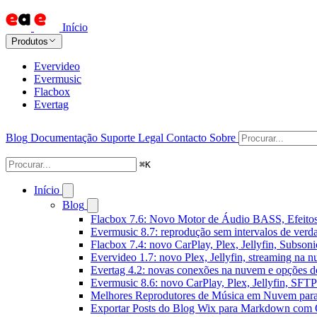
Início
Produtos
Evervideo
Evermusic
Flacbox
Evertag
Blog
Documentação
Suporte
Legal
Contacto
Sobre
⌘
K
Início
Blog
Flacbox 7.6: Novo Motor de Áudio BASS, Efeitos
Evermusic 8.7: reprodução sem intervalos de verda
Flacbox 7.4: novo CarPlay, Plex, Jellyfin, Subson
Evervideo 1.7: novo Plex, Jellyfin, streaming na 
Evertag 4.2: novas conexões na nuvem e opções do
Evermusic 8.6: novo CarPlay, Plex, Jellyfin, SFTP 
Melhores Reprodutores de Música em Nuvem par
Exportar Posts do Blog Wix para Markdown com