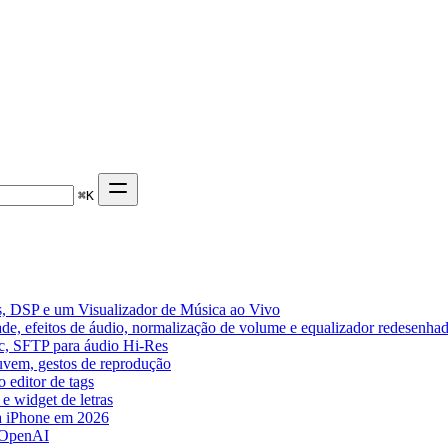
⌘
K
, DSP e um Visualizador de Música ao Vivo
de, efeitos de áudio, normalização de volume e equalizador redesenha
ic, SFTP para áudio Hi-Res
nuvem, gestos de reprodução
 editor de tags
e widget de letras
a iPhone em 2026
 OpenAI