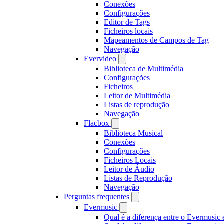
Conexões
Configurações
Editor de Tags
Ficheiros locais
Mapeamentos de Campos de Tag
Navegação
Evervideo
Biblioteca de Multimédia
Configurações
Ficheiros
Leitor de Multimédia
Listas de reprodução
Navegação
Flacbox
Biblioteca Musical
Conexões
Configurações
Ficheiros Locais
Leitor de Áudio
Listas de Reprodução
Navegação
Perguntas frequentes
Evermusic
Qual é a diferença entre o Evermusic 