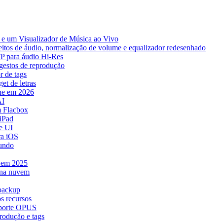
e um Visualizador de Música ao Vivo
eitos de áudio, normalização de volume e equalizador redesenhado
TP para áudio Hi-Res
 gestos de reprodução
r de tags
et de letras
ne em 2026
AI
 Flacbox
iPad
e UI
ra iOS
mundo
e em 2025
 na nuvem
 backup
s recursos
uporte OPUS
rodução e tags