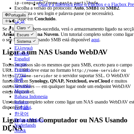
.
ip-computador/nome-pasta-partilhada
Qual é a diferença entre o Flacbox e o Flacbox P
Escolha a versão do protocolo:
Auto
,
SMB1
ou
SMB2
.
Introduza o seu login e palavra-passe (se necessário).
Português
Toque em
Concluído
.
عربي
Català
Claro
Se a ligação for bem-sucedida, verá o armazenamento ligado na secç
Čeština
Armazenamento na Nuvem
. Um tutorial completo sobre como ligar
Escuro
Dansk
o seu Mac ou PC usando SMB está disponível
aqui
.
Sistema
Deutsch
Ελληνικά
Ligar a um NAS Usando WebDAV
English
Español
Suomi
Todos os passos são os mesmos que para SMB, exceto para o campo
Français
URL. O URL deve estar no formato
ou
http://nome-servidor
עברית
se o servidor suportar SSL. O WebDAV
https://nome-servidor
हिन्दी
funciona com
Synology, QNAP, Nextcloud, ownCloud
e muitos
Hrvatski
outros servidores — em qualquer lugar onde um endpoint WebDAV
Magyar
esteja disponível.
Bahasa Indonesia
Italiano
Um tutorial completo sobre como ligar um NAS usando WebDAV es
disponível
aqui
.
日本語
한국어
Ligar a um Computador ou NAS Usando
Bahasa Melayu
Nederlands
DLNA
Norsk