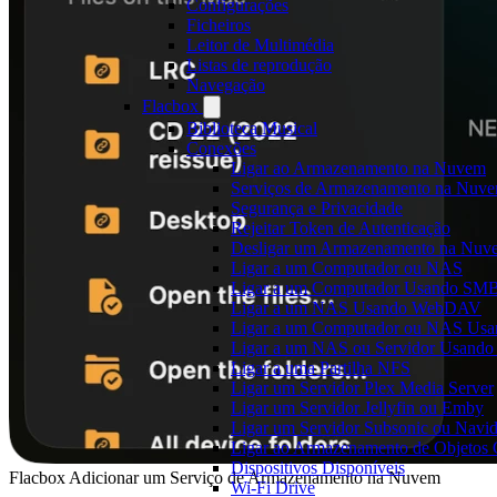
Configurações
Ficheiros
Leitor de Multimédia
Listas de reprodução
Navegação
Flacbox
Biblioteca Musical
Conexões
Ligar ao Armazenamento na Nuvem
Serviços de Armazenamento na Nuvem
Segurança e Privacidade
Rejeitar Token de Autenticação
Desligar um Armazenamento na Nuve
Ligar a um Computador ou NAS
Ligar a um Computador Usando SM
Ligar a um NAS Usando WebDAV
Ligar a um Computador ou NAS U
Ligar a um NAS ou Servidor Usand
Ligar a uma Partilha NFS
Ligar um Servidor Plex Media Server
Ligar um Servidor Jellyfin ou Emby
Ligar um Servidor Subsonic ou Navi
Ligar ao Armazenamento de Objetos
Dispositivos Disponíveis
Flacbox Adicionar um Serviço de Armazenamento na Nuvem
Wi-Fi Drive