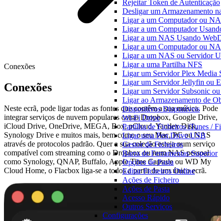
Rejeitar Token de Autenticação
Desligar um Armazenamento na
Ligar a um Computador ou N
Ligar a um Computador Usan
Ligar a um NAS Usando We
Ligar a um Computador ou 
Ligar a um NAS ou Servidor 
Ligar a uma Partilha NFS
Conexões
Ligar um Servidor Plex Media 
Ligar um Servidor Jellyfin ou
Conexões
Ligar um Servidor Subsonic o
Ligar ao Armazenamento de Ob
Neste ecrã, pode ligar todas as fontes que contêm a sua música. Pode
Dispositivos Disponíveis
integrar serviços de nuvem populares como Dropbox, Google Drive,
Wi-Fi Drive
iCloud Drive, OneDrive, MEGA, Box, pCloud, Yandex Disk,
Partilha de Ficheiros iTunes / F
Synology Drive e muitos mais, bem como o seu Mac, PC ou NAS
Ligar uma Pen Drive USB
através de protocolos padrão. Quer a sua coleção esteja num serviço
Gestor de Ficheiros
compatível com streaming como o Dropbox ou num NAS pessoal
Barra de Ferramentas Superior
como Synology, QNAP, Buffalo, Apple Time Capsule ou WD My
Opções de Pasta
Cloud Home, o Flacbox liga-se a todos a partir de um único ecrã.
Editar Ficheiros Online
Ações de Ficheiro
Ações de Pasta
Acesso Rápido
Outros Serviços
Configurações