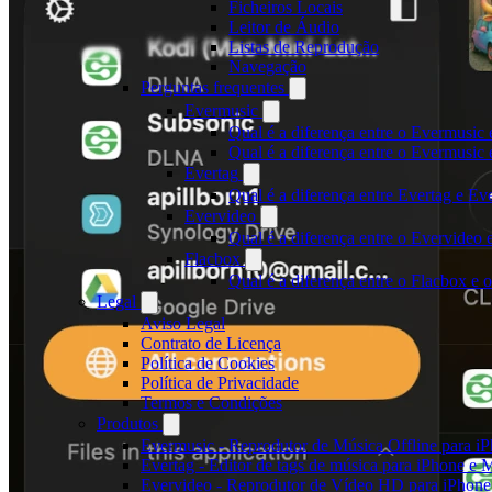
Ficheiros Locais
Leitor de Áudio
Listas de Reprodução
Navegação
Perguntas frequentes
Evermusic
Qual é a diferença entre o Evermusic 
Qual é a diferença entre o Evermusi
Evertag
Qual é a diferença entre Evertag e E
Evervideo
Qual é a diferença entre o Evervideo
Flacbox
Qual é a diferença entre o Flacbox e
Legal
Aviso Legal
Contrato de Licença
Política de Cookies
Política de Privacidade
Termos e Condições
Produtos
Evermusic - Reprodutor de Música Offline para i
Evertag - Editor de tags de música para iPhone e 
Evervideo - Reprodutor de Vídeo HD para iPhon