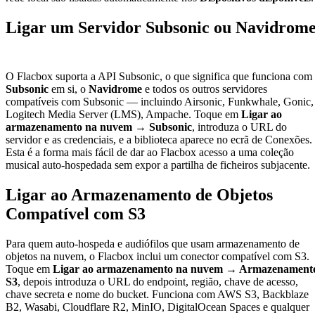
Ligar um Servidor Subsonic ou Navidrom
O Flacbox suporta a API Subsonic, o que significa que funciona com
Subsonic
em si, o
Navidrome
e todos os outros servidores
compatíveis com Subsonic — incluindo Airsonic, Funkwhale, Gonic,
Logitech Media Server (LMS), Ampache. Toque em
Ligar ao
armazenamento na nuvem → Subsonic
, introduza o URL do
servidor e as credenciais, e a biblioteca aparece no ecrã de Conexões.
Esta é a forma mais fácil de dar ao Flacbox acesso a uma coleção
musical auto-hospedada sem expor a partilha de ficheiros subjacente.
Ligar ao Armazenamento de Objetos
Compatível com S3
Para quem auto-hospeda e audiófilos que usam armazenamento de
objetos na nuvem, o Flacbox inclui um conector compatível com S3.
Toque em
Ligar ao armazenamento na nuvem → Armazenament
S3
, depois introduza o URL do endpoint, região, chave de acesso,
chave secreta e nome do bucket. Funciona com AWS S3, Backblaze
B2, Wasabi, Cloudflare R2, MinIO, DigitalOcean Spaces e qualquer