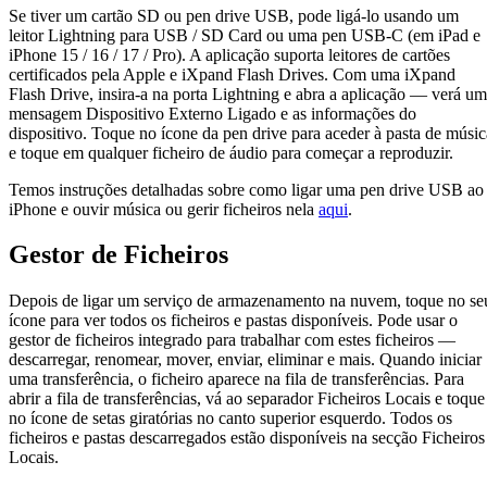
Se tiver um cartão SD ou pen drive USB, pode ligá-lo usando um
leitor Lightning para USB / SD Card ou uma pen USB-C (em iPad e
iPhone 15 / 16 / 17 / Pro). A aplicação suporta leitores de cartões
certificados pela Apple e iXpand Flash Drives. Com uma iXpand
Flash Drive, insira-a na porta Lightning e abra a aplicação — verá u
mensagem Dispositivo Externo Ligado e as informações do
dispositivo. Toque no ícone da pen drive para aceder à pasta de músic
e toque em qualquer ficheiro de áudio para começar a reproduzir.
Temos instruções detalhadas sobre como ligar uma pen drive USB ao
iPhone e ouvir música ou gerir ficheiros nela
aqui
.
Gestor de Ficheiros
Depois de ligar um serviço de armazenamento na nuvem, toque no se
ícone para ver todos os ficheiros e pastas disponíveis. Pode usar o
gestor de ficheiros integrado para trabalhar com estes ficheiros —
descarregar, renomear, mover, enviar, eliminar e mais. Quando iniciar
uma transferência, o ficheiro aparece na fila de transferências. Para
abrir a fila de transferências, vá ao separador Ficheiros Locais e toque
no ícone de setas giratórias no canto superior esquerdo. Todos os
ficheiros e pastas descarregados estão disponíveis na secção Ficheiros
Locais.