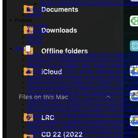
Flacbox - Reprodutor de Áudio Hi-Res para iPho
Sobre nós
Suporte
Produtos
Evervideo
Evermusic
Flacbox
Evertag
Blog
Flacbox 7.6: Novo Motor de Áudio BASS, Efeitos, DSP 
Evermusic 8.7: reprodução sem intervalos de verdade, ef
Flacbox 7.4: novo CarPlay, Plex, Jellyfin, Subsonic, SF
Evervideo 1.7: novo Plex, Jellyfin, streaming na nuvem,
Evertag 4.2: novas conexões na nuvem e opções do edito
Evermusic 8.6: novo CarPlay, Plex, Jellyfin, SFTP e widg
Melhores Reprodutores de Música em Nuvem para iPho
Exportar Posts do Blog Wix para Markdown com Open
Reproduza FLAC e DSD Lossless no iPhone e Mac com
Melhor Reprodutor de Música em Nuvem para iPhone e 
Evermusic 6.8: Aliyun Drive, Synology, Novos Estilos d
Evermusic Pro no Setapp Mobile: Música em Nuvem pa
Evermusic atinge 11 milhões de downloads em todo o 
Flacbox Atinge 1 Milhão de Downloads: Áudio Hi-Res
5 Melhores Aplicativos de Player de Música para iPhon
Vídeo promocional do Evermusic: reprodutor de música