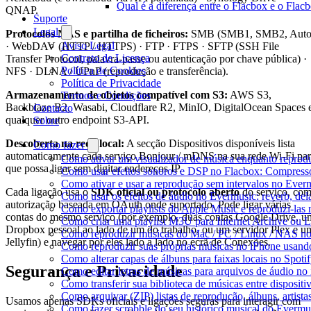
Qual é a diferença entre o Flacbox e o Fla
QNAP.
Suporte
Legal
Protocolos NAS e partilha de ficheiros:
SMB (SMB1, SMB2, Auto
Aviso Legal
· WebDAV (HTTP / HTTPS) · FTP · FTPS · SFTP (SSH File
Contrato de Licença
Transfer Protocol, palavra-passe ou autenticação por chave pública) ·
Política de Cookies
NFS · DLNA / UPnP (reprodução e transferência).
Política de Privacidade
Armazenamento de objetos compatível com S3:
AWS S3,
Termos e Condições
Backblaze B2, Wasabi, Cloudflare R2, MinIO, DigitalOcean Spaces 
Contacto
qualquer outro endpoint S3-API.
Sobre
Descoberta na rede local:
A secção Dispositivos disponíveis lista
Como fazer
automaticamente cada serviço Bonjour / mDNS na sua rede Wi-Fi pa
Como ativar um visualizador de música enquanto reprod
que possa ligar sem digitar endereços IP.
Como usar efeitos sonoros e DSP no Flacbox: Compresso
Como ativar e usar a reprodução sem intervalos no Ever
Cada ligação usa o
SDK oficial ou protocolo aberto
do serviço, co
Como usar os efeitos de áudio no Evermusic: reverb, del
autorização baseada em OAuth onde suportado. Pode ligar várias
Como exportar playlists do Apple Music e reproduzi-la
contas do mesmo serviço (por exemplo, duas contas Google Drive, u
Como criar uma playlist M3U para Internet Archive ou 
Dropbox pessoal ao lado de um do trabalho, ou um servidor Plex e u
Como reproduzir músicas do Mac / PC / Linux / NAS n
Jellyfin) e navegar por eles lado a lado no ecrã de Conexões.
Como reproduzir suas próprias músicas no iPhone usand
Como alterar capas de álbuns para faixas locais no Spotif
Segurança e Privacidade
Como editar letras de músicas para arquivos de áudio 
Como transferir sua biblioteca de músicas entre disposit
Como arquivar (ZIP) listas de reprodução, álbuns, artista
Usamos apenas SDKs oficiais e ligações seguras para interagir com
Como fazer scrobble do seu histórico musical do Evermu