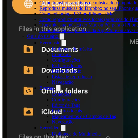
Como transferir arquivos de música do computado
Reproduza músicas do Dropbox no seu iPhone quan
Como editar tags ID3 no iPhone e Mac
Como reproduzir arquivos locais (arquivos do iTu
Transmita sua música do Mac ou PC para o iPho
Como instalar o aplicativo da App Store ou ativa
Guia do usuário
Evermusic
Biblioteca de música
Conexões
Configurações
Ficheiros locais
Leitor de áudio
Listas de reprodução
Navegação
Evertag
Conexões
Configurações
Editor de Tags
Ficheiros locais
Mapeamentos de Campos de Tag
Navegação
Evervideo
Biblioteca de Multimédia