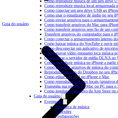
Como reproduzir música de um pen drive 
Como reproduzir musica local armazenada 
Como conectar um pen drive USB ao iPhone 
Como usar o equalizador de áudio no seu i
Como enviar arquivos para o armazenament
Guia do usuário
Como transferir arquivos do Mac para iPhon
Como transferir arquivos sem fio de um co
Transferir arquivos do computador para o 
Como conectar o armazenamento interno do
Como baixar música do YouTube e ouvir mús
Como desconectar um aplicativo de terceiro
Como gravar vídeo enquanto toca música n
Como ativar o servidor de mídia DLNA no 
Como reproduzir música no iPhone a part
Como transferir arquivos de música do com
Reproduza músicas do Dropbox no seu iPhon
Como editar tags ID3 no iPhone e Mac
Como reproduzir arquivos locais (arquivos 
Transmita sua música do Mac ou PC para 
Como instalar o aplicativo da App Store ou
Guia do usuário
Evermusic
Biblioteca de música
Conexões
Configurações