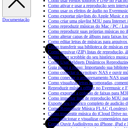
Como usar efeitos sonoros e DSP no Flacbo
Como ativar e usar a reprodução sem interv
Como usar os efeitos de áudio no Evermusic:
Como exportar playlists do Apple Music e 
Documentação
Como criar uma playlist M3U para Internet
Como reproduzir músicas do Mac / PC / L
Como reproduzir suas próprias músicas no 
Como alterar capas de álbuns para faixas loc
Como editar letras de músicas para arquiv
Como transferir sua biblioteca de músicas en
Como arquivar (ZIP) listas de reprodução, ál
Como fazer scrobble do seu histórico music
Como Usar Widgets Dinâmicos Reproduzind
Guia passo a passo: Importando sua bibliot
Como conectar o Synology NAS e ouvir mú
Como conectar o armazenamento NAS usan
Como visualizar letras incorporadas, comen
Reproduzir música offline no Evermusic e Fl
Como exportar a coleção de faixas para M
Como importar lista de reprodução M3U pa
Exporte seu histórico completo de audição 
Como Reproduzir Música FLAC (Lossless)
Como transmitir música do iCloud Drive n
Como adicionar e visualizar comentários na
Como Ouvir Audiolivros no iPhone, iPad e