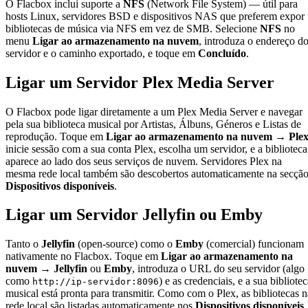
O Flacbox inclui suporte a
NFS
(Network File System) — útil para
hosts Linux, servidores BSD e dispositivos NAS que preferem expor
bibliotecas de música via NFS em vez de SMB. Selecione
NFS
no
menu
Ligar ao armazenamento na nuvem
, introduza o endereço d
servidor e o caminho exportado, e toque em
Concluído
.
Ligar um Servidor Plex Media Server
O Flacbox pode ligar diretamente a um Plex Media Server e navegar
pela sua biblioteca musical por Artistas, Álbuns, Géneros e Listas de
reprodução. Toque em
Ligar ao armazenamento na nuvem → Ple
inicie sessão com a sua conta Plex, escolha um servidor, e a biblioteca
aparece ao lado dos seus serviços de nuvem. Servidores Plex na
mesma rede local também são descobertos automaticamente na secçã
Dispositivos disponíveis
.
Ligar um Servidor Jellyfin ou Emby
Tanto o
Jellyfin
(open-source) como o
Emby
(comercial) funcionam
nativamente no Flacbox. Toque em
Ligar ao armazenamento na
nuvem → Jellyfin
ou
Emby
, introduza o URL do seu servidor (algo
como
) e as credenciais, e a sua bibliote
http://ip-servidor:8096
musical está pronta para transmitir. Como com o Plex, as bibliotecas n
rede local são listadas automaticamente nos
Dispositivos disponíveis
.