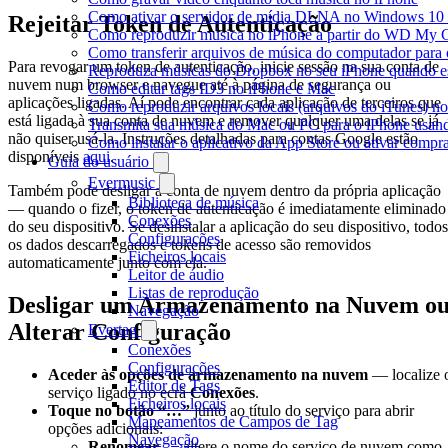
Como ativar o servidor de mídia DLNA no Windows 10 e
Rejeitar Token de Autenticação
Como reproduzir música no iPhone a partir do WD My
Como transferir arquivos de música do computador para
Para revogar um token de autenticação, inicie sessão na sua conta de
Reproduza músicas do Dropbox no seu iPhone quando est
nuvem num browser e navegue até à página de segurança ou
Como editar tags ID3 no iPhone e Mac
aplicações ligadas. Aí pode encontrar cada aplicação de terceiros que
Como reproduzir arquivos locais (arquivos do iTunes) n
está ligada à sua conta de nuvem e remover qualquer uma delas se já
Transmita sua música do Mac ou PC para o iPhone usa
não quiser usá-la. Instruções detalhadas para contas Google estão
Como instalar o aplicativo da App Store ou ativar comp
disponíveis
aqui
.
Guia do usuário
Evermusic
Também pode desligar a conta de nuvem dentro da própria aplicação
Biblioteca de música
— quando o fizer, o token de autenticação é imediatamente eliminado
Conexões
do seu dispositivo. Se desinstalar a aplicação do seu dispositivo, todos
Configurações
os dados descarregados e tokens de acesso são removidos
Ficheiros locais
automaticamente junto com ela.
Leitor de áudio
Listas de reprodução
Desligar um Armazenamento na Nuvem o
Navegação
Alterar Configuração
Evertag
Conexões
Configurações
Aceder às opções de armazenamento na nuvem
— localize 
Editor de Tags
serviço ligado no ecrã
Conexões
.
Ficheiros locais
Toque no botão “…”
junto ao título do serviço para abrir
Mapeamentos de Campos de Tag
opções adicionais:
Navegação
Renomear
— altere o nome do serviço de nuvem como