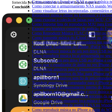
Como conectar o Synology NAS e ouvir música n
fornecida pelo fornecedor de nuvem, e depois toque em
Como conectar o armazenamento NAS usando We
Concluído
.
Como visualizar letras incorporadas, comentários
Reproduzir música offline no Evermusic e Flacbox:
Como exportar a coleção de faixas para M3U, C
Como importar lista de reprodução M3U para Eve
Exporte seu histórico completo de audição do Eve
Como Reproduzir Música FLAC (Lossless) no Me
Como transmitir música do iCloud Drive no iPho
Como adicionar e visualizar comentários nas suas
Como Ouvir Audiolivros no iPhone, iPad e Mac 
Como reproduzir música de um pen drive USB no
Como reproduzir musica local armazenada no seu
Como conectar um pen drive USB ao iPhone e ouvi
Como usar o equalizador de áudio no seu iPhone,
Como enviar arquivos para o armazenamento em n
Como transferir arquivos do Mac para iPhone ou i
Como transferir arquivos sem fio de um computad
Transferir arquivos do computador para o iPhone
Como conectar o armazenamento interno do Blues
Como baixar música do YouTube e ouvir música of
Como desconectar um aplicativo de terceiros da s
Como gravar vídeo enquanto toca música no iPho
Como ativar o servidor de mídia DLNA no Window
Como reproduzir música no iPhone a partir do