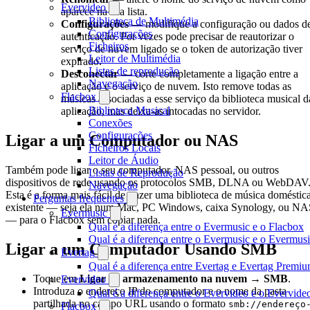
Evervideo
aparece na sua lista.
Biblioteca de Multimédia
Configurações
— modifique a configuração ou dados d
Configurações
autenticação. Por vezes pode precisar de reautorizar o
Ficheiros
serviço de nuvem ligado se o token de autorização tiver
Leitor de Multimédia
expirado.
Listas de reprodução
Desconectar
— corte completamente a ligação entre a
Navegação
aplicação e o serviço de nuvem. Isto remove todas as
Flacbox
músicas associadas a esse serviço da biblioteca musical d
Biblioteca Musical
aplicação, mas deixa-as intocadas no servidor.
Conexões
Configurações
Ligar a um Computador ou NAS
Ficheiros Locais
Leitor de Áudio
Também pode ligar o seu computador, NAS pessoal, ou outros
Listas de Reprodução
dispositivos de rede usando os protocolos SMB, DLNA ou WebDAV
Navegação
Esta é a forma mais fácil de trazer uma biblioteca de música doméstic
Perguntas frequentes
existente — seja ela num Mac, PC Windows, caixa Synology, ou N
Evermusic
— para o Flacbox sem copiar nada.
Qual é a diferença entre o Evermusic e o Flacbox
Qual é a diferença entre o Evermusic e o Evermu
Ligar a um Computador Usando SMB
Evertag
Qual é a diferença entre Evertag e Evertag Premi
Toque em
Ligar ao armazenamento na nuvem → SMB
.
Evervideo
Introduza o endereço IP do computador e o nome da pasta
Qual é a diferença entre o Evervideo e o Evervid
partilhada no campo URL usando o formato
smb://endereço
Flacbox