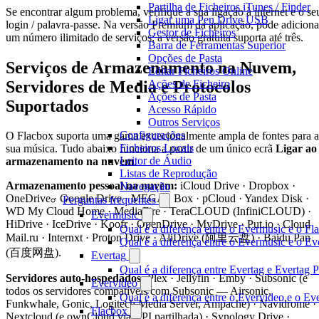
Partilha de Ficheiros iTunes / Finder
Se encontrar algum problema, verifique a sua ligação à internet e o se
Ligar uma Pen Drive USB
login / palavra-passe. Na versão Premium da aplicação, pode adiciona
Gestor de Ficheiros
um número ilimitado de serviços; a versão gratuita suporta até três.
Barra de Ferramentas Superior
Opções de Pasta
Serviços de Armazenamento na Nuvem,
Editar Ficheiros Online
Servidores de Media e Protocolos
Ações de Ficheiro
Ações de Pasta
Suportados
Acesso Rápido
Outros Serviços
Configurações
O Flacbox suporta uma gama excecionalmente ampla de fontes para a
Ficheiros Locais
sua música. Tudo abaixo funciona a partir de um único ecrã
Ligar ao
Leitor de Áudio
armazenamento na nuvem
.
Listas de Reprodução
Armazenamento pessoal na nuvem:
iCloud Drive · Dropbox ·
Navegação
OneDrive · Google Drive · MEGA · Box · pCloud · Yandex Disk ·
Perguntas frequentes
WD My Cloud Home · MediaFire · TeraCLOUD (InfiniCLOUD) ·
Evermusic
HiDrive · IceDrive · Koofr · OpenDrive · MyDrive · Put.io · Cloud
Qual é a diferença entre o Evermusic e o Fl
Mail.ru · Internxt · Proton Drive · AliDrive (阿里云盘) · Baidu Pan
Qual é a diferença entre o Evermusic e o 
(百度网盘).
Evertag
Qual é a diferença entre Evertag e Evertag
Servidores auto-hospedados:
Plex · Jellyfin · Emby · Subsonic (e
Evervideo
todos os servidores compatíveis com Subsonic — Airsonic,
Qual é a diferença entre o Evervideo e o E
Funkwhale, Gonic, Logitech Media Server, Ampache) · Navidrome ·
Flacbox
Nextcloud (e ownCloud via API partilhada) · Synology Drive ·