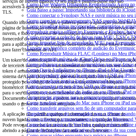
serviços de nuvem ligados. O seu login e palavra-passe não são
Como Usar Widgets Dinâmicos Reproduzindo Agora no 
acessíveis à aplicação — todas as transferências são encriptadas com
Guia passo a passo: Importando sua biblioteca do iClou
TLS.
Como conectar o Synology NAS e ouvir música no seu 
Como conectar o armazenamento NAS usando WebDAV e
Quando introduz o seu login e palavra-passe, a aplicação mostra-lhe a
Como visualizar letras incorporadas, comentários e arq
página de autorização oficial fornecida pelo fornecedor do serviço de
Reproduzir música offline no Evermusic e Flacbox: baixa
nuvem, e todo o processo de autorização acontece fora da aplicação. 
Como exportar a coleção de faixas para M3U, CSV e T
fornecedor do serviço de nuvem envia então um token de autenticaçã
Como importar lista de reprodução M3U para Evermusic
para a aplicação após autorização bem-sucedida, e esse token é usado
Exporte seu histórico completo de audição do Evermusic
para fazer chamadas de API.
Como Reproduzir Música FLAC (Lossless) no Meu iPh
Como transmitir música do iCloud Drive no iPhone ou 
Um token de autenticação é uma chave digital que permite a aplicaçõ
Como adicionar e visualizar comentários nas suas faixa
de terceiros interagir com o armazenamento na nuvem em seu nome.
Como Ouvir Audiolivros no iPhone, iPad e Mac Usando
token é armazenado no seu dispositivo no armazenamento seguro do
Como reproduzir música de um pen drive USB no iPhon
sistema da Apple (Keychain), que está encriptado em repouso e
Como reproduzir musica local armazenada no seu iPhon
protegido pelo código de acesso do seu dispositivo ou bloqueio
Como conectar um pen drive USB ao iPhone e ouvir músi
biométrico. Pode descarregar ficheiros dos serviços de nuvem ligados
Como usar o equalizador de áudio no seu iPhone, iPad
para o seu dispositivo; esses ficheiros são colocados no diretório
Como enviar arquivos para o armazenamento em nuvem e
Documentos da aplicação e podem ser removidos a qualquer moment
Como transferir arquivos do Mac para iPhone ou iPad us
usando o gestor de ficheiros integrado.
Como transferir arquivos sem fio de um computador pa
Transferir arquivos do computador para o iPhone usand
A aplicação não partilha qualquer informação das suas contas de
Como conectar o armazenamento interno do Bluesound V
nuvem ligadas com a Everappz, anunciantes, ou qualquer terceiro.
Como baixar música do YouTube e ouvir música offline 
Pode revogar o acesso à sua conta de nuvem a qualquer momento
Como desconectar um aplicativo de terceiros da sua con
abrindo a página de definições da conta no seu browser.
Como gravar vídeo enquanto toca música no iPhone