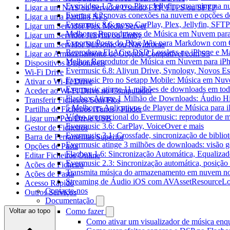
Evervideo 1.7: novo Plex, Jellyfin, streaming na 
Ligar a um NAS ou Servidor Usando FTP, FTPS ou SFTP
Evertag 4.2: novas conexões na nuvem e opções do
Ligar a uma Partilha NFS
Evermusic 8.6: novo CarPlay, Plex, Jellyfin, SFTP 
Ligar um Servidor Plex Media Server
Melhores Reprodutores de Música em Nuvem par
Ligar um Servidor Jellyfin ou Emby
Exportar Posts do Blog Wix para Markdown com
Ligar um Servidor Subsonic ou Navidrome
Reproduza FLAC e DSD Lossless no iPhone e M
Ligar ao Armazenamento de Objetos Compatível com S3
Melhor Reprodutor de Música em Nuvem para iPh
Dispositivos Disponíveis
Evermusic 6.8: Aliyun Drive, Synology, Novos Est
Wi-Fi Drive
Evermusic Pro no Setapp Mobile: Música em Nuv
Ativar o Wi-Fi Drive
Evermusic atinge 11 milhões de downloads em to
Aceder ao Wi-Fi Drive no Computador
Flacbox Atinge 1 Milhão de Downloads: Áudio H
Transferir Ficheiros Sem Fios
5 Melhores Aplicativos de Player de Música para
Partilha de Ficheiros iTunes / Finder
Vídeo promocional do Evermusic: reprodutor de 
Ligar uma Pen Drive USB
Evermusic 3.6: CarPlay, VoiceOver e mais
Gestor de Ficheiros
Evermusic 3.1: Crossfade, sincronização de biblio
Barra de Ferramentas Superior
Evermusic atinge 3 milhões de downloads: visão ge
Opções de Pasta
Flacbox 1.6: Sincronização Automática, Equaliza
Editar Ficheiros Online
Evermusic 2.3: Sincronização automática, posição 
Ações de Ficheiro
Transmita música do armazenamento em nuvem n
Ações de Pasta
Streaming de Áudio iOS com AVAssetResourceLo
Acesso Rápido
Contacte-nos
Outros Serviços
Documentação
Voltar ao topo
Como fazer
Como ativar um visualizador de música enq