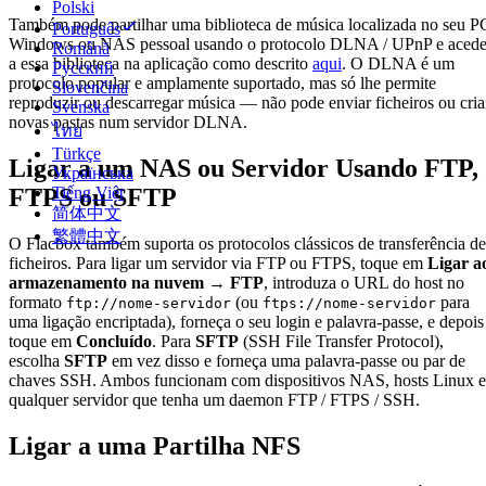
Polski
Também pode partilhar uma biblioteca de música localizada no seu P
Português
Windows ou NAS pessoal usando o protocolo DLNA / UPnP e acede
Română
a essa biblioteca na aplicação como descrito
aqui
. O DLNA é um
Русский
protocolo popular e amplamente suportado, mas só lhe permite
Slovenčina
reproduzir ou descarregar música — não pode enviar ficheiros ou cria
Svenska
novas pastas num servidor DLNA.
ไทย
Türkçe
Ligar a um NAS ou Servidor Usando FTP,
Українська
Tiếng Việt
FTPS ou SFTP
简体中文
繁體中文
O Flacbox também suporta os protocolos clássicos de transferência de
ficheiros. Para ligar um servidor via FTP ou FTPS, toque em
Ligar a
armazenamento na nuvem → FTP
, introduza o URL do host no
formato
(ou
para
ftp://nome-servidor
ftps://nome-servidor
uma ligação encriptada), forneça o seu login e palavra-passe, e depois
toque em
Concluído
. Para
SFTP
(SSH File Transfer Protocol),
escolha
SFTP
em vez disso e forneça uma palavra-passe ou par de
chaves SSH. Ambos funcionam com dispositivos NAS, hosts Linux e
qualquer servidor que tenha um daemon FTP / FTPS / SSH.
Ligar a uma Partilha NFS