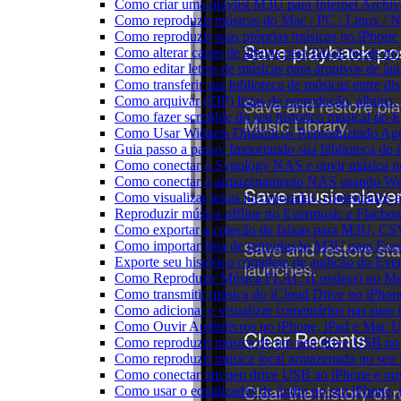
Como criar uma playlist M3U para Internet Archi
Como reproduzir músicas do Mac / PC / Linux /
Como reproduzir suas próprias músicas no iPhone
Como alterar capas de álbuns para faixas locais no 
Como editar letras de músicas para arquivos de 
Como transferir sua biblioteca de músicas entre di
Como arquivar (ZIP) listas de reprodução, álbuns, a
Como fazer scrobble do seu histórico musical do 
Como Usar Widgets Dinâmicos Reproduzindo Agor
Guia passo a passo: Importando sua biblioteca do
Como conectar o Synology NAS e ouvir música n
Como conectar o armazenamento NAS usando We
Como visualizar letras incorporadas, comentários
Reproduzir música offline no Evermusic e Flacbox:
Como exportar a coleção de faixas para M3U, C
Como importar lista de reprodução M3U para Eve
Exporte seu histórico completo de audição do Eve
Como Reproduzir Música FLAC (Lossless) no Me
Como transmitir música do iCloud Drive no iPho
Como adicionar e visualizar comentários nas suas
Como Ouvir Audiolivros no iPhone, iPad e Mac 
Como reproduzir música de um pen drive USB no
Como reproduzir musica local armazenada no seu
Como conectar um pen drive USB ao iPhone e ouvi
Como usar o equalizador de áudio no seu iPhone,