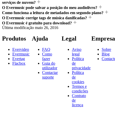
serviços de nuvem?
O Evermusic pode salvar a posição do meu audiolivro?
Como funciona a leitura de metadados em segundo plano?
O Evermusic corrige tags de música danificadas?
O Evermusic é gratuito para download?
Última modificação
maio 26, 2016
Produtos
Ajuda
Legal
Empresa
Evervideo
FAQ
Aviso
Sobre
Evermusic
Como
legal
Blog
Evertag
fazer
Política
Contact
Flacbox
Guia do
de
utilizador
privacidade
Contactar
Política
suporte
de
cookies
Termos e
condições
Contrato
de
licença