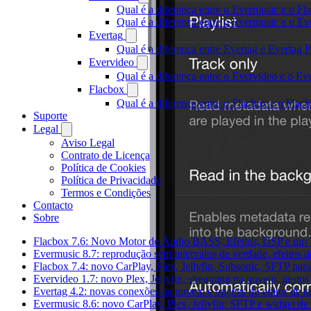
Qual é a diferença entre o Evermusic e o Fl
Qual é a diferença entre o Evermusic e o 
Evertag
Qual é a diferença entre Evertag e Evertag
Evervideo
Qual é a diferença entre o Evervideo e o E
Flacbox
Qual é a diferença entre o Flacbox e o Fla
Suporte
Legal
Aviso Legal
Contrato de Licença
Política de Cookies
Política de Privacidade
Termos e Condições
Contacto
Sobre
Flacbox 7.6: Novo Motor de Áudio BASS, Efeitos, DSP e um V
Evermusic 8.7: reprodução sem intervalos de verdade, efeitos 
Flacbox 7.4: novo CarPlay, Plex, Jellyfin, Subsonic, SFTP par
Evervideo 1.7: novo Plex, Jellyfin, streaming na nuvem, gesto
Evertag 4.2: novas conexões na nuvem e opções do editor de t
Evermusic 8.6: novo CarPlay, Plex, Jellyfin, SFTP e widget de 