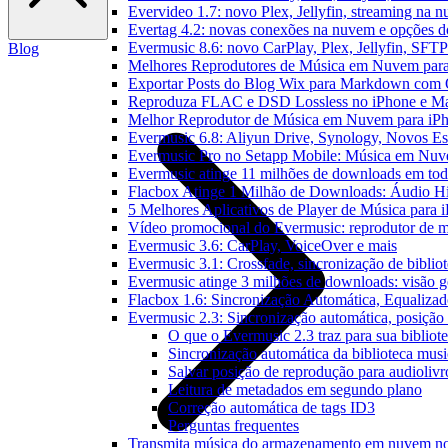
Evervideo 1.7: novo Plex, Jellyfin, streaming na 
Evertag 4.2: novas conexões na nuvem e opções do
Evermusic 8.6: novo CarPlay, Plex, Jellyfin, SFTP 
Blog
Melhores Reprodutores de Música em Nuvem par
Exportar Posts do Blog Wix para Markdown com
Reproduza FLAC e DSD Lossless no iPhone e M
Melhor Reprodutor de Música em Nuvem para iPh
Evermusic 6.8: Aliyun Drive, Synology, Novos Est
Evermusic Pro no Setapp Mobile: Música em Nuv
Evermusic atinge 11 milhões de downloads em to
Flacbox Atinge 1 Milhão de Downloads: Áudio H
5 Melhores Aplicativos de Player de Música para
Vídeo promocional do Evermusic: reprodutor de 
Evermusic 3.6: CarPlay, VoiceOver e mais
Evermusic 3.1: Crossfade, sincronização de biblio
Evermusic atinge 3 milhões de downloads: visão ge
Flacbox 1.6: Sincronização Automática, Equaliza
Evermusic 2.3: Sincronização automática, posição 
O que o Evermusic 2.3 traz para sua bibliot
Sincronização automática da biblioteca musi
Salvar posição de reprodução para audiolivr
Leitura de metadados em segundo plano
Correção automática de tags ID3
Perguntas frequentes
Transmita música do armazenamento em nuvem n