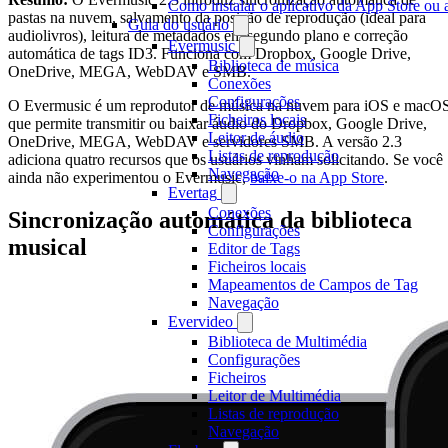
Como instalar o aplicativo da App Store ou
pastas na nuvem, salvamento da posição de reprodução (ideal para
Guia do usuário
audiolivros), leitura de metadados em segundo plano e correção
Evermusic
automática de tags ID3. Funciona com Dropbox, Google Drive,
Biblioteca de música
OneDrive, MEGA, WebDAV e SMB.
Conexões
Configurações
O Evermusic é um reprodutor de música na nuvem para iOS e macO
Ficheiros locais
que permite transmitir ou baixar áudio do Dropbox, Google Drive,
Leitor de áudio
OneDrive, MEGA, WebDAV e servidores SMB. A versão 2.3
Listas de reprodução
adiciona quatro recursos que os usuários vinham solicitando. Se você
Navegação
ainda não experimentou o Evermusic,
baixe-o na App Store
.
Evertag
Conexões
Sincronização automática da biblioteca
Configurações
musical
Editor de Tags
Ficheiros locais
Mapeamentos de Campos de Tag
Navegação
Evervideo
Biblioteca de Multimédia
Configurações
Ficheiros
Leitor de Multimédia
Listas de reprodução
Navegação