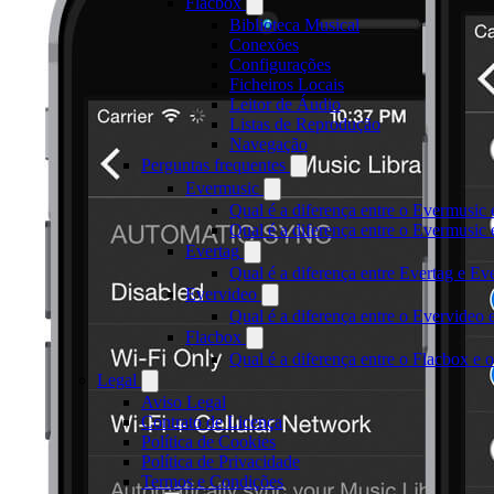
Flacbox
Biblioteca Musical
Conexões
Configurações
Ficheiros Locais
Leitor de Áudio
Listas de Reprodução
Navegação
Perguntas frequentes
Evermusic
Qual é a diferença entre o Evermusic 
Qual é a diferença entre o Evermusi
Evertag
Qual é a diferença entre Evertag e E
Evervideo
Qual é a diferença entre o Evervideo
Flacbox
Qual é a diferença entre o Flacbox e
Legal
Aviso Legal
Contrato de Licença
Política de Cookies
Política de Privacidade
Termos e Condições