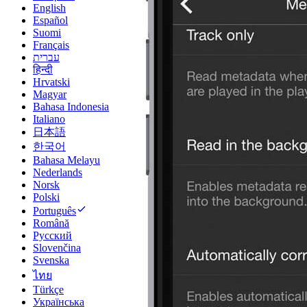
English
Español
Suomi
Français
עברית
हिन्दी
Hrvatski
Magyar
Bahasa Indonesia
Italiano
日本語
한국어
Bahasa Melayu
Nederlands
Norsk
Polski
Português
Română
Русский
Slovenčina
Svenska
ไทย
Türkçe
Українська