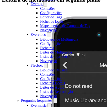
Evertag
Conexões
Configurações
Editor de Tags
Ficheiros locais
Mapeamentos de Campos de Tag
Navegação
Evervideo
Biblioteca de Multimédia
Configurações
Ficheiros
Leitor de Multimédia
Listas de reprodução
Navegação
Flacbox
Biblioteca Musical
Conexões
Configurações
Ficheiros Locais
Leitor de Áudio
Listas de Reprodução
Navegação
Perguntas frequentes
Evermusic