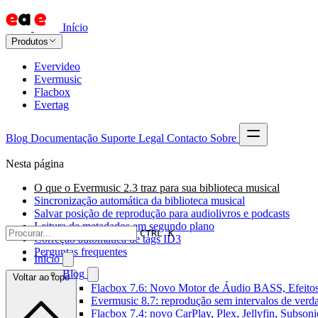
Início
Produtos
Evervideo
Evermusic
Flacbox
Evertag
Blog
Documentação
Suporte
Legal
Contacto
Sobre
Nesta página
O que o Evermusic 2.3 traz para sua biblioteca musical
Sincronização automática da biblioteca musical
Salvar posição de reprodução para audiolivros e podcasts
Leitura de metadados em segundo plano
CTRL K
Correção automática de tags ID3
Perguntas frequentes
Início
Blog
Voltar ao topo
Flacbox 7.6: Novo Motor de Áudio BASS, Efeitos
Evermusic 8.7: reprodução sem intervalos de verda
Flacbox 7.4: novo CarPlay, Plex, Jellyfin, Subson