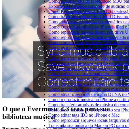
Como importar lista de reprodução M3U pa
Exporte seu histórico completo de audição 
Como Reproduzir Música FLAC (Lossless)
Como transmitir música do iCloud Drive n
Como adicionar e visualizar comentários na
Como Ouvir Audiolivros no iPhone, iPad e
Como reproduzir música de um pen drive 
Como reproduzir musica local armazenada 
Como conectar um pen drive USB ao iPhone 
Como usar o equalizador de áudio no seu i
Como enviar arquivos para o armazenament
Como transferir arquivos do Mac para iPhon
Como transferir arquivos sem fio de um co
Transferir arquivos do computador para o 
Como conectar o armazenamento interno do
Como baixar música do YouTube e ouvir mús
Como desconectar um aplicativo de terceiro
Como gravar vídeo enquanto toca música n
Como ativar o servidor de mídia DLNA no 
Como reproduzir música no iPhone a part
Como transferir arquivos de música do com
O que o Evermusic 2.3 traz para sua
Reproduza músicas do Dropbox no seu iPhon
Como editar tags ID3 no iPhone e Mac
biblioteca musical
Como reproduzir arquivos locais (arquivos 
Transmita sua música do Mac ou PC para 
Resumo:
O Evermusic 2.3 introduz sincronização automática de