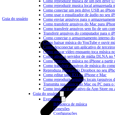
Como reproduzir música de um pen drive 
Como reproduzir musica local armazenada 
Como conectar um pen drive USB ao iPhone 
Como usar o equalizador de áudio no seu i
Guia do usuário
Como enviar arquivos para o armazenament
Como transferir arquivos do Mac para iPhon
Como transferir arquivos sem fio de um co
Transferir arquivos do computador para o 
Como conectar o armazenamento interno do
Como baixar música do YouTube e ouvir mús
Como desconectar um aplicativo de terceiro
Como gravar vídeo enquanto toca música n
Como ativar o servidor de mídia DLNA no 
Como reproduzir música no iPhone a part
Como transferir arquivos de música do com
Reproduza músicas do Dropbox no seu iPhon
Como editar tags ID3 no iPhone e Mac
Como reproduzir arquivos locais (arquivos 
Transmita sua música do Mac ou PC para 
Como instalar o aplicativo da App Store ou
Guia do usuário
Evermusic
Biblioteca de música
Conexões
Configurações