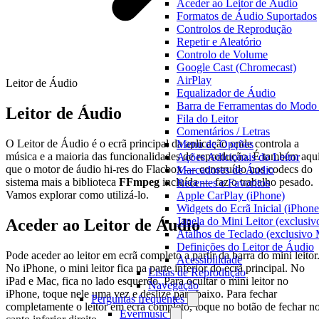
Aceder ao Leitor de Áudio
Formatos de Áudio Suportados
Controlos de Reprodução
Repetir e Aleatório
Controlo de Volume
Google Cast (Chromecast)
AirPlay
Leitor de Áudio
Equalizador de Áudio
Barra de Ferramentas do Modo 
Leitor de Áudio
Fila do Leitor
Comentários / Letras
O Leitor de Áudio é o ecrã principal da aplicação onde controla a
Menu de Opções
música e a maioria das funcionalidades de reprodução. É também aqu
Ações Adicionais do Leitor
que o motor de áudio hi-res do Flacbox — construído nos codecs do
Marcadores de Áudio
sistema mais a biblioteca
FFmpeg
incluída — faz o trabalho pesado.
Recentes e Favoritos
Vamos explorar como utilizá-lo.
Apple CarPlay (iPhone)
Widgets do Ecrã Inicial (iPhone
Janela do Mini Leitor (exclusi
Aceder ao Leitor de Áudio
Atalhos de Teclado (exclusivo
Definições do Leitor de Áudio
Pode aceder ao leitor em ecrã completo a partir da barra do mini leitor
Acessibilidade
No iPhone, o mini leitor fica na parte inferior do ecrã principal. No
Listas de Reprodução
iPad e Mac, fica no lado esquerdo. Para ocultar o mini leitor no
Navegação
iPhone, toque nele uma vez e deslize para baixo. Para fechar
Perguntas frequentes
completamente o leitor em ecrã completo, toque no botão de fechar n
Evermusic