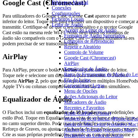
Google Cast (Chromecast)
Biblioteca Musical
Conexões
Configurações
Para utilizadores do Google Cast, o ícone
Cast
aparece na parte
Ficheiros Locais
inferior do leitor. Toque nele para escolher um dispositivo e começar 
Leitor de Áudio
transmitir. Certifique-se de que o seu dispositivo e o recetor Google
Aceder ao Leitor de Áudio
Cast estão na mesma rede Wi-Fi. Nota: nem todos os formatos de
Formatos de Áudio Suportados
áudio são compatíveis com o Google Cast — alguns formatos hi-res
Controlos de Reprodução
podem precisar de ser transcodificados.
Repetir e Aleatório
Controlo de Volume
AirPlay
Google Cast (Chromecast)
AirPlay
Equalizador de Áudio
Para AirPlay, procure o botão
AirPlay
na parte inferior do leitor.
Barra de Ferramentas do Modo do Lei
Toque nele e selecione um dispositivo para transmitir. O Flacbox
Fila do Leitor
suporta
AirPlay 2
, pelo que pode reproduzir em múltiplos HomePods
Comentários / Letras
Apple TVs ou colunas compatíveis com AirPlay 2 em simultâneo.
Menu de Opções
Ações Adicionais do Leitor
Equalizador de Áudio
Marcadores de Áudio
Recentes e Favoritos
O Flacbox inclui um
equalizador de 10 bandas
com predefinições
Apple CarPlay (iPhone)
estilo iPod. Toque em Equalizador na vista de volume e depois ligue-
Widgets do Ecrã Inicial (iPhone e iPa
no canto superior direito. Pode usar predefinições como Acústico e
Janela do Mini Leitor (exclusivo Mac
Reforço de Graves, ou ajustar cada banda de frequência com cursores
Atalhos de Teclado (exclusivo Mac)
Crie as suas próprias predefinições, guarde-as com qualquer nome e
Definições do Leitor de Áudio