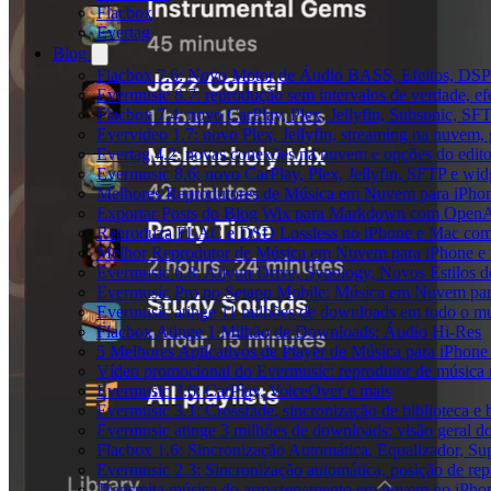
Flacbox
Evertag
Blog
Flacbox 7.6: Novo Motor de Áudio BASS, Efeitos, DSP 
Evermusic 8.7: reprodução sem intervalos de verdade, ef
Flacbox 7.4: novo CarPlay, Plex, Jellyfin, Subsonic, SF
Evervideo 1.7: novo Plex, Jellyfin, streaming na nuvem,
Evertag 4.2: novas conexões na nuvem e opções do edito
Evermusic 8.6: novo CarPlay, Plex, Jellyfin, SFTP e widg
Melhores Reprodutores de Música em Nuvem para iPho
Exportar Posts do Blog Wix para Markdown com Open
Reproduza FLAC e DSD Lossless no iPhone e Mac com
Melhor Reprodutor de Música em Nuvem para iPhone e 
Evermusic 6.8: Aliyun Drive, Synology, Novos Estilos d
Evermusic Pro no Setapp Mobile: Música em Nuvem pa
Evermusic atinge 11 milhões de downloads em todo o 
Flacbox Atinge 1 Milhão de Downloads: Áudio Hi-Res
5 Melhores Aplicativos de Player de Música para iPhon
Vídeo promocional do Evermusic: reprodutor de música
Evermusic 3.6: CarPlay, VoiceOver e mais
Evermusic 3.1: Crossfade, sincronização de biblioteca e
Evermusic atinge 3 milhões de downloads: visão geral do
Flacbox 1.6: Sincronização Automática, Equalizador, S
Evermusic 2.3: Sincronização automática, posição de rep
Transmita música do armazenamento em nuvem no iPho