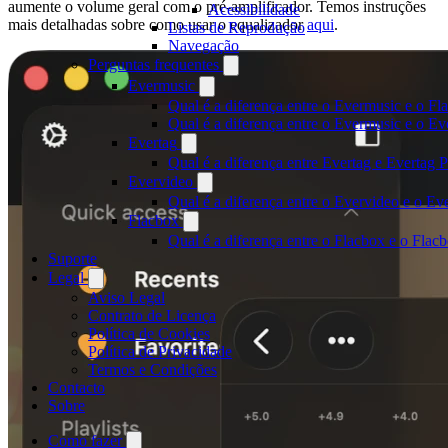
aumente o volume geral com o pré-amplificador. Temos instruções
Acessibilidade
mais detalhadas sobre como usar o equalizador
aqui
.
Listas de Reprodução
Navegação
Perguntas frequentes
Evermusic
Qual é a diferença entre o Evermusic e o Fl
Qual é a diferença entre o Evermusic e o 
Evertag
Qual é a diferença entre Evertag e Evertag
Evervideo
Qual é a diferença entre o Evervideo e o E
Flacbox
Qual é a diferença entre o Flacbox e o Fla
Suporte
Legal
Aviso Legal
Contrato de Licença
Política de Cookies
Política de Privacidade
Termos e Condições
Contacto
Sobre
Como fazer