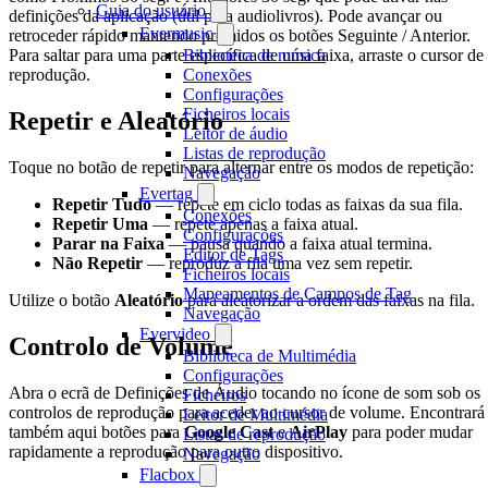
Guia do usuário
definições da aplicação (útil para audiolivros). Pode avançar ou
Evermusic
retroceder rápido mantendo premidos os botões Seguinte / Anterior.
Biblioteca de música
Para saltar para uma parte específica de uma faixa, arraste o cursor de
Conexões
reprodução.
Configurações
Ficheiros locais
Repetir e Aleatório
Leitor de áudio
Listas de reprodução
Toque no botão de repetir para alternar entre os modos de repetição:
Navegação
Evertag
Repetir Tudo
— repete em ciclo todas as faixas da sua fila.
Conexões
Repetir Uma
— repete apenas a faixa atual.
Configurações
Parar na Faixa
— pausa quando a faixa atual termina.
Editor de Tags
Não Repetir
— reproduz a fila uma vez sem repetir.
Ficheiros locais
Mapeamentos de Campos de Tag
Utilize o botão
Aleatório
para aleatorizar a ordem das faixas na fila.
Navegação
Evervideo
Controlo de Volume
Biblioteca de Multimédia
Configurações
Abra o ecrã de Definições de Áudio tocando no ícone de som sob os
Ficheiros
controlos de reprodução para aceder ao cursor de volume. Encontrará
Leitor de Multimédia
também aqui botões para
Google Cast
e
AirPlay
para poder mudar
Listas de reprodução
rapidamente a reprodução para outro dispositivo.
Navegação
Flacbox