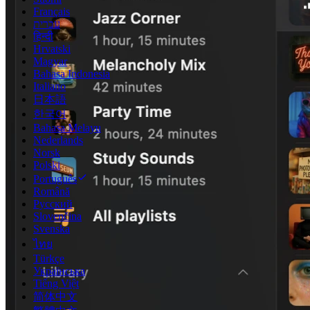
Français
עברית
हिन्दी
Hrvatski
Magyar
Bahasa Indonesia
Italiano
日本語
한국어
Bahasa Melayu
Nederlands
Norsk
Polski
Português
Română
Русский
Slovenčina
Svenska
ไทย
Türkçe
Українська
Tiếng Việt
简体中文