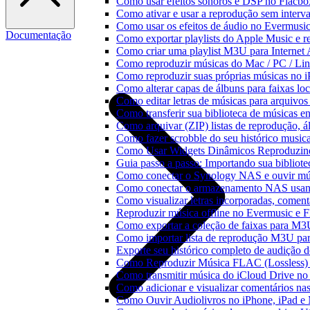
Como usar efeitos sonoros e DSP no Flacbo
Como ativar e usar a reprodução sem interv
Como usar os efeitos de áudio no Evermusic:
Documentação
Como exportar playlists do Apple Music e 
Como criar uma playlist M3U para Internet
Como reproduzir músicas do Mac / PC / L
Como reproduzir suas próprias músicas no 
Como alterar capas de álbuns para faixas loc
Como editar letras de músicas para arquiv
Como transferir sua biblioteca de músicas en
Como arquivar (ZIP) listas de reprodução, ál
Como fazer scrobble do seu histórico music
Como Usar Widgets Dinâmicos Reproduzind
Guia passo a passo: Importando sua bibliot
Como conectar o Synology NAS e ouvir mú
Como conectar o armazenamento NAS usan
Como visualizar letras incorporadas, comen
Reproduzir música offline no Evermusic e Fl
Como exportar a coleção de faixas para M
Como importar lista de reprodução M3U pa
Exporte seu histórico completo de audição 
Como Reproduzir Música FLAC (Lossless)
Como transmitir música do iCloud Drive n
Como adicionar e visualizar comentários na
Como Ouvir Audiolivros no iPhone, iPad e