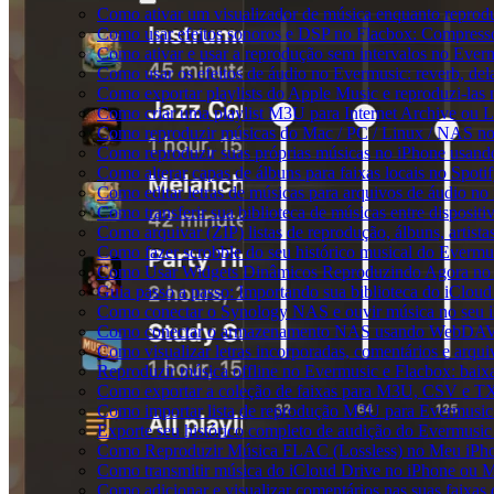
Como ativar um visualizador de música enquanto reprod
Como usar efeitos sonoros e DSP no Flacbox: Compresso
Como ativar e usar a reprodução sem intervalos no Ever
Como usar os efeitos de áudio no Evermusic: reverb, del
Como exportar playlists do Apple Music e reproduzi-la
Como criar uma playlist M3U para Internet Archive ou 
Como reproduzir músicas do Mac / PC / Linux / NAS n
Como reproduzir suas próprias músicas no iPhone usand
Como alterar capas de álbuns para faixas locais no Spotif
Como editar letras de músicas para arquivos de áudio 
Como transferir sua biblioteca de músicas entre disposit
Como arquivar (ZIP) listas de reprodução, álbuns, artista
Como fazer scrobble do seu histórico musical do Evermu
Como Usar Widgets Dinâmicos Reproduzindo Agora no 
Guia passo a passo: Importando sua biblioteca do iClou
Como conectar o Synology NAS e ouvir música no seu 
Como conectar o armazenamento NAS usando WebDAV e
Como visualizar letras incorporadas, comentários e arq
Reproduzir música offline no Evermusic e Flacbox: baixa
Como exportar a coleção de faixas para M3U, CSV e T
Como importar lista de reprodução M3U para Evermusic
Exporte seu histórico completo de audição do Evermusic
Como Reproduzir Música FLAC (Lossless) no Meu iPh
Como transmitir música do iCloud Drive no iPhone ou 
Como adicionar e visualizar comentários nas suas faixa