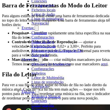
Conexões
Barra de Ferramentas do Modo do Leitor
Configurações
Ficheiros locais
Leitor de áudio
Para alguns estilos de leitor, existe uma barra de ferramentas dedicada
Listas de reprodução
no topo do leitor em ecrã completo. Esta barra de ferramentas aloja trê
Navegação
botões úteis:
Evertag
Conexões
Pesquisar
— localizar rapidamente uma faixa específica na sua
Configurações
fila do leitor.
Editor de Tags
Controlo de Velocidade de Reprodução
— ajustar a
Ficheiros locais
velocidade de reprodução de 0,02× a 3,00×. Perfeito para
Mapeamentos de Campos de Tag
audiolivros, podcasts e palestras. Toque em Normal para revert
Navegação
para a velocidade predefinida.
Evervideo
Marcadores de Áudio
— criar múltiplos marcadores por faixa
Temos instruções completas sobre como usar marcadores
aqui
.
Biblioteca de Multimédia
Configurações
Ficheiros
Fila do Leitor
Leitor de Multimédia
Listas de reprodução
Para ver a sua fila do leitor, toque no botão de fila no lado direito da
Navegação
música atual. Cada música na fila tem mais ações — toque nos três
Flacbox
pontos para as ver. Para reordenar uma música na fila, use o indicador
Biblioteca Musical
de reordenar perto do título e arraste-o para uma nova posição.
Conexões
Configurações
Ficheiros Locais