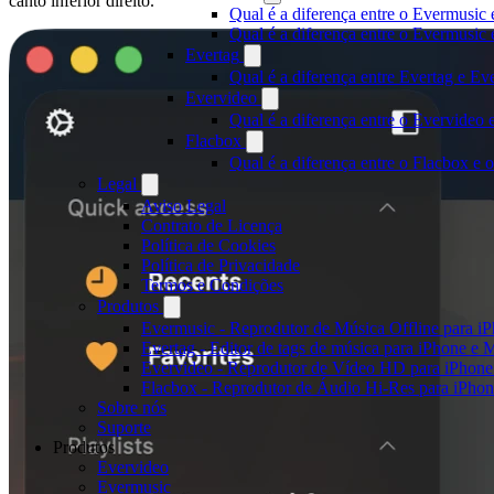
canto inferior direito.
Qual é a diferença entre o Evermusic 
Qual é a diferença entre o Evermusi
Evertag
Qual é a diferença entre Evertag e E
Evervideo
Qual é a diferença entre o Evervideo
Flacbox
Qual é a diferença entre o Flacbox e
Legal
Aviso Legal
Contrato de Licença
Política de Cookies
Política de Privacidade
Termos e Condições
Produtos
Evermusic - Reprodutor de Música Offline para i
Evertag - Editor de tags de música para iPhone e 
Evervideo - Reprodutor de Vídeo HD para iPhon
Flacbox - Reprodutor de Áudio Hi-Res para iPho
Sobre nós
Suporte
Produtos
Evervideo
Evermusic