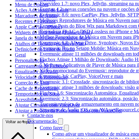
Evervideo 1.7: novo Plex, Jellyfin, streaming na 
Menu de Opções
Evertag 4.2: novas conexões na nuvem e opções do
Ações Adicionais do Leitor
Evermusic 8.6: novo CarPlay, Plex, Jellyfin, SFTP 
Marcadores de Áudio
Melhores Reprodutores de Música em Nuvem par
Recentes e Favoritos
Exportar Posts do Blog Wix para Markdown com
Apple CarPlay (iPhone)
Reproduza FLAC e DSD Lossless no iPhone e M
Widgets do Ecrã Inicial (iPhone e iPad)
Melhor Reprodutor de Música em Nuvem para iPh
Janela do Mini Leitor (exclusivo Mac)
Evermusic 6.8: Aliyun Drive, Synology, Novos Est
Atalhos de Teclado (exclusivo Mac)
Evermusic Pro no Setapp Mobile: Música em Nuv
Definições do Leitor de Áudio
Evermusic atinge 11 milhões de downloads em to
Geral
Flacbox Atinge 1 Milhão de Downloads: Áudio H
Personalização
5 Melhores Aplicativos de Player de Música para
Carregamento de Ficheiros
Vídeo promocional do Evermusic: reprodutor de 
Equalizador de Áudio
Evermusic 3.6: CarPlay, VoiceOver e mais
Velocidade de Reprodução
Evermusic 3.1: Crossfade, sincronização de biblio
Correção de Tom
Evermusic atinge 3 milhões de downloads: visão ge
Cache de Reprodução
Flacbox 1.6: Sincronização Automática, Equaliza
Temporizador de Sono
Evermusic 2.3: Sincronização automática, posição 
Acessibilidade
Transmita música do armazenamento em nuvem n
Ajustar Cursores com VoiceOver
Streaming de Áudio iOS com AVAssetResourceLo
Ajustar a Posição da Faixa numa Lista com VoiceOver
Contacte-nos
Documentação
Voltar ao topo
Como fazer
Como ativar um visualizador de música enq