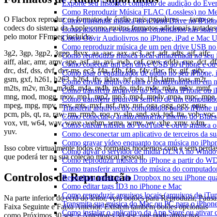
Exporte seu histórico completo de audição do Eve
Como Reproduzir Música FLAC (Lossless) no Me
O Flacbox reproduz os formatos de áudio mais populares — tanto os
Como transmitir música do iCloud Drive no iPho
codecs do sistema da Apple como muitos formatos adicionais tratados
Como adicionar e visualizar comentários nas suas
pelo motor FFmpeg incluído:
Como Ouvir Audiolivros no iPhone, iPad e Mac 
Como reproduzir música de um pen drive USB no
3g2, 3gp, 3gp2, 3gpp, 8svx, aa, aac, aax, ac3, act, adt, adts, aif, aifc,
Como reproduzir musica local armazenada no seu
aiff, alac, amr, amv, ape, asf, au, avi, awb, caf, cavs, cdda, cue, dct, df
Como conectar um pen drive USB ao iPhone e ouvi
drc, dsf, dss, dvf, dvr-ms, ec3, f4a, f4b, f4p, f4v, flac, flv, gif, gifv,
Como usar o equalizador de áudio no seu iPhone,
gsm, gxf, h261, h263, h264, ifv, iklax, ivf, ivs, l16, latm, loas, m2t,
Como enviar arquivos para o armazenamento em n
m2ts, m2v, m3u, m3u8, m4a, m4b, m4p, m4r, m4v, mka, mkv, mmf,
Como transferir arquivos do Mac para iPhone ou i
mng, mod, mogg, mov, mp1, mp2, mp3, mp4, mp4v, mpa, mpc, mpe,
Como transferir arquivos sem fio de um computad
mpeg, mpg, mpv, msv, mts, mxf, nsf, nsv, nut, oga, ogg, ogv, opus,
Transferir arquivos do computador para o iPhone
pcm, pls, qt, ra, raw, rm, rmvb, roq, rv, sln, snd, svi, tod, tta, vob, voc,
Como conectar o armazenamento interno do Blues
vox, vtt, w64, wav, wave, webm, wma, wmv, wv, xhe, xmv, y4m,
Como baixar música do YouTube e ouvir música of
yuv.
Como desconectar um aplicativo de terceiros da s
Como gravar vídeo enquanto toca música no iPho
Isso cobre virtualmente todos os formatos modernos com e sem perda
Como ativar o servidor de mídia DLNA no Window
que poderá ter na sua coleção musical pessoal.
Como reproduzir música no iPhone a partir do
Como transferir arquivos de música do computado
Controlos de Reprodução
Reproduza músicas do Dropbox no seu iPhone quan
Como editar tags ID3 no iPhone e Mac
Como reproduzir arquivos locais (arquivos do iTu
Na parte inferior do ecrã do leitor, verá botões para Reproduzir, Pausa
Transmita sua música do Mac ou PC para o iPho
Faixa Seguinte e Faixa Anterior. Existem também botões opcionais
Como instalar o aplicativo da App Store ou ativa
como Próximos 30 seg. e Anteriores 30 seg. que pode ativar nas