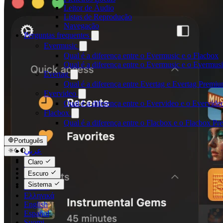
Leitor de Áudio
Listas de Reprodução
Navegação
Perguntas frequentes
Evermusic
Qual é a diferença entre o Evermusic e o Flacbox
Qual é a diferença entre o Evermusic e o Evermu
Evertag
Qual é a diferença entre Evertag e Evertag Premi
Evervideo
Qual é a diferença entre o Evervideo e o Evervid
Flacbox
Qual é a diferença entre o Flacbox e o Flacbox P
Português
عربي
Català
Claro
Čeština
Escuro
Dansk
Sistema
Deutsch
Ελληνικά
English
Español
Suomi