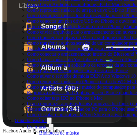
Como Ouvir Audiolivros no iPhone, iPad e Mac Usando
Como reproduzir música de um pen drive USB no iPhon
Como reproduzir musica local armazenada no seu iPhon
Como conectar um pen drive USB ao iPhone e ouvir músi
Como usar o equalizador de áudio no seu iPhone, iPad
Como enviar arquivos para o armazenamento em nuvem e
Como transferir arquivos do Mac para iPhone ou iPad us
Como transferir arquivos sem fio de um computador pa
Transferir arquivos do computador para o iPhone usand
Como conectar o armazenamento interno do Bluesound V
Como baixar música do YouTube e ouvir música offline 
Como desconectar um aplicativo de terceiros da sua con
Como gravar vídeo enquanto toca música no iPhone
Como ativar o servidor de mídia DLNA no Windows 10 e
Como reproduzir música no iPhone a partir do WD My
Como transferir arquivos de música do computador para
Reproduza músicas do Dropbox no seu iPhone quando est
Como editar tags ID3 no iPhone e Mac
Como reproduzir arquivos locais (arquivos do iTunes) n
Transmita sua música do Mac ou PC para o iPhone usa
Como instalar o aplicativo da App Store ou ativar comp
Guia do usuário
Evermusic
Flacbox Audio Player Equalizer
Biblioteca de música