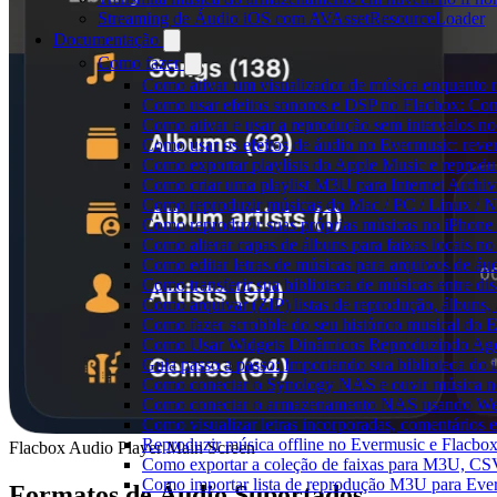
Streaming de Áudio iOS com AVAssetResourceLoader
Documentação
Como fazer
Como ativar um visualizador de música enquanto 
Como usar efeitos sonoros e DSP no Flacbox: Com
Como ativar e usar a reprodução sem intervalos n
Como usar os efeitos de áudio no Evermusic: rever
Como exportar playlists do Apple Music e reprod
Como criar uma playlist M3U para Internet Archi
Como reproduzir músicas do Mac / PC / Linux /
Como reproduzir suas próprias músicas no iPhone
Como alterar capas de álbuns para faixas locais no 
Como editar letras de músicas para arquivos de 
Como transferir sua biblioteca de músicas entre di
Como arquivar (ZIP) listas de reprodução, álbuns, a
Como fazer scrobble do seu histórico musical do 
Como Usar Widgets Dinâmicos Reproduzindo Agor
Guia passo a passo: Importando sua biblioteca do
Como conectar o Synology NAS e ouvir música n
Como conectar o armazenamento NAS usando We
Como visualizar letras incorporadas, comentários
Reproduzir música offline no Evermusic e Flacbox:
Flacbox Audio Player Main Screen
Como exportar a coleção de faixas para M3U, C
Como importar lista de reprodução M3U para Eve
Formatos de Áudio Suportados