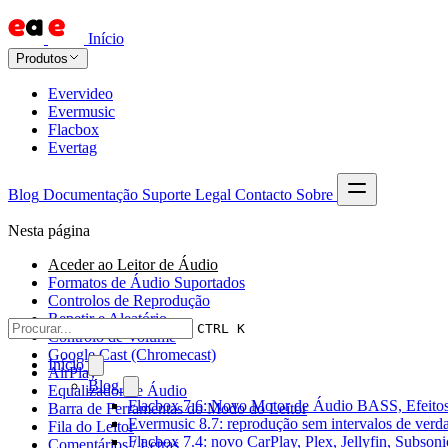
Início
Produtos
Evervideo
Evermusic
Flacbox
Evertag
Blog
Documentação
Suporte
Legal
Contacto
Sobre
Nesta página
Aceder ao Leitor de Áudio
Formatos de Áudio Suportados
Controlos de Reprodução
Repetir e Aleatório
CTRL K
Controlo de Volume
Google Cast (Chromecast)
Início
AirPlay
Blog
Equalizador de Áudio
Flacbox 7.6: Novo Motor de Áudio BASS, Efeitos
Barra de Ferramentas do Modo do Leitor
Evermusic 8.7: reprodução sem intervalos de verda
Fila do Leitor
Flacbox 7.4: novo CarPlay, Plex, Jellyfin, Subson
Comentários / Letras