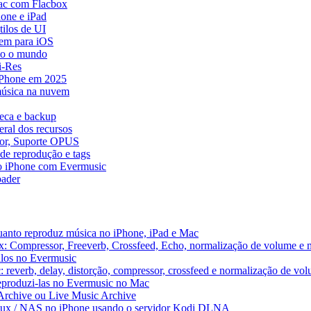
ac com Flacbox
one e iPad
ilos de UI
em para iOS
do o mundo
i-Res
 iPhone em 2025
música na nuvem
teca e backup
ral dos recursos
dor, Suporte OPUS
de reprodução e tags
o iPhone com Evermusic
ader
uanto reproduz música no iPhone, iPad e Mac
x: Compressor, Freeverb, Crossfeed, Echo, normalização de volume e 
alos no Evermusic
 reverb, delay, distorção, compressor, crossfeed e normalização de vo
reproduzi-las no Evermusic no Mac
 Archive ou Live Music Archive
inux / NAS no iPhone usando o servidor Kodi DLNA