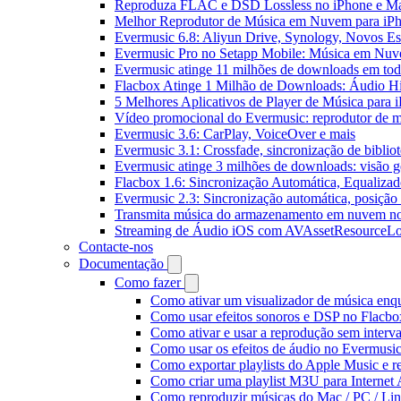
Reproduza FLAC e DSD Lossless no iPhone e M
Melhor Reprodutor de Música em Nuvem para iPh
Evermusic 6.8: Aliyun Drive, Synology, Novos Est
Evermusic Pro no Setapp Mobile: Música em Nuv
Evermusic atinge 11 milhões de downloads em to
Flacbox Atinge 1 Milhão de Downloads: Áudio H
5 Melhores Aplicativos de Player de Música para
Vídeo promocional do Evermusic: reprodutor de 
Evermusic 3.6: CarPlay, VoiceOver e mais
Evermusic 3.1: Crossfade, sincronização de biblio
Evermusic atinge 3 milhões de downloads: visão ge
Flacbox 1.6: Sincronização Automática, Equaliza
Evermusic 2.3: Sincronização automática, posição 
Transmita música do armazenamento em nuvem n
Streaming de Áudio iOS com AVAssetResourceLo
Contacte-nos
Documentação
Como fazer
Como ativar um visualizador de música enq
Como usar efeitos sonoros e DSP no Flacbo
Como ativar e usar a reprodução sem interv
Como usar os efeitos de áudio no Evermusic:
Como exportar playlists do Apple Music e 
Como criar uma playlist M3U para Internet
Como reproduzir músicas do Mac / PC / L