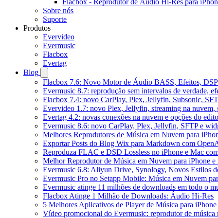
Flacbox - Reprodutor de Áudio Hi-Res para iPho
Sobre nós
Suporte
Produtos
Evervideo
Evermusic
Flacbox
Evertag
Blog
Flacbox 7.6: Novo Motor de Áudio BASS, Efeitos, DSP 
Evermusic 8.7: reprodução sem intervalos de verdade, ef
Flacbox 7.4: novo CarPlay, Plex, Jellyfin, Subsonic, SF
Evervideo 1.7: novo Plex, Jellyfin, streaming na nuvem,
Evertag 4.2: novas conexões na nuvem e opções do edito
Evermusic 8.6: novo CarPlay, Plex, Jellyfin, SFTP e widg
Melhores Reprodutores de Música em Nuvem para iPho
Exportar Posts do Blog Wix para Markdown com Open
Reproduza FLAC e DSD Lossless no iPhone e Mac com
Melhor Reprodutor de Música em Nuvem para iPhone e 
Evermusic 6.8: Aliyun Drive, Synology, Novos Estilos d
Evermusic Pro no Setapp Mobile: Música em Nuvem pa
Evermusic atinge 11 milhões de downloads em todo o 
Flacbox Atinge 1 Milhão de Downloads: Áudio Hi-Res
5 Melhores Aplicativos de Player de Música para iPhon
Vídeo promocional do Evermusic: reprodutor de música