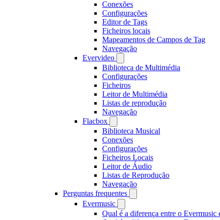
Conexões
Configurações
Editor de Tags
Ficheiros locais
Mapeamentos de Campos de Tag
Navegação
Evervideo
Biblioteca de Multimédia
Configurações
Ficheiros
Leitor de Multimédia
Listas de reprodução
Navegação
Flacbox
Biblioteca Musical
Conexões
Configurações
Ficheiros Locais
Leitor de Áudio
Listas de Reprodução
Navegação
Perguntas frequentes
Evermusic
Qual é a diferença entre o Evermusic 