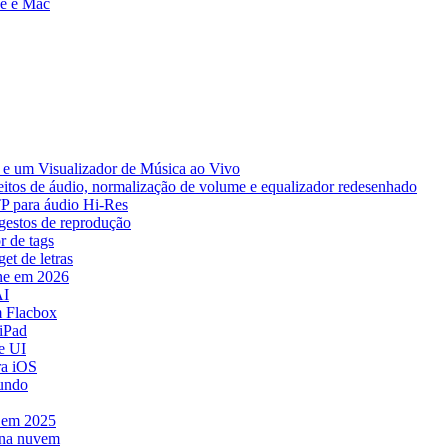
ne e Mac
e um Visualizador de Música ao Vivo
eitos de áudio, normalização de volume e equalizador redesenhado
TP para áudio Hi-Res
 gestos de reprodução
r de tags
et de letras
ne em 2026
AI
 Flacbox
iPad
e UI
ra iOS
mundo
e em 2025
 na nuvem