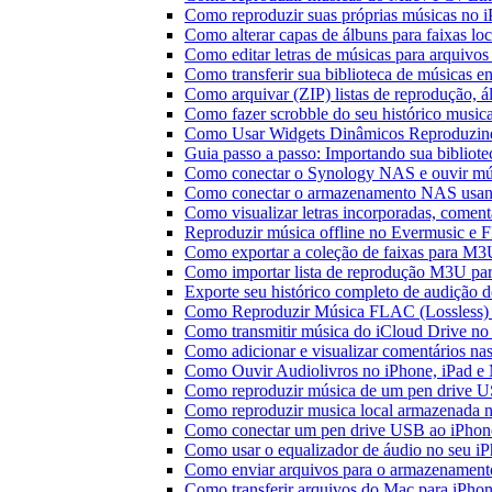
Como reproduzir suas próprias músicas no 
Como alterar capas de álbuns para faixas loc
Como editar letras de músicas para arquiv
Como transferir sua biblioteca de músicas en
Como arquivar (ZIP) listas de reprodução, ál
Como fazer scrobble do seu histórico music
Como Usar Widgets Dinâmicos Reproduzind
Guia passo a passo: Importando sua bibliot
Como conectar o Synology NAS e ouvir mú
Como conectar o armazenamento NAS usan
Como visualizar letras incorporadas, comen
Reproduzir música offline no Evermusic e Fl
Como exportar a coleção de faixas para M
Como importar lista de reprodução M3U pa
Exporte seu histórico completo de audição 
Como Reproduzir Música FLAC (Lossless)
Como transmitir música do iCloud Drive n
Como adicionar e visualizar comentários na
Como Ouvir Audiolivros no iPhone, iPad e
Como reproduzir música de um pen drive 
Como reproduzir musica local armazenada 
Como conectar um pen drive USB ao iPhone 
Como usar o equalizador de áudio no seu i
Como enviar arquivos para o armazenament
Como transferir arquivos do Mac para iPhon