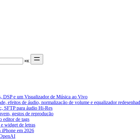
⌘
K
, DSP e um Visualizador de Música ao Vivo
de, efeitos de áudio, normalização de volume e equalizador redesenha
ic, SFTP para áudio Hi-Res
nuvem, gestos de reprodução
 editor de tags
e widget de letras
a iPhone em 2026
 OpenAI