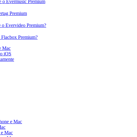
c e o Evermusic Premium
vertag Premium
 e o Evervideo Premium?
 o Flacbox Premium?
 e Mac
vo iOS
tamente
Phone e Mac
Mac
e e Mac