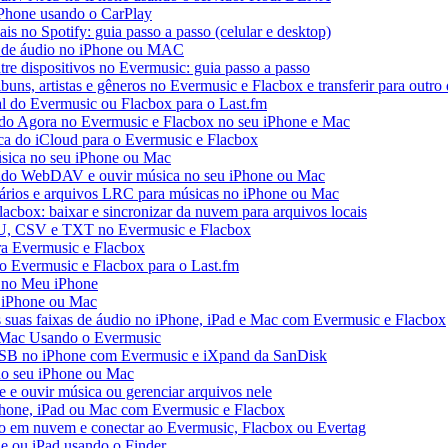
iPhone usando o CarPlay
ais no Spotify: guia passo a passo (celular e desktop)
os de áudio no iPhone ou MAC
tre dispositivos no Evermusic: guia passo a passo
buns, artistas e gêneros no Evermusic e Flacbox e transferir para outro 
al do Evermusic ou Flacbox para o Last.fm
o Agora no Evermusic e Flacbox no seu iPhone e Mac
eca do iCloud para o Evermusic e Flacbox
sica no seu iPhone ou Mac
do WebDAV e ouvir música no seu iPhone ou Mac
tários e arquivos LRC para músicas no iPhone ou Mac
acbox: baixar e sincronizar da nuvem para arquivos locais
3U, CSV e TXT no Evermusic e Flacbox
ra Evermusic e Flacbox
do Evermusic e Flacbox para o Last.fm
 no Meu iPhone
o iPhone ou Mac
s suas faixas de áudio no iPhone, iPad e Mac com Evermusic e Flacbox
 Mac Usando o Evermusic
USB no iPhone com Evermusic e iXpand da SanDisk
no seu iPhone ou Mac
e ouvir música ou gerenciar arquivos nele
Phone, iPad ou Mac com Evermusic e Flacbox
o em nuvem e conectar ao Evermusic, Flacbox ou Evertag
e ou iPad usando o Finder