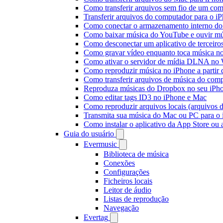
Como transferir arquivos sem fio de um co
Transferir arquivos do computador para o 
Como conectar o armazenamento interno do
Como baixar música do YouTube e ouvir mús
Como desconectar um aplicativo de terceiro
Como gravar vídeo enquanto toca música n
Como ativar o servidor de mídia DLNA no 
Como reproduzir música no iPhone a part
Como transferir arquivos de música do com
Reproduza músicas do Dropbox no seu iPhon
Como editar tags ID3 no iPhone e Mac
Como reproduzir arquivos locais (arquivos 
Transmita sua música do Mac ou PC para 
Como instalar o aplicativo da App Store ou
Guia do usuário
Evermusic
Biblioteca de música
Conexões
Configurações
Ficheiros locais
Leitor de áudio
Listas de reprodução
Navegação
Evertag