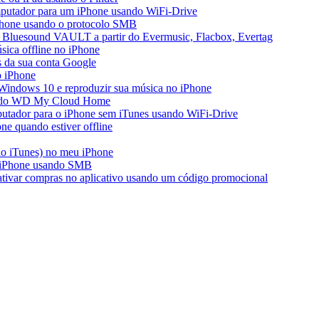
mputador para um iPhone usando WiFi-Drive
iPhone usando o protocolo SMB
 Bluesound VAULT a partir do Evermusic, Flacbox, Evertag
ica offline no iPhone
s da sua conta Google
o iPhone
Windows 10 e reproduzir sua música no iPhone
ir do WD My Cloud Home
putador para o iPhone sem iTunes usando WiFi-Drive
e quando estiver offline
do iTunes) no meu iPhone
o iPhone usando SMB
 ativar compras no aplicativo usando um código promocional