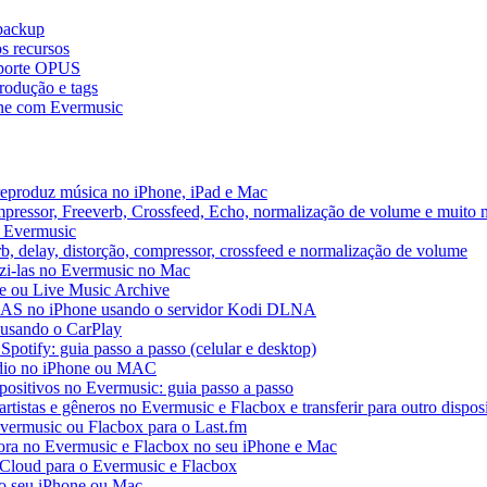
 backup
s recursos
uporte OPUS
rodução e tags
ne com Evermusic
reproduz música no iPhone, iPad e Mac
pressor, Freeverb, Crossfeed, Echo, normalização de volume e muito 
o Evermusic
b, delay, distorção, compressor, crossfeed e normalização de volume
uzi-las no Evermusic no Mac
ve ou Live Music Archive
 NAS no iPhone usando o servidor Kodi DLNA
 usando o CarPlay
Spotify: guia passo a passo (celular e desktop)
áudio no iPhone ou MAC
spositivos no Evermusic: guia passo a passo
rtistas e gêneros no Evermusic e Flacbox e transferir para outro dispos
Evermusic ou Flacbox para o Last.fm
a no Evermusic e Flacbox no seu iPhone e Mac
 iCloud para o Evermusic e Flacbox
o seu iPhone ou Mac