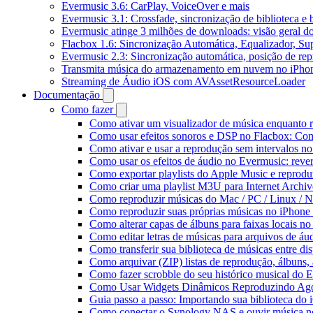
Evermusic 3.6: CarPlay, VoiceOver e mais
Evermusic 3.1: Crossfade, sincronização de biblioteca e
Evermusic atinge 3 milhões de downloads: visão geral do
Flacbox 1.6: Sincronização Automática, Equalizador, S
Evermusic 2.3: Sincronização automática, posição de rep
Transmita música do armazenamento em nuvem no iPho
Streaming de Áudio iOS com AVAssetResourceLoader
Documentação
Como fazer
Como ativar um visualizador de música enquanto 
Como usar efeitos sonoros e DSP no Flacbox: Com
Como ativar e usar a reprodução sem intervalos n
Como usar os efeitos de áudio no Evermusic: rever
Como exportar playlists do Apple Music e reprod
Como criar uma playlist M3U para Internet Archi
Como reproduzir músicas do Mac / PC / Linux /
Como reproduzir suas próprias músicas no iPhone
Como alterar capas de álbuns para faixas locais no 
Como editar letras de músicas para arquivos de 
Como transferir sua biblioteca de músicas entre di
Como arquivar (ZIP) listas de reprodução, álbuns, a
Como fazer scrobble do seu histórico musical do 
Como Usar Widgets Dinâmicos Reproduzindo Agor
Guia passo a passo: Importando sua biblioteca do
Como conectar o Synology NAS e ouvir música n