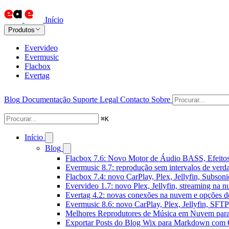
Início
Produtos
Evervideo
Evermusic
Flacbox
Evertag
Blog
Documentação
Suporte
Legal
Contacto
Sobre
⌘
K
Início
Blog
Flacbox 7.6: Novo Motor de Áudio BASS, Efeitos
Evermusic 8.7: reprodução sem intervalos de verda
Flacbox 7.4: novo CarPlay, Plex, Jellyfin, Subson
Evervideo 1.7: novo Plex, Jellyfin, streaming na 
Evertag 4.2: novas conexões na nuvem e opções do
Evermusic 8.6: novo CarPlay, Plex, Jellyfin, SFTP 
Melhores Reprodutores de Música em Nuvem par
Exportar Posts do Blog Wix para Markdown com