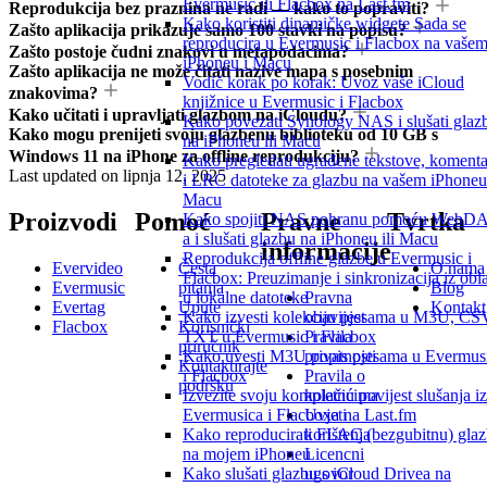
Evermusic ili Flacbox na Last.fm
Reprodukcija bez praznina ne radi — kako to popraviti?
Kako koristiti dinamičke widgete Sada se
Zašto aplikacija prikazuje samo 100 stavki na popisu?
reproducira u Evermusic i Flacbox na vaše
Zašto postoje čudni znakovi u metapodacima?
iPhoneu i Macu
Zašto aplikacija ne može čitati nazive mapa s posebnim
Vodič korak po korak: Uvoz vaše iCloud
znakovima?
knjižnice u Evermusic i Flacbox
Kako učitati i upravljati glazbom na iCloudu?
Kako povezati Synology NAS i slušati glaz
Kako mogu prenijeti svoju glazbenu biblioteku od 10 GB s
na iPhoneu ili Macu
Windows 11 na iPhone za offline reprodukciju?
Kako pregledati ugrađene tekstove, komenta
Last updated on
lipnja 12, 2025
i LRC datoteke za glazbu na vašem iPhoneu 
Macu
Proizvodi
Pomoć
Pravne
Tvrtka
Kako spojiti NAS pohranu pomoću WebD
a i slušati glazbu na iPhoneu ili Macu
informacije
Reprodukcija offline glazbe u Evermusic i
Evervideo
Česta
O nama
Flacbox: Preuzimanje i sinkronizacija iz obl
Evermusic
pitanja
Blog
Pravna
u lokalne datoteke
Evertag
Upute
Kontakt
obavijest
Kako izvesti kolekciju pjesama u M3U, CS
Flacbox
Korisnički
Pravila
TXT u Evermusic i Flacbox
priručnik
privatnosti
Kako uvesti M3U popis pjesama u Evermus
Kontaktirajte
Pravila o
i Flacbox
podršku
kolačićima
Izvezite svoju kompletnu povijest slušanja iz
Uvjeti
Evermusica i Flacboxa na Last.fm
korištenja
Kako reproducirati FLAC (bezgubitnu) gla
Licencni
na mojem iPhoneu
ugovor
Kako slušati glazbu s iCloud Drivea na