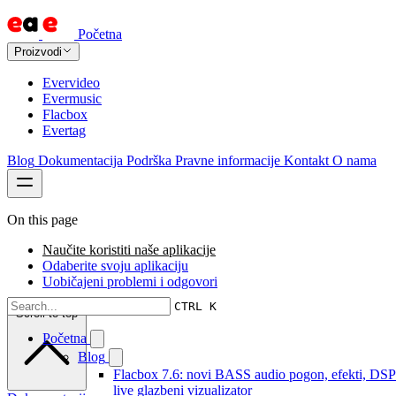
Početna
Proizvodi
Evervideo
Evermusic
Flacbox
Evertag
Blog
Dokumentacija
Podrška
Pravne informacije
Kontakt
O nama
On this page
Naučite koristiti naše aplikacije
Odaberite svoju aplikaciju
Uobičajeni problemi i odgovori
CTRL K
Scroll to top
Početna
Blog
Flacbox 7.6: novi BASS audio pogon, efekti, DSP
live glazbeni vizualizator