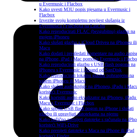
u Evermusic i Flacbox
Kako uvesti M3U popis pjesama u Evermusic i
Flacbox
Izvezite svoju kompletnu povijest slušanja iz
Evermusica i Flacboxa na Last.fm
Kako reproducirati FLAC (bezgubitnu) glazbu na
mojem iPhoneu
Kako slušati glazbu s iCloud Drivea na iPhoneu ili
Macu
Kako dodati i pregledati komentare na audio zapis
na iPhone, iPad i Mac pomoću Evermusic i Flacb
Kako reproducirati glazbu s USB flash pogona na
iPhoneu s Evermusic i iXpand od SanDisk
Kako reproducirati lokalnu glazbu pohranjenu na
vašem iPhoneu ili Macu
Kako slušati audioknjige na iPhoneu, iPadu i Mac
koristeći Evermusic
Kako koristiti audio ekvalizator na iPhoneu, iPadu 
Macu s Evermusic i Flacbox
Kako spojiti USB flash pogon na iPhone i slušati
glazbu ili upravljati datotekama na njemu
Kako bežično prenijeti datoteke s računala na iPh
koristeći WiFi-Drive
Kako prenijeti datoteke s Maca na iPhone ili iPad
koristeći Finder