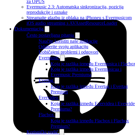
za OPUS
Evermusic 2.3: Automatska sinkronizacija, pozicija
reprodukcije i oznake
Streamajte glazbu iz oblaka na iPhoneu s Evermusicom
iOS audio streaming s AVAssetResourceLoader
Dokumentacija
Često postavljana pitanja
Naučite koristiti naše aplikacije
Odaberite svoju aplikaciju
Uobičajeni problemi i odgovori
Evermusic
Koja je razlika između Evermusica i Flacbo
Koja je razlika između Evermusicaa i
Evermusic Premiuma
Evertag
Koja je razlika između Evertag i Evertag
Premium
Evervideo
Koja je razlika između Evervidea i Evervid
Premiuma?
Flacbox
Koja je razlika između Flacbox i Flacbox
Premium?
Korisnički vodič