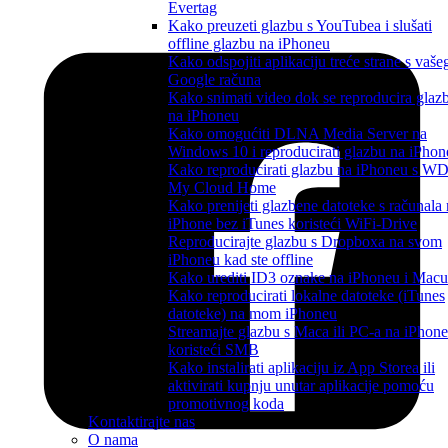
Evertag
Kako preuzeti glazbu s YouTubea i slušati
offline glazbu na iPhoneu
Kako odspojiti aplikaciju treće strane s vaše
Google računa
Kako snimati video dok se reproducira glaz
na iPhoneu
Kako omogućiti DLNA Media Server na
Windows 10 i reproducirati glazbu na iPhon
Kako reproducirati glazbu na iPhoneu s W
My Cloud Home
Kako prenijeti glazbene datoteke s računala
iPhone bez iTunes koristeći WiFi-Drive
Reproducirajte glazbu s Dropboxa na svom
iPhoneu kad ste offline
Kako urediti ID3 oznake na iPhoneu i Macu
Kako reproducirati lokalne datoteke (iTunes
datoteke) na mom iPhoneu
Streamajte glazbu s Maca ili PC-a na iPhone
koristeći SMB
Kako instalirati aplikaciju iz App Storea ili
aktivirati kupnju unutar aplikacije pomoću
promotivnog koda
Kontaktirajte nas
O nama