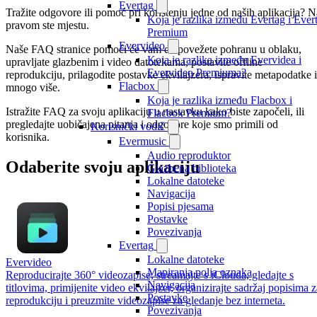
Evertag
Tražite odgovore ili pomoć pri korištenju jedne od naših aplikacija? N
Koja je razlika između Evertag i Ever
pravom ste mjestu.
Premium
Evervideo
Naše FAQ stranice pomoći će vam da povežete pohranu u oblaku,
Koja je razlika između Evervidea i
upravljate glazbenim i video datotekama, postavite offline
Evervideo Premiuma?
reprodukciju, prilagodite postavke ekvilajzera, ispravite metapodatke i
Flacbox
mnogo više.
Koja je razlika između Flacbox i
Istražite FAQ za svoju aplikaciju u nastavku kako biste započeli, ili
Flacbox Premium?
pregledajte uobičajena pitanja i odgovore koje smo primili od
Korisnički vodič
korisnika.
Evermusic
Audio reproduktor
Odaberite svoju aplikaciju
Glazbena biblioteka
Lokalne datoteke
Navigacija
Popisi pjesama
Postavke
Povezivanja
Evertag
Lokalne datoteke
Evervideo
Mapiranja polja oznaka
Reproducirajte 360° videozapise, streamajte s iClouda, gledajte s
Navigacija
titlovima, primijenite video ekvilajzer, organizirajte sadržaj popisima z
Postavke
reprodukciju i preuzmite videozapise za gledanje bez interneta.
Povezivanja