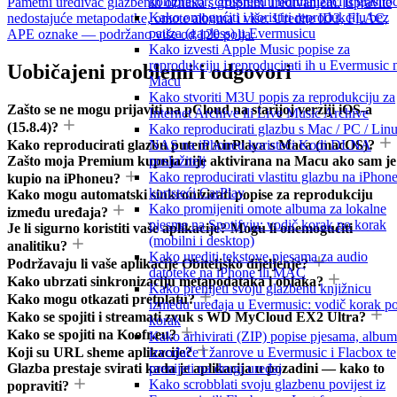
kompresor, crossfeed i normalizaciju glasno
Pametni uređivač glazbenih oznaka s grupnim uređivanjem. Ispravite
Kako omogućiti i koristiti reprodukciju bez
nedostajuće metapodatke, omote albuma i više. Uredite ID3, FLAC,
pauza (gapless) u Evermusicu
APE oznake — podržano više od 120 polja.
Kako izvesti Apple Music popise za
reprodukciju i reproducirati ih u Evermusic 
Uobičajeni problemi i odgovori
Macu
Kako stvoriti M3U popis za reprodukciju za
Zašto se ne mogu prijaviti na pCloud na starijoj verziji iOS-a
Internet Archive ili Live Music Archive
(15.8.4)?
Kako reproducirati glazbu s Mac / PC / Linu
Kako reproducirati glazbu putem AirPlaya s Maca (macOS)?
NAS na iPhoneu koristeći Kodi DLNA
Zašto moja Premium kupnja nije aktivirana na Macu ako sam je
poslužitelj
Kako reproducirati vlastitu glazbu na iPhon
kupio na iPhoneu?
koristeći CarPlay
Kako mogu automatski sinkronizirati popise za reprodukciju
Kako promijeniti omote albuma za lokalne
između uređaja?
pjesme na Spotifyju: vodič korak po korak
Je li sigurno koristiti vaše aplikacije? Mogu li onemogućiti
(mobilni i desktop)
analitiku?
Kako urediti tekstove pjesama za audio
Podržavaju li vaše aplikacije Obiteljsko dijeljenje?
datoteke na iPhone ili MAC
Kako ubrzati sinkronizaciju metapodataka i oblaka?
Kako prenijeti svoju glazbenu knjižnicu
Kako mogu otkazati pretplatu?
između uređaja u Evermusic: vodič korak p
Kako se spojiti i streamati zvuk s WD MyCloud EX2 Ultra?
korak
Kako se spojiti na Koofr.eu?
Kako arhivirati (ZIP) popise pjesama, album
Koji su URL sheme aplikacije?
izvođače i žanrove u Evermusic i Flacbox te
Glazba prestaje svirati kada je aplikacija u pozadini — kako to
prenijeti na drugi uređaj
Kako scrobblati svoju glazbenu povijest iz
popraviti?