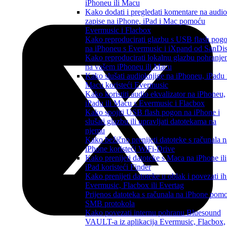
iPhoneu ili Macu
Kako dodati i pregledati komentare na audio
zapise na iPhone, iPad i Mac pomoću
Evermusic i Flacbox
Kako reproducirati glazbu s USB flash pog
na iPhoneu s Evermusic i iXpand od SanDi
Kako reproducirati lokalnu glazbu pohranje
na vašem iPhoneu ili Macu
Kako slušati audioknjige na iPhoneu, iPadu 
Macu koristeći Evermusic
Kako koristiti audio ekvalizator na iPhoneu,
iPadu ili Macu s Evermusic i Flacbox
Kako spojiti USB flash pogon na iPhone i
slušati glazbu ili upravljati datotekama na
njemu
Kako bežično prenijeti datoteke s računala n
iPhone koristeći WiFi-Drive
Kako prenijeti datoteke s Maca na iPhone ili
iPad koristeći Finder
Kako prenijeti datoteke u oblak i povezati ih
Evermusic, Flacbox ili Evertag
Prijenos datoteka s računala na iPhone pom
SMB protokola
Kako povezati internu pohranu Bluesound
VAULT-a iz aplikacija Evermusic, Flacbox,