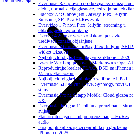
Dokumentacija
Evermusic 8.7: prava reprodukcija bez pauza, aud
efekti, normalizacija glasnoće, redizajnirani ekvilaj
Flacbox 7.4: Obnovljeni CarPlay, Plex, Jellyfin,
Subsonic, SFTP za Hi-Res zvuk
Evervideo 1.7: novi Plex, Jellyfin, streaming u
oblaku, geste reprodukcije
Evertag 4.2: nove veze s oblakom, postavke
uređivača oznaka objašnjene
Evermusic 8.6: novi CarPlay, Plex, Jellyfin, SFTP 
widget tekstova
Najbolji cloud glazbeni playeri za iPhone u 2026
Izvezite Wix blog postove u Markdown s OpenAI
Reproducirajte lossless FLAC i DSD na iPhoneu i
Macu s Flacboxom
Najbolji cloud glazbeni player za iPhone i iPad
Evermusic 6.8: Aliyun Drive, Synology, novi UI
stilovi
Evermusic Pro na Setapp Mobile: Cloud glazba za
iOS
Evermusic dostigao 11 milijuna preuzimanja širom
svijeta
Flacbox dostigao 1 milijun preuzimanja: Hi-Res
audio
5 najboljih aplikacija za reprodukciju glazbe na
iPhoneu u 2025.