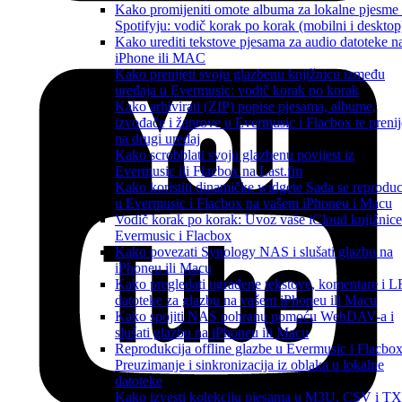
Kako promijeniti omote albuma za lokalne pjesme
Spotifyju: vodič korak po korak (mobilni i desktop
Kako urediti tekstove pjesama za audio datoteke n
iPhone ili MAC
Kako prenijeti svoju glazbenu knjižnicu između
uređaja u Evermusic: vodič korak po korak
Kako arhivirati (ZIP) popise pjesama, albume,
izvođače i žanrove u Evermusic i Flacbox te prenij
na drugi uređaj
Kako scrobblati svoju glazbenu povijest iz
Evermusic ili Flacbox na Last.fm
Kako koristiti dinamičke widgete Sada se reproduc
u Evermusic i Flacbox na vašem iPhoneu i Macu
Vodič korak po korak: Uvoz vaše iCloud knjižnice
Evermusic i Flacbox
Kako povezati Synology NAS i slušati glazbu na
iPhoneu ili Macu
Kako pregledati ugrađene tekstove, komentare i 
datoteke za glazbu na vašem iPhoneu ili Macu
Kako spojiti NAS pohranu pomoću WebDAV-a i
slušati glazbu na iPhoneu ili Macu
Reprodukcija offline glazbe u Evermusic i Flacbox
Preuzimanje i sinkronizacija iz oblaka u lokalne
datoteke
Kako izvesti kolekciju pjesama u M3U, CSV i T