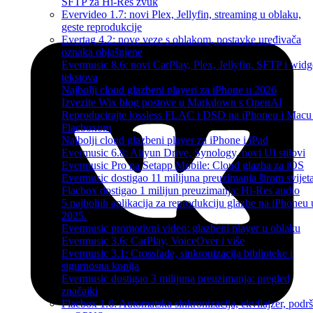
SFTP za Hi-Res zvuk
Evervideo 1.7: novi Plex, Jellyfin, streaming u oblaku,
geste reprodukcije
Evertag 4.2: nove veze s oblakom, postavke uređivača
oznaka objašnjene
Evermusic 8.6: novi CarPlay, Plex, Jellyfin, SFTP i widg
tekstova
Najbolji cloud glazbeni playeri za iPhone u 2026
Izvezite Wix blog postove u Markdown s OpenAI
Reproducirajte lossless FLAC i DSD na iPhoneu i Macu
Flacboxom
Najbolji cloud glazbeni player za iPhone i iPad
Evermusic 6.8: Aliyun Drive, Synology, novi UI stilovi
Evermusic Pro na Setapp Mobile: Cloud glazba za iOS
Evermusic dostigao 11 milijuna preuzimanja širom svijet
Flacbox dostigao 1 milijun preuzimanja: Hi-Res audio
5 najboljih aplikacija za reprodukciju glazbe na iPhoneu 
2025.
Evermusic promotivni video: glazbeni player u oblaku
Evermusic 3.6: CarPlay, VoiceOver i više
Evermusic 3.1: Crossfade, sinkronizacija biblioteke i
sigurnosna kopija
Evermusic dostigao 3 milijuna preuzimanja: pregled
značajki
Flacbox 1.6: Automatska sinkronizacija, ekvilajzer, podr