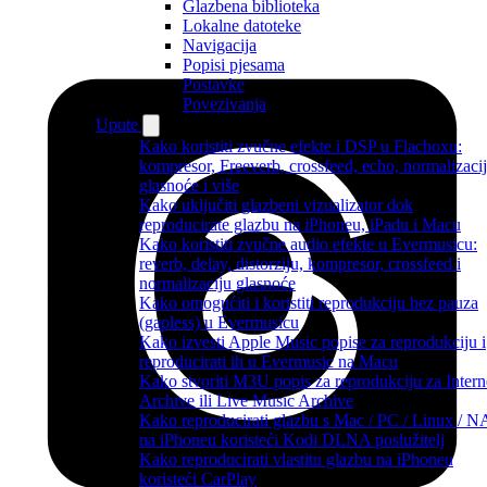
Glazbena biblioteka
Lokalne datoteke
Navigacija
Popisi pjesama
Postavke
Povezivanja
Upute
Kako koristiti zvučne efekte i DSP u Flacboxu:
kompresor, Freeverb, crossfeed, echo, normalizaci
glasnoće i više
Kako uključiti glazbeni vizualizator dok
reproducirate glazbu na iPhoneu, iPadu i Macu
Kako koristiti zvučne audio efekte u Evermusicu:
reverb, delay, distorziju, kompresor, crossfeed i
normalizaciju glasnoće
Kako omogućiti i koristiti reprodukciju bez pauza
(gapless) u Evermusicu
Kako izvesti Apple Music popise za reprodukciju i
reproducirati ih u Evermusic na Macu
Kako stvoriti M3U popis za reprodukciju za Intern
Archive ili Live Music Archive
Kako reproducirati glazbu s Mac / PC / Linux / 
na iPhoneu koristeći Kodi DLNA poslužitelj
Kako reproducirati vlastitu glazbu na iPhoneu
koristeći CarPlay