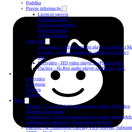
Podrška
Pravne informacije
Licencni ugovor
Politika kolačića
Pravila o privatnosti
Pravna obavijest
Uvjeti i odredbe
Proizvodi
Evermusic - Offline glazbeni player za iPhone i M
Evertag - Uređivač glazbenih oznaka za iPhone i
Mac
Evervideo - HD video player za iPhone i Mac
Flacbox - Hi-Res audio player za iPhone i Mac
Proizvodi
Evervideo
Evermusic
Flacbox
Evertag
Blog
Flacbox 7.6: novi BASS audio pogon, efekti, DSP i live
glazbeni vizualizator
Evermusic 8.7: prava reprodukcija bez pauza, audio efekt
normalizacija glasnoće, redizajnirani ekvilajzer
Flacbox 7.4: Obnovljeni CarPlay, Plex, Jellyfin, Subsoni