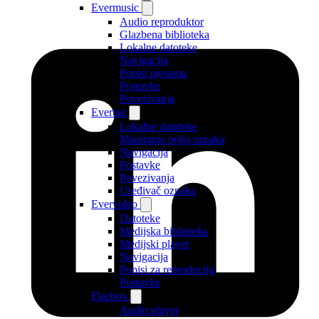
Evermusic
Audio reproduktor
Glazbena biblioteka
Lokalne datoteke
Navigacija
Popisi pjesama
Postavke
Povezivanja
Evertag
Lokalne datoteke
Mapiranja polja oznaka
Navigacija
Postavke
Povezivanja
Uređivač oznaka
Evervideo
Datoteke
Medijska biblioteka
Medijski player
Navigacija
Popisi za reproduciju
Postavke
Flacbox
Audio player