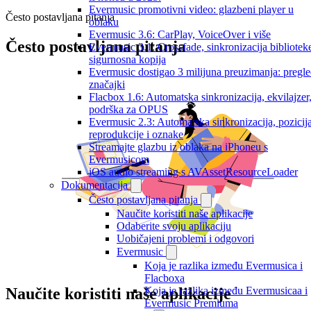
Evermusic promotivni video: glazbeni player u
Često postavljana pitanja
oblaku
Evermusic 3.6: CarPlay, VoiceOver i više
Često postavljana pitanja
Evermusic 3.1: Crossfade, sinkronizacija biblioteke
sigurnosna kopija
Evermusic dostigao 3 milijuna preuzimanja: pregl
značajki
Flacbox 1.6: Automatska sinkronizacija, ekvilajzer
podrška za OPUS
Evermusic 2.3: Automatska sinkronizacija, pozicij
reprodukcije i oznake
Streamajte glazbu iz oblaka na iPhoneu s
Evermusicom
iOS audio streaming s AVAssetResourceLoader
Dokumentacija
Često postavljana pitanja
Naučite koristiti naše aplikacije
Odaberite svoju aplikaciju
Uobičajeni problemi i odgovori
Evermusic
Koja je razlika između Evermusica i
Flacboxa
Koja je razlika između Evermusicaa i
Naučite koristiti naše aplikacije
Evermusic Premiuma