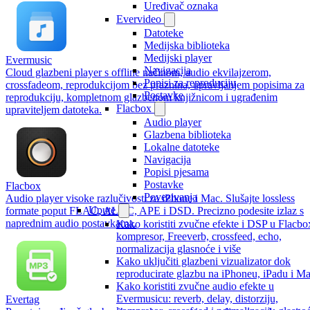
Uređivač oznaka
Evervideo
Datoteke
Medijska biblioteka
Medijski player
Evermusic
Navigacija
Cloud glazbeni player s offline načinom, audio ekvilajzerom,
Popisi za reproduciju
crossfadeom, reprodukcijom bez praznina, upravljanjem popisima za
Postavke
reprodukciju, kompletnom glazbenom knjižnicom i ugrađenim
Flacbox
upraviteljem datoteka.
Audio player
Glazbena biblioteka
Lokalne datoteke
Navigacija
Popisi pjesama
Postavke
Flacbox
Povezivanja
Audio player visoke razlučivosti za iPhone i Mac. Slušajte lossless
Upute
formate poput FLAC, ALAC, APE i DSD. Precizno podesite izlaz s
naprednim audio postavkama.
Kako koristiti zvučne efekte i DSP u Flacbo
kompresor, Freeverb, crossfeed, echo,
normalizacija glasnoće i više
Kako uključiti glazbeni vizualizator dok
reproducirate glazbu na iPhoneu, iPadu i M
Kako koristiti zvučne audio efekte u
Evermusicu: reverb, delay, distorziju,
Evertag