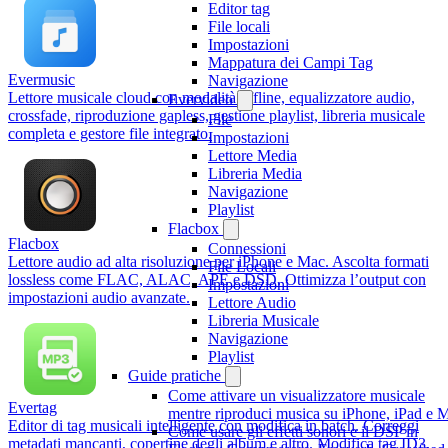
Editor tag
File locali
Impostazioni
Mappatura dei Campi Tag
Evermusic
Navigazione
Lettore musicale cloud con modalità offline, equalizzatore audio,
Evervideo
crossfade, riproduzione gapless, gestione playlist, libreria musicale
File
completa e gestore file integrato.
Impostazioni
Lettore Media
Libreria Media
Navigazione
Playlist
Flacbox
Flacbox
Connessioni
Lettore audio ad alta risoluzione per iPhone e Mac. Ascolta formati
File Locali
lossless come FLAC, ALAC, APE e DSD. Ottimizza l’output con
Impostazioni
impostazioni audio avanzate.
Lettore Audio
Libreria Musicale
Navigazione
Playlist
Guide pratiche
Come attivare un visualizzatore musicale
Evertag
mentre riproduci musica su iPhone, iPad e 
Editor di tag musicali intelligente con modifica in batch. Correggi
Come usare gli effetti sonori e il DSP in
metadati mancanti, copertine degli album e altro. Modifica tag ID3,