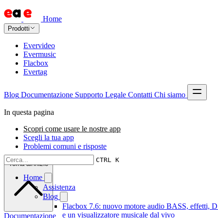
Home
Prodotti
Evervideo
Evermusic
Flacbox
Evertag
Blog
Documentazione
Supporto
Legale
Contatti
Chi siamo
In questa pagina
Scopri come usare le nostre app
Scegli la tua app
Problemi comuni e risposte
CTRL K
Torna all'inizio
Home
Assistenza
Blog
Flacbox 7.6: nuovo motore audio BASS, effetti, 
e un visualizzatore musicale dal vivo
Documentazione