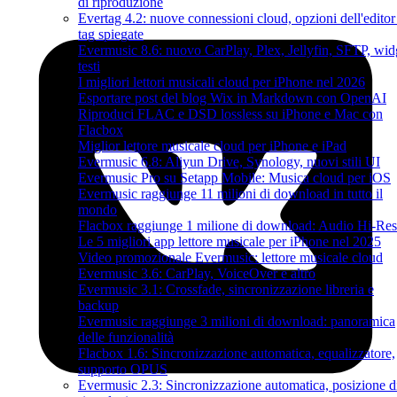
di riproduzione
Evertag 4.2: nuove connessioni cloud, opzioni dell'editor
tag spiegate
Evermusic 8.6: nuovo CarPlay, Plex, Jellyfin, SFTP, wid
testi
I migliori lettori musicali cloud per iPhone nel 2026
Esportare post del blog Wix in Markdown con OpenAI
Riproduci FLAC e DSD lossless su iPhone e Mac con
Flacbox
Miglior lettore musicale cloud per iPhone e iPad
Evermusic 6.8: Aliyun Drive, Synology, nuovi stili UI
Evermusic Pro su Setapp Mobile: Musica cloud per iOS
Evermusic raggiunge 11 milioni di download in tutto il
mondo
Flacbox raggiunge 1 milione di download: Audio Hi-Res
Le 5 migliori app lettore musicale per iPhone nel 2025
Video promozionale Evermusic: lettore musicale cloud
Evermusic 3.6: CarPlay, VoiceOver e altro
Evermusic 3.1: Crossfade, sincronizzazione libreria e
backup
Evermusic raggiunge 3 milioni di download: panoramica
delle funzionalità
Flacbox 1.6: Sincronizzazione automatica, equalizzatore,
supporto OPUS
Evermusic 2.3: Sincronizzazione automatica, posizione d