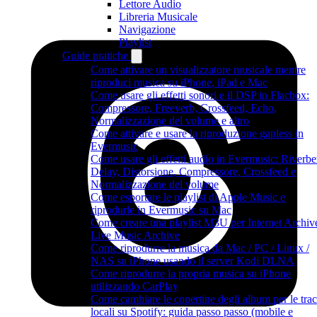
Lettore Audio
Libreria Musicale
Navigazione
Playlist
Guide pratiche
Come attivare un visualizzatore musicale mentre
riproduci musica su iPhone, iPad e Mac
Come usare gli effetti sonori e il DSP in Flacbox:
Compressore, Freeverb, Crossfeed, Echo,
Normalizzazione del volume e altro
Come attivare e usare la riproduzione gapless in
Evermusic
Come usare gli effetti audio in Evermusic: Riverbe
Delay, Distorsione, Compressore, Crossfeed e
Normalizzazione del volume
Come esportare le playlist di Apple Music e
riprodurle in Evermusic su Mac
Come creare una playlist M3U per Internet Archiv
Live Music Archive
Come riprodurre la musica da Mac / PC / Linux /
NAS su iPhone usando il server Kodi DLNA
Come riprodurre la propria musica su iPhone
utilizzando CarPlay
Come cambiare le copertine degli album per le tra
locali su Spotify: guida passo passo (mobile e