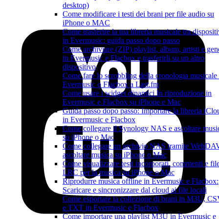
desktop)
Come modificare i testi dei brani per file audio su
iPhone o MAC
Come trasferire la tua libreria musicale tra dispositi
in Evermusic: guida passo dopo passo
Come archiviare (ZIP) playlist, album, artisti e gen
in Evermusic e Flacbox e trasferirli su un altro
dispositivo
Come fare lo scrobbling della cronologia musicale
Evermusic o Flacbox a Last.fm
Come usare i widget dinamici In riproduzione in
Evermusic e Flacbox su iPhone e Mac
Guida passo dopo passo: Importare la libreria iClo
in Evermusic e Flacbox
Come collegare il Synology NAS e ascoltare musi
su iPhone o Mac
Come collegare un archivio NAS tramite WebDA
ascoltare musica su iPhone o Mac
Come visualizzare testi incorporati, commenti e fil
LRC per la musica su iPhone o Mac
Riprodurre musica offline in Evermusic e Flacbox:
Scaricare e sincronizzare dal cloud ai file locali
Come esportare la collezione di brani in M3U, C
e TXT in Evermusic e Flacbox
Come importare una playlist M3U in Evermusic e