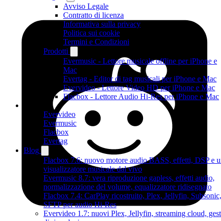
Avviso Legale
Contratto di licenza
Informativa sulla privacy
Politica sui cookie
Termini e Condizioni
Prodotti
Evermusic - Lettore musicale offline per iPhone e
Mac
Evertag - Editor di tag musicali per iPhone e Mac
Evervideo - Lettore Video HD per iPhone e Mac
Flacbox - Lettore Audio Hi-Res per iPhone e Mac
Prodotti
Evervideo
Evermusic
Flacbox
Evertag
Blog
Flacbox 7.6: nuovo motore audio BASS, effetti, DSP e 
visualizzatore musicale dal vivo
Evermusic 8.7: vera riproduzione gapless, effetti audio,
normalizzazione del volume, equalizzatore ridisegnato
Flacbox 7.4: CarPlay ricostruito, Plex, Jellyfin, Subsonic
SFTP per audio Hi-Res
Evervideo 1.7: nuovi Plex, Jellyfin, streaming cloud, gest