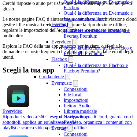
Qual è la differenza tra Evermusic e
Cerchi risposte o aiuto per usare una delle nostre app? Sei nel posto
Flacbox
giusto.
Qual è la differenza tra Evermusic e
Evermusic Premium
Le nostre pagine FAQ ti aiuteranno a connettere l’archiviazione cloud
Evertag
gestire i file musicali e video, configurare la riproduzione offline,
regolare le impostazioni dell’equalizzatore, correggere i metadati e
Qual è la differenza tra Evertag ed
molto altro.
Evertag Premium
Evervideo
Esplora le FAQ della tua app qui sotto per iniziare, o sfoglia le
Qual è la differenza tra Evervideo e
domande e risposte frequenti che abbiamo ricevuto dalle email degli
Evervideo Premium?
utenti.
Flacbox
Qual è la differenza tra Flacbox e
Scegli la tua app
Flacbox Premium?
Guida utente
Evermusic
Connessioni
File locali
Impostazioni
Lettore Audio
Libreria musicale
Evervideo
Navigazione
Riproduci video a 360°, esegui lo streaming da iCloud, guarda con i
Playlist
sottotitoli, applica un equalizzatore video, organizza i contenuti con
playlist e scarica video per la visione offline.
Evertag
Connessioni