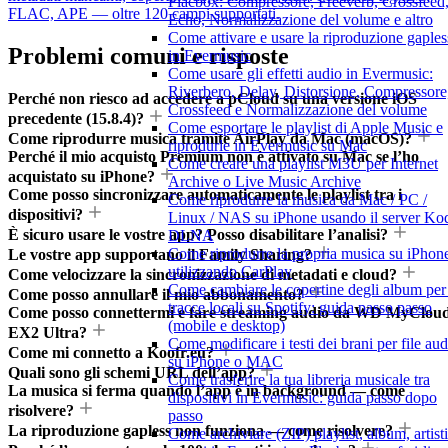
Flacbox: Compressore, Freeverb, Crossfeed
FLAC, APE — oltre 120 campi supportati.
Echo, Normalizzazione del volume e altro
Come attivare e usare la riproduzione gaples
Problemi comuni e risposte
in Evermusic
Come usare gli effetti audio in Evermusic:
Riverbero, Delay, Distorsione, Compressore
Perché non riesco ad accedere a pCloud su una versione iOS
Crossfeed e Normalizzazione del volume
precedente (15.8.4)?
Come esportare le playlist di Apple Music e
Come riprodurre musica tramite AirPlay da Mac (macOS)?
riprodurle in Evermusic su Mac
Perché il mio acquisto Premium non è attivato su Mac se l’ho
Come creare una playlist M3U per Internet
acquistato su iPhone?
Archive o Live Music Archive
Come posso sincronizzare automaticamente le playlist tra i
Come riprodurre la musica da Mac / PC /
dispositivi?
Linux / NAS su iPhone usando il server Ko
È sicuro usare le vostre app? Posso disabilitare l’analisi?
DLNA
Come riprodurre la propria musica su iPhon
Le vostre app supportano il Family Sharing?
utilizzando CarPlay
Come velocizzare la sincronizzazione di metadati e cloud?
Come cambiare le copertine degli album per 
Come posso annullare il mio abbonamento?
tracce locali su Spotify: guida passo passo
Come posso connettermi e fare streaming audio da WD MyClou
(mobile e desktop)
EX2 Ultra?
Come modificare i testi dei brani per file aud
Come mi connetto a Koofr.eu?
su iPhone o MAC
Quali sono gli schemi URL dell’app?
Come trasferire la tua libreria musicale tra
La musica si ferma quando l’app è in background — come
dispositivi in Evermusic: guida passo dopo
risolvere?
passo
La riproduzione gapless non funziona — come risolvere?
Come archiviare (ZIP) playlist, album, artisti