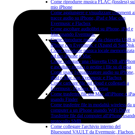
Come riprodurre musica FLAC (lossless) su
mio iPhone
Come aggiungere e visualizzare commenti al
tracce audio su iPhone, iPad e Mac con
Evermusic e Flacbox
Come ascoltare audiolibri su iPhone, iPad e
Mac usando Evermusic
Come riprodurre musica da chiavetta USB s
iPhone con Evermusic e iXpand di SanDisk
Come riprodurre musica locale memorizzata
sul tuo iPhone o Mac
Come collegare una chiavetta USB all'iPho
e ascoltare musica o gestire i file su di essa
Come usare l'equalizzatore audio su iPhone,
iPad o Mac con Evermusic e Flacbox
Come caricare file sul cloud e collegarli a
Evermusic, Flacbox o Evertag
Come trasferire file dal Mac all'iPhone o iPa
usando Finder
Come trasferire file in modalità wireless da 
computer a un iPhone usando WiFi-Drive
Trasferire file dal computer all'iPhone usando
protocollo SMB
Come collegare l'archivio interno del
Bluesound VAULT da Evermusic, Flacbox,