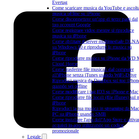
Evertag
Come scaricare musica da YouTube e ascolt
musica offline su iPhone
Come disconnettere un'app di terze parti dal
tuo account Google
Come registrare video mentre si riproduce
musica su iPhone
Come abilitare il server multimediale DLN
su Windows 10 e riprodurre la musica su
iPhone
Come riprodurre musica su iPhone da WD
Cloud Home
Come trasferire file musicali dal computer
all'iPhone senza iTunes usando WiFi-Drive
Riproduci musica da Dropbox sul tuo iPhon
quando sei offline
Come modificare i tag ID3 su iPhone e Mac
Come riprodurre file locali (file iTunes) sul 
iPhone
Riproduci la tua musica in streaming da Mac
PC su iPhone usando SMB
Come installare l'app dall'App Store o attiva
acquisti in-app utilizzando un codice
promozionale
Legale