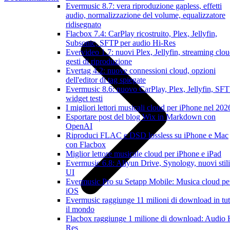
Evermusic 8.7: vera riproduzione gapless, effetti
audio, normalizzazione del volume, equalizzatore
ridisegnato
Flacbox 7.4: CarPlay ricostruito, Plex, Jellyfin,
Subsonic, SFTP per audio Hi-Res
Evervideo 1.7: nuovi Plex, Jellyfin, streaming clou
gesti di riproduzione
Evertag 4.2: nuove connessioni cloud, opzioni
dell'editor di tag spiegate
Evermusic 8.6: nuovo CarPlay, Plex, Jellyfin, SFT
widget testi
I migliori lettori musicali cloud per iPhone nel 202
Esportare post del blog Wix in Markdown con
OpenAI
Riproduci FLAC e DSD lossless su iPhone e Mac
con Flacbox
Miglior lettore musicale cloud per iPhone e iPad
Evermusic 6.8: Aliyun Drive, Synology, nuovi stili
UI
Evermusic Pro su Setapp Mobile: Musica cloud pe
iOS
Evermusic raggiunge 11 milioni di download in tut
il mondo
Flacbox raggiunge 1 milione di download: Audio 
Res