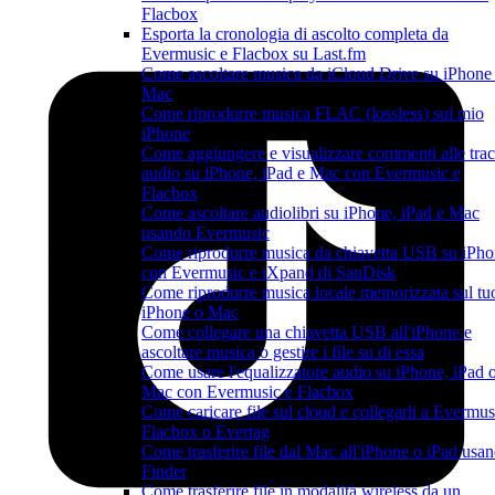
Flacbox
Esporta la cronologia di ascolto completa da
Evermusic e Flacbox su Last.fm
Come ascoltare musica da iCloud Drive su iPhone
Mac
Come riprodurre musica FLAC (lossless) sul mio
iPhone
Come aggiungere e visualizzare commenti alle tra
audio su iPhone, iPad e Mac con Evermusic e
Flacbox
Come ascoltare audiolibri su iPhone, iPad e Mac
usando Evermusic
Come riprodurre musica da chiavetta USB su iPh
con Evermusic e iXpand di SanDisk
Come riprodurre musica locale memorizzata sul tu
iPhone o Mac
Come collegare una chiavetta USB all'iPhone e
ascoltare musica o gestire i file su di essa
Come usare l'equalizzatore audio su iPhone, iPad 
Mac con Evermusic e Flacbox
Come caricare file sul cloud e collegarli a Evermus
Flacbox o Evertag
Come trasferire file dal Mac all'iPhone o iPad usa
Finder
Come trasferire file in modalità wireless da un