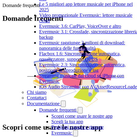
Le 5 migliori app lettore musicale per iPhone nel
Domande frequenti
2025
Video promozionale Evermusic: lettore musicale
Domande frequenti
cloud
Evermusic 3.6: CarPlay, VoiceOver e altro
Evermusic 3.1: Crossfade, sincronizzazione libreri
backup
Evermusic raggiunge 3 milioni di download:
panoramica delle funzionalità
Flacbox 1.6: Sincronizzazione automatica,
equalizzatore, supporto OPUS
Evermusic 2.3: Sincronizzazione automatica,
posizione di riproduzione e tag
Streaming musicale dal cloud su iPhone con
Evermusic
iOS Audio Streaming con AVAssetResourceLoade
Chi siamo
Contattaci
Documentazione
Domande frequenti
Scopri come usare le nostre app
Scegli la tua app
Scopri come usare le nostre app
Problemi comuni e risposte
Evermusic