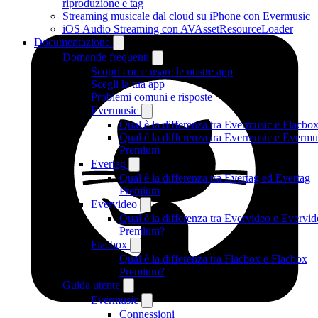
riproduzione e tag
Streaming musicale dal cloud su iPhone con Evermusic
iOS Audio Streaming con AVAssetResourceLoader
Documentazione
Domande frequenti
Scopri come usare le nostre app
Scegli la tua app
Problemi comuni e risposte
Evermusic
Qual è la differenza tra Evermusic e Flacbo
Qual è la differenza tra Evermusic e Evermu
Premium
Evertag
Qual è la differenza tra Evertag ed Evertag
Premium
Evervideo
Qual è la differenza tra Evervideo e Evervi
Premium?
Flacbox
Qual è la differenza tra Flacbox e Flacbox
Premium?
Guida utente
Evermusic
Connessioni