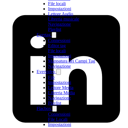
File locali
Impostazioni
Lettore Audio
Libreria musicale
Navigazione
Playlist
Evertag
Connessioni
Editor tag
File locali
Impostazioni
Mappatura dei Campi Tag
Navigazione
Evervideo
File
Impostazioni
Lettore Media
Libreria Media
Navigazione
Playlist
Flacbox
Connessioni
File Locali
Impostazioni