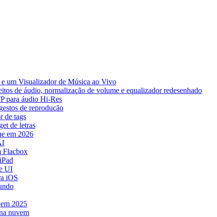
e um Visualizador de Música ao Vivo
eitos de áudio, normalização de volume e equalizador redesenhado
TP para áudio Hi-Res
 gestos de reprodução
r de tags
et de letras
ne em 2026
AI
 Flacbox
iPad
e UI
ra iOS
mundo
e em 2025
 na nuvem