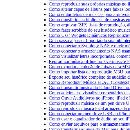
Como reproduzir suas próprias músicas no 
Como alterar capas de álbuns para faixas loc
Como editar letras de músicas para arquiv
Como transferir sua biblioteca de músicas en
Como arquivar (ZIP) listas de reprodução, ál
Como fazer scrobble do seu histórico music
Como Usar Widgets Dinâmicos Reproduzind
Guia passo a passo: Importando sua bibliot
Como conectar o Synology NAS e ouvir mú
Como conectar o armazenamento NAS usan
Como visualizar letras incorporadas, comen
Reproduzir música offline no Evermusic e Fl
Como exportar a coleção de faixas para M
Como importar lista de reprodução M3U pa
Exporte seu histórico completo de audição 
Como Reproduzir Música FLAC (Lossless)
Como transmitir música do iCloud Drive n
Como adicionar e visualizar comentários na
Como Ouvir Audiolivros no iPhone, iPad e
Como reproduzir música de um pen drive 
Como reproduzir musica local armazenada 
Como conectar um pen drive USB ao iPhone 
Como usar o equalizador de áudio no seu i
Como enviar arquivos para o armazenament
Como transferir arquivos do Mac para iPhon