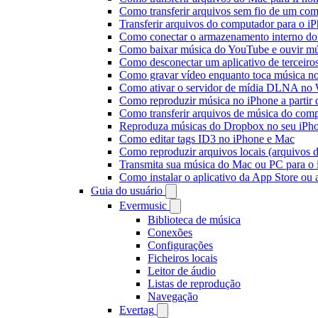
Como transferir arquivos sem fio de um co
Transferir arquivos do computador para o 
Como conectar o armazenamento interno do
Como baixar música do YouTube e ouvir mús
Como desconectar um aplicativo de terceiro
Como gravar vídeo enquanto toca música n
Como ativar o servidor de mídia DLNA no 
Como reproduzir música no iPhone a part
Como transferir arquivos de música do com
Reproduza músicas do Dropbox no seu iPhon
Como editar tags ID3 no iPhone e Mac
Como reproduzir arquivos locais (arquivos 
Transmita sua música do Mac ou PC para 
Como instalar o aplicativo da App Store ou
Guia do usuário
Evermusic
Biblioteca de música
Conexões
Configurações
Ficheiros locais
Leitor de áudio
Listas de reprodução
Navegação
Evertag