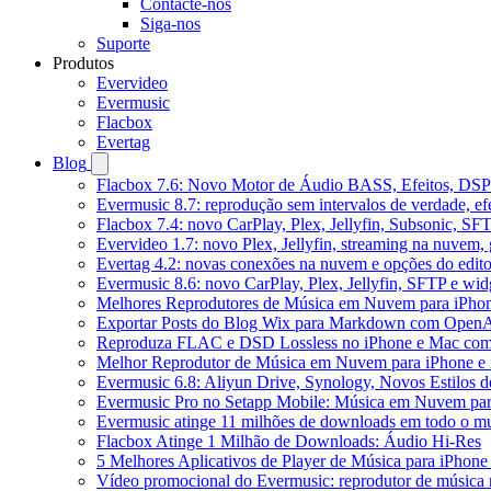
Contacte-nos
Siga-nos
Suporte
Produtos
Evervideo
Evermusic
Flacbox
Evertag
Blog
Flacbox 7.6: Novo Motor de Áudio BASS, Efeitos, DSP 
Evermusic 8.7: reprodução sem intervalos de verdade, ef
Flacbox 7.4: novo CarPlay, Plex, Jellyfin, Subsonic, SF
Evervideo 1.7: novo Plex, Jellyfin, streaming na nuvem,
Evertag 4.2: novas conexões na nuvem e opções do edito
Evermusic 8.6: novo CarPlay, Plex, Jellyfin, SFTP e widg
Melhores Reprodutores de Música em Nuvem para iPho
Exportar Posts do Blog Wix para Markdown com Open
Reproduza FLAC e DSD Lossless no iPhone e Mac com
Melhor Reprodutor de Música em Nuvem para iPhone e 
Evermusic 6.8: Aliyun Drive, Synology, Novos Estilos d
Evermusic Pro no Setapp Mobile: Música em Nuvem pa
Evermusic atinge 11 milhões de downloads em todo o 
Flacbox Atinge 1 Milhão de Downloads: Áudio Hi-Res
5 Melhores Aplicativos de Player de Música para iPhon
Vídeo promocional do Evermusic: reprodutor de música