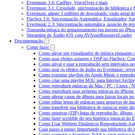
Evermusic 3.6: CarPlay, VoiceOver e mais
Evermusic 3.1: Crossfade, sincronização de biblioteca e
Evermusic atinge 3 milhões de downloads: visão geral do
Flacbox 1.6: Sincronização Automática, Equalizador, S
Evermusic 2.3: Sincronização automática, posição de rep
Transmita música do armazenamento em nuvem no iPho
Streaming de Áudio iOS com AVAssetResourceLoader
Documentação
Como fazer
Como ativar um visualizador de música enquanto 
Como usar efeitos sonoros e DSP no Flacbox: Com
Como ativar e usar a reprodução sem intervalos n
Como usar os efeitos de áudio no Evermusic: rever
Como exportar playlists do Apple Music e reprod
Como criar uma playlist M3U para Internet Archi
Como reproduzir músicas do Mac / PC / Linux /
Como reproduzir suas próprias músicas no iPhone
Como alterar capas de álbuns para faixas locais no 
Como editar letras de músicas para arquivos de 
Como transferir sua biblioteca de músicas entre di
Como arquivar (ZIP) listas de reprodução, álbuns, a
Como fazer scrobble do seu histórico musical do 
Como Usar Widgets Dinâmicos Reproduzindo Agor
Guia passo a passo: Importando sua biblioteca do
Como conectar o Synology NAS e ouvir música n