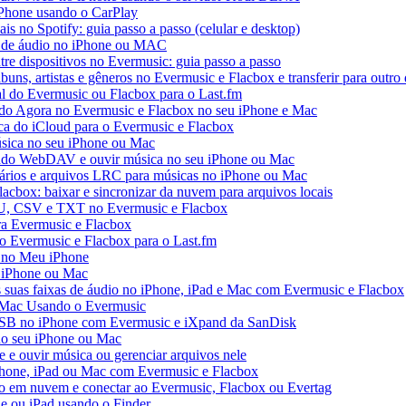
iPhone usando o CarPlay
ais no Spotify: guia passo a passo (celular e desktop)
os de áudio no iPhone ou MAC
tre dispositivos no Evermusic: guia passo a passo
buns, artistas e gêneros no Evermusic e Flacbox e transferir para outro 
al do Evermusic ou Flacbox para o Last.fm
o Agora no Evermusic e Flacbox no seu iPhone e Mac
eca do iCloud para o Evermusic e Flacbox
sica no seu iPhone ou Mac
do WebDAV e ouvir música no seu iPhone ou Mac
tários e arquivos LRC para músicas no iPhone ou Mac
acbox: baixar e sincronizar da nuvem para arquivos locais
3U, CSV e TXT no Evermusic e Flacbox
ra Evermusic e Flacbox
do Evermusic e Flacbox para o Last.fm
 no Meu iPhone
o iPhone ou Mac
s suas faixas de áudio no iPhone, iPad e Mac com Evermusic e Flacbox
 Mac Usando o Evermusic
USB no iPhone com Evermusic e iXpand da SanDisk
no seu iPhone ou Mac
e ouvir música ou gerenciar arquivos nele
Phone, iPad ou Mac com Evermusic e Flacbox
o em nuvem e conectar ao Evermusic, Flacbox ou Evertag
e ou iPad usando o Finder