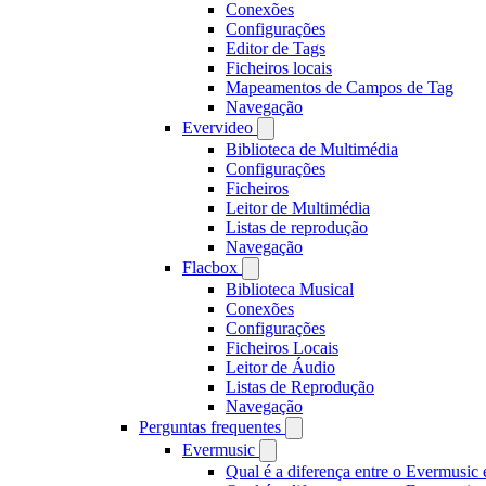
Conexões
Configurações
Editor de Tags
Ficheiros locais
Mapeamentos de Campos de Tag
Navegação
Evervideo
Biblioteca de Multimédia
Configurações
Ficheiros
Leitor de Multimédia
Listas de reprodução
Navegação
Flacbox
Biblioteca Musical
Conexões
Configurações
Ficheiros Locais
Leitor de Áudio
Listas de Reprodução
Navegação
Perguntas frequentes
Evermusic
Qual é a diferença entre o Evermusic 