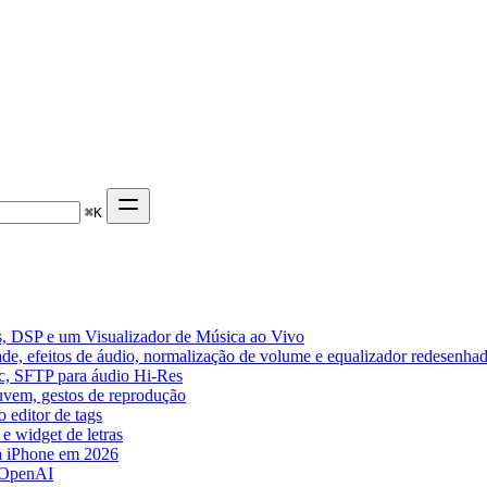
⌘
K
, DSP e um Visualizador de Música ao Vivo
de, efeitos de áudio, normalização de volume e equalizador redesenha
ic, SFTP para áudio Hi-Res
nuvem, gestos de reprodução
 editor de tags
e widget de letras
a iPhone em 2026
 OpenAI