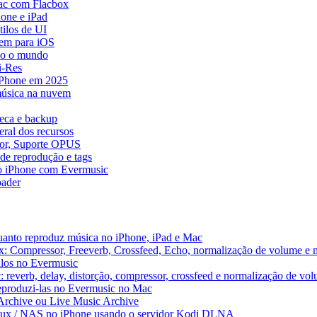
ac com Flacbox
one e iPad
ilos de UI
em para iOS
do o mundo
i-Res
 iPhone em 2025
música na nuvem
teca e backup
ral dos recursos
dor, Suporte OPUS
de reprodução e tags
o iPhone com Evermusic
ader
uanto reproduz música no iPhone, iPad e Mac
x: Compressor, Freeverb, Crossfeed, Echo, normalização de volume e 
alos no Evermusic
 reverb, delay, distorção, compressor, crossfeed e normalização de vo
reproduzi-las no Evermusic no Mac
 Archive ou Live Music Archive
inux / NAS no iPhone usando o servidor Kodi DLNA