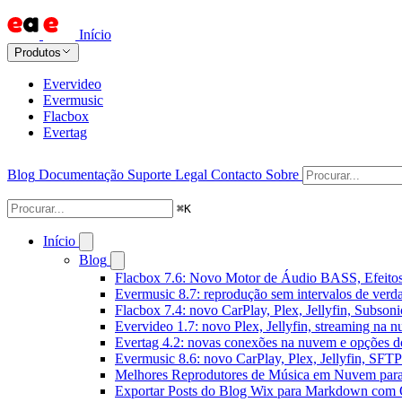
Início
Produtos
Evervideo
Evermusic
Flacbox
Evertag
Blog
Documentação
Suporte
Legal
Contacto
Sobre
⌘
K
Início
Blog
Flacbox 7.6: Novo Motor de Áudio BASS, Efeitos
Evermusic 8.7: reprodução sem intervalos de verda
Flacbox 7.4: novo CarPlay, Plex, Jellyfin, Subson
Evervideo 1.7: novo Plex, Jellyfin, streaming na 
Evertag 4.2: novas conexões na nuvem e opções do
Evermusic 8.6: novo CarPlay, Plex, Jellyfin, SFTP 
Melhores Reprodutores de Música em Nuvem par
Exportar Posts do Blog Wix para Markdown com