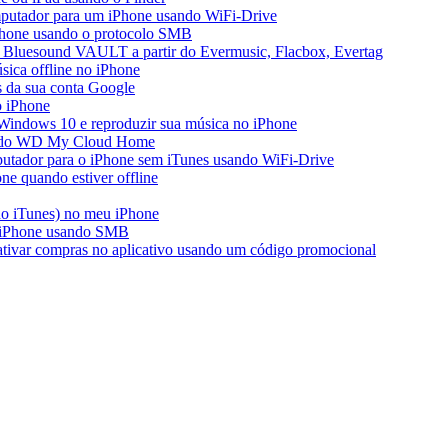
mputador para um iPhone usando WiFi-Drive
iPhone usando o protocolo SMB
 Bluesound VAULT a partir do Evermusic, Flacbox, Evertag
ica offline no iPhone
s da sua conta Google
o iPhone
Windows 10 e reproduzir sua música no iPhone
ir do WD My Cloud Home
putador para o iPhone sem iTunes usando WiFi-Drive
e quando estiver offline
do iTunes) no meu iPhone
o iPhone usando SMB
 ativar compras no aplicativo usando um código promocional