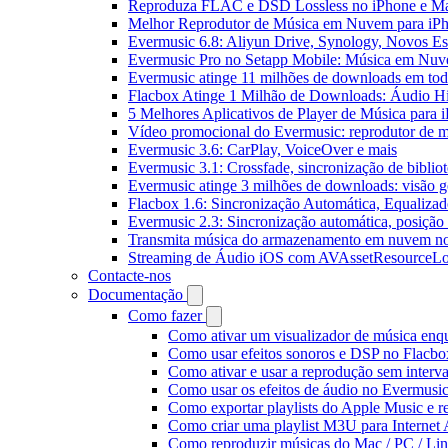
Reproduza FLAC e DSD Lossless no iPhone e M
Melhor Reprodutor de Música em Nuvem para iPh
Evermusic 6.8: Aliyun Drive, Synology, Novos Est
Evermusic Pro no Setapp Mobile: Música em Nuv
Evermusic atinge 11 milhões de downloads em to
Flacbox Atinge 1 Milhão de Downloads: Áudio H
5 Melhores Aplicativos de Player de Música para
Vídeo promocional do Evermusic: reprodutor de 
Evermusic 3.6: CarPlay, VoiceOver e mais
Evermusic 3.1: Crossfade, sincronização de biblio
Evermusic atinge 3 milhões de downloads: visão ge
Flacbox 1.6: Sincronização Automática, Equaliza
Evermusic 2.3: Sincronização automática, posição 
Transmita música do armazenamento em nuvem n
Streaming de Áudio iOS com AVAssetResourceLo
Contacte-nos
Documentação
Como fazer
Como ativar um visualizador de música enq
Como usar efeitos sonoros e DSP no Flacbo
Como ativar e usar a reprodução sem interv
Como usar os efeitos de áudio no Evermusic:
Como exportar playlists do Apple Music e 
Como criar uma playlist M3U para Internet
Como reproduzir músicas do Mac / PC / L