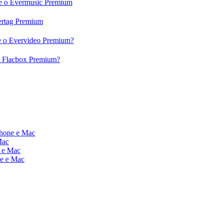
c e o Evermusic Premium
vertag Premium
 e o Evervideo Premium?
 o Flacbox Premium?
Phone e Mac
Mac
e e Mac
ne e Mac