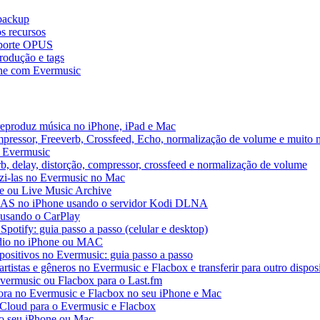
 backup
s recursos
uporte OPUS
rodução e tags
ne com Evermusic
reproduz música no iPhone, iPad e Mac
pressor, Freeverb, Crossfeed, Echo, normalização de volume e muito 
o Evermusic
b, delay, distorção, compressor, crossfeed e normalização de volume
uzi-las no Evermusic no Mac
ve ou Live Music Archive
 NAS no iPhone usando o servidor Kodi DLNA
 usando o CarPlay
Spotify: guia passo a passo (celular e desktop)
áudio no iPhone ou MAC
spositivos no Evermusic: guia passo a passo
rtistas e gêneros no Evermusic e Flacbox e transferir para outro dispos
Evermusic ou Flacbox para o Last.fm
a no Evermusic e Flacbox no seu iPhone e Mac
 iCloud para o Evermusic e Flacbox
o seu iPhone ou Mac