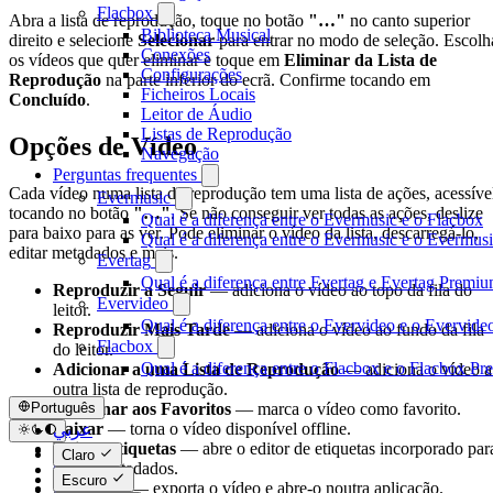
Flacbox
Abra a lista de reprodução, toque no botão
"…"
no canto superior
Biblioteca Musical
direito e selecione
Selecionar
para entrar no modo de seleção. Escolh
Conexões
os vídeos que quer eliminar e toque em
Eliminar da Lista de
Configurações
Reprodução
na parte inferior do ecrã. Confirme tocando em
Ficheiros Locais
Concluído
.
Leitor de Áudio
Listas de Reprodução
Opções de Vídeo
Navegação
Perguntas frequentes
Cada vídeo numa lista de reprodução tem uma lista de ações, acessíve
Evermusic
tocando no botão
"…"
. Se não conseguir ver todas as ações, deslize
Qual é a diferença entre o Evermusic e o Flacbox
para baixo para as ver. Pode eliminar o vídeo da lista, descarregá-lo,
Qual é a diferença entre o Evermusic e o Evermu
editar metadados e mais.
Evertag
Qual é a diferença entre Evertag e Evertag Premi
Reproduzir a Seguir
— adiciona o vídeo ao topo da fila do
Evervideo
leitor.
Qual é a diferença entre o Evervideo e o Evervid
Reproduzir Mais Tarde
— adiciona o vídeo ao fundo da fila
Flacbox
do leitor.
Qual é a diferença entre o Flacbox e o Flacbox P
Adicionar a uma Lista de Reprodução
— adiciona o vídeo a
outra lista de reprodução.
Adicionar aos Favoritos
— marca o vídeo como favorito.
Português
Baixar
— torna o vídeo disponível offline.
عربي
Editar Etiquetas
— abre o editor de etiquetas incorporado par
Català
Claro
alterar metadados.
Čeština
Escuro
Abrir Em
— exporta o vídeo e abre-o noutra aplicação.
Dansk