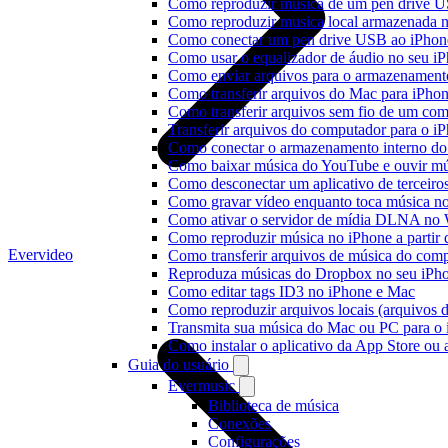
Como reproduzir música de um pen drive 
Como reproduzir musica local armazenada 
Como conectar um pen drive USB ao iPhone 
Como usar o equalizador de áudio no seu i
Como enviar arquivos para o armazenament
Como transferir arquivos do Mac para iPhon
Como transferir arquivos sem fio de um co
Transferir arquivos do computador para o 
Como conectar o armazenamento interno do
Como baixar música do YouTube e ouvir mús
Como desconectar um aplicativo de terceiro
Como gravar vídeo enquanto toca música n
Como ativar o servidor de mídia DLNA no 
Como reproduzir música no iPhone a part
Evervideo
Como transferir arquivos de música do com
Reproduza músicas do Dropbox no seu iPhon
Como editar tags ID3 no iPhone e Mac
Como reproduzir arquivos locais (arquivos 
Transmita sua música do Mac ou PC para 
Como instalar o aplicativo da App Store ou
Guia do usuário
Evermusic
Biblioteca de música
Conexões
Configurações