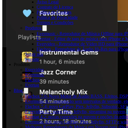
Aviso Legal
Contrato de Licença
Política de Cookies
Política de Privacidade
Termos e Condições
Produtos
Evermusic - Reprodutor de Música Offline para i
Evertag - Editor de tags de música para iPhone e 
Evervideo - Reprodutor de Vídeo HD para iPhon
Flacbox - Reprodutor de Áudio Hi-Res para iPho
Sobre nós
Suporte
Produtos
Evervideo
Evermusic
Flacbox
Evertag
Blog
Flacbox 7.6: Novo Motor de Áudio BASS, Efeitos, DSP 
Evermusic 8.7: reprodução sem intervalos de verdade, ef
Flacbox 7.4: novo CarPlay, Plex, Jellyfin, Subsonic, SF
Evervideo 1.7: novo Plex, Jellyfin, streaming na nuvem,
Evertag 4.2: novas conexões na nuvem e opções do edito
Evermusic 8.6: novo CarPlay, Plex, Jellyfin, SFTP e widg
Melhores Reprodutores de Música em Nuvem para iPho