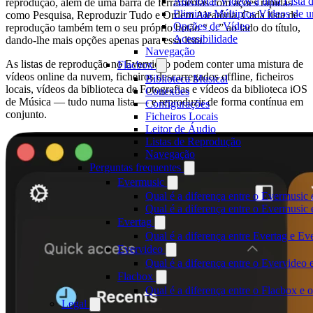
Adicionar Vídeos a uma Lista 
reprodução, além de uma barra de ferramentas com ações rápidas
Eliminar Múltiplos Vídeos de 
como Pesquisa, Reproduzir Tudo e Ordem Aleatória. Cada lista de
Opções de Vídeo
reprodução também tem o seu próprio botão “…” ao lado do título,
Acessibilidade
dando-lhe mais opções apenas para essa lista.
Navegação
As listas de reprodução no Evervideo podem conter uma mistura de
Flacbox
vídeos online da nuvem, ficheiros descarregados offline, ficheiros
Biblioteca Musical
locais, vídeos da biblioteca de Fotografias e vídeos da biblioteca iOS
Conexões
de Música — tudo numa lista — e reproduzir de forma contínua em
Configurações
conjunto.
Ficheiros Locais
Leitor de Áudio
Listas de Reprodução
Navegação
Perguntas frequentes
Evermusic
Qual é a diferença entre o Evermusic 
Qual é a diferença entre o Evermusi
Evertag
Qual é a diferença entre Evertag e E
Evervideo
Qual é a diferença entre o Evervideo
Flacbox
Qual é a diferença entre o Flacbox e
Legal