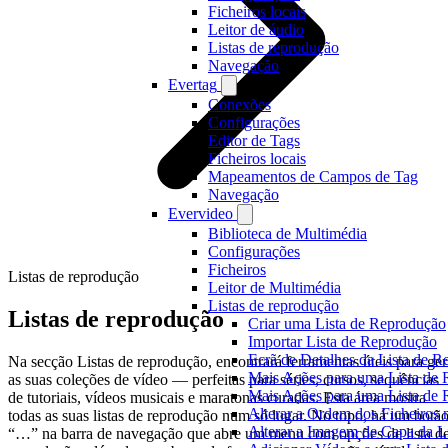
Ficheiros locais
Leitor de áudio
Listas de reprodução
Navegação
Evertag
Conexões
Configurações
Editor de Tags
Ficheiros locais
Mapeamentos de Campos de Tag
Navegação
Evervideo
Biblioteca de Multimédia
Configurações
Ficheiros
Listas de reprodução
Leitor de Multimédia
Listas de reprodução
Listas de reprodução
Criar uma Lista de Reprodução
Importar Lista de Reprodução
Ecrã de Detalhes da Lista de 
Na secção Listas de reprodução, encontrará ferramentas úteis para ger
Mais Ações para uma Lista de 
as suas coleções de vídeo — perfeitas para séries, cursos, sequências
Mais Ações para uma Lista de 
de tutoriais, vídeos musicais e maratonas curadas. Esta área mostra
Alterar a Ordem dos Ficheiros
todas as suas listas de reprodução num só lugar. No topo, há um botã
Alterar a Imagem de Capa da L
“…” na barra de navegação que abre um menu com opções de lista d