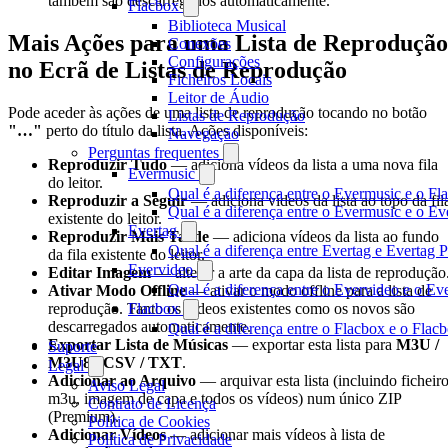
também são descarregados automaticamente.
Flacbox
Biblioteca Musical
Mais Ações para uma Lista de Reprodução
Conexões
Configurações
no Ecrã de Listas de Reprodução
Ficheiros Locais
Leitor de Áudio
Pode aceder às ações de uma lista de reprodução tocando no botão
Listas de Reprodução
"…"
perto do título da lista. Ações disponíveis:
Navegação
Perguntas frequentes
Reproduzir Tudo
— adiciona vídeos da lista a uma nova fila
Evermusic
do leitor.
Qual é a diferença entre o Evermusic e o Fl
Reproduzir a Seguir
— adiciona vídeos da lista ao topo da fil
Qual é a diferença entre o Evermusic e o 
existente do leitor.
Evertag
Reproduzir Mais Tarde
— adiciona vídeos da lista ao fundo
Qual é a diferença entre Evertag e Evertag
da fila existente do leitor.
Evervideo
Editar Imagem
— alterar a arte da capa da lista de reprodução
Qual é a diferença entre o Evervideo e o E
Ativar Modo Offline
— ativar o modo offline para a lista de
Flacbox
reprodução. Tanto os vídeos existentes como os novos são
descarregados automaticamente.
Qual é a diferença entre o Flacbox e o Fla
Exportar Lista de Músicas
— exportar esta lista para
M3U /
Suporte
M3U8 / CSV / TXT
.
Legal
Adicionar ao Arquivo
— arquivar esta lista (incluindo ficheir
Aviso Legal
m3u, imagem de capa e todos os vídeos) num único ZIP
Contrato de Licença
(Premium).
Política de Cookies
Adicionar Vídeos
— adicionar mais vídeos à lista de
Política de Privacidade