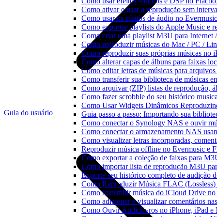
Como usar efeitos sonoros e DSP no Flacbo
Como ativar e usar a reprodução sem interv
Como usar os efeitos de áudio no Evermusic:
Como exportar playlists do Apple Music e 
Como criar uma playlist M3U para Internet
Como reproduzir músicas do Mac / PC / L
Como reproduzir suas próprias músicas no 
Como alterar capas de álbuns para faixas loc
Como editar letras de músicas para arquiv
Como transferir sua biblioteca de músicas en
Como arquivar (ZIP) listas de reprodução, ál
Como fazer scrobble do seu histórico music
Como Usar Widgets Dinâmicos Reproduzind
Guia do usuário
Guia passo a passo: Importando sua bibliot
Como conectar o Synology NAS e ouvir mú
Como conectar o armazenamento NAS usan
Como visualizar letras incorporadas, comen
Reproduzir música offline no Evermusic e Fl
Como exportar a coleção de faixas para M
Como importar lista de reprodução M3U pa
Exporte seu histórico completo de audição 
Como Reproduzir Música FLAC (Lossless)
Como transmitir música do iCloud Drive n
Como adicionar e visualizar comentários na
Como Ouvir Audiolivros no iPhone, iPad e