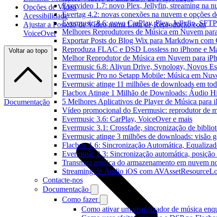
Evervideo 1.7: novo Plex, Jellyfin, streaming na 
Opções de Vídeo
Evertag 4.2: novas conexões na nuvem e opções do
Acessibilidade
Evermusic 8.6: novo CarPlay, Plex, Jellyfin, SFTP 
Ajustar a Posição de Vídeo numa Lista de Reprodução com
Melhores Reprodutores de Música em Nuvem par
VoiceOver
Exportar Posts do Blog Wix para Markdown com
Reproduza FLAC e DSD Lossless no iPhone e M
Voltar ao topo
Melhor Reprodutor de Música em Nuvem para iPh
Evermusic 6.8: Aliyun Drive, Synology, Novos Est
Evermusic Pro no Setapp Mobile: Música em Nuv
Evermusic atinge 11 milhões de downloads em to
Flacbox Atinge 1 Milhão de Downloads: Áudio H
5 Melhores Aplicativos de Player de Música para
Documentação
Vídeo promocional do Evermusic: reprodutor de 
Evermusic 3.6: CarPlay, VoiceOver e mais
Evermusic 3.1: Crossfade, sincronização de biblio
Evermusic atinge 3 milhões de downloads: visão ge
Flacbox 1.6: Sincronização Automática, Equaliza
Evermusic 2.3: Sincronização automática, posição 
Transmita música do armazenamento em nuvem n
Streaming de Áudio iOS com AVAssetResourceLo
Contacte-nos
Documentação
Como fazer
Como ativar um visualizador de música enq