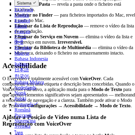
Sistema
Mostrar na Pasta
— revela a pasta onde o ficheiro está
Deutsch
localizado.
Ελληνικά
Mostrar no Finder
— para ficheiros importados do Mac, reve
English
a pasta no Mac.
Español
Eliminar da Lista de Reprodução
— remove o vídeo da lista
Suomi
de reprodução.
Français
Eliminar do Serviço em Nuvem
— elimina o vídeo da lista e
עברית
do serviço em nuvem.
Irreversível.
हिन्दी
Eliminar da Biblioteca de Multimédia
— elimina o vídeo da
Hrvatski
biblioteca, deixando o ficheiro no armazenamento intacto.
Magyar
Bahasa Indonesia
Italiano
Acessibilidade
日本語
한국어
O Evervideo é totalmente acessível com
VoiceOver
. Cada
Bahasa Melayu
componente tem uma etiqueta e descrição bem concebidas. Quando o
Nederlands
VoiceOver está ativo, a aplicação muda para o
Modo de Texto
para
Norsk
que apenas elementos significativos sejam apresentados — melhoran
Polski
a velocidade de navegação e a clareza. Também pode ativar o Modo
Português
de Texto em
Configurações → Acessibilidade → Modo de Texto
.
Română
Русский
Ajustar a Posição de Vídeo numa Lista de
Slovenčina
Reprodução com VoiceOver
Svenska
ไทย