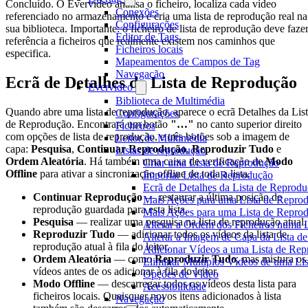
Concluído. O Evervideo analisa o ficheiro, localiza cada vídeo
Conexões
referenciado no armazenamento e cria uma lista de reprodução real na
Configurações
sua biblioteca. Importante: o ficheiro de lista de reprodução deve faze
Editor de Tags
referência a ficheiros que realmente existem nos caminhos que
Ficheiros locais
especifica.
Mapeamentos de Campos de Tag
Navegação
Ecrã de Detalhes da Lista de Reprodução
Evervideo
Biblioteca de Multimédia
Quando abre uma lista de reprodução, aparece o ecrã Detalhes da Lis
Configurações
de Reprodução. Encontrará um botão
"…"
no canto superior direito
Ficheiros
com opções de lista de reprodução, e três botões sob a imagem de
Leitor de Multimédia
capa:
Pesquisa
,
Continuar Reprodução
,
Reproduzir Tudo
e
Listas de reprodução
Ordem Aleatória
. Há também uma caixa de verificação de
Modo
Criar uma Lista de Reprodução
Offline
para ativar a sincronização offline de toda a lista.
Importar Lista de Reprodução
Ecrã de Detalhes da Lista de Reprod
Continuar Reprodução
— restaurar a última posição de
Mais Ações para uma Lista de Reprod
reprodução guardada para esta lista.
Mais Ações para uma Lista de Reprod
Pesquisa
— realizar uma pesquisa na lista de reprodução atual.
Alterar a Ordem dos Ficheiros numa 
Reproduzir Tudo
— adicionar todos os vídeos da lista de
Alterar a Imagem de Capa da Lista d
reprodução atual à fila do leitor.
Adicionar Vídeos a uma Lista de Re
Ordem Aleatória
— como
Reproduzir Tudo
, mas mistura os
Eliminar Múltiplos Vídeos de uma Li
vídeos antes de os adicionar à fila do leitor.
Opções de Vídeo
Modo Offline
— descarregar todos os vídeos desta lista para
Acessibilidade
ficheiros locais. Quaisquer novos itens adicionados à lista
Navegação