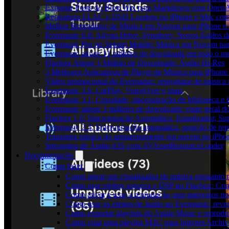
Exportar Posts do Blog Wix para Markdown com Open
Reproduza FLAC e DSD Lossless no iPhone e Mac com
Melhor Reprodutor de Música em Nuvem para iPhone e 
Evermusic 6.8: Aliyun Drive, Synology, Novos Estilos d
Evermusic Pro no Setapp Mobile: Música em Nuvem pa
Evermusic atinge 11 milhões de downloads em todo o 
Flacbox Atinge 1 Milhão de Downloads: Áudio Hi-Res
5 Melhores Aplicativos de Player de Música para iPhon
Vídeo promocional do Evermusic: reprodutor de música
Evermusic 3.6: CarPlay, VoiceOver e mais
Evermusic 3.1: Crossfade, sincronização de biblioteca e
Evermusic atinge 3 milhões de downloads: visão geral do
Flacbox 1.6: Sincronização Automática, Equalizador, S
Evermusic 2.3: Sincronização automática, posição de rep
Transmita música do armazenamento em nuvem no iPho
Streaming de Áudio iOS com AVAssetResourceLoader
Documentação
Como fazer
Como ativar um visualizador de música enquanto 
Como usar efeitos sonoros e DSP no Flacbox: Com
Como ativar e usar a reprodução sem intervalos n
Como usar os efeitos de áudio no Evermusic: rever
Como exportar playlists do Apple Music e reprod
Como criar uma playlist M3U para Internet Archi