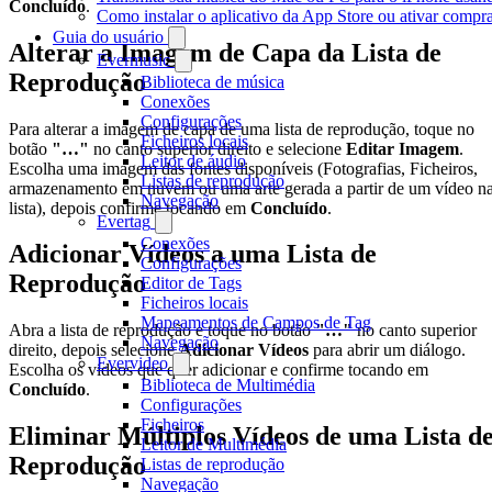
Concluído
.
Como instalar o aplicativo da App Store ou ativar comp
Guia do usuário
Alterar a Imagem de Capa da Lista de
Evermusic
Reprodução
Biblioteca de música
Conexões
Configurações
Para alterar a imagem de capa de uma lista de reprodução, toque no
Ficheiros locais
botão
"…"
no canto superior direito e selecione
Editar Imagem
.
Leitor de áudio
Escolha uma imagem das fontes disponíveis (Fotografias, Ficheiros,
Listas de reprodução
armazenamento em nuvem ou uma arte gerada a partir de um vídeo n
Navegação
lista), depois confirme tocando em
Concluído
.
Evertag
Conexões
Adicionar Vídeos a uma Lista de
Configurações
Reprodução
Editor de Tags
Ficheiros locais
Mapeamentos de Campos de Tag
Abra a lista de reprodução e toque no botão
"…"
no canto superior
Navegação
direito, depois selecione
Adicionar Vídeos
para abrir um diálogo.
Evervideo
Escolha os vídeos que quer adicionar e confirme tocando em
Biblioteca de Multimédia
Concluído
.
Configurações
Ficheiros
Eliminar Múltiplos Vídeos de uma Lista d
Leitor de Multimédia
Reprodução
Listas de reprodução
Navegação