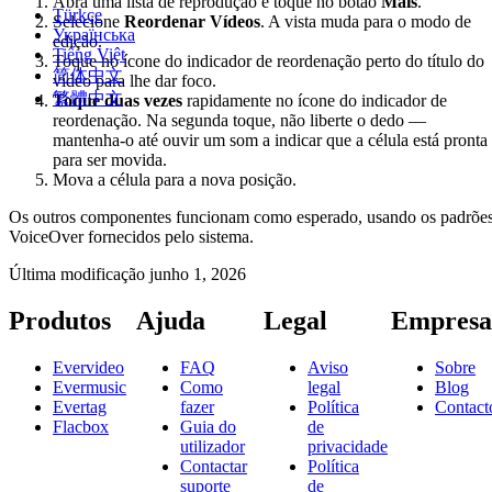
Abra uma lista de reprodução e toque no botão
Mais
.
Türkçe
Selecione
Reordenar Vídeos
. A vista muda para o modo de
Українська
edição.
Tiếng Việt
Toque no ícone do indicador de reordenação perto do título do
简体中文
vídeo para lhe dar foco.
繁體中文
Toque duas vezes
rapidamente no ícone do indicador de
reordenação. Na segunda toque, não liberte o dedo —
mantenha-o até ouvir um som a indicar que a célula está pronta
para ser movida.
Mova a célula para a nova posição.
Os outros componentes funcionam como esperado, usando os padrõe
VoiceOver fornecidos pelo sistema.
Última modificação
junho 1, 2026
Produtos
Ajuda
Legal
Empresa
Evervideo
FAQ
Aviso
Sobre
Evermusic
Como
legal
Blog
Evertag
fazer
Política
Contact
Flacbox
Guia do
de
utilizador
privacidade
Contactar
Política
suporte
de