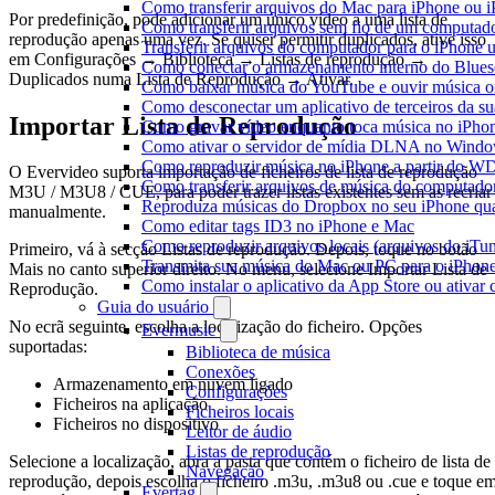
Como transferir arquivos do Mac para iPhone ou i
Por predefinição, pode adicionar um único vídeo a uma lista de
Como transferir arquivos sem fio de um computad
reprodução apenas uma vez. Se quiser permitir duplicados, ative isso
Transferir arquivos do computador para o iPhone
em Configurações → Biblioteca → Listas de reprodução →
Como conectar o armazenamento interno do Blues
Duplicados numa Lista de Reprodução → Ativar.
Como baixar música do YouTube e ouvir música of
Como desconectar um aplicativo de terceiros da s
Importar Lista de Reprodução
Como gravar vídeo enquanto toca música no iPho
Como ativar o servidor de mídia DLNA no Window
Como reproduzir música no iPhone a partir do
O Evervideo suporta importação de ficheiros de lista de reprodução
Como transferir arquivos de música do computado
M3U / M3U8 / CUE, para poder trazer listas existentes sem as recriar
Reproduza músicas do Dropbox no seu iPhone quan
manualmente.
Como editar tags ID3 no iPhone e Mac
Como reproduzir arquivos locais (arquivos do iTu
Primeiro, vá à secção Listas de reprodução. Depois, toque no botão
Transmita sua música do Mac ou PC para o iPho
Mais no canto superior direito. No menu, selecione Importar Lista de
Como instalar o aplicativo da App Store ou ativa
Reprodução.
Guia do usuário
No ecrã seguinte, escolha a localização do ficheiro. Opções
Evermusic
suportadas:
Biblioteca de música
Conexões
Armazenamento em nuvem ligado
Configurações
Ficheiros na aplicação
Ficheiros locais
Ficheiros no dispositivo
Leitor de áudio
Listas de reprodução
Selecione a localização, abra a pasta que contém o ficheiro de lista de
Navegação
reprodução, depois escolha o ficheiro .m3u, .m3u8 ou .cue e toque e
Evertag