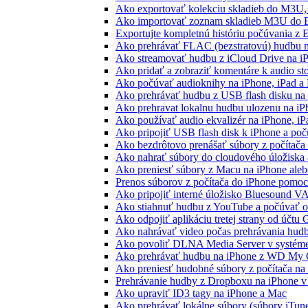
Ako exportovať kolekciu skladieb do M3U
Ako importovať zoznam skladieb M3U do E
Exportujte kompletnú históriu počúvania z 
Ako prehrávať FLAC (bezstratovú) hudbu 
Ako streamovať hudbu z iCloud Drive na i
Ako pridať a zobraziť komentáre k audio s
Ako počúvať audioknihy na iPhone, iPad 
Ako prehrávať hudbu z USB flash disku n
Ako prehravat lokalnu hudbu ulozenu na i
Ako používať audio ekvalizér na iPhone, i
Ako pripojiť USB flash disk k iPhone a po
Ako bezdrôtovo prenášať súbory z počítač
Ako nahrať súbory do cloudového úložiska a
Ako preniesť súbory z Macu na iPhone ale
Prenos súborov z počítača do iPhone pomo
Ako pripojiť interné úložisko Bluesound V
Ako stiahnuť hudbu z YouTube a počúvať o
Ako odpojiť aplikáciu tretej strany od účtu
Ako nahrávať video počas prehrávania hud
Ako povoliť DLNA Media Server v systéme
Ako prehrávať hudbu na iPhone z WD My
Ako preniesť hudobné súbory z počítača n
Prehrávanie hudby z Dropboxu na iPhone v 
Ako upraviť ID3 tagy na iPhone a Mac
Ako prehrávať lokálne súbory (súbory iTun