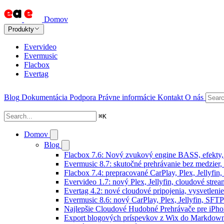
Domov
Produkty
Evervideo
Evermusic
Flacbox
Evertag
Blog
Dokumentácia
Podpora
Právne informácie
Kontakt
O nás
⌘
K
Domov
Blog
Flacbox 7.6: Nový zvukový engine BASS, efekty,
Evermusic 8.7: skutočné prehrávanie bez medzier, 
Flacbox 7.4: prepracované CarPlay, Plex, Jellyfi
Evervideo 1.7: nový Plex, Jellyfin, cloudové strea
Evertag 4.2: nové cloudové pripojenia, vysvetlenie
Evermusic 8.6: nový CarPlay, Plex, Jellyfin, SFTP
Najlepšie Cloudové Hudobné Prehrávače pre iPho
Export blogových príspevkov z Wix do Markdo