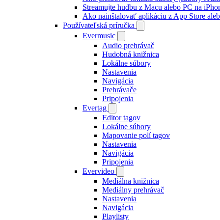
Streamujte hudbu z Macu alebo PC na iP
Ako nainštalovať aplikáciu z App Store al
Používateľská príručka
Evermusic
Audio prehrávač
Hudobná knižnica
Lokálne súbory
Nastavenia
Navigácia
Prehrávače
Pripojenia
Evertag
Editor tagov
Lokálne súbory
Mapovanie polí tagov
Nastavenia
Navigácia
Pripojenia
Evervideo
Mediálna knižnica
Mediálny prehrávač
Nastavenia
Navigácia
Playlisty