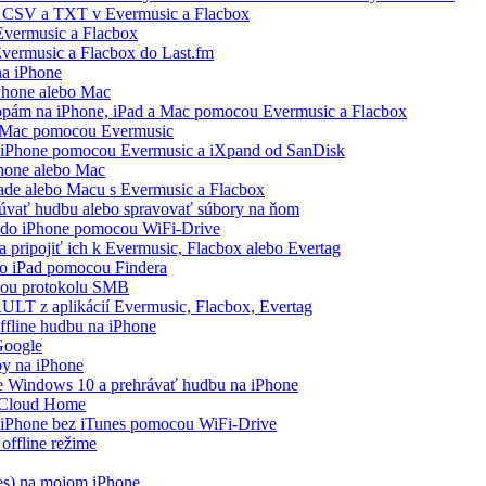
, CSV a TXT v Evermusic a Flacbox
vermusic a Flacbox
Evermusic a Flacbox do Last.fm
na iPhone
Phone alebo Mac
topám na iPhone, iPad a Mac pomocou Evermusic a Flacbox
a Mac pomocou Evermusic
a iPhone pomocou Evermusic a iXpand od SanDisk
Phone alebo Mac
Pade alebo Macu s Evermusic a Flacbox
čúvať hudbu alebo spravovať súbory na ňom
a do iPhone pomocou WiFi-Drive
 pripojiť ich k Evermusic, Flacbox alebo Evertag
bo iPad pomocou Findera
cou protokolu SMB
AULT z aplikácií Evermusic, Flacbox, Evertag
ffline hudbu na iPhone
 Google
by na iPhone
 Windows 10 a prehrávať hudbu na iPhone
 Cloud Home
a iPhone bez iTunes pomocou WiFi-Drive
offline režime
es) na mojom iPhone