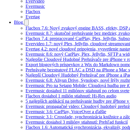
Evervideo
Evermusic
Flacbox
Evertag
Blog
Flacbox 7.6: Nový zvukový engine BASS, efekty, DSP a
Evermusic 8.7: skutočné prehrávanie bez medzier, zvukové
Flacbox 7.4: prepracované CarPlay, Plex, Jellyfin, Subs
Evervideo 1.7: nový Plex, Jellyfin, cloudové streamovani
Evertag 4.2: nové cloudové pripojenia, vysvetlenie nasta
Evermusic 8.6: nový CarPlay, Plex, Jellyfin, SFTP a wid
Najlepšie Cloudové Hudobné Prehrávače pre iPhone v r
Export blogových príspevkov z Wix do Markdown po
Prehrávajte bezstratové FLAC a DSD na iPhone a Mac s
Najlepší Cloudový Hudobný Prehrávač pre iPhone a iPa
Evermusic 6.8: Aliyun Drive, Synology, nové štýly rozhr
Evermusic Pro na Setapp Mobile: Cloudová hudba pre 
Evermusic dosiahol 11 miliónov stiahnutí po celom svete
Flacbox dosiahol 1 milión stiahnutí: Hi-Res audio
5 najlepších aplikácií na prehrávanie hudby pre iPhone 
Evermusic propagačné video: Cloudový hudobný prehrá
Evermusic 3.6: CarPlay, VoiceOver a ďalšie
Evermusic 3.1: Crossfade, synchronizácia knižnice a zál
Evermusic dosiahol 3 milióny stiahnutí: Prehľad funkcií
Flacbox 1.6: Automatická synchronizácia, ekvalizér, p