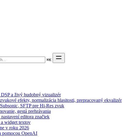
⌘
K
 DSP a živý hudobný vizualizér
zvukové efekty, normalizácia hlasitosti, prepracovaný ekvalizér
n, Subsonic, SFTP pre Hi-Res zvuk
movanie, gestá prehrávania
 nastavení editora značiek
 a widget textov
ne v roku 2026
wn pomocou OpenAI