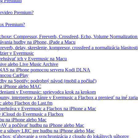
tag Premium
ervideo Premium?
box Premium?
boxe: Compressor, Freeverb, Crossfeed, Echo, Volume Normalization 
ávania hudby na iPhone, iPade a Macu
verb, delay, skreslenie, kompresor, crossfeed a normalizácia hlasitosti
dzier v Evermusic
prehrávať ich v Evermusic na Macu
hive alebo Live Music Archive
/ NAS na iPhone pomocou servera Kodi DLNA
omocou CarPlay
by na Spotify: podrobný návod (mobil a počítač)
 na iPhone alebo MAC
deniami v Evermusic: sprievodca krok za krokom
my, interpretov a žánre v Evermusic a Flacbox a preniesť na iné zari
c alebo Flacbox do Last.fm
prehráva v Evermusic a Flacbox na iPhone a Mac
e iCloud do Evermusic a Flacbox
bu na iPhone alebo Mac
AV a počúvať hudbu na iPhone alebo Mac
áre a súbory LRC pre hudbu na iPhone alebo Mac
acbox: sťahovanie a synchronizácia z cloudu do lokálnych súborov