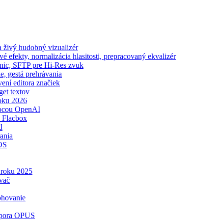
 živý hudobný vizualizér
 efekty, normalizácia hlasitosti, prepracovaný ekvalizér
onic, SFTP pre Hi-Res zvuk
e, gestá prehrávania
vení editora značiek
get textov
oku 2026
mocou OpenAI
 Flacbox
d
ania
iOS
v roku 2025
vač
ohovanie
odpora OPUS