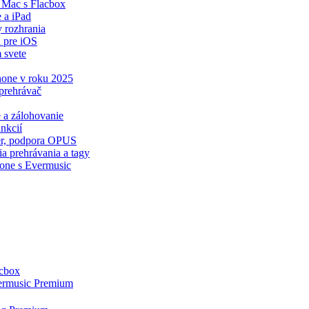
 Mac s Flacbox
 a iPad
y rozhrania
 pre iOS
 svete
Phone v roku 2025
prehrávač
e a zálohovanie
nkcií
zér, podpora OPUS
a prehrávania a tagy
hone s Evermusic
acbox
vermusic Premium