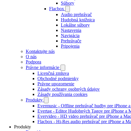
Súbory
Flacbox
Audio prehrávač
Hudobná knižnica
Lokálne súbory
Nastavenia
Navigácia
Prehrávače
Pripojenia
Kontaktujte nás
O nás
Podpora
Právne informácie
Licenčná zmluva
Obchodné podmienky
Právne upozornenie
Zásady ochrany osobných údajov
Zásady používania cookies
Produkty
Evermusic - Offline prehrávač hudby pre iPhone 
Evertag - Editor Hudobných Tagov pre iPhone a 
Evervideo - HD video prehrávač pre iPhone a Ma
Flacbox - Hi-Res audio prehrávač pre iPhone a M
Produkty