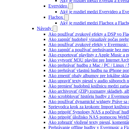
Aký je rozdiel medzi Evertag a Ever
Evervideo
Aký je rozdiel medzi Evervideo a Ev
Flacbox
Aký je rozdiel medzi Flacbox a Flac
Návody
Ako používať zvukové efekty a DSP vo Flac
Ako zapnúť hudobný vizualizér počas prehr
Ako používať zvukové efekty v Evermusic: re
Ako zapnúť a používať prehrávanie bez me
Ako exportovať playlisty z Apple Music a 
Ako vytvoriť M3U playlist pre Internet Arc
Ako prehrávať hudbu z Mac / PC / Linux 
Ako prehrávať vlastnú hudbu na iPhone p
Ako zmeniť obaly albumov pre lokálne sklad
Ako upraviť texty piesní v audio súboroch
Ako preniesť hudobnú knižnicu medzi zaria
Ako archivovať (ZIP) zoznamy skladieb, albu
Ako scrobblovať históriu hudby z Evermusi
Ako používať dynamické widgety Práve sa 
Sprievodca krok za krokom: Import knižnic
Ako pripojiť Synology NAS a počúvať hud
Ako pripojiť úložisko NAS pomocou WebD
Ako zobraziť vložené texty piesní, koment
Prehrávanie offline hudby v Evermusic a Fl