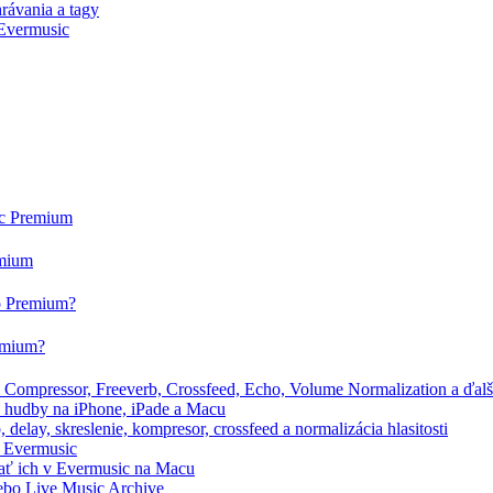
rávania a tagy
 Evermusic
ic Premium
emium
eo Premium?
remium?
Compressor, Freeverb, Crossfeed, Echo, Volume Normalization a ďalš
a hudby na iPhone, iPade a Macu
elay, skreslenie, kompresor, crossfeed a normalizácia hlasitosti
v Evermusic
vať ich v Evermusic na Macu
lebo Live Music Archive