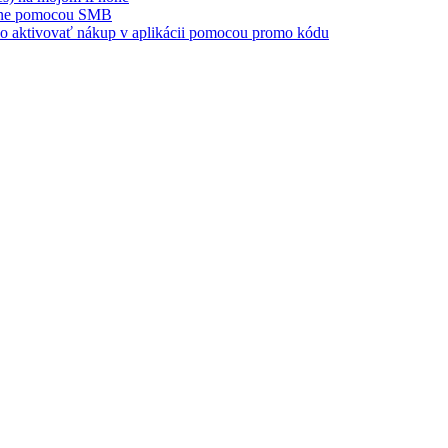
hone pomocou SMB
ebo aktivovať nákup v aplikácii pomocou promo kódu