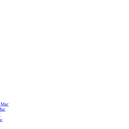
a Mac
Mac
c
ac