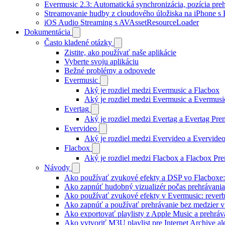
Evermusic 2.3: Automatická synchronizácia, pozícia preh
Streamovanie hudby z cloudového úložiska na iPhone s
iOS Audio Streaming s AVAssetResourceLoader
Dokumentácia
Často kladené otázky
Zistite, ako používať naše aplikácie
Vyberte svoju aplikáciu
Bežné problémy a odpovede
Evermusic
Aký je rozdiel medzi Evermusic a Flacbox
Aký je rozdiel medzi Evermusic a Evermus
Evertag
Aký je rozdiel medzi Evertag a Evertag Pr
Evervideo
Aký je rozdiel medzi Evervideo a Evervid
Flacbox
Aký je rozdiel medzi Flacbox a Flacbox P
Návody
Ako používať zvukové efekty a DSP vo Flacboxe: 
Ako zapnúť hudobný vizualizér počas prehrávani
Ako používať zvukové efekty v Evermusic: reverb, d
Ako zapnúť a používať prehrávanie bez medzier 
Ako exportovať playlisty z Apple Music a prehrá
Ako vytvoriť M3U playlist pre Internet Archive a