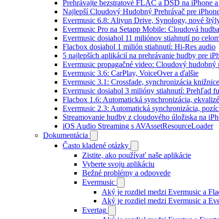
Prehrávajte bezstratové FLAC a DSD na iPhone a
Najlepší Cloudový Hudobný Prehrávač pre iPhone
Evermusic 6.8: Aliyun Drive, Synology, nové štýl
Evermusic Pro na Setapp Mobile: Cloudová hudba
Evermusic dosiahol 11 miliónov stiahnutí po celom
Flacbox dosiahol 1 milión stiahnutí: Hi-Res audio
5 najlepších aplikácií na prehrávanie hudby pre i
Evermusic propagačné video: Cloudový hudobný 
Evermusic 3.6: CarPlay, VoiceOver a ďalšie
Evermusic 3.1: Crossfade, synchronizácia knižnic
Evermusic dosiahol 3 milióny stiahnutí: Prehľad fu
Flacbox 1.6: Automatická synchronizácia, ekvali
Evermusic 2.3: Automatická synchronizácia, pozíci
Streamovanie hudby z cloudového úložiska na iP
iOS Audio Streaming s AVAssetResourceLoader
Dokumentácia
Často kladené otázky
Zistite, ako používať naše aplikácie
Vyberte svoju aplikáciu
Bežné problémy a odpovede
Evermusic
Aký je rozdiel medzi Evermusic a Fl
Aký je rozdiel medzi Evermusic a E
Evertag