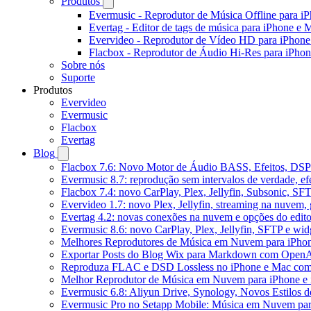
Produtos
Evermusic - Reprodutor de Música Offline para i
Evertag - Editor de tags de música para iPhone e 
Evervideo - Reprodutor de Vídeo HD para iPhon
Flacbox - Reprodutor de Áudio Hi-Res para iPho
Sobre nós
Suporte
Produtos
Evervideo
Evermusic
Flacbox
Evertag
Blog
Flacbox 7.6: Novo Motor de Áudio BASS, Efeitos, DSP 
Evermusic 8.7: reprodução sem intervalos de verdade, ef
Flacbox 7.4: novo CarPlay, Plex, Jellyfin, Subsonic, SF
Evervideo 1.7: novo Plex, Jellyfin, streaming na nuvem,
Evertag 4.2: novas conexões na nuvem e opções do edito
Evermusic 8.6: novo CarPlay, Plex, Jellyfin, SFTP e widg
Melhores Reprodutores de Música em Nuvem para iPho
Exportar Posts do Blog Wix para Markdown com Open
Reproduza FLAC e DSD Lossless no iPhone e Mac com
Melhor Reprodutor de Música em Nuvem para iPhone e 
Evermusic 6.8: Aliyun Drive, Synology, Novos Estilos d
Evermusic Pro no Setapp Mobile: Música em Nuvem pa