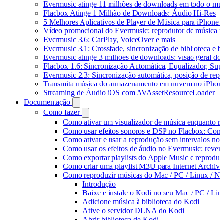
Evermusic atinge 11 milhões de downloads em todo o 
Flacbox Atinge 1 Milhão de Downloads: Áudio Hi-Res
5 Melhores Aplicativos de Player de Música para iPhon
Vídeo promocional do Evermusic: reprodutor de música
Evermusic 3.6: CarPlay, VoiceOver e mais
Evermusic 3.1: Crossfade, sincronização de biblioteca e
Evermusic atinge 3 milhões de downloads: visão geral do
Flacbox 1.6: Sincronização Automática, Equalizador, S
Evermusic 2.3: Sincronização automática, posição de rep
Transmita música do armazenamento em nuvem no iPho
Streaming de Áudio iOS com AVAssetResourceLoader
Documentação
Como fazer
Como ativar um visualizador de música enquanto 
Como usar efeitos sonoros e DSP no Flacbox: Com
Como ativar e usar a reprodução sem intervalos n
Como usar os efeitos de áudio no Evermusic: rever
Como exportar playlists do Apple Music e reprod
Como criar uma playlist M3U para Internet Archi
Como reproduzir músicas do Mac / PC / Linux /
Introdução
Baixe e instale o Kodi no seu Mac / PC / L
Adicione música à biblioteca do Kodi
Ative o servidor DLNA do Kodi
Abrir biblioteca do Kodi