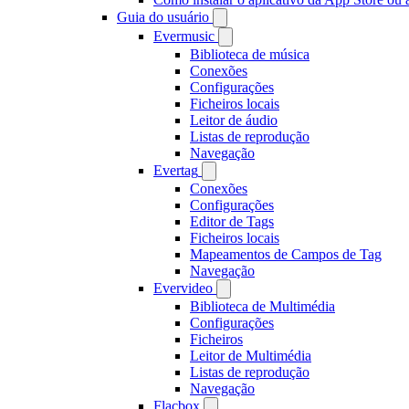
Guia do usuário
Evermusic
Biblioteca de música
Conexões
Configurações
Ficheiros locais
Leitor de áudio
Listas de reprodução
Navegação
Evertag
Conexões
Configurações
Editor de Tags
Ficheiros locais
Mapeamentos de Campos de Tag
Navegação
Evervideo
Biblioteca de Multimédia
Configurações
Ficheiros
Leitor de Multimédia
Listas de reprodução
Navegação
Flacbox