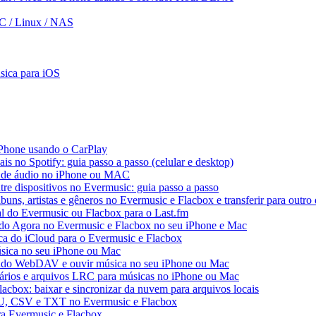
PC / Linux / NAS
úsica para iOS
iPhone usando o CarPlay
ais no Spotify: guia passo a passo (celular e desktop)
os de áudio no iPhone ou MAC
tre dispositivos no Evermusic: guia passo a passo
buns, artistas e gêneros no Evermusic e Flacbox e transferir para outro 
al do Evermusic ou Flacbox para o Last.fm
o Agora no Evermusic e Flacbox no seu iPhone e Mac
eca do iCloud para o Evermusic e Flacbox
sica no seu iPhone ou Mac
do WebDAV e ouvir música no seu iPhone ou Mac
tários e arquivos LRC para músicas no iPhone ou Mac
acbox: baixar e sincronizar da nuvem para arquivos locais
3U, CSV e TXT no Evermusic e Flacbox
ra Evermusic e Flacbox