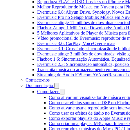
Reproduza FLAC e DSD Lossless no iPhone e M
Melhor Reprodutor de Música em Nuvem para iPh
Evermusic 6.8: Aliyun Drive, Synology, Novos Est
Evermusic Pro no Setapp Mobile: Música em Nuv
Evermusic atinge 11 milhões de downloads em to
Flacbox Atinge 1 Milhão de Downloads: Áudio H
5 Melhores Aplicativos de Player de Música para
Vídeo promocional do Evermusic: reprodutor de 
Evermusic 3.6: CarPlay, VoiceOver e mais
Evermusic 3.1: Crossfade, sincronização de biblio
Evermusic atinge 3 milhões de downloads: visão ge
Flacbox 1.6: Sincronização Automática, Equaliza
Evermusic 2.3: Sincronização automática, posição 
Transmita música do armazenamento em nuvem n
Streaming de Áudio iOS com AVAssetResourceLo
Contacte-nos
Documentação
Como fazer
Como ativar um visualizador de música enq
Como usar efeitos sonoros e DSP no Flacbo
Como ativar e usar a reprodução sem interv
Como usar os efeitos de áudio no Evermusic:
Como exportar playlists do Apple Music e 
Como criar uma playlist M3U para Internet
Como reproduzir músicas do Mac / PC / L