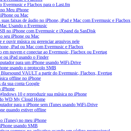
do Evermusic e Flacbox para o Last.fm
 no Meu iPhone
o iPhone ou Mac
s suas faixas de áudio no iPhone, iPad e Mac com Evermusic e Flacbox
 Mac Usando o Evermusic
USB no iPhone com Evermusic e iXpand da SanDisk
no seu iPhone ou Mac
e ouvir música ou gerenciar arquivos nele
Phone, iPad ou Mac com Evermusic e Flacbox
o em nuvem e conectar ao Evermusic, Flacbox ou Evertag
e ou iPad usando o Finder
mputador para um iPhone usando WiFi-Drive
iPhone usando o protocolo SMB
 Bluesound VAULT a partir do Evermusic, Flacbox, Evertag
ica offline no iPhone
s da sua conta Google
o iPhone
Windows 10 e reproduzir sua música no iPhone
ir do WD My Cloud Home
putador para o iPhone sem iTunes usando WiFi-Drive
e quando estiver offline
do iTunes) no meu iPhone
o iPhone usando SMB
 ativar compras no aplicativo usando um código promocional