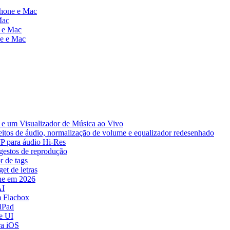
Phone e Mac
Mac
e e Mac
ne e Mac
e um Visualizador de Música ao Vivo
eitos de áudio, normalização de volume e equalizador redesenhado
TP para áudio Hi-Res
 gestos de reprodução
r de tags
et de letras
ne em 2026
AI
 Flacbox
iPad
e UI
ra iOS