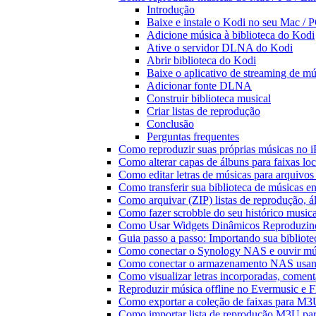
Introdução
Baixe e instale o Kodi no seu Mac / 
Adicione música à biblioteca do Kodi
Ative o servidor DLNA do Kodi
Abrir biblioteca do Kodi
Baixe o aplicativo de streaming de m
Adicionar fonte DLNA
Construir biblioteca musical
Criar listas de reprodução
Conclusão
Perguntas frequentes
Como reproduzir suas próprias músicas no 
Como alterar capas de álbuns para faixas loc
Como editar letras de músicas para arquiv
Como transferir sua biblioteca de músicas en
Como arquivar (ZIP) listas de reprodução, ál
Como fazer scrobble do seu histórico music
Como Usar Widgets Dinâmicos Reproduzind
Guia passo a passo: Importando sua bibliot
Como conectar o Synology NAS e ouvir mú
Como conectar o armazenamento NAS usan
Como visualizar letras incorporadas, comen
Reproduzir música offline no Evermusic e Fl
Como exportar a coleção de faixas para M
Como importar lista de reprodução M3U pa