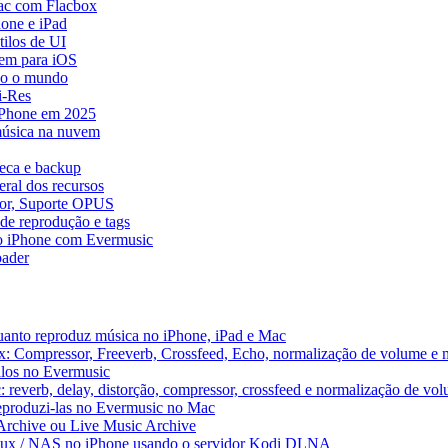
ac com Flacbox
one e iPad
ilos de UI
em para iOS
do o mundo
i-Res
 iPhone em 2025
música na nuvem
teca e backup
ral dos recursos
dor, Suporte OPUS
de reprodução e tags
o iPhone com Evermusic
ader
uanto reproduz música no iPhone, iPad e Mac
x: Compressor, Freeverb, Crossfeed, Echo, normalização de volume e 
alos no Evermusic
 reverb, delay, distorção, compressor, crossfeed e normalização de vo
reproduzi-las no Evermusic no Mac
 Archive ou Live Music Archive
inux / NAS no iPhone usando o servidor Kodi DLNA