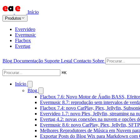
Início
Produtos
Evervideo
Evermusic
Flacbox
Evertag
Blog
Documentação
Suporte
Legal
Contacto
Sobre
⌘
K
Início
Blog
Flacbox 7.6: Novo Motor de Áudio BASS, Efeitos
Evermusic 8.7: reprodução sem intervalos de verda
Flacbox 7.4: novo CarPlay, Plex, Jellyfin, Subson
Evervideo 1.7: novo Plex, Jellyfin, streaming na 
Evertag 4.2: novas conexões na nuvem e opções do
Evermusic 8.6: novo CarPlay, Plex, Jellyfin, SFTP 
Melhores Reprodutores de Música em Nuvem par
Exportar Posts do Blog Wix para Markdown com