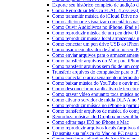
Exporte seu histórico completo de audição 
Como Reproduzir Música FLAC (Lossless)
Como transmitir música do iCloud Drive n
Como adicionar e visualizar comentários na
Como Ouvir Audiolivros no iPhone, iPad e
Como reproduzir música de um pen drive 
Como reproduzir musica local armazenada 
Como conectar um pen drive USB ao iPhone 
Como usar o equalizador de áudio no seu i
Como enviar arquivos para o armazenament
Como transferir arquivos do Mac para iPhon
Como transferir arquivos sem fio de um co
Transferir arquivos do computador para o 
Como conectar o armazenamento interno do
Como baixar música do YouTube e ouvir mús
Como desconectar um aplicativo de terceiro
Como gravar vídeo enquanto toca música n
Como ativar o servidor de mídia DLNA no 
Como reproduzir música no iPhone a part
Como transferir arquivos de música do com
Reproduza músicas do Dropbox no seu iPhon
Como editar tags ID3 no iPhone e Mac
Como reproduzir arquivos locais (arquivos 
Transmita sua música do Mac ou PC para 
Como instalar o aplicativo da App Store ou