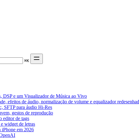
⌘
K
, DSP e um Visualizador de Música ao Vivo
de, efeitos de áudio, normalização de volume e equalizador redesenha
ic, SFTP para áudio Hi-Res
nuvem, gestos de reprodução
 editor de tags
e widget de letras
a iPhone em 2026
 OpenAI