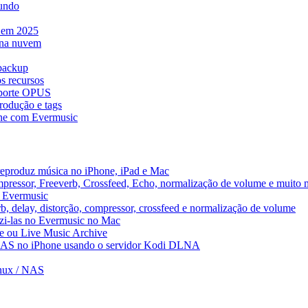
mundo
e em 2025
 na nuvem
 backup
s recursos
uporte OPUS
rodução e tags
ne com Evermusic
reproduz música no iPhone, iPad e Mac
pressor, Freeverb, Crossfeed, Echo, normalização de volume e muito 
o Evermusic
b, delay, distorção, compressor, crossfeed e normalização de volume
uzi-las no Evermusic no Mac
ve ou Live Music Archive
 NAS no iPhone usando o servidor Kodi DLNA
inux / NAS