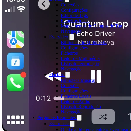
Conexões
Configurações
Editor de Tags
Ficheiros locais
Mapeamentos de Campos de Tag
Navegação
Evervideo
Biblioteca de Multimédia
Configurações
Ficheiros
Leitor de Multimédia
Listas de reprodução
Navegação
Flacbox
Biblioteca Musical
Conexões
Configurações
Ficheiros Locais
Leitor de Áudio
Listas de Reprodução
Navegação
Perguntas frequentes
Evermusic
Qual é a diferença entre o Evermusic 