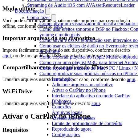
Streaming de Áudio iOS com AVAssetResourceLoader
Modo offline
Documentação
Como fazer
Você pode sincronizar automaticamente arquivos para reprodução
Como ativar um visualizador de música enquanto 
offline, conforme descrito
aqui
.
Como usar efeitos sonoros e DSP no Flacbox: Com
volume e muito mais
Importar arquivos do seu dispositivo
Como ativar e usar a reprodução sem intervalos n
Como usar os efeitos de áudio no Evermusic: rever
Importe facilmente arquivos do seu dispositivo, conforme descrito
de volume
aqui
, ou de uma unidade USB conectada, conforme descrito
aqui
.
Como exportar playlists do Apple Music e reprod
Como criar uma playlist M3U para Internet Archi
Compartilhamento de arquivos do iTunes
Como reproduzir músicas do Mac / PC / Linux /
Como reproduzir suas próprias músicas no iPhone
Introdução
Transfira arquivos usando conexão por cabo, conforme descrito
aqui
.
Adicione arquivos ao aplicativo
Ativar o CarPlay no iPhone
Wi-Fi Drive
Interface do aplicativo no modo CarPlay
Biblioteca
Transfira arquivos sem fio, conforme descrito
aqui
.
Conexões
Arquivos locais
Ativar o CarPlay no iPhone
Visualização de pastas
Limite de profundidade de conteúdo
Reproduzindo agora
Requisitos
Configurações