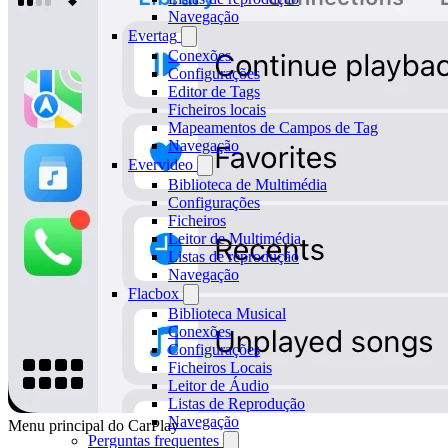
Navegação
Evertag
Conexões
Configurações
Editor de Tags
Ficheiros locais
Mapeamentos de Campos de Tag
Navegação
Evervideo
Biblioteca de Multimédia
Configurações
Ficheiros
Leitor de Multimédia
Listas de reprodução
Navegação
Flacbox
Biblioteca Musical
Conexões
Configurações
Ficheiros Locais
Leitor de Áudio
Listas de Reprodução
Navegação
Menu principal do CarPlay
Perguntas frequentes