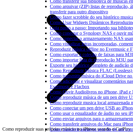
Como transferir sua biblioteca de músicas en
Como arquivar (ZIP) listas de reprodução, á
transferir para outro dispositivo
Como fazer scrobble do seu histórico music
Como Usar Widgets Dinâmicos Reproduzind
Guia passo a passo: Importando sua bibliot
Como conectar o Synology NAS e ouvir mú
Como conectar o armazenamento NAS usan
Como visualizar letras incorporadas, comen
Reproduzir música offline no Evermusic e Fl
Como exportar a coleção de faixas para M
Como importar lista de reprodução M3U pa
Exporte seu histórico completo de audição 
Como Reproduzir Música FLAC (Lossless)
Como transmitir música do iCloud Drive n
Como adicionar e visualizar comentários na
Evermusic e Flacbox
Como Ouvir Audiolivros no iPhone, iPad e
Como reproduzir música de um pen drive 
Como reproduzir musica local armazenada 
Como conectar um pen drive USB ao iPhone 
Como usar o equalizador de áudio no seu i
Como enviar arquivos para o armazenament
Como transferir arquivos do Mac para iPhon
Como reproduzir suas próprias músicas no iPhone usando o CarPlay
Como transferir arquivos sem fio de um co