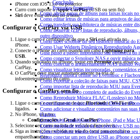
Conclusão
iPhone com iOS 13.0 ou posterior
Perguntas frequentes
Carro com suporte a
Apple CarPlay
(USB ou sem fio)
Como alterar capas de álbuns para faixas locais no 
Siri
deve estar ativada no iPhone
Como editar letras de músicas para arquivos de 
Como transferir sua biblioteca de músicas entre di
Configurar o CarPlay via USB
Como arquivar (ZIP) listas de reprodução, álbuns, 
outro dispositivo
Ligue o carro e certifique-se de que a
Siri
está ativada no
Como fazer scrobble do seu histórico musical do 
iPhone.
Como Usar Widgets Dinâmicos Reproduzindo Agor
Conecte o iPhone ao carro usando um cabo
Lightning para
Guia passo a passo: Importando sua biblioteca do
USB
.
Como conectar o Synology NAS e ouvir música n
Quando solicitado no iPhone, toque em
Permitir
para ativar o
Como conectar o armazenamento NAS usando We
CarPlay.
Como visualizar letras incorporadas, comentários
O CarPlay deve iniciar automaticamente na tela de
Reproduzir música offline no Evermusic e Flacbox:
infoentretenimento do carro.
Como exportar a coleção de faixas para M3U, C
Como importar lista de reprodução M3U para Eve
Configurar o CarPlay sem fio
Exporte seu histórico completo de audição do Eve
Como Reproduzir Música FLAC (Lossless) no Me
Ligue o carro e certifique-se de que
Bluetooth
e
Wi-Fi
estão
Como transmitir música do iCloud Drive no iPho
ligados.
Como adicionar e visualizar comentários nas suas
No iPhone, vá para:
Flacbox
Configurações > Geral > CarPlay
Como Ouvir Audiolivros no iPhone, iPad e Mac 
Selecione seu carro na lista de veículos disponíveis.
Como reproduzir música de um pen drive USB no
Siga as instruções exibidas na tela do carro para concluir o
Como reproduzir musica local armazenada no seu
emparelhamento.
Como conectar um pen drive USB ao iPhone e ouvi