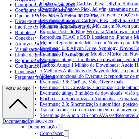
Flacbox 7.4: novo CarPlay, Plex, Jellyfin, Subson
Configurar o CarPlay via USB
Evervideo 1.7: novo Plex, Jellyfin, streaming na 
Configurar o CarPlay sem fio
Evertag 4.2: novas conexões na nuvem e opções do
Opcional: Personalizar o layout do CarPlay
Evermusic 8.6: novo CarPlay, Plex, Jellyfin, SFTP 
Dicas de solução de problemas
Melhores Reprodutores de Música em Nuvem par
Interface do aplicativo no modo CarPlay
Exportar Posts do Blog Wix para Markdown com
Biblioteca
Reproduza FLAC e DSD Lossless no iPhone e M
Conexões
Melhor Reprodutor de Música em Nuvem para iPh
Arquivos locais
Evermusic 6.8: Aliyun Drive, Synology, Novos Est
Visualização de pastas
Evermusic Pro no Setapp Mobile: Música em Nuv
Limite de profundidade de conteúdo
Evermusic atinge 11 milhões de downloads em to
Reproduzindo agora
Flacbox Atinge 1 Milhão de Downloads: Áudio H
Configurações
5 Melhores Aplicativos de Player de Música para
Conclusão
Vídeo promocional do Evermusic: reprodutor de 
Perguntas frequentes
Evermusic 3.6: CarPlay, VoiceOver e mais
Evermusic 3.1: Crossfade, sincronização de biblio
Voltar ao topo
Evermusic atinge 3 milhões de downloads: visão ge
Flacbox 1.6: Sincronização Automática, Equaliza
Evermusic 2.3: Sincronização automática, posição 
Transmita música do armazenamento em nuvem n
Streaming de Áudio iOS com AVAssetResourceLo
Contacte-nos
Documentação
Documentação
Como fazer