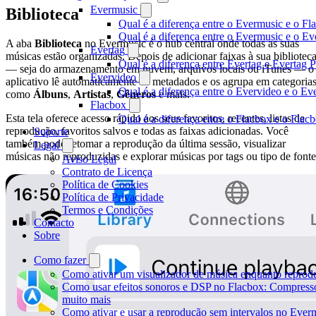
Evermusic
Biblioteca
Qual é a diferença entre o Evermusic e o Fl
Qual é a diferença entre o Evermusic e o 
A aba
Biblioteca
no Evermusic é o hub central onde todas as suas
Evertag
músicas estão organizadas. Depois de adicionar faixas à sua bibliotec
Qual é a diferença entre Evertag e Evertag
— seja do armazenamento em nuvem, arquivos locais ou iTunes — o
Evervideo
aplicativo lê automaticamente os metadados e os agrupa em categoria
Qual é a diferença entre o Evervideo e o E
como
Álbuns
,
Artistas
,
Gêneros
e mais.
Flacbox
Esta tela oferece acesso rápido aos seus favoritos, recentes, listas de
Qual é a diferença entre o Flacbox e o Fla
reprodução, favoritos salvos e todas as faixas adicionadas. Você
Suporte
também pode retomar a reprodução da última sessão, visualizar
Legal
músicas não reproduzidas e explorar músicas por tags ou tipo de fonte
Aviso Legal
Contrato de Licença
Política de Cookies
Política de Privacidade
Termos e Condições
Contacto
Sobre
Como fazer
Como ativar um visualizador de música enquanto reprod
Como usar efeitos sonoros e DSP no Flacbox: Compresso
muito mais
Como ativar e usar a reprodução sem intervalos no Ever