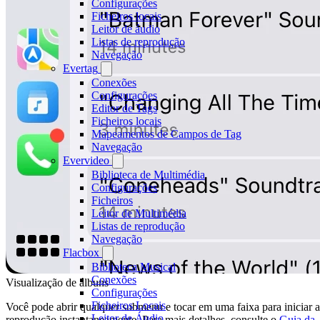
Configurações
Ficheiros locais
Leitor de áudio
Listas de reprodução
Navegação
Evertag
Conexões
Configurações
Editor de Tags
Ficheiros locais
Mapeamentos de Campos de Tag
Navegação
Evervideo
Biblioteca de Multimédia
Configurações
Ficheiros
Leitor de Multimédia
Listas de reprodução
Navegação
Flacbox
Biblioteca Musical
Conexões
Visualização de álbuns
Configurações
Ficheiros Locais
Você pode abrir qualquer submenu e tocar em uma faixa para iniciar a
Leitor de Áudio
reprodução instantaneamente. Para mais detalhes, consulte o
Guia da