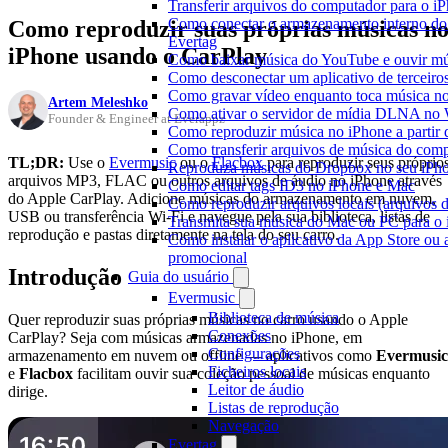
Transferir arquivos do computador para o 
Como conectar o armazenamento interno do
Como reproduzir suas próprias músicas n
Evertag
iPhone usando o CarPlay
Como baixar música do YouTube e ouvir mús
Como desconectar um aplicativo de terceiro
Como gravar vídeo enquanto toca música n
Artem Meleshko
Como ativar o servidor de mídia DLNA no 
Founder & Engineer at Everappz
Como reproduzir música no iPhone a part
Como transferir arquivos de música do com
TL;DR:
Use o
Evermusic
ou o
Flacbox
para reproduzir seus próprio
Reproduza músicas do Dropbox no seu iPhon
arquivos MP3, FLAC ou outros arquivos de áudio no iPhone através
Como editar tags ID3 no iPhone e Mac
do Apple CarPlay. Adicione músicas do armazenamento em nuvem,
Como reproduzir arquivos locais (arquivos 
USB ou transferência Wi-Fi e navegue pela sua biblioteca, listas de
Transmita sua música do Mac ou PC para 
reprodução e pastas diretamente na tela do seu carro.
Como instalar o aplicativo da App Store ou 
promocional
Introdução
Guia do usuário
Evermusic
Biblioteca de música
Quer reproduzir suas próprias músicas no carro usando o Apple
Conexões
CarPlay? Seja com músicas armazenadas no iPhone, em
Configurações
armazenamento em nuvem ou offline — aplicativos como
Evermusic
Ficheiros locais
e
Flacbox
facilitam ouvir sua coleção pessoal de músicas enquanto
Leitor de áudio
dirige.
Listas de reprodução
Navegação
Evertag