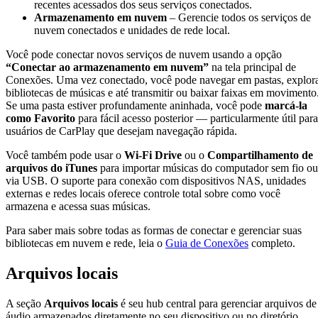
recentes acessados dos seus serviços conectados.
Armazenamento em nuvem
– Gerencie todos os serviços de
nuvem conectados e unidades de rede local.
Você pode conectar novos serviços de nuvem usando a opção
“Conectar ao armazenamento em nuvem”
na tela principal de
Conexões. Uma vez conectado, você pode navegar em pastas, explor
bibliotecas de músicas e até transmitir ou baixar faixas em movimento
Se uma pasta estiver profundamente aninhada, você pode
marcá-la
como Favorito
para fácil acesso posterior — particularmente útil para
usuários de CarPlay que desejam navegação rápida.
Você também pode usar o
Wi-Fi Drive
ou o
Compartilhamento de
arquivos do iTunes
para importar músicas do computador sem fio ou
via USB. O suporte para conexão com dispositivos NAS, unidades
externas e redes locais oferece controle total sobre como você
armazena e acessa suas músicas.
Para saber mais sobre todas as formas de conectar e gerenciar suas
bibliotecas em nuvem e rede, leia o
Guia de Conexões
completo.
Arquivos locais
A seção
Arquivos locais
é seu hub central para gerenciar arquivos de
áudio armazenados diretamente no seu dispositivo ou no diretório