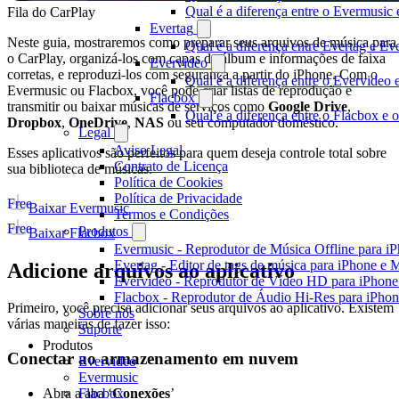
Qual é a diferença entre o Evermusi
Fila do CarPlay
Evertag
Neste guia, mostraremos como preparar seus arquivos de música para
Qual é a diferença entre Evertag e E
o CarPlay, organizá-los com capas de álbum e informações de faixa
Evervideo
corretas, e reproduzi-los com segurança a partir do iPhone. Com o
Qual é a diferença entre o Evervideo
Evermusic ou Flacbox, você pode criar listas de reprodução e
Flacbox
transmitir ou baixar músicas de serviços como
Google Drive
,
Qual é a diferença entre o Flacbox e
Dropbox
,
OneDrive
,
NAS
ou seu computador doméstico.
Legal
Aviso Legal
Esses aplicativos são perfeitos para quem deseja controle total sobre
Contrato de Licença
sua biblioteca de músicas.
Política de Cookies
Política de Privacidade
Free
Baixar Evermusic
Termos e Condições
Free
Produtos
Baixar Flacbox
Evermusic - Reprodutor de Música Offline para i
Evertag - Editor de tags de música para iPhone e 
Adicione arquivos ao aplicativo
Evervideo - Reprodutor de Vídeo HD para iPhon
Flacbox - Reprodutor de Áudio Hi-Res para iPho
Primeiro, você precisa adicionar seus arquivos ao aplicativo. Existem
Sobre nós
várias maneiras de fazer isso:
Suporte
Produtos
Conectar ao armazenamento em nuvem
Evervideo
Evermusic
Abra a aba ‘
Conexões
’
Flacbox