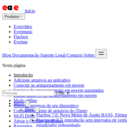
Início
Produtos
Evervideo
Evermusic
Flacbox
Evertag
Blog
Documentação
Suporte
Legal
Contacto
Sobre
Nesta página
Introdução
Adicione arquivos ao aplicativo
Conectar ao armazenamento em nuvem
Serviços de armazenamento em nuvem suportados
CTRL K
Baixar arquivos do armazenamento em nuvem
Modo offline
Início
Importar arquivos do seu dispositivo
Blog
Compartilhamento de arquivos do iTunes
Flacbox 7.6: Novo Motor de Áudio BASS, Efeitos
Wi-Fi Drive
Evermusic 8.7: reprodução sem intervalos de verda
Ativar o CarPlay no iPhone
equalizador redesenhado
Requisitos