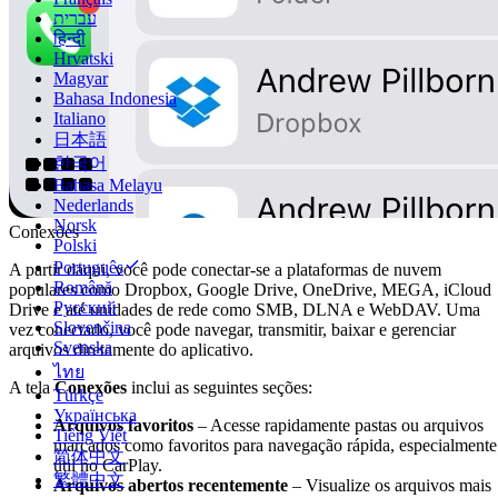
עברית
हिन्दी
Hrvatski
Magyar
Bahasa Indonesia
Italiano
日本語
한국어
Bahasa Melayu
Nederlands
Norsk
Conexões
Polski
Português
A partir daqui, você pode conectar-se a plataformas de nuvem
Română
populares como Dropbox, Google Drive, OneDrive, MEGA, iCloud
Русский
Drive e até unidades de rede como SMB, DLNA e WebDAV. Uma
Slovenčina
vez conectado, você pode navegar, transmitir, baixar e gerenciar
Svenska
arquivos diretamente do aplicativo.
ไทย
A tela
Conexões
inclui as seguintes seções:
Türkçe
Українська
Arquivos favoritos
– Acesse rapidamente pastas ou arquivos
Tiếng Việt
marcados como favoritos para navegação rápida, especialmente
简体中文
útil no CarPlay.
繁體中文
Arquivos abertos recentemente
– Visualize os arquivos mais