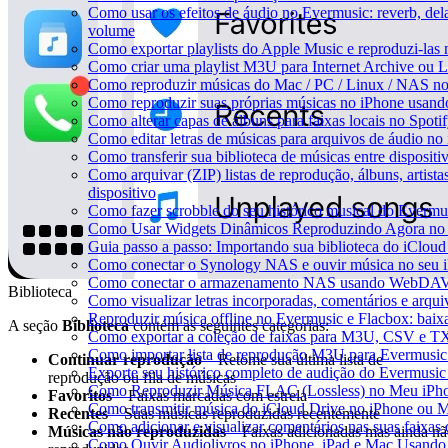
Como usar os efeitos de áudio no Evermusic: reverb, dela
volume
Como exportar playlists do Apple Music e reproduzi-la
Como criar uma playlist M3U para Internet Archive ou 
Como reproduzir músicas do Mac / PC / Linux / NAS n
Como reproduzir suas próprias músicas no iPhone usand
Como alterar capas de álbuns para faixas locais no Spotif
Como editar letras de músicas para arquivos de áudio 
Como transferir sua biblioteca de músicas entre disposit
Como arquivar (ZIP) listas de reprodução, álbuns, artista
dispositivo
Como fazer scrobble do seu histórico musical do Evermu
Como Usar Widgets Dinâmicos Reproduzindo Agora no 
Guia passo a passo: Importando sua biblioteca do iClou
Como conectar o Synology NAS e ouvir música no seu 
Como conectar o armazenamento NAS usando WebDAV e
Biblioteca
Como visualizar letras incorporadas, comentários e arq
Reproduzir música offline no Evermusic e Flacbox: baixa
A seção
Biblioteca
contém as seguintes categorias:
Como exportar a coleção de faixas para M3U, CSV e T
Como importar lista de reprodução M3U para Evermusic
Continuar reprodução
– Retome sua última lista de
Exporte seu histórico completo de audição do Evermusic
reprodução ou fila de músicas
Como Reproduzir Música FLAC (Lossless) no Meu iPh
Favoritos
– Faixas marcadas com estrela
Como transmitir música do iCloud Drive no iPhone ou 
Recentes
– Suas músicas reproduzidas recentemente
Como adicionar e visualizar comentários nas suas faixa
Músicas não reproduzidas
– Faixas adicionadas mas ainda n
Como Ouvir Audiolivros no iPhone, iPad e Mac Usando