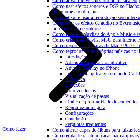
Como ativar um visualizador de música enq
Como usar efeitos sonoros e DSP no Flacbo
de volume e muito mais
Como ativar e usar a reprodução sem interv
Como usar os efeitos de áudio no Evermusic:
normalização de volume
Como exportar playlists do Apple Music e 
Como criar uma playlist M3U para Internet
Como reproduzir músicas do Mac / PC / L
Como reproduzir suas próprias músicas no 
Introdução
Adicione arquivos ao aplicativo
Ativar o CarPlay no iPhone
Interface do aplicativo no modo CarP
Biblioteca
Conexões
Arquivos locais
Visualização de pastas
Limite de profundidade de conteúdo
Reproduzindo agora
Configurações
Conclusão
Perguntas frequentes
Como fazer
Como alterar capas de álbuns para faixas loc
Como editar letras de músicas para arquiv