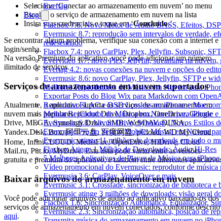
Selecione ‘Conectar ao armazenamento em nuvem’ no menu
Evertag
Escolha o serviço de armazenamento em nuvem na lista
Blog
Insira suas credenciais e toque em ‘
Concluído
.’
Flacbox 7.6: Novo Motor de Áudio BASS, Efeitos, DSP 
Evermusic 8.7: reprodução sem intervalos de verdade, ef
Se encontrar algum problema, verifique sua conexão com a internet e
redesenhado
login/senha.
Flacbox 7.4: novo CarPlay, Plex, Jellyfin, Subsonic, SF
Na versão Premium do aplicativo, você pode adicionar um número
Evervideo 1.7: novo Plex, Jellyfin, streaming na nuvem,
ilimitado de serviços.
Evertag 4.2: novas conexões na nuvem e opções do edito
Evermusic 8.6: novo CarPlay, Plex, Jellyfin, SFTP e widg
Serviços de armazenamento em nuvem suportados
Melhores Reprodutores de Música em Nuvem para iPho
Exportar Posts do Blog Wix para Markdown com Open
Reproduza FLAC e DSD Lossless no iPhone e Mac com
Atualmente, o aplicativo suporta os serviços de armazenamento em
Melhor Reprodutor de Música em Nuvem para iPhone e 
nuvem mais populares: iCloud Drive, Dropbox, OneDrive, Google
Evermusic 6.8: Aliyun Drive, Synology, Novos Estilos d
Drive, MEGA, Synology Drive, SMB, WebDAV, DLNA,
Evermusic Pro no Setapp Mobile: Música em Nuvem pa
Yandex.Disk, Box, 阿里云盘, 百度网盘, pCloud, WD My Cloud
Evermusic atinge 11 milhões de downloads em todo o 
Home, InfiniCLOUD, MediaFire, OpenDrive, HiDrive, Cloud
Flacbox Atinge 1 Milhão de Downloads: Áudio Hi-Res
Mail.ru, Put.io, MyDrive. Esta lista pode variar entre as versões
5 Melhores Aplicativos de Player de Música para iPhon
gratuita e premium do aplicativo, e também entre diferentes aplicativo
Vídeo promocional do Evermusic: reprodutor de música
Evermusic 3.6: CarPlay, VoiceOver e mais
Baixar arquivos do armazenamento em nuvem
Evermusic 3.1: Crossfade, sincronização de biblioteca e
Evermusic atinge 3 milhões de downloads: visão geral do
Você pode adicionar arquivos de áudio ao aplicativo baixando-os dos
Flacbox 1.6: Sincronização Automática, Equalizador, S
serviços de armazenamento em nuvem conectados, conforme descrito
Evermusic 2.3: Sincronização automática, posição de rep
aqui
.
Transmita música do armazenamento em nuvem no iPho