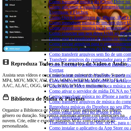
Como transmitir música do iCloud Drive n
Como adicionar e visualizar comentários na
Evermusic e Flacbox
Como Ouvir Audiolivros no iPhone, iPad e
Como reproduzir música de um pen drive 
Como reproduzir musica local armazenada 
Como conectar um pen drive USB ao iPhone 
Como usar o equalizador de áudio no seu i
Como enviar arquivos para o armazenament
Como transferir arquivos do Mac para iPhon
Como transferir arquivos sem fio de um co
Transferir arquivos do computador para o 
Reproduza Todos os Formatos de Vídeo e Áudio
Como conectar o armazenamento interno do
Evertag
Assista seus vídeos e ouça música sem converter arquivos. Suporta
Como baixar música do YouTube e ouvir mús
MP4, MOV, MKV, AVI, FLV, WMV, WEBM, M4V, MP3, FLAC,
Como desconectar um aplicativo de terceiro
AAC, ALAC, OGG, OPUS, WAV, WMA e muito mais.
Como gravar vídeo enquanto toca música n
Como ativar o servidor de mídia DLNA no 
Como reproduzir música no iPhone a part
Biblioteca de Mídia & Playlists
Como transferir arquivos de música do com
Reproduza músicas do Dropbox no seu iPhon
Organize a Biblioteca de Mídia com faixas agrupadas por álbum,
Como editar tags ID3 no iPhone e Mac
gênero ou duração. Sincroniza automaticamente com alterações na
Como reproduzir arquivos locais (arquivos 
nuvem. Crie, edite e exporte playlists M3U com classificação
Transmita sua música do Mac ou PC para 
personalizada.
Como instalar o aplicativo da App Store ou 