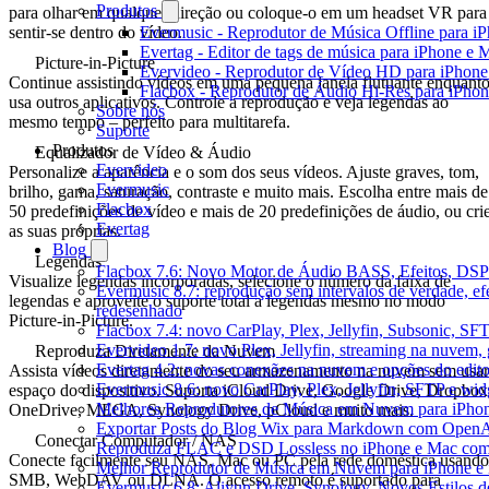
Produtos
para olhar em qualquer direção ou coloque-o em um headset VR para
sentir-se dentro do vídeo.
Evermusic - Reprodutor de Música Offline para i
Evertag - Editor de tags de música para iPhone e 
Picture-in-Picture
Evervideo - Reprodutor de Vídeo HD para iPhon
Continue assistindo vídeos em uma pequena janela flutuante enquant
Flacbox - Reprodutor de Áudio Hi-Res para iPho
usa outros aplicativos. Controle a reprodução e veja legendas ao
Sobre nós
mesmo tempo – perfeito para multitarefa.
Suporte
Produtos
Equalizador de Vídeo & Áudio
Evervideo
Personalize a aparência e o som dos seus vídeos. Ajuste graves, tom,
Evermusic
brilho, gama, saturação, contraste e muito mais. Escolha entre mais de
Flacbox
50 predefinições de vídeo e mais de 20 predefinições de áudio, ou cri
Evertag
as suas próprias.
Blog
Legendas
Flacbox 7.6: Novo Motor de Áudio BASS, Efeitos, DSP 
Visualize legendas incorporadas, selecione o número da faixa de
Evermusic 8.7: reprodução sem intervalos de verdade, ef
legendas e aproveite o suporte total a legendas mesmo no modo
redesenhado
Picture-in-Picture.
Flacbox 7.4: novo CarPlay, Plex, Jellyfin, Subsonic, SF
Evervideo 1.7: novo Plex, Jellyfin, streaming na nuvem,
Reproduza Diretamente da Nuvem
Evertag 4.2: novas conexões na nuvem e opções do edito
Assista vídeos diretamente do seu armazenamento na nuvem sem usar
Evermusic 8.6: novo CarPlay, Plex, Jellyfin, SFTP e widg
espaço do dispositivo. Suporta iCloud Drive, Google Drive, Dropbox
Melhores Reprodutores de Música em Nuvem para iPho
OneDrive, MEGA, Synology Drive, pCloud e muito mais.
Exportar Posts do Blog Wix para Markdown com Open
Conectar Computador / NAS
Reproduza FLAC e DSD Lossless no iPhone e Mac com
Conecte facilmente seu NAS, Mac ou PC pela rede doméstica usando
Melhor Reprodutor de Música em Nuvem para iPhone e 
SMB, WebDAV ou DLNA. O acesso remoto é suportado para
Evermusic 6.8: Aliyun Drive, Synology, Novos Estilos d