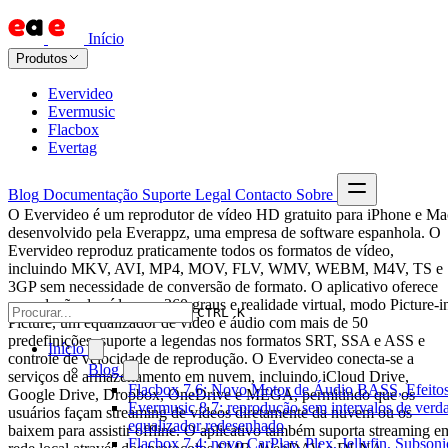
Início
Produtos
Evervideo
Evermusic
Flacbox
Evertag
Blog
Documentação
Suporte
Legal
Contacto
Sobre
O Evervideo é um reprodutor de vídeo HD gratuito para iPhone e Ma
desenvolvido pela Everappz, uma empresa de software espanhola. O
Evervideo reproduz praticamente todos os formatos de vídeo,
incluindo MKV, AVI, MP4, MOV, FLV, WMV, WEBM, M4V, TS e
3GP sem necessidade de conversão de formato. O aplicativo oferece
reprodução de vídeo em 360 graus e realidade virtual, modo Picture-i
CTRL K
Picture, um equalizador de vídeo e áudio com mais de 50
predefinições, suporte a legendas nos formatos SRT, SSA e ASS e
Início
controle de velocidade de reprodução. O Evervideo conecta-se a
Blog
serviços de armazenamento em nuvem, incluindo iCloud Drive,
Flacbox 7.6: Novo Motor de Áudio BASS, Efeitos
Google Drive, Dropbox, OneDrive e MEGA, permitindo que os
Evermusic 8.7: reprodução sem intervalos de verda
usuários façam streaming de vídeos diretamente da nuvem ou os
equalizador redesenhado
baixem para assistir offline. O aplicativo também suporta streaming e
Flacbox 7.4: novo CarPlay, Plex, Jellyfin, Subson