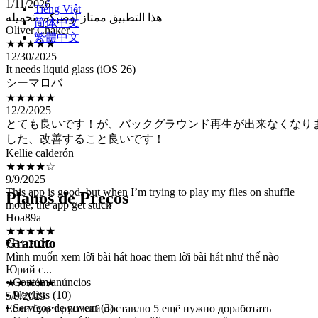
Oliver Chaker
Tiếng Việt
★★★★★
简体中文
12/30/2025
繁體中文
It needs liquid glass (iOS 26)
シーマロバ
★★★★★
12/2/2025
とても良いです！が、バックグラウンド再生が出来なくなり
した、改善すること良いです！
Kellie calderón
★★★★☆
9/9/2025
This app is good, but when I’m trying to play my files on shuffle
mode, the app get stuck
Hoa89a
Planos de Preços
★★★★★
7/31/2025
Mình muốn xem lời bài hát hoac them lời bài hát như thế nào
Gratuito
Юрий с...
★★★★★
5/9/2025
• Contém anúncios
Если будет русский поставлю 5 ещё нужно доработать
• Playlists (10)
нормальное соотношение сторон у видео с чёрными краями как
• Serviços de nuvem (3)
стандартном файловом менеджере