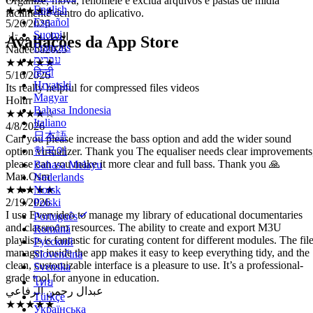
Organize, mova, renomeie e exclua arquivos e pastas de mídia
English
التطبيق ممتاز
facilmente dentro do aplicativo.
Español
Nadeeba2025
Suomi
★★★★★
Avaliações da App Store
Français
5/16/2026
עברית
Its really helpful for compressed files videos
हिन्दी
Holtrr
Hrvatski
★★★★☆
Magyar
4/8/2026
Bahasa Indonesia
Can you please increase the bass option and add the wider sound
Italiano
option virtualizer. Thank you The equaliser needs clear improvements
日本語
please can you make it more clear and full bass. Thank you 🙏
한국어
Man.Osm
Bahasa Melayu
★★★★★
Nederlands
2/19/2026
Norsk
I use Evervideo to manage my library of educational documentaries
Polski
and classroom resources. The ability to create and export M3U
playlists is fantastic for curating content for different modules. The fil
Português
manager inside the app makes it easy to keep everything tidy, and the
Română
clean, customizable interface is a pleasure to use. It’s a professional-
Русский
grade tool for anyone in education.
Slovenčina
Svenska
عبدال رحمن الرفاعي
★★★★★
ไทย
1/11/2026
Türkçe
هذا التطبيق ممتاز أوصيكم بتحميله
Українська