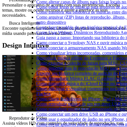
Como alterar capas de álbuns para faixas locais no 
Personalize o aplicativo de acordo com suas preferências. Escolha
Como editar letras de músicas para arquivos de 
temas, mostre ou oculte recursos e ajuste a interface às suas
Como transferir sua biblioteca de músicas entre di
necessidades.
Como arquivar (ZIP) listas de reprodução, álbuns, 
outro dispositivo
Busca Inteligente
Como fazer scrobble do seu histórico musical do 
Encontre rapidamente vídeos, álbuns ou playlists na sua biblioteca de
Como Usar Widgets Dinâmicos Reproduzindo Agor
mídia usando palavras-chave ou filtros.
Guia passo a passo: Importando sua biblioteca do
Como conectar o Synology NAS e ouvir música n
Design Intuitivo
Como conectar o armazenamento NAS usando We
Como visualizar letras incorporadas, comentários
Reproduzir música offline no Evermusic e Flacbox:
Como exportar a coleção de faixas para M3U, C
Como importar lista de reprodução M3U para Eve
Exporte seu histórico completo de audição do Eve
Como Reproduzir Música FLAC (Lossless) no Me
Como transmitir música do iCloud Drive no iPho
Como adicionar e visualizar comentários nas suas
Flacbox
Como Ouvir Audiolivros no iPhone, iPad e Mac 
Como reproduzir música de um pen drive USB no
Como reproduzir musica local armazenada no seu
Como conectar um pen drive USB ao iPhone e ouvi
Reprodutor de Vídeo
Como usar o equalizador de áudio no seu iPhone,
Assista vídeos HD com controles de velocidade de reprodução, tom,
Como enviar arquivos para o armazenamento em n