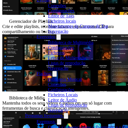
Conexões
Configurações
Editor de Tags
Ficheiros locais
Gerenciador de Playlists
Mapeamentos de Campos de Tag
Crie e edite playlists, reordene faixas e exporte como ZIP para
Navegação
compartilhamento ou backup.
Evervideo
Biblioteca de Multimédia
Configurações
Ficheiros
Leitor de Multimédia
Listas de reprodução
Navegação
Flacbox
Biblioteca Musical
Conexões
Configurações
Ficheiros Locais
Biblioteca de Mídia
Leitor de Áudio
Mantenha todos os seus vídeos e áudios em um só lugar com
Listas de Reprodução
ferramentas de busca e classificação inteligentes.
Navegação
Perguntas frequentes
Evermusic
Qual é a diferença entre o Evermusic e o Fl