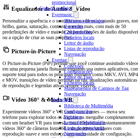
promocional
Equalizador de Áudio & Vídeo
Guia do usuário
Evermusic
Personalize a aparência e o som dos seus vídeos ajustando graves, to
Biblioteca de música
brilho, gama, saturação, contraste e muito mais, com mais de 50
Conexões
predefinições de vídeo e mais de 20 predefinições de áudio disponívei
Configurações
ou a opção de criar as suas próprias.
Ficheiros locais
Leitor de áudio
Listas de reprodução
Picture-in-Picture
Navegação
Evertag
O Picture-in-Picture (PiP) permite que você continue assistindo vídeo
Conexões
em uma pequena janela flutuante enquanto usa outros aplicativos, co
Configurações
suporte total para todos os principais formatos como MKV, AVI, MP4
Editor de Tags
e MOV, transições de vídeo perfeitas na fila, atualizações automáticas
Ficheiros locais
de reprodução e legendas ativas sempre visíveis.
Mapeamentos de Campos de Tag
Navegação
Vídeo 360° & Modo VR
Evervideo
Biblioteca de Multimédia
Configurações
Experimente vídeos 360° e VR como nunca antes — mova seu
Ficheiros
telefone para explorar todos os ângulos ou mergulhe completamente
Leitor de Multimédia
com um headset VR para imersão total. Reproduza instantaneamente
Listas de reprodução
vídeos 360° de câmeras Insta360 e dispositivos similares com
Navegação
reprodução suave e sem esforço, sem necessidade de configuração.