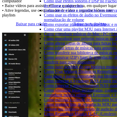
Como usar efeitos sonoros e DSP no Flacbo
computador
de volume e muito mais
• Baixe vídeos para assistir offline a qualquer hora, em qualquer lugar
Como ativar e usar a reprodução sem interv
• Ative legendas, use o equalizador de vídeo e organize vídeos com
Como usar os efeitos de áudio no Evermusic:
playlists
normalização de volume
Baixar para celular
Baixar para desktop
Como exportar playlists do Apple Music e 
Como criar uma playlist M3U para Internet
Como reproduzir músicas do Mac / PC / L
Como reproduzir suas próprias músicas no 
Como alterar capas de álbuns para faixas loc
Como editar letras de músicas para arquiv
Como transferir sua biblioteca de músicas en
Como arquivar (ZIP) listas de reprodução, á
transferir para outro dispositivo
Como fazer scrobble do seu histórico music
Como Usar Widgets Dinâmicos Reproduzind
Guia passo a passo: Importando sua bibliot
Como conectar o Synology NAS e ouvir mú
Como conectar o armazenamento NAS usan
Como visualizar letras incorporadas, comen
Reproduzir música offline no Evermusic e Fl
Como exportar a coleção de faixas para M
Como importar lista de reprodução M3U pa
Exporte seu histórico completo de audição 
Como Reproduzir Música FLAC (Lossless)