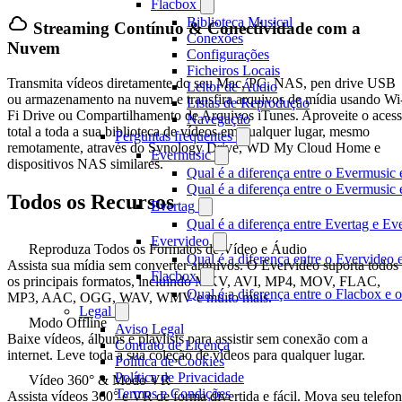
Flacbox
Biblioteca Musical
Streaming Contínuo & Conectividade com a
Conexões
Nuvem
Configurações
Ficheiros Locais
Transmita vídeos diretamente do seu Mac, PC, NAS, pen drive USB
Leitor de Áudio
ou armazenamento na nuvem e transfira arquivos de mídia usando Wi
Listas de Reprodução
Fi Drive ou Compartilhamento de Arquivos iTunes. Aproveite o aces
Navegação
total a toda a sua biblioteca de vídeos em qualquer lugar, mesmo
Perguntas frequentes
remotamente, através do Synology Drive, WD My Cloud Home e
Evermusic
dispositivos NAS similares.
Qual é a diferença entre o Evermusic 
Qual é a diferença entre o Evermusi
Todos os Recursos
Evertag
Qual é a diferença entre Evertag e E
Evervideo
Reproduza Todos os Formatos de Vídeo e Áudio
Qual é a diferença entre o Evervideo
Assista sua mídia sem converter arquivos. O Evervideo suporta todos
Flacbox
os principais formatos, incluindo MKV, AVI, MP4, MOV, FLAC,
Qual é a diferença entre o Flacbox e
MP3, AAC, OGG, WAV, WMV e muito mais.
Legal
Modo Offline
Aviso Legal
Baixe vídeos, álbuns e playlists para assistir sem conexão com a
Contrato de Licença
internet. Leve toda a sua coleção de vídeos para qualquer lugar.
Política de Cookies
Política de Privacidade
Vídeo 360° & Modo VR
Termos e Condições
Assista vídeos 360° e VR de forma divertida e fácil. Mova seu telefo