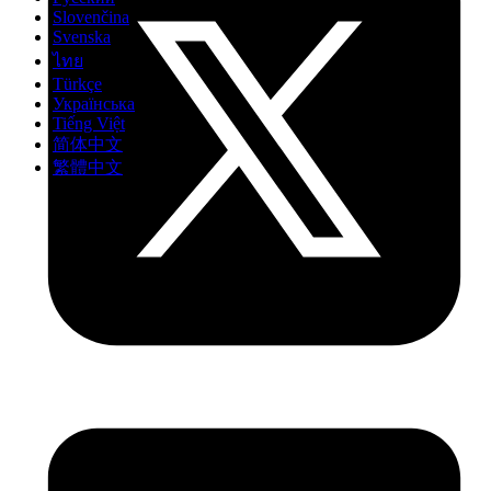
Slovenčina
Svenska
ไทย
Türkçe
Українська
Tiếng Việt
简体中文
繁體中文