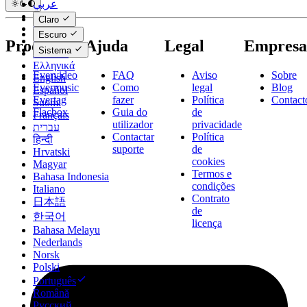
عربي
Català
Claro
Čeština
Escuro
Dansk
Produtos
Ajuda
Legal
Empresa
Sistema
Deutsch
Ελληνικά
Evervideo
FAQ
Aviso
Sobre
English
Evermusic
Como
legal
Blog
Español
Evertag
fazer
Política
Contact
Suomi
Flacbox
Guia do
de
Français
utilizador
privacidade
עברית
Contactar
Política
हिन्दी
suporte
de
Hrvatski
cookies
Magyar
Termos e
Bahasa Indonesia
condições
Italiano
Contrato
日本語
de
한국어
licença
Bahasa Melayu
Nederlands
Norsk
Polski
Português
Română
Русский