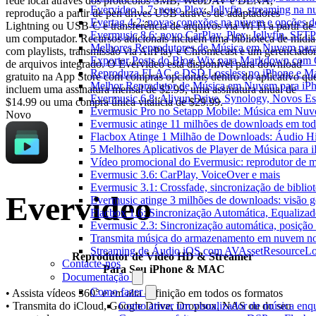
rede local através dos protocolos SMB, WebDAV e DLNA,
Evervideo 1.7: novo Plex, Jellyfin, streaming na 
reprodução a partir de pen drives USB através de adaptadores
Evertag 4.2: novas conexões na nuvem e opções do
Lightning ou USB-C e transferência de arquivos via Wi-Fi a partir de
Evermusic 8.6: novo CarPlay, Plex, Jellyfin, SFTP 
um computador. Recursos adicionais incluem uma biblioteca de mídia
Melhores Reprodutores de Música em Nuvem par
com playlists, transmissão via AirPlay e Chromecast e um gerenciado
Exportar Posts do Blog Wix para Markdown com
de arquivos integrado. O Evervideo está disponível para download
Reproduza FLAC e DSD Lossless no iPhone e M
gratuito na App Store com compras opcionais dentro do aplicativo qu
Melhor Reprodutor de Música em Nuvem para iPh
incluem uma assinatura mensal de $2.99, uma assinatura anual de
Evermusic 6.8: Aliyun Drive, Synology, Novos Est
$14.99 ou uma compra única vitalícia de $29.99.
Evermusic Pro no Setapp Mobile: Música em Nuv
Novo
Evermusic atinge 11 milhões de downloads em to
Flacbox Atinge 1 Milhão de Downloads: Áudio H
5 Melhores Aplicativos de Player de Música para
Vídeo promocional do Evermusic: reprodutor de 
Evermusic 3.6: CarPlay, VoiceOver e mais
Evermusic 3.1: Crossfade, sincronização de biblio
Evervideo
Evermusic atinge 3 milhões de downloads: visão ge
Flacbox 1.6: Sincronização Automática, Equaliza
Evermusic 2.3: Sincronização automática, posição 
Transmita música do armazenamento em nuvem n
Streaming de Áudio iOS com AVAssetResourceLo
Reprodutor de Vídeo HD & Streamer
Contacte-nos
Para Seu iPhone & MAC
Documentação
Como fazer
• Assista vídeos 360° e em alta definição em todos os formatos
Como ativar um visualizador de música enq
• Transmita do iCloud, Google Drive, Dropbox, NAS ou do seu