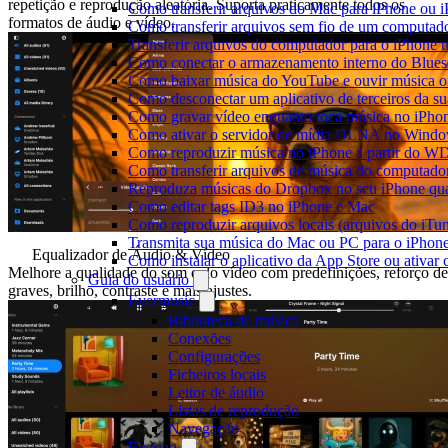
repetição e reprodução aleatória. Suporta praticamente todos os
Como transferir arquivos do Mac para iPhone ou i
formatos de áudio e vídeo.
Como transferir arquivos sem fio de um computad
Transferir arquivos do computador para o iPhone
Como conectar o armazenamento interno do Blues
Como baixar música do YouTube e ouvir música of
Como desconectar um aplicativo de terceiros da s
Como gravar vídeo enquanto toca música no iPho
Como ativar o servidor de mídia DLNA no Window
Como reproduzir música no iPhone a partir do
Como transferir arquivos de música do computado
Reproduza músicas do Dropbox no seu iPhone quan
Como editar tags ID3 no iPhone e Mac
Como reproduzir arquivos locais (arquivos do iTu
Transmita sua música do Mac ou PC para o iPho
Equalizador de Áudio & Vídeo
Como instalar o aplicativo da App Store ou ativa
Melhore a qualidade do som e do vídeo com predefinições, reforço de
Guia do usuário
graves, brilho, contraste e mais ajustes.
Evermusic
Biblioteca de música
Conexões
Configurações
Ficheiros locais
Leitor de áudio
Listas de reprodução
Navegação
Evertag