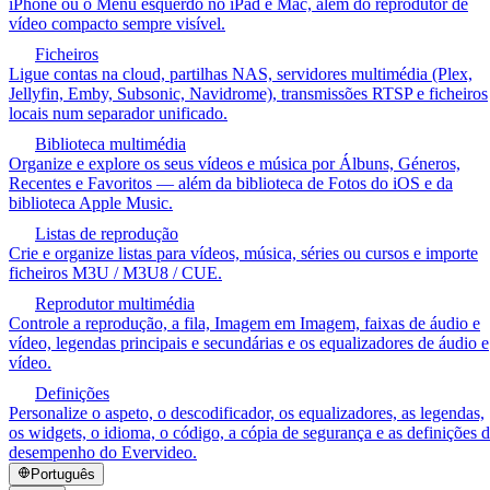
iPhone ou o Menu esquerdo no iPad e Mac, além do reprodutor de
vídeo compacto sempre visível.
Ficheiros
Ligue contas na cloud, partilhas NAS, servidores multimédia (Plex,
Jellyfin, Emby, Subsonic, Navidrome), transmissões RTSP e ficheiros
locais num separador unificado.
Biblioteca multimédia
Organize e explore os seus vídeos e música por Álbuns, Géneros,
Recentes e Favoritos — além da biblioteca de Fotos do iOS e da
biblioteca Apple Music.
Listas de reprodução
Crie e organize listas para vídeos, música, séries ou cursos e importe
ficheiros M3U / M3U8 / CUE.
Reprodutor multimédia
Controle a reprodução, a fila, Imagem em Imagem, faixas de áudio e
vídeo, legendas principais e secundárias e os equalizadores de áudio e
vídeo.
Definições
Personalize o aspeto, o descodificador, os equalizadores, as legendas,
os widgets, o idioma, o código, a cópia de segurança e as definições 
desempenho do Evervideo.
Português