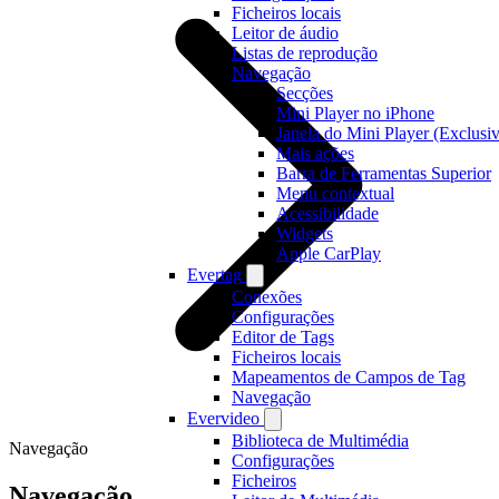
Ficheiros locais
Leitor de áudio
Listas de reprodução
Navegação
Secções
Mini Player no iPhone
Janela do Mini Player (Exclusi
Mais ações
Barra de Ferramentas Superior
Menu contextual
Acessibilidade
Widgets
Apple CarPlay
Evertag
Conexões
Configurações
Editor de Tags
Ficheiros locais
Mapeamentos de Campos de Tag
Navegação
Evervideo
Biblioteca de Multimédia
Navegação
Configurações
Ficheiros
Navegação