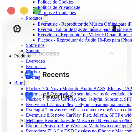
Política de Cookies
Política de Privacidade
Termos e Condições
Produtos
Evermusic - Reprodutor de Música Offline para i
Evertag - Editor de tags de música para iPhone e 
Evervideo - Reprodutor de Vídeo HD para iPhon
Flacbox - Reprodutor de Áudio Hi-Res para iPho
Sobre nós
Suporte
Produtos
Evervideo
Evermusic
Flacbox
Evertag
Blog
Flacbox 7.6: Novo Motor de Áudio BASS, Efeitos, DSP 
Evermusic 8.7: reprodução sem intervalos de verdade, ef
Flacbox 7.4: novo CarPlay, Plex, Jellyfin, Subsonic, SF
Evervideo 1.7: novo Plex, Jellyfin, streaming na nuvem,
Evertag 4.2: novas conexões na nuvem e opções do edito
Evermusic 8.6: novo CarPlay, Plex, Jellyfin, SFTP e widg
Melhores Reprodutores de Música em Nuvem para iPho
Exportar Posts do Blog Wix para Markdown com Open
Reproduza FLAC e DSD Lossless no iPhone e Mac com