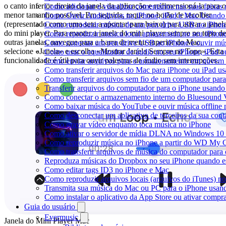
o canto inferior direito da janela da aplicação e redimensioná-la para o
Como adicionar e visualizar comentários nas suas faixa
menor tamanho possível. Em seguida, toque no botão de recolher
Como Ouvir Audiolivros no iPhone, iPad e Mac Usando
(representado como uma seta a apontar para baixo) para ativar a janel
Como reproduzir música de um pen drive USB no iPhon
do mini player. Para manter a janela do mini player sempre no topo de
Como reproduzir musica local armazenada no seu iPhon
outras janelas, navegue para a barra de menu superior do Mac,
Como conectar um pen drive USB ao iPhone e ouvir músi
selecione «Janela» e escolha «Mostrar Janela Sempre no Topo». Esta
Como usar o equalizador de áudio no seu iPhone, iPad
funcionalidade é útil para ouvir palestras de áudio sem interrupções.
Como enviar arquivos para o armazenamento em nuvem e
Como transferir arquivos do Mac para iPhone ou iPad us
Como transferir arquivos sem fio de um computador pa
Transferir arquivos do computador para o iPhone usand
Como conectar o armazenamento interno do Bluesound V
Como baixar música do YouTube e ouvir música offline 
Como desconectar um aplicativo de terceiros da sua con
Como gravar vídeo enquanto toca música no iPhone
Como ativar o servidor de mídia DLNA no Windows 10 e
Como reproduzir música no iPhone a partir do WD My
Como transferir arquivos de música do computador para
Reproduza músicas do Dropbox no seu iPhone quando est
Como editar tags ID3 no iPhone e Mac
Como reproduzir arquivos locais (arquivos do iTunes) n
Transmita sua música do Mac ou PC para o iPhone usa
Como instalar o aplicativo da App Store ou ativar comp
Guia do usuário
Evermusic
Janela do Mini Player Mac