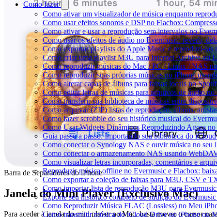
Como fazer
Como ativar um visualizador de música enquanto reprod
Como usar efeitos sonoros e DSP no Flacbox: Compresso
Como ativar e usar a reprodução sem intervalos no Ever
Como usar os efeitos de áudio no Evermusic: reverb, del
Como exportar playlists do Apple Music e reproduzi-la
Como criar uma playlist M3U para Internet Archive ou 
Como reproduzir músicas do Mac / PC / Linux / NAS n
Como reproduzir suas próprias músicas no iPhone usand
Como alterar capas de álbuns para faixas locais no Spotif
Como editar letras de músicas para arquivos de áudio 
Como transferir sua biblioteca de músicas entre disposit
Como arquivar (ZIP) listas de reprodução, álbuns, artista
Como fazer scrobble do seu histórico musical do Evermu
Como Usar Widgets Dinâmicos Reproduzindo Agora no 
Guia passo a passo: Importando sua biblioteca do iClou
Como conectar o Synology NAS e ouvir música no seu 
Como conectar o armazenamento NAS usando WebDAV e
Como visualizar letras incorporadas, comentários e arq
Reproduzir música offline no Evermusic e Flacbox: baixa
Barra de Separadores do iPhone
Como exportar a coleção de faixas para M3U, CSV e T
Como importar lista de reprodução M3U para Evermusic
Janela do Mini Player (Exclusivo Mac)
Exporte seu histórico completo de audição do Evermusic
Como Reproduzir Música FLAC (Lossless) no Meu iPh
Para aceder à janela do mini player no Mac, basta mover o cursor par
Como transmitir música do iCloud Drive no iPhone ou 