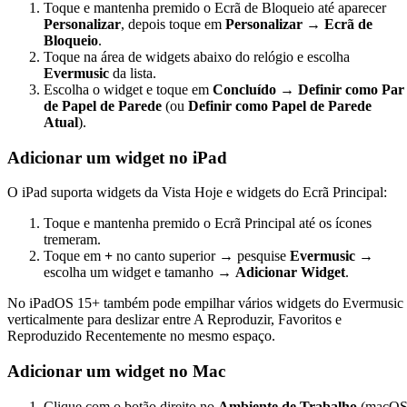
Toque e mantenha premido o Ecrã de Bloqueio até aparecer
Personalizar
, depois toque em
Personalizar → Ecrã de
Bloqueio
.
Toque na área de widgets abaixo do relógio e escolha
Evermusic
da lista.
Escolha o widget e toque em
Concluído → Definir como Par
de Papel de Parede
(ou
Definir como Papel de Parede
Atual
).
Adicionar um widget no iPad
O iPad suporta widgets da Vista Hoje e widgets do Ecrã Principal:
Toque e mantenha premido o Ecrã Principal até os ícones
tremeram.
Toque em
+
no canto superior → pesquise
Evermusic
→
escolha um widget e tamanho →
Adicionar Widget
.
No iPadOS 15+ também pode empilhar vários widgets do Evermusic
verticalmente para deslizar entre A Reproduzir, Favoritos e
Reproduzido Recentemente no mesmo espaço.
Adicionar um widget no Mac
Clique com o botão direito no
Ambiente de Trabalho
(macO