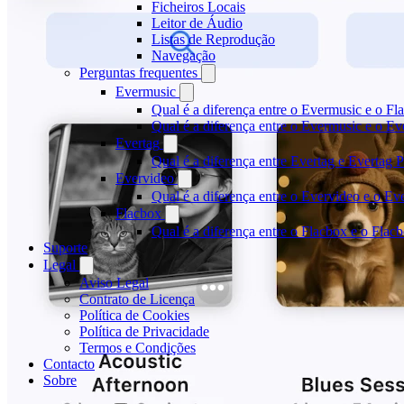
Ficheiros Locais
Leitor de Áudio
Listas de Reprodução
Navegação
Perguntas frequentes
Evermusic
Qual é a diferença entre o Evermusic e o Fl
Qual é a diferença entre o Evermusic e o 
Evertag
Qual é a diferença entre Evertag e Evertag
Evervideo
Qual é a diferença entre o Evervideo e o E
Flacbox
Qual é a diferença entre o Flacbox e o Fla
Suporte
Legal
Aviso Legal
Contrato de Licença
Política de Cookies
Política de Privacidade
Termos e Condições
Contacto
Sobre