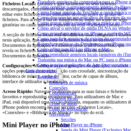
Transferir arquivos do computador para o iPhone
Ficheiros Locais:
Localize e gira facilmente os seus ficheiros
Como conectar o armazenamento interno do Blues
descarregados, com controlo total sobre a fila de transferência. Pode
Como baixar música do YouTube e ouvir música of
editar estes ficheiros locais utilizando diversas ações de gestão de
Como desconectar um aplicativo de terceiros da s
ficheiros. Para aceder à fila de transferência, toque no ícone de setas
Como gravar vídeo enquanto toca música no iPho
giratórias no canto superior esquerdo do ecrã «Ficheiros Locais».
Como ativar o servidor de mídia DLNA no Window
Como reproduzir música no iPhone a partir do
A secção de ficheiros locais está dividida em duas categorias: Ficheiro
Como transferir arquivos de música do computado
nesta aplicação, que apresenta os ficheiros locais no diretório
Reproduza músicas do Dropbox no seu iPhone quan
Documentos da aplicação, e Ficheiros neste iPad/iPhone/Mac, que
Como editar tags ID3 no iPhone e Mac
revela os ficheiros locais no dispositivo mas fora do diretório
Como reproduzir arquivos locais (arquivos do iTu
Documentos da aplicação.
Transmita sua música do Mac ou PC para o iPho
Como instalar o aplicativo da App Store ou ativa
Configurações:
Modifique as configurações da aplicação, incluindo
Guia do usuário
opções populares como reprodução com crossfade, sincronização da
biblioteca de música, cache do leitor, cache de capas de álbuns,
Evermusic
interface de utilizador e localização.
Biblioteca de música
Conexões
Acesso Rápido:
Navegue facilmente para as suas faixas e ficheiros
Configurações
favoritos e reproduzidos recentemente. Para utilizadores de Mac e
Ficheiros locais
iPad, está disponível uma secção dedicada, enquanto os utilizadores d
Leitor de áudio
iPhone podem encontrá-los nas secções «Ficheiros Locais»,
Listas de reprodução
«Conexões» e «Biblioteca de Música» no topo do ecrã.
Navegação
Secções
Mini Player no iPhone
Mini Player no iPhone
Janela do Mini Player (Exclusivo Mac