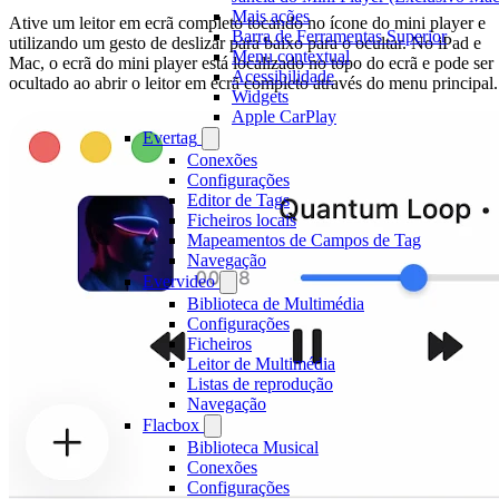
Mais ações
Ative um leitor em ecrã completo tocando no ícone do mini player e
Barra de Ferramentas Superior
utilizando um gesto de deslizar para baixo para o ocultar. No iPad e
Menu contextual
Mac, o ecrã do mini player está localizado no topo do ecrã e pode ser
Acessibilidade
ocultado ao abrir o leitor em ecrã completo através do menu principal.
Widgets
Apple CarPlay
Evertag
Conexões
Configurações
Editor de Tags
Ficheiros locais
Mapeamentos de Campos de Tag
Navegação
Evervideo
Biblioteca de Multimédia
Configurações
Ficheiros
Leitor de Multimédia
Listas de reprodução
Navegação
Flacbox
Biblioteca Musical
Conexões
Configurações