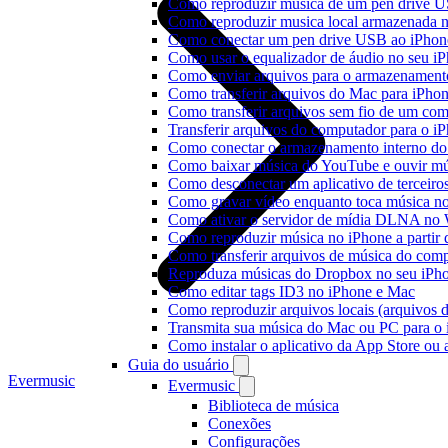
Como reproduzir música de um pen drive 
Como reproduzir musica local armazenada 
Como conectar um pen drive USB ao iPhone 
Como usar o equalizador de áudio no seu i
Como enviar arquivos para o armazenament
Como transferir arquivos do Mac para iPhon
Como transferir arquivos sem fio de um co
Transferir arquivos do computador para o 
Como conectar o armazenamento interno do
Como baixar música do YouTube e ouvir mús
Como desconectar um aplicativo de terceiro
Como gravar vídeo enquanto toca música n
Como ativar o servidor de mídia DLNA no 
Como reproduzir música no iPhone a part
Como transferir arquivos de música do com
Reproduza músicas do Dropbox no seu iPhon
Como editar tags ID3 no iPhone e Mac
Como reproduzir arquivos locais (arquivos 
Transmita sua música do Mac ou PC para 
Como instalar o aplicativo da App Store ou
Guia do usuário
Evermusic
Evermusic
Biblioteca de música
Conexões
Configurações