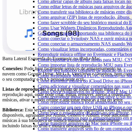
Como alterar capas de álbuns para faixas locais no 
Como editar letras de músicas para arquivos de 
Como transferir sua biblioteca de músicas entre di
Como arquivar (ZIP) listas de reprodução, álbuns, a
Como fazer scrobble do seu histórico musical do 
Como Usar Widgets Dinâmicos Reproduzindo Agor
Guia passo a passo: Importando sua biblioteca do
Como conectar o Synology NAS e ouvir música n
Como conectar o armazenamento NAS usando We
Como visualizar letras incorporadas, comentários
Reproduzir música offline no Evermusic e Flacbox:
Barra Lateral Esquerda do Evermusic no iPad e Mac
Como exportar a coleção de faixas para M3U, C
Como importar lista de reprodução M3U para Eve
Conexões:
Pode ligar facilmente serviços de armazenamento na
Exporte seu histórico completo de audição do Eve
nuvem como Google Drive, MEGA, OneDrive e Dropbox, bem com
Como Reproduzir Música FLAC (Lossless) no Me
o seu computador e NAS pessoal neste ecrã.
Como transmitir música do iCloud Drive no iPho
Como adicionar e visualizar comentários nas suas
Listas de reprodução:
Faça a gestão de todas as suas listas de
Como Ouvir Audiolivros no iPhone, iPad e Mac 
reprodução aqui, onde pode criar, editar, remover, alterar a ordem das
Como reproduzir música de um pen drive USB no
músicas, ativar o modo offline e adicionar músicas à fila do leitor.
Como reproduzir musica local armazenada no seu
Como conectar um pen drive USB ao iPhone e ouvi
Biblioteca:
Esta secção apresenta de forma organizada todas as faixas
Como usar o equalizador de áudio no seu iPhone,
disponíveis, agrupadas por Artista, Género e Álbum. Pode adicionar
Como enviar arquivos para o armazenamento em n
músicas à sua biblioteca de música manual ou automaticamente,
Como transferir arquivos do Mac para iPhone ou i
incluindo faixas do iPod e música descarregada.
Como transferir arquivos sem fio de um computad