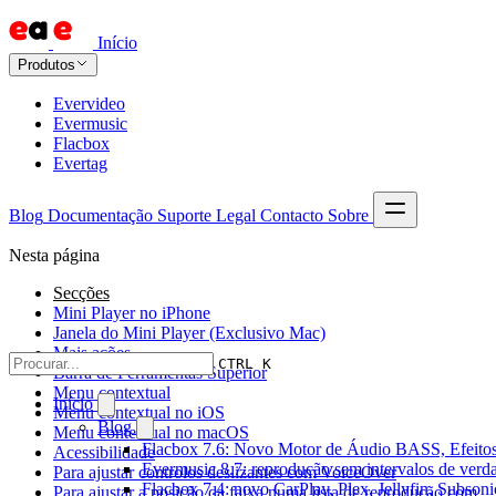
Início
Produtos
Evervideo
Evermusic
Flacbox
Evertag
Blog
Documentação
Suporte
Legal
Contacto
Sobre
Nesta página
Secções
Mini Player no iPhone
Janela do Mini Player (Exclusivo Mac)
Mais ações
CTRL K
Barra de Ferramentas Superior
Menu contextual
Início
Menu contextual no iOS
Blog
Menu contextual no macOS
Flacbox 7.6: Novo Motor de Áudio BASS, Efeitos
Acessibilidade
Evermusic 8.7: reprodução sem intervalos de verda
Para ajustar controlos deslizantes com VoiceOver
Flacbox 7.4: novo CarPlay, Plex, Jellyfin, Subson
Para ajustar a posição da faixa numa lista de reprodução com