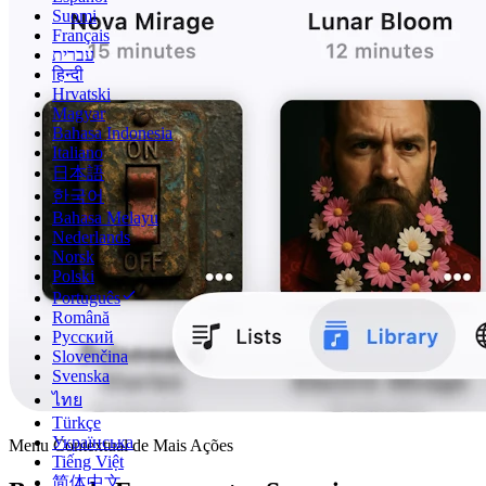
Suomi
Français
עברית
हिन्दी
Hrvatski
Magyar
Bahasa Indonesia
Italiano
日本語
한국어
Bahasa Melayu
Nederlands
Norsk
Polski
Português
Română
Русский
Slovenčina
Svenska
ไทย
Türkçe
Українська
Menu Contextual de Mais Ações
Tiếng Việt
简体中文