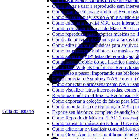
Como usar efeitos sonoros e DSP no Flacbo
Como ativar e usar a reprodução sem interv
Como usar os efeitos de áudio no Evermusic:
Como exportar playlists do Apple Music e 
Como criar uma playlist M3U para Internet
Como reproduzir músicas do Mac / PC / L
Como reproduzir suas próprias músicas no 
Como alterar capas de álbuns para faixas loc
Como editar letras de músicas para arquiv
Como transferir sua biblioteca de músicas en
Como arquivar (ZIP) listas de reprodução, ál
Como fazer scrobble do seu histórico music
Como Usar Widgets Dinâmicos Reproduzind
Guia passo a passo: Importando sua bibliot
Como conectar o Synology NAS e ouvir mú
Como conectar o armazenamento NAS usan
Como visualizar letras incorporadas, comen
Reproduzir música offline no Evermusic e Fl
Como exportar a coleção de faixas para M
Como importar lista de reprodução M3U pa
Guia do usuário
Exporte seu histórico completo de audição 
Como Reproduzir Música FLAC (Lossless)
Como transmitir música do iCloud Drive n
Como adicionar e visualizar comentários na
Como Ouvir Audiolivros no iPhone, iPad e