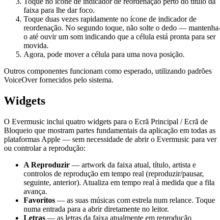
Toque no ícone de indicador de reordenação perto do título da
faixa para lhe dar foco.
Toque duas vezes rapidamente no ícone de indicador de
reordenação. No segundo toque, não solte o dedo — mantenha
o até ouvir um som indicando que a célula está pronta para ser
movida.
Agora, pode mover a célula para uma nova posição.
Outros componentes funcionam como esperado, utilizando padrões
VoiceOver fornecidos pelo sistema.
Widgets
O Evermusic inclui quatro widgets para o Ecrã Principal / Ecrã de
Bloqueio que mostram partes fundamentais da aplicação em todas as
plataformas Apple — sem necessidade de abrir o Evermusic para ver
ou controlar a reprodução:
A Reproduzir
— artwork da faixa atual, título, artista e
controlos de reprodução em tempo real (reproduzir/pausar,
seguinte, anterior). Atualiza em tempo real à medida que a fila
avança.
Favoritos
— as suas músicas com estrela num relance. Toque
numa entrada para a abrir diretamente no leitor.
Letras
— as letras da faixa atualmente em reprodução