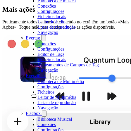
Biblioteca de música
Conexões
Mais ações
Configurações
Ficheiros locais
Leitor de áudio
Praticamente todos os itens de conteúdo no ecrã têm um botão «Mais
Listas de reprodução
Ações». Toque nele para aceder a todas as ações disponíveis.
Navegação
Evertag
Conexões
Configurações
Editor de Tags
Ficheiros locais
Mapeamentos de Campos de Tag
Navegação
Evervideo
Biblioteca de Multimédia
Configurações
Ficheiros
Leitor de Multimédia
Listas de reprodução
Navegação
Flacbox
Biblioteca Musical
Conexões
Configurações