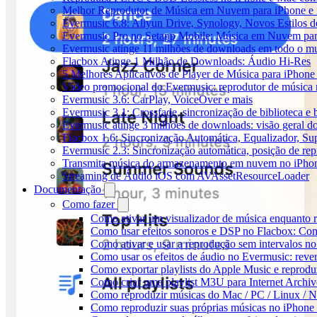
Melhor Reprodutor de Música em Nuvem para iPhone e 
Evermusic 6.8: Aliyun Drive, Synology, Novos Estilos d
Evermusic Pro no Setapp Mobile: Música em Nuvem pa
Evermusic atinge 11 milhões de downloads em todo o 
Flacbox Atinge 1 Milhão de Downloads: Áudio Hi-Res
5 Melhores Aplicativos de Player de Música para iPhon
Vídeo promocional do Evermusic: reprodutor de música
Evermusic 3.6: CarPlay, VoiceOver e mais
Evermusic 3.1: Crossfade, sincronização de biblioteca e
Evermusic atinge 3 milhões de downloads: visão geral do
Flacbox 1.6: Sincronização Automática, Equalizador, S
Evermusic 2.3: Sincronização automática, posição de rep
Transmita música do armazenamento em nuvem no iPho
Streaming de Áudio iOS com AVAssetResourceLoader
Documentação
Como fazer
Como ativar um visualizador de música enquanto 
Como usar efeitos sonoros e DSP no Flacbox: Com
Como ativar e usar a reprodução sem intervalos n
Como usar os efeitos de áudio no Evermusic: rever
Como exportar playlists do Apple Music e reprod
Como criar uma playlist M3U para Internet Archi
Como reproduzir músicas do Mac / PC / Linux /
Como reproduzir suas próprias músicas no iPhone