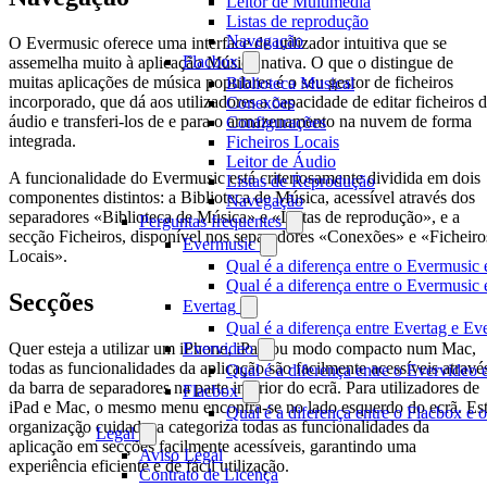
Leitor de Multimédia
Listas de reprodução
Navegação
O Evermusic oferece uma interface de utilizador intuitiva que se
Flacbox
assemelha muito à aplicação Música nativa. O que o distingue de
muitas aplicações de música populares é o seu gestor de ficheiros
Biblioteca Musical
incorporado, que dá aos utilizadores a capacidade de editar ficheiros 
Conexões
áudio e transferi-los de e para o armazenamento na nuvem de forma
Configurações
integrada.
Ficheiros Locais
Leitor de Áudio
A funcionalidade do Evermusic está criteriosamente dividida em dois
Listas de Reprodução
componentes distintos: a Biblioteca de Música, acessível através dos
Navegação
separadores «Biblioteca de Música» e «Listas de reprodução», e a
Perguntas frequentes
secção Ficheiros, disponível nos separadores «Conexões» e «Ficheiro
Evermusic
Locais».
Qual é a diferença entre o Evermusic 
Qual é a diferença entre o Evermusi
Secções
Evertag
Qual é a diferença entre Evertag e E
Quer esteja a utilizar um iPhone, iPad ou modo compacto num Mac,
Evervideo
todas as funcionalidades da aplicação são facilmente acessíveis atravé
Qual é a diferença entre o Evervideo
da barra de separadores na parte inferior do ecrã. Para utilizadores de
Flacbox
iPad e Mac, o mesmo menu encontra-se no lado esquerdo do ecrã. Es
Qual é a diferença entre o Flacbox e
organização cuidadosa categoriza todas as funcionalidades da
Legal
aplicação em secções facilmente acessíveis, garantindo uma
Aviso Legal
experiência eficiente e de fácil utilização.
Contrato de Licença