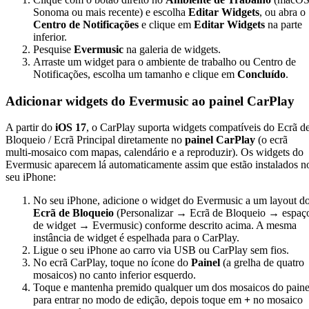
Sonoma ou mais recente) e escolha
Editar Widgets
, ou abra o
Centro de Notificações
e clique em
Editar Widgets
na parte
inferior.
Pesquise
Evermusic
na galeria de widgets.
Arraste um widget para o ambiente de trabalho ou Centro de
Notificações, escolha um tamanho e clique em
Concluído
.
Adicionar widgets do Evermusic ao painel CarPlay
A partir do
iOS 17
, o CarPlay suporta widgets compatíveis do Ecrã d
Bloqueio / Ecrã Principal diretamente no
painel CarPlay
(o ecrã
multi-mosaico com mapas, calendário e a reproduzir). Os widgets do
Evermusic aparecem lá automaticamente assim que estão instalados n
seu iPhone:
No seu iPhone, adicione o widget do Evermusic a um layout d
Ecrã de Bloqueio
(Personalizar → Ecrã de Bloqueio → espaç
de widget → Evermusic) conforme descrito acima. A mesma
instância de widget é espelhada para o CarPlay.
Ligue o seu iPhone ao carro via USB ou CarPlay sem fios.
No ecrã CarPlay, toque no ícone do
Painel
(a grelha de quatro
mosaicos) no canto inferior esquerdo.
Toque e mantenha premido qualquer um dos mosaicos do paine
para entrar no modo de edição, depois toque em
+
no mosaico