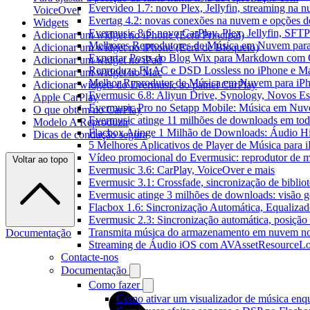
Evervideo 1.7: novo Plex, Jellyfin, streaming na 
VoiceOver
Evertag 4.2: novas conexões na nuvem e opções do
Widgets
Evermusic 8.6: novo CarPlay, Plex, Jellyfin, SFTP 
Adicionar um widget no iPhone (Ecrã Principal)
Melhores Reprodutores de Música em Nuvem par
Adicionar um widget no iPhone (Ecrã de Bloqueio)
Exportar Posts do Blog Wix para Markdown com
Adicionar um widget no iPad
Reproduza FLAC e DSD Lossless no iPhone e M
Adicionar um widget no Mac
Melhor Reprodutor de Música em Nuvem para iPh
Adicionar widgets do Evermusic ao painel CarPlay
Evermusic 6.8: Aliyun Drive, Synology, Novos Est
Apple CarPlay
Evermusic Pro no Setapp Mobile: Música em Nuv
O que obtém no CarPlay
Evermusic atinge 11 milhões de downloads em to
Modelo A Reproduzir
Flacbox Atinge 1 Milhão de Downloads: Áudio H
Dicas de condução segura
5 Melhores Aplicativos de Player de Música para
Vídeo promocional do Evermusic: reprodutor de 
Voltar ao topo
Evermusic 3.6: CarPlay, VoiceOver e mais
Evermusic 3.1: Crossfade, sincronização de biblio
Evermusic atinge 3 milhões de downloads: visão ge
Flacbox 1.6: Sincronização Automática, Equaliza
Evermusic 2.3: Sincronização automática, posição 
Transmita música do armazenamento em nuvem n
Documentação
Streaming de Áudio iOS com AVAssetResourceLo
Contacte-nos
Documentação
Como fazer
Como ativar um visualizador de música enq