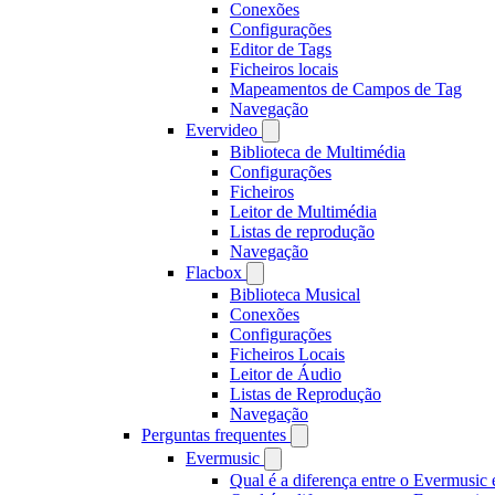
Conexões
Configurações
Editor de Tags
Ficheiros locais
Mapeamentos de Campos de Tag
Navegação
Evervideo
Biblioteca de Multimédia
Configurações
Ficheiros
Leitor de Multimédia
Listas de reprodução
Navegação
Flacbox
Biblioteca Musical
Conexões
Configurações
Ficheiros Locais
Leitor de Áudio
Listas de Reprodução
Navegação
Perguntas frequentes
Evermusic
Qual é a diferença entre o Evermusic 