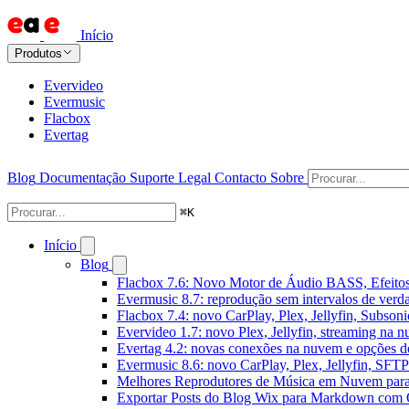
Início
Produtos
Evervideo
Evermusic
Flacbox
Evertag
Blog
Documentação
Suporte
Legal
Contacto
Sobre
⌘
K
Início
Blog
Flacbox 7.6: Novo Motor de Áudio BASS, Efeitos
Evermusic 8.7: reprodução sem intervalos de verda
Flacbox 7.4: novo CarPlay, Plex, Jellyfin, Subson
Evervideo 1.7: novo Plex, Jellyfin, streaming na 
Evertag 4.2: novas conexões na nuvem e opções do
Evermusic 8.6: novo CarPlay, Plex, Jellyfin, SFTP 
Melhores Reprodutores de Música em Nuvem par
Exportar Posts do Blog Wix para Markdown com