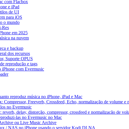
ac com Flacbox
one e iPad
ilos de UI
em para iOS
do o mundo
i-Res
 iPhone em 2025
música na nuvem
teca e backup
ral dos recursos
dor, Suporte OPUS
de reprodução e tags
o iPhone com Evermusic
ader
uanto reproduz música no iPhone, iPad e Mac
x: Compressor, Freeverb, Crossfeed, Echo, normalização de volume e 
alos no Evermusic
 reverb, delay, distorção, compressor, crossfeed e normalização de vo
reproduzi-las no Evermusic no Mac
 Archive ou Live Music Archive
inux / NAS no iPhone usando o servidor Kodi DLNA