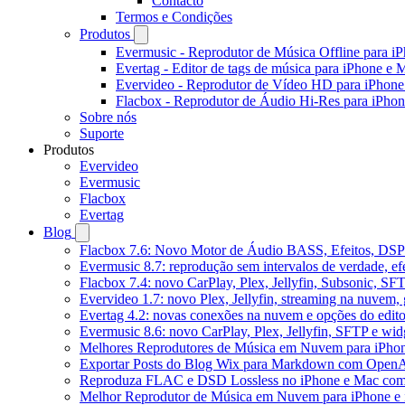
Contacto
Termos e Condições
Produtos
Evermusic - Reprodutor de Música Offline para i
Evertag - Editor de tags de música para iPhone e 
Evervideo - Reprodutor de Vídeo HD para iPhon
Flacbox - Reprodutor de Áudio Hi-Res para iPho
Sobre nós
Suporte
Produtos
Evervideo
Evermusic
Flacbox
Evertag
Blog
Flacbox 7.6: Novo Motor de Áudio BASS, Efeitos, DSP 
Evermusic 8.7: reprodução sem intervalos de verdade, ef
Flacbox 7.4: novo CarPlay, Plex, Jellyfin, Subsonic, SF
Evervideo 1.7: novo Plex, Jellyfin, streaming na nuvem,
Evertag 4.2: novas conexões na nuvem e opções do edito
Evermusic 8.6: novo CarPlay, Plex, Jellyfin, SFTP e widg
Melhores Reprodutores de Música em Nuvem para iPho
Exportar Posts do Blog Wix para Markdown com Open
Reproduza FLAC e DSD Lossless no iPhone e Mac com
Melhor Reprodutor de Música em Nuvem para iPhone e 