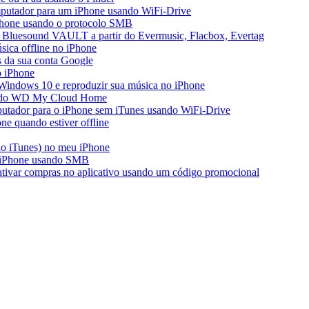
mputador para um iPhone usando WiFi-Drive
iPhone usando o protocolo SMB
 Bluesound VAULT a partir do Evermusic, Flacbox, Evertag
ica offline no iPhone
s da sua conta Google
o iPhone
Windows 10 e reproduzir sua música no iPhone
ir do WD My Cloud Home
putador para o iPhone sem iTunes usando WiFi-Drive
e quando estiver offline
do iTunes) no meu iPhone
o iPhone usando SMB
 ativar compras no aplicativo usando um código promocional