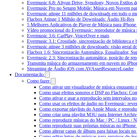
Evermusic 6.8: Aliyun Drive, Synology, Novos Estilos d
Evermusic Pro no Setapp Mobile: Música em Nuvem pa
Evermusic atinge 11 milhões de downloads em todo o 
Flacbox Atinge 1 Milhão de Downloads: Áudio Hi-Res
5 Melhores Aplicativos de Player de Música para iPhon
Vídeo promocional do Evermusic: reprodutor de música
Evermusic 3.6: CarPlay, VoiceOver e mais
Evermusic 3.1: Crossfade, sincronização de biblioteca e
Evermusic atinge 3 milhões de downloads: visão geral do
Flacbox 1.6: Sincronização Automática, Equalizador, S
Evermusic 2.3: Sincronização automática, posição de rep
Transmita música do armazenamento em nuvem no iPho
Streaming de Áudio iOS com AVAssetResourceLoader
Documentação
Como fazer
Como ativar um visualizador de música enquanto 
Como usar efeitos sonoros e DSP no Flacbox: Com
Como ativar e usar a reprodução sem intervalos n
Como usar os efeitos de áudio no Evermusic: rever
Como exportar playlists do Apple Music e reprod
Como criar uma playlist M3U para Internet Archi
Como reproduzir músicas do Mac / PC / Linux /
Como reproduzir suas próprias músicas no iPhone
Como alterar capas de álbuns para faixas locais no 
Como editar letras de músicas para arquivos de 