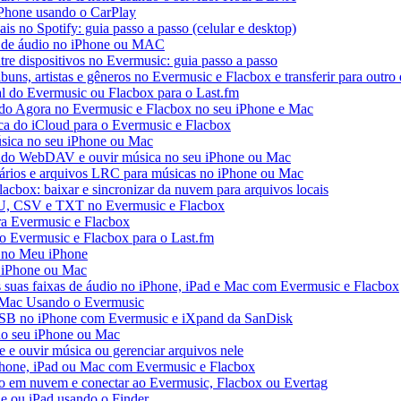
iPhone usando o CarPlay
ais no Spotify: guia passo a passo (celular e desktop)
os de áudio no iPhone ou MAC
tre dispositivos no Evermusic: guia passo a passo
buns, artistas e gêneros no Evermusic e Flacbox e transferir para outro 
al do Evermusic ou Flacbox para o Last.fm
o Agora no Evermusic e Flacbox no seu iPhone e Mac
eca do iCloud para o Evermusic e Flacbox
sica no seu iPhone ou Mac
do WebDAV e ouvir música no seu iPhone ou Mac
tários e arquivos LRC para músicas no iPhone ou Mac
acbox: baixar e sincronizar da nuvem para arquivos locais
3U, CSV e TXT no Evermusic e Flacbox
ra Evermusic e Flacbox
do Evermusic e Flacbox para o Last.fm
 no Meu iPhone
o iPhone ou Mac
s suas faixas de áudio no iPhone, iPad e Mac com Evermusic e Flacbox
 Mac Usando o Evermusic
USB no iPhone com Evermusic e iXpand da SanDisk
no seu iPhone ou Mac
e ouvir música ou gerenciar arquivos nele
Phone, iPad ou Mac com Evermusic e Flacbox
o em nuvem e conectar ao Evermusic, Flacbox ou Evertag
e ou iPad usando o Finder