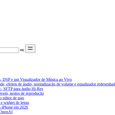
⌘
K
, DSP e um Visualizador de Música ao Vivo
de, efeitos de áudio, normalização de volume e equalizador redesenha
ic, SFTP para áudio Hi-Res
nuvem, gestos de reprodução
 editor de tags
e widget de letras
a iPhone em 2026
 OpenAI