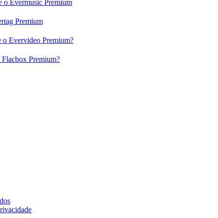
c e o Evermusic Premium
vertag Premium
 e o Evervideo Premium?
 o Flacbox Premium?
ados
rivacidade