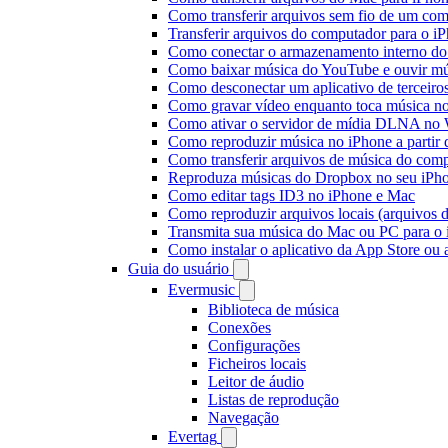
Como transferir arquivos sem fio de um co
Transferir arquivos do computador para o 
Como conectar o armazenamento interno do
Como baixar música do YouTube e ouvir mús
Como desconectar um aplicativo de terceiro
Como gravar vídeo enquanto toca música n
Como ativar o servidor de mídia DLNA no 
Como reproduzir música no iPhone a part
Como transferir arquivos de música do com
Reproduza músicas do Dropbox no seu iPhon
Como editar tags ID3 no iPhone e Mac
Como reproduzir arquivos locais (arquivos 
Transmita sua música do Mac ou PC para 
Como instalar o aplicativo da App Store ou
Guia do usuário
Evermusic
Biblioteca de música
Conexões
Configurações
Ficheiros locais
Leitor de áudio
Listas de reprodução
Navegação
Evertag