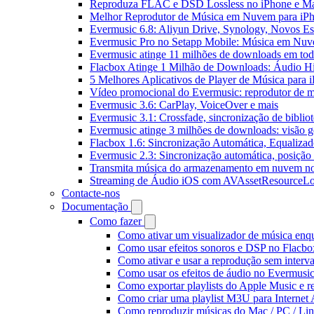
Reproduza FLAC e DSD Lossless no iPhone e M
Melhor Reprodutor de Música em Nuvem para iPh
Evermusic 6.8: Aliyun Drive, Synology, Novos Est
Evermusic Pro no Setapp Mobile: Música em Nuv
Evermusic atinge 11 milhões de downloads em to
Flacbox Atinge 1 Milhão de Downloads: Áudio H
5 Melhores Aplicativos de Player de Música para
Vídeo promocional do Evermusic: reprodutor de 
Evermusic 3.6: CarPlay, VoiceOver e mais
Evermusic 3.1: Crossfade, sincronização de biblio
Evermusic atinge 3 milhões de downloads: visão ge
Flacbox 1.6: Sincronização Automática, Equaliza
Evermusic 2.3: Sincronização automática, posição 
Transmita música do armazenamento em nuvem n
Streaming de Áudio iOS com AVAssetResourceLo
Contacte-nos
Documentação
Como fazer
Como ativar um visualizador de música enq
Como usar efeitos sonoros e DSP no Flacbo
Como ativar e usar a reprodução sem interv
Como usar os efeitos de áudio no Evermusic:
Como exportar playlists do Apple Music e 
Como criar uma playlist M3U para Internet
Como reproduzir músicas do Mac / PC / L