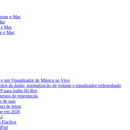
Phone e Mac
Mac
e e Mac
ne e Mac
e um Visualizador de Música ao Vivo
eitos de áudio, normalização de volume e equalizador redesenhado
TP para áudio Hi-Res
 gestos de reprodução
r de tags
et de letras
ne em 2026
AI
 Flacbox
iPad