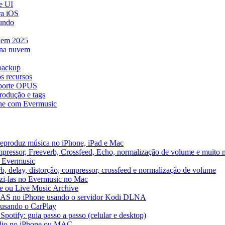
e UI
ra iOS
mundo
e em 2025
 na nuvem
 backup
s recursos
uporte OPUS
rodução e tags
ne com Evermusic
reproduz música no iPhone, iPad e Mac
pressor, Freeverb, Crossfeed, Echo, normalização de volume e muito 
o Evermusic
b, delay, distorção, compressor, crossfeed e normalização de volume
uzi-las no Evermusic no Mac
ve ou Live Music Archive
 NAS no iPhone usando o servidor Kodi DLNA
 usando o CarPlay
Spotify: guia passo a passo (celular e desktop)
áudio no iPhone ou MAC