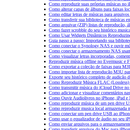
Como reproduzir suas próprias músicas no 
Como alterar capas de álbuns para faixas loc
Como editar letras de músicas para arquiv
Como transferir sua biblioteca de músicas en
Como arquivar (ZIP) listas de reprodução, ál
Como fazer scrobble do seu histórico music
Como Usar Widgets Dinâmicos Reproduzind
Guia passo a passo: Importando sua bibliot
Como conectar o Synology NAS e ouvir mú
Como conectar o armazenamento NAS usan
Como visualizar letras incorporadas, comen
Reproduzir música offline no Evermusic e Fl
Como exportar a coleção de faixas para M
Como importar lista de reprodução M3U pa
Exporte seu histórico completo de audição 
Como Reproduzir Música FLAC (Lossless)
Como transmitir música do iCloud Drive n
Como adicionar e visualizar comentários na
Como Ouvir Audiolivros no iPhone, iPad e
Como reproduzir música de um pen drive 
Como reproduzir musica local armazenada 
Como conectar um pen drive USB ao iPhone 
Como usar o equalizador de áudio no seu i
Como enviar arquivos para o armazenament
Como transferir arquivos do Mac para iPhon