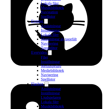
Lokala filer
Musikbibliotek
Navigation
Spellistor
Evertag
Anslutningar
Inställningar
Lokala filer
Mappningar av taggfält
Navigering
Taggeditor
Evervideo
Filer
Inställningar
Mediaspelare
Mediebibliotek
Navigering
Spellistor
Flacbox
Anslutningar
Inställningar
Ljudspelaren
Lokala filer
Musikbibliotek