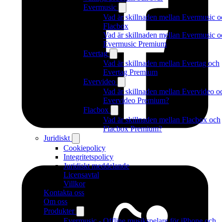
Evermusic
Vad är skillnaden mellan Evermusic o
Flacbox
Vad är skillnaden mellan Evermusic o
Evermusic Premium
Evertag
Vad är skillnaden mellan Evertag och
Evertag Premium
Evervideo
Vad är skillnaden mellan Evervideo o
Evervideo Premium?
Flacbox
Vad är skillnaden mellan Flacbox och
Flacbox Premium?
Juridiskt
Cookiepolicy
Integritetspolicy
Juridiskt meddelande
Licensavtal
Villkor
Kontakta oss
Om oss
Produkter
Evermusic - Offline musikspelare för iPhone och