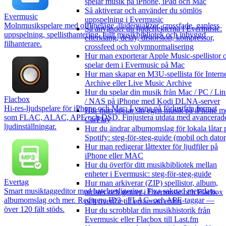
spelar musik på iPhone, iPad och Mac
Så aktiverar och använder du sömlös
Evermusic
uppspelning i Evermusic
Molnmusikspelarе med offlineläge, ljudequalizer, crossfade, gapless
Så använder du ljudeffekterna i Evermusic:
uppspelning, spellisthantering, fullt musikbibliotek och inbyggd
efterklang, delay, distorsion, kompressor,
filhanterare.
crossfeed och volymnormalisering
Hur man exporterar Apple Music-spellistor 
spelar dem i Evermusic på Mac
Hur man skapar en M3U-spellista för Intern
Archive eller Live Music Archive
Hur du spelar din musik från Mac / PC / Li
Flacbox
/ NAS på iPhone med Kodi DLNA-server
Hi-res-ljudspelare för iPhone och Mac. Lyssna på förlustfria format
Hur man spelar sin egen musik på iPhone m
som FLAC, ALAC, APE och DSD. Finjustera utdata med avancerad
CarPlay
ljudinställningar.
Hur du ändrar albumomslag för lokala låtar 
Spotify: steg-för-steg-guide (mobil och dator
Hur man redigerar låttexter för ljudfiler på
iPhone eller MAC
Hur du överför ditt musikbibliotek mellan
enheter i Evermusic: steg-för-steg-guide
Evertag
Hur man arkiverar (ZIP) spellistor, album,
Smart musiktaggeditor med batchredigering. Fixa saknad metadata,
artister och genrer i Evermusic och Flacbox
albumomslag och mer. Redigera ID3-, FLAC- och APE-taggar —
och överför till en annan enhet
över 120 fält stöds.
Hur du scrobblar din musikhistorik från
Evermusic eller Flacbox till Last.fm