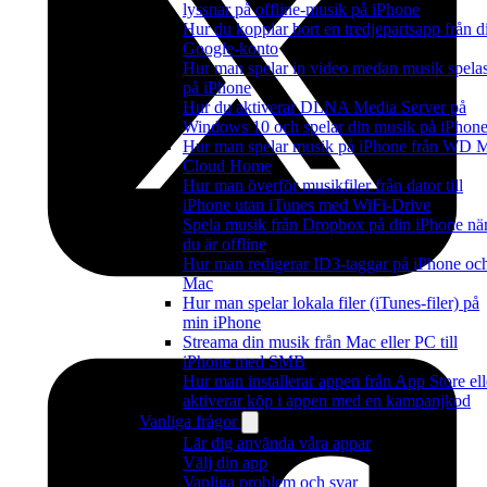
lyssnar på offline-musik på iPhone
Hur du kopplar bort en tredjepartsapp från di
Google-konto
Hur man spelar in video medan musik spela
på iPhone
Hur du aktiverar DLNA Media Server på
Windows 10 och spelar din musik på iPhon
Hur man spelar musik på iPhone från WD 
Cloud Home
Hur man överför musikfiler från dator till
iPhone utan iTunes med WiFi-Drive
Spela musik från Dropbox på din iPhone nä
du är offline
Hur man redigerar ID3-taggar på iPhone oc
Mac
Hur man spelar lokala filer (iTunes-filer) på
min iPhone
Streama din musik från Mac eller PC till
iPhone med SMB
Hur man installerar appen från App Store ell
aktiverar köp i appen med en kampanjkod
Vanliga frågor
Lär dig använda våra appar
Välj din app
Vanliga problem och svar