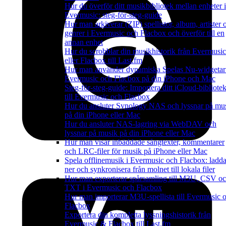
Hur du överför ditt musikbibliotek mellan enheter i
Evermusic: steg-för-steg-guide
Hur man arkiverar (ZIP) spellistor, album, artister 
genrer i Evermusic och Flacbox och överför till en
annan enhet
Hur du scrobblar din musikhistorik från Evermusic
eller Flacbox till Last.fm
Hur man använder dynamiska Spelas Nu-widgetar
Evermusic och Flacbox på din iPhone och Mac
Steg-för-steg-guide: Importera ditt iCloud-bibliote
till Evermusic och Flacbox
Hur du ansluter Synology NAS och lyssnar på mu
på din iPhone eller Mac
Hur du ansluter NAS-lagring via WebDAV och
lyssnar på musik på din iPhone eller Mac
Hur man visar inbäddade sångtexter, kommentarer
och LRC-filer för musik på iPhone eller Mac
Spela offlinemusik i Evermusic och Flacbox: ladd
ner och synkronisera från molnet till lokala filer
Hur man exporterar spårsamling till M3U, CSV o
TXT i Evermusic och Flacbox
Hur man importerar M3U-spellista till Evermusic 
Flacbox
Exportera din kompletta lyssningshistorik från
Evermusic & Flacbox till Last.fm