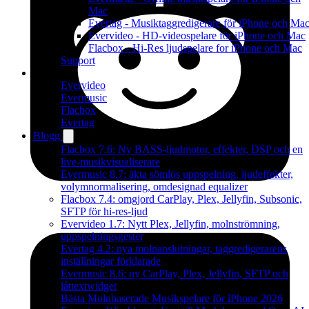
Mac
Evertag - Musiktaggredigerare för iPhone och Ma
Evervideo - HD-videospelare för iPhone och Mac
Flacbox - Hi-Res ljudspelare for iPhone och Mac
Support
Produkter
Evervideo
Evermusic
Flacbox
Evertag
Blogg
Flacbox 7.6: Ny BASS-ljudmotor, effekter, DSP och en
live-musikvisualiserare
Evermusic 8.7: äkta sömlös uppspelning, ljudeffekter,
volymnormalisering, omdesignad equalizer
Flacbox 7.4: omgjord CarPlay, Plex, Jellyfin, Subsonic,
SFTP för hi-res-ljud
Evervideo 1.7: Nytt Plex, Jellyfin, molnströmning,
uppspelningsgester
Evertag 4.2: nya molnanslutningar, taggredigerarens
inställningar förklarade
Evermusic 8.6: ny CarPlay, Plex, Jellyfin, SFTP och
låttextwidget
Bästa Molnbaserade Musikspelare för iPhone 2026