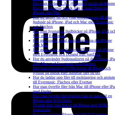
Hur man spelar FLAC (förlustfri) musik på iPhone
Hur man streamar musik från iCloud Drive på
iPhone eller Mac
Hur du lägger till och visar kommentarer till dina
ljudspår på iPhone, iPad och Mac med Evermusic
och Flacbox
Hur man lyssnar på ljudböcker på iPhone, iPad oc
Mac med Evermusic
Hur man spelar lokal musik lagrad pa din iPhone
eller Mac
Hur man spelar musik från USB-minne på iPhone
med Evermusic och iXpand från SanDisk
Hur du använder ljudequalizern på din iPhone, iP
eller Mac med Evermusic och Flacbox
Hur man ansluter ett USB-minne till iPhone och
lyssnar på musik eller hanterar filer på det
Hur du laddar upp filer till molnlagring och anslute
till Evermusic, Flacbox eller Evertag
Hur man överför filer från Mac till iPhone eller iP
med Finder
Hur man överför filer trådlöst från en dator till en
iPhone med WiFi-Drive
Överför filer från datorn till iPhone med SMB-
protokollet
Hur man ansluter Bluesound VAULTs interna