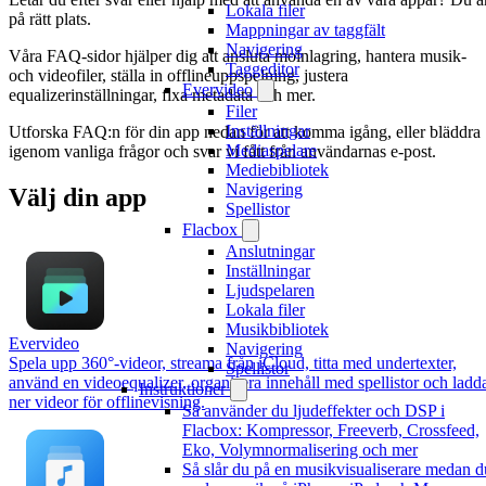
Lokala filer
på rätt plats.
Mappningar av taggfält
Navigering
Våra FAQ-sidor hjälper dig att ansluta molnlagring, hantera musik-
Taggeditor
och videofiler, ställa in offlineuppspelning, justera
Evervideo
equalizerinställningar, fixa metadata och mer.
Filer
Inställningar
Utforska FAQ:n för din app nedan för att komma igång, eller bläddra
Mediaspelare
igenom vanliga frågor och svar vi fått från användarnas e-post.
Mediebibliotek
Navigering
Välj din app
Spellistor
Flacbox
Anslutningar
Inställningar
Ljudspelaren
Lokala filer
Musikbibliotek
Evervideo
Navigering
Spela upp 360°-videor, streama från iCloud, titta med undertexter,
Spellistor
använd en videoequalizer, organisera innehåll med spellistor och ladd
Instruktioner
ner videor för offlinevisning.
Så använder du ljudeffekter och DSP i
Flacbox: Kompressor, Freeverb, Crossfeed,
Eko, Volymnormalisering och mer
Så slår du på en musikvisualiserare medan d