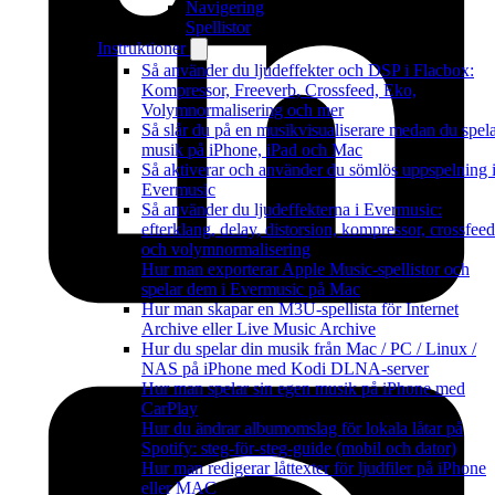
Navigering
Spellistor
Instruktioner
Så använder du ljudeffekter och DSP i Flacbox:
Kompressor, Freeverb, Crossfeed, Eko,
Volymnormalisering och mer
Så slår du på en musikvisualiserare medan du spel
musik på iPhone, iPad och Mac
Så aktiverar och använder du sömlös uppspelning 
Evermusic
Så använder du ljudeffekterna i Evermusic:
efterklang, delay, distorsion, kompressor, crossfeed
och volymnormalisering
Hur man exporterar Apple Music-spellistor och
spelar dem i Evermusic på Mac
Hur man skapar en M3U-spellista för Internet
Archive eller Live Music Archive
Hur du spelar din musik från Mac / PC / Linux /
NAS på iPhone med Kodi DLNA-server
Hur man spelar sin egen musik på iPhone med
CarPlay
Hur du ändrar albumomslag för lokala låtar på
Spotify: steg-för-steg-guide (mobil och dator)
Hur man redigerar låttexter för ljudfiler på iPhone
eller MAC