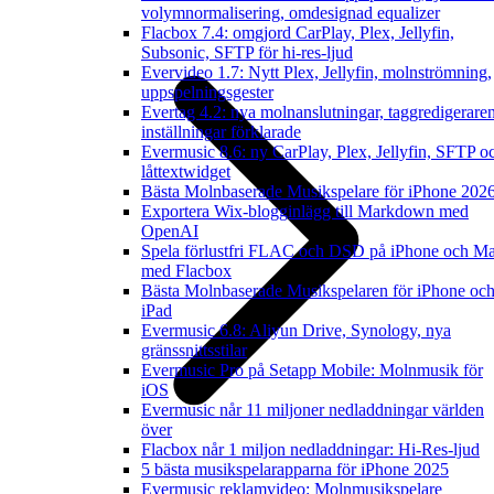
volymnormalisering, omdesignad equalizer
Flacbox 7.4: omgjord CarPlay, Plex, Jellyfin,
Subsonic, SFTP för hi-res-ljud
Evervideo 1.7: Nytt Plex, Jellyfin, molnströmning,
uppspelningsgester
Evertag 4.2: nya molnanslutningar, taggredigerare
inställningar förklarade
Evermusic 8.6: ny CarPlay, Plex, Jellyfin, SFTP o
låttextwidget
Bästa Molnbaserade Musikspelare för iPhone 202
Exportera Wix-blogginlägg till Markdown med
OpenAI
Spela förlustfri FLAC och DSD på iPhone och M
med Flacbox
Bästa Molnbaserade Musikspelaren för iPhone oc
iPad
Evermusic 6.8: Aliyun Drive, Synology, nya
gränssnittsstilar
Evermusic Pro på Setapp Mobile: Molnmusik för
iOS
Evermusic når 11 miljoner nedladdningar världen
över
Flacbox når 1 miljon nedladdningar: Hi-Res-ljud
5 bästa musikspelarapparna för iPhone 2025
Evermusic reklamvideo: Molnmusikspelare