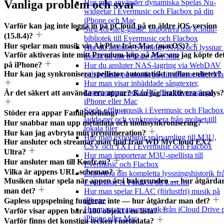
Vanliga problem och svar
Hur man använder dynamiska Spelas Nu-
widgetar i Evermusic och Flacbox på din
iPhone och Mac
Varför kan jag inte logga in på pCloud på en äldre iOS-version
Steg-för-steg-guide: Importera ditt iCloud-
(15.8.4)?
bibliotek till Evermusic och Flacbox
Hur spelar man musik via AirPlay från Mac (macOS)?
Hur du ansluter Synology NAS och lyssnar
Varför aktiveras inte mitt Premium-köp på Mac om jag köpte de
musik på din iPhone eller Mac
på iPhone?
Hur du ansluter NAS-lagring via WebDAV
Hur kan jag synkronisera spellistor automatiskt mellan enheter?
och lyssnar på musik på din iPhone eller Ma
Hur man visar inbäddade sångtexter,
kommentarer och LRC-filer för musik på
Är det säkert att använda era appar? Kan jag inaktivera analys?
iPhone eller Mac
Spela offlinemusik i Evermusic och Flacbox
Stöder era appar Familjedelning?
ladda ner och synkronisera från molnet till
Hur snabbar man upp metadata och molnsynkronisering?
lokala filer
Hur kan jag avbryta min prenumeration?
Hur man exporterar spårsamling till M3U,
Hur ansluter och streamar man ljud från WD MyCloud EX2
CSV och TXT i Evermusic och Flacbox
Ultra?
Hur man importerar M3U-spellista till
Hur ansluter man till Koofr.eu?
Evermusic och Flacbox
Vilka är appens URL-scheman?
Exportera din kompletta lyssningshistorik fr
Musiken slutar spela när appen är i bakgrunden — hur åtgärda
Evermusic & Flacbox till Last.fm
man det?
Hur man spelar FLAC (förlustfri) musik på
iPhone
Gapless uppspelning fungerar inte — hur åtgärdar man det?
Hur man streamar musik från iCloud Drive 
Varför visar appen bara 100 objekt i en lista?
iPhone eller Mac
Varför finns det konstiga tecken i metadata?