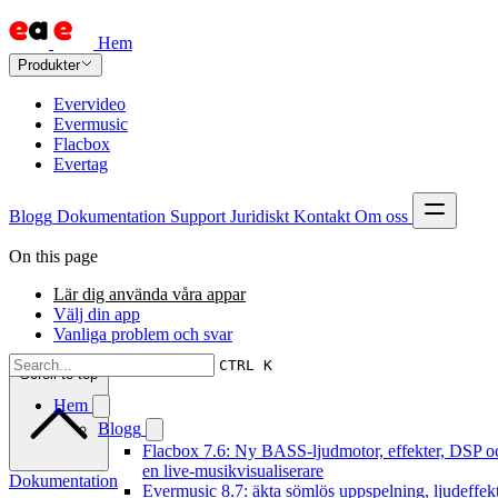
Hem
Produkter
Evervideo
Evermusic
Flacbox
Evertag
Blogg
Dokumentation
Support
Juridiskt
Kontakt
Om oss
On this page
Lär dig använda våra appar
Välj din app
Vanliga problem och svar
CTRL K
Scroll to top
Hem
Blogg
Flacbox 7.6: Ny BASS-ljudmotor, effekter, DSP o
en live-musikvisualiserare
Dokumentation
Evermusic 8.7: äkta sömlös uppspelning, ljudeffekt