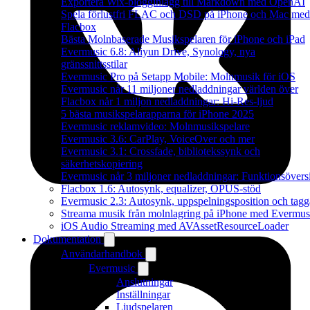
Exportera Wix-blogginlägg till Markdown med OpenAI
Spela förlustfri FLAC och DSD på iPhone och Mac med
Flacbox
Bästa Molnbaserade Musikspelaren för iPhone och iPad
Evermusic 6.8: Aliyun Drive, Synology, nya
gränssnittsstilar
Evermusic Pro på Setapp Mobile: Molnmusik för iOS
Evermusic når 11 miljoner nedladdningar världen över
Flacbox når 1 miljon nedladdningar: Hi-Res-ljud
5 bästa musikspelarapparna för iPhone 2025
Evermusic reklamvideo: Molnmusikspelare
Evermusic 3.6: CarPlay, VoiceOver och mer
Evermusic 3.1: Crossfade, bibliotekssynk och
säkerhetskopiering
Evermusic når 3 miljoner nedladdningar: Funktionsövers
Flacbox 1.6: Autosynk, equalizer, OPUS-stöd
Evermusic 2.3: Autosynk, uppspelningsposition och tagg
Streama musik från molnlagring på iPhone med Evermus
iOS Audio Streaming med AVAssetResourceLoader
Dokumentation
Användarhandbok
Evermusic
Anslutningar
Inställningar
Ljudspelaren