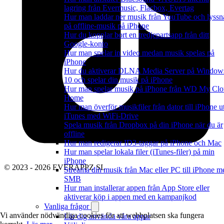
lagring från Evermusic, Flacbox, Evertag
Hur man laddar ner musik från YouTube och lyssn
på offline-musik på iPhone
Hur du kopplar bort en tredjepartsapp från ditt
Google-konto
Hur man spelar in video medan musik spelas på
iPhone
Hur du aktiverar DLNA Media Server på Window
10 och spelar din musik på iPhone
Hur man spelar musik på iPhone från WD My Cl
Home
Hur man överför musikfiler från dator till iPhone u
iTunes med WiFi-Drive
Spela musik från Dropbox på din iPhone när du är
offline
Hur man redigerar ID3-taggar på iPhone och Mac
Hur man spelar lokala filer (iTunes-filer) på min
iPhone
© 2023 - 2026 EVERAPPZ SL
Streama din musik från Mac eller PC till iPhone m
SMB
Hur man installerar appen från App Store eller
aktiverar köp i appen med en kampanjkod
Vanliga frågor
Vi använder nödvändiga cookies för att webbplatsen ska fungera
Lär dig använda våra appar