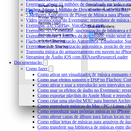
Evermusic atinge 11 milhões de downloads em todo o 
Flacbox Atinge 1 Milhão de Downloads: Áudio Hi-Res
5 Melhores Aplicativos de Player de Música para iPhon
Vídeo promocional do Evermusic: reprodutor de música
Evermusic 3.6: CarPlay, VoiceOver e mais
Evermusic 3.1: Crossfade, sincronização de biblioteca e
Evermusic atinge 3 milhões de downloads: visão geral do
Flacbox 1.6: Sincronização Automática, Equalizador, S
Evermusic 2.3: Sincronização automática, posição de rep
Transmita música do armazenamento em nuvem no iPho
Streaming de Áudio iOS com AVAssetResourceLoader
Documentação
Como fazer
Como ativar um visualizador de música enquanto 
Como usar efeitos sonoros e DSP no Flacbox: Com
Como ativar e usar a reprodução sem intervalos n
Como usar os efeitos de áudio no Evermusic: rever
Como exportar playlists do Apple Music e reprod
Como criar uma playlist M3U para Internet Archi
Como reproduzir músicas do Mac / PC / Linux /
Como reproduzir suas próprias músicas no iPhone
Como alterar capas de álbuns para faixas locais no 
Como editar letras de músicas para arquivos de 
Como transferir sua biblioteca de músicas entre di