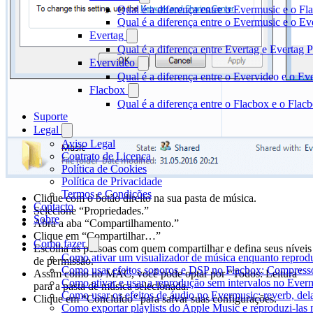
Qual é a diferença entre o Evermusic e o Fl
Qual é a diferença entre o Evermusic e o 
Evertag
Qual é a diferença entre Evertag e Evertag
Evervideo
Qual é a diferença entre o Evervideo e o E
Flacbox
Qual é a diferença entre o Flacbox e o Fla
Suporte
Legal
Aviso Legal
Contrato de Licença
Política de Cookies
Política de Privacidade
Termos e Condições
Clique com o botão direito na sua pasta de música.
Contacto
Selecione “Propriedades.”
Sobre
Abra a aba “Compartilhamento.”
Clique em “Compartilhar…”
Como fazer
Escolha as pessoas com quem compartilhar e defina seus níveis
Como ativar um visualizador de música enquanto reprod
de permissão.
Como usar efeitos sonoros e DSP no Flacbox: Compresso
Assim como no MAC, você pode optar por “Todos: Leitura”
Como ativar e usar a reprodução sem intervalos no Ever
para a pasta de música selecionada.
Como usar os efeitos de áudio no Evermusic: reverb, del
Clique em “Concluído” para salvar suas configurações.
Como exportar playlists do Apple Music e reproduzi-la