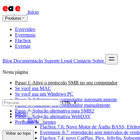
Início
Produtos
Evervideo
Evermusic
Flacbox
Evertag
Blog
Documentação
Suporte
Legal
Contacto
Sobre
Nesta página
Passo 1: Ative o protocolo SMB no seu computador
Se você usa MAC
Se você usa um Windows PC
Passo 2: Adicione seu computador automaticamente
CTRL K
Passo 3: Adicione seu computador manualmente
Passo 4: Solução alternativa para SMB2
Início
Passo 5: Solução alternativa WebDAV
Blog
Perguntas frequentes
Flacbox 7.6: Novo Motor de Áudio BASS, Efeitos
Evermusic 8.7: reprodução sem intervalos de verda
Voltar ao topo
Flacbox 7.4: novo CarPlay, Plex, Jellyfin, Subson