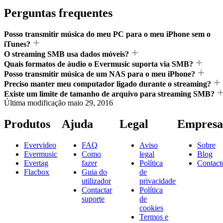
Perguntas frequentes
Posso transmitir música do meu PC para o meu iPhone sem o
iTunes?
O streaming SMB usa dados móveis?
Quais formatos de áudio o Evermusic suporta via SMB?
Posso transmitir música de um NAS para o meu iPhone?
Preciso manter meu computador ligado durante o streaming?
Existe um limite de tamanho de arquivo para streaming SMB?
Última modificação
maio 29, 2016
Produtos
Ajuda
Legal
Empresa
Evervideo
FAQ
Aviso
Sobre
Evermusic
Como
legal
Blog
Evertag
fazer
Política
Contact
Flacbox
Guia do
de
utilizador
privacidade
Contactar
Política
suporte
de
cookies
Termos e