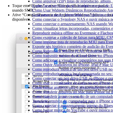
Como arquivar (ZIP) listas de reprodução, álbuns, a
Como fazer scrobble do seu histórico musical do 
Toque em “Opções” e ative “Compartilhar arquivos e pastas
Como Usar Widgets Dinâmicos Reproduzindo Agor
usando SMB.”
Guia passo a passo: Importando sua biblioteca do
Ative “Compartilhamento de Arquivos Windows” para as cont
Como conectar o Synology NAS e ouvir música n
disponíveis.
Como conectar o armazenamento NAS usando We
Como visualizar letras incorporadas, comentários
Reproduzir música offline no Evermusic e Flacbox:
Como exportar a coleção de faixas para M3U, C
Como importar lista de reprodução M3U para Eve
Exporte seu histórico completo de audição do Eve
Como Reproduzir Música FLAC (Lossless) no Me
Como transmitir música do iCloud Drive no iPho
Como adicionar e visualizar comentários nas suas
Como Ouvir Audiolivros no iPhone, iPad e Mac 
Como reproduzir música de um pen drive USB no
Como reproduzir musica local armazenada no seu
Como conectar um pen drive USB ao iPhone e ouvi
Como usar o equalizador de áudio no seu iPhone,
Como enviar arquivos para o armazenamento em n
Como transferir arquivos do Mac para iPhone ou i
Como transferir arquivos sem fio de um computad
Transferir arquivos do computador para o iPhone
Como conectar o armazenamento interno do Blues
Como baixar música do YouTube e ouvir música of