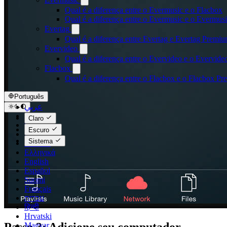
Qual é a diferença entre o Evermusic e o Flacbox
Qual é a diferença entre o Evermusic e o Evermu
Evertag
Qual é a diferença entre Evertag e Evertag Premi
Evervideo
Qual é a diferença entre o Evervideo e o Evervid
Flacbox
Qual é a diferença entre o Flacbox e o Flacbox P
Português
عربي
Català
Claro
Čeština
Escuro
Dansk
Sistema
Deutsch
Ελληνικά
English
Español
Suomi
Français
עברית
हिन्दी
Hrvatski
Magyar