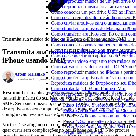
Como reproduzir música de um pen drive 
Como reproduzir musica local armazenada 
Como conectar um pen drive USB ao iPhone 
Como usar o equalizador de áudio no seu i
Como enviar arquivos para o armazenament
Como transferir arquivos do Mac para iPhon
Como transferir arquivos sem fio de um co
Transmita sua música do Mac ou PC para o iPhone usando SMB
Transferir arquivos do computador para o 
Como conectar o armazenamento interno do
Como baixar música do YouTube e ouvir mús
Transmita sua música do Mac ou PC para 
Como desconectar um aplicativo de terceiro
iPhone usando SMB
Como gravar vídeo enquanto toca música n
Como ativar o servidor de mídia DLNA no 
Como reproduzir música no iPhone a part
Artem Meleshko
Como transferir arquivos de música do com
Founder & Engineer at Everappz
Reproduza músicas do Dropbox no seu iPhon
Como editar tags ID3 no iPhone e Mac
Resumo:
Use o aplicativo Evermusic para iPhone ou iPad para
Como reproduzir arquivos locais (arquivos 
transmitir música do seu Mac ou Windows PC pela rede local usando
Transmita sua música do Mac ou PC para 
SMB. Sem sincronização, sem cópia – basta ativar o compartilhamen
Passo 1: Ative o protocolo SMB no s
de arquivos no seu computador, conectar no app e reproduzir. A
Passo 2: Adicione seu computador au
configuração leva menos de 5 minutos.
Passo 3: Adicione seu computador m
Passo 4: Solução alternativa para SM
Você está se afogando em um mar de música no seu MAC ou PC e
Passo 5: Solução alternativa WebDA
quer curtir sem complicações no seu iPhone ou iPad? Não procure
Perguntas frequentes
mais do que o Evermusic. Com o Evermusic, é incrivelmente simples