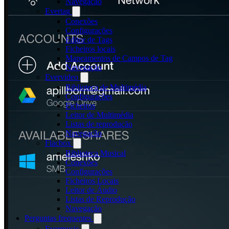
Navegação
Evertag
Conexões
Configurações
Editor de Tags
Ficheiros locais
Mapeamentos de Campos de Tag
Navegação
Evervideo
Biblioteca de Multimédia
Configurações
Ficheiros
Leitor de Multimédia
Listas de reprodução
Navegação
Flacbox
Biblioteca Musical
Conexões
Configurações
Ficheiros Locais
Leitor de Áudio
Listas de Reprodução
Navegação
Perguntas frequentes
Evermusic