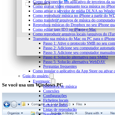
Como desconectar um aplicativo de terceiros da s
Como gravar vídeo enquanto toca música no iPho
Como ativar o servidor de mídia DLNA no Window
Como reproduzir música no iPhone a partir do
Como transferir arquivos de música do computado
Reproduza músicas do Dropbox no seu iPhone quan
Como editar tags ID3 no iPhone e Mac
Como reproduzir arquivos locais (arquivos do iTu
Transmita sua música do Mac ou PC para o iPho
Passo 1: Ative o protocolo SMB no seu co
Passo 2: Adicione seu computador automati
Passo 3: Adicione seu computador manualm
Passo 4: Solução alternativa para SMB2
Passo 5: Solução alternativa WebDAV
Perguntas frequentes
Como instalar o aplicativo da App Store ou ativa
Guia do usuário
Evermusic
Se você usa um Windows PC
Biblioteca de música
Conexões
Configurações
Ficheiros locais
Leitor de áudio
Listas de reprodução
Navegação