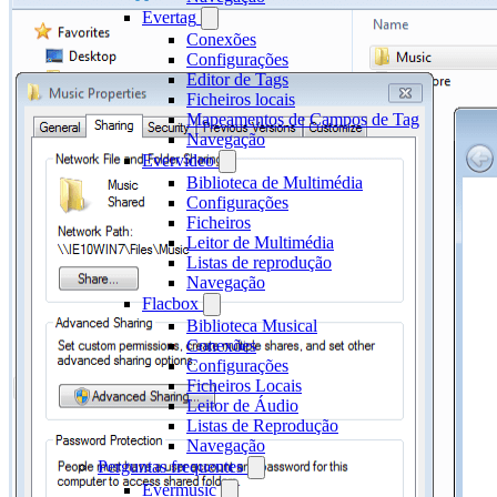
Evertag
Conexões
Configurações
Editor de Tags
Ficheiros locais
Mapeamentos de Campos de Tag
Navegação
Evervideo
Biblioteca de Multimédia
Configurações
Ficheiros
Leitor de Multimédia
Listas de reprodução
Navegação
Flacbox
Biblioteca Musical
Conexões
Configurações
Ficheiros Locais
Leitor de Áudio
Listas de Reprodução
Navegação
Perguntas frequentes
Evermusic