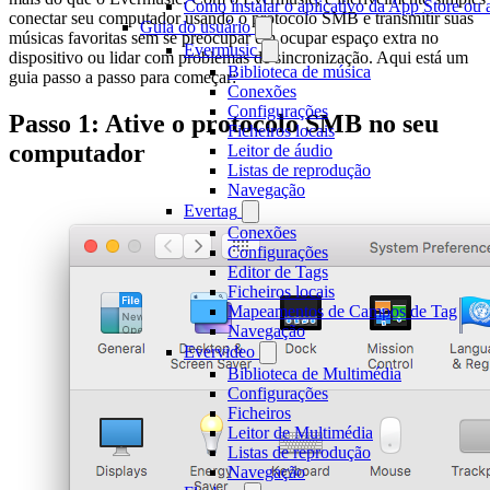
Como instalar o aplicativo da App Store ou
conectar seu computador usando o protocolo SMB e transmitir suas
Guia do usuário
músicas favoritas sem se preocupar em ocupar espaço extra no
Evermusic
dispositivo ou lidar com problemas de sincronização. Aqui está um
Biblioteca de música
guia passo a passo para começar:
Conexões
Configurações
Passo 1: Ative o protocolo SMB no seu
Ficheiros locais
computador
Leitor de áudio
Listas de reprodução
Navegação
Evertag
Conexões
Configurações
Editor de Tags
Ficheiros locais
Mapeamentos de Campos de Tag
Navegação
Evervideo
Biblioteca de Multimédia
Configurações
Ficheiros
Leitor de Multimédia
Listas de reprodução
Navegação