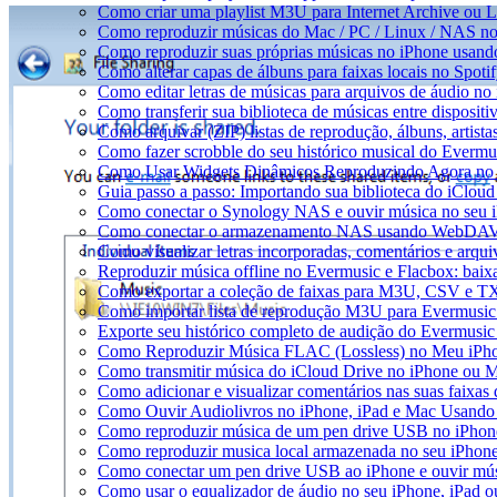
Como criar uma playlist M3U para Internet Archive ou 
Como reproduzir músicas do Mac / PC / Linux / NAS n
Como reproduzir suas próprias músicas no iPhone usand
Como alterar capas de álbuns para faixas locais no Spotif
Como editar letras de músicas para arquivos de áudio 
Como transferir sua biblioteca de músicas entre disposit
Como arquivar (ZIP) listas de reprodução, álbuns, artista
Como fazer scrobble do seu histórico musical do Evermu
Como Usar Widgets Dinâmicos Reproduzindo Agora no 
Guia passo a passo: Importando sua biblioteca do iClou
Como conectar o Synology NAS e ouvir música no seu 
Como conectar o armazenamento NAS usando WebDAV e
Como visualizar letras incorporadas, comentários e arq
Reproduzir música offline no Evermusic e Flacbox: baixa
Como exportar a coleção de faixas para M3U, CSV e T
Como importar lista de reprodução M3U para Evermusic
Exporte seu histórico completo de audição do Evermusic
Como Reproduzir Música FLAC (Lossless) no Meu iPh
Como transmitir música do iCloud Drive no iPhone ou 
Como adicionar e visualizar comentários nas suas faixa
Como Ouvir Audiolivros no iPhone, iPad e Mac Usando
Como reproduzir música de um pen drive USB no iPhon
Como reproduzir musica local armazenada no seu iPhon
Como conectar um pen drive USB ao iPhone e ouvir músi
Como usar o equalizador de áudio no seu iPhone, iPad