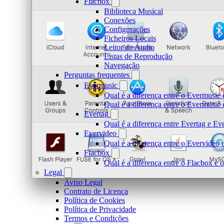
Flacbox
Biblioteca Musical
Conexões
Configurações
Ficheiros Locais
Leitor de Áudio
Listas de Reprodução
Navegação
Perguntas frequentes
Evermusic
Qual é a diferença entre o Evermusic 
Qual é a diferença entre o Evermusi
Evertag
Qual é a diferença entre Evertag e E
Evervideo
Qual é a diferença entre o Evervideo
Flacbox
Qual é a diferença entre o Flacbox e
Legal
Aviso Legal
Contrato de Licença
Política de Cookies
Política de Privacidade
Termos e Condições