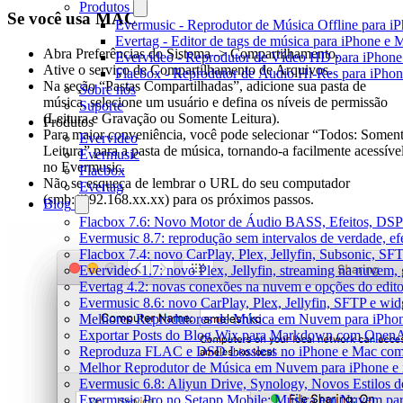
Produtos
Se você usa MAC
Evermusic - Reprodutor de Música Offline para i
Evertag - Editor de tags de música para iPhone e 
Abra Preferências do Sistema -> Compartilhamento.
Evervideo - Reprodutor de Vídeo HD para iPhon
Ative o serviço de Compartilhamento de Arquivos.
Flacbox - Reprodutor de Áudio Hi-Res para iPho
Na seção “Pastas Compartilhadas”, adicione sua pasta de
Sobre nós
música, selecione um usuário e defina os níveis de permissão
Suporte
(Leitura e Gravação ou Somente Leitura).
Produtos
Para maior conveniência, você pode selecionar “Todos: Somen
Evervideo
Leitura” para a pasta de música, tornando-a facilmente acessíve
Evermusic
no Evermusic.
Flacbox
Não se esqueça de lembrar o URL do seu computador
Evertag
(smb://192.168.xx.xx) para os próximos passos.
Blog
Flacbox 7.6: Novo Motor de Áudio BASS, Efeitos, DSP 
Evermusic 8.7: reprodução sem intervalos de verdade, ef
Flacbox 7.4: novo CarPlay, Plex, Jellyfin, Subsonic, SF
Evervideo 1.7: novo Plex, Jellyfin, streaming na nuvem,
Evertag 4.2: novas conexões na nuvem e opções do edito
Evermusic 8.6: novo CarPlay, Plex, Jellyfin, SFTP e widg
Melhores Reprodutores de Música em Nuvem para iPho
Exportar Posts do Blog Wix para Markdown com Open
Reproduza FLAC e DSD Lossless no iPhone e Mac com
Melhor Reprodutor de Música em Nuvem para iPhone e 
Evermusic 6.8: Aliyun Drive, Synology, Novos Estilos d
Evermusic Pro no Setapp Mobile: Música em Nuvem pa