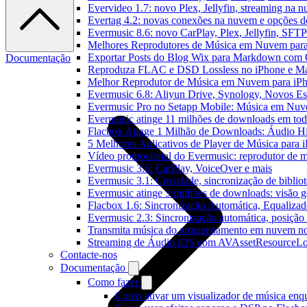
Evervideo 1.7: novo Plex, Jellyfin, streaming na 
Evertag 4.2: novas conexões na nuvem e opções do
Evermusic 8.6: novo CarPlay, Plex, Jellyfin, SFTP 
Melhores Reprodutores de Música em Nuvem par
Exportar Posts do Blog Wix para Markdown com
Documentação
Reproduza FLAC e DSD Lossless no iPhone e M
Melhor Reprodutor de Música em Nuvem para iPh
Evermusic 6.8: Aliyun Drive, Synology, Novos Est
Evermusic Pro no Setapp Mobile: Música em Nuv
Evermusic atinge 11 milhões de downloads em to
Flacbox Atinge 1 Milhão de Downloads: Áudio H
5 Melhores Aplicativos de Player de Música para
Vídeo promocional do Evermusic: reprodutor de 
Evermusic 3.6: CarPlay, VoiceOver e mais
Evermusic 3.1: Crossfade, sincronização de biblio
Evermusic atinge 3 milhões de downloads: visão ge
Flacbox 1.6: Sincronização Automática, Equaliza
Evermusic 2.3: Sincronização automática, posição 
Transmita música do armazenamento em nuvem n
Streaming de Áudio iOS com AVAssetResourceLo
Contacte-nos
Documentação
Como fazer
Como ativar um visualizador de música enq