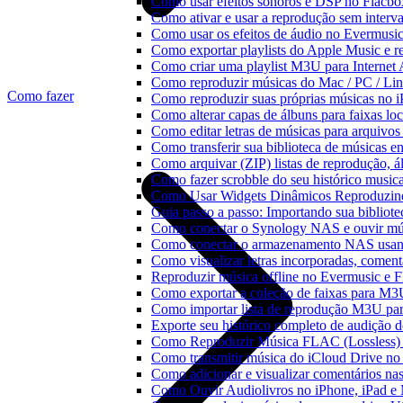
Como usar efeitos sonoros e DSP no Flacbo
Como ativar e usar a reprodução sem interv
Como usar os efeitos de áudio no Evermusic:
Como exportar playlists do Apple Music e 
Como criar uma playlist M3U para Internet
Como reproduzir músicas do Mac / PC / L
Como fazer
Como reproduzir suas próprias músicas no 
Como alterar capas de álbuns para faixas loc
Como editar letras de músicas para arquiv
Como transferir sua biblioteca de músicas en
Como arquivar (ZIP) listas de reprodução, ál
Como fazer scrobble do seu histórico music
Como Usar Widgets Dinâmicos Reproduzind
Guia passo a passo: Importando sua bibliot
Como conectar o Synology NAS e ouvir mú
Como conectar o armazenamento NAS usan
Como visualizar letras incorporadas, comen
Reproduzir música offline no Evermusic e Fl
Como exportar a coleção de faixas para M
Como importar lista de reprodução M3U pa
Exporte seu histórico completo de audição 
Como Reproduzir Música FLAC (Lossless)
Como transmitir música do iCloud Drive n
Como adicionar e visualizar comentários na
Como Ouvir Audiolivros no iPhone, iPad e