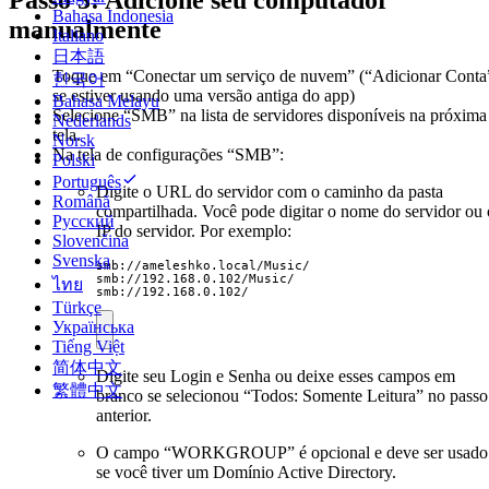
Passo 3: Adicione seu computador
Bahasa Indonesia
manualmente
Italiano
日本語
Toque em “Conectar um serviço de nuvem” (“Adicionar Conta
한국어
se estiver usando uma versão antiga do app)
Bahasa Melayu
Selecione “SMB” na lista de servidores disponíveis na próxima
Nederlands
tela.
Norsk
Na tela de configurações “SMB”:
Polski
Português
Digite o URL do servidor com o caminho da pasta
Română
compartilhada. Você pode digitar o nome do servidor ou 
Русский
IP do servidor. Por exemplo:
Slovenčina
Svenska
smb://ameleshko.local/Music/

smb://192.168.0.102/Music/

ไทย
smb://192.168.0.102/
Türkçe
Українська
Tiếng Việt
简体中文
Digite seu Login e Senha ou deixe esses campos em
繁體中文
branco se selecionou “Todos: Somente Leitura” no passo
anterior.
O campo “WORKGROUP” é opcional e deve ser usado
se você tiver um Domínio Active Directory.