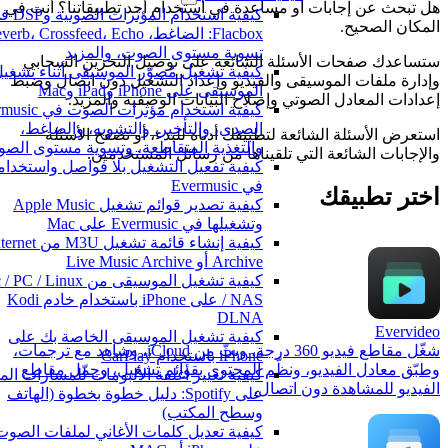
هل تبحث عن إجابات أو مساعدة في استخدام أحد تطبيقاتنا؟ أنت في
كيفية استخدام المؤثرات الصوتية و
المكان الصحيح.
تسوية مستوى الصوت، والمزيد
ستساعدك صفحات الأسئلة الشائعة على توصيل التخزين السحابي
كيفية تشغيل مُصوّر الموسيقى أثناء تشغيل
وإدارة ملفات الموسيقى والفيديو وإعداد التشغيل دون اتصال وضبط
الموسيقى على iPhone وiPad وMac
إعدادات المعادل الصوتي وإصلاح البيانات الوصفية والمزيد.
الصدى، والتأخير، والتشويه، والضاغط،
استعرض الأسئلة الشائعة لتطبيقك أدناه للبدء، أو تصفح الأسئلة
والتغذية المتقاطعة، وتسوية مستوى الصو
والإجابات الشائعة التي تلقيناها من رسائل المستخدمين.
كيفية تفعيل التشغيل بلا فواصل واستخدامه
في Evermusic
اختر تطبيقك
كيفية تصدير قوائم تشغيل Apple Music
وتشغيلها في Evermusic على Mac
كيفية إنشاء قائمة تشغيل M3U من ernet
Archive أو Live Music Archive
كيفية تشغيل الموسيقى من PC / Linux
/ NAS على iPhone باستخدام خادم Kodi
DLNA
Evervideo
كيفية تشغيل الموسيقى الخاصة بك على
شغّل مقاطع فيديو 360 درجة، وبثّ من iCloud، وشاهد مع ترجمات،
iPhone باستخدام CarPlay
وطبّق معادل الفيديو، ونظّم المحتوى بقوائم تشغيل، وحمّل مقاطع
كيفية تغيير أغلفة الألبومات للمسارات المح
الفيديو للمشاهدة دون اتصال.
على Spotify: دليل خطوة بخطوة (الهاتف
وسطح المكتب)
كيفية تعديل كلمات الأغاني لملفات الصوت