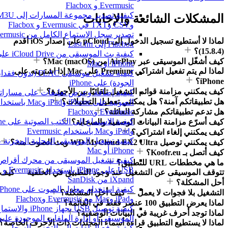
Evermusic و Flacbox
كيفية تصدير مجموعة المسارات إلى M3U
المشكلات الشائعة والإجابات
وCSV وTXT في Evermusic و Flacbox
لماذا لا أستطيع تسجيل الدخول إلى pCloud على إصدار iOS أقدم
Flacbox إلى Last.fm
(15.8.4)؟
كيفية بث الموسيقى من iCloud Drive عل
كيف أشغّل الموسيقى عبر AirPlay من Mac (macOS)؟
iPhone أو Mac
لماذا لم يتم تفعيل اشتراكي Premium على Mac إذا اشتريته على
كيفية تشغيل موسيقى FLAC (بدون فقدان
iPhone؟
الجودة) على iPhone
كيف يمكنني مزامنة قوائم التشغيل تلقائيًا بين الأجهزة؟
كيفية إضافة وعرض تعليقات على مساراتك
هل تطبيقاتكم آمنة؟ هل يمكنني تعطيل التحليلات؟
الصوتية على iPhone وiPad وMac باستخدام
هل تدعم تطبيقاتكم مشاركة العائلة؟
Evermusic وFlacbox
كيفية الاستماع إلى 
كيف أسرّع مزامنة البيانات الوصفية والسحابة؟
وiPad وMac باستخدام Evermusic
كيف يمكنني إلغاء اشتراكي؟
كيفية تشغيل الموسيقى المحلية المخزنة ع
كيف يمكنني توصيل WD MyCloud EX2 Ultra وبث الصوت منه؟
iPhone أو Mac
كيف أتصل بـ Koofr.eu؟
كيفية تشغيل الموسيقى من محرك أقراص
ما هي مخططات URL للتطبيق؟
USB على iPhone باستخدام Evermusic و
تتوقف الموسيقى عن التشغيل عند وجود التطبيق في الخلفية — كيف
iXpand من SanDisk
أحل المشكلة؟
كيفية استخدام معادل الصوت على iPhone
التشغيل بلا فجوات لا يعمل — كيف أحل المشكلة؟
وiPad وMac مع Evermusic وFlacbox
لماذا يعرض التطبيق 100 عنصر فقط في القائمة؟
كيفية توصيل USB بجهاز iPhone وا
لماذا توجد أحرف غريبة في البيانات الوصفية؟
الموسيقى أو إدارة الملفات الموجودة عليه
لماذا لا يستطيع التطبيق قراءة أسماء المجلدات ذات الأحرف الخاصة؟
كيفية رفع الملفات إلى التخزين السحابي