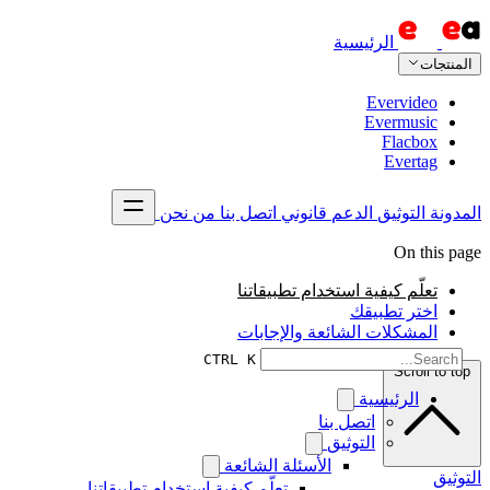
الرئيسية
المنتجات
Evervideo
Evermusic
Flacbox
Evertag
المدونة
التوثيق
الدعم
قانوني
اتصل بنا
من نحن
On this page
تعلّم كيفية استخدام تطبيقاتنا
اختر تطبيقك
المشكلات الشائعة والإجابات
CTRL K
Scroll to top
الرئيسية
اتصل بنا
التوثيق
الأسئلة الشائعة
التوثيق
تعلّم كيفية استخدام تطبيقاتنا