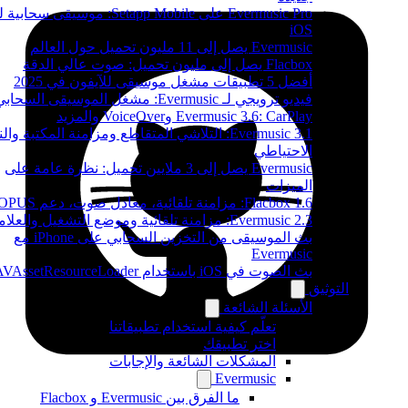
Evermusic Pro على Setapp Mobile: موسيقى سحابية لـ
iOS
Evermusic يصل إلى 11 مليون تحميل حول العالم
Flacbox يصل إلى مليون تحميل: صوت عالي الدقة
أفضل 5 تطبيقات مشغل موسيقى للآيفون في 2025
فيديو ترويجي لـ Evermusic: مشغل الموسيقى السحابي
Evermusic 3.6: CarPlay وVoiceOver والمزيد
Evermusic 3.1: التلاشي المتقاطع ومزامنة المكتبة وال
الاحتياطي
Evermusic يصل إلى 3 ملايين تحميل: نظرة عامة على
الميزات
Flacbox 1.6: مزامنة تلقائية، معادل صوت، دعم OPUS
Evermusic 2.3: مزامنة تلقائية وموضع التشغيل والعلامات
بث الموسيقى من التخزين السحابي على iPhone مع
Evermusic
بث الصوت في iOS باستخدام AVAssetResourceLoader
التوثيق
الأسئلة الشائعة
تعلّم كيفية استخدام تطبيقاتنا
اختر تطبيقك
المشكلات الشائعة والإجابات
Evermusic
ما الفرق بين Evermusic و Flacbox