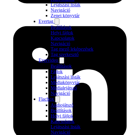
Lejátszási listák
Navigáció
Zenei könyvtár
Evertag
Beállítások
Helyi fájlok
Kapcsolatok
Navigáció
Tag mező leképezések
Tag szerkesztő
Evervideo
Beállítások
Fájlok
Lejátszási listák
Médiakönyvtár
Médialejátszó
Navigáció
Flacbox
Audiojátszó
Beállítások
Helyi fájlok
Kapcsolatok
Lejátszási listák
Navigáció