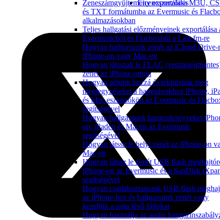
Licencszerződés
Zeneszámgyűjtemény exportálása M3U, C
és TXT formátumba az Evermusic és Flacb
alkalmazásokban
Teljes hallgatási előzményeinek exportálása 
Evermusicból és Flacboxból a Last.fm-re
Hogyan hallgassunk zenét az iCloud Drive-r
iPhone-on vagy Mac-en
Hogyan játsszak le FLAC (veszteségmentes
zenét az iPhone-omon
Hogyan adjunk hozzá és tekintsünk meg
megjegyzéseket a hangsávokhoz iPhone, iP
és Mac eszközökön az Evermusic és Flacbo
segítségével
Hogyan hallgassunk hangoskönyveket iPho
on, iPaden és Macen az Evermusic
segítségével
Hogyan játssz le helyi zenét az iPhone-on v
Mac-en
Hogyan játssz le zenét USB flash meghajtór
iPhone-on az Evermusic és a SanDisk iXpa
segítségével
Hogyan csatlakoztassunk USB flash meghaj
az iPhone-hoz és hallgassunk zenét vagy
kezeljük a rajta lévő fájlokat
Hogyan használja az audio hangszínszabály