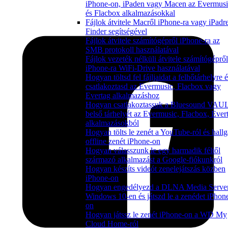
iPhone-on, iPaden vagy Macen az Evermusi
és Flacbox alkalmazásokkal
Fájlok átvitele Macről iPhone-ra vagy iPadr
Finder segítségével
Fájlok átvitele számítógépről iPhone-ra az
SMB protokoll használatával
Fájlok vezeték nélküli átvitele számítógépről
iPhone-ra WiFi-Drive használatával
Hogyan töltsd fel fájljaidat a felhőtárhelyre 
csatlakoztasd az Evermusic, Flacbox vagy
Evertag alkalmazáshoz
Hogyan csatlakoztassuk a Bluesound VAU
belső tárhelyét az Evermusic, Flacbox, Ever
alkalmazásokból
Hogyan tölts le zenét a YouTube-ról és hallg
offline zenét iPhone-on
Hogyan válasszunk le egy harmadik féltől
származó alkalmazást a Google-fiókunkról
Hogyan készíts videót zenelejátszás közben
iPhone-on
Hogyan engedélyezd a DLNA Media Server
Windows 10-en és játszd le a zenédet iPhon
on
Hogyan játssz le zenét iPhone-on a WD My
Cloud Home-ról