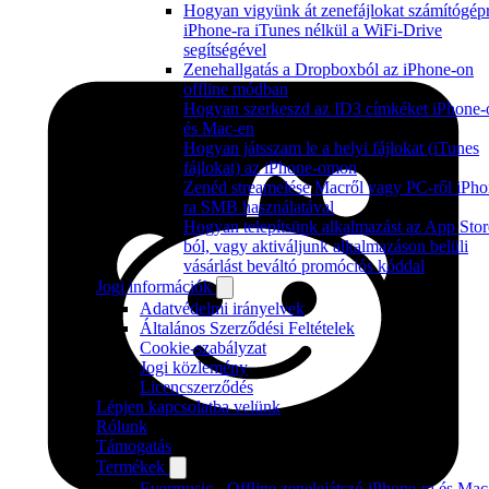
Hogyan vigyünk át zenefájlokat számítógép
iPhone-ra iTunes nélkül a WiFi-Drive
segítségével
Zenehallgatás a Dropboxból az iPhone-on
offline módban
Hogyan szerkeszd az ID3 címkéket iPhone-
és Mac-en
Hogyan játsszam le a helyi fájlokat (iTunes
fájlokat) az iPhone-omon
Zenéd streamelése Macről vagy PC-ről iPho
ra SMB használatával
Hogyan telepítsünk alkalmazást az App Stor
ból, vagy aktiváljunk alkalmazáson belüli
vásárlást beváltó promóciós kóddal
Jogi információk
Adatvédelmi irányelvek
Általános Szerződési Feltételek
Cookie-szabályzat
Jogi közlemény
Licencszerződés
Lépjen kapcsolatba velünk
Rólunk
Támogatás
Termékek
Evermusic - Offline zenelejátszó iPhone-ra és Mac