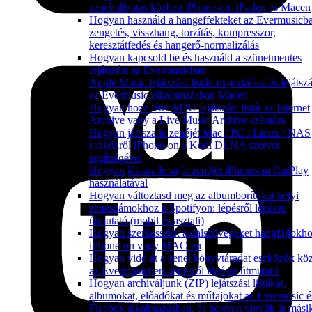
zenehallgatás közben iPhone-on, iPaden és Macen
Hogyan használd a hangeffekteket az Evermusicb
zengetés, visszhang, torzítás, kompresszor,
keresztátfedés és hangerő-normalizálás
Hogyan kapcsold be és használd a szünetmentes
lejátszást az Evermusicban
Apple Music lejátszási listák exportálása és lejátsz
az Evermusic alkalmazásban Macen
Hogyan hozz létre M3U lejátszási listát az Internet
Archive vagy a Live Music Archive számára
Hogyan játssza le zenéjét Mac / PC / Linux / NAS
eszközről iPhone-on a Kodi DLNA szerver
segítségével
Hogyan játssza le saját zenéjét iPhone-on CarPlay
használatával
Hogyan változtasd meg az albumborítókat helyi
zeneszámokhoz a Spotifyon: lépésről lépésre
útmutató (mobil és asztali)
Hogyan szerkesszük a dalszövegeket hangfájlokh
iPhone-on vagy MAC-en
Hogyan vidd át a zenei könyvtáradat eszközök köz
az Evermusicben: lépésről lépésre útmutató
Hogyan archiváljunk (ZIP) lejátszási listákat,
albumokat, előadókat és műfajokat az Evermusic é
Flacbox alkalmazásban, és hogyan vigyük át mási