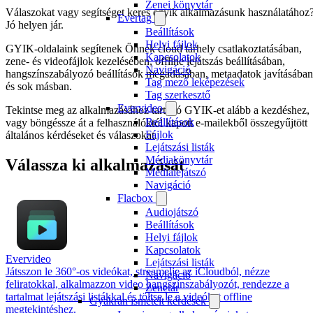
Zenei könyvtár
Válaszokat vagy segítséget keres egyik alkalmazásunk használatához
Evertag
Jó helyen jár.
Beállítások
Helyi fájlok
GYIK-oldalaink segítenek Önnek cloud tárhely csatlakoztatásában,
Kapcsolatok
zene- és videofájlok kezelésében, offline lejátszás beállításában,
Navigáció
hangszínszabályozó beállítások megadásában, metaadatok javításában
Tag mező leképezések
és sok másban.
Tag szerkesztő
Evervideo
Tekintse meg az alkalmazásához tartozó GYIK-et alább a kezdéshez,
Beállítások
vagy böngéssze át a felhasználóktól kapott e-mailekből összegyűjtött
Fájlok
általános kérdéseket és válaszokat.
Lejátszási listák
Médiakönyvtár
Válassza ki alkalmazását
Médialejátszó
Navigáció
Flacbox
Audiojátszó
Beállítások
Helyi fájlok
Kapcsolatok
Evervideo
Lejátszási listák
Játsszon le 360°-os videókat, streamelje az iCloudból, nézze
Navigáció
feliratokkal, alkalmazzon video hangszínszabályozót, rendezze a
Zenetár
tartalmat lejátszási listákkal és töltse le a videókat offline
Gyakran ismételt kérdések
megtekintéshez.