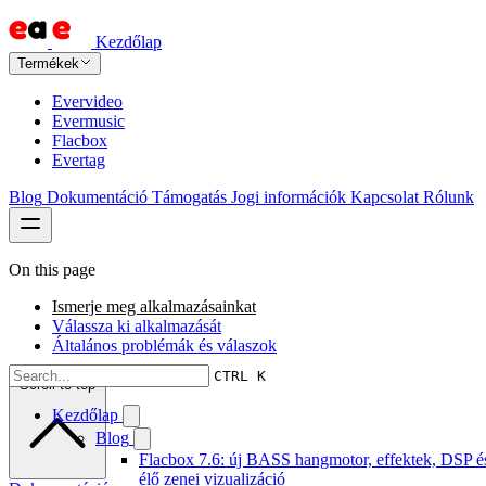
Kezdőlap
Termékek
Evervideo
Evermusic
Flacbox
Evertag
Blog
Dokumentáció
Támogatás
Jogi információk
Kapcsolat
Rólunk
On this page
Ismerje meg alkalmazásainkat
Válassza ki alkalmazását
Általános problémák és válaszok
CTRL K
Scroll to top
Kezdőlap
Blog
Flacbox 7.6: új BASS hangmotor, effektek, DSP é
élő zenei vizualizáció