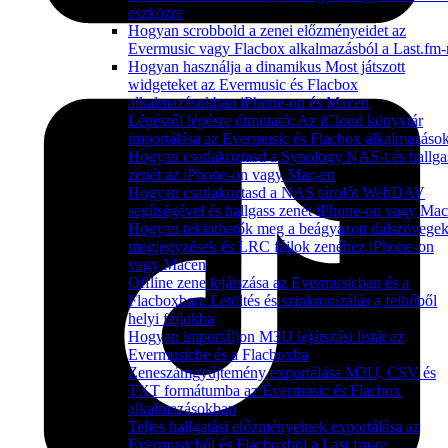
eszközre
Hogyan scrobbold a zenei előzményeidet az
Evermusic vagy Flacbox alkalmazásból a Last.fm-
Hogyan használja a dinamikus Most játszott
widgeteket az Evermusic és Flacbox
alkalmazásokban iPhone-on és Macen
Lépésről lépésre útmutató: Az iCloud könyvtár
importálása az Evermusic és Flacbox alkalmazáso
Hogyan csatlakoztasd a Synology NAS-t és hallga
zenét az iPhone-on vagy Mac-en
Hogyan csatlakoztasd a NAS tárolót WebDAV
segítségével és hallgass zenét iPhone-on vagy Ma
Hogyan tekinthetők meg a beágyazott dalszövegek
megjegyzések és LRC fájlok zenéhez iPhone-on
vagy Macen
Offline zene lejátszása az Evermusicban és a
Flacboxban: Letöltés és szinkronizálás a felhőből
helyi fájlokba
Hogyan importáljon M3U lejátszási listát az
Evermusicbe és a Flacboxba
Zeneszámgyűjtemény exportálása M3U, CSV és
TXT formátumba az Evermusic és Flacbox
alkalmazásokban
Teljes hallgatási előzményeinek exportálása az
Evermusicból és Flacboxból a Last.fm-re