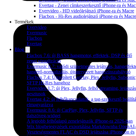
Evertag - Zenei címkeszerkesztő iPhone-ra és Mac
Evervideo - HD videólejátszó iPhone-ra és Macre
Flacbox - Hi-Res audiolejátszó iPhone-ra és Macr
Termékek
Evervideo
Evermusic
Flacbox
Evertag
Blog
Flacbox 7.6: új BASS hangmotor, effektek, DSP és élő
zenei vizualizáció
Evermusic 8.7: valódi szünetmentes lejátszás, hangeffekt
hangerő-normalizálás, újratervezett hangszínszabályzó
Flacbox 7.4: Újraépített CarPlay, Plex, Jellyfin, Subsonic
SFTP Hi-Res hanghoz
Evervideo 1.7: új Plex, Jellyfin, felhő streaming, lejátszás
gesztusok
Evertag 4.2: új felhőkapcsolatok, a tag-szerkesztő beállítá
elmagyarázva
Evermusic 8.6: új CarPlay, Plex, Jellyfin, SFTP és
dalszöveg-widget
A legjobb felhőalapú zenelejátszók iPhone-ra 2026-ban
Wix blogbejegyzések exportálása Markdownba OpenAI-
Veszteségmentes FLAC és DSD lejátszása iPhone-on és