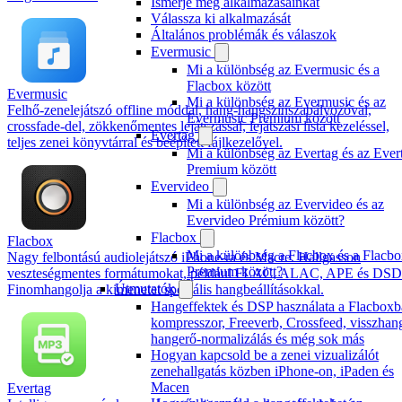
Ismerje meg alkalmazásainkat
Válassza ki alkalmazását
Általános problémák és válaszok
Evermusic
Mi a különbség az Evermusic és a
Flacbox között
Evermusic
Mi a különbség az Evermusic és az
Felhő-zenelejátszó offline móddal, hang-hangszínszabályozóval,
Evermusic Premium között
crossfade-del, zökkenőmentes lejátszással, lejátszási lista kezeléssel,
Evertag
teljes zenei könyvtárral és beépített fájlkezelővel.
Mi a különbség az Evertag és az Ever
Premium között
Evervideo
Mi a különbség az Evervideo és az
Evervideo Prémium között?
Flacbox
Flacbox
Mi a különbség a Flacbox és a Flacb
Nagy felbontású audiolejátszó iPhone-ra és Macre. Hallgasson
Premium között?
veszteségmentes formátumokat, például FLAC, ALAC, APE és DSD
Útmutatók
Finomhangolja a kimenetet speciális hangbeállításokkal.
Hangeffektek és DSP használata a Flacboxb
kompresszor, Freeverb, Crossfeed, visszhan
hangerő-normalizálás és még sok más
Hogyan kapcsold be a zenei vizualizálót
zenehallgatás közben iPhone-on, iPaden és
Macen
Evertag