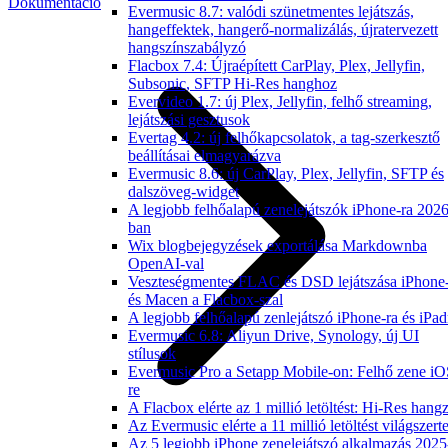
Dokumentáció
Evermusic 8.7: valódi szünetmentes lejátszás,
hangeffektek, hangerő-normalizálás, újratervezett
hangszínszabályzó
Flacbox 7.4: Újraépített CarPlay, Plex, Jellyfin,
Subsonic, SFTP Hi-Res hanghoz
Evervideo 1.7: új Plex, Jellyfin, felhő streaming,
lejátszási gesztusok
Evertag 4.2: új felhőkapcsolatok, a tag-szerkesztő
beállításai elmagyarázva
Evermusic 8.6: új CarPlay, Plex, Jellyfin, SFTP és
dalszöveg-widget
A legjobb felhőalapú zenelejátszók iPhone-ra 2026
ban
Wix blogbejegyzések exportálása Markdownba
OpenAI-val
Veszteségmentes FLAC és DSD lejátszása iPhone
és Macen a Flacbox-szal
A legjobb felhőalapú zenlejátszó iPhone-ra és iPad
Evermusic 6.8: Aliyun Drive, Synology, új UI
stílusok
Evermusic Pro a Setapp Mobile-on: Felhő zene iO
re
A Flacbox elérte az 1 millió letöltést: Hi-Res hang
Az Evermusic elérte a 11 millió letöltést világszert
Az 5 legjobb iPhone zenelejátszó alkalmazás 2025