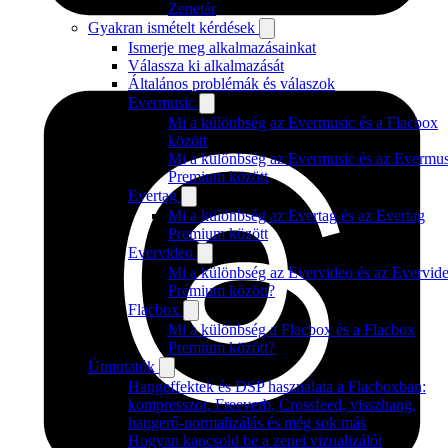
Zenetár
Gyakran ismételt kérdések
Ismerje meg alkalmazásainkat
Válassza ki alkalmazását
Általános problémák és válaszok
Evermusic
Mi a különbség az Evermusic és a Flacbox
között
Mi a különbség az Evermusic és az Evermus
Premium között
Evertag
Mi a különbség az Evertag és az Evertag
Premium között
Evervideo
Mi a különbség az Evervideo és az Evervid
Prémium között?
Flacbox
Mi a különbség a Flacbox és a Flacbox
Premium között?
Útmutatók
Hangeffektek és DSP használata a Flacboxban:
kompresszor, Freeverb, Crossfeed, visszhang,
hangerő-normalizálás és még sok más
Hogyan kapcsold be a zenei vizualizálót