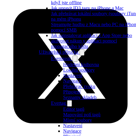
když jste offline
Jak upravit ID3 tagy na iPhone a Mac
Jak přehrávat lokální soubory (soubory iTun
na mém iPhonu
Streamujte hudbu z Macu nebo PC na iPho
pomocí SMB
Jak nainstalovat aplikaci z App Store nebo
aktivovat nákup v aplikaci pomocí
propagačního kódu
Uživatelská příručka
Evermusic
Hudební knihovna
Lokální soubory
Nastavení
Navigace
Přehrávač zvuku
Připojení
Seznamy skladeb
Evertag
Editor tagů
Mapování polí tagů
Místní soubory
Nastavení
Navigace