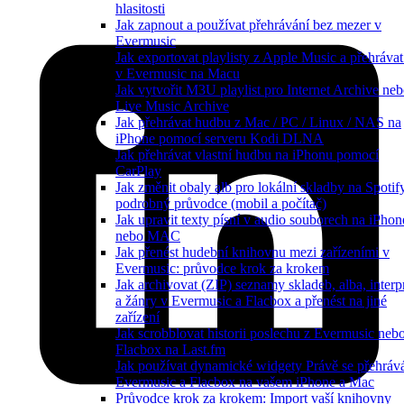
hlasitosti
Jak zapnout a používat přehrávání bez mezer v
Evermusic
Jak exportovat playlisty z Apple Music a přehrávat
v Evermusic na Macu
Jak vytvořit M3U playlist pro Internet Archive ne
Live Music Archive
Jak přehrávat hudbu z Mac / PC / Linux / NAS na
iPhone pomocí serveru Kodi DLNA
Jak přehrávat vlastní hudbu na iPhonu pomocí
CarPlay
Jak změnit obaly alb pro lokální skladby na Spotif
podrobný průvodce (mobil a počítač)
Jak upravit texty písní v audio souborech na iPhon
nebo MAC
Jak přenést hudební knihovnu mezi zařízeními v
Evermusic: průvodce krok za krokem
Jak archivovat (ZIP) seznamy skladeb, alba, interp
a žánry v Evermusic a Flacbox a přenést na jiné
zařízení
Jak scrobblovat historii poslechu z Evermusic neb
Flacbox na Last.fm
Jak používat dynamické widgety Právě se přehráv
Evermusic a Flacbox na vašem iPhone a Mac
Průvodce krok za krokem: Import vaší knihovny