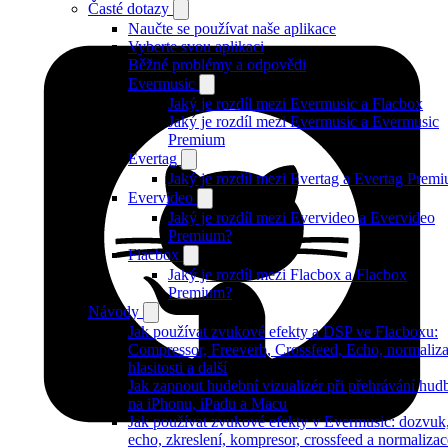
Časté dotazy
Naučte se používat naše aplikace
Vyberte svou aplikaci
Běžné problémy a odpovědi
Evermusic
Jaký je rozdíl mezi Evermusic a Flacbox
Jaký je rozdíl mezi Evermusic a Evermusic
Premium
Evertag
Jaký je rozdíl mezi Evertag a Evertag Prem
Evervideo
Jaký je rozdíl mezi Evervideo a Evervideo
Premium?
Flacbox
Jaký je rozdíl mezi Flacbox a Flacbox
Premium?
Návody
Jak používat zvukové efekty a DSP ve Flacboxu:
Compressor, Freeverb, Crossfeed, Echo, normaliz
hlasitosti a další
Jak zapnout hudební vizualizér při přehrávání hud
na iPhonu, iPadu a Macu
Jak používat zvukové efekty v Evermusic: dozvuk
echo, zkreslení, kompresor, crossfeed a normalizac