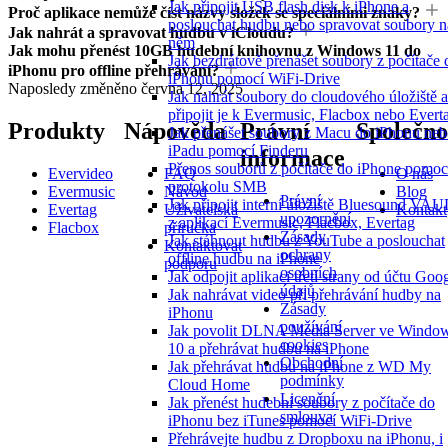
Jak připojit USB flash disk k iPhone a
Proč aplikace nemůže číst názvy složek se speciálními znaky?
poslouchat hudbu nebo spravovat soubory n
Jak nahrát a spravovat hudbu v iCloudu?
něm
Jak mohu přenést 10GB hudební knihovnu z Windows 11 do
Jak bezdrátově přenášet soubory z počítače 
iPhonu pro offline přehrávání?
iPhonu pomocí WiFi-Drive
Naposledy změněno
června 12, 2025
Jak nahrát soubory do cloudového úložiště a
připojit je k Evermusic, Flacbox nebo Evert
Produkty
Nápověda
Právní
Společno
Jak přenášet soubory z Macu do iPhonu ne
iPadu pomocí Finderu
informace
Přenos souborů z počítače do iPhone pomoc
Evervideo
FAQ
O nás
protokolu SMB
Evermusic
Návod
Blog
Právní
Jak připojit interní úložiště Bluesound VA
Evertag
Uživatelská
Kontakt
upozornění
z aplikací Evermusic, Flacbox, Evertag
Flacbox
příručka
Zásady
Jak stáhnout hudbu z YouTube a poslouchat
Kontaktovat
ochrany
offline hudbu na iPhone
podporu
osobních
Jak odpojit aplikaci třetí strany od účtu Goo
údajů
Jak nahrávat video při přehrávání hudby na
Zásady
iPhonu
používání
Jak povolit DLNA Media Server ve Windo
cookies
10 a přehrávat hudbu na iPhone
Obchodní
Jak přehrávat hudbu na iPhone z WD My
podmínky
Cloud Home
Licenční
Jak přenést hudební soubory z počítače do
smlouva
iPhonu bez iTunes pomocí WiFi-Drive
Přehrávejte hudbu z Dropboxu na iPhonu, i