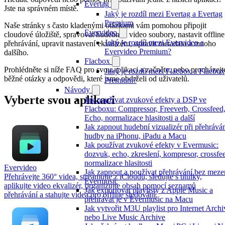
Evertag
Jste na správném místě.
Jaký je rozdíl mezi Evertag a Evertag
Premium
Naše stránky s často kladenými otázkami vám pomohou připojit
Evervideo
cloudové úložiště, spravovat hudební a video soubory, nastavit offline
Jaký je rozdíl mezi Evervideo a
přehrávání, upravit nastavení ekvalizéru, opravit metadata a mnoho
Evervideo Premium?
dalšího.
Flacbox
Prohlédněte si níže FAQ pro svou aplikaci a začněte, nebo procházejt
Jaký je rozdíl mezi Flacbox a Flacbox
běžné otázky a odpovědi, které jsme obdrželi od uživatelů.
Premium?
Návody
Vyberte svou aplikaci
Jak používat zvukové efekty a DSP ve
Flacboxu: Compressor, Freeverb, Crossfeed
Echo, normalizace hlasitosti a další
Jak zapnout hudební vizualizér při přehrává
hudby na iPhonu, iPadu a Macu
Jak používat zvukové efekty v Evermusic:
dozvuk, echo, zkreslení, kompresor, crossfe
normalizace hlasitosti
Evervideo
Jak zapnout a používat přehrávání bez meze
Přehrávejte 360° videa, streamujte z iCloudu, sledujte s titulky,
Evermusic
aplikujte video ekvalizér, organizujte obsah pomocí seznamů
Jak exportovat playlisty z Apple Music a
přehrávání a stahujte videa pro offline sledování.
přehrávat je v Evermusic na Macu
Jak vytvořit M3U playlist pro Internet Archi
nebo Live Music Archive