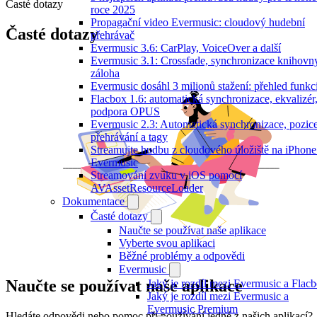
Časté dotazy
roce 2025
Propagační video Evermusic: cloudový hudební
Časté dotazy
přehrávač
Evermusic 3.6: CarPlay, VoiceOver a další
Evermusic 3.1: Crossfade, synchronizace knihovn
záloha
Evermusic dosáhl 3 milionů stažení: přehled funkc
Flacbox 1.6: automatická synchronizace, ekvalizér
podpora OPUS
Evermusic 2.3: Automatická synchronizace, pozic
přehrávání a tagy
Streamujte hudbu z cloudového úložiště na iPhone
Evermusic
Streamování zvuku v iOS pomocí
AVAssetResourceLoader
Dokumentace
Časté dotazy
Naučte se používat naše aplikace
Vyberte svou aplikaci
Běžné problémy a odpovědi
Evermusic
Naučte se používat naše aplikace
Jaký je rozdíl mezi Evermusic a Flac
Jaký je rozdíl mezi Evermusic a
Evermusic Premium
Hledáte odpovědi nebo pomoc při používání jedné z našich aplikací?