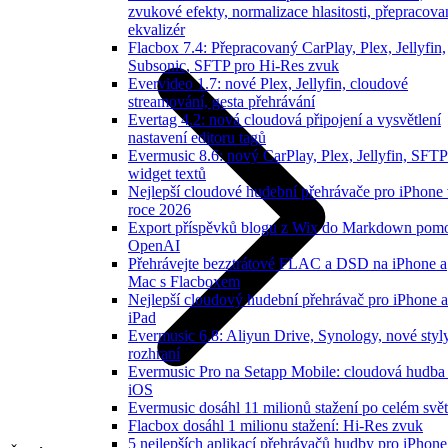
zvukové efekty, normalizace hlasitosti, přepracov
ekvalizér
Flacbox 7.4: Přepracovaný CarPlay, Plex, Jellyfin,
Subsonic, SFTP pro Hi-Res zvuk
Evervideo 1.7: nové Plex, Jellyfin, cloudové
streamování, gesta přehrávání
Evertag 4.2: nová cloudová připojení a vysvětlení
nastavení editoru tagů
Evermusic 8.6: nový CarPlay, Plex, Jellyfin, SFTP
widget textů
Nejlepší cloudové hudební přehrávače pro iPhone
roce 2026
Export příspěvků blogu z Wix do Markdown pom
OpenAI
Přehrávejte bezztrátové FLAC a DSD na iPhone a
Mac s Flacboxem
Nejlepší cloudový hudební přehrávač pro iPhone a
iPad
Evermusic 6.8: Aliyun Drive, Synology, nové styl
rozhraní
Evermusic Pro na Setapp Mobile: cloudová hudba
iOS
Evermusic dosáhl 11 milionů stažení po celém svě
Flacbox dosáhl 1 milionu stažení: Hi-Res zvuk
5 nejlepších aplikací přehrávačů hudby pro iPhone