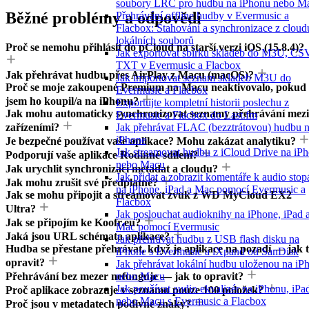
soubory LRC pro hudbu na iPhonu nebo M
Běžné problémy a odpovědi
Přehrávání offline hudby v Evermusic a
Flacbox: Stahování a synchronizace z cloud
lokálních souborů
Proč se nemohu přihlásit do pCloud na starší verzi iOS (15.8.4)?
Jak exportovat sbírku skladeb do M3U, CS
TXT v Evermusic a Flacbox
Jak přehrávat hudbu přes AirPlay z Macu (macOS)?
Jak importovat seznam skladeb M3U do
Proč se moje zakoupené Premium na Macu neaktivovalo, pokud
Evermusic a Flacbox
jsem ho koupil/a na iPhonu?
Exportujte kompletní historii poslechu z
Jak mohu automaticky synchronizovat seznamy přehrávání mezi
Evermusic a Flacbox do Last.fm
zařízeními?
Jak přehrávat FLAC (bezztrátovou) hudbu 
iPhone
Je bezpečné používat vaše aplikace? Mohu zakázat analytiku?
Jak streamovat hudbu z iCloud Drive na iP
Podporují vaše aplikace Rodinné sdílení?
nebo Macu
Jak urychlit synchronizaci metadat a cloudu?
Jak přidat a zobrazit komentáře k audio sto
Jak mohu zrušit své předplatné?
na iPhone, iPad a Mac pomocí Evermusic a
Jak se mohu připojit a streamovat zvuk z WD MyCloud EX2
Flacbox
Ultra?
Jak poslouchat audioknihy na iPhone, iPad 
Jak se připojím ke Koofr.eu?
Mac pomocí Evermusic
Jaká jsou URL schémata aplikace?
Jak přehrávat hudbu z USB flash disku na
Hudba se přestane přehrávat, když je aplikace na pozadí — jak 
iPhone s Evermusic a iXpand od SanDisk
opravit?
Jak přehrávat lokální hudbu uloženou na iP
Přehrávání bez mezer nefunguje — jak to opravit?
nebo Macu
Jak používat audio ekvalizér na iPhonu, iPa
Proč aplikace zobrazuje v seznamu pouze 100 položek?
nebo Macu s Evermusic a Flacbox
Proč jsou v metadatech podivné znaky?