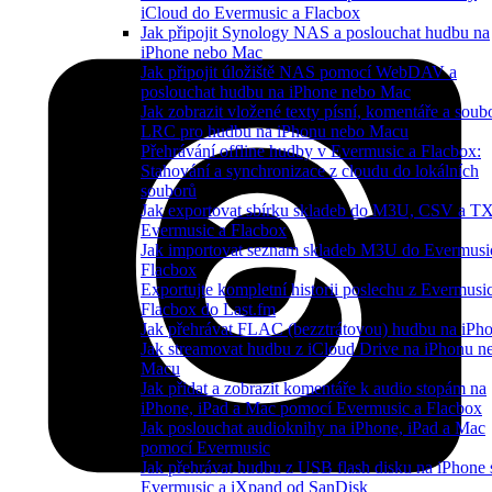
iCloud do Evermusic a Flacbox
Jak připojit Synology NAS a poslouchat hudbu na
iPhone nebo Mac
Jak připojit úložiště NAS pomocí WebDAV a
poslouchat hudbu na iPhone nebo Mac
Jak zobrazit vložené texty písní, komentáře a soub
LRC pro hudbu na iPhonu nebo Macu
Přehrávání offline hudby v Evermusic a Flacbox:
Stahování a synchronizace z cloudu do lokálních
souborů
Jak exportovat sbírku skladeb do M3U, CSV a T
Evermusic a Flacbox
Jak importovat seznam skladeb M3U do Evermusi
Flacbox
Exportujte kompletní historii poslechu z Evermusi
Flacbox do Last.fm
Jak přehrávat FLAC (bezztrátovou) hudbu na iPh
Jak streamovat hudbu z iCloud Drive na iPhonu n
Macu
Jak přidat a zobrazit komentáře k audio stopám na
iPhone, iPad a Mac pomocí Evermusic a Flacbox
Jak poslouchat audioknihy na iPhone, iPad a Mac
pomocí Evermusic
Jak přehrávat hudbu z USB flash disku na iPhone 
Evermusic a iXpand od SanDisk