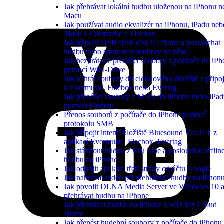
Jak přehrávat lokální hudbu uloženou na iPhonu n
Macu
Jak používat audio ekvalizér na iPhonu, iPadu neb
Macu s Evermusic a Flacbox
Jak připojit USB flash disk k iPhone a poslouchat
hudbu nebo spravovat soubory na něm
Jak bezdrátově přenášet soubory z počítače do iP
pomocí WiFi-Drive
Jak nahrát soubory do cloudového úložiště a připoji
k Evermusic, Flacbox nebo Evertag
Jak přenášet soubory z Macu do iPhonu nebo iPa
pomocí Finderu
Přenos souborů z počítače do iPhone pomocí
protokolu SMB
Jak připojit interní úložiště Bluesound VAULT z
aplikací Evermusic, Flacbox, Evertag
Jak stáhnout hudbu z YouTube a poslouchat offlin
hudbu na iPhone
Jak odpojit aplikaci třetí strany od účtu Google
Jak nahrávat video při přehrávání hudby na iPhon
Jak povolit DLNA Media Server ve Windows 10 
přehrávat hudbu na iPhone
Jak přehrávat hudbu na iPhone z WD My Cloud
Home
Jak přenést hudební soubory z počítače do iPhonu