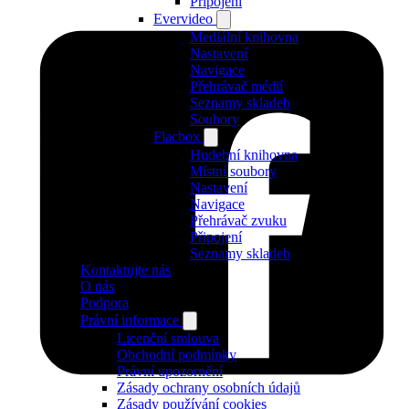
Připojení
Evervideo
Mediální knihovna
Nastavení
Navigace
Přehrávač médií
Seznamy skladeb
Soubory
Flacbox
Hudební knihovna
Místní soubory
Nastavení
Navigace
Přehrávač zvuku
Připojení
Seznamy skladeb
Kontaktujte nás
O nás
Podpora
Právní informace
Licenční smlouva
Obchodní podmínky
Právní upozornění
Zásady ochrany osobních údajů
Zásady používání cookies