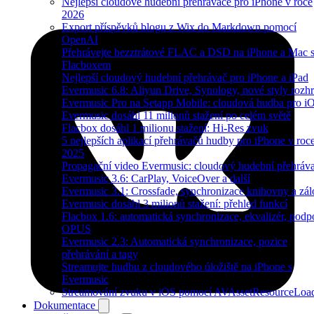
Nejlepší cloudové hudební přehrávače pro iPhone v roce
2026
Export příspěvků blogu z Wix do Markdown pomocí
OpenAI
Přehrávejte bezztrátové FLAC a DSD na iPhone a Mac 
Flacboxem
Nejlepší cloudový hudební přehrávač pro iPhone a iPad
Evermusic 6.8: Aliyun Drive, Synology, nové styly rozhr
Evermusic Pro na Setapp Mobile: cloudová hudba pro i
Evermusic dosáhl 11 milionů stažení po celém světě
Flacbox dosáhl 1 milionu stažení: Hi-Res zvuk
5 nejlepších aplikací přehrávačů hudby pro iPhone v roc
2025
Propagační video Evermusic: cloudový hudební přehráv
Evermusic 3.6: CarPlay, VoiceOver a další
Evermusic 3.1: Crossfade, synchronizace knihovny a zál
Evermusic dosáhl 3 milionů stažení: přehled funkcí
Flacbox 1.6: automatická synchronizace, ekvalizér, podp
OPUS
Evermusic 2.3: Automatická synchronizace, pozice
přehrávání a tagy
Streamujte hudbu z cloudového úložiště na iPhone s
Evermusic
Streamování zvuku v iOS pomocí AVAssetResourceLoa
Dokumentace