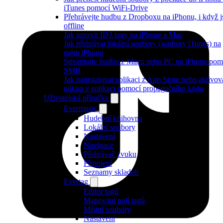
iTunes pomocí WiFi-Drive
Přehrávejte hudbu z Dropboxu na iPhonu, i když j
offline
Jak upravit ID3 tagy na iPhone a Mac
Jak přehrávat lokální soubory (soubory iTunes) na
mém iPhonu
Streamujte hudbu z Macu nebo PC na iPhone pom
SMB
Jak nainstalovat aplikaci z App Store nebo aktivov
nákup v aplikaci pomocí propagačního kódu
Uživatelská příručka
Evermusic
Hudební knihovna
Lokální soubory
Nastavení
Navigace
Přehrávač zvuku
Připojení
Seznamy skladeb
Evertag
Editor tagů
Mapování polí tagů
Místní soubory
Nastavení