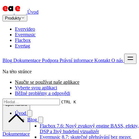
Úvod
Produkty
Evervideo
Evermusic
Flacbox
Evertag
Blog
Dokumentace
Podpora
Právní informace
Kontakt
O nás
Na této stránce
Naučte se používat naše aplikace
Vyberte svou aplikaci
Běžné problémy a odpovědi
CTRL K
Zpět nahoru
Úvod
Blog
Flacbox 7.6: Nový zvukový engine BASS, efekty,
DSP a živý hudební vizualizér
Dokumentace
Evermusic 8.7: skutečné přehrávání bez mezer,