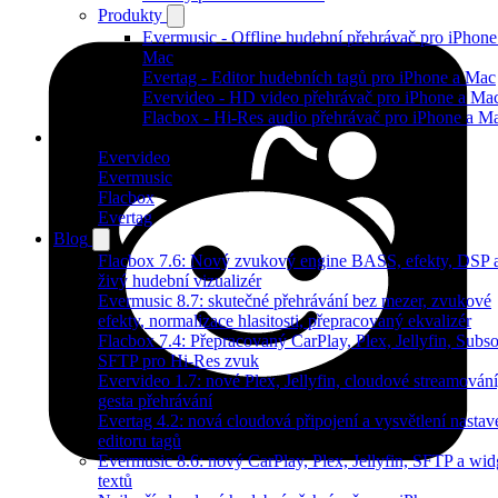
Produkty
Evermusic - Offline hudební přehrávač pro iPhone
Mac
Evertag - Editor hudebních tagů pro iPhone a Mac
Evervideo - HD video přehrávač pro iPhone a Ma
Flacbox - Hi-Res audio přehrávač pro iPhone a M
Produkty
Evervideo
Evermusic
Flacbox
Evertag
Blog
Flacbox 7.6: Nový zvukový engine BASS, efekty, DSP 
živý hudební vizualizér
Evermusic 8.7: skutečné přehrávání bez mezer, zvukové
efekty, normalizace hlasitosti, přepracovaný ekvalizér
Flacbox 7.4: Přepracovaný CarPlay, Plex, Jellyfin, Subso
SFTP pro Hi-Res zvuk
Evervideo 1.7: nové Plex, Jellyfin, cloudové streamování
gesta přehrávání
Evertag 4.2: nová cloudová připojení a vysvětlení nastav
editoru tagů
Evermusic 8.6: nový CarPlay, Plex, Jellyfin, SFTP a wid
textů