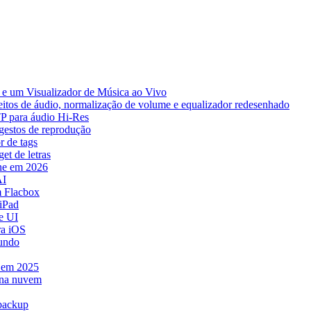
e um Visualizador de Música ao Vivo
eitos de áudio, normalização de volume e equalizador redesenhado
TP para áudio Hi-Res
 gestos de reprodução
r de tags
et de letras
ne em 2026
AI
 Flacbox
iPad
e UI
ra iOS
mundo
e em 2025
 na nuvem
 backup