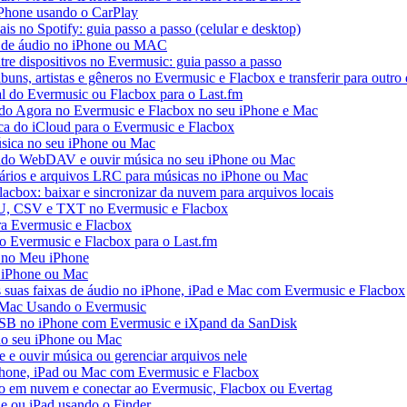
iPhone usando o CarPlay
ais no Spotify: guia passo a passo (celular e desktop)
os de áudio no iPhone ou MAC
tre dispositivos no Evermusic: guia passo a passo
buns, artistas e gêneros no Evermusic e Flacbox e transferir para outro 
al do Evermusic ou Flacbox para o Last.fm
o Agora no Evermusic e Flacbox no seu iPhone e Mac
eca do iCloud para o Evermusic e Flacbox
sica no seu iPhone ou Mac
do WebDAV e ouvir música no seu iPhone ou Mac
tários e arquivos LRC para músicas no iPhone ou Mac
acbox: baixar e sincronizar da nuvem para arquivos locais
3U, CSV e TXT no Evermusic e Flacbox
ra Evermusic e Flacbox
do Evermusic e Flacbox para o Last.fm
 no Meu iPhone
o iPhone ou Mac
s suas faixas de áudio no iPhone, iPad e Mac com Evermusic e Flacbox
 Mac Usando o Evermusic
USB no iPhone com Evermusic e iXpand da SanDisk
no seu iPhone ou Mac
e ouvir música ou gerenciar arquivos nele
Phone, iPad ou Mac com Evermusic e Flacbox
o em nuvem e conectar ao Evermusic, Flacbox ou Evertag
e ou iPad usando o Finder