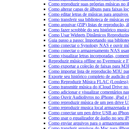
Como reproduzir suas próprias músicas no 
Como alterar capas de álbuns para faixas loc
Como editar letras de músicas para arquiv
Como transferir sua biblioteca de músicas en
Como arquivar (ZIP) listas de reprodução, ál
Como fazer scrobble do seu histórico music
Como Usar Widgets Dinâmicos Reproduzind
Guia passo a passo: Importando sua bibliot
Como conectar o Synology NAS e ouvir mú
Como conectar o armazenamento NAS usan
Como visualizar letras incorporadas, comen
Reproduzir música offline no Evermusic e Fl
Como exportar a coleção de faixas para M
Como importar lista de reprodução M3U pa
Exporte seu histórico completo de audição 
Como Reproduzir Música FLAC (Lossless)
Como transmitir música do iCloud Drive n
Como adicionar e visualizar comentários na
Como Ouvir Audiolivros no iPhone, iPad e
Como reproduzir música de um pen drive 
Como reproduzir musica local armazenada 
Como conectar um pen drive USB ao iPhone 
Como usar o equalizador de áudio no seu i
Como enviar arquivos para o armazenament
Como transferir arquivos do Mac para iPhon