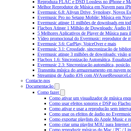
Reproduza FLAC e DSD Lossless no iPhone e M
Melhor Reprodutor de Música em Nuvem para iPh
Evermusic 6.8: Aliyun Drive, Synology, Novos Est
Evermusic Pro no Setapp Mobile: Música em Nuv
Evermusic atinge 11 milhões de downloads em to
Flacbox Atinge 1 Milhão de Downloads: Áudio H
5 Melhores Aplicativos de Player de Música para
Vídeo promocional do Evermusic: reprodutor de 
Evermusic 3.6: CarPlay, VoiceOver e mais
Evermusic 3.1: Crossfade, sincronização de biblio
Evermusic atinge 3 milhões de downloads: visão ge
Flacbox 1.6: Sincronização Automática, Equaliza
Evermusic 2.3: Sincronização automática, posição 
Transmita música do armazenamento em nuvem n
Streaming de Áudio iOS com AVAssetResourceLo
Contacte-nos
Documentação
Como fazer
Como ativar um visualizador de música enq
Como usar efeitos sonoros e DSP no Flacbo
Como ativar e usar a reprodução sem interv
Como usar os efeitos de áudio no Evermusic:
Como exportar playlists do Apple Music e 
Como criar uma playlist M3U para Internet
Como reproduzir músicas do Mac / PC / L