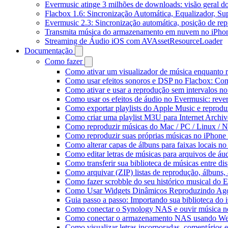
Evermusic atinge 3 milhões de downloads: visão geral do
Flacbox 1.6: Sincronização Automática, Equalizador, S
Evermusic 2.3: Sincronização automática, posição de rep
Transmita música do armazenamento em nuvem no iPho
Streaming de Áudio iOS com AVAssetResourceLoader
Documentação
Como fazer
Como ativar um visualizador de música enquanto 
Como usar efeitos sonoros e DSP no Flacbox: Com
Como ativar e usar a reprodução sem intervalos n
Como usar os efeitos de áudio no Evermusic: rever
Como exportar playlists do Apple Music e reprod
Como criar uma playlist M3U para Internet Archi
Como reproduzir músicas do Mac / PC / Linux /
Como reproduzir suas próprias músicas no iPhone
Como alterar capas de álbuns para faixas locais no 
Como editar letras de músicas para arquivos de 
Como transferir sua biblioteca de músicas entre di
Como arquivar (ZIP) listas de reprodução, álbuns, a
Como fazer scrobble do seu histórico musical do 
Como Usar Widgets Dinâmicos Reproduzindo Agor
Guia passo a passo: Importando sua biblioteca do
Como conectar o Synology NAS e ouvir música n
Como conectar o armazenamento NAS usando We
Como visualizar letras incorporadas, comentários