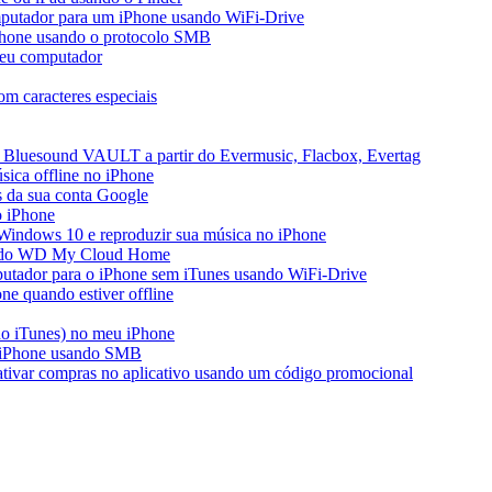
mputador para um iPhone usando WiFi-Drive
iPhone usando o protocolo SMB
seu computador
m caracteres especiais
 Bluesound VAULT a partir do Evermusic, Flacbox, Evertag
ica offline no iPhone
s da sua conta Google
o iPhone
Windows 10 e reproduzir sua música no iPhone
ir do WD My Cloud Home
putador para o iPhone sem iTunes usando WiFi-Drive
e quando estiver offline
do iTunes) no meu iPhone
o iPhone usando SMB
 ativar compras no aplicativo usando um código promocional