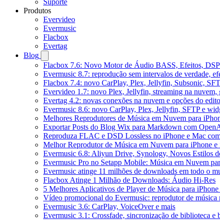
Suporte
Produtos
Evervideo
Evermusic
Flacbox
Evertag
Blog
Flacbox 7.6: Novo Motor de Áudio BASS, Efeitos, DSP 
Evermusic 8.7: reprodução sem intervalos de verdade, ef
Flacbox 7.4: novo CarPlay, Plex, Jellyfin, Subsonic, SF
Evervideo 1.7: novo Plex, Jellyfin, streaming na nuvem,
Evertag 4.2: novas conexões na nuvem e opções do edito
Evermusic 8.6: novo CarPlay, Plex, Jellyfin, SFTP e widg
Melhores Reprodutores de Música em Nuvem para iPho
Exportar Posts do Blog Wix para Markdown com Open
Reproduza FLAC e DSD Lossless no iPhone e Mac com
Melhor Reprodutor de Música em Nuvem para iPhone e 
Evermusic 6.8: Aliyun Drive, Synology, Novos Estilos d
Evermusic Pro no Setapp Mobile: Música em Nuvem pa
Evermusic atinge 11 milhões de downloads em todo o 
Flacbox Atinge 1 Milhão de Downloads: Áudio Hi-Res
5 Melhores Aplicativos de Player de Música para iPhon
Vídeo promocional do Evermusic: reprodutor de música
Evermusic 3.6: CarPlay, VoiceOver e mais
Evermusic 3.1: Crossfade, sincronização de biblioteca e