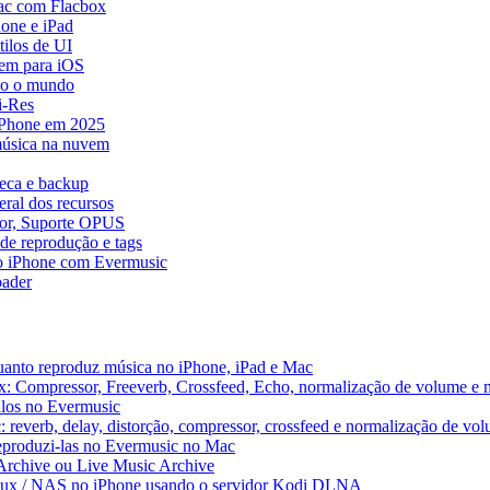
ac com Flacbox
one e iPad
ilos de UI
em para iOS
do o mundo
i-Res
 iPhone em 2025
música na nuvem
teca e backup
ral dos recursos
dor, Suporte OPUS
de reprodução e tags
o iPhone com Evermusic
ader
uanto reproduz música no iPhone, iPad e Mac
x: Compressor, Freeverb, Crossfeed, Echo, normalização de volume e 
alos no Evermusic
 reverb, delay, distorção, compressor, crossfeed e normalização de vo
reproduzi-las no Evermusic no Mac
 Archive ou Live Music Archive
inux / NAS no iPhone usando o servidor Kodi DLNA