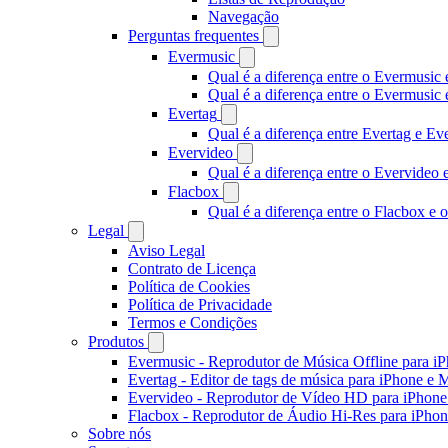
Navegação
Perguntas frequentes
Evermusic
Qual é a diferença entre o Evermusic 
Qual é a diferença entre o Evermusi
Evertag
Qual é a diferença entre Evertag e E
Evervideo
Qual é a diferença entre o Evervideo
Flacbox
Qual é a diferença entre o Flacbox e
Legal
Aviso Legal
Contrato de Licença
Política de Cookies
Política de Privacidade
Termos e Condições
Produtos
Evermusic - Reprodutor de Música Offline para i
Evertag - Editor de tags de música para iPhone e 
Evervideo - Reprodutor de Vídeo HD para iPhon
Flacbox - Reprodutor de Áudio Hi-Res para iPho
Sobre nós