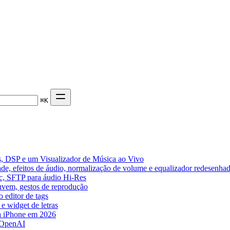
⌘
K
, DSP e um Visualizador de Música ao Vivo
de, efeitos de áudio, normalização de volume e equalizador redesenha
ic, SFTP para áudio Hi-Res
nuvem, gestos de reprodução
 editor de tags
e widget de letras
a iPhone em 2026
 OpenAI