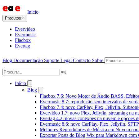
Início
Produtos
Evervideo
Evermusic
Flacbox
Evertag
Blog
Documentação
Suporte
Legal
Contacto
Sobre
⌘
K
Início
Blog
Flacbox 7.6: Novo Motor de Áudio BASS, Efeitos
Evermusic 8.7: reprodução sem intervalos de verda
Flacbox 7.4: novo CarPlay, Plex, Jellyfin, Subson
Evervideo 1.7: novo Plex, Jellyfin, streaming na 
Evertag 4.2: novas conexões na nuvem e opções do
Evermusic 8.6: novo CarPlay, Plex, Jellyfin, SFTP 
Melhores Reprodutores de Música em Nuvem par
Exportar Posts do Blog Wix para Markdown com