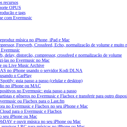
s recursos
uporte OPUS
rodução e tags
ne com Evermusic
reproduz música no iPhone, iPad e Mac
pressor, Freeverb, Crossfeed, Echo, normalização de volume e muito 
o Evermusic
b, delay, distorção, compressor, crossfeed e normalização de volume
uzi-las no Evermusic no Mac
ve ou Live Music Archive
 NAS no iPhone usando o servidor Kodi DLNA
 usando o CarPlay
Spotify: guia passo a passo (celular e desktop)
áudio no iPhone ou MAC
spositivos no Evermusic: guia passo a passo
rtistas e gêneros no Evermusic e Flacbox e transferir para outro dispos
Evermusic ou Flacbox para o Last.fm
a no Evermusic e Flacbox no seu iPhone e Mac
 iCloud para o Evermusic e Flacbox
o seu iPhone ou Mac
bDAV e ouvir música no seu iPhone ou Mac
 e arquivos LRC para músicas no iPhone ou Mac