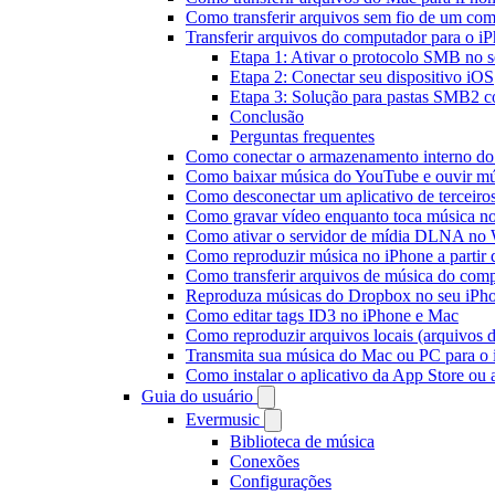
Como transferir arquivos sem fio de um co
Transferir arquivos do computador para o 
Etapa 1: Ativar o protocolo SMB no 
Etapa 2: Conectar seu dispositivo iOS
Etapa 3: Solução para pastas SMB2 co
Conclusão
Perguntas frequentes
Como conectar o armazenamento interno do
Como baixar música do YouTube e ouvir mús
Como desconectar um aplicativo de terceiro
Como gravar vídeo enquanto toca música n
Como ativar o servidor de mídia DLNA no 
Como reproduzir música no iPhone a part
Como transferir arquivos de música do com
Reproduza músicas do Dropbox no seu iPhon
Como editar tags ID3 no iPhone e Mac
Como reproduzir arquivos locais (arquivos 
Transmita sua música do Mac ou PC para 
Como instalar o aplicativo da App Store ou
Guia do usuário
Evermusic
Biblioteca de música
Conexões
Configurações