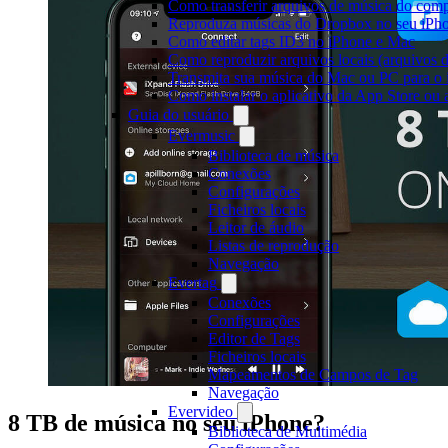
Como transferir arquivos de música do com
Reproduza músicas do Dropbox no seu iPhon
Como editar tags ID3 no iPhone e Mac
Como reproduzir arquivos locais (arquivos 
Transmita sua música do Mac ou PC para 
Como instalar o aplicativo da App Store ou
Guia do usuário
Evermusic
Biblioteca de música
Conexões
Configurações
Ficheiros locais
Leitor de áudio
Listas de reprodução
Navegação
Evertag
Conexões
Configurações
Editor de Tags
Ficheiros locais
Mapeamentos de Campos de Tag
Navegação
Evervideo
8 TB de música no seu iPhone?
Biblioteca de Multimédia