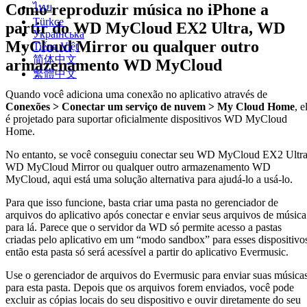
Como reproduzir música no iPhone a
ไทย
Türkçe
partir do WD MyCloud EX2 Ultra, WD
Українська
MyCloud Mirror ou qualquer outro
Tiếng Việt
简体中文
armazenamento WD MyCloud
繁體中文
Quando você adiciona uma conexão no aplicativo através de
Conexões > Conectar um serviço de nuvem > My Cloud Home
, e
é projetado para suportar oficialmente dispositivos WD MyCloud
Home.
No entanto, se você conseguiu conectar seu WD MyCloud EX2 Ultra
WD MyCloud Mirror ou qualquer outro armazenamento WD
MyCloud, aqui está uma solução alternativa para ajudá-lo a usá-lo.
Para que isso funcione, basta criar uma pasta no gerenciador de
arquivos do aplicativo após conectar e enviar seus arquivos de música
para lá. Parece que o servidor da WD só permite acesso a pastas
criadas pelo aplicativo em um “modo sandbox” para esses dispositivo
então esta pasta só será acessível a partir do aplicativo Evermusic.
Use o gerenciador de arquivos do Evermusic para enviar suas música
para esta pasta. Depois que os arquivos forem enviados, você pode
excluir as cópias locais do seu dispositivo e ouvir diretamente do seu