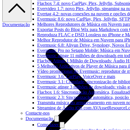
Flacbox 7.4: novo CarPlay, Plex, Jellyfin, Subson
Evervideo 1.7: novo Plex, Jellyfin, streaming na 
Evertag 4.2: novas conexões na nuvem e opções do
Evermusic 8.6: novo CarPlay, Plex, Jellyfin, SFTP 
Melhores Reprodutores de Música em Nuvem par
Documentação
Exportar Posts do Blog Wix para Markdown com
Reproduza FLAC e DSD Lossless no iPhone e M
Melhor Reprodutor de Música em Nuvem para iPh
Evermusic 6.8: Aliyun Drive, Synology, Novos Est
Evermusic Pro no Setapp Mobile: Música em Nuv
Evermusic atinge 11 milhões de downloads em to
Flacbox Atinge 1 Milhão de Downloads: Áudio H
5 Melhores Aplicativos de Player de Música para
Vídeo promocional do Evermusic: reprodutor de 
Evermusic 3.6: CarPlay, VoiceOver e mais
Evermusic 3.1: Crossfade, sincronização de biblio
Evermusic atinge 3 milhões de downloads: visão ge
Flacbox 1.6: Sincronização Automática, Equaliza
Evermusic 2.3: Sincronização automática, posição 
Transmita música do armazenamento em nuvem n
Streaming de Áudio iOS com AVAssetResourceLo
Contacte-nos
Documentação
Como fazer