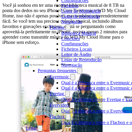
Configurações
Você já sonhou em ter uma enorme biblioteca musical de 8 TB na
Ficheiros
ponta dos dedos no seu iPhone? Com Evermusic e WD My Cloud
Leitor de Multimédia
Home, isso não é apenas possível, mas também surpreendentemente
Listas de reprodução
fácil. Se você tem sua preciosa coleção musical, incluindo álbuns
Navegação
favoritos e gravações exclusivas, e está se perguntando como
Flacbox
aproveitá-la perfeitamente no iPhone, invista apenas 2 minutos para
Biblioteca Musical
aprender como transmitir música do WD My Cloud Home para o
Conexões
iPhone sem esforço.
Configurações
Ficheiros Locais
Leitor de Áudio
Listas de Reprodução
Navegação
Perguntas frequentes
Evermusic
Qual é a diferença entre o Evermusic 
Qual é a diferença entre o Evermusi
Evertag
Qual é a diferença entre Evertag e E
Evervideo
Qual é a diferença entre o Evervideo
Flacbox
Qual é a diferença entre o Flacbox e
Legal