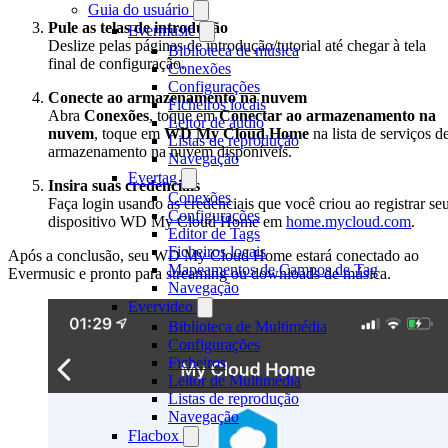
Guia do usuário
Pule as telas de introdução
Evermusic
Deslize pelas páginas de introdução/tutorial até chegar à tela
Biblioteca de música
final de configuração.
Conexões
Configurações
Conecte ao armazenamento na nuvem
Ficheiros locais
Abra
Conexões
, toque em
Conectar ao armazenamento na
Leitor de áudio
nuvem
, toque em
WD My Cloud Home
na lista de serviços d
Listas de reprodução
armazenamento na nuvem disponíveis.
Navegação
Evertag
Insira suas credenciais
Conexões
Faça login usando as credenciais que você criou ao registrar se
Configurações
dispositivo WD My Cloud Home em
home.mycloud.com
.
Editor de Tags
Ficheiros locais
Após a conclusão, seu WD My Cloud Home estará conectado ao
Mapeamentos de Campos de Tag
Evermusic e pronto para streaming ou downloads de música.
Navegação
Evervideo
Biblioteca de Multimédia
Configurações
Ficheiros
Leitor de Multimédia
Listas de reprodução
Navegação
Flacbox