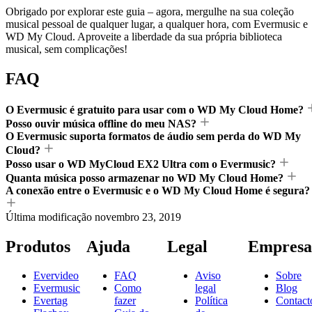
Obrigado por explorar este guia – agora, mergulhe na sua coleção
musical pessoal de qualquer lugar, a qualquer hora, com Evermusic e
WD My Cloud. Aproveite a liberdade da sua própria biblioteca
musical, sem complicações!
FAQ
O Evermusic é gratuito para usar com o WD My Cloud Home?
Posso ouvir música offline do meu NAS?
O Evermusic suporta formatos de áudio sem perda do WD My
Cloud?
Posso usar o WD MyCloud EX2 Ultra com o Evermusic?
Quanta música posso armazenar no WD My Cloud Home?
A conexão entre o Evermusic e o WD My Cloud Home é segura?
Última modificação
novembro 23, 2019
Produtos
Ajuda
Legal
Empresa
Evervideo
FAQ
Aviso
Sobre
Evermusic
Como
legal
Blog
Evertag
fazer
Política
Contact