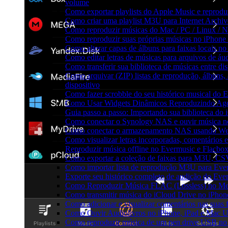
volume
Como exportar playlists do Apple Music e reprod
Como criar uma playlist M3U para Internet Archi
Como reproduzir músicas do Mac / PC / Linux /
Como reproduzir suas próprias músicas no iPhone
Como alterar capas de álbuns para faixas locais no 
Como editar letras de músicas para arquivos de 
Como transferir sua biblioteca de músicas entre di
Como arquivar (ZIP) listas de reprodução, álbuns, 
dispositivo
Como fazer scrobble do seu histórico musical do 
Como Usar Widgets Dinâmicos Reproduzindo Agor
Guia passo a passo: Importando sua biblioteca do
Como conectar o Synology NAS e ouvir música n
Como conectar o armazenamento NAS usando We
Como visualizar letras incorporadas, comentários
Reproduzir música offline no Evermusic e Flacbox:
Como exportar a coleção de faixas para M3U, C
Como importar lista de reprodução M3U para Eve
Exporte seu histórico completo de audição do Eve
Como Reproduzir Música FLAC (Lossless) no Me
Como transmitir música do iCloud Drive no iPho
Como adicionar e visualizar comentários nas suas
Como Ouvir Audiolivros no iPhone, iPad e Mac 
Como reproduzir música de um pen drive USB no