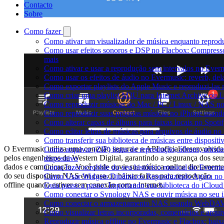
Contacto
Sobre
Como fazer
Como ativar um visualizador de música enquanto reprod
Como usar efeitos sonoros e DSP no Flacbox: Compresso
mais
Como ativar e usar a reprodução sem intervalos no Ever
Como usar os efeitos de áudio no Evermusic: reverb, del
Como exportar playlists do Apple Music e reproduzi-la
Como criar uma playlist M3U para Internet Archive ou 
Como reproduzir músicas do Mac / PC / Linux / NAS n
Como reproduzir suas próprias músicas no iPhone usand
Como alterar capas de álbuns para faixas locais no Spotif
Como editar letras de músicas para arquivos de áudio 
Como transferir sua biblioteca de músicas entre disposit
O Evermusic utiliza uma conexão segura e a API oficial desenvolvida
Como arquivar (ZIP) listas de reprodução, álbuns, artista
pelos engenheiros da Western Digital, garantindo a segurança dos seu
dispositivo
dados e comunicação. Você pode ouvir sua música online diretamente
Como fazer scrobble do seu histórico musical do Evermu
do seu dispositivo NAS em casa ou baixar faixas para reprodução
Como Usar Widgets Dinâmicos Reproduzindo Agora no 
offline quando estiver sem conexão com a internet.
Guia passo a passo: Importando sua biblioteca do iClou
Como conectar o Synology NAS e ouvir música no seu 
Como conectar o armazenamento NAS usando WebDAV e
Como visualizar letras incorporadas, comentários e arq
Reproduzir música offline no Evermusic e Flacbox: baixa