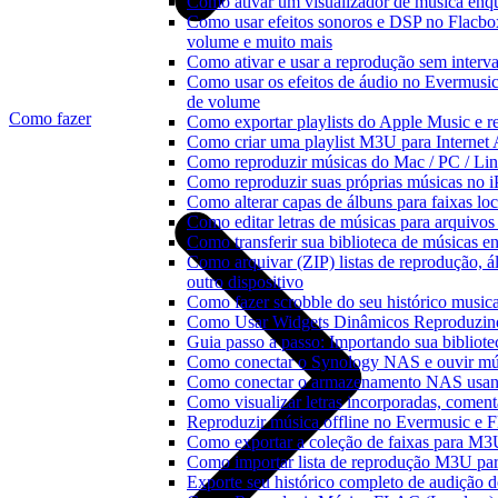
Como ativar um visualizador de música enq
Como usar efeitos sonoros e DSP no Flacbo
volume e muito mais
Como ativar e usar a reprodução sem interv
Como usar os efeitos de áudio no Evermusic:
de volume
Como fazer
Como exportar playlists do Apple Music e 
Como criar uma playlist M3U para Internet
Como reproduzir músicas do Mac / PC / L
Como reproduzir suas próprias músicas no 
Como alterar capas de álbuns para faixas loc
Como editar letras de músicas para arquiv
Como transferir sua biblioteca de músicas en
Como arquivar (ZIP) listas de reprodução, ál
outro dispositivo
Como fazer scrobble do seu histórico music
Como Usar Widgets Dinâmicos Reproduzind
Guia passo a passo: Importando sua bibliot
Como conectar o Synology NAS e ouvir mú
Como conectar o armazenamento NAS usan
Como visualizar letras incorporadas, comen
Reproduzir música offline no Evermusic e Fl
Como exportar a coleção de faixas para M
Como importar lista de reprodução M3U pa
Exporte seu histórico completo de audição 