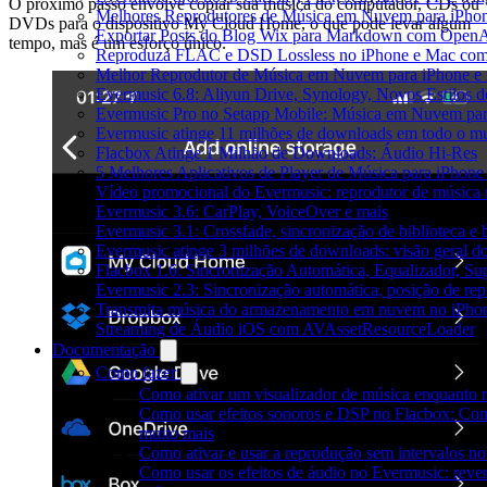
O próximo passo envolve copiar sua música do computador, CDs ou
Melhores Reprodutores de Música em Nuvem para iPho
DVDs para o dispositivo My Cloud Home, o que pode levar algum
Exportar Posts do Blog Wix para Markdown com Open
tempo, mas é um esforço único.
Reproduza FLAC e DSD Lossless no iPhone e Mac com
Melhor Reprodutor de Música em Nuvem para iPhone e 
Evermusic 6.8: Aliyun Drive, Synology, Novos Estilos d
Evermusic Pro no Setapp Mobile: Música em Nuvem pa
Evermusic atinge 11 milhões de downloads em todo o 
Flacbox Atinge 1 Milhão de Downloads: Áudio Hi-Res
5 Melhores Aplicativos de Player de Música para iPhon
Vídeo promocional do Evermusic: reprodutor de música
Evermusic 3.6: CarPlay, VoiceOver e mais
Evermusic 3.1: Crossfade, sincronização de biblioteca e
Evermusic atinge 3 milhões de downloads: visão geral do
Flacbox 1.6: Sincronização Automática, Equalizador, S
Evermusic 2.3: Sincronização automática, posição de rep
Transmita música do armazenamento em nuvem no iPho
Streaming de Áudio iOS com AVAssetResourceLoader
Documentação
Como fazer
Como ativar um visualizador de música enquanto 
Como usar efeitos sonoros e DSP no Flacbox: Com
muito mais
Como ativar e usar a reprodução sem intervalos n
Como usar os efeitos de áudio no Evermusic: rever