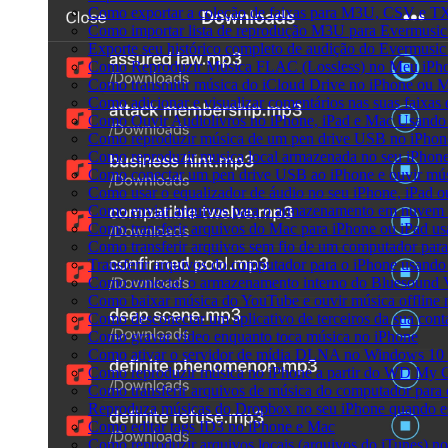
Como exportar a coleção de faixas para M3U, CSV e T
Como importar lista de reprodução M3U para Evermusic
Exporte seu histórico completo de audição do Evermusic
Como Reproduzir Música FLAC (Lossless) no Meu iPh
Como transmitir música do iCloud Drive no iPhone ou 
Como adicionar e visualizar comentários nas suas faixa
Como Ouvir Audiolivros no iPhone, iPad e Mac Usando
Como reproduzir música de um pen drive USB no iPhon
Como reproduzir musica local armazenada no seu iPhon
Como conectar um pen drive USB ao iPhone e ouvir músi
Como usar o equalizador de áudio no seu iPhone, iPad
Como enviar arquivos para o armazenamento em nuvem e
Como transferir arquivos do Mac para iPhone ou iPad us
Como transferir arquivos sem fio de um computador pa
Transferir arquivos do computador para o iPhone usand
Como conectar o armazenamento interno do Bluesound V
Como baixar música do YouTube e ouvir música offline 
Como desconectar um aplicativo de terceiros da sua con
Como gravar vídeo enquanto toca música no iPhone
Como ativar o servidor de mídia DLNA no Windows 10 e
Como reproduzir música no iPhone a partir do WD My
Como transferir arquivos de música do computador para
Reproduza músicas do Dropbox no seu iPhone quando est
Como editar tags ID3 no iPhone e Mac
Como reproduzir arquivos locais (arquivos do iTunes) n