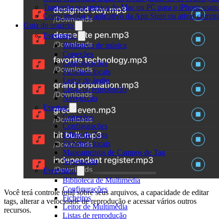
Transmita sua música do Mac ou PC para o iPhone usa
Como instalar o aplicativo da App Store ou ativar comp
Guia do usuário
Evermusic
Biblioteca de música
Conexões
Configurações
Ficheiros locais
Leitor de áudio
Listas de reprodução
Navegação
Evertag
Conexões
Configurações
Editor de Tags
Ficheiros locais
Mapeamentos de Campos de Tag
Navegação
Evervideo
Biblioteca de Multimédia
Configurações
Você terá controle total sobre seus arquivos, a capacidade de editar
Ficheiros
tags, alterar a velocidade de reprodução e acessar vários outros
Leitor de Multimédia
recursos.
Listas de reprodução