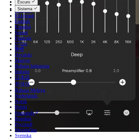
Escuro
Dansk
Sistema
Deutsch
Ελληνικά
English
Español
Suomi
Français
עברית
हिन्दी
Hrvatski
Magyar
Bahasa Indonesia
Italiano
日本語
한국어
Bahasa Melayu
Nederlands
Norsk
Polski
Português
Română
Русский
Slovenčina
Svenska