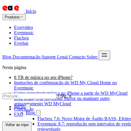
Início
Produtos
Evervideo
Evermusic
Flacbox
Evertag
Blog
Documentação
Suporte
Legal
Contacto
Sobre
Nesta página
8 TB de música no seu iPhone?
Instruções de configuração do WD My Cloud Home no
Evermusic
Como reproduzir música no iPhone a partir do WD MyCloud
CTRL K
EX2 Ultra, WD MyCloud Mirror ou qualquer outro
armazenamento WD MyCloud
Início
Conclusão
Blog
FAQ
Flacbox 7.6: Novo Motor de Áudio BASS, Efeitos
Evermusic 8.7: reprodução sem intervalos de verda
Voltar ao topo
redesenhado