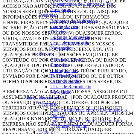
UTILIZAÇÃO DOS NOSSOS SERVIÇOS, (III) QUALQUER
Mapeamentos de Campos de Tag
ACESSO NÃO AUTORIZADO OU UTILIZAÇÃO DOS
Navegação
NOSSOS SERVIDORES SEGUROS E/OU QUAISQUER
Evervideo
INFORMAÇÕES PESSOAIS E/OU INFORMAÇÕES
Biblioteca de Multimédia
FINANCEIRAS NELES ARMAZENADAS, (IV) QUALQUER
Configurações
INTERRUPÇÃO OU CESSAÇÃO DE TRANSMISSÃO PARA
Ficheiros
OU DOS NOSSOS SERVIÇOS, (V) QUAISQUER ERROS,
Leitor de Multimédia
VÍRUS, CAVALOS DE TROIA OU SEMELHANTES
Listas de reprodução
TRANSMITIDOS PARA OU ATRAVÉS DOS NOSSOS
Navegação
SERVIÇOS POR QUALQUER TERCEIRO, E/OU (VI)
Flacbox
QUAISQUER ERROS OU OMISSÕES EM QUALQUER
Biblioteca Musical
CONTEÚDO OU POR QUALQUER PERDA OU DANO DE
Conexões
QUALQUER TIPO INCORRIDO COMO RESULTADO DA
Configurações
UTILIZAÇÃO DE QUALQUER CONTEÚDO PUBLICADO,
Ficheiros Locais
ENVIADO POR E-MAIL, TRANSMITIDO OU DE OUTRA
Leitor de Áudio
FORMA DISPONIBILIZADO ATRAVÉS DOS SERVIÇOS.
Listas de Reprodução
A EMPRESA NÃO GARANTE, ENDOSSA, ASSEGURA OU
Navegação
ASSUME RESPONSABILIDADE POR QUALQUER PRODUT
Perguntas frequentes
OU SERVIÇO ANUNCIADO OU OFERECIDO POR UM
Evermusic
TERCEIRO ATRAVÉS DOS SERVIÇOS OU QUAISQUER
Qual é a diferença entre o Evermusic e o
SERVIÇOS COM HIPERLIGAÇÕES OU APRESENTADOS EM
Flacbox
QUALQUER BANNER OU OUTRA PUBLICIDADE, E A
Qual é a diferença entre o Evermusic e o
EMPRESA NÃO SERÁ PARTE NEM DE QUALQUER FORMA
Evermusic Premium
RESPONSÁVEL POR MONITORIZAR QUALQUER
Evertag