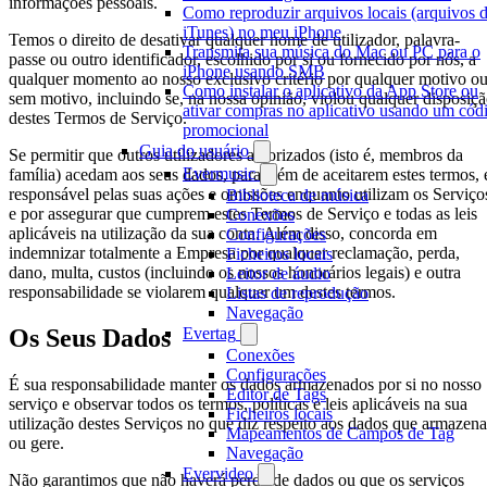
informações pessoais.
Como reproduzir arquivos locais (arquivos 
iTunes) no meu iPhone
Temos o direito de desativar qualquer nome de utilizador, palavra-
Transmita sua música do Mac ou PC para o
passe ou outro identificador, escolhido por si ou fornecido por nós, a
iPhone usando SMB
qualquer momento ao nosso exclusivo critério por qualquer motivo o
Como instalar o aplicativo da App Store ou
sem motivo, incluindo se, na nossa opinião, violou qualquer disposiç
ativar compras no aplicativo usando um cód
destes Termos de Serviço.
promocional
Guia do usuário
Se permitir que outros utilizadores autorizados (isto é, membros da
Evermusic
família) acedam aos seus dados, para além de aceitarem estes termos, 
responsável pelas suas ações e omissões enquanto utilizam os Serviço
Biblioteca de música
e por assegurar que cumprem estes Termos de Serviço e todas as leis
Conexões
aplicáveis na utilização da sua conta. Além disso, concorda em
Configurações
indemnizar totalmente a Empresa por qualquer reclamação, perda,
Ficheiros locais
dano, multa, custos (incluindo os nossos honorários legais) e outra
Leitor de áudio
responsabilidade se violarem qualquer um destes termos.
Listas de reprodução
Navegação
Evertag
Os Seus Dados
Conexões
Configurações
É sua responsabilidade manter os dados armazenados por si no nosso
Editor de Tags
serviço e observar todos os termos, políticas e leis aplicáveis na sua
Ficheiros locais
utilização destes Serviços no que diz respeito aos dados que armazena
Mapeamentos de Campos de Tag
ou gere.
Navegação
Evervideo
Não garantimos que não haverá perda de dados ou que os serviços