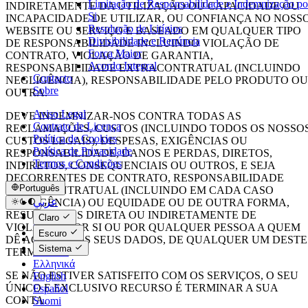
Limitação de Responsabilidade e Indemnização po
INDIRETAMENTE DA UTILIZAÇÃO OU CAPACIDADE OU
Si
INCAPACIDADE DE UTILIZAR, OU CONFIANÇA NO NOSS
Resolução de Litígios
WEBSITE OU SERVIÇO E BASEADO EM QUALQUER TIPO
Divisibilidade e Renúncia
DE RESPONSABILIDADE INCLUINDO VIOLAÇÃO DE
Força Maior
CONTRATO, VIOLAÇÃO DE GARANTIA,
Acordo Integral
RESPONSABILIDADE EXTRACONTRATUAL (INCLUINDO
Contacto
NEGLIGÊNCIA), RESPONSABILIDADE PELO PRODUTO OU
Sobre
OUTRA.
Aviso Legal
DEVE INDEMNIZAR-NOS CONTRA TODAS AS
Contrato de Licença
RECLAMAÇÕES, CUSTOS (INCLUINDO TODOS OS NOSSO
Política de Cookies
CUSTOS LEGAIS), DESPESAS, EXIGÊNCIAS OU
Política de Privacidade
RESPONSABILIDADE, DANOS E PERDAS, DIRETOS,
Termos e Condições
INDIRETOS, CONSEQUENCIAIS OU OUTROS, E SEJA
DECORRENTES DE CONTRATO, RESPONSABILIDADE
Português
EXTRACONTRATUAL (INCLUINDO EM CADA CASO
عربي
NEGLIGÊNCIA) OU EQUIDADE OU DE OUTRA FORMA,
Català
RESULTANTES DIRETA OU INDIRETAMENTE DE
Claro
Čeština
VIOLAÇÃO POR SI OU POR QUALQUER PESSOA A QUEM
Escuro
Dansk
DÊ ACESSO AOS SEUS DADOS, DE QUALQUER UM DESTE
Sistema
Deutsch
TERMOS.
Ελληνικά
SE NÃO ESTIVER SATISFEITO COM OS SERVIÇOS, O SEU
English
ÚNICO E EXCLUSIVO RECURSO É TERMINAR A SUA
Español
CONTA.
Suomi