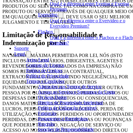
TRANSAÇÃO ENTRE SI E FORNECEDORES TERCEIROS D
Qual é a diferença entre Evertag e Evertag
PRODUTOS OU SERVIÇOS. TAL COMO NA COMPRA DE U
Premium
PRODUTO OU SERVIÇO ATRAVÉS DE QUALQUER MEIO O
Evervideo
EM QUALQUER AMBIENTE, DEVE USAR O SEU MELHOR
Qual é a diferença entre o Evervideo e o
JULGAMENTO E TER CAUTELA.
Evervideo Premium?
Flacbox
Limitação de Responsabilidade e
Qual é a diferença entre o Flacbox e o Flac
Indemnização por Si
Premium?
Suporte
Legal
NA MEDIDA MÁXIMA PERMITIDA POR LEI, NÓS (ISTO
Aviso Legal
INCLUI OS FUNCIONÁRIOS, DIRIGENTES, AGENTES E
Contrato de Licença
REVENDEDORES AUTORIZADOS DA EMPRESA) NÃO
Política de Cookies
SOMOS RESPONSÁVEIS, SEJA CONTRATUAL,
Política de Privacidade
EXTRACONTRATUAL (INCLUINDO NEGLIGÊNCIA), POR
Termos e Condições
EQUIDADE OU POR QUAISQUER OUTROS
Alterações aos Termos de Serviço
FUNDAMENTOS, PERANTE SI OU QUALQUER OUTRA
Acesso ao Serviço e Segurança da Conta
PESSOA POR QUAISQUER DANOS, PERDAS, CUSTOS OU
Os Seus Dados
DESPESAS DIRETOS, INDIRETOS OU CONSEQUENCIAIS,
Direitos de Propriedade Intelectual
DANOS MATERIAIS, LESÕES PESSOAIS, PERDA DE
Política de Utilização Aceitável
LUCROS, PERDA DE DADOS OU RECEITAS, PERDA DE
Faturação
UTILIZAÇÃO, NEGÓCIOS PERDIDOS OU OPORTUNIDADE
Pagamentos e Reembolsos
PERDIDAS, DESPESAS DESPERDIÇADAS OU POUPANÇAS
Rescisão
QUE PODERIA TER TIDO, NEGAÇÃO DE SERVIÇO OU
Isenções de Responsabilidade
ACESSO AO NOSSO WEBSITE, OCORRENDO DIRETA OU