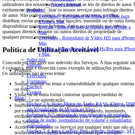
Acordo Integral
utilizadores dos nossos serviços cumpram as leis de direitos de autor. 
estritamente proibido utilizar os nossos serviços para infringir direitos
Produtos
de autor. Não pode carregar, descarregar, armazenar, partilhar,
Evermusic - Reprodutor de Música Offline para
distribuir, enviar por e-mail, criar ligações, transmitir ou de outra form
iPhone e Mac
disponibilizar quaisquer ficheiros, dados ou conteúdo que infrinja
Evertag - Editor de tags de música para iPhone e
quaisquer direitos de autor ou outros direitos de propriedade de
Mac
qualquer pessoa ou entidade.
Evervideo - Reprodutor de Vídeo HD para iPhone
Mac
Política de Utilização Aceitável
Flacbox - Reprodutor de Áudio Hi-Res para iPho
e Mac
Sobre nós
Concorda em não fazer uso indevido dos Serviços. A lista seguinte nã
Suporte
é exaustiva, mas é oferecida como exemplo de utilizações proibidas.
Produtos
Os utilizadores não devem tentar:
Evervideo
Evermusic
Sondar, analisar ou testar a vulnerabilidade de qualquer sistema
Flacbox
ou rede;
Evertag
Violar ou de outra forma contornar quaisquer medidas de
Blog
segurança ou autenticação;
Flacbox 7.6: Novo Motor de Áudio BASS, Efeitos, DSP
Interferir com ou perturbar qualquer utilizador, anfitrião ou rede
um Visualizador de Música ao Vivo
por exemplo, enviando vírus, sobrecarregando, inundando,
Evermusic 8.7: reprodução sem intervalos de verdade,
enviando spam ou bombardeando com e-mails qualquer parte
efeitos de áudio, normalização de volume e equalizador
dos Serviços;
redesenhado
Aceder ou pesquisar os Serviços por qualquer meio que não as
Flacbox 7.4: novo CarPlay, Plex, Jellyfin, Subsonic, SF
nossas interfaces publicamente suportadas (por exemplo,