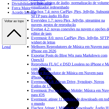
verdade, efeitos de áudio, normalização de volume
Divisibilidade e Renúncia
equalizador redesenhado
Força Maior
Flacbox 7.4: novo CarPlay, Plex, Jellyfin, Subsoni
Acordo Integral
SFTP para áudio Hi-Res
Evervideo 1.7: novo Plex, Jellyfin, streaming na
Voltar ao topo
nuvem, gestos de reprodução
Evertag 4.2: novas conexões na nuvem e opções d
editor de tags
Evermusic 8.6: novo CarPlay, Plex, Jellyfin, SFTP
widget de letras
Melhores Reprodutores de Música em Nuvem par
Legal
iPhone em 2026
Exportar Posts do Blog Wix para Markdown com
OpenAI
Reproduza FLAC e DSD Lossless no iPhone e M
com Flacbox
Melhor Reprodutor de Música em Nuvem para
iPhone e iPad
Evermusic 6.8: Aliyun Drive, Synology, Novos
Estilos de UI
Evermusic Pro no Setapp Mobile: Música em Nu
para iOS
Evermusic atinge 11 milhões de downloads em to
o mundo
Flacbox Atinge 1 Milhão de Downloads: Áudio H