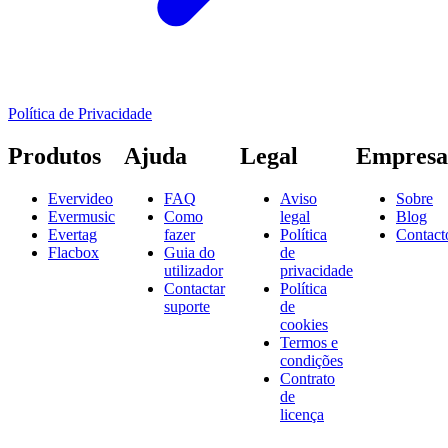
Política de Privacidade
Produtos
Ajuda
Legal
Empresa
Evervideo
FAQ
Aviso
Sobre
Evermusic
Como
legal
Blog
Evertag
fazer
Política
Contact
Flacbox
Guia do
de
utilizador
privacidade
Contactar
Política
suporte
de
cookies
Termos e
condições
Contrato
de
licença