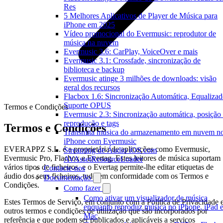
Res
5 Melhores Aplicativos de Player de Música para
iPhone em 2025
Vídeo promocional do Evermusic: reprodutor de
música na nuvem
Evermusic 3.6: CarPlay, VoiceOver e mais
Evermusic 3.1: Crossfade, sincronização de
biblioteca e backup
Evermusic atinge 3 milhões de downloads: visão
geral dos recursos
Flacbox 1.6: Sincronização Automática, Equalizad
Suporte OPUS
Termos e Condições
Evermusic 2.3: Sincronização automática, posição
reprodução e tags
Termos e Condições
Transmita música do armazenamento em nuvem n
iPhone com Evermusic
EVERAPPZ S.L. é a proprietária de aplicações como Evermusic,
Streaming de Áudio iOS com
Evermusic Pro, Flacbox e Evertag. Estes leitores de música suportam
AVAssetResourceLoader
vários tipos de ficheiros, e o Evertag permite-lhe editar etiquetas de
Contacte-nos
áudio dos seus ficheiros, tudo em conformidade com os Termos e
Documentação
Condições.
Como fazer
Como ativar um visualizador de música
Estes Termos de Serviço, em conjunto com a Política de Privacidade 
enquanto reproduz música no iPhone, iPad 
outros termos e condições de utilização que são incorporados por
Mac
referência e que podem ser publicados e aplicáveis a serviços