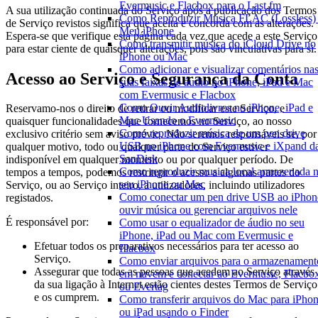
Evermusic e Flacbox para o Last.fm
A sua utilização continuada do Serviço após a publicação dos Termos
Como Reproduzir Música FLAC (Lossless)
de Serviço revistos significa que aceita e concorda com as alterações.
Meu iPhone
Espera-se que verifique esta página cada vez que acede a este Serviço
Como transmitir música do iCloud Drive no
para estar ciente de quaisquer alterações, pois são vinculativas para si.
iPhone ou Mac
Como adicionar e visualizar comentários na
Acesso ao Serviço e Segurança da Conta
suas faixas de áudio no iPhone, iPad e Mac
com Evermusic e Flacbox
Como Ouvir Audiolivros no iPhone, iPad e
Reservamo-nos o direito de retirar ou modificar este Serviço, e
Mac Usando o Evermusic
quaisquer funcionalidades que fornecemos no Serviço, ao nosso
Como reproduzir música de um pen drive
exclusivo critério sem aviso prévio. Não seremos responsáveis se, por
USB no iPhone com Evermusic e iXpand d
qualquer motivo, todo ou qualquer parte do Serviço estiver
SanDisk
indisponível em qualquer momento ou por qualquer período. De
Como reproduzir musica local armazenada 
tempos a tempos, podemos restringir o acesso a algumas partes do
seu iPhone ou Mac
Serviço, ou ao Serviço inteiro, a utilizadores, incluindo utilizadores
Como conectar um pen drive USB ao iPhon
registados.
ouvir música ou gerenciar arquivos nele
É responsável por:
Como usar o equalizador de áudio no seu
iPhone, iPad ou Mac com Evermusic e
Efetuar todos os preparativos necessários para ter acesso ao
Flacbox
Serviço.
Como enviar arquivos para o armazenament
Assegurar que todas as pessoas que acedem ao Serviço através
em nuvem e conectar ao Evermusic, Flacbo
da sua ligação à Internet estão cientes destes Termos de Serviço
ou Evertag
e os cumprem.
Como transferir arquivos do Mac para iPho
ou iPad usando o Finder