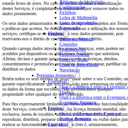
Biblioteca de Multimédia
estarão livres de erros. No caso de decidir terminar a sua utilização
Configurações
destes Serviços, é completamente responsável por remover todos os
Ficheiros
dados prontamente.
Leitor de Multimédia
Listas de reprodução
Os seus dados armazenados no nosso serviço estão sujeitos aos Term
Navegação
e políticas que aceitou. Se decidir descontinuar a utilização dos nosso
Flacbox
serviços, certifique-se de recuperar os seus dados prontamente, pois
reservamo-nos o direito de os eliminar ao nosso critério.
Biblioteca Musical
Conexões
Quando carrega dados através dos nossos Serviços, estes podem ser
Configurações
acedidos por dispositivos ou utilizadores familiares que autorizou.
Ficheiros Locais
Afirma, declara e garante que possui ou tem as licenças, direitos,
Leitor de Áudio
consentimentos e permissões necessários para armazenar, partilhar ou
Listas de Reprodução
distribuir os dados.
Navegação
Perguntas frequentes
Retém todos os seus direitos de propriedade sobre o seu Conteúdo, o
Evermusic
garante especificamente que tem permissão para armazenar ou utilizar
Qual é a diferença entre o Evermusic 
os dados da forma que escolheu. Não reivindicamos qualquer
Flacbox
propriedade sobre qualquer do seu Conteúdo.
Qual é a diferença entre o Evermusic 
Evermusic Premium
Para fins expressamente limitados ao fornecimento das funcionalidade
Evertag
deste Serviço, concede à Empresa uma licença limitada mundial, não
Qual é a diferença entre Evertag e
exclusiva, isenta de royalties, sublicenciável e transferível para utilizar
Evertag Premium
reproduzir, distribuir, preparar trabalhos derivados ou exibir dados par
Evervideo
realizar as funcionalidades que escolheu (isto é, armazenamento,