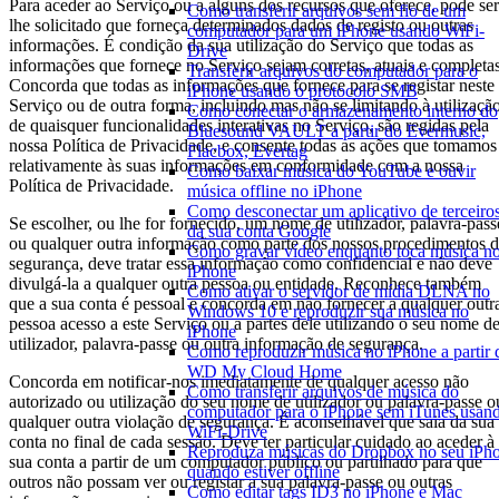
Para aceder ao Serviço ou a alguns dos recursos que oferece, pode ser
Como transferir arquivos sem fio de um
lhe solicitado que forneça determinados dados de registo ou outras
computador para um iPhone usando WiFi-
informações. É condição da sua utilização do Serviço que todas as
Drive
informações que fornece no Serviço sejam corretas, atuais e completas
Transferir arquivos do computador para o
Concorda que todas as informações que fornece para se registar neste
iPhone usando o protocolo SMB
Serviço ou de outra forma, incluindo mas não se limitando à utilizaçã
Como conectar o armazenamento interno do
de quaisquer funcionalidades interativas no Serviço, são regidas pela
Bluesound VAULT a partir do Evermusic,
nossa Política de Privacidade, e consente todas as ações que tomamos
Flacbox, Evertag
relativamente às suas informações em conformidade com a nossa
Como baixar música do YouTube e ouvir
Política de Privacidade.
música offline no iPhone
Como desconectar um aplicativo de terceiro
Se escolher, ou lhe for fornecido, um nome de utilizador, palavra-pass
da sua conta Google
ou qualquer outra informação como parte dos nossos procedimentos 
Como gravar vídeo enquanto toca música n
segurança, deve tratar essa informação como confidencial e não deve
iPhone
divulgá-la a qualquer outra pessoa ou entidade. Reconhece também
Como ativar o servidor de mídia DLNA no
que a sua conta é pessoal e concorda em não fornecer a qualquer outr
Windows 10 e reproduzir sua música no
pessoa acesso a este Serviço ou a partes dele utilizando o seu nome d
iPhone
utilizador, palavra-passe ou outra informação de segurança.
Como reproduzir música no iPhone a partir 
WD My Cloud Home
Concorda em notificar-nos imediatamente de qualquer acesso não
Como transferir arquivos de música do
autorizado ou utilização do seu nome de utilizador ou palavra-passe o
computador para o iPhone sem iTunes usan
qualquer outra violação de segurança. É aconselhável que saia da sua
WiFi-Drive
conta no final de cada sessão. Deve ter particular cuidado ao aceder à
Reproduza músicas do Dropbox no seu iPh
sua conta a partir de um computador público ou partilhado para que
quando estiver offline
outros não possam ver ou registar a sua palavra-passe ou outras
Como editar tags ID3 no iPhone e Mac