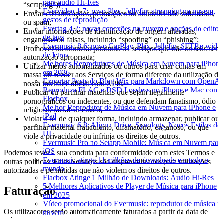
para áudio Hi-Res
“scraping”);
Evervideo 1.7: novo Plex, Jellyfin, streaming na nuvem,
Enviar comunicações, promoções ou anúncios não solicitados,
gestos de reprodução
ou spam;
Evertag 4.2: novas conexões na nuvem e opções do edito
Enviar informações de identificação de origem alteradas,
de tags
enganosas ou falsas, incluindo “spoofing” ou “phishing”;
Evermusic 8.6: novo CarPlay, Plex, Jellyfin, SFTP e wid
Promover ou anunciar produtos ou serviços que não os seus se
de letras
autorização apropriada;
Melhores Reprodutores de Música em Nuvem para iPho
Utilizar meios automatizados ou outros para criar contas em
em 2026
massa ou aceder aos Serviços de forma diferente da utilização 
Exportar Posts do Blog Wix para Markdown com Open
nossa interface oficial e/ou APIs;
Reproduza FLAC e DSD Lossless no iPhone e Mac co
Publicar ou partilhar materiais que sejam ilegalmente
Flacbox
pornográficos ou indecentes, ou que defendam fanatismo, ódio
Melhor Reprodutor de Música em Nuvem para iPhone e
religioso, racial ou étnico;
iPad
Violar a lei de qualquer forma, incluindo armazenar, publicar o
Evermusic 6.8: Aliyun Drive, Synology, Novos Estilos d
partilhar material fraudulento, difamatório, enganoso, ou que
UI
viole a privacidade ou infrinja os direitos de outros.
Evermusic Pro no Setapp Mobile: Música em Nuvem pa
iOS
Podemos rever a sua conduta para conformidade com estes Termos e
Evermusic atinge 11 milhões de downloads em todo o
outras políticas. Estes Serviços são disponibilizados para utilizações
mundo
autorizadas e permitidas que não violem os direitos de outros.
Flacbox Atinge 1 Milhão de Downloads: Áudio Hi-Res
5 Melhores Aplicativos de Player de Música para iPhone
Faturação
em 2025
Vídeo promocional do Evermusic: reprodutor de música 
Os utilizadores serão automaticamente faturados a partir da data de
nuvem