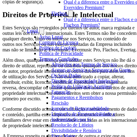
cópias de segurança).
Qual é a diferença entre o Evervideo 
Evervideo Premium?
Flacbox
Direitos de Propriedade Intelectual
Qual é a diferença entre o Flacbox e o
Flacbox Premium?
Estes Serviços são protegidos por direitos de autor, marca registada e
Legal
outras leis dos EUA e internacionais. Estes Termos não lhe concedem
Aviso Legal
qualquer direito, título ou interesse nos Serviços, no conteúdo de
Contrato de Licença
outros nos Serviços ou nas marcas registadas da Empresa incluindo
Política de Cookies
mas não se limitando a: Evermusic, Evermusic Pro, Flacbox, Evertag.
Política de Privacidade
Termos e Condições
Além disso, qualquer licença para utilizar estes Serviços não lhe dá o
Alterações aos Termos de Serviço
direito de utilizar, reproduzir ou distribuir quaisquer dos nossos direito
Acesso ao Serviço e Segurança da Conta
de autor, propriedade intelectual ou outros direitos para além dos fins
Os Seus Dados
de utilização dos Serviços. Não está autorizado a copiar, alterar,
Direitos de Propriedade Intelectual
distribuir, exibir, licenciar, modificar, reproduzir, fazer engenharia
Política de Utilização Aceitável
reversa, descompilar ou utilizar quaisquer dos nossos direitos de autor
Faturação
propriedade intelectual ou outros direitos sem obter a nossa permissão
Pagamentos e Reembolsos
primeiro por escrito.
Rescisão
Isenções de Responsabilidade
Conforme discutido acima, a sua utilização e armazenamento de dado
Limitação de Responsabilidade e
e conteúdo, partilha entre dispositivos autorizados e utilizadores
Indemnização por Si
familiares deve estar em conformidade com todas as leis internacionai
Resolução de Litígios
de propriedade intelectual.
Divisibilidade e Renúncia
Força Maior
A Empresa respeita os direitos de autor de outros e exige que os