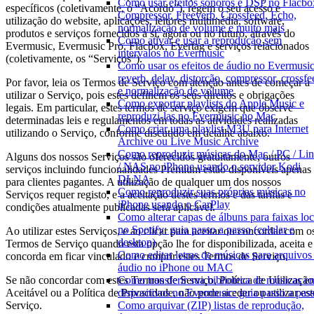
Como usar efeitos sonoros e DSP no Flacbo
específicos (coletivamente, o “Acordo”), regem o seu acesso e
Compressor, Freeverb, Crossfeed, Echo,
utilização do website, aplicações, leitores multimédia, software,
normalização de volume e muito mais
produtos e serviços fornecidos a si, agora ou no futuro, através do
Como ativar e usar a reprodução sem
Evermusic, Evermusic Pro, Flacbox, Evertag e serviços relacionados
intervalos no Evermusic
(coletivamente, os “Serviços”).
Como usar os efeitos de áudio no Evermusic
reverb, delay, distorção, compressor, crossfe
Por favor, leia os Termos de Serviço com atenção antes de começar a
e normalização de volume
utilizar o Serviço, pois estes definem os seus direitos e obrigações
Como exportar playlists do Apple Music e
legais. Em particular, estes termos de serviço exigem que observe
reproduzi-las no Evermusic no Mac
determinadas leis e regulamentos em todas as atividades realizadas
Como criar uma playlist M3U para Internet
utilizando o Serviço, conforme discutido em detalhe abaixo.
Archive ou Live Music Archive
Como reproduzir músicas do Mac / PC / Li
Alguns dos nossos Serviços são oferecidos gratuitamente, outros
/ NAS no iPhone usando o servidor Kodi
serviços incluindo funcionalidades Premium estão disponíveis apenas
DLNA
para clientes pagantes. A utilização de qualquer um dos nossos
Como reproduzir suas próprias músicas no
Serviços requer registo, e a aceitação destes termos e das tarifas e
iPhone usando o CarPlay
condições atualmente publicadas será aplicável.
Como alterar capas de álbuns para faixas loc
no Spotify: guia passo a passo (celular e
Ao utilizar estes Serviços, e ao clicar para aceitar ou concordar com o
desktop)
Termos de Serviço quando esta opção lhe for disponibilizada, aceita e
Como editar letras de músicas para arquivos
concorda em ficar vinculado e cumprir estes Termos de Serviço.
áudio no iPhone ou MAC
Se não concordar com estes Termos de Serviço, Política de Utilização
Como transferir sua biblioteca de músicas en
Aceitável ou a Política de Privacidade, não pode aceder ou utilizar est
dispositivos no Evermusic: guia passo a pas
Serviço.
Como arquivar (ZIP) listas de reprodução,