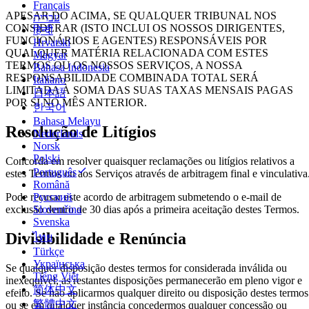
Français
APESAR DO ACIMA, SE QUALQUER TRIBUNAL NOS
עברית
CONSIDERAR (ISTO INCLUI OS NOSSOS DIRIGENTES,
हिन्दी
FUNCIONÁRIOS E AGENTES) RESPONSÁVEIS POR
Hrvatski
QUALQUER MATÉRIA RELACIONADA COM ESTES
Magyar
TERMOS OU OS NOSSOS SERVIÇOS, A NOSSA
Bahasa Indonesia
RESPONSABILIDADE COMBINADA TOTAL SERÁ
Italiano
LIMITADA À SOMA DAS SUAS TAXAS MENSAIS PAGAS
日本語
POR SI NO MÊS ANTERIOR.
한국어
Bahasa Melayu
Resolução de Litígios
Nederlands
Norsk
Polski
Concorda em resolver quaisquer reclamações ou litígios relativos a
Português
estes Termos ou aos Serviços através de arbitragem final e vinculativa
Română
Pode recusar este acordo de arbitragem submetendo o e-mail de
Русский
exclusão dentro de 30 dias após a primeira aceitação destes Termos.
Slovenčina
Svenska
Divisibilidade e Renúncia
ไทย
Türkçe
Українська
Se qualquer disposição destes termos for considerada inválida ou
Tiếng Việt
inexequível, as restantes disposições permanecerão em pleno vigor e
简体中文
efeito. Se não aplicarmos qualquer direito ou disposição destes termos
繁體中文
ou se em qualquer instância concedermos qualquer concessão ou