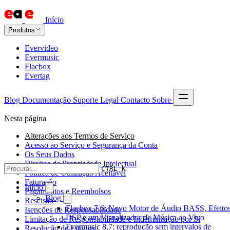
Início
Produtos
Evervideo
Evermusic
Flacbox
Evertag
Blog
Documentação
Suporte
Legal
Contacto
Sobre
Nesta página
Alterações aos Termos de Serviço
Acesso ao Serviço e Segurança da Conta
Os Seus Dados
Direitos de Propriedade Intelectual
CTRL K
Política de Utilização Aceitável
Faturação
Início
Pagamentos e Reembolsos
Blog
Rescisão
Flacbox 7.6: Novo Motor de Áudio BASS, Efeitos
Isenções de Responsabilidade
DSP e um Visualizador de Música ao Vivo
Limitação de Responsabilidade e Indemnização por Si
Evermusic 8.7: reprodução sem intervalos de
Resolução de Litígios