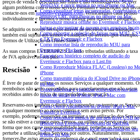
preços de venda e descontos são finais e não reembolsáveis. Se tiver
WebDAV e ouvir música no seu iPhone ou Mac
algum problema com o nosso serviço Premium e subscrição, por favo
Como visualizar letras incorporadas, comentários e
contacte-nos em
support@everappz.com
. Verificaremos cada pedido
arquivos LRC para músicas no iPhone ou Mac
individualmente e faremos o nosso melhor para resolver o problema.
Reproduzir música offline no Evermusic e Flacbox
baixar e sincronizar da nuvem para arquivos locais
Se adquiriu os nossos Serviços através de terceiros, a sua transação
Como exportar a coleção de faixas para M3U, C
também está sujeita aos termos e condições do terceiro (por exemplo,
e TXT no Evermusic e Flacbox
Termos de Utilização da iTunes Store).
Como importar lista de reprodução M3U para
Evermusic e Flacbox
As suas compras EVERAPPZ S.L. serão tributadas utilizando a taxa
Exporte seu histórico completo de audição do
de IVA aplicável ao seu país.
Evermusic e Flacbox para o Last.fm
Como Reproduzir Música FLAC (Lossless) no M
Rescisão
iPhone
Como transmitir música do iCloud Drive no iPhon
É livre de parar de utilizar os nossos Serviços a qualquer momento. O
ou Mac
reembolsos não serão concedidos para cancelamentos que não sejam
Como adicionar e visualizar comentários nas suas
recebidos antes do início de um período de renovação.
faixas de áudio no iPhone, iPad e Mac com
Evermusic e Flacbox
Reservamo-nos também o direito de suspender ou terminar os Serviço
Como Ouvir Audiolivros no iPhone, iPad e Mac
a qualquer momento ao nosso critério e sem aviso prévio. Por
Usando o Evermusic
exemplo, podemos suspender ou terminar a sua utilização dos Serviço
Como reproduzir música de um pen drive USB no
se não estiver a cumprir estes Termos, ou utilizar os Serviços de uma
iPhone com Evermusic e iXpand da SanDisk
forma que nos cause responsabilidade legal, perturbe os Serviços ou
Como reproduzir musica local armazenada no seu
perturbe a utilização dos Serviços por outros. Naturalmente, iremos
iPhone ou Mac
fornecer-lhe aviso através do endereço de e-mail associado à sua cont