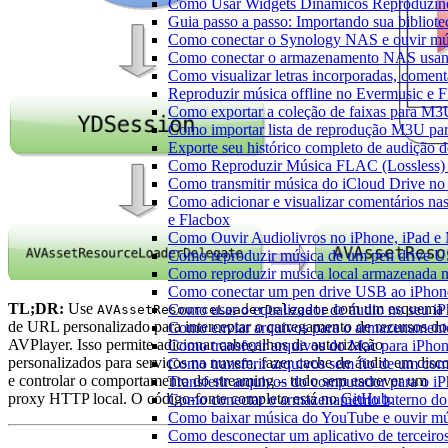
Como Usar Widgets Dinâmicos Reproduzind
Guia passo a passo: Importando sua bibliot
Como conectar o Synology NAS e ouvir mú
Como conectar o armazenamento NAS usan
Como visualizar letras incorporadas, comen
Reproduzir música offline no Evermusic e Fl
Como exportar a coleção de faixas para M
Como importar lista de reprodução M3U pa
Exporte seu histórico completo de audição 
Como Reproduzir Música FLAC (Lossless)
Como transmitir música do iCloud Drive n
Como adicionar e visualizar comentários na
e Flacbox
Como Ouvir Audiolivros no iPhone, iPad e
Como reproduzir música de um pen drive 
Como reproduzir musica local armazenada 
Como conectar um pen drive USB ao iPhone 
TL;DR:
Use
com um esquema
Como usar o equalizador de áudio no seu i
AVAssetResourceLoaderDelegate
de URL personalizado para interceptar o carregamento de recursos do
Como enviar arquivos para o armazenament
AVPlayer. Isso permite adicionar cabeçalhos de autorização
Como transferir arquivos do Mac para iPhon
personalizados para serviços na nuvem, fazer cache de áudio em disc
Como transferir arquivos sem fio de um co
e controlar o comportamento do streaming – tudo sem escrever um
Transferir arquivos do computador para o 
proxy HTTP local. O código-fonte completo está no
GitHub
.
Como conectar o armazenamento interno do
Como baixar música do YouTube e ouvir mús
Como desconectar um aplicativo de terceiro