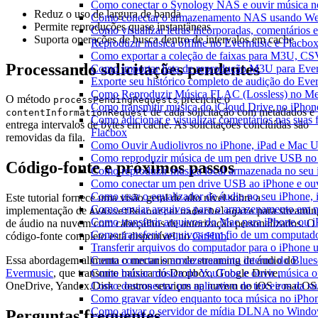
Como conectar o Synology NAS e ouvir música n
Reduz o uso de largura de banda
Como conectar o armazenamento NAS usando We
Permite reproduções quase instantâneas
Como visualizar letras incorporadas, comentários
Suporta operações de busca dentro de intervalos em cache
Reproduzir música offline no Evermusic e Flacbox:
Como exportar a coleção de faixas para M3U, C
Processando solicitações pendentes
Como importar lista de reprodução M3U para Eve
Exporte seu histórico completo de audição do Eve
Como Reproduzir Música FLAC (Lossless) no Me
O método
preenche o
processPendingRequests
Como transmitir música do iCloud Drive no iPho
de cada solicitação com metadados e
contentInformationRequest
Como adicionar e visualizar comentários nas suas
entrega intervalos de bytes em cache. As solicitações concluídas são
Flacbox
removidas da fila.
Como Ouvir Audiolivros no iPhone, iPad e Mac 
Como reproduzir música de um pen drive USB no
Código-fonte e próximos passos
Como reproduzir musica local armazenada no seu
Como conectar um pen drive USB ao iPhone e ouvi
Como usar o equalizador de áudio no seu iPhone,
Este tutorial fornece uma visão geral de alto nível sobre a
Como enviar arquivos para o armazenamento em n
implementação de
para streamin
AVAssetResourceLoaderDelegate
Como transferir arquivos do Mac para iPhone ou i
de áudio na nuvem com cabeçalhos de autorização personalizados. O
Como transferir arquivos sem fio de um computad
código-fonte completo está disponível no
GitHub
.
Transferir arquivos do computador para o iPhone
Como conectar o armazenamento interno do Blues
Essa abordagem alimenta o mecanismo de streaming de áudio do
Como baixar música do YouTube e ouvir música of
Evermusic
, que transmite música do Dropbox, Google Drive,
Como desconectar um aplicativo de terceiros da s
OneDrive, Yandex.Disk e outros serviços na nuvem no iOS e macOS
Como gravar vídeo enquanto toca música no iPho
Como ativar o servidor de mídia DLNA no Window
Perguntas frequentes