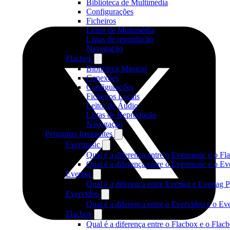
Biblioteca de Multimédia
Configurações
Ficheiros
Leitor de Multimédia
Listas de reprodução
Navegação
Flacbox
Biblioteca Musical
Conexões
Configurações
Ficheiros Locais
Leitor de Áudio
Listas de Reprodução
Navegação
Perguntas frequentes
Evermusic
Qual é a diferença entre o Evermusic e o Fl
Qual é a diferença entre o Evermusic e o 
Evertag
Qual é a diferença entre Evertag e Evertag
Evervideo
Qual é a diferença entre o Evervideo e o E
Flacbox
Qual é a diferença entre o Flacbox e o Fla