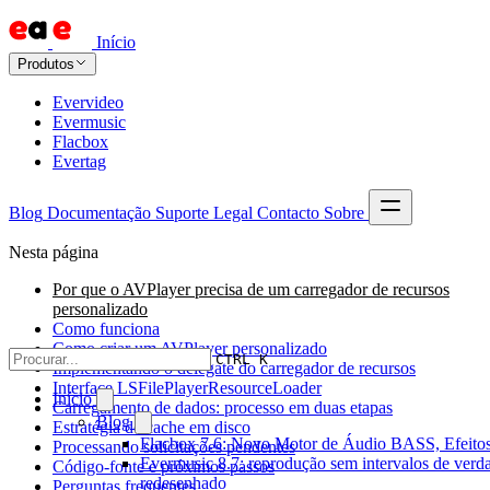
Início
Produtos
Evervideo
Evermusic
Flacbox
Evertag
Blog
Documentação
Suporte
Legal
Contacto
Sobre
Nesta página
Por que o AVPlayer precisa de um carregador de recursos
personalizado
Como funciona
Como criar um AVPlayer personalizado
CTRL K
Implementando o delegate do carregador de recursos
Interface LSFilePlayerResourceLoader
Início
Carregamento de dados: processo em duas etapas
Blog
Estratégia de cache em disco
Flacbox 7.6: Novo Motor de Áudio BASS, Efeitos
Processando solicitações pendentes
Evermusic 8.7: reprodução sem intervalos de verda
Código-fonte e próximos passos
redesenhado
Perguntas frequentes