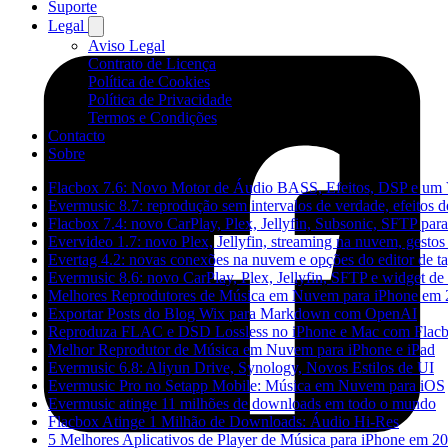
Suporte
Legal
Aviso Legal
Contrato de Licença
Política de Cookies
Política de Privacidade
Termos e Condições
Contacto
Sobre
Flacbox 7.6: Novo Motor de Áudio BASS, Efeitos, DSP e um V
Evermusic 8.7: reprodução sem intervalos de verdade, efeitos 
Flacbox 7.4: novo CarPlay, Plex, Jellyfin, Subsonic, SFTP par
Evervideo 1.7: novo Plex, Jellyfin, streaming na nuvem, gesto
Evertag 4.2: novas conexões na nuvem e opções do editor de t
Evermusic 8.6: novo CarPlay, Plex, Jellyfin, SFTP e widget de 
Melhores Reprodutores de Música em Nuvem para iPhone em
Exportar Posts do Blog Wix para Markdown com OpenAI
Reproduza FLAC e DSD Lossless no iPhone e Mac com Flac
Melhor Reprodutor de Música em Nuvem para iPhone e iPad
Evermusic 6.8: Aliyun Drive, Synology, Novos Estilos de UI
Evermusic Pro no Setapp Mobile: Música em Nuvem para iOS
Evermusic atinge 11 milhões de downloads em todo o mundo
Flacbox Atinge 1 Milhão de Downloads: Áudio Hi-Res
5 Melhores Aplicativos de Player de Música para iPhone em 2