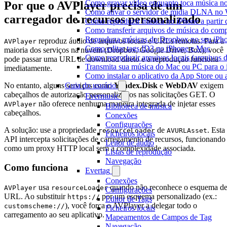
Como gravar vídeo enquanto toca música n
Por que o AVPlayer precisa de um
Como ativar o servidor de mídia DLNA no 
carregador de recursos personalizado
Como reproduzir música no iPhone a part
Como transferir arquivos de música do com
Reproduza músicas do Dropbox no seu iPhon
reproduz áudio de arquivos locais e URLs remotas. Para a
AVPlayer
Como editar tags ID3 no iPhone e Mac
maioria dos serviços na nuvem (Dropbox, Google Drive, Box), você
Como reproduzir arquivos locais (arquivos 
pode passar uma URL de download direto e a reprodução funciona
Transmita sua música do Mac ou PC para 
imediatamente.
Como instalar o aplicativo da App Store ou
No entanto, alguns serviços como
Yandex.Disk
e
WebDAV
exigem
Guia do usuário
cabeçalhos de autorização personalizados nas solicitações GET. O
Evermusic
não oferece nenhuma maneira integrada de injetar esses
AVPlayer
Biblioteca de música
cabeçalhos.
Conexões
Configurações
A solução: use a propriedade
de
. Esta
resourceLoader
AVURLAsset
Ficheiros locais
API intercepta solicitações de carregamento de recursos, funcionando
Leitor de áudio
como um proxy HTTP local sem a complexidade associada.
Listas de reprodução
Navegação
Como funciona
Evertag
Conexões
usa
quando não reconhece o esquema d
AVPlayer
resourceLoader
Configurações
URL. Ao substituir
por um esquema personalizado (ex.:
https://
Editor de Tags
), você força o AVPlayer a delegar todo o
customscheme://
Ficheiros locais
carregamento ao seu aplicativo.
Mapeamentos de Campos de Tag
Navegação