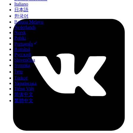
Italiano
日本語
한국어
Bahasa Melayu
Nederlands
Norsk
Polski
Português
Română
Русский
Slovenčina
Svenska
ไทย
Türkçe
Українська
Tiếng Việt
简体中文
繁體中文