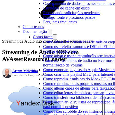
Carregamento de dados: processo em duas e
Estratégia de cache em disco
Processando solicitações pendentes
Código-fonte e próximos passos
Perguntas frequentes
Contacte-nos
Documentação
Como fazer
Streaming de Áudio iOS com AVAssetResourceLoader
Como ativar um visualizador de música enq
Como usar efeitos sonoros e DSP no Flacbo
Streaming de Áudio iOS com
volume e muito mais
Como ativar e usar a reprodução sem interv
AVAssetResourceLoader
Como usar os efeitos de áudio no Evermusic:
normalização de volume
Como exportar playlists do Apple Music e 
Artem Meleshko
Como criar uma playlist M3U para Internet
Founder & Engineer at Everappz
Como reproduzir músicas do Mac / PC / L
Como reproduzir suas próprias músicas no 
Como alterar capas de álbuns para faixas loc
Como editar letras de músicas para arquiv
Como transferir sua biblioteca de músicas en
Como arquivar (ZIP) listas de reprodução, ál
para outro dispositivo
Como fazer scrobble do seu histórico music