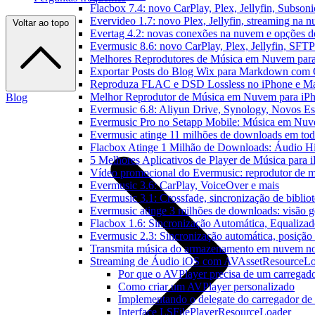
Flacbox 7.4: novo CarPlay, Plex, Jellyfin, Subson
Evervideo 1.7: novo Plex, Jellyfin, streaming na 
Voltar ao topo
Evertag 4.2: novas conexões na nuvem e opções do
Evermusic 8.6: novo CarPlay, Plex, Jellyfin, SFTP 
Melhores Reprodutores de Música em Nuvem par
Exportar Posts do Blog Wix para Markdown com
Reproduza FLAC e DSD Lossless no iPhone e M
Melhor Reprodutor de Música em Nuvem para iPh
Blog
Evermusic 6.8: Aliyun Drive, Synology, Novos Est
Evermusic Pro no Setapp Mobile: Música em Nuv
Evermusic atinge 11 milhões de downloads em to
Flacbox Atinge 1 Milhão de Downloads: Áudio H
5 Melhores Aplicativos de Player de Música para
Vídeo promocional do Evermusic: reprodutor de 
Evermusic 3.6: CarPlay, VoiceOver e mais
Evermusic 3.1: Crossfade, sincronização de biblio
Evermusic atinge 3 milhões de downloads: visão ge
Flacbox 1.6: Sincronização Automática, Equaliza
Evermusic 2.3: Sincronização automática, posição 
Transmita música do armazenamento em nuvem n
Streaming de Áudio iOS com AVAssetResourceLo
Por que o AVPlayer precisa de um carregado
Como criar um AVPlayer personalizado
Implementando o delegate do carregador de 
Interface LSFilePlayerResourceLoader