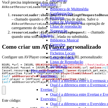
Você precisa implementar dois métodos de
Evervideo
:
AVAssetResourceLoaderDelegate
Biblioteca de Multimédia
Configurações
resourceLoader:shouldWaitForLoadingOfRequestedReso
Ficheiros
– chamado quando o AVPlayer precisa de dados. Salve o
Leitor de Multimédia
e inicie sua operação de
AVAssetResourceLoadingRequest
Listas de reprodução
carregamento de dados.
Navegação
– chamado
resourceLoader:didCancelLoadingRequest:
Flacbox
quando uma solicitação é cancelada ou substituída.
Biblioteca Musical
Conexões
Como criar um AVPlayer personalizado
Configurações
Ficheiros Locais
Configure um AVPlayer com um esquema de URL personalizado:
Leitor de Áudio
Listas de Reprodução
NSURL
*
url
=
[
NSURL
URLWithString
:
@"customscheme://host/audio.
Navegação
AVURLAsset
*
asset
=
[
AVURLAsset
URLAssetWithURL
:
url
options
:
ni
Perguntas frequentes
[
asset
.
resourceLoader
setDelegate
:
self
queue
:
dispatch_get_main
AVPlayerItem
*
item
=
[
AVPlayerItem
playerItemWithAsset
:
asset
];
Evermusic
[
self
addObserversForPlayerItem
:
item
];
self
.
player
=
[
AVPlayer
playerWithPlayerItem
:
item
];
Qual é a diferença entre o Evermusic 
[
self
addObserversForPlayer
];
Qual é a diferença entre o Evermusi
Evertag
Qual é a diferença entre Evertag e E
Evervideo
Este código:
Qual é a diferença entre o Evervideo