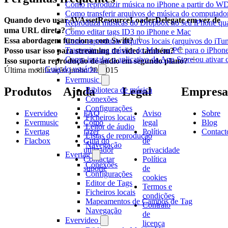
Como reproduzir música no iPhone a partir do
Como transferir arquivos de música do computado
Quando devo usar AVAssetResourceLoaderDelegate em vez de
Reproduza músicas do Dropbox no seu iPhone quan
uma URL direta?
Como editar tags ID3 no iPhone e Mac
Essa abordagem funciona com Swift?
Como reproduzir arquivos locais (arquivos do iTu
Transmita sua música do Mac ou PC para o iPho
Posso usar isso para streaming de vídeo também?
Como instalar o aplicativo da App Store ou ativa
Isso suporta reprodução de áudio em segundo plano?
Guia do usuário
Última modificação
junho 20, 2015
Evermusic
Produtos
Ajuda
Legal
Empresa
Biblioteca de música
Conexões
Configurações
Evervideo
FAQ
Aviso
Sobre
Ficheiros locais
Evermusic
Como
legal
Blog
Leitor de áudio
Evertag
fazer
Política
Contact
Listas de reprodução
Flacbox
Guia do
de
Navegação
utilizador
privacidade
Evertag
Contactar
Política
Conexões
suporte
de
Configurações
cookies
Editor de Tags
Termos e
Ficheiros locais
condições
Mapeamentos de Campos de Tag
Contrato
Navegação
de
Evervideo
licença