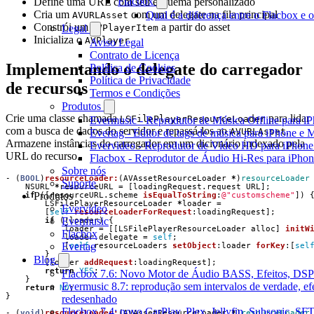
Flacbox
Define uma URL com seu esquema personalizado
Cria um
com um delegate na fila principal
Qual é a diferença entre o Flacbox e
AVURLAsset
Constrói um
a partir do asset
Legal
AVPlayerItem
Inicializa o
AVPlayer
Aviso Legal
Contrato de Licença
Implementando o delegate do carregador
Política de Cookies
Política de Privacidade
de recursos
Termos e Condições
Produtos
Crie uma classe chamada
para lidar
LSFilePlayerResourceLoader
Evermusic - Reprodutor de Música Offline para i
com a busca de dados do servidor e repassá-los ao
.
AVURLAsset
Evertag - Editor de tags de música para iPhone e 
Armazene instâncias do carregador em um dicionário indexado pela
Evervideo - Reprodutor de Vídeo HD para iPhon
URL do recurso.
Flacbox - Reprodutor de Áudio Hi-Res para iPho
Sobre nós
-
(
BOOL
)
resourceLoader:
(
AVAssetResourceLoader
*
)
resourceLoader
Suporte
NSURL
*
resourceURL
=
[
loadingRequest
.
request
URL
];
Produtos
if
([
resourceURL
.
scheme
isEqualToString
:
@"customscheme"
])
LSFilePlayerResourceLoader
*
loader
=
Evervideo
[
self
resourceLoaderForRequest
:
loadingRequest
];
Evermusic
if
(
!
loader
)
{
loader
=
[[
LSFilePlayerResourceLoader
alloc
]
initW
Flacbox
loader
.
delegate
=
self
;
Evertag
[
self
.
resourceLoaders
setObject
:
loader
forKey
:[
sel
}
Blog
[
loader
addRequest
:
loadingRequest
];
return
YES
;
Flacbox 7.6: Novo Motor de Áudio BASS, Efeitos, DSP 
}
Evermusic 8.7: reprodução sem intervalos de verdade, ef
return
NO
;
}
redesenhado
Flacbox 7.4: novo CarPlay, Plex, Jellyfin, Subsonic, SF
-
(
void
)
resourceLoader:
(
AVAssetResourceLoader
*
)
resourceLoader