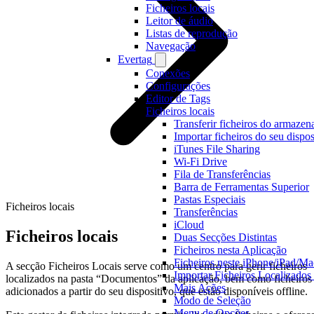
Ficheiros locais
Leitor de áudio
Listas de reprodução
Navegação
Evertag
Conexões
Configurações
Editor de Tags
Ficheiros locais
Transferir ficheiros do armaz
Importar ficheiros do seu dispos
iTunes File Sharing
Wi-Fi Drive
Fila de Transferências
Barra de Ferramentas Superior
Pastas Especiais
Ficheiros locais
Transferências
iCloud
Ficheiros locais
Duas Secções Distintas
Ficheiros nesta Aplicação
Ficheiros neste iPhone/iPad/Ma
A secção Ficheiros Locais serve como um centro para gerir ficheiros
Importar Ficheiros Localizad
localizados na pasta “Documentos” da aplicação, bem como ficheiros
Mais Ações
adicionados a partir do seu dispositivo, que estão disponíveis offline.
Modo de Seleção
Menu de Opções