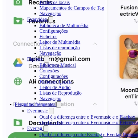
Ficheiros locais
Mapeamentos de Campos de Tag
Navegação
Evervideo
Biblioteca de Multimédia
Configurações
Ficheiros
Leitor de Multimédia
Listas de reprodução
Navegação
Flacbox
Biblioteca Musical
Conexões
Configurações
Ficheiros Locais
Leitor de Áudio
Listas de Reprodução
Navegação
Perguntas frequentes
Evermusic
Qual é a diferença entre o Evermusic e o Flacbox
Qual é a diferença entre o Evermusic e o Evermu
Evertag
Qual é a diferença entre Evertag e Evertag Premi