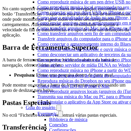
Como reproduzir música de um pen drive USB no
Como reproduzir musica local armazenada no seu
No canto superior esquerdo da barra de navegação, encontrará um
Como conectar um pen drive USB ao iPhone e ouvi
botão ‘Transferências’. Toque nele para aceder à fila de transferências
Como usar o equalizador de áudio no seu iPhone,
onde pode monitorizar e gerir todos os seus descarregamentos e
Como enviar arquivos para o armazenamento em n
carregamentos. Adicionalmente, tem a flexibilidade de ajustar a
Como transferir arquivos do Mac para iPhone ou i
velocidade da fila de transferências e o tipo de rede nas definições da
Como transferir arquivos sem fio de um computad
aplicação.
Transferir arquivos do computador para o iPhone
Como conectar o armazenamento interno do Blues
Barra de Ferramentas Superior
Como baixar música do YouTube e ouvir música of
Como desconectar um aplicativo de terceiros da s
A barra de ferramentas superior, localizada abaixo da barra de
Como gravar vídeo enquanto toca música no iPho
navegação, oferece várias ações:
Como ativar o servidor de mídia DLNA no Window
Como reproduzir música no iPhone a partir do
Pesquisar:
Efetue uma pesquisa dentro da pasta atual.
Como transferir arquivos de música do computado
Reproduza músicas do Dropbox no seu iPhone quan
Pode mostrar ou ocultar a barra de ferramentas superior usando um
Como editar tags ID3 no iPhone e Mac
gesto de deslizar para baixo.
Como reproduzir arquivos locais (arquivos do iTu
Transmita sua música do Mac ou PC para o iPho
Pastas Especiais
Como instalar o aplicativo da App Store ou ativa
Guia do usuário
Evermusic
No ecrã “Ficheiros Locais”, encontrará várias pastas especiais.
Biblioteca de música
Conexões
Transferências
Configurações