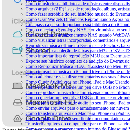
Como transferir sua biblioteca de músicas entre disposit
Como arquivar (ZIP) listas de reprodução, álbuns, artista
Como fazer scrobble do seu histórico musical do Evermu
Como Usar Widgets Dinâmicos Reproduzindo Agora no 
Guia passo a passo: Importando sua biblioteca do iClou
Como conectar o Synology NAS e ouvir música no seu 
Como conectar o armazenamento NAS usando WebDAV e
Como visualizar letras incorporadas, comentários e arq
Reproduzir música offline no Evermusic e Flacbox: baixa
Como exportar a coleção de faixas para M3U, CSV e T
Como importar lista de reprodução M3U para Evermusic
Exporte seu histórico completo de audição do Evermusic
Como Reproduzir Música FLAC (Lossless) no Meu iPh
Como transmitir música do iCloud Drive no iPhone ou 
Como adicionar e visualizar comentários nas suas faixa
Como Ouvir Audiolivros no iPhone, iPad e Mac Usando
Como reproduzir música de um pen drive USB no iPhon
Como reproduzir musica local armazenada no seu iPhon
Como conectar um pen drive USB ao iPhone e ouvir músi
Como usar o equalizador de áudio no seu iPhone, iPad
Como enviar arquivos para o armazenamento em nuvem e
Como transferir arquivos do Mac para iPhone ou iPad us
Como transferir arquivos sem fio de um computador pa
Transferir arquivos do computador para o iPhone usand
Como conectar o armazenamento interno do Bluesound V