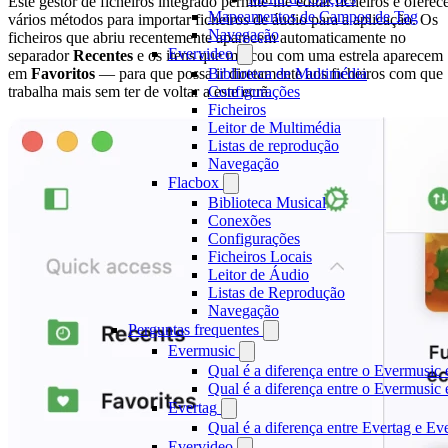
Este gestor de ficheiros integrado permite-lhe editar ficheiros e oferec
Mapeamentos de Campos de Tag
vários métodos para importar ficheiros de áudio para a aplicação. Os
Navegação
ficheiros que abriu recentemente aparecem automaticamente no
Evervideo
separador
Recentes
e os itens que marcou com uma estrela aparecem
em
Favoritos
— para que possa ir diretamente aos ficheiros com que
Biblioteca de Multimédia
trabalha mais sem ter de voltar a este ecrã.
Configurações
Ficheiros
Leitor de Multimédia
Listas de reprodução
Navegação
Flacbox
Biblioteca Musical
Conexões
Configurações
Ficheiros Locais
Leitor de Áudio
Listas de Reprodução
Navegação
Perguntas frequentes
Evermusic
Qual é a diferença entre o Evermusic 
Qual é a diferença entre o Evermusi
Evertag
Qual é a diferença entre Evertag e E
Evervideo