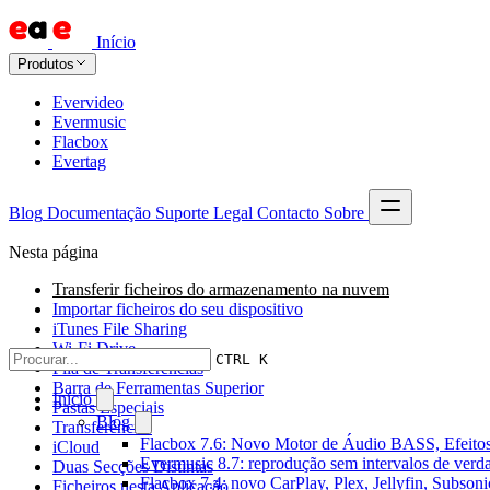
Início
Produtos
Evervideo
Evermusic
Flacbox
Evertag
Blog
Documentação
Suporte
Legal
Contacto
Sobre
Nesta página
Transferir ficheiros do armazenamento na nuvem
Importar ficheiros do seu dispositivo
iTunes File Sharing
Wi-Fi Drive
CTRL K
Fila de Transferências
Barra de Ferramentas Superior
Início
Pastas Especiais
Blog
Transferências
Flacbox 7.6: Novo Motor de Áudio BASS, Efeitos
iCloud
Evermusic 8.7: reprodução sem intervalos de verda
Duas Secções Distintas
Flacbox 7.4: novo CarPlay, Plex, Jellyfin, Subson
Ficheiros nesta Aplicação