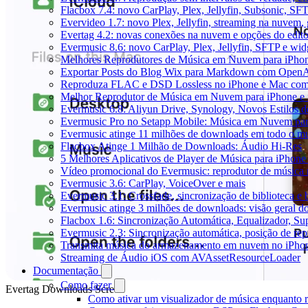
Flacbox 7.4: novo CarPlay, Plex, Jellyfin, Subsonic, SF
Evervideo 1.7: novo Plex, Jellyfin, streaming na nuvem,
Evertag 4.2: novas conexões na nuvem e opções do edito
Evermusic 8.6: novo CarPlay, Plex, Jellyfin, SFTP e widg
Melhores Reprodutores de Música em Nuvem para iPho
Exportar Posts do Blog Wix para Markdown com Open
Reproduza FLAC e DSD Lossless no iPhone e Mac com
Melhor Reprodutor de Música em Nuvem para iPhone e 
Evermusic 6.8: Aliyun Drive, Synology, Novos Estilos d
Evermusic Pro no Setapp Mobile: Música em Nuvem pa
Evermusic atinge 11 milhões de downloads em todo o 
Flacbox Atinge 1 Milhão de Downloads: Áudio Hi-Res
5 Melhores Aplicativos de Player de Música para iPhon
Vídeo promocional do Evermusic: reprodutor de música
Evermusic 3.6: CarPlay, VoiceOver e mais
Evermusic 3.1: Crossfade, sincronização de biblioteca e
Evermusic atinge 3 milhões de downloads: visão geral do
Flacbox 1.6: Sincronização Automática, Equalizador, S
Evermusic 2.3: Sincronização automática, posição de rep
Transmita música do armazenamento em nuvem no iPho
Streaming de Áudio iOS com AVAssetResourceLoader
Documentação
Como fazer
Evertag Downloads Screen
Como ativar um visualizador de música enquanto 