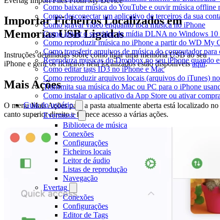
Evertag Import Files From My Device
Como baixar música do YouTube e ouvir música offline 
Como desconectar um aplicativo de terceiros da sua con
Importar Ficheiros Localizados em
Como gravar vídeo enquanto toca música no iPhone
Memorias USB Ligadas
Como ativar o servidor de mídia DLNA no Windows 10 e
Como reproduzir música no iPhone a partir do WD My
Como transferir arquivos de música do computador para
Instruções detalhadas sobre como ligar uma memória USB ao seu
Reproduza músicas do Dropbox no seu iPhone quando est
iPhone e gerir os ficheiros nela localizados estão disponíveis
aqui
.
Como editar tags ID3 no iPhone e Mac
Como reproduzir arquivos locais (arquivos do iTunes) n
Mais Ações
Transmita sua música do Mac ou PC para o iPhone usa
Como instalar o aplicativo da App Store ou ativar comp
Guia do usuário
O menu Mais Ações para a pasta atualmente aberta está localizado no
canto superior direito e fornece acesso a várias ações.
Evermusic
Biblioteca de música
Conexões
Configurações
Ficheiros locais
Leitor de áudio
Listas de reprodução
Navegação
Evertag
Conexões
Configurações
Editor de Tags