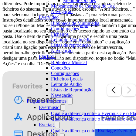
Menu de Opções
diferentes. Pode importá-los para esta aplicação usando o seletor de
Mapeamentos de Campos de Tag
ficheiros do sistema. Para ativar o seletor, escolha “Abrir ficheiros…”
Navegação
para selecionar ficheiros ou “Abrir pastas…” para selecionar pastas.
Evervideo
Instruções detalhadas sobre como importar música local armazenada
Biblioteca de Multimédia
no seu iPhone ou Mac estão disponíveis
aqui
. Pode também ligar uma
Configurações
pasta localizada no seu dispositivo e ter acesso rápido ao conteúdo da
Ficheiros
pasta. Use o item de menu “Ligar uma pasta” e escolha uma pasta
Leitor de Multimédia
localizada no seu dispositivo. Toque em “Concluído” e a aplicação
Listas de reprodução
criará uma ligação para essa pasta com acesso de leitura/escrita,
Navegação
permitindo-lhe gerir ficheiros diretamente a partir desta aplicação. Par
Flacbox
desligar uma pasta localizada no seu dispositivo, toque no botão “Mai
Biblioteca Musical
Ações” e escolha “Desligar.”
Conexões
Configurações
Ficheiros Locais
Leitor de Áudio
Listas de Reprodução
Navegação
Perguntas frequentes
Evermusic
Qual é a diferença entre o Evermusic e o Fl
Qual é a diferença entre o Evermusic e o 
Evertag
Qual é a diferença entre Evertag e Evertag