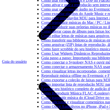
Como usar efeitos sonoros e DSP no Flacbo
Como ativar e usar a reprodução sem interv
Como usar os efeitos de áudio no Evermusic:
Como exportar playlists do Apple Music e 
Como criar uma playlist M3U para Internet
Como reproduzir músicas do Mac / PC / L
Como reproduzir suas próprias músicas no 
Como alterar capas de álbuns para faixas loc
Como editar letras de músicas para arquiv
Como transferir sua biblioteca de músicas en
Como arquivar (ZIP) listas de reprodução, ál
Como fazer scrobble do seu histórico music
Como Usar Widgets Dinâmicos Reproduzind
Guia passo a passo: Importando sua bibliot
Guia do usuário
Como conectar o Synology NAS e ouvir mú
Como conectar o armazenamento NAS usan
Como visualizar letras incorporadas, comen
Reproduzir música offline no Evermusic e Fl
Como exportar a coleção de faixas para M
Como importar lista de reprodução M3U pa
Exporte seu histórico completo de audição 
Como Reproduzir Música FLAC (Lossless)
Como transmitir música do iCloud Drive n
Como adicionar e visualizar comentários na
Como Ouvir Audiolivros no iPhone, iPad e