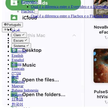
Evervideo
Qual é a diferença entre o Evervideo e o Evervid
Flacbox
Qual é a diferença entre o Flacbox e o Flacbox P
Português
عربي
Català
Claro
Čeština
Escuro
Dansk
Sistema
Deutsch
Ελληνικά
English
Español
Suomi
Français
עברית
हिन्दी
Hrvatski
Magyar
Bahasa Indonesia
Italiano
日本語
한국어