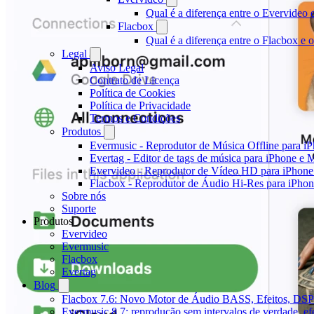
Qual é a diferença entre o Evervideo
Flacbox
Qual é a diferença entre o Flacbox e
Legal
Aviso Legal
Contrato de Licença
Política de Cookies
Política de Privacidade
Termos e Condições
Produtos
Evermusic - Reprodutor de Música Offline para i
Evertag - Editor de tags de música para iPhone e 
Evervideo - Reprodutor de Vídeo HD para iPhon
Flacbox - Reprodutor de Áudio Hi-Res para iPho
Sobre nós
Suporte
Produtos
Evervideo
Evermusic
Flacbox
Evertag
Blog
Flacbox 7.6: Novo Motor de Áudio BASS, Efeitos, DSP 
Evermusic 8.7: reprodução sem intervalos de verdade, ef