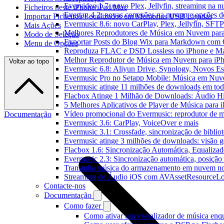
Evervideo 1.7: novo Plex, Jellyfin, streaming na 
Ficheiros neste iPhone/iPad/Mac
Evertag 4.2: novas conexões na nuvem e opções do
Importar Ficheiros Localizados em Memorias USB Ligadas
Evermusic 8.6: novo CarPlay, Plex, Jellyfin, SFTP 
Mais Ações
Melhores Reprodutores de Música em Nuvem par
Modo de Seleção
Exportar Posts do Blog Wix para Markdown com
Menu de Opções
Reproduza FLAC e DSD Lossless no iPhone e M
Melhor Reprodutor de Música em Nuvem para iPh
Voltar ao topo
Evermusic 6.8: Aliyun Drive, Synology, Novos Est
Evermusic Pro no Setapp Mobile: Música em Nuv
Evermusic atinge 11 milhões de downloads em to
Flacbox Atinge 1 Milhão de Downloads: Áudio H
5 Melhores Aplicativos de Player de Música para
Vídeo promocional do Evermusic: reprodutor de 
Documentação
Evermusic 3.6: CarPlay, VoiceOver e mais
Evermusic 3.1: Crossfade, sincronização de biblio
Evermusic atinge 3 milhões de downloads: visão ge
Flacbox 1.6: Sincronização Automática, Equaliza
Evermusic 2.3: Sincronização automática, posição 
Transmita música do armazenamento em nuvem n
Streaming de Áudio iOS com AVAssetResourceLo
Contacte-nos
Documentação
Como fazer
Como ativar um visualizador de música enq