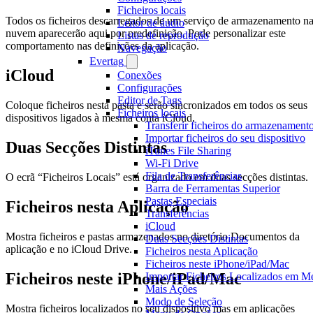
Ficheiros locais
Todos os ficheiros descarregados de um serviço de armazenamento n
Leitor de áudio
nuvem aparecerão aqui por predefinição. Pode personalizar este
Listas de reprodução
comportamento nas definições da aplicação.
Navegação
Evertag
iCloud
Conexões
Configurações
Editor de Tags
Coloque ficheiros nesta pasta e serão sincronizados em todos os seus
Ficheiros locais
dispositivos ligados à mesma conta iCloud.
Transferir ficheiros do armazenamen
Importar ficheiros do seu dispositivo
Duas Secções Distintas
iTunes File Sharing
Wi-Fi Drive
Fila de Transferências
O ecrã “Ficheiros Locais” está organizado em duas secções distintas.
Barra de Ferramentas Superior
Pastas Especiais
Ficheiros nesta Aplicação
Transferências
iCloud
Mostra ficheiros e pastas armazenados no diretório Documentos da
Duas Secções Distintas
aplicação e no iCloud Drive.
Ficheiros nesta Aplicação
Ficheiros neste iPhone/iPad/Mac
Ficheiros neste iPhone/iPad/Mac
Importar Ficheiros Localizados em 
Mais Ações
Modo de Seleção
Mostra ficheiros localizados no seu dispositivo mas em aplicações