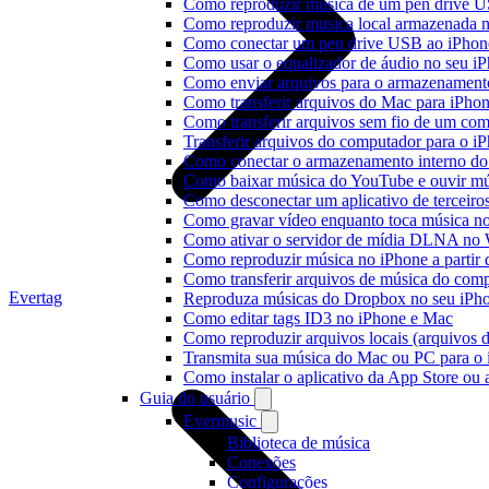
Como reproduzir música de um pen drive 
Como reproduzir musica local armazenada 
Como conectar um pen drive USB ao iPhone 
Como usar o equalizador de áudio no seu i
Como enviar arquivos para o armazenament
Como transferir arquivos do Mac para iPhon
Como transferir arquivos sem fio de um co
Transferir arquivos do computador para o 
Como conectar o armazenamento interno do
Como baixar música do YouTube e ouvir mús
Como desconectar um aplicativo de terceiro
Como gravar vídeo enquanto toca música n
Como ativar o servidor de mídia DLNA no 
Como reproduzir música no iPhone a part
Como transferir arquivos de música do com
Evertag
Reproduza músicas do Dropbox no seu iPhon
Como editar tags ID3 no iPhone e Mac
Como reproduzir arquivos locais (arquivos 
Transmita sua música do Mac ou PC para 
Como instalar o aplicativo da App Store ou
Guia do usuário
Evermusic
Biblioteca de música
Conexões
Configurações