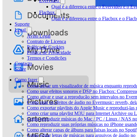
Evervideo
Qual é a diferença entre o Evervideo e o E
Flacbox
Qual é a diferença entre o Flacbox e o Fla
Suporte
Legal
Aviso Legal
Contrato de Licença
Política de Cookies
Política de Privacidade
Termos e Condições
Contacto
Sobre
Como fazer
Como ativar um visualizador de música enquanto reprod
Como usar efeitos sonoros e DSP no Flacbox: Compresso
Como ativar e usar a reprodução sem intervalos no Ever
Como usar os efeitos de áudio no Evermusic: reverb, del
Como exportar playlists do Apple Music e reproduzi-la
Como criar uma playlist M3U para Internet Archive ou 
Como reproduzir músicas do Mac / PC / Linux / NAS n
Como reproduzir suas próprias músicas no iPhone usand
Como alterar capas de álbuns para faixas locais no Spotif
Como editar letras de músicas para arquivos de áudio 