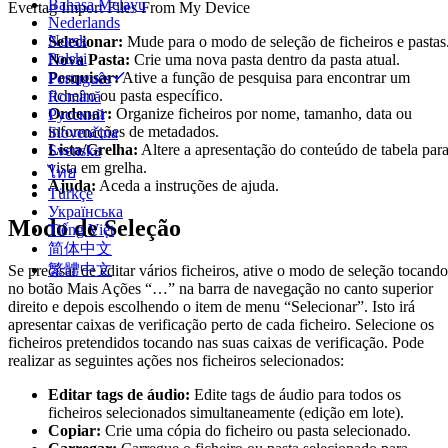
Bahasa Melayu
Evertag Import Files From My Device
Nederlands
Norsk
Selecionar:
Mude para o modo de seleção de ficheiros e pastas
Polski
Nova Pasta:
Crie uma nova pasta dentro da pasta atual.
Pesquisar:
Ative a função de pesquisa para encontrar um
Português
ficheiro ou pasta específico.
Română
Ordenar:
Organize ficheiros por nome, tamanho, data ou
Русский
informações de metadados.
Slovenčina
Lista/Grelha:
Altere a apresentação do conteúdo de tabela par
Svenska
vista em grelha.
ไทย
Ajuda:
Aceda a instruções de ajuda.
Türkçe
Українська
Modo de Seleção
Tiếng Việt
简体中文
繁體中文
Se precisar de editar vários ficheiros, ative o modo de seleção tocando
no botão Mais Ações “…” na barra de navegação no canto superior
direito e depois escolhendo o item de menu “Selecionar”. Isto irá
apresentar caixas de verificação perto de cada ficheiro. Selecione os
ficheiros pretendidos tocando nas suas caixas de verificação. Pode
realizar as seguintes ações nos ficheiros selecionados:
Editar tags de áudio:
Edite tags de áudio para todos os
ficheiros selecionados simultaneamente (edição em lote).
Copiar:
Crie uma cópia do ficheiro ou pasta selecionado.