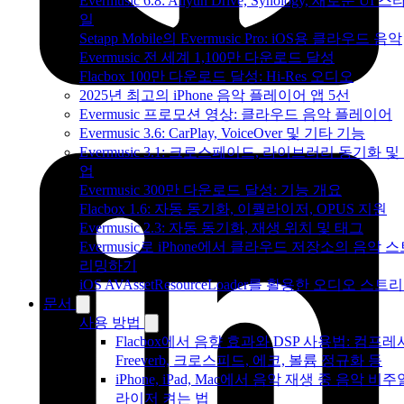
Evermusic 6.8: Aliyun Drive, Synology, 새로운 UI 스
일
Setapp Mobile의 Evermusic Pro: iOS용 클라우드 음악
Evermusic 전 세계 1,100만 다운로드 달성
Flacbox 100만 다운로드 달성: Hi-Res 오디오
2025년 최고의 iPhone 음악 플레이어 앱 5선
Evermusic 프로모션 영상: 클라우드 음악 플레이어
Evermusic 3.6: CarPlay, VoiceOver 및 기타 기능
Evermusic 3.1: 크로스페이드, 라이브러리 동기화 및
업
Evermusic 300만 다운로드 달성: 기능 개요
Flacbox 1.6: 자동 동기화, 이퀄라이저, OPUS 지원
Evermusic 2.3: 자동 동기화, 재생 위치 및 태그
Evermusic로 iPhone에서 클라우드 저장소의 음악 
리밍하기
iOS AVAssetResourceLoader를 활용한 오디오 스트
문서
사용 방법
Flacbox에서 음향 효과와 DSP 사용법: 컴프레
Freeverb, 크로스피드, 에코, 볼륨 정규화 등
iPhone, iPad, Mac에서 음악 재생 중 음악 비주
라이저 켜는 법