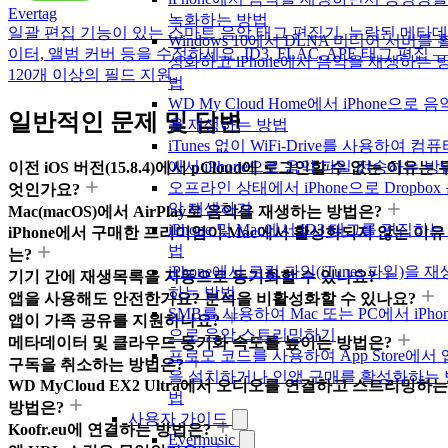
Evertag
녹화하는 방법
일괄 편집 기능이 있는 스마트 음악 태그 편집기. 누락된 메타데
Windows 10에서 DLNA 미디어 서버를 
이터, 앨범 커버 등을 수정하세요. ID3, FLAC, APE 태그 편집 
성화하고 iPhone에서 음악을 재생하는 
120개 이상의 필드 지원.
법
WD My Cloud Home에서 iPhone으로 음
일반적인 문제 및 답변
을 재생하는 방법
iTunes 없이 WiFi-Drive를 사용하여 컴
에서 iPhone으로 음악 파일 전송하는 방
이전 iOS 버전(15.8.4)에서 pCloud에 로그인할 수 없는 이유는 
오프라인 상태에서 iPhone으로 Dropbox
엇인가요?
악 재생하기
Mac(macOS)에서 AirPlay로 음악을 재생하는 방법은?
iPhone 및 Mac에서 ID3 태그를 편집하는
iPhone에서 구매한 프리미엄이 Mac에서 활성화되지 않는 이유
법
는?
iPhone에서 로컬 파일(iTunes 파일)을 재
기기 간에 재생목록을 자동으로 동기화할 수 있나요?
하는 방법
앱을 사용해도 안전한가요? 분석을 비활성화할 수 있나요?
SMB를 사용하여 Mac 또는 PC에서 iPhon
앱이 가족 공유를 지원하나요?
으로 음악 스트리밍하기
메타데이터 및 클라우드 동기화 속도를 높이는 방법은?
프로모 코드를 사용하여 App Store에서 
구독을 취소하는 방법은?
을 설치하거나 인앱 구매를 활성화하는 
WD MyCloud EX2 Ultra에서 오디오를 연결하고 스트리밍하는
법
방법은?
사용자 가이드
Koofr.eu에 연결하는 방법은?
Evermusic