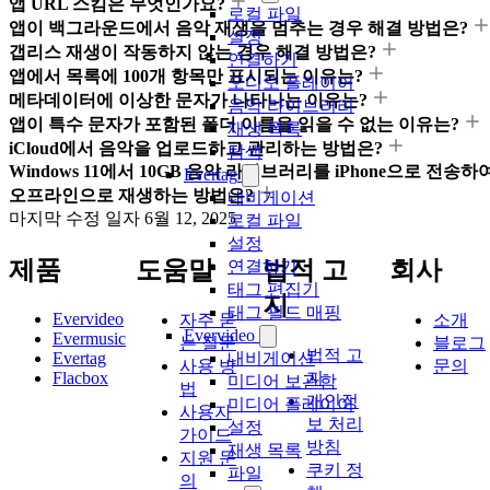
앱 URL 스킴은 무엇인가요?
로컬 파일
앱이 백그라운드에서 음악 재생을 멈추는 경우 해결 방법은?
설정
갭리스 재생이 작동하지 않는 경우 해결 방법은?
연결하기
앱에서 목록에 100개 항목만 표시되는 이유는?
오디오 플레이어
메타데이터에 이상한 문자가 나타나는 이유는?
음악 라이브러리
앱이 특수 문자가 포함된 폴더 이름을 읽을 수 없는 이유는?
재생 목록
iCloud에서 음악을 업로드하고 관리하는 방법은?
탐색
Windows 11에서 10GB 음악 라이브러리를 iPhone으로 전송하
Evertag
오프라인으로 재생하는 방법은?
내비게이션
마지막 수정 일자
6월 12, 2025
로컬 파일
설정
제품
도움말
법적 고
회사
연결하기
태그 편집기
지
태그 필드 매핑
Evervideo
자주 묻
소개
Evervideo
Evermusic
는 질문
블로그
법적 고
Evertag
내비게이션
사용 방
문의
Flacbox
지
미디어 보관함
법
개인정
미디어 플레이어
사용자
보 처리
설정
가이드
방침
재생 목록
지원 문
쿠키 정
파일
의