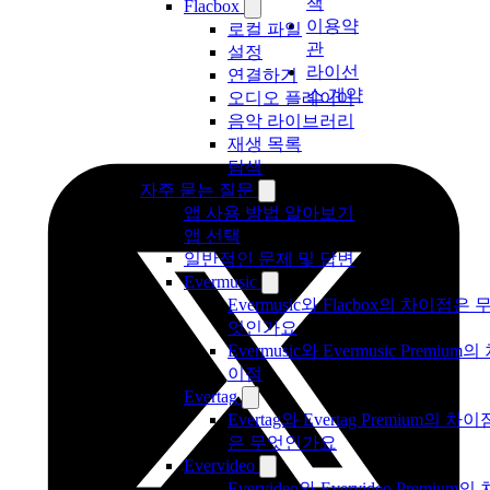
책
Flacbox
이용약
로컬 파일
관
설정
라이선
연결하기
스 계약
오디오 플레이어
음악 라이브러리
재생 목록
탐색
자주 묻는 질문
앱 사용 방법 알아보기
앱 선택
일반적인 문제 및 답변
Evermusic
Evermusic와 Flacbox의 차이점은 
엇인가요
Evermusic와 Evermusic Premium의
이점
Evertag
Evertag와 Evertag Premium의 차이
은 무엇인가요
Evervideo
Evervideo와 Evervideo Premium의 