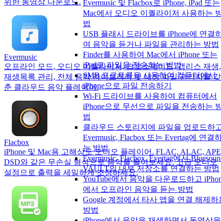
위한 동영상 다운로드.
Evermusic 및 Flacbox로 iPhone, iPad 또는
Mac에서 오디오 이퀄라이저 사용하는 
법
USB 플래시 드라이브를 iPhone에 연결
여 음악을 듣거나 파일을 관리하는 방법
Finder를 사용하여 Mac에서 iPhone 또는
Evermusic
iPad로 파일을 전송하는 방법
오프라인 모드, 오디오 이퀄라이저, 크로스페이드, 갭리스 재생,
SMB 프로토콜을 사용하여 컴퓨터에서
재생목록 관리, 전체 음악 라이브러리 및 내장 파일 관리자를 갖
iPhone으로 파일 전송하기
춘 클라우드 음악 플레이어.
Wi-Fi 드라이브를 사용하여 컴퓨터에서
iPhone으로 무선으로 파일을 전송하는 
법
클라우드 스토리지에 파일을 업로드하
Evermusic, Flacbox 또는 Evertag에 연결
Flacbox
는 방법
iPhone 및 Mac용 고해상도 오디오 플레이어. FLAC, ALAC, APE
Evermusic, Flacbox, Evertag에서 Bluesoun
DSD와 같은 무손실 형식으로 음악을 들어보세요. 고급 오디오
VAULT의 내부 저장소를 연결하는 방법
설정으로 출력을 세밀하게 조정하세요.
YouTube에서 음악을 다운로드하고 iPhon
에서 오프라인 음악을 듣는 방법
Google 계정에서 타사 앱을 연결 해제하
방법
iPhone에서 음악을 재생하면서 동영상을