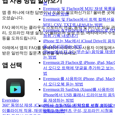
앱 사용 방법 알아보기
법
Evermusic 및 Flacbox에 M3U 재생 목록
앱 중 하나에 대한 답변이나 도움이 필요하신가요? 올바른 곳에
가져오는 방법
오셨습니다.
Evermusic 및 Flacbox에서 트랙 컬렉션을
M3U, CSV, TXT로 내보내는 방법
FAQ 페이지는 클라우드 스토리지 연결, 음악 및 비디오 파일 관
Evermusic & Flacbox에서 Last.fm으로 
리, 오프라인 재생 설정, 이퀄라이저 설정 조정, 메타데이터 수
청취 기록 내보내기
등을 도와드립니다.
iPhone 또는 Mac에서 iCloud Drive의 음
을 스트리밍하는 방법
아래에서 앱의 FAQ를 탐색하여 시작하거나, 사용자 이메일에
iPhone에서 FLAC (무손실) 음악을 재생
받은 일반적인 질문과 답변을 찾아보세요.
는 방법
Evermusic과 Flacbox로 iPhone, iPad, Ma
앱 선택
서 오디오 트랙에 댓글을 추가하고 보는
법
Evermusic를 사용하여 iPhone, iPad, Mac
서 오디오북 듣는 방법
Evermusic와 SanDisk iXpand를 사용하여
iPhone에서 USB 플래시 드라이브의 음
을 재생하는 방법
Evervideo
360° 동영상 재생, iCloud에서 스트리밍, 자막으로 시청, 비디오
iPhone 또는 Mac에 저장된 로컬 음악을 
이퀄라이저 적용, 재생목록으로 콘텐츠 구성, 오프라인 시청을
생하는 방법