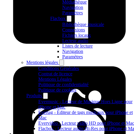
Médiathèque
Navigation
Paramètres
Flacbox
Bibliothèque musicale
Connexions
Fichiers locaux
Lecteur audio
Listes de lecture
Navigation
Paramètres
Mentions légales
Conditions Générales
Contrat de licence
Mentions Légales
Politique de confidentialité
Politique de cookies
Produits
Evermusic - Lecteur de Musique Hors Ligne pour
iPhone et Mac
Evertag - Éditeur de tags musicaux pour iPhone et
Mac
Evervideo - Lecteur vidéo HD pour iPhone et Ma
Flacbox - Lecteur audio Hi-Res pour iPhone et M
Produits