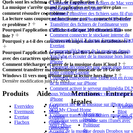
Quels sont les schémas d’URL de l’application ?
Comment transférer des fichiers de Mac ver
La musique s’arrête quand l’application est en arrière-plan —
iPhone ou iPad avec Finder
comment résoudre ce problème ?
Comment transférer des fichiers sans fil d'un
La lecture sans coupure ne fonctionne pas — comment résoudre
ordinateur vers un iPhone avec WiFi-Drive
Transférer des fichiers de l'ordinateur vers
ce problème ?
l'iPhone en utilisant le protocole SMB
Pourquoi l’application n’affiche-t-elle que 100 éléments dans une
Comment connecter le stockage interne du
liste ?
Bluesound VAULT depuis Evermusic, Flac
Pourquoi y a-t-il des caractères étranges dans les métadonnées ?
Evertag
Comment télécharger de la musique depuis
Pourquoi l’application ne peut-elle pas lire les noms de dossiers
YouTube et écouter de la musique hors ligne
avec des caractères spéciaux ?
iPhone
Comment télécharger et gérer de la musique dans iCloud ?
Comment déconnecter une application tierce
Comment transférer ma bibliothèque musicale de 10 Go de
votre compte Google
Windows 11 vers mon iPhone pour la lecture hors ligne ?
Comment enregistrer une vidéo tout en écou
Dernière modification
juin 12, 2025
de la musique sur iPhone
Comment activer le serveur multimédia D
Produits
Aide
Mentions
Entrepri
sous Windows 10 et écouter votre musique s
iPhone
légales
Comment lire de la musique sur iPhone depu
Evervideo
FAQ
À propo
WD My Cloud Home
Evermusic
Mode
Blog
Mentions
Comment transférer des fichiers musicaux d
Evertag
d'emploi
Contact
légales
ordinateur vers un iPhone sans iTunes avec
Flacbox
Guide de
Politique
WiFi-Drive
l'utilisateur
de
Écouter de la musique depuis Dropbox sur v
Contacter