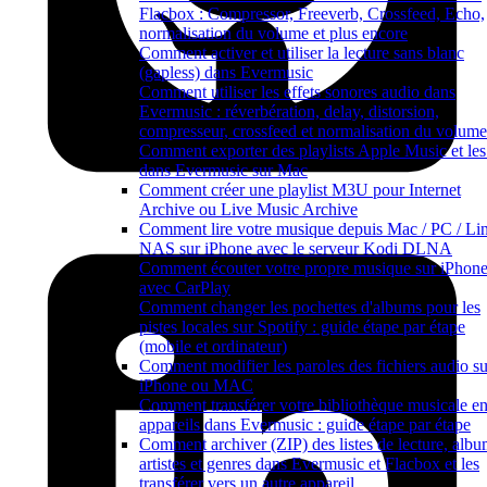
Flacbox : Compressor, Freeverb, Crossfeed, Echo,
normalisation du volume et plus encore
Comment activer et utiliser la lecture sans blanc
(gapless) dans Evermusic
Comment utiliser les effets sonores audio dans
Evermusic : réverbération, delay, distorsion,
compresseur, crossfeed et normalisation du volume
Comment exporter des playlists Apple Music et les 
dans Evermusic sur Mac
Comment créer une playlist M3U pour Internet
Archive ou Live Music Archive
Comment lire votre musique depuis Mac / PC / Lin
NAS sur iPhone avec le serveur Kodi DLNA
Comment écouter votre propre musique sur iPhon
avec CarPlay
Comment changer les pochettes d'albums pour les
pistes locales sur Spotify : guide étape par étape
(mobile et ordinateur)
Comment modifier les paroles des fichiers audio su
iPhone ou MAC
Comment transférer votre bibliothèque musicale en
appareils dans Evermusic : guide étape par étape
Comment archiver (ZIP) des listes de lecture, albu
artistes et genres dans Evermusic et Flacbox et les
transférer vers un autre appareil