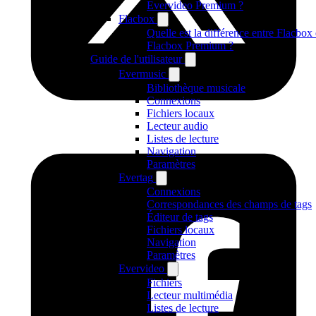
Evervideo Premium ?
Flacbox
Quelle est la différence entre Flacbox 
Flacbox Premium ?
Guide de l'utilisateur
Evermusic
Bibliothèque musicale
Connexions
Fichiers locaux
Lecteur audio
Listes de lecture
Navigation
Paramètres
Evertag
Connexions
Correspondances des champs de tags
Éditeur de tags
Fichiers locaux
Navigation
Paramètres
Evervideo
Fichiers
Lecteur multimédia
Listes de lecture