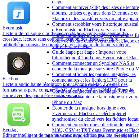
étape
Comment archiver (ZIP) des listes de lecture
albums, artistes et genres dans Evermusic et
Flacbox et les transférer vers un autre appare
Comment scrobbler votre historique musical
Evermusic
d'Evermusic ou Flacbox vers Last.fm
Lecteur de musique cloud avec mode hors ligne, égaliseur audio,
Comment utiliser les widgets dynamiques E
crossfade, lecture sans coupure, gestion des listes de lecture,
cours de lecture dans Evermusic et Flacbox 
bibliothèque musicale complète et gestionnaire de fichiers intégré.
votre iPhone et Mac
Guide étape par étape : Importer votre
bibliothèque iCloud dans Evermusic et Flac
Comment connecter un Synology NAS et
écouter de la musique sur votre iPhone ou 
Comment afficher les paroles intégrées, les
Flacbox
commentaires et les fichiers LRC pour la
Lecteur audio haute résolution pour iPhone et Mac. Écoutez des
musique sur votre iPhone ou Mac
formats sans perte comme FLAC, ALAC, APE et DSD. Affinez la
Comment connecter un stockage NAS via
sortie avec des paramètres audio avancés.
WebDAV et écouter de la musique sur votre
iPhone ou Mac
Écouter de la musique hors ligne avec
Evermusic et Flacbox : Télécharger et
synchroniser du cloud vers les fichiers locau
Comment exporter une collection de pistes 
Evertag
M3U, CSV et TXT dans Evermusic et Flac
Éditeur intelligent de tags musicaux avec édition par lots. Corrigez les
Comment importer une liste de lecture M3U