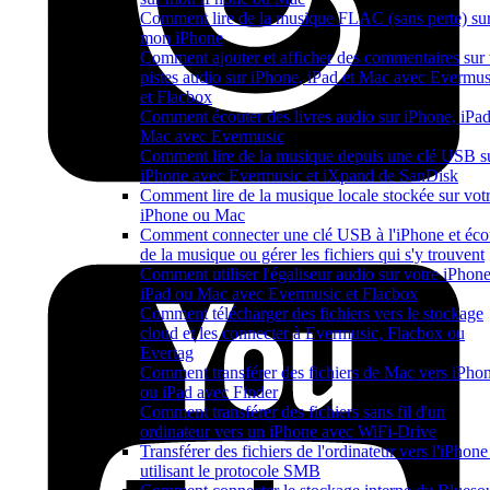
Comment lire de la musique FLAC (sans perte) su
mon iPhone
Comment ajouter et afficher des commentaires sur
pistes audio sur iPhone, iPad et Mac avec Evermus
et Flacbox
Comment écouter des livres audio sur iPhone, iPad
Mac avec Evermusic
Comment lire de la musique depuis une clé USB s
iPhone avec Evermusic et iXpand de SanDisk
Comment lire de la musique locale stockée sur vot
iPhone ou Mac
Comment connecter une clé USB à l'iPhone et éco
de la musique ou gérer les fichiers qui s'y trouvent
Comment utiliser l'égaliseur audio sur votre iPhone
iPad ou Mac avec Evermusic et Flacbox
Comment télécharger des fichiers vers le stockage
cloud et les connecter à Evermusic, Flacbox ou
Evertag
Comment transférer des fichiers de Mac vers iPho
ou iPad avec Finder
Comment transférer des fichiers sans fil d'un
ordinateur vers un iPhone avec WiFi-Drive
Transférer des fichiers de l'ordinateur vers l'iPhone
utilisant le protocole SMB