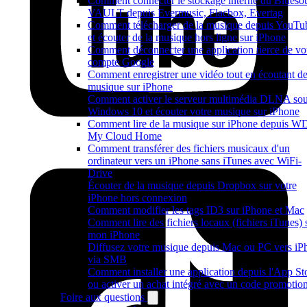
Comment connecter le stockage interne du Blueso
VAULT depuis Evermusic, Flacbox, Evertag
Comment télécharger de la musique depuis YouTu
et écouter de la musique hors ligne sur iPhone
Comment déconnecter une application tierce de vo
compte Google
Comment enregistrer une vidéo tout en écoutant de
musique sur iPhone
Comment activer le serveur multimédia DLNA so
Windows 10 et écouter votre musique sur iPhone
Comment lire de la musique sur iPhone depuis W
My Cloud Home
Comment transférer des fichiers musicaux d'un
ordinateur vers un iPhone sans iTunes avec WiFi-
Drive
Écouter de la musique depuis Dropbox sur votre
iPhone hors connexion
Comment modifier les tags ID3 sur iPhone et Mac
Comment lire des fichiers locaux (fichiers iTunes) 
mon iPhone
Diffusez votre musique depuis Mac ou PC vers iP
via SMB
Comment installer une application depuis l'App St
ou activer un achat intégré avec un code promotio
Foire aux questions