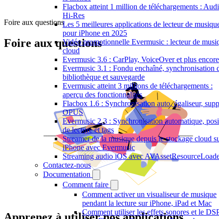
Flacbox atteint 1 million de téléchargements : Aud
Hi-Res
Foire aux questions
Les 5 meilleures applications de lecteur de musiqu
pour iPhone en 2025
Foire aux questions
Vidéo promotionnelle Evermusic : lecteur de musi
cloud
Evermusic 3.6 : CarPlay, VoiceOver et plus encore
Evermusic 3.1 : Fondu enchaîné, synchronisation 
bibliothèque et sauvegarde
Evermusic atteint 3 millions de téléchargements :
aperçu des fonctionnalités
Flacbox 1.6 : Synchronisation auto, égaliseur, supp
OPUS
Evermusic 2.3 : Synchronisation automatique, posi
de lecture et tags
Streamer de la musique depuis le stockage cloud s
iPhone avec Evermusic
Streaming audio iOS avec AVAssetResourceLoade
Contactez-nous
Documentation
Comment faire
Comment activer un visualiseur de musique
pendant la lecture sur iPhone, iPad et Mac
Comment utiliser les effets sonores et le DS
Apprenez à utiliser nos applications