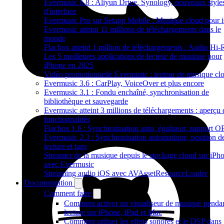
Evermusic 6.8 : Aliyun Drive, Synology, nouveaux style
d'interface
Evermusic Pro sur Setapp Mobile : Musique cloud pour 
Evermusic atteint 11 millions de téléchargements dans le
monde
Flacbox atteint 1 million de téléchargements : Audio Hi-
Les 5 meilleures applications de lecteur de musique pour
iPhone en 2025
Vidéo promotionnelle Evermusic : lecteur de musique cl
Evermusic 3.6 : CarPlay, VoiceOver et plus encore
Evermusic 3.1 : Fondu enchaîné, synchronisation de
bibliothèque et sauvegarde
Evermusic atteint 3 millions de téléchargements : aperçu 
fonctionnalités
Flacbox 1.6 : Synchronisation auto, égaliseur, support 
Evermusic 2.3 : Synchronisation automatique, position d
lecture et tags
Streamer de la musique depuis le stockage cloud sur iPh
avec Evermusic
Streaming audio iOS avec AVAssetResourceLoader
Documentation
Comment faire
Comment activer un visualiseur de musique pendan
lecture sur iPhone, iPad et Mac
Comment utiliser les effets sonores et le DSP dans