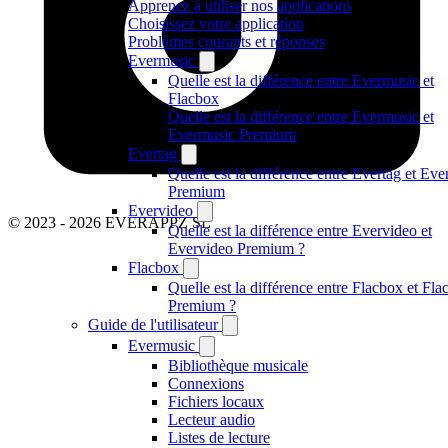
Apprenez à utiliser nos applications
Choisissez votre application
Problèmes courants et réponses
Evermusic
Quelle est la différence entre Evermusic et
Flacbox
Quelle est la différence entre Evermusic et
Evermusic Premium
Evertag
Quelle est la différence entre Evertag et Eve
Premium
Evervideo
© 2023 - 2026 EVERAPPZ SL
Quelle est la différence entre Evervideo et
Evervideo Premium ?
Flacbox
Quelle est la différence entre Flacbox et Fl
Premium ?
Guide de l'utilisateur
Evermusic
Bibliothèque musicale
Connexions
Fichiers locaux
Lecteur audio
Listes de lecture