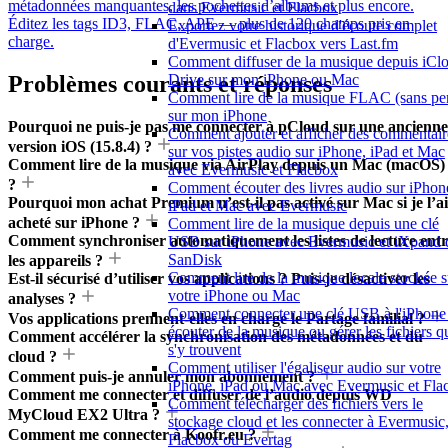
métadonnées manquantes, les pochettes d’albums et plus encore.
dans Evermusic et Flacbox
Éditez les tags ID3, FLAC, APE — plus de 120 champs pris en
Exportez votre historique d'écoute complet
charge.
d'Evermusic et Flacbox vers Last.fm
Comment diffuser de la musique depuis iCl
Problèmes courants et réponses
Drive sur mon iPhone ou Mac
Comment lire de la musique FLAC (sans per
sur mon iPhone
Pourquoi ne puis-je pas me connecter à pCloud sur une ancienne
Comment ajouter et afficher des commentair
version iOS (15.8.4) ?
sur vos pistes audio sur iPhone, iPad et Mac
Comment lire de la musique via AirPlay depuis un Mac (macOS)
avec Evermusic et Flacbox
?
Comment écouter des livres audio sur iPhon
Pourquoi mon achat Premium n’est-il pas activé sur Mac si je l’ai
iPad et Mac avec Evermusic
acheté sur iPhone ?
Comment lire de la musique depuis une clé
Comment synchroniser automatiquement les listes de lecture ent
USB sur iPhone avec Evermusic et iXpand 
SanDisk
les appareils ?
Comment lire de la musique locale stockée s
Est-il sécurisé d’utiliser vos applications ? Puis-je désactiver les
votre iPhone ou Mac
analyses ?
Comment connecter une clé USB à l'iPhone 
Vos applications prennent-elles en charge le Partage familial ?
écouter de la musique ou gérer les fichiers q
Comment accélérer la synchronisation des métadonnées et du
s'y trouvent
cloud ?
Comment utiliser l'égaliseur audio sur votre
Comment puis-je annuler mon abonnement ?
iPhone, iPad ou Mac avec Evermusic et Fla
Comment me connecter et diffuser de l’audio depuis WD
Comment télécharger des fichiers vers le
MyCloud EX2 Ultra ?
stockage cloud et les connecter à Evermusic
Comment me connecter à Koofr.eu ?
Flacbox ou Evertag