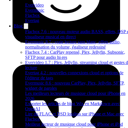
Evervideo
Evermusic
Flacbox
Evertag
Blog
Flacbox 7.6 : nouveau moteur audio BASS, effets, DSP 
visualiseur musical en direct
Evermusic 8.7 : vraie lecture sans blanc, effets audio,
normalisation du volume, égaliseur redessiné
Flacbox 7.4 : CarPlay repensé, Plex, Jellyfin, Subsonic,
SFTP pour audio hi-res
Evervideo 1.7 : Plex, Jellyfin, streaming cloud et gestes 
lecture
Evertag 4.2 : nouvelles connexions cloud et options de
l'éditeur de tags
Evermusic 8.6 : nouveau CarPlay, Plex, Jellyfin, SFTP,
widget de paroles
Les meilleurs lecteurs de musique cloud pour iPhone en
2026
Exporter les articles de blog Wix en Markdown avec
OpenAI
Lire du FLAC et DSD lossless sur iPhone et Mac avec
Flacbox
Meilleur lecteur de musique cloud pour iPhone et iPad