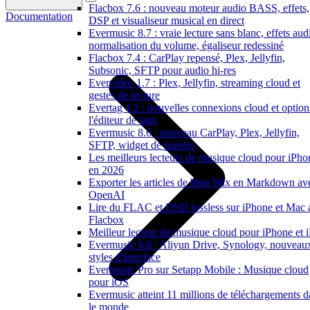
Flacbox 7.6 : nouveau moteur audio BASS, effets,
Documentation
DSP et visualiseur musical en direct
Evermusic 8.7 : vraie lecture sans blanc, effets aud
normalisation du volume, égaliseur redessiné
Flacbox 7.4 : CarPlay repensé, Plex, Jellyfin,
Subsonic, SFTP pour audio hi-res
Evervideo 1.7 : Plex, Jellyfin, streaming cloud et
gestes de lecture
Evertag 4.2 : nouvelles connexions cloud et option
l'éditeur de tags
Evermusic 8.6 : nouveau CarPlay, Plex, Jellyfin,
SFTP, widget de paroles
Les meilleurs lecteurs de musique cloud pour iPho
en 2026
Exporter les articles de blog Wix en Markdown av
OpenAI
Lire du FLAC et DSD lossless sur iPhone et Mac 
Flacbox
Meilleur lecteur de musique cloud pour iPhone et 
Evermusic 6.8 : Aliyun Drive, Synology, nouveau
styles d'interface
Evermusic Pro sur Setapp Mobile : Musique cloud
pour iOS
Evermusic atteint 11 millions de téléchargements d
le monde