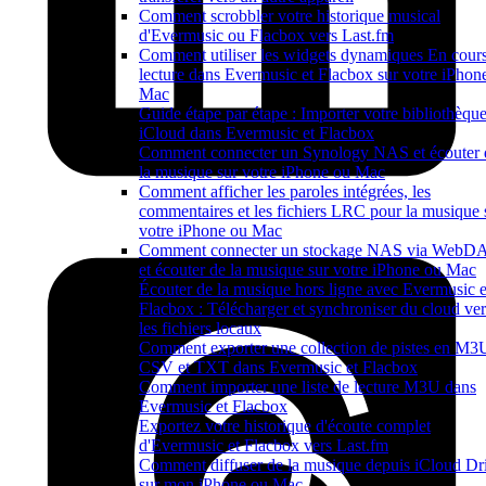
Comment scrobbler votre historique musical
d'Evermusic ou Flacbox vers Last.fm
Comment utiliser les widgets dynamiques En cour
lecture dans Evermusic et Flacbox sur votre iPhone
Mac
Guide étape par étape : Importer votre bibliothèqu
iCloud dans Evermusic et Flacbox
Comment connecter un Synology NAS et écouter 
la musique sur votre iPhone ou Mac
Comment afficher les paroles intégrées, les
commentaires et les fichiers LRC pour la musique 
votre iPhone ou Mac
Comment connecter un stockage NAS via WebD
et écouter de la musique sur votre iPhone ou Mac
Écouter de la musique hors ligne avec Evermusic e
Flacbox : Télécharger et synchroniser du cloud ver
les fichiers locaux
Comment exporter une collection de pistes en M3
CSV et TXT dans Evermusic et Flacbox
Comment importer une liste de lecture M3U dans
Evermusic et Flacbox
Exportez votre historique d'écoute complet
d'Evermusic et Flacbox vers Last.fm
Comment diffuser de la musique depuis iCloud Dr
sur mon iPhone ou Mac