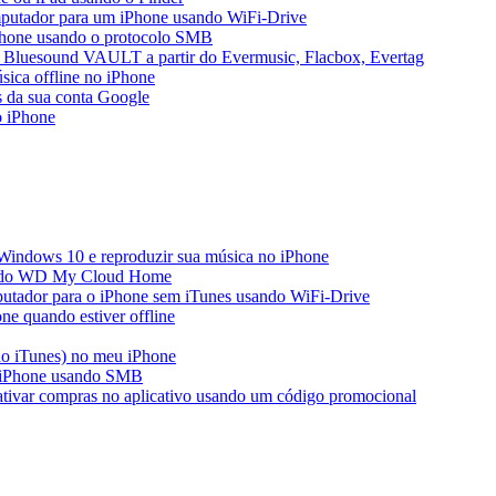
mputador para um iPhone usando WiFi-Drive
iPhone usando o protocolo SMB
 Bluesound VAULT a partir do Evermusic, Flacbox, Evertag
ica offline no iPhone
s da sua conta Google
o iPhone
Windows 10 e reproduzir sua música no iPhone
ir do WD My Cloud Home
putador para o iPhone sem iTunes usando WiFi-Drive
e quando estiver offline
do iTunes) no meu iPhone
o iPhone usando SMB
 ativar compras no aplicativo usando um código promocional