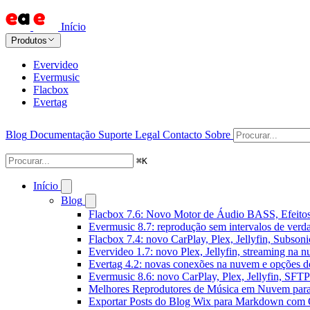
Início
Produtos
Evervideo
Evermusic
Flacbox
Evertag
Blog
Documentação
Suporte
Legal
Contacto
Sobre
⌘
K
Início
Blog
Flacbox 7.6: Novo Motor de Áudio BASS, Efeitos
Evermusic 8.7: reprodução sem intervalos de verda
Flacbox 7.4: novo CarPlay, Plex, Jellyfin, Subson
Evervideo 1.7: novo Plex, Jellyfin, streaming na 
Evertag 4.2: novas conexões na nuvem e opções do
Evermusic 8.6: novo CarPlay, Plex, Jellyfin, SFTP 
Melhores Reprodutores de Música em Nuvem par
Exportar Posts do Blog Wix para Markdown com