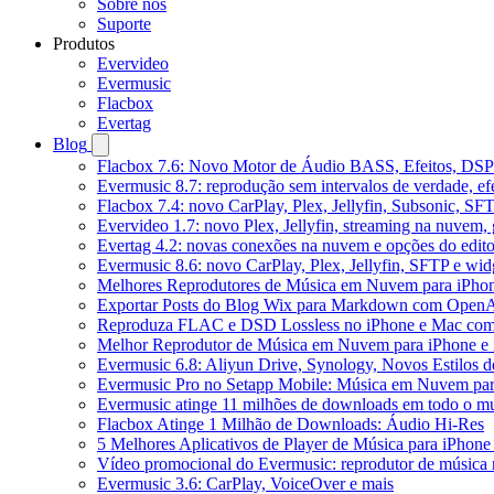
Sobre nós
Suporte
Produtos
Evervideo
Evermusic
Flacbox
Evertag
Blog
Flacbox 7.6: Novo Motor de Áudio BASS, Efeitos, DSP 
Evermusic 8.7: reprodução sem intervalos de verdade, ef
Flacbox 7.4: novo CarPlay, Plex, Jellyfin, Subsonic, SF
Evervideo 1.7: novo Plex, Jellyfin, streaming na nuvem,
Evertag 4.2: novas conexões na nuvem e opções do edito
Evermusic 8.6: novo CarPlay, Plex, Jellyfin, SFTP e widg
Melhores Reprodutores de Música em Nuvem para iPho
Exportar Posts do Blog Wix para Markdown com Open
Reproduza FLAC e DSD Lossless no iPhone e Mac com
Melhor Reprodutor de Música em Nuvem para iPhone e 
Evermusic 6.8: Aliyun Drive, Synology, Novos Estilos d
Evermusic Pro no Setapp Mobile: Música em Nuvem pa
Evermusic atinge 11 milhões de downloads em todo o 
Flacbox Atinge 1 Milhão de Downloads: Áudio Hi-Res
5 Melhores Aplicativos de Player de Música para iPhon
Vídeo promocional do Evermusic: reprodutor de música
Evermusic 3.6: CarPlay, VoiceOver e mais