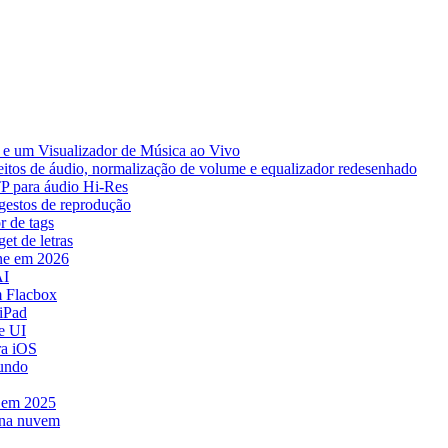
e um Visualizador de Música ao Vivo
eitos de áudio, normalização de volume e equalizador redesenhado
TP para áudio Hi-Res
 gestos de reprodução
r de tags
et de letras
ne em 2026
AI
 Flacbox
iPad
e UI
ra iOS
mundo
e em 2025
 na nuvem