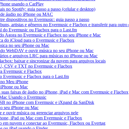
iPhone usando o CarPlay
ais no Spotify: guia passo a passo (celular e desktop)
os de áudio no iPhone ou MAC
tre dispositivos no Evermusic: guia passo a passo
buns, artistas e gêneros no Evermusic e Flacbox e transferir para outro 
al do Evermusic ou Flacbox para o Last.fm
o Agora no Evermusic e Flacbox no seu iPhone e Mac
eca do iCloud para o Evermusic e Flacbox
sica no seu iPhone ou Mac
do WebDAV e ouvir música no seu iPhone ou Mac
tários e arquivos LRC para músicas no iPhone ou Mac
acbox: baixar e sincronizar da nuvem para arquivos locais
3U, CSV e TXT no Evermusic e Flacbox
ra Evermusic e Flacbox
do Evermusic e Flacbox para o Last.fm
 no Meu iPhone
o iPhone ou Mac
s suas faixas de áudio no iPhone, iPad e Mac com Evermusic e Flacbox
 Mac Usando o Evermusic
USB no iPhone com Evermusic e iXpand da SanDisk
no seu iPhone ou Mac
e ouvir música ou gerenciar arquivos nele
Phone, iPad ou Mac com Evermusic e Flacbox
o em nuvem e conectar ao Evermusic, Flacbox ou Evertag
e ou iPad usando o Finder