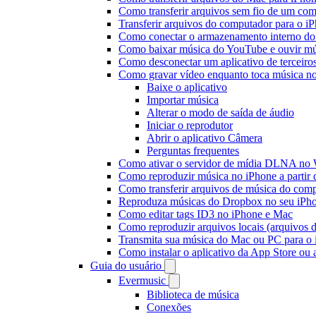
Como transferir arquivos sem fio de um co
Transferir arquivos do computador para o 
Como conectar o armazenamento interno do
Como baixar música do YouTube e ouvir mús
Como desconectar um aplicativo de terceiro
Como gravar vídeo enquanto toca música n
Baixe o aplicativo
Importar música
Alterar o modo de saída de áudio
Iniciar o reprodutor
Abrir o aplicativo Câmera
Perguntas frequentes
Como ativar o servidor de mídia DLNA no 
Como reproduzir música no iPhone a part
Como transferir arquivos de música do com
Reproduza músicas do Dropbox no seu iPhon
Como editar tags ID3 no iPhone e Mac
Como reproduzir arquivos locais (arquivos 
Transmita sua música do Mac ou PC para 
Como instalar o aplicativo da App Store ou
Guia do usuário
Evermusic
Biblioteca de música
Conexões