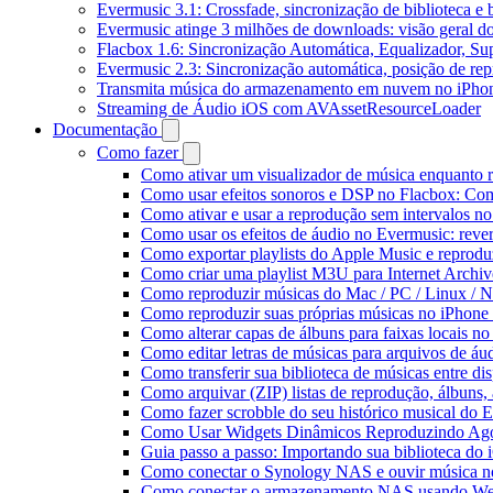
Evermusic 3.1: Crossfade, sincronização de biblioteca e
Evermusic atinge 3 milhões de downloads: visão geral do
Flacbox 1.6: Sincronização Automática, Equalizador, S
Evermusic 2.3: Sincronização automática, posição de rep
Transmita música do armazenamento em nuvem no iPho
Streaming de Áudio iOS com AVAssetResourceLoader
Documentação
Como fazer
Como ativar um visualizador de música enquanto 
Como usar efeitos sonoros e DSP no Flacbox: Com
Como ativar e usar a reprodução sem intervalos n
Como usar os efeitos de áudio no Evermusic: rever
Como exportar playlists do Apple Music e reprod
Como criar uma playlist M3U para Internet Archi
Como reproduzir músicas do Mac / PC / Linux /
Como reproduzir suas próprias músicas no iPhone
Como alterar capas de álbuns para faixas locais no 
Como editar letras de músicas para arquivos de 
Como transferir sua biblioteca de músicas entre di
Como arquivar (ZIP) listas de reprodução, álbuns, a
Como fazer scrobble do seu histórico musical do 
Como Usar Widgets Dinâmicos Reproduzindo Agor
Guia passo a passo: Importando sua biblioteca do
Como conectar o Synology NAS e ouvir música n
Como conectar o armazenamento NAS usando We