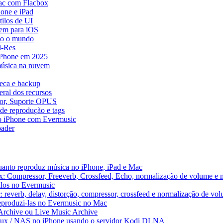
ac com Flacbox
one e iPad
ilos de UI
em para iOS
do o mundo
i-Res
 iPhone em 2025
música na nuvem
teca e backup
ral dos recursos
dor, Suporte OPUS
de reprodução e tags
o iPhone com Evermusic
ader
uanto reproduz música no iPhone, iPad e Mac
x: Compressor, Freeverb, Crossfeed, Echo, normalização de volume e 
alos no Evermusic
 reverb, delay, distorção, compressor, crossfeed e normalização de vo
reproduzi-las no Evermusic no Mac
 Archive ou Live Music Archive
inux / NAS no iPhone usando o servidor Kodi DLNA