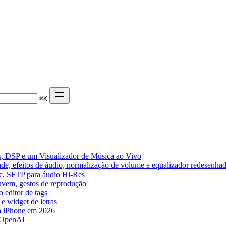
⌘
K
, DSP e um Visualizador de Música ao Vivo
de, efeitos de áudio, normalização de volume e equalizador redesenha
ic, SFTP para áudio Hi-Res
nuvem, gestos de reprodução
 editor de tags
e widget de letras
a iPhone em 2026
 OpenAI