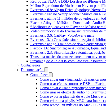
Reproduza FLAC e DSD Lossless no iPhone e M
Melhor Reprodutor de Música em Nuvem para iPh
Evermusic 6.8: Aliyun Drive, Synology, Novos Est
Evermusic Pro no Setapp Mobile: Música em Nuv
Evermusic atinge 11 milhões de downloads em to
Flacbox Atinge 1 Milhão de Downloads: Áudio H
5 Melhores Aplicativos de Player de Música para
Vídeo promocional do Evermusic: reprodutor de 
Evermusic 3.6: CarPlay, VoiceOver e mais
Evermusic 3.1: Crossfade, sincronização de biblio
Evermusic atinge 3 milhões de downloads: visão ge
Flacbox 1.6: Sincronização Automática, Equaliza
Evermusic 2.3: Sincronização automática, posição 
Transmita música do armazenamento em nuvem n
Streaming de Áudio iOS com AVAssetResourceLo
Contacte-nos
Documentação
Como fazer
Como ativar um visualizador de música enq
Como usar efeitos sonoros e DSP no Flacbo
Como ativar e usar a reprodução sem interv
Como usar os efeitos de áudio no Evermusic:
Como exportar playlists do Apple Music e 
Como criar uma playlist M3U para Internet
Como reproduzir músicas do Mac / PC / L