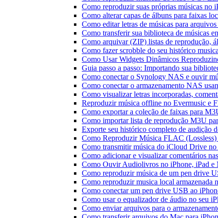
Como reproduzir suas próprias músicas no 
Como alterar capas de álbuns para faixas loc
Como editar letras de músicas para arquiv
Como transferir sua biblioteca de músicas en
Como arquivar (ZIP) listas de reprodução, ál
Como fazer scrobble do seu histórico music
Como Usar Widgets Dinâmicos Reproduzind
Guia passo a passo: Importando sua bibliot
Como conectar o Synology NAS e ouvir mú
Como conectar o armazenamento NAS usan
Como visualizar letras incorporadas, comen
Reproduzir música offline no Evermusic e Fl
Como exportar a coleção de faixas para M
Como importar lista de reprodução M3U pa
Exporte seu histórico completo de audição 
Como Reproduzir Música FLAC (Lossless)
Como transmitir música do iCloud Drive n
Como adicionar e visualizar comentários na
Como Ouvir Audiolivros no iPhone, iPad e
Como reproduzir música de um pen drive 
Como reproduzir musica local armazenada 
Como conectar um pen drive USB ao iPhone 
Como usar o equalizador de áudio no seu i
Como enviar arquivos para o armazenament
Como transferir arquivos do Mac para iPhon