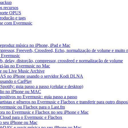
 backup
s recursos
uporte OPUS
rodução e tags
ne com Evermusic
reproduz música no iPhone, iPad e Mac
pressor, Freeverb, Crossfeed, Echo, normalização de volume e muito 
o Evermusic
b, delay, distorção, compressor, crossfeed e normalização de volume
uzi-las no Evermusic no Mac
ve ou Live Music Archive
 NAS no iPhone usando o servidor Kodi DLNA
 usando o CarPlay
Spotify: guia passo a passo (celular e desktop)
áudio no iPhone ou MAC
spositivos no Evermusic: guia passo a passo
rtistas e gêneros no Evermusic e Flacbox e transferir para outro dispos
Evermusic ou Flacbox para o Last.fm
a no Evermusic e Flacbox no seu iPhone e Mac
 iCloud para o Evermusic e Flacbox
o seu iPhone ou Mac
bDAV e ouvir música no seu iPhone ou Mac