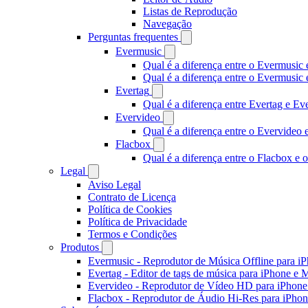
Listas de Reprodução
Navegação
Perguntas frequentes
Evermusic
Qual é a diferença entre o Evermusic 
Qual é a diferença entre o Evermusi
Evertag
Qual é a diferença entre Evertag e E
Evervideo
Qual é a diferença entre o Evervideo
Flacbox
Qual é a diferença entre o Flacbox e
Legal
Aviso Legal
Contrato de Licença
Política de Cookies
Política de Privacidade
Termos e Condições
Produtos
Evermusic - Reprodutor de Música Offline para i
Evertag - Editor de tags de música para iPhone e 
Evervideo - Reprodutor de Vídeo HD para iPhon
Flacbox - Reprodutor de Áudio Hi-Res para iPho