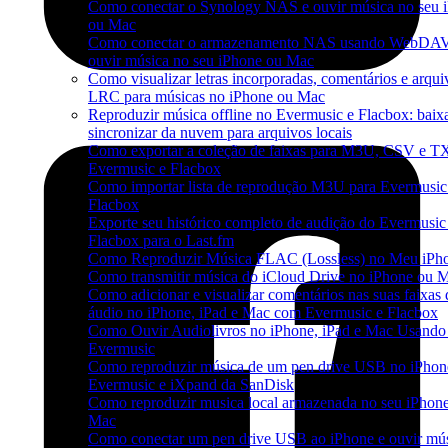
Como conectar o Synology NAS e ouvir música no seu 
ou Mac
Como conectar o armazenamento NAS usando WebDAV
ouvir música no seu iPhone ou Mac
Como visualizar letras incorporadas, comentários e arqui
LRC para músicas no iPhone ou Mac
Reproduzir música offline no Evermusic e Flacbox: baixa
sincronizar da nuvem para arquivos locais
Como exportar a coleção de faixas para M3U, CSV e T
Evermusic e Flacbox
Como importar lista de reprodução M3U para Evermusic
Flacbox
Exporte seu histórico completo de audição do Evermusic
Flacbox para o Last.fm
Como Reproduzir Música FLAC (Lossless) no Meu iPh
Como transmitir música do iCloud Drive no iPhone ou 
Como adicionar e visualizar comentários nas suas faixas 
áudio no iPhone, iPad e Mac com Evermusic e Flacbox
Como Ouvir Audiolivros no iPhone, iPad e Mac Usando
Evermusic
Como reproduzir música de um pen drive USB no iPho
Evermusic e iXpand da SanDisk
Como reproduzir musica local armazenada no seu iPhon
Mac
Como conectar um pen drive USB ao iPhone e ouvir mú