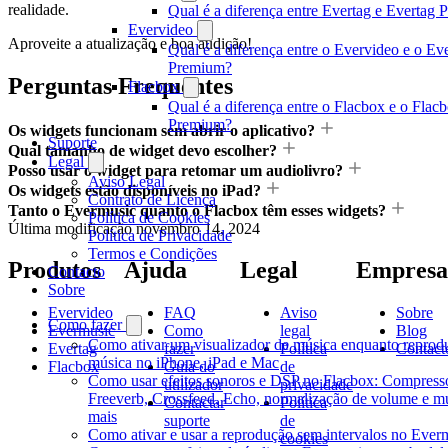
realidade.
Qual é a diferença entre Evertag e Evertag
Evervideo
Aproveite a atualização e boa audição!
Qual é a diferença entre o Evervideo e o Ev
Premium?
Perguntas Frequentes
Flacbox
Qual é a diferença entre o Flacbox e o Flac
Premium?
Os widgets funcionam sem abrir o aplicativo?
Suporte
Qual tamanho de widget devo escolher?
Legal
Posso usar o widget para retomar um audiolivro?
Aviso Legal
Os widgets estão disponíveis no iPad?
Contrato de Licença
Tanto o Evermusic quanto o Flacbox têm esses widgets?
Política de Cookies
Última modificação
novembro 14, 2024
Política de Privacidade
Termos e Condições
Produtos
Ajuda
Legal
Empresa
Contacto
Sobre
Evervideo
FAQ
Aviso
Sobre
Como fazer
Evermusic
Como
legal
Blog
Como ativar um visualizador de música enquanto reprod
Evertag
fazer
Política
Contact
música no iPhone, iPad e Mac
Flacbox
Guia do
de
Como usar efeitos sonoros e DSP no Flacbox: Compresso
utilizador
privacidade
Freeverb, Crossfeed, Echo, normalização de volume e m
Contactar
Política
mais
suporte
de
Como ativar e usar a reprodução sem intervalos no Ever
cookies