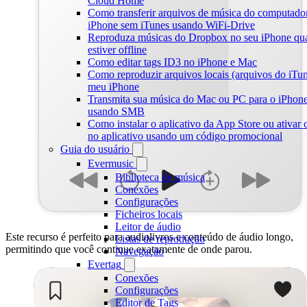
Cloud Home
Como transferir arquivos de música do computador
iPhone sem iTunes usando WiFi-Drive
Reproduza músicas do Dropbox no seu iPhone qu
estiver offline
Como editar tags ID3 no iPhone e Mac
Como reproduzir arquivos locais (arquivos do iTu
meu iPhone
Transmita sua música do Mac ou PC para o iPhon
usando SMB
Como instalar o aplicativo da App Store ou ativar
no aplicativo usando um código promocional
Guia do usuário
Evermusic
Biblioteca de música
Conexões
Configurações
Ficheiros locais
Leitor de áudio
Este recurso é perfeito para audiolivros e conteúdo de áudio longo,
Listas de reprodução
permitindo que você continue exatamente de onde parou.
Navegação
Evertag
Conexões
Configurações
Editor de Tags