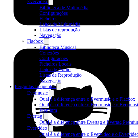
Evervideo
Biblioteca de Multimédia
Configurações
Ficheiros
Leitor de Multimédia
Listas de reprodução
Navegação
Flacbox
Biblioteca Musical
Conexões
Configurações
Ficheiros Locais
Leitor de Áudio
Listas de Reprodução
Navegação
Perguntas frequentes
Evermusic
Qual é a diferença entre o Evermusic e o Flacbox
Qual é a diferença entre o Evermusic e o Evermus
Premium
Evertag
Qual é a diferença entre Evertag e Evertag Premi
Evervideo
Qual é a diferença entre o Evervideo e o Evervide