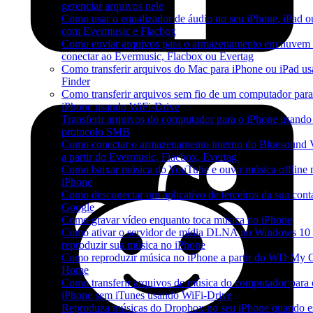
gerenciar arquivos nele
Como usar o equalizador de áudio no seu iPhone, iPad 
com Evermusic e Flacbox
Como enviar arquivos para o armazenamento em nuvem 
conectar ao Evermusic, Flacbox ou Evertag
Como transferir arquivos do Mac para iPhone ou iPad u
Finder
Como transferir arquivos sem fio de um computador par
iPhone usando WiFi-Drive
Transferir arquivos do computador para o iPhone usando
protocolo SMB
Como conectar o armazenamento interno do Bluesoun
a partir do Evermusic, Flacbox, Evertag
Como baixar música do YouTube e ouvir música offline 
iPhone
Como desconectar um aplicativo de terceiros da sua cont
Google
Como gravar vídeo enquanto toca música no iPhone
Como ativar o servidor de mídia DLNA no Windows 10 
reproduzir sua música no iPhone
Como reproduzir música no iPhone a partir do WD My 
Home
Como transferir arquivos de música do computador para 
iPhone sem iTunes usando WiFi-Drive
Reproduza músicas do Dropbox no seu iPhone quando es