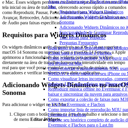
Agora no Evermusic e Flacbox no seu iPho
e Mac. Esses widgets permitem controlar a reprodução diretamente da
Mac
tela inicial ou área de trabalho, oferecendo acesso rápido a comandos
Requisitos para Widgets Dinâmicos
como Reproduzir, Pausar, Parar, Próxima Faixa, Faixa Anterior,
Adicionando Widgets Dinâmicos no
Avançar, Retroceder, Adicionar aos Favoritos e até Criar Marcadores
Sonoma
de Áudio para faixas específicas.
Adicionando Widgets Dinâmicos no 
Funcionalidade de Continuar Reprod
Requisitos para Widgets Dinâmicos
Tem Ideias para Widgets?
Perguntas Frequentes
Os widgets dinâmicos estão disponíveis no iOS 17.0 ou superior e
Guia passo a passo: Importando sua bibliote
macOS 14 Sonoma ou superior. Com o macOS 14 Sonoma, a Apple
iCloud para o Evermusic e Flacbox
aprimorou a funcionalidade dos widgets para permitir widgets
Como conectar o Synology NAS e ouvir mú
diretamente na área de trabalho, fornecendo interatividade em tempo
seu iPhone ou Mac
real para que você possa controlar a reprodução de música, criar
Como conectar o armazenamento NAS usa
marcadores e verificar lembretes sem abrir o aplicativo.
WebDAV e ouvir música no seu iPhone ou
Como visualizar letras incorporadas, coment
Adicionando Widgets Dinâmicos no macO
arquivos LRC para músicas no iPhone ou 
Reproduzir música offline no Evermusic e F
Sonoma
baixar e sincronizar da nuvem para arquivos 
Como exportar a coleção de faixas para M
e TXT no Evermusic e Flacbox
Para adicionar o widget no seu Mac:
Como importar lista de reprodução M3U pa
Clique com o botão direito na área de trabalho e selecione o it
Evermusic e Flacbox
de menu
Editar Widgets
.
Exporte seu histórico completo de audição 
Evermusic e Flacbox para o Last.fm