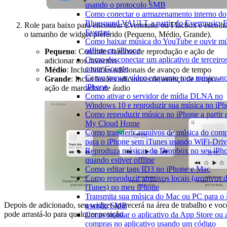
usando o protocolo SMB
Como conectar o armazenamento interno do
Bluesound VAULT a partir do Evermusic, F
Role para baixo para encontrar Evermusic ou Flacbox e escolh
Evertag
o tamanho de widget preferido (Pequeno, Médio, Grande).
Como baixar música do YouTube e ouvir mú
offline no iPhone
Pequeno
: Controles básicos de reprodução e ação de
Como desconectar um aplicativo de terceiro
adicionar aos favoritos
conta Google
Médio
: Inclui botões adicionais de avanço de tempo
Como gravar vídeo enquanto toca música n
Grande
: Inclui botões adicionais de avanço de tempo e
iPhone
ação de marcador de áudio
Como ativar o servidor de mídia DLNA no
Windows 10 e reproduzir sua música no iP
Como reproduzir música no iPhone a parti
My Cloud Home
Como transferir arquivos de música do com
para o iPhone sem iTunes usando WiFi-Dri
Reproduza músicas do Dropbox no seu iPh
quando estiver offline
Como editar tags ID3 no iPhone e Mac
Como reproduzir arquivos locais (arquivos 
iTunes) no meu iPhone
Transmita sua música do Mac ou PC para o
Depois de adicionado, seu widget aparecerá na área de trabalho e voc
usando SMB
pode arrastá-lo para qualquer posição.
Como instalar o aplicativo da App Store ou a
compras no aplicativo usando um código