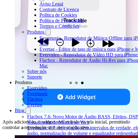
Aviso Legal
Contrato de Licença
Política de Cookies
Política de Privacidade
Termos e Condições
Produtos
Evermusic - Reprodutor de Música Offline para iP
Mac
Evertag - Editor de tags de música para iPhone e 
Evervideo - Reprodutor de Vídeo HD para iPhon
Flacbox - Reprodutor de Áudio Hi-Res para iPhon
Mac
Sobre nós
Suporte
Produtos
Evervideo
Evermusic
Flacbox
Evertag
Blog
Flacbox 7.6: Novo Motor de Áudio BASS, Efeitos, DSP
Após adicioná-lo, o widget será exibido na tela inicial, permitindo
Visualizador de Música ao Vivo
controlar a reprodução sem abrir o aplicativo.
Evermusic 8.7: reprodução sem intervalos de verdade, efe
áudio, normalização de volume e equalizador redesenha