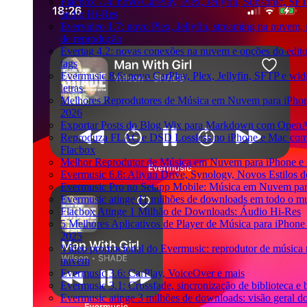
Flacbox 7.4: novo CarPlay, Plex, Jellyfin, Subsonic, SF
áudio Hi-Res
Evervideo 1.7: novo Plex, Jellyfin, streaming na nuvem, 
de reprodução
Evertag 4.2: novas conexões na nuvem e opções do edito
tags
Evermusic 8.6: novo CarPlay, Plex, Jellyfin, SFTP e wid
letras
Melhores Reprodutores de Música em Nuvem para iPho
2026
Exportar Posts do Blog Wix para Markdown com Open
Reproduza FLAC e DSD Lossless no iPhone e Mac co
Flacbox
Melhor Reprodutor de Música em Nuvem para iPhone e 
Evermusic 6.8: Aliyun Drive, Synology, Novos Estilos d
Evermusic Pro no Setapp Mobile: Música em Nuvem pa
Evermusic atinge 11 milhões de downloads em todo o 
Flacbox Atinge 1 Milhão de Downloads: Áudio Hi-Res
5 Melhores Aplicativos de Player de Música para iPhone
2025
Vídeo promocional do Evermusic: reprodutor de música 
nuvem
Evermusic 3.6: CarPlay, VoiceOver e mais
Evermusic 3.1: Crossfade, sincronização de biblioteca e
Evermusic atinge 3 milhões de downloads: visão geral d