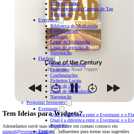
Ficheiros locais
Mapeamentos de Campos de Tag
Navegação
Evervideo
Biblioteca de Multimédia
Configurações
Ficheiros
Leitor de Multimédia
Listas de reprodução
Navegação
Flacbox
Biblioteca Musical
Conexões
Configurações
Ficheiros Locais
Leitor de Áudio
Listas de Reprodução
Navegação
Perguntas frequentes
Evermusic
Tem Ideias para Widgets?
Qual é a diferença entre o Evermusic e o Fl
Qual é a diferença entre o Evermusic e o E
Premium
Adoraríamos ouvir suas ideias! Entre em contato conosco em
Evertag
support@everappz.com
, e trabalharemos para tornar suas sugestões