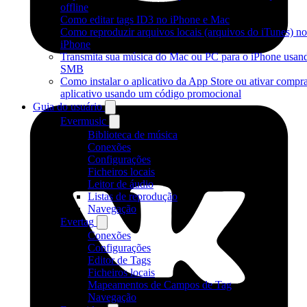
offline
Como editar tags ID3 no iPhone e Mac
Como reproduzir arquivos locais (arquivos do iTunes) n
iPhone
Transmita sua música do Mac ou PC para o iPhone usan
SMB
Como instalar o aplicativo da App Store ou ativar compr
aplicativo usando um código promocional
Guia do usuário
Evermusic
Biblioteca de música
Conexões
Configurações
Ficheiros locais
Leitor de áudio
Listas de reprodução
Navegação
Evertag
Conexões
Configurações
Editor de Tags
Ficheiros locais
Mapeamentos de Campos de Tag
Navegação