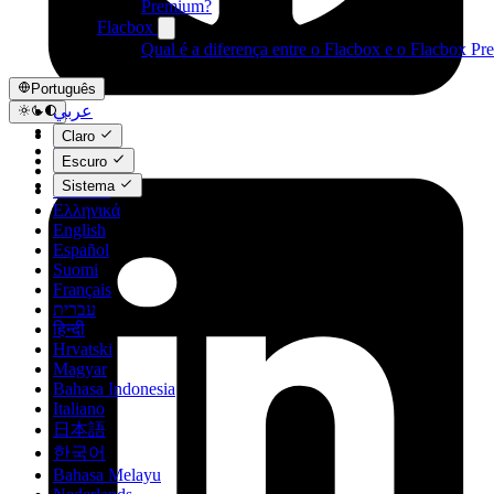
Premium?
Flacbox
Qual é a diferença entre o Flacbox e o Flacbox P
Português
عربي
Català
Claro
Čeština
Escuro
Dansk
Sistema
Deutsch
Ελληνικά
English
Español
Suomi
Français
עברית
हिन्दी
Hrvatski
Magyar
Bahasa Indonesia
Italiano
日本語
한국어
Bahasa Melayu