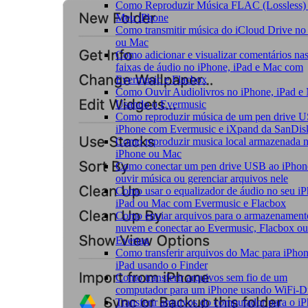
Como Reproduzir Música FLAC (Lossless)
Meu iPhone
Como transmitir música do iCloud Drive no
ou Mac
Como adicionar e visualizar comentários nas
faixas de áudio no iPhone, iPad e Mac com
Evermusic e Flacbox
Como Ouvir Audiolivros no iPhone, iPad e
Usando o Evermusic
Como reproduzir música de um pen drive 
iPhone com Evermusic e iXpand da SanDis
Como reproduzir musica local armazenada n
iPhone ou Mac
Como conectar um pen drive USB ao iPhon
ouvir música ou gerenciar arquivos nele
Como usar o equalizador de áudio no seu iP
iPad ou Mac com Evermusic e Flacbox
Como enviar arquivos para o armazenamen
nuvem e conectar ao Evermusic, Flacbox ou
Evertag
Como transferir arquivos do Mac para iPho
iPad usando o Finder
Como transferir arquivos sem fio de um
computador para um iPhone usando WiFi-D
Transferir arquivos do computador para o i