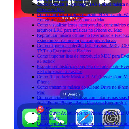
Como conectar o Synology NAS e ouvir música n
iPhone ou Mac
Como conectar o armazenamento NAS usando 
e ouvir música no seu iPhone ou Mac
Como visualizar letras incorporadas, comentários e
arquivos LRC para músicas no iPhone ou Mac
Reproduzir música offline no Evermusic e Flacbox
e sincronizar da nuvem para arquivos locais
Como exportar a coleção de faixas para M3U, CS
TXT no Evermusic e Flacbox
Como importar lista de reprodução M3U para Eve
e Flacbox
Exporte seu histórico completo de audição do Eve
e Flacbox para o Last.fm
Como Reproduzir Música FLAC (Lossless) no M
iPhone
Como transmitir música do iCloud Drive no iPhon
Mac
Como adicionar e visualizar comentários nas suas 
de áudio no iPhone, iPad e Mac com Evermusic e
Flacbox
Como Ouvir Audiolivros no iPhone, iPad e Mac 
o Evermusic
Como reproduzir música de um pen drive USB no
com Evermusic e iXpand da SanDisk