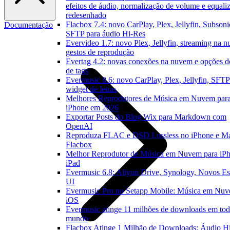
efeitos de áudio, normalização de volume e equali
redesenhado
Flacbox 7.4: novo CarPlay, Plex, Jellyfin, Subsoni
Documentação
SFTP para áudio Hi-Res
Evervideo 1.7: novo Plex, Jellyfin, streaming na 
gestos de reprodução
Evertag 4.2: novas conexões na nuvem e opções do
de tags
Evermusic 8.6: novo CarPlay, Plex, Jellyfin, SFTP
widget de letras
Melhores Reprodutores de Música em Nuvem par
iPhone em 2026
Exportar Posts do Blog Wix para Markdown com
OpenAI
Reproduza FLAC e DSD Lossless no iPhone e M
Flacbox
Melhor Reprodutor de Música em Nuvem para iPh
iPad
Evermusic 6.8: Aliyun Drive, Synology, Novos Est
UI
Evermusic Pro no Setapp Mobile: Música em Nuv
iOS
Evermusic atinge 11 milhões de downloads em tod
mundo
Flacbox Atinge 1 Milhão de Downloads: Áudio H