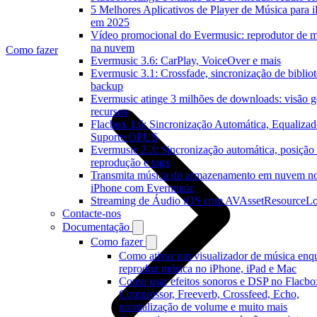
5 Melhores Aplicativos de Player de Música para 
em 2025
Vídeo promocional do Evermusic: reprodutor de m
na nuvem
Como fazer
Evermusic 3.6: CarPlay, VoiceOver e mais
Evermusic 3.1: Crossfade, sincronização de bibliot
backup
Evermusic atinge 3 milhões de downloads: visão g
recursos
Flacbox 1.6: Sincronização Automática, Equalizad
Suporte OPUS
Evermusic 2.3: Sincronização automática, posição
reprodução e tags
Transmita música do armazenamento em nuvem n
iPhone com Evermusic
Streaming de Áudio iOS com AVAssetResourceLo
Contacte-nos
Documentação
Como fazer
Como ativar um visualizador de música enq
reproduz música no iPhone, iPad e Mac
Como usar efeitos sonoros e DSP no Flacbo
Compressor, Freeverb, Crossfeed, Echo,
normalização de volume e muito mais