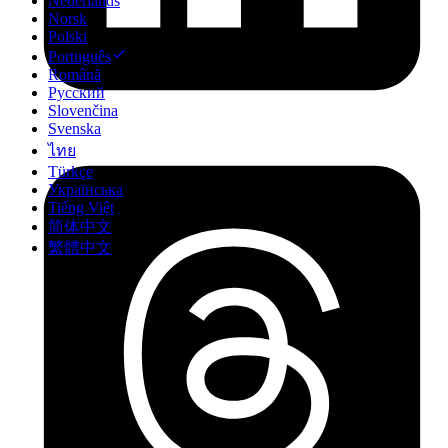
Nederlands
Norsk
Polski
Português
Română
Русский
Slovenčina
Svenska
ไทย
Türkçe
Українська
Tiếng Việt
简体中文
繁體中文