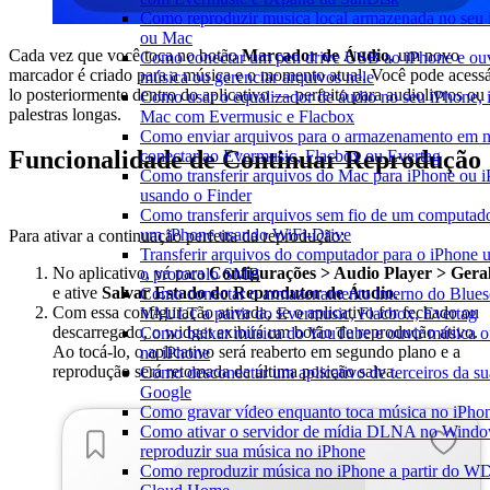
Como reproduzir musica local armazenada no seu
ou Mac
Cada vez que você toca no botão
Marcador de Áudio
, um novo
Como conectar um pen drive USB ao iPhone e ou
marcador é criado para a música e o momento atual. Você pode acess
música ou gerenciar arquivos nele
lo posteriormente dentro do aplicativo — perfeito para audiolivros ou
Como usar o equalizador de áudio no seu iPhone, 
palestras longas.
Mac com Evermusic e Flacbox
Como enviar arquivos para o armazenamento em 
Funcionalidade de Continuar Reprodução
conectar ao Evermusic, Flacbox ou Evertag
Como transferir arquivos do Mac para iPhone ou i
usando o Finder
Como transferir arquivos sem fio de um computado
um iPhone usando WiFi-Drive
Para ativar a continuação perfeita da reprodução:
Transferir arquivos do computador para o iPhone 
No aplicativo, vá para
Configurações > Audio Player > Gera
o protocolo SMB
e ative
Salvar Estado do Reprodutor de Áudio
.
Como conectar o armazenamento interno do Blue
Com essa configuração ativada, se o aplicativo for fechado ou
VAULT a partir do Evermusic, Flacbox, Evertag
descarregado, o widget exibirá um botão de reprodução ativo.
Como baixar música do YouTube e ouvir música of
Ao tocá-lo, o aplicativo será reaberto em segundo plano e a
no iPhone
reprodução será retomada da última posição salva.
Como desconectar um aplicativo de terceiros da su
Google
Como gravar vídeo enquanto toca música no iPho
Como ativar o servidor de mídia DLNA no Windo
reproduzir sua música no iPhone
Como reproduzir música no iPhone a partir do 