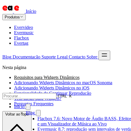
Início
Produtos
Evervideo
Evermusic
Flacbox
Evertag
Blog
Documentação
Suporte
Legal
Contacto
Sobre
Nesta página
Requisitos para Widgets Dinâmicos
Adicionando Widgets Dinâmicos no macOS Sonoma
Adicionando Widgets Dinâmicos no iOS
Funcionalidade de Continuar Reprodução
CTRL K
Tem Ideias para Widgets?
Perguntas Frequentes
Início
Blog
Voltar ao topo
Flacbox 7.6: Novo Motor de Áudio BASS, Efeito
e um Visualizador de Música ao Vivo
Evermusic 8.7: reprodução sem intervalos de verd