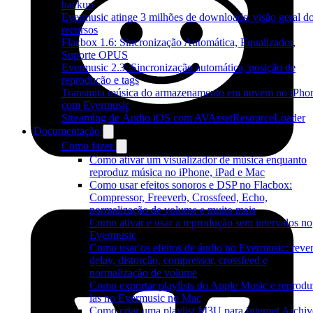
backup
Evermusic atinge 3 milhões de downloads: visão geral d
recursos
Flacbox 1.6: Sincronização Automática, Equalizador,
Suporte OPUS
Evermusic 2.3: Sincronização automática, posição de
reprodução e tags
Transmita música do armazenamento em nuvem no iPho
com Evermusic
Streaming de Áudio iOS com AVAssetResourceLoader
Documentação
Como fazer
Como ativar um visualizador de música enquanto
reproduz música no iPhone, iPad e Mac
Como usar efeitos sonoros e DSP no Flacbox:
Compressor, Freeverb, Crossfeed, Echo,
normalização de volume e muito mais
Como ativar e usar a reprodução sem intervalos no
Evermusic
Como usar os efeitos de áudio no Evermusic: rever
delay, distorção, compressor, crossfeed e
normalização de volume
Como exportar playlists do Apple Music e reprodu
las no Evermusic no Mac
Como criar uma playlist M3U para Internet Archiv