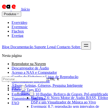
Início
Produtos
Evervideo
Evermusic
Flacbox
Evertag
Blog
Documentação
Suporte
Legal
Contacto
Sobre
Nesta página
Reprodutor na Nuvem
Descarregador de Áudio
Acesso a NAS e Computador
Gestão de Ficheiros e Listas de Reprodução
CTRL K
Sincronização Inteligente
Álbuns, Artistas, Géneros, Pesquisa Inteligente
Início
Editor de Tags ID3
Blog
Equalizador de 10 Bandas, Reforço de Graves, Pré-amplificado
Flacbox 7.6: Novo Motor de Áudio BASS, Efeitos
Transmissão Sem Fios
DSP e um Visualizador de Música ao Vivo
FAQ
Evermusic 8.7: reprodução sem intervalos de