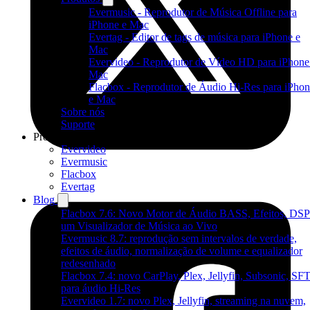
Evermusic - Reprodutor de Música Offline para
iPhone e Mac
Evertag - Editor de tags de música para iPhone e
Mac
Evervideo - Reprodutor de Vídeo HD para iPhone
Mac
Flacbox - Reprodutor de Áudio Hi-Res para iPho
e Mac
Sobre nós
Suporte
Produtos
Evervideo
Evermusic
Flacbox
Evertag
Blog
Flacbox 7.6: Novo Motor de Áudio BASS, Efeitos, DSP
um Visualizador de Música ao Vivo
Evermusic 8.7: reprodução sem intervalos de verdade,
efeitos de áudio, normalização de volume e equalizador
redesenhado
Flacbox 7.4: novo CarPlay, Plex, Jellyfin, Subsonic, SF
para áudio Hi-Res
Evervideo 1.7: novo Plex, Jellyfin, streaming na nuvem,