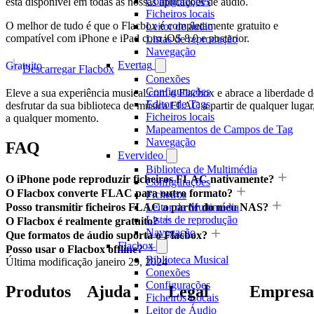
Configurações
está disponível em todas as nossas aplicações de áudio.
Ficheiros locais
O melhor de tudo é que o Flacbox é completamente gratuito e
Leitor de áudio
compatível com iPhone e iPad com iOS 8.0 e posterior.
Listas de reprodução
Navegação
Evertag
Gratuito
Descarregar Flacbox
Conexões
Configurações
Eleve a sua experiência musical com o Flacbox e abrace a liberdade d
Editor de Tags
desfrutar da sua biblioteca de música FLAC a partir de qualquer lugar
Ficheiros locais
a qualquer momento.
Mapeamentos de Campos de Tag
Navegação
FAQ
Evervideo
Biblioteca de Multimédia
O iPhone pode reproduzir ficheiros FLAC nativamente?
Configurações
O Flacbox converte FLAC para outro formato?
Ficheiros
Posso transmitir ficheiros FLAC a partir do meu NAS?
Leitor de Multimédia
Listas de reprodução
O Flacbox é realmente gratuito?
Navegação
Que formatos de áudio suporta o Flacbox?
Flacbox
Posso usar o Flacbox offline?
Biblioteca Musical
Última modificação
janeiro 29, 2024
Conexões
Configurações
Produtos
Ajuda
Legal
Empresa
Ficheiros Locais
Leitor de Áudio