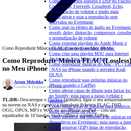
Como usar efeitos sonoros e DSP no Flacbo
Compressor, Freeverb, Crossfeed, Echo,
normalização de volume e muito mais
Como ativar e usar a reprodução sem
intervalos no Evermusic
Como usar os efeitos de áudio no Evermusic
reverb, delay, distorção, compressor, crossfe
e normalização de volume
Como exportar playlists do Apple Music e
Como Reproduzir Música FLAC (Lossless) no Meu iPhone
reproduzi-las no Evermusic no Mac
Como criar uma playlist M3U para Internet
Archive ou Live Music Archive
Como Reproduzir Música FLAC (Lossless
Como reproduzir músicas do Mac / PC / Li
no Meu iPhone
/ NAS no iPhone usando o servidor Kodi
DLNA
Como reproduzir suas próprias músicas no
Artem Meleshko
iPhone usando o CarPlay
Founder & Engineer at Everappz
Como alterar capas de álbuns para faixas loc
no Spotify: guia passo a passo (celular e
TL;DR:
Descarregue o
Flacbox
(gratuito), ligue o seu armazenamen
desktop)
na nuvem ou NAS e comece a reproduzir ficheiros FLAC, DSD,
Como editar letras de músicas para arquivos
OGG, OPUS, MP3 e WAV no seu iPhone ou iPad – com um
áudio no iPhone ou MAC
equalizador de 10 bandas, modo offline e suporte AirPlay.
Como transferir sua biblioteca de músicas en
dispositivos no Evermusic: guia passo a pas
Como arquivar (ZIP) listas de reprodução,