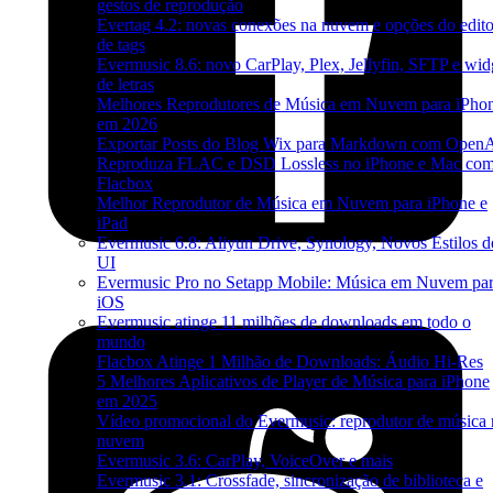
gestos de reprodução
Evertag 4.2: novas conexões na nuvem e opções do edito
de tags
Evermusic 8.6: novo CarPlay, Plex, Jellyfin, SFTP e wid
de letras
Melhores Reprodutores de Música em Nuvem para iPho
em 2026
Exportar Posts do Blog Wix para Markdown com Open
Reproduza FLAC e DSD Lossless no iPhone e Mac co
Flacbox
Melhor Reprodutor de Música em Nuvem para iPhone e
iPad
Evermusic 6.8: Aliyun Drive, Synology, Novos Estilos d
UI
Evermusic Pro no Setapp Mobile: Música em Nuvem pa
iOS
Evermusic atinge 11 milhões de downloads em todo o
mundo
Flacbox Atinge 1 Milhão de Downloads: Áudio Hi-Res
5 Melhores Aplicativos de Player de Música para iPhone
em 2025
Vídeo promocional do Evermusic: reprodutor de música 
nuvem
Evermusic 3.6: CarPlay, VoiceOver e mais
Evermusic 3.1: Crossfade, sincronização de biblioteca e