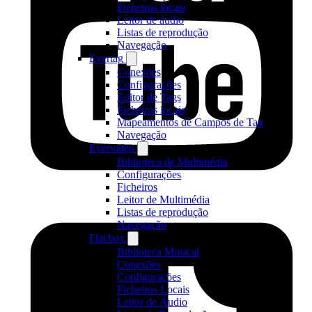
Ficheiros locais
Leitor de áudio
Listas de reprodução
Navegação
Evertag
Conexões
Configurações
Editor de Tags
Ficheiros locais
Mapeamentos de Campos de Tag
Navegação
Evervideo
Biblioteca de Multimédia
Configurações
Ficheiros
Leitor de Multimédia
Listas de reprodução
Navegação
Flacbox
Biblioteca Musical
Conexões
Configurações
Ficheiros Locais
Leitor de Áudio