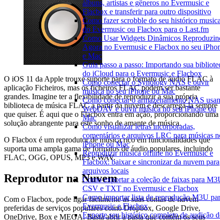
álbuns, artistas e gêneros no Evermusic e
Flacbox e transferir para outro dispositivo
Como fazer scrobble do seu histórico musica
do Evermusic ou Flacbox para o Last.fm
Como Usar Widgets Dinâmicos Reproduzin
Agora no Evermusic e Flacbox no seu iPho
e Mac
Guia passo a passo: Importando sua bibliote
do iCloud para o Evermusic e Flacbox
O iOS 11 da Apple trouxe suporte para o formato de áudio FLAC à
Como conectar o Synology NAS e ouvir
aplicação Ficheiros, mas os ficheiros FLAC podem ser bastante
música no seu iPhone ou Mac
grandes. Imagine ter a flexibilidade de reproduzir a sua própria
Como conectar o armazenamento NAS usa
biblioteca de música FLAC a partir da nuvem e descarregá-la sempre
WebDAV e ouvir música no seu iPhone ou
que quiser. É aqui que o Flacbox entra em ação, proporcionando uma
Mac
solução abrangente para este sonho de amante de música.
Como visualizar letras incorporadas,
comentários e arquivos LRC para músicas n
O Flacbox é um reprodutor de música rico em funcionalidades que
iPhone ou Mac
suporta uma ampla gama de formatos de áudio populares, incluindo
Reproduzir música offline no Evermusic e
FLAC, OGG, OPUS, MP3 e WAV.
Flacbox: baixar e sincronizar da nuvem para
arquivos locais
Reprodutor na Nuvem
Como exportar a coleção de faixas para M3
CSV e TXT no Evermusic e Flacbox
Como importar lista de reprodução M3U pa
Com o Flacbox, pode ligar facilmente as suas contas de nuvem
Evermusic e Flacbox
preferidas de serviços populares como Dropbox, Google Drive,
Exporte seu histórico completo de audição 
OneDrive, Box e MEGA. Basta abrir a pasta que contém os seus