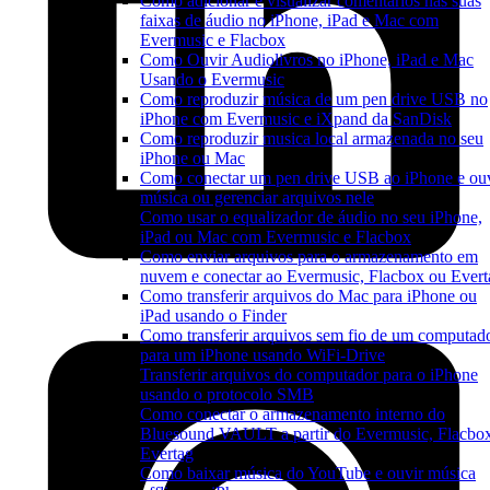
Como adicionar e visualizar comentários nas suas
faixas de áudio no iPhone, iPad e Mac com
Evermusic e Flacbox
Como Ouvir Audiolivros no iPhone, iPad e Mac
Usando o Evermusic
Como reproduzir música de um pen drive USB no
iPhone com Evermusic e iXpand da SanDisk
Como reproduzir musica local armazenada no seu
iPhone ou Mac
Como conectar um pen drive USB ao iPhone e ou
música ou gerenciar arquivos nele
Como usar o equalizador de áudio no seu iPhone,
iPad ou Mac com Evermusic e Flacbox
Como enviar arquivos para o armazenamento em
nuvem e conectar ao Evermusic, Flacbox ou Evert
Como transferir arquivos do Mac para iPhone ou
iPad usando o Finder
Como transferir arquivos sem fio de um computad
para um iPhone usando WiFi-Drive
Transferir arquivos do computador para o iPhone
usando o protocolo SMB
Como conectar o armazenamento interno do
Bluesound VAULT a partir do Evermusic, Flacbo
Evertag
Como baixar música do YouTube e ouvir música