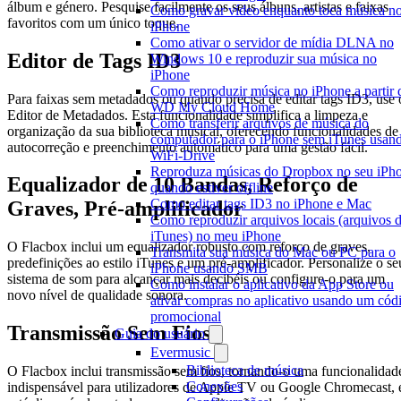
álbum e género. Pesquise facilmente os seus álbuns, artistas e faixas
Como gravar vídeo enquanto toca música n
favoritos com um único toque.
iPhone
Como ativar o servidor de mídia DLNA no
Editor de Tags ID3
Windows 10 e reproduzir sua música no
iPhone
Como reproduzir música no iPhone a partir 
Para faixas sem metadados ou quando precisa de editar tags ID3, use 
WD My Cloud Home
Editor de Metadados. Esta funcionalidade simplifica a limpeza e
Como transferir arquivos de música do
organização da sua biblioteca musical, oferecendo funcionalidades de
computador para o iPhone sem iTunes usan
autocorreção e preenchimento automático para uma gestão fácil.
WiFi-Drive
Reproduza músicas do Dropbox no seu iPh
Equalizador de 10 Bandas, Reforço de
quando estiver offline
Como editar tags ID3 no iPhone e Mac
Graves, Pré-amplificador
Como reproduzir arquivos locais (arquivos 
iTunes) no meu iPhone
O Flacbox inclui um equalizador robusto com reforço de graves,
Transmita sua música do Mac ou PC para o
predefinições ao estilo iTunes e um pré-amplificador. Personalize o se
iPhone usando SMB
sistema de som para alcançar mais decibéis ou configure-o para um
Como instalar o aplicativo da App Store ou
novo nível de qualidade sonora.
ativar compras no aplicativo usando um cód
promocional
Transmissão Sem Fios
Guia do usuário
Evermusic
Biblioteca de música
O Flacbox inclui transmissão sem fios, tornando-o uma funcionalidad
Conexões
indispensável para utilizadores de Apple TV ou Google Chromecast, 