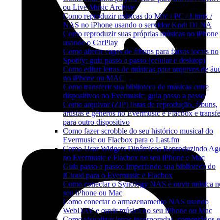
ou Live Music Archive
Como reproduzir músicas do Mac / PC / Linux /
NAS no iPhone usando o servidor Kodi DLNA
Como reproduzir suas próprias músicas no iPhone
usando o CarPlay
Como alterar capas de álbuns para faixas locais no
Spotify: guia passo a passo (celular e desktop)
Como editar letras de músicas para arquivos de áu
no iPhone ou MAC
Como transferir sua biblioteca de músicas entre
dispositivos no Evermusic: guia passo a passo
Como arquivar (ZIP) listas de reprodução, álbuns,
artistas e gêneros no Evermusic e Flacbox e transfe
para outro dispositivo
Como fazer scrobble do seu histórico musical do
Evermusic ou Flacbox para o Last.fm
Como Usar Widgets Dinâmicos Reproduzindo Ag
no Evermusic e Flacbox no seu iPhone e Mac
Guia passo a passo: Importando sua biblioteca do
iCloud para o Evermusic e Flacbox
Como conectar o Synology NAS e ouvir música n
seu iPhone ou Mac
Como conectar o armazenamento NAS usando
WebDAV e ouvir música no seu iPhone ou Mac
Como visualizar letras incorporadas, comentários e