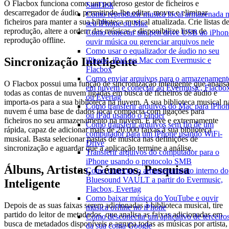
O Flacbox funciona como um poderoso gestor de ficheiros e
SanDisk
descarregador de áudio, permitindo-lhe editar, mover e eliminar
Como reproduzir musica local armazenada 
ficheiros para manter a sua biblioteca musical atualizada. Crie listas d
seu iPhone ou Mac
reprodução, altere a ordem das músicas e disponibilize listas de
Como conectar um pen drive USB ao iPhon
reprodução offline.
ouvir música ou gerenciar arquivos nele
Como usar o equalizador de áudio no seu
Sincronização Inteligente
iPhone, iPad ou Mac com Evermusic e
Flacbox
Como enviar arquivos para o armazenament
O Flacbox possui uma função de sincronização inteligente que analis
em nuvem e conectar ao Evermusic, Flacbo
todas as contas de nuvem ligadas em busca de ficheiros de áudio e
ou Evertag
importa-os para a sua biblioteca na nuvem. A sua biblioteca musical n
Como transferir arquivos do Mac para iPho
nuvem é uma base de dados local compacta com ligações para
ou iPad usando o Finder
ficheiros no seu armazenamento na nuvem. É leve e extremamente
Como transferir arquivos sem fio de um
rápida, capaz de adicionar mais de 20.000 faixas à sua biblioteca
computador para um iPhone usando WiFi-
musical. Basta selecionar pastas de música nas definições de
Drive
sincronização e aguardar que a aplicação termine a análise.
Transferir arquivos do computador para o
iPhone usando o protocolo SMB
Álbuns, Artistas, Géneros, Pesquisa
Como conectar o armazenamento interno do
Bluesound VAULT a partir do Evermusic,
Inteligente
Flacbox, Evertag
Como baixar música do YouTube e ouvir
Depois de as suas faixas serem adicionadas à biblioteca musical, tire
música offline no iPhone
partido do leitor de metadados, que analisa as faixas adicionadas em
Como desconectar um aplicativo de terceiro
busca de metadados disponíveis e agrupa todas as músicas por artista,
da sua conta Google