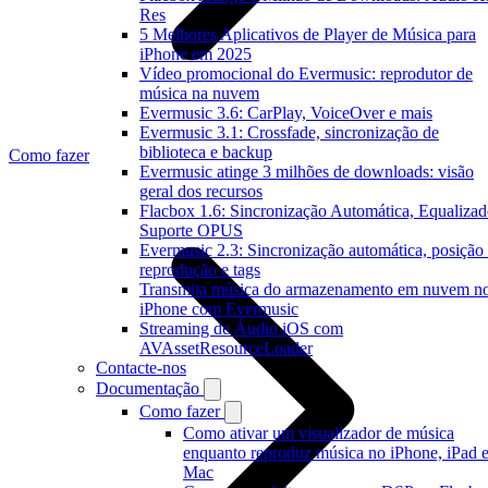
Res
5 Melhores Aplicativos de Player de Música para
iPhone em 2025
Vídeo promocional do Evermusic: reprodutor de
música na nuvem
Evermusic 3.6: CarPlay, VoiceOver e mais
Evermusic 3.1: Crossfade, sincronização de
biblioteca e backup
Como fazer
Evermusic atinge 3 milhões de downloads: visão
geral dos recursos
Flacbox 1.6: Sincronização Automática, Equalizad
Suporte OPUS
Evermusic 2.3: Sincronização automática, posição
reprodução e tags
Transmita música do armazenamento em nuvem n
iPhone com Evermusic
Streaming de Áudio iOS com
AVAssetResourceLoader
Contacte-nos
Documentação
Como fazer
Como ativar um visualizador de música
enquanto reproduz música no iPhone, iPad 
Mac