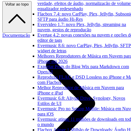
verdade, efeitos de áudio, normalização de volume
Voltar ao topo
equalizador redesenhado
Flacbox 7.4: novo CarPlay, Plex, Jellyfin, Subsoni
SFTP para áudio Hi-Res
Evervideo 1.7: novo Plex, Jellyfin, streaming na
nuvem, gestos de reprodução
Evertag 4.2: novas conexões na nuvem e opções d
Documentação
editor de tags
Evermusic 8.6: novo CarPlay, Plex, Jellyfin, SFTP
widget de letras
Melhores Reprodutores de Música em Nuvem par
iPhone em 2026
Exportar Posts do Blog Wix para Markdown com
OpenAI
Reproduza FLAC e DSD Lossless no iPhone e M
com Flacbox
Melhor Reprodutor de Música em Nuvem para
iPhone e iPad
Evermusic 6.8: Aliyun Drive, Synology, Novos
Estilos de UI
Evermusic Pro no Setapp Mobile: Música em Nu
para iOS
Evermusic atinge 11 milhões de downloads em to
o mundo
Flacbox Atinge 1 Milhão de Downloads: Áudio H