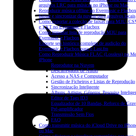
arquivos LRC para músicas no iPhone ou Mac
Reproduzir música offline no Evermusic e Flacbox
baixar e sincronizar da nuvem para arquivos locais
Como exportar a coleção de faixas para M3U, C
e TXT no Evermusic e Flacbox
Como importar lista de reprodução M3U para
Evermusic e Flacbox
Exporte seu histórico completo de audição do
Evermusic e Flacbox para o Last.fm
Como Reproduzir Música FLAC (Lossless) no M
iPhone
Reprodutor na Nuvem
Descarregador de Áudio
Acesso a NAS e Computador
Gestão de Ficheiros e Listas de Reprodução
Sincronização Inteligente
Álbuns, Artistas, Géneros, Pesquisa Intelige
Editor de Tags ID3
Equalizador de 10 Bandas, Reforço de Grav
Pré-amplificador
Transmissão Sem Fios
FAQ
Como transmitir música do iCloud Drive no iPhon
ou Mac