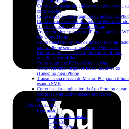
offline no iPhone
Como desconectar um aplicativo de terceiros da su
conta Google
Como gravar vídeo enquanto toca música no iPho
Como ativar o servidor de mídia DLNA no Wind
10 e reproduzir sua música no iPhone
Como reproduzir música no iPhone a partir do W
My Cloud Home
Como transferir arquivos de música do computado
para o iPhone sem iTunes usando WiFi-Drive
Reproduza músicas do Dropbox no seu iPhone
quando estiver offline
Como editar tags ID3 no iPhone e Mac
Como reproduzir arquivos locais (arquivos do
iTunes) no meu iPhone
Transmita sua música do Mac ou PC para o iPhon
usando SMB
Como instalar o aplicativo da App Store ou ativar
compras no aplicativo usando um código
promocional
Guia do usuário
Evermusic
Biblioteca de música
Conexões
Configurações