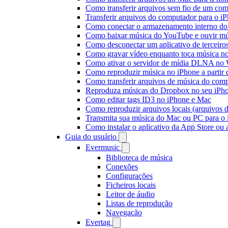
Como transferir arquivos sem fio de um co
Transferir arquivos do computador para o 
Como conectar o armazenamento interno do
Como baixar música do YouTube e ouvir mús
Como desconectar um aplicativo de terceiro
Como gravar vídeo enquanto toca música n
Como ativar o servidor de mídia DLNA no 
Como reproduzir música no iPhone a part
Como transferir arquivos de música do com
Reproduza músicas do Dropbox no seu iPhon
Como editar tags ID3 no iPhone e Mac
Como reproduzir arquivos locais (arquivos 
Transmita sua música do Mac ou PC para 
Como instalar o aplicativo da App Store ou
Guia do usuário
Evermusic
Biblioteca de música
Conexões
Configurações
Ficheiros locais
Leitor de áudio
Listas de reprodução
Navegação
Evertag