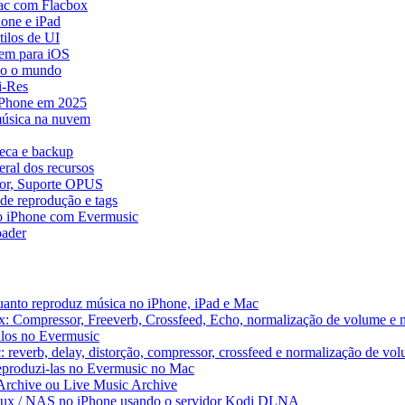
ac com Flacbox
one e iPad
ilos de UI
em para iOS
do o mundo
i-Res
 iPhone em 2025
música na nuvem
teca e backup
ral dos recursos
dor, Suporte OPUS
de reprodução e tags
o iPhone com Evermusic
ader
uanto reproduz música no iPhone, iPad e Mac
x: Compressor, Freeverb, Crossfeed, Echo, normalização de volume e 
alos no Evermusic
 reverb, delay, distorção, compressor, crossfeed e normalização de vo
reproduzi-las no Evermusic no Mac
 Archive ou Live Music Archive
inux / NAS no iPhone usando o servidor Kodi DLNA