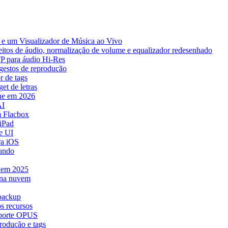
e um Visualizador de Música ao Vivo
eitos de áudio, normalização de volume e equalizador redesenhado
TP para áudio Hi-Res
 gestos de reprodução
r de tags
et de letras
ne em 2026
AI
 Flacbox
iPad
e UI
ra iOS
mundo
e em 2025
 na nuvem
 backup
s recursos
uporte OPUS
rodução e tags