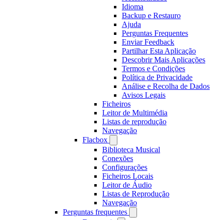
Idioma
Backup e Restauro
Ajuda
Perguntas Frequentes
Enviar Feedback
Partilhar Esta Aplicação
Descobrir Mais Aplicações
Termos e Condições
Política de Privacidade
Análise e Recolha de Dados
Avisos Legais
Ficheiros
Leitor de Multimédia
Listas de reprodução
Navegação
Flacbox
Biblioteca Musical
Conexões
Configurações
Ficheiros Locais
Leitor de Áudio
Listas de Reprodução
Navegação
Perguntas frequentes