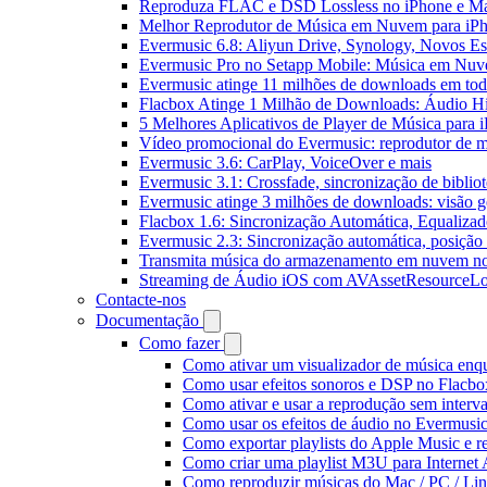
Reproduza FLAC e DSD Lossless no iPhone e M
Melhor Reprodutor de Música em Nuvem para iPh
Evermusic 6.8: Aliyun Drive, Synology, Novos Est
Evermusic Pro no Setapp Mobile: Música em Nuv
Evermusic atinge 11 milhões de downloads em to
Flacbox Atinge 1 Milhão de Downloads: Áudio H
5 Melhores Aplicativos de Player de Música para
Vídeo promocional do Evermusic: reprodutor de 
Evermusic 3.6: CarPlay, VoiceOver e mais
Evermusic 3.1: Crossfade, sincronização de biblio
Evermusic atinge 3 milhões de downloads: visão ge
Flacbox 1.6: Sincronização Automática, Equaliza
Evermusic 2.3: Sincronização automática, posição 
Transmita música do armazenamento em nuvem n
Streaming de Áudio iOS com AVAssetResourceLo
Contacte-nos
Documentação
Como fazer
Como ativar um visualizador de música enq
Como usar efeitos sonoros e DSP no Flacbo
Como ativar e usar a reprodução sem interv
Como usar os efeitos de áudio no Evermusic:
Como exportar playlists do Apple Music e 
Como criar uma playlist M3U para Internet
Como reproduzir músicas do Mac / PC / L