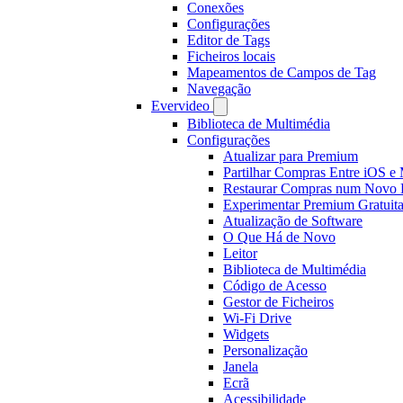
Conexões
Configurações
Editor de Tags
Ficheiros locais
Mapeamentos de Campos de Tag
Navegação
Evervideo
Biblioteca de Multimédia
Configurações
Atualizar para Premium
Partilhar Compras Entre iOS e
Restaurar Compras num Novo D
Experimentar Premium Gratuit
Atualização de Software
O Que Há de Novo
Leitor
Biblioteca de Multimédia
Código de Acesso
Gestor de Ficheiros
Wi-Fi Drive
Widgets
Personalização
Janela
Ecrã
Acessibilidade