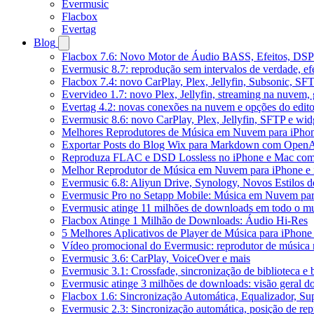
Evermusic
Flacbox
Evertag
Blog
Flacbox 7.6: Novo Motor de Áudio BASS, Efeitos, DSP 
Evermusic 8.7: reprodução sem intervalos de verdade, ef
Flacbox 7.4: novo CarPlay, Plex, Jellyfin, Subsonic, SF
Evervideo 1.7: novo Plex, Jellyfin, streaming na nuvem,
Evertag 4.2: novas conexões na nuvem e opções do edito
Evermusic 8.6: novo CarPlay, Plex, Jellyfin, SFTP e widg
Melhores Reprodutores de Música em Nuvem para iPho
Exportar Posts do Blog Wix para Markdown com Open
Reproduza FLAC e DSD Lossless no iPhone e Mac com
Melhor Reprodutor de Música em Nuvem para iPhone e 
Evermusic 6.8: Aliyun Drive, Synology, Novos Estilos d
Evermusic Pro no Setapp Mobile: Música em Nuvem pa
Evermusic atinge 11 milhões de downloads em todo o 
Flacbox Atinge 1 Milhão de Downloads: Áudio Hi-Res
5 Melhores Aplicativos de Player de Música para iPhon
Vídeo promocional do Evermusic: reprodutor de música
Evermusic 3.6: CarPlay, VoiceOver e mais
Evermusic 3.1: Crossfade, sincronização de biblioteca e
Evermusic atinge 3 milhões de downloads: visão geral do
Flacbox 1.6: Sincronização Automática, Equalizador, S
Evermusic 2.3: Sincronização automática, posição de rep