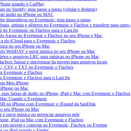
iPhone usando o CarPlay
ais no Spotify: guia passo a passo (celular e desktop)
os de áudio no iPhone ou MAC
tre dispositivos no Evermusic: guia passo a passo
buns, artistas e gêneros no Evermusic e Flacbox e transferir para outro 
al do Evermusic ou Flacbox para o Last.fm
o Agora no Evermusic e Flacbox no seu iPhone e Mac
eca do iCloud para o Evermusic e Flacbox
sica no seu iPhone ou Mac
do WebDAV e ouvir música no seu iPhone ou Mac
tários e arquivos LRC para músicas no iPhone ou Mac
acbox: baixar e sincronizar da nuvem para arquivos locais
3U, CSV e TXT no Evermusic e Flacbox
ra Evermusic e Flacbox
do Evermusic e Flacbox para o Last.fm
 no Meu iPhone
o iPhone ou Mac
s suas faixas de áudio no iPhone, iPad e Mac com Evermusic e Flacbox
 Mac Usando o Evermusic
USB no iPhone com Evermusic e iXpand da SanDisk
no seu iPhone ou Mac
e ouvir música ou gerenciar arquivos nele
Phone, iPad ou Mac com Evermusic e Flacbox
o em nuvem e conectar ao Evermusic, Flacbox ou Evertag
e ou iPad usando o Finder