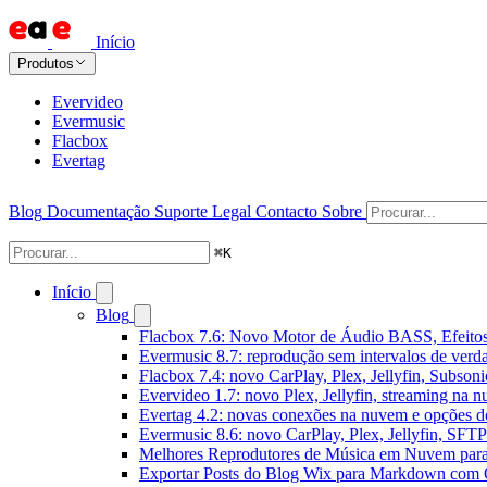
Início
Produtos
Evervideo
Evermusic
Flacbox
Evertag
Blog
Documentação
Suporte
Legal
Contacto
Sobre
⌘
K
Início
Blog
Flacbox 7.6: Novo Motor de Áudio BASS, Efeitos
Evermusic 8.7: reprodução sem intervalos de verda
Flacbox 7.4: novo CarPlay, Plex, Jellyfin, Subson
Evervideo 1.7: novo Plex, Jellyfin, streaming na 
Evertag 4.2: novas conexões na nuvem e opções do
Evermusic 8.6: novo CarPlay, Plex, Jellyfin, SFTP 
Melhores Reprodutores de Música em Nuvem par
Exportar Posts do Blog Wix para Markdown com