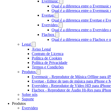
Evermusic
Qual é a diferença entre o Evermusic 
Qual é a diferença entre o Evermusi
Evertag
Qual é a diferença entre Evertag e E
Evervideo
Qual é a diferença entre o Evervideo
Flacbox
Qual é a diferença entre o Flacbox e
Legal
Aviso Legal
Contrato de Licença
Política de Cookies
Política de Privacidade
Termos e Condições
Produtos
Evermusic - Reprodutor de Música Offline para i
Evertag - Editor de tags de música para iPhone e 
Evervideo - Reprodutor de Vídeo HD para iPhon
Flacbox - Reprodutor de Áudio Hi-Res para iPho
Sobre nós
Suporte
Produtos
Evervideo