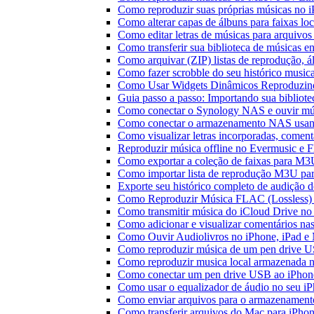
Como reproduzir suas próprias músicas no 
Como alterar capas de álbuns para faixas loc
Como editar letras de músicas para arquiv
Como transferir sua biblioteca de músicas en
Como arquivar (ZIP) listas de reprodução, ál
Como fazer scrobble do seu histórico music
Como Usar Widgets Dinâmicos Reproduzind
Guia passo a passo: Importando sua bibliot
Como conectar o Synology NAS e ouvir mú
Como conectar o armazenamento NAS usan
Como visualizar letras incorporadas, comen
Reproduzir música offline no Evermusic e Fl
Como exportar a coleção de faixas para M
Como importar lista de reprodução M3U pa
Exporte seu histórico completo de audição 
Como Reproduzir Música FLAC (Lossless)
Como transmitir música do iCloud Drive n
Como adicionar e visualizar comentários na
Como Ouvir Audiolivros no iPhone, iPad e
Como reproduzir música de um pen drive 
Como reproduzir musica local armazenada 
Como conectar um pen drive USB ao iPhone 
Como usar o equalizador de áudio no seu i
Como enviar arquivos para o armazenament
Como transferir arquivos do Mac para iPhon