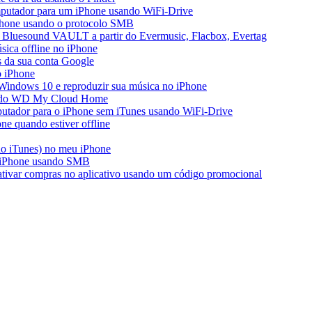
mputador para um iPhone usando WiFi-Drive
iPhone usando o protocolo SMB
 Bluesound VAULT a partir do Evermusic, Flacbox, Evertag
ica offline no iPhone
s da sua conta Google
o iPhone
Windows 10 e reproduzir sua música no iPhone
ir do WD My Cloud Home
putador para o iPhone sem iTunes usando WiFi-Drive
e quando estiver offline
do iTunes) no meu iPhone
o iPhone usando SMB
 ativar compras no aplicativo usando um código promocional