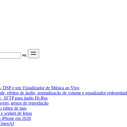
⌘
K
, DSP e um Visualizador de Música ao Vivo
de, efeitos de áudio, normalização de volume e equalizador redesenha
ic, SFTP para áudio Hi-Res
nuvem, gestos de reprodução
 editor de tags
e widget de letras
a iPhone em 2026
 OpenAI