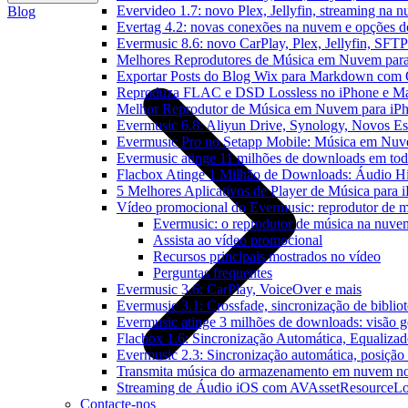
Evervideo 1.7: novo Plex, Jellyfin, streaming na 
Blog
Evertag 4.2: novas conexões na nuvem e opções do
Evermusic 8.6: novo CarPlay, Plex, Jellyfin, SFTP 
Melhores Reprodutores de Música em Nuvem par
Exportar Posts do Blog Wix para Markdown com
Reproduza FLAC e DSD Lossless no iPhone e M
Melhor Reprodutor de Música em Nuvem para iPh
Evermusic 6.8: Aliyun Drive, Synology, Novos Est
Evermusic Pro no Setapp Mobile: Música em Nuv
Evermusic atinge 11 milhões de downloads em to
Flacbox Atinge 1 Milhão de Downloads: Áudio H
5 Melhores Aplicativos de Player de Música para
Vídeo promocional do Evermusic: reprodutor de 
Evermusic: o reprodutor de música na nuve
Assista ao vídeo promocional
Recursos principais mostrados no vídeo
Perguntas frequentes
Evermusic 3.6: CarPlay, VoiceOver e mais
Evermusic 3.1: Crossfade, sincronização de biblio
Evermusic atinge 3 milhões de downloads: visão ge
Flacbox 1.6: Sincronização Automática, Equaliza
Evermusic 2.3: Sincronização automática, posição 
Transmita música do armazenamento em nuvem n
Streaming de Áudio iOS com AVAssetResourceLo
Contacte-nos