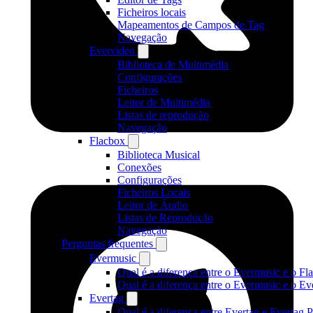
Ficheiros locais
Mapeamentos de Campos de Tag
Navegação
Evervideo
Biblioteca de Multimédia
Configurações
Ficheiros
Leitor de Multimédia
Listas de reprodução
Navegação
Flacbox
Biblioteca Musical
Conexões
Configurações
Ficheiros Locais
Leitor de Áudio
Listas de Reprodução
Navegação
Perguntas frequentes
Evermusic
Qual é a diferença entre o Evermusic e o Fl
Qual é a diferença entre o Evermusic e o 
Evertag
Qual é a diferença entre Evertag e Evertag