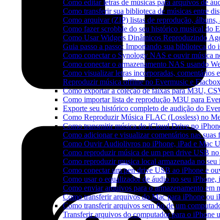
Como editar letras de músicas para arquivos de 
Como transferir sua biblioteca de músicas entre di
Como arquivar (ZIP) listas de reprodução, álbuns, a
Como fazer scrobble do seu histórico musical do 
Como Usar Widgets Dinâmicos Reproduzindo Agor
Guia passo a passo: Importando sua biblioteca do
Como conectar o Synology NAS e ouvir música n
Como conectar o armazenamento NAS usando We
Como visualizar letras incorporadas, comentários
Reproduzir música offline no Evermusic e Flacbox:
Como exportar a coleção de faixas para M3U, C
Como importar lista de reprodução M3U para Eve
Exporte seu histórico completo de audição do Eve
Como Reproduzir Música FLAC (Lossless) no Me
Como transmitir música do iCloud Drive no iPho
Como adicionar e visualizar comentários nas suas
Como Ouvir Audiolivros no iPhone, iPad e Mac 
Como reproduzir música de um pen drive USB no
Como reproduzir musica local armazenada no seu
Como conectar um pen drive USB ao iPhone e ouvi
Como usar o equalizador de áudio no seu iPhone,
Como enviar arquivos para o armazenamento em n
Como transferir arquivos do Mac para iPhone ou i
Como transferir arquivos sem fio de um computad
Transferir arquivos do computador para o iPhone