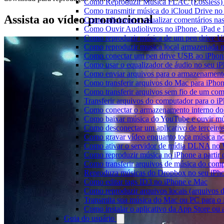
Como Reproduzir Música FLAC (Lossless)
Como transmitir música do iCloud Drive n
Assista ao vídeo promocional
Como adicionar e visualizar comentários na
Como Ouvir Audiolivros no iPhone, iPad e
Como reproduzir música de um pen drive 
Como reproduzir musica local armazenada 
Como conectar um pen drive USB ao iPhone 
Como usar o equalizador de áudio no seu i
Como enviar arquivos para o armazenament
Como transferir arquivos do Mac para iPhon
Como transferir arquivos sem fio de um co
Transferir arquivos do computador para o 
Como conectar o armazenamento interno do
Como baixar música do YouTube e ouvir mús
Como desconectar um aplicativo de terceiro
Como gravar vídeo enquanto toca música n
Como ativar o servidor de mídia DLNA no 
Como reproduzir música no iPhone a part
Como transferir arquivos de música do com
Reproduza músicas do Dropbox no seu iPhon
Como editar tags ID3 no iPhone e Mac
Como reproduzir arquivos locais (arquivos 
Transmita sua música do Mac ou PC para 
Como instalar o aplicativo da App Store ou
Guia do usuário