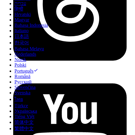
עברית
हिन्दी
Hrvatski
Magyar
Bahasa Indonesia
Italiano
日本語
한국어
Bahasa Melayu
Nederlands
Norsk
Polski
Português
Română
Русский
Slovenčina
Svenska
ไทย
Türkçe
Українська
Tiếng Việt
简体中文
繁體中文