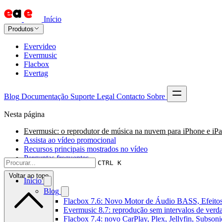
Início
Produtos
Evervideo
Evermusic
Flacbox
Evertag
Blog
Documentação
Suporte
Legal
Contacto
Sobre
Nesta página
Evermusic: o reprodutor de música na nuvem para iPhone e iP
Assista ao vídeo promocional
Recursos principais mostrados no vídeo
Perguntas frequentes
CTRL K
Voltar ao topo
Início
Blog
Flacbox 7.6: Novo Motor de Áudio BASS, Efeitos
Evermusic 8.7: reprodução sem intervalos de verda
Flacbox 7.4: novo CarPlay, Plex, Jellyfin, Subson