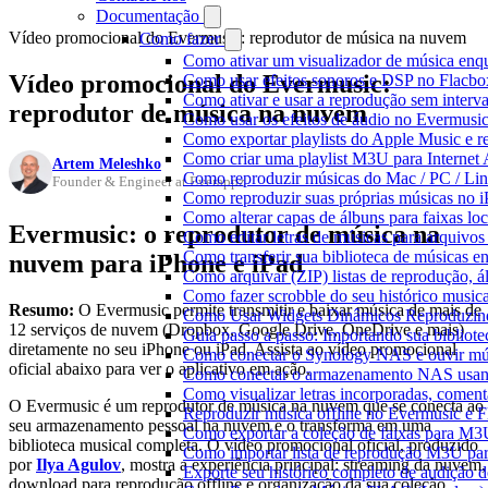
Documentação
Vídeo promocional do Evermusic: reprodutor de música na nuvem
Como fazer
Como ativar um visualizador de música enq
Vídeo promocional do Evermusic:
Como usar efeitos sonoros e DSP no Flacbo
Como ativar e usar a reprodução sem interv
reprodutor de música na nuvem
Como usar os efeitos de áudio no Evermusic:
Como exportar playlists do Apple Music e 
Como criar uma playlist M3U para Internet
Artem Meleshko
Como reproduzir músicas do Mac / PC / L
Founder & Engineer at Everappz
Como reproduzir suas próprias músicas no 
Como alterar capas de álbuns para faixas loc
Evermusic: o reprodutor de música na
Como editar letras de músicas para arquiv
Como transferir sua biblioteca de músicas en
nuvem para iPhone e iPad
Como arquivar (ZIP) listas de reprodução, ál
Como fazer scrobble do seu histórico music
Resumo:
O Evermusic permite transmitir e baixar música de mais de
Como Usar Widgets Dinâmicos Reproduzind
12 serviços de nuvem (Dropbox, Google Drive, OneDrive e mais)
Guia passo a passo: Importando sua bibliot
diretamente no seu iPhone ou iPad. Assista ao vídeo promocional
Como conectar o Synology NAS e ouvir mú
oficial abaixo para ver o aplicativo em ação.
Como conectar o armazenamento NAS usan
Como visualizar letras incorporadas, comen
O Evermusic é um reprodutor de música na nuvem que se conecta ao
Reproduzir música offline no Evermusic e Fl
seu armazenamento pessoal na nuvem e o transforma em uma
Como exportar a coleção de faixas para M
biblioteca musical completa. O vídeo promocional oficial, produzido
Como importar lista de reprodução M3U pa
por
Ilya Agulov
, mostra a experiência principal: streaming da nuvem,
Exporte seu histórico completo de audição 
download para reprodução offline e organização da sua coleção.