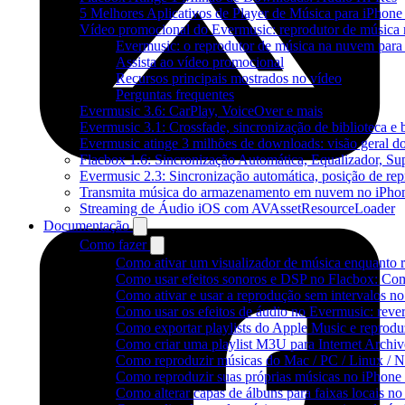
5 Melhores Aplicativos de Player de Música para iPhon
Vídeo promocional do Evermusic: reprodutor de música
Evermusic: o reprodutor de música na nuvem para
Assista ao vídeo promocional
Recursos principais mostrados no vídeo
Perguntas frequentes
Evermusic 3.6: CarPlay, VoiceOver e mais
Evermusic 3.1: Crossfade, sincronização de biblioteca e
Evermusic atinge 3 milhões de downloads: visão geral do
Flacbox 1.6: Sincronização Automática, Equalizador, S
Evermusic 2.3: Sincronização automática, posição de rep
Transmita música do armazenamento em nuvem no iPho
Streaming de Áudio iOS com AVAssetResourceLoader
Documentação
Como fazer
Como ativar um visualizador de música enquanto 
Como usar efeitos sonoros e DSP no Flacbox: Com
Como ativar e usar a reprodução sem intervalos n
Como usar os efeitos de áudio no Evermusic: rever
Como exportar playlists do Apple Music e reprod
Como criar uma playlist M3U para Internet Archi
Como reproduzir músicas do Mac / PC / Linux /
Como reproduzir suas próprias músicas no iPhone
Como alterar capas de álbuns para faixas locais no 