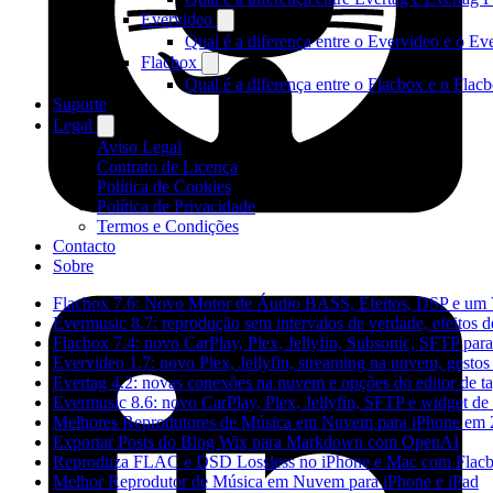
Evervideo
Qual é a diferença entre o Evervideo e o E
Flacbox
Qual é a diferença entre o Flacbox e o Fla
Suporte
Legal
Aviso Legal
Contrato de Licença
Política de Cookies
Política de Privacidade
Termos e Condições
Contacto
Sobre
Flacbox 7.6: Novo Motor de Áudio BASS, Efeitos, DSP e um V
Evermusic 8.7: reprodução sem intervalos de verdade, efeitos 
Flacbox 7.4: novo CarPlay, Plex, Jellyfin, Subsonic, SFTP par
Evervideo 1.7: novo Plex, Jellyfin, streaming na nuvem, gesto
Evertag 4.2: novas conexões na nuvem e opções do editor de t
Evermusic 8.6: novo CarPlay, Plex, Jellyfin, SFTP e widget de 
Melhores Reprodutores de Música em Nuvem para iPhone em
Exportar Posts do Blog Wix para Markdown com OpenAI
Reproduza FLAC e DSD Lossless no iPhone e Mac com Flac
Melhor Reprodutor de Música em Nuvem para iPhone e iPad