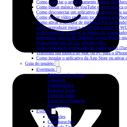
Como conectar o armazenamento interno do Blues
Como baixar música do YouTube e ouvir música of
Como desconectar um aplicativo de terceiros da s
Como gravar vídeo enquanto toca música no iPho
Como ativar o servidor de mídia DLNA no Window
Como reproduzir música no iPhone a partir do
Como transferir arquivos de música do computado
Reproduza músicas do Dropbox no seu iPhone quan
Como editar tags ID3 no iPhone e Mac
Como reproduzir arquivos locais (arquivos do iTu
Transmita sua música do Mac ou PC para o iPho
Como instalar o aplicativo da App Store ou ativa
Guia do usuário
Evermusic
Biblioteca de música
Conexões
Configurações
Ficheiros locais
Leitor de áudio
Listas de reprodução
Navegação
Evertag
Conexões
Configurações
Editor de Tags