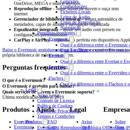
Conexões
OneDrive, MEGA e mais 8 serviços
Configurações
Reprodução offline
– baixe faixas da nuvem e ouça sem
Ficheiros Locais
internet
Leitor de Áudio
Gerenciador de biblioteca musical
– leitura automática de
Listas de Reprodução
metadados, capas de álbuns e navegação organizada
Navegação
Equalizador integrado
– ajuste seu áudio com presets ou
Perguntas frequentes
configurações personalizadas
Evermusic
CarPlay e AirPlay
– reprodução perfeita em dispositivos Appl
Qual é a diferença entre o Evermusic 
Baixe o Evermusic gratuitamente na App Store
e experimente com su
Qual é a diferença entre o Evermusi
própria biblioteca de música na nuvem.
Evertag
Qual é a diferença entre Evertag e E
Perguntas frequentes
Evervideo
Qual é a diferença entre o Evervideo
Flacbox
O que é o Evermusic?
Qual é a diferença entre o Flacbox e
O Evermusic é gratuito para baixar?
Legal
Quais serviços de nuvem o Evermusic suporta?
Aviso Legal
Última modificação
julho 2, 2019
Contrato de Licença
Política de Cookies
Produtos
Ajuda
Legal
Empresa
Política de Privacidade
Termos e Condições
Evervideo
FAQ
Aviso
Sobre
Produtos
Evermusic
Como
legal
Blog
Evermusic - Reprodutor de Música Offline para i