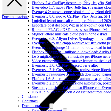
Flacbox 7.4: CarPlay ricostruito, Plex, Jellyfin, 
Evervideo 1.7: nuovi Plex, Jellyfin, streaming clou
Evertag 4.2: nuove connessioni cloud, opzioni dell'
Evermusic 8.6: nuovo CarPlay, Plex, Jellyfin, SFTP
Documentazione
I migliori lettori musicali cloud per iPhone nel 202
Esportare post del blog Wix in Markdown con O
Riproduci FLAC e DSD lossless su iPhone e Mac
Miglior lettore musicale cloud per iPhone e iPad
Evermusic 6.8: Aliyun Drive, Synology, nuovi stil
Evermusic Pro su Setapp Mobile: Musica cloud pe
Evermusic raggiunge 11 milioni di download in tu
Flacbox raggiunge 1 milione di download: Audio 
Le 5 migliori app lettore musicale per iPhone nel 
Video promozionale Evermusic: lettore musicale c
Evermusic 3.6: CarPlay, VoiceOver e altro
Evermusic 3.1: Crossfade, sincronizzazione libreri
Evermusic raggiunge 3 milioni di download: panora
Flacbox 1.6: Sincronizzazione automatica, equali
Evermusic 2.3: Sincronizzazione automatica, posiz
Streaming musicale dal cloud su iPhone con Ever
iOS Audio Streaming con AVAssetResourceLoade
Chi siamo
Contattaci
Documentazione
Domande frequenti