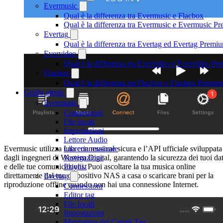
Evermusic
Qual è la differenza tra Evermusic e Flacbox
Qual è la differenza tra Evermusic e Evermusic P
Evertag
Qual è la differenza tra Evertag ed Evertag Premi
Evervideo
Qual è la differenza tra Evervideo e Evervideo P
Flacbox
Qual è la differenza tra Flacbox e Flacbox Premiu
Guida utente
Evermusic
Connessioni
File locali
Impostazioni
Lettore Audio
Evermusic utilizza una connessione sicura e l’API ufficiale sviluppata
Libreria musicale
dagli ingegneri di Western Digital, garantendo la sicurezza dei tuoi dat
Navigazione
e delle tue comunicazioni. Puoi ascoltare la tua musica online
Playlist
direttamente dal tuo dispositivo NAS a casa o scaricare brani per la
Evertag
riproduzione offline quando non hai una connessione Internet.
Connessioni
Editor tag
File locali
Impostazioni
Mappatura dei Campi Tag