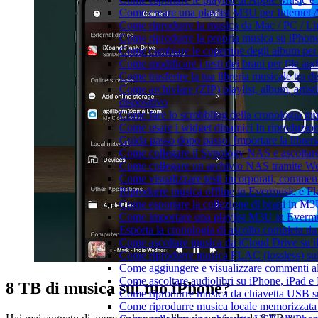
Come creare una playlist M3U per Internet 
Come riprodurre la musica da Mac / PC / 
Come riprodurre la propria musica su iPhon
Come cambiare le copertine degli album per l
Come modificare i testi dei brani per file 
Come trasferire la tua libreria musicale tra 
Come archiviare (ZIP) playlist, album, artisti
dispositivo
Come fare lo scrobbling della cronologia m
Come usare i widget dinamici In riproduzio
Guida passo dopo passo: Importare la librer
Come collegare il Synology NAS e ascoltar
Come collegare un archivio NAS tramite W
Come visualizzare testi incorporati, commen
Riprodurre musica offline in Evermusic e Flac
Come esportare la collezione di brani in 
Come importare una playlist M3U in Everm
Esporta la cronologia di ascolto completa d
Come ascoltare musica da iCloud Drive su 
Come riprodurre musica FLAC (lossless) su
Come aggiungere e visualizzare commenti al
Come ascoltare audiolibri su iPhone, iPad 
8 TB di musica sul tuo iPhone?
Come riprodurre musica da chiavetta USB 
Come riprodurre musica locale memorizzata