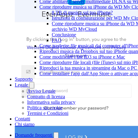
Come abilitare il server multimediale DLNA su Wi
Come riprodurre musica su iPhone da WD My C
8 TB di musica sul tuo iPhone?
Istruzioni di configurazione per WD My C
Come riprodurre musica su iPhone da WD M
archivio WD MyCloud
Conclusione
FAQ
Come trasferire file musicali dal computer all'iP
Riproduci musica da Dropbox sul tuo iPhone quand
Come modificare i tag ID3 su iPhone e Mac
Come riprodurre file locali (file iTunes) sul mio i
Riproduci la tua musica in streaming da Mac o 
Come installare l'app dall'App Store o attivare acq
Supporto
Legale
Avviso Legale
Contratto di licenza
Informativa sulla privacy
Politica sui cookie
Termini e Condizioni
Contatti
Chi siamo
Domande frequenti