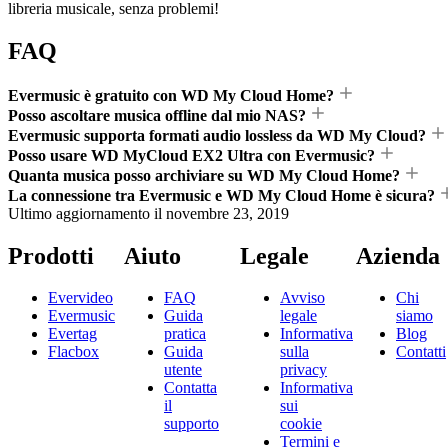
libreria musicale, senza problemi!
FAQ
Evermusic è gratuito con WD My Cloud Home?
Posso ascoltare musica offline dal mio NAS?
Evermusic supporta formati audio lossless da WD My Cloud?
Posso usare WD MyCloud EX2 Ultra con Evermusic?
Quanta musica posso archiviare su WD My Cloud Home?
La connessione tra Evermusic e WD My Cloud Home è sicura?
Ultimo aggiornamento il
novembre 23, 2019
Prodotti
Aiuto
Legale
Azienda
Evervideo
FAQ
Avviso
Chi
Evermusic
Guida
legale
siamo
Evertag
pratica
Informativa
Blog
Flacbox
Guida
sulla
Contatti
utente
privacy
Contatta
Informativa
il
sui
supporto
cookie
Termini e