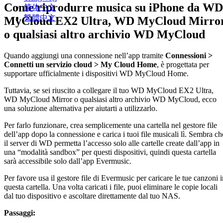
Come riprodurre musica su iPhone da WD
简体中文
繁體中文
MyCloud EX2 Ultra, WD MyCloud Mirro
o qualsiasi altro archivio WD MyCloud
Quando aggiungi una connessione nell’app tramite
Connessioni >
Connetti un servizio cloud > My Cloud Home
, è progettata per
supportare ufficialmente i dispositivi WD MyCloud Home.
Tuttavia, se sei riuscito a collegare il tuo WD MyCloud EX2 Ultra,
WD MyCloud Mirror o qualsiasi altro archivio WD MyCloud, ecco
una soluzione alternativa per aiutarti a utilizzarlo.
Per farlo funzionare, crea semplicemente una cartella nel gestore file
dell’app dopo la connessione e carica i tuoi file musicali lì. Sembra ch
il server di WD permetta l’accesso solo alle cartelle create dall’app in
una “modalità sandbox” per questi dispositivi, quindi questa cartella
sarà accessibile solo dall’app Evermusic.
Per favore usa il gestore file di Evermusic per caricare le tue canzoni i
questa cartella. Una volta caricati i file, puoi eliminare le copie locali
dal tuo dispositivo e ascoltare direttamente dal tuo NAS.
Passaggi: