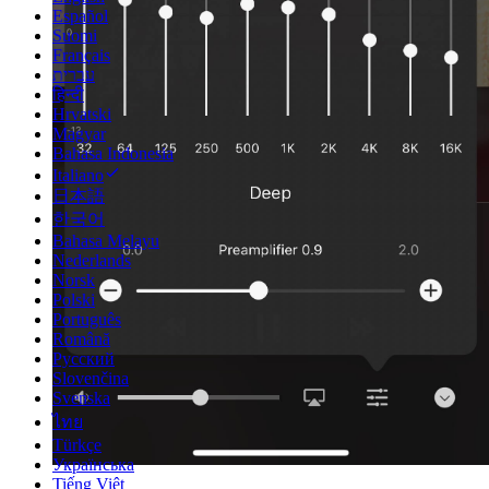
Español
Suomi
Français
עברית
हिन्दी
Hrvatski
Magyar
Bahasa Indonesia
Italiano
日本語
한국어
Bahasa Melayu
Nederlands
Norsk
Polski
Português
Română
Русский
Slovenčina
Svenska
ไทย
Türkçe
Українська
Tiếng Việt