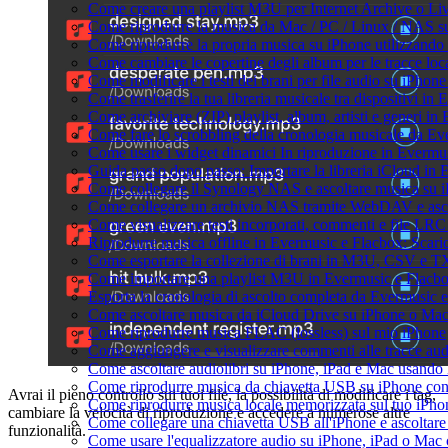
Come creare una playlist M3U per Internet Archive o Li
Come riprodurre la musica da Mac / PC / Linux / NAS 
Come riprodurre la propria musica su iPhone utilizzando
Come cambiare le copertine degli album per le tracce loca
Come modificare i testi dei brani per file audio su iPho
Come trasferire la tua libreria musicale tra dispositivi i
Come archiviare (ZIP) playlist, album, artisti e generi in 
Come fare lo scrobbling della cronologia musicale da Ev
Come usare i widget dinamici In riproduzione in Evermu
Guida passo dopo passo: Importare la libreria iCloud in
Come collegare il Synology NAS e ascoltare musica su 
Come collegare un archivio NAS tramite WebDAV e asco
Come visualizzare testi incorporati, commenti e file LR
Riprodurre musica offline in Evermusic e Flacbox: Scaricar
Come esportare la collezione di brani in M3U, CSV e T
Come importare una playlist M3U in Evermusic e Flacb
Esporta la cronologia di ascolto completa da Evermusic 
Come ascoltare musica da iCloud Drive su iPhone o Ma
Come riprodurre musica FLAC (lossless) sul mio iPhone
Come aggiungere e visualizzare commenti alle tracce au
Come ascoltare audiolibri su iPhone, iPad e Mac usando
Come riprodurre musica da chiavetta USB su iPhone co
Avrai il pieno controllo sui tuoi file, la possibilità di modificare i tag,
Come riprodurre musica locale memorizzata sul tuo iPh
cambiare la velocità di riproduzione e accedere a numerose altre
Come collegare una chiavetta USB all'iPhone e ascoltare m
funzionalità.
Come usare l'equalizzatore audio su iPhone, iPad o Mac