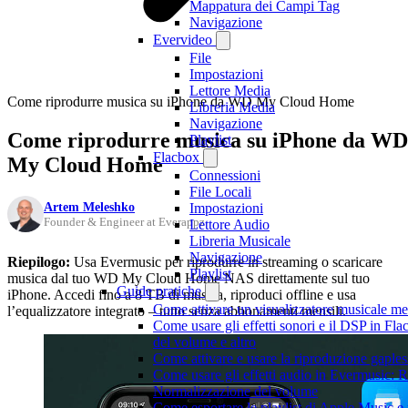
Mappatura dei Campi Tag
Navigazione
Evervideo
File
Impostazioni
Lettore Media
Come riprodurre musica su iPhone da WD My Cloud Home
Libreria Media
Navigazione
Come riprodurre musica su iPhone da WD
Playlist
Flacbox
My Cloud Home
Connessioni
File Locali
Artem Meleshko
Impostazioni
Founder & Engineer at Everappz
Lettore Audio
Libreria Musicale
Navigazione
Riepilogo:
Usa Evermusic per riprodurre in streaming o scaricare
Playlist
musica dal tuo WD My Cloud Home NAS direttamente sul tuo
Guide pratiche
iPhone. Accedi fino a 8 TB di musica, riproduci offline e usa
Come attivare un visualizzatore musicale me
l’equalizzatore integrato – tutto senza abbonamenti mensili.
Come usare gli effetti sonori e il DSP in F
del volume e altro
Come attivare e usare la riproduzione gaple
Come usare gli effetti audio in Evermusic: 
Normalizzazione del volume
Come esportare le playlist di Apple Music e