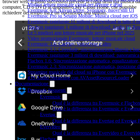
browser web. Il passo successivo prevede la copia della tua musica da
Miglior lettore musicale cloud per iPhone e iPad
computer, CD o DVD al dispositivo My Cloud Home, che potrebbe
Evermusic 6.8: Aliyun Drive, Synology, nuovi stili UI
richiedere del tempo ma è un’operazione una tantum.
Evermusic Pro su Setapp Mobile: Musica cloud per iOS
Evermusic raggiunge 11 milioni di download in tutto il 
Flacbox raggiunge 1 milione di download: Audio Hi-Res
Le 5 migliori app lettore musicale per iPhone nel 2025
Video promozionale Evermusic: lettore musicale cloud
Evermusic 3.6: CarPlay, VoiceOver e altro
Evermusic 3.1: Crossfade, sincronizzazione libreria e ba
Evermusic raggiunge 3 milioni di download: panoramica d
Flacbox 1.6: Sincronizzazione automatica, equalizzator
Evermusic 2.3: Sincronizzazione automatica, posizione di
Streaming musicale dal cloud su iPhone con Evermusic
iOS Audio Streaming con AVAssetResourceLoader
Documentazione
Domande frequenti
Evermusic
Qual è la differenza tra Evermusic e Flacbo
Qual è la differenza tra Evermusic e Everm
Evertag
Qual è la differenza tra Evertag ed Evertag
Evervideo
Qual è la differenza tra Evervideo e Everv
Flacbox