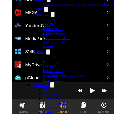
Qual è la differenza tra Flacbox e Flacbox
Guida utente
Evermusic
Connessioni
File locali
Impostazioni
Lettore Audio
Libreria musicale
Navigazione
Playlist
Evertag
Connessioni
Editor tag
File locali
Impostazioni
Mappatura dei Campi Tag
Navigazione
Evervideo
File
Impostazioni
Lettore Media
Libreria Media
Navigazione
Playlist