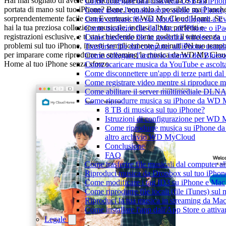
Hai mai sognato di avere un’enorme libreria musicale da 8 TB a
Come collegare una chiavetta USB all'iPhone e
portata di mano sul tuo iPhone? Bene, non solo è possibile ma è anch
Come usare l'equalizzatore audio su iPhone
sorprendentemente facile con Evermusic e WD My Cloud Home. Se
Come caricare file sul cloud e collegarli a 
hai la tua preziosa collezione musicale, inclusi album preferiti e
Come trasferire file dal Mac all'iPhone o iP
registrazioni esclusive, e ti stai chiedendo come goderti il tutto senza
Come trasferire file in modalità wireless d
problemi sul tuo iPhone, investi semplicemente 2 minuti del tuo temp
Trasferire file dal computer all'iPhone usan
per imparare come riprodurre in streaming la musica da WD My Clo
Come collegare l'archivio interno del Blu
Home al tuo iPhone senza sforzo.
Come scaricare musica da YouTube e ascolta
Come disconnettere un'app di terze parti da
Come registrare video mentre si riproduce 
Come abilitare il server multimediale DLNA
Come riprodurre musica su iPhone da WD
8 TB di musica sul tuo iPhone?
Istruzioni di configurazione per W
Come riprodurre musica su iPhone 
altro archivio WD MyCloud
Conclusione
FAQ
Come trasferire file musicali dal computer 
Riproduci musica da Dropbox sul tuo iPhone
Come modificare i tag ID3 su iPhone e Mac
Come riprodurre file locali (file iTunes) sul
Riproduci la tua musica in streaming da M
Come installare l'app dall'App Store o attiv
Legale