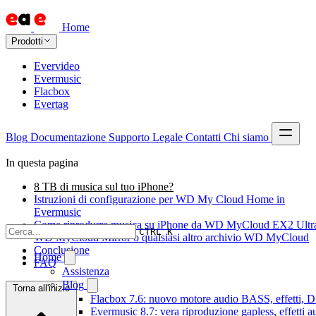
Home
Prodotti
Evervideo
Evermusic
Flacbox
Evertag
Blog
Documentazione
Supporto
Legale
Contatti
Chi siamo
In questa pagina
8 TB di musica sul tuo iPhone?
Istruzioni di configurazione per WD My Cloud Home in
Evermusic
Come riprodurre musica su iPhone da WD MyCloud EX2 Ultr
CTRL K
WD MyCloud Mirror o qualsiasi altro archivio WD MyCloud
Conclusione
Home
FAQ
Assistenza
Blog
Torna all'inizio
Flacbox 7.6: nuovo motore audio BASS, effetti, DS
Evermusic 8.7: vera riproduzione gapless, effetti 