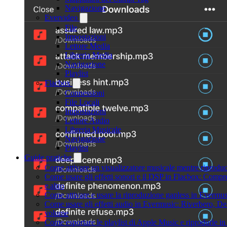
Navigazione
Evervideo
File
Impostazioni
Lettore Media
Libreria Media
Navigazione
Playlist
Flacbox
Connessioni
File Locali
Impostazioni
Lettore Audio
Libreria Musicale
Navigazione
Playlist
Guide pratiche
Come attivare un visualizzatore musicale mentre riprodu
Come usare gli effetti sonori e il DSP in Flacbox: Comp
e altro
Come attivare e usare la riproduzione gapless in Evermus
Come usare gli effetti audio in Evermusic: Riverbero, D
volume
Come esportare le playlist di Apple Music e riprodurle 