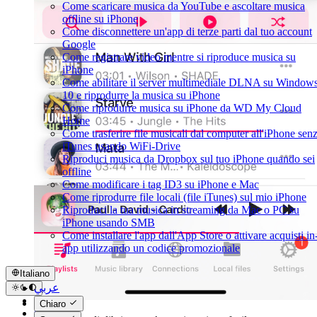
Come scaricare musica da YouTube e ascoltare musica
offline su iPhone
Come disconnettere un'app di terze parti dal tuo account
Google
Come registrare video mentre si riproduce musica su
iPhone
Come abilitare il server multimediale DLNA su Window
10 e riprodurre la musica su iPhone
Come riprodurre musica su iPhone da WD My Cloud
Home
Come trasferire file musicali dal computer all'iPhone sen
iTunes usando WiFi-Drive
Riproduci musica da Dropbox sul tuo iPhone quando sei
offline
Come modificare i tag ID3 su iPhone e Mac
Come riprodurre file locali (file iTunes) sul mio iPhone
Riproduci la tua musica in streaming da Mac o PC su
iPhone usando SMB
Come installare l'app dall'App Store o attivare acquisti in
app utilizzando un codice promozionale
Italiano
عربي
Català
Chiaro
Čeština