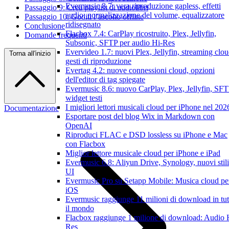
Evermusic 8.7: vera riproduzione gapless, effetti
Passaggio 9: Crea playlist di audiolibri
audio, normalizzazione del volume, equalizzatore
Passaggio 10: Goditi l’ascolto offline
ridisegnato
Conclusione
Flacbox 7.4: CarPlay ricostruito, Plex, Jellyfin,
Domande frequenti
Subsonic, SFTP per audio Hi-Res
Evervideo 1.7: nuovi Plex, Jellyfin, streaming clou
Torna all'inizio
gesti di riproduzione
Evertag 4.2: nuove connessioni cloud, opzioni
dell'editor di tag spiegate
Evermusic 8.6: nuovo CarPlay, Plex, Jellyfin, SFT
widget testi
I migliori lettori musicali cloud per iPhone nel 202
Documentazione
Esportare post del blog Wix in Markdown con
OpenAI
Riproduci FLAC e DSD lossless su iPhone e Mac
con Flacbox
Miglior lettore musicale cloud per iPhone e iPad
Evermusic 6.8: Aliyun Drive, Synology, nuovi stili
UI
Evermusic Pro su Setapp Mobile: Musica cloud pe
iOS
Evermusic raggiunge 11 milioni di download in tut
il mondo
Flacbox raggiunge 1 milione di download: Audio 
Res