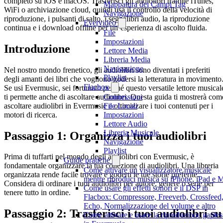
completo su iOS e macOS. Trasferisci gli audiolibri tramite iTunes,
Mappatura dei Campi Tag
WiFi o archiviazione cloud, quindi usa il controllo della velocità di
Navigazione
riproduzione, i pulsanti di salto, i segnalibri audio, la riproduzione
Evervideo
continua e i download offline per un’esperienza di ascolto fluida.
File
Impostazioni
Introduzione
Lettore Media
Libreria Media
Navigazione
Nel nostro mondo frenetico, gli audiolibri sono diventati i preferiti
Playlist
degli amanti dei libri che vogliono godersi la letteratura in movimento
Flacbox
Se usi Evermusic, sei fortunato perché questo versatile lettore musical
ti permette anche di ascoltare audiolibri. Questa guida ti mostrerà com
Connessioni
ascoltare audiolibri in Evermusic e ottimizzare i tuoi contenuti per i
File Locali
motori di ricerca.
Impostazioni
Lettore Audio
Libreria Musicale
Passaggio 1: Organizza i tuoi audiolibri
Navigazione
Playlist
Prima di tuffarti nel mondo degli audiolibri con Evermusic, è
Guide pratiche
fondamentale organizzare la tua collezione di audiolibri. Una libreria
Come attivare un visualizzatore musicale
organizzata rende facile trovare e goderti le tue storie preferite.
mentre riproduci musica su iPhone, iPad e 
Considera di ordinare i tuoi audiolibri per autore, genere o serie per
Come usare gli effetti sonori e il DSP in
tenere tutto in ordine.
Flacbox: Compressore, Freeverb, Crossfeed
Echo, Normalizzazione del volume e altro
Passaggio 2: Trasferisci i tuoi audiolibri su
Come attivare e usare la riproduzione gaples