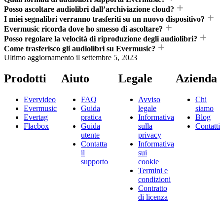
Posso ascoltare audiolibri dall’archiviazione cloud?
I miei segnalibri verranno trasferiti su un nuovo dispositivo?
Evermusic ricorda dove ho smesso di ascoltare?
Posso regolare la velocità di riproduzione degli audiolibri?
Come trasferisco gli audiolibri su Evermusic?
Ultimo aggiornamento il
settembre 5, 2023
Prodotti
Aiuto
Legale
Azienda
Evervideo
FAQ
Avviso
Chi
Evermusic
Guida
legale
siamo
Evertag
pratica
Informativa
Blog
Flacbox
Guida
sulla
Contatti
utente
privacy
Contatta
Informativa
il
sui
supporto
cookie
Termini e
condizioni
Contratto
di licenza