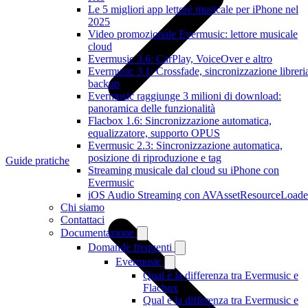
Le 5 migliori app lettore musicale per iPhone nel
2025
Video promozionale Evermusic: lettore musicale
cloud
Evermusic 3.6: CarPlay, VoiceOver e altro
Evermusic 3.1: Crossfade, sincronizzazione libreri
backup
Evermusic raggiunge 3 milioni di download:
panoramica delle funzionalità
Flacbox 1.6: Sincronizzazione automatica,
equalizzatore, supporto OPUS
Evermusic 2.3: Sincronizzazione automatica,
posizione di riproduzione e tag
Guide pratiche
Streaming musicale dal cloud su iPhone con
Evermusic
iOS Audio Streaming con AVAssetResourceLoade
Chi siamo
Contattaci
Documentazione
Domande frequenti
Evermusic
Qual è la differenza tra Evermusic e
Flacbox
Qual è la differenza tra Evermusic e