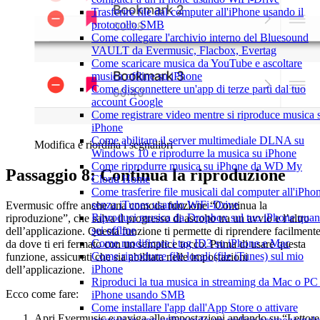
Trasferire file dal computer all'iPhone usando il
protocollo SMB
Come collegare l'archivio interno del Bluesound
VAULT da Evermusic, Flacbox, Evertag
Come scaricare musica da YouTube e ascoltare
musica offline su iPhone
Come disconnettere un'app di terze parti dal tuo
account Google
Come registrare video mentre si riproduce musica 
iPhone
Come abilitare il server multimediale DLNA su
Modifica e riordina i segnalibri
Windows 10 e riprodurre la musica su iPhone
Come riprodurre musica su iPhone da WD My
Passaggio 8: Continua la riproduzione
Cloud Home
Come trasferire file musicali dal computer all'iPho
senza iTunes usando WiFi-Drive
Evermusic offre anche una comoda funzione “Continua la
Riproduci musica da Dropbox sul tuo iPhone qua
riproduzione”, che salva il progresso di ascolto tra un avvio e l’altro
sei offline
dell’applicazione. Questa funzione ti permette di riprendere facilment
Come modificare i tag ID3 su iPhone e Mac
da dove ti eri fermato con un semplice tocco. Prima di usare questa
Come riprodurre file locali (file iTunes) sul mio
funzione, assicurati che sia abilitata nelle impostazioni
iPhone
dell’applicazione.
Riproduci la tua musica in streaming da Mac o PC
Ecco come fare:
iPhone usando SMB
Come installare l'app dall'App Store o attivare
Apri Evermusic e naviga alle impostazioni andando su “Lettore