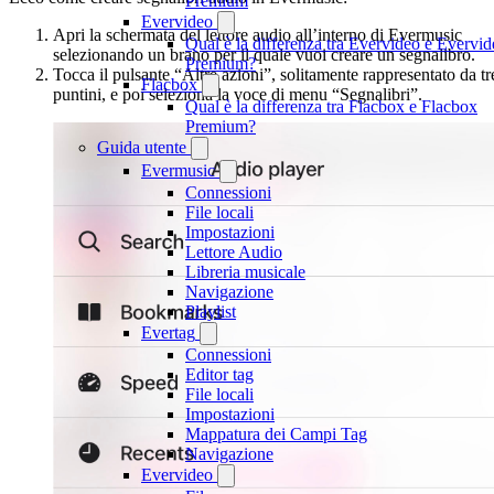
Premium
Evervideo
Apri la schermata del lettore audio all’interno di Evermusic
Qual è la differenza tra Evervideo e Evervi
selezionando un brano per il quale vuoi creare un segnalibro.
Premium?
Tocca il pulsante “Altre azioni”, solitamente rappresentato da tr
Flacbox
puntini, e poi seleziona la voce di menu “Segnalibri”.
Qual è la differenza tra Flacbox e Flacbox
Premium?
Guida utente
Evermusic
Connessioni
File locali
Impostazioni
Lettore Audio
Libreria musicale
Navigazione
Playlist
Evertag
Connessioni
Editor tag
File locali
Impostazioni
Mappatura dei Campi Tag
Navigazione
Evervideo