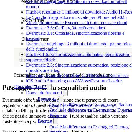
Evermusic raggiunge 11 milioni di download in tutto il
mondo
Flacbox raggiunge 1 milione di download: Audio Hi-Res
Le 5 migliori app lettore musicale per iPhone nel 2025
Video promozionale Evermusic: lettore musicale cloud
Evermusic 3.6: CarPlay, VoiceOver e altro
Evermusic 3.1: Crossfade, sincronizzazione libreria e
backup
Evermusic raggiunge 3 milioni di download: panoramica
delle funzionalità
Flacbox 1.6: Sincronizzazione automatica, equalizzatore,
supporto OPUS
Evermusic 2.3: Sincronizzazione automatica, posizione d
riproduzione e tag
Personalizza i pulsanti di controllo della riproduzione
Streaming musicale dal cloud su iPhone con Evermusic
iOS Audio Streaming con AVAssetResourceLoader
Passaggio 7: Crea segnalibri audio
Documentazione
Domande frequenti
Evermusic
Evermusic offre una comoda funzione che ti permette di creare
Qual è la differenza tra Evermusic e Flacbo
segnalibri audio. Questi segnalibri sono archiviati non solo nel
Qual è la differenza tra Evermusic e Evermu
database dell’applicazione ma anche nei metadati del file. Ciò signific
Premium
che se passi a un nuovo dispositivo, i tuoi segnalibri audio verranno
Evertag
trasferiti senza problemi.
Qual è la differenza tra Evertag ed Evertag
Ecco come creare segnalibri audio in Evermusic: