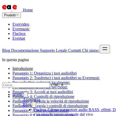
Home
Prodotti
Evervideo
Evermusic
Flacbox
Evertag
Blog
Documentazione
Supporto
Legale
Contatti
Chi siamo
In questa pagina
Introduzione
Passaggio 1: Organizza i tuoi audiolibri
Passaggio 2: Trasferisci i tuoi audiolibri su Evermusic
Per audiolibri archiviati localmente:
CTRL K
Per audiolibri archiviati nel cloud:
Passaggio 3: Accedi ai tuoi audiolibri
Home
Passaggio 4: Controlli di riproduzione
Assistenza
Passaggio 5: Regola la velocità di riproduzione
Blog
Passaggio 6: Regola i controlli di riproduzione
Flacbox 7.6: nuovo motore audio BASS, effetti, 
Passaggio 7: Crea segnalibri audio
e un visualizzatore musicale dal vivo
Passaggio 8: Continua la riproduzione