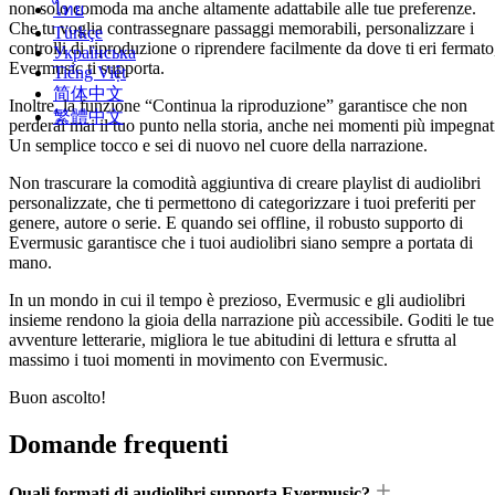
non solo comoda ma anche altamente adattabile alle tue preferenze.
ไทย
Che tu voglia contrassegnare passaggi memorabili, personalizzare i
Türkçe
controlli di riproduzione o riprendere facilmente da dove ti eri fermato
Українська
Evermusic ti supporta.
Tiếng Việt
简体中文
Inoltre, la funzione “Continua la riproduzione” garantisce che non
繁體中文
perderai mai il tuo punto nella storia, anche nei momenti più impegnat
Un semplice tocco e sei di nuovo nel cuore della narrazione.
Non trascurare la comodità aggiuntiva di creare playlist di audiolibri
personalizzate, che ti permettono di categorizzare i tuoi preferiti per
genere, autore o serie. E quando sei offline, il robusto supporto di
Evermusic garantisce che i tuoi audiolibri siano sempre a portata di
mano.
In un mondo in cui il tempo è prezioso, Evermusic e gli audiolibri
insieme rendono la gioia della narrazione più accessibile. Goditi le tue
avventure letterarie, migliora le tue abitudini di lettura e sfrutta al
massimo i tuoi momenti in movimento con Evermusic.
Buon ascolto!
Domande frequenti
Quali formati di audiolibri supporta Evermusic?