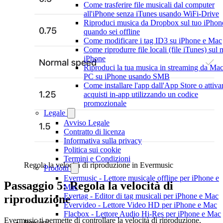
Come trasferire file musicali dal computer
all'iPhone senza iTunes usando WiFi-Drive
Riproduci musica da Dropbox sul tuo iPhon
quando sei offline
Come modificare i tag ID3 su iPhone e Mac
Come riprodurre file locali (file iTunes) sul 
iPhone
Riproduci la tua musica in streaming da Mac
PC su iPhone usando SMB
Come installare l'app dall'App Store o attiva
acquisti in-app utilizzando un codice
promozionale
Legale
Avviso Legale
Contratto di licenza
Informativa sulla privacy
Politica sui cookie
Termini e Condizioni
Regola la velocità di riproduzione in Evermusic
Prodotti
Evermusic - Lettore musicale offline per iPhone e
Passaggio 5: Regola la velocità di
Mac
Evertag - Editor di tag musicali per iPhone e Mac
riproduzione
Evervideo - Lettore Video HD per iPhone e Mac
Flacbox - Lettore Audio Hi-Res per iPhone e Mac
Evermusic ti permette di controllare la velocità di riproduzione,
Prodotti