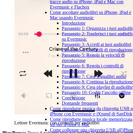
tracce audio su iPhone, iPad e Mac con
Evermusic e Flacbox
Come ascoltare audiolibri su iPhone, iPad e
Mac usando Evermusic
Introduzione
Passaggio 1: Organizza i tuoi audiolib
Passaggio 2: Trasferisci i tuoi audiolib
su Evermusic
Passaggio 3: Accedi ai tuoi audiolibri
Passaggio 4: Controlli di riproduzione
Passaggio 5: Regola la velocità di
riproduzione
Passaggio 6: Regola i controlli di
riproduzione
Passaggio 7: Crea segnalibri audio
Passaggio 8: Continua la riproduzione
Passaggio 9: Crea playlist di audiolibr
Passaggio 10: Goditi l’ascolto offline
Conclusione
Domande frequenti
Come riprodurre musica da chiavetta USB s
iPhone con Evermusic e iXpand di SanDisk
Come riprodurre musica locale memorizzata
Lettore Evermusic con controlli per audiolibri
sul tuo iPhone o Mac
Come collegare una chiavetta USB all'iPho
Play/Pausa:
Tocca il pulsante play per avviare la riproduzione e metti