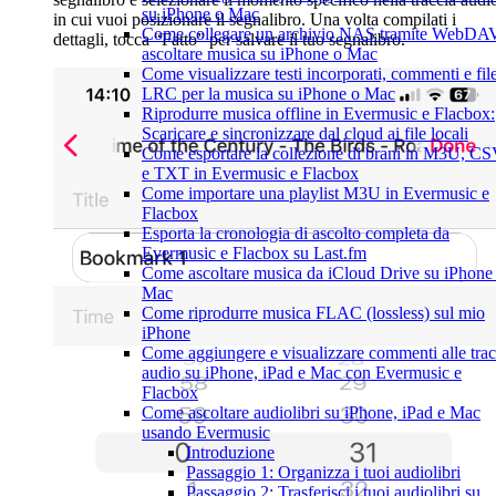
su iPhone o Mac
in cui vuoi posizionare il segnalibro. Una volta compilati i
Come collegare un archivio NAS tramite WebDA
dettagli, tocca “Fatto” per salvare il tuo segnalibro.
ascoltare musica su iPhone o Mac
Come visualizzare testi incorporati, commenti e fil
LRC per la musica su iPhone o Mac
Riprodurre musica offline in Evermusic e Flacbox:
Scaricare e sincronizzare dal cloud ai file locali
Come esportare la collezione di brani in M3U, C
e TXT in Evermusic e Flacbox
Come importare una playlist M3U in Evermusic e
Flacbox
Esporta la cronologia di ascolto completa da
Evermusic e Flacbox su Last.fm
Come ascoltare musica da iCloud Drive su iPhone
Mac
Come riprodurre musica FLAC (lossless) sul mio
iPhone
Come aggiungere e visualizzare commenti alle tra
audio su iPhone, iPad e Mac con Evermusic e
Flacbox
Come ascoltare audiolibri su iPhone, iPad e Mac
usando Evermusic
Introduzione
Passaggio 1: Organizza i tuoi audiolibri
Passaggio 2: Trasferisci i tuoi audiolibri su