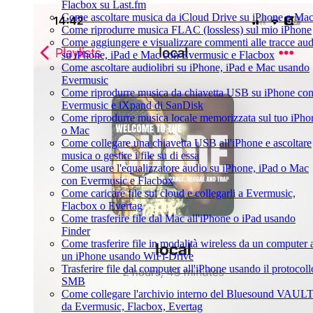
Flacbox su Last.fm
Come ascoltare musica da iCloud Drive su iPhone o Ma
Come riprodurre musica FLAC (lossless) sul mio iPhone
Come aggiungere e visualizzare commenti alle tracce aud
su iPhone, iPad e Mac con Evermusic e Flacbox
Come ascoltare audiolibri su iPhone, iPad e Mac usando
Evermusic
Come riprodurre musica da chiavetta USB su iPhone co
Evermusic e iXpand di SanDisk
Come riprodurre musica locale memorizzata sul tuo iPho
o Mac
Come collegare una chiavetta USB all'iPhone e ascoltare
musica o gestire i file su di essa
Come usare l'equalizzatore audio su iPhone, iPad o Mac
con Evermusic e Flacbox
Come caricare file sul cloud e collegarli a Evermusic,
Flacbox o Evertag
Come trasferire file dal Mac all'iPhone o iPad usando
Finder
Come trasferire file in modalità wireless da un computer 
un iPhone usando WiFi-Drive
Trasferire file dal computer all'iPhone usando il protocoll
SMB
Come collegare l'archivio interno del Bluesound VAUL
da Evermusic, Flacbox, Evertag