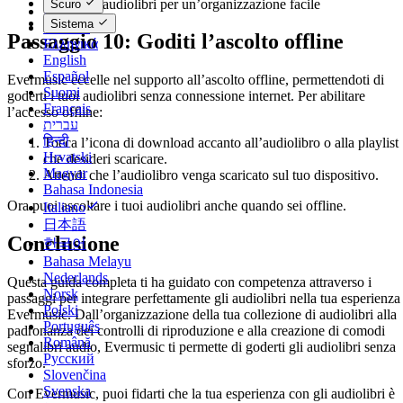
Playlist di audiolibri per un’organizzazione facile
Scuro
Dansk
Sistema
Deutsch
Passaggio 10: Goditi l’ascolto offline
Ελληνικά
English
Español
Evermusic eccelle nel supporto all’ascolto offline, permettendoti di
Suomi
goderti i tuoi audiolibri senza connessione internet. Per abilitare
Français
l’accesso offline:
עברית
हिन्दी
Tocca l’icona di download accanto all’audiolibro o alla playlist
Hrvatski
che desideri scaricare.
Magyar
Attendi che l’audiolibro venga scaricato sul tuo dispositivo.
Bahasa Indonesia
Ora puoi ascoltare i tuoi audiolibri anche quando sei offline.
Italiano
日本語
Conclusione
한국어
Bahasa Melayu
Nederlands
Questa guida completa ti ha guidato con competenza attraverso i
Norsk
passaggi per integrare perfettamente gli audiolibri nella tua esperienza
Polski
Evermusic. Dall’organizzazione della tua collezione di audiolibri alla
Português
padronanza dei controlli di riproduzione e alla creazione di comodi
Română
segnalibri audio, Evermusic ti permette di goderti gli audiolibri senza
Русский
sforzo.
Slovenčina
Svenska
Con Evermusic, puoi fidarti che la tua esperienza con gli audiolibri è