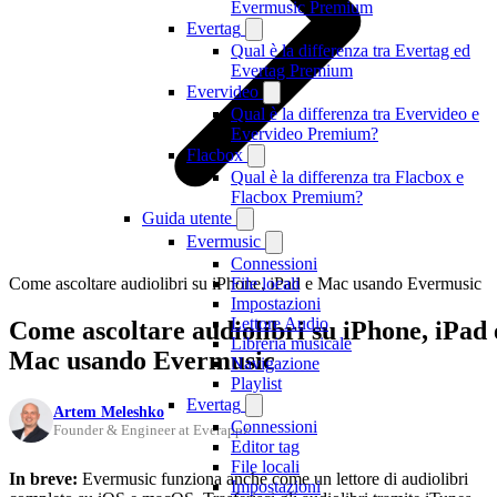
Evermusic Premium
Evertag
Qual è la differenza tra Evertag ed
Evertag Premium
Evervideo
Qual è la differenza tra Evervideo e
Evervideo Premium?
Flacbox
Qual è la differenza tra Flacbox e
Flacbox Premium?
Guida utente
Evermusic
Connessioni
Come ascoltare audiolibri su iPhone, iPad e Mac usando Evermusic
File locali
Impostazioni
Lettore Audio
Come ascoltare audiolibri su iPhone, iPad 
Libreria musicale
Mac usando Evermusic
Navigazione
Playlist
Evertag
Artem Meleshko
Connessioni
Founder & Engineer at Everappz
Editor tag
File locali
In breve:
Evermusic funziona anche come un lettore di audiolibri
Impostazioni