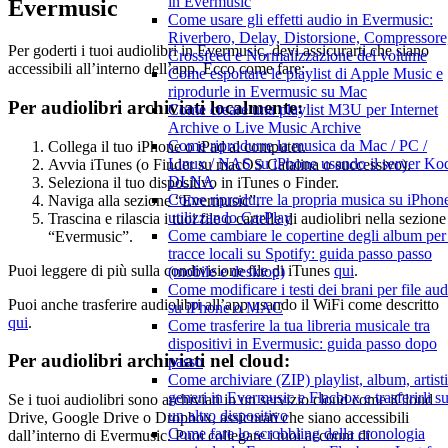
in Evermusic
Evermusic
Come usare gli effetti audio in Evermusic:
Riverbero, Delay, Distorsione, Compressore
Per goderti i tuoi audiolibri in Evermusic, devi assicurarti che siano
Crossfeed e Normalizzazione del volume
accessibili all’interno dell’app. Ecco come fare:
Come esportare le playlist di Apple Music e
riprodurle in Evermusic su Mac
Per audiolibri archiviati localmente:
Come creare una playlist M3U per Internet
Archive o Live Music Archive
Come riprodurre la musica da Mac / PC /
Collega il tuo iPhone o iPad al computer.
Linux / NAS su iPhone usando il server Ko
Avvia iTunes (o Finder su macOS Catalina o successivo).
DLNA
Seleziona il tuo dispositivo in iTunes o Finder.
Come riprodurre la propria musica su iPhon
Naviga alla sezione “Evermusic”.
utilizzando CarPlay
Trascina e rilascia i tuoi file o cartelle di audiolibri nella sezione
Come cambiare le copertine degli album per 
“Evermusic”.
tracce locali su Spotify: guida passo passo
Puoi leggere di più sulla condivisione file di iTunes
qui
.
(mobile e desktop)
Come modificare i testi dei brani per file aud
Puoi anche trasferire audiolibri all’app usando il WiFi come descritto
su iPhone o MAC
qui
.
Come trasferire la tua libreria musicale tra
dispositivi in Evermusic: guida passo dopo
Per audiolibri archiviati nel cloud:
passo
Come archiviare (ZIP) playlist, album, artisti
generi in Evermusic e Flacbox e trasferirli s
Se i tuoi audiolibri sono archiviati in un servizio cloud come iCloud
un altro dispositivo
Drive, Google Drive o Dropbox, assicurati che siano accessibili
Come fare lo scrobbling della cronologia
dall’interno di Evermusic. Puoi collegare i tuoi account di