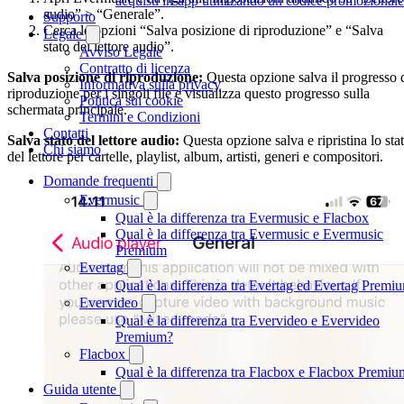
acquisti in-app utilizzando un codice promozionale
audio” > “Generale”.
Supporto
Cerca le opzioni “Salva posizione di riproduzione” e “Salva
Legale
stato del lettore audio”.
Avviso Legale
Contratto di licenza
Salva posizione di riproduzione:
Questa opzione salva il progresso 
Informativa sulla privacy
riproduzione per i singoli file e visualizza questo progresso sulla
Politica sui cookie
schermata principale.
Termini e Condizioni
Contatti
Salva stato del lettore audio:
Questa opzione salva e ripristina lo sta
Chi siamo
del lettore per cartelle, playlist, album, artisti, generi e compositori.
Domande frequenti
Evermusic
Qual è la differenza tra Evermusic e Flacbox
Qual è la differenza tra Evermusic e Evermusic
Premium
Evertag
Qual è la differenza tra Evertag ed Evertag Premi
Evervideo
Qual è la differenza tra Evervideo e Evervideo
Premium?
Flacbox
Qual è la differenza tra Flacbox e Flacbox Premiu
Guida utente