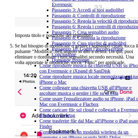
Evermusic
Passaggio 3: Accedi ai tuoi audiolibri
Passaggio 4: Controlli di riproduzione
Passaggio 5: Regola la velocità di riproduzi
Passaggio 6: Regola i controlli di riproduzio
Passaggio 7: Crea segnalibri audio
Imposta titolo e posizione del segnalibro
Passaggio 8: Continua la riproduzione
Passaggio 9: Crea playlist di audiolibri
Se hai bisogno di modificare o gestire i segnalibri creati, tocca i
Passaggio 10: Goditi l’ascolto offline
pulsante “Modifica” nell’angolo in alto a destra. Da qui, puoi
Conclusione
eliminare o riordinare i tuoi segnalibri secondo necessità. Una
Domande frequenti
volta apportate le modifiche, tocca “Fatto” per applicarle.
Come riprodurre musica da chiavetta USB su iPh
con Evermusic e iXpand di SanDisk
Come riprodurre musica locale memorizzata sul tu
iPhone o Mac
Come collegare una chiavetta USB all'iPhone e
ascoltare musica o gestire i file su di essa
Come usare l'equalizzatore audio su iPhone, iPad 
Mac con Evermusic e Flacbox
Come caricare file sul cloud e collegarli a Evermus
Flacbox o Evertag
Come trasferire file dal Mac all'iPhone o iPad usa
Finder
Come trasferire file in modalità wireless da un
computer a un iPhone usando WiFi-Drive