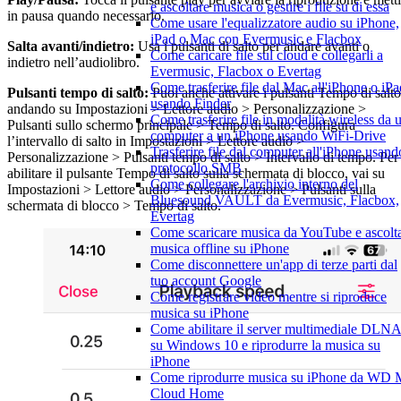
e ascoltare musica o gestire i file su di essa
in pausa quando necessario.
Come usare l'equalizzatore audio su iPhone,
iPad o Mac con Evermusic e Flacbox
Salta avanti/indietro:
Usa i pulsanti di salto per andare avanti o
Come caricare file sul cloud e collegarli a
indietro nell’audiolibro.
Evermusic, Flacbox o Evertag
Come trasferire file dal Mac all'iPhone o iPa
Pulsanti tempo di salto:
Puoi anche attivare i pulsanti Tempo di salto
usando Finder
andando su Impostazioni > Lettore audio > Personalizzazione >
Come trasferire file in modalità wireless da 
Pulsanti sullo schermo principale > Tempo di salto. Configura
computer a un iPhone usando WiFi-Drive
l’intervallo di salto in Impostazioni > Lettore audio >
Trasferire file dal computer all'iPhone usando
Personalizzazione > Pulsanti tempo di salto > Intervallo di tempo. Per
protocollo SMB
abilitare il pulsante Tempo di salto sulla schermata di blocco, vai su
Come collegare l'archivio interno del
Impostazioni > Lettore audio > Personalizzazione > Pulsanti sulla
Bluesound VAULT da Evermusic, Flacbox,
schermata di blocco > Tempo di salto.
Evertag
Come scaricare musica da YouTube e ascolt
musica offline su iPhone
Come disconnettere un'app di terze parti dal
tuo account Google
Come registrare video mentre si riproduce
musica su iPhone
Come abilitare il server multimediale DLN
su Windows 10 e riprodurre la musica su
iPhone
Come riprodurre musica su iPhone da WD
Cloud Home