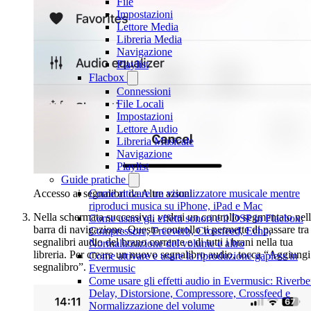
File
Impostazioni
Lettore Media
Libreria Media
Navigazione
Playlist
Flacbox
Connessioni
File Locali
Impostazioni
Lettore Audio
Libreria Musicale
Navigazione
Playlist
Guide pratiche
Come attivare un visualizzatore musicale mentre
Accesso ai segnalibri da Altre azioni
riproduci musica su iPhone, iPad e Mac
Nella schermata successiva, vedrai un controllo segmentato nel
Come usare gli effetti sonori e il DSP in Flacbox:
barra di navigazione. Questo controllo ti permette di passare tra 
Compressore, Freeverb, Crossfeed, Echo,
segnalibri audio del brano corrente e di tutti i brani nella tua
Normalizzazione del volume e altro
libreria. Per creare un nuovo segnalibro audio, tocca “Aggiungi
Come attivare e usare la riproduzione gapless in
segnalibro”.
Evermusic
Come usare gli effetti audio in Evermusic: Riverbe
Delay, Distorsione, Compressore, Crossfeed e
Normalizzazione del volume