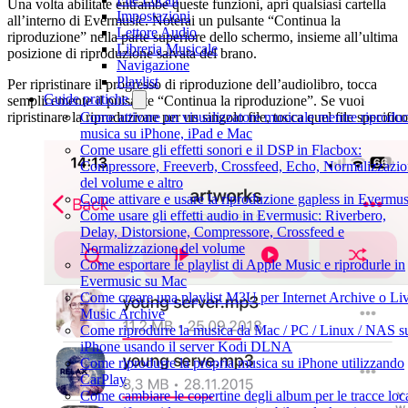
Una volta abilitate entrambe queste funzioni, apri qualsiasi cartella
Impostazioni
all’interno di Evermusic. Noterai un pulsante “Continua la
Lettore Audio
riproduzione” nella parte superiore dello schermo, insieme all’ultima
Libreria Musicale
posizione di riproduzione salvata del brano.
Navigazione
Playlist
Per ripristinare il progresso di riproduzione dell’audiolibro, tocca
Guide pratiche
semplicemente il pulsante “Continua la riproduzione”. Se vuoi
Come attivare un visualizzatore musicale mentre riproduc
ripristinare la riproduzione per un singolo file, tocca quel file specifico
musica su iPhone, iPad e Mac
Come usare gli effetti sonori e il DSP in Flacbox:
Compressore, Freeverb, Crossfeed, Echo, Normalizzazi
del volume e altro
Come attivare e usare la riproduzione gapless in Evermus
Come usare gli effetti audio in Evermusic: Riverbero,
Delay, Distorsione, Compressore, Crossfeed e
Normalizzazione del volume
Come esportare le playlist di Apple Music e riprodurle in
Evermusic su Mac
Come creare una playlist M3U per Internet Archive o Li
Music Archive
Come riprodurre la musica da Mac / PC / Linux / NAS s
iPhone usando il server Kodi DLNA
Come riprodurre la propria musica su iPhone utilizzando
CarPlay
Come cambiare le copertine degli album per le tracce loca