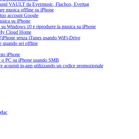
esound VAULT da Evermusic, Flacbox, Evertag
re musica offline su iPhone
l tuo account Google
musica su iPhone
 su Windows 10 e riprodurre la musica su iPhone
 My Cloud Home
all'iPhone senza iTunes usando WiFi-Drive
 quando sei offline
 mio iPhone
ac o PC su iPhone usando SMB
are acquisti in-app utilizzando un codice promozionale
 Mac