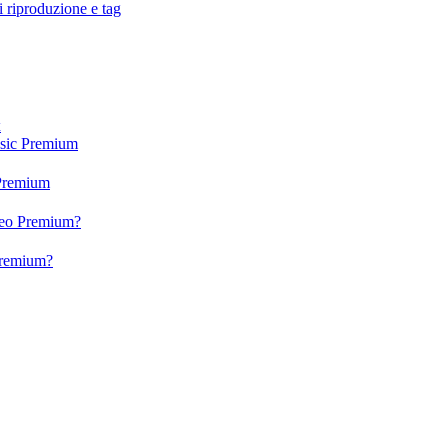
 riproduzione e tag
x
usic Premium
 Premium
ideo Premium?
 Premium?