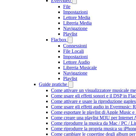
Evervideo
File
Impostazioni
Lettore Media
Libreria Media
Navigazione
Playlist
Flacbox
Connessioni
File Locali
Impostazioni
Lettore Audio
Libreria Musicale
Navigazione
Playlist
Guide pratiche
Come attivare un visualizzatore musicale me
Come usare gli effetti sonori e il DSP in F
Come attivare e usare la riproduzione gaple
Come usare gli effetti audio in Evermusic:
Come esportare le playlist di Apple Music e
Come creare una playlist M3U per Internet 
Come riprodurre la musica da Mac / PC / 
Come riprodurre la propria musica su iPhon
Come cambiare le copertine degli album per l