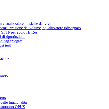
 visualizzatore musicale dal vivo
normalizzazione del volume, equalizzatore ridisegnato
ic, SFTP per audio Hi-Res
i di riproduzione
di tag spiegate
et testi
lacbox
mondo
ckup
elle funzionalità
e, supporto OPUS