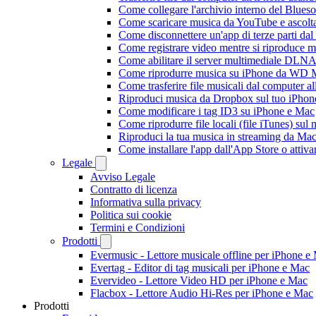
Come collegare l'archivio interno del Blu
Come scaricare musica da YouTube e ascolta
Come disconnettere un'app di terze parti da
Come registrare video mentre si riproduce 
Come abilitare il server multimediale DLNA
Come riprodurre musica su iPhone da WD
Come trasferire file musicali dal computer 
Riproduci musica da Dropbox sul tuo iPhone
Come modificare i tag ID3 su iPhone e Mac
Come riprodurre file locali (file iTunes) sul
Riproduci la tua musica in streaming da M
Come installare l'app dall'App Store o attiv
Legale
Avviso Legale
Contratto di licenza
Informativa sulla privacy
Politica sui cookie
Termini e Condizioni
Prodotti
Evermusic - Lettore musicale offline per iPhone e
Evertag - Editor di tag musicali per iPhone e Mac
Evervideo - Lettore Video HD per iPhone e Mac
Flacbox - Lettore Audio Hi-Res per iPhone e Mac
Prodotti