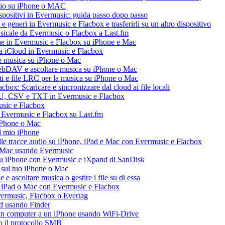
audio su iPhone o MAC
dispositivi in Evermusic: guida passo dopo passo
 e generi in Evermusic e Flacbox e trasferirli su un altro dispositivo
usicale da Evermusic o Flacbox a Last.fm
ne in Evermusic e Flacbox su iPhone e Mac
ia iCloud in Evermusic e Flacbox
e musica su iPhone o Mac
ebDAV e ascoltare musica su iPhone o Mac
ti e file LRC per la musica su iPhone o Mac
box: Scaricare e sincronizzare dal cloud ai file locali
M3U, CSV e TXT in Evermusic e Flacbox
usic e Flacbox
a Evermusic e Flacbox su Last.fm
iPhone o Mac
l mio iPhone
le tracce audio su iPhone, iPad e Mac con Evermusic e Flacbox
e Mac usando Evermusic
su iPhone con Evermusic e iXpand di SanDisk
 sul tuo iPhone o Mac
 ascoltare musica o gestire i file su di essa
, iPad o Mac con Evermusic e Flacbox
Evermusic, Flacbox o Evertag
ad usando Finder
a un computer a un iPhone usando WiFi-Drive
do il protocollo SMB