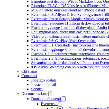
Esportare post del blog Wix in Markdown con O
Riproduci FLAC e DSD lossless su iPhone e Mac
Miglior lettore musicale cloud per iPhone e iPad
Evermusic 6.8: Aliyun Drive, Synology, nuovi stil
Evermusic Pro su Setapp Mobile: Musica cloud pe
Evermusic raggiunge 11 milioni di download in tu
Flacbox raggiunge 1 milione di download: Audio 
Le 5 migliori app lettore musicale per iPhone nel 
Video promozionale Evermusic: lettore musicale c
Evermusic 3.6: CarPlay, VoiceOver e altro
Evermusic 3.1: Crossfade, sincronizzazione libreri
Evermusic raggiunge 3 milioni di download: panora
Flacbox 1.6: Sincronizzazione automatica, equali
Evermusic 2.3: Sincronizzazione automatica, posiz
Streaming musicale dal cloud su iPhone con Ever
iOS Audio Streaming con AVAssetResourceLoade
Chi siamo
Contattaci
Indirizzo postale
Inviaci un’email
Seguici
Documentazione
Domande frequenti
Evermusic
Qual è la differenza tra Evermusic e 