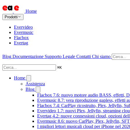
Home
Prodotti
Evervideo
Evermusic
Flacbox
Evertag
Blog
Documentazione
Supporto
Legale
Contatti
Chi siamo
⌘
K
Home
Assistenza
Blog
Flacbox 7.6: nuovo motore audio BASS, effetti, DS
Evermusic 8.7: vera riproduzione gapless, effetti 
Flacbox 7.4: CarPlay ricostruito, Plex, Jellyfin, 
Evervideo 1.7: nuovi Plex, Jellyfin, streaming clou
Evertag 4.2: nuove connessioni cloud, opzioni dell'
Evermusic 8.6: nuovo CarPlay, Plex, Jellyfin, SFTP
I migliori lettori musicali cloud per iPhone nel 202