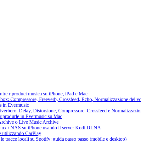
ntre riproduci musica su iPhone, iPad e Mac
lacbox: Compressore, Freeverb, Crossfeed, Echo, Normalizzazione del vo
ss in Evermusic
 Riverbero, Delay, Distorsione, Compressore, Crossfeed e Normalizzazi
 riprodurle in Evermusic su Mac
Archive o Live Music Archive
Linux / NAS su iPhone usando il server Kodi DLNA
e utilizzando CarPlay
e tracce locali su Spotify: guida passo passo (mobile e desktop)