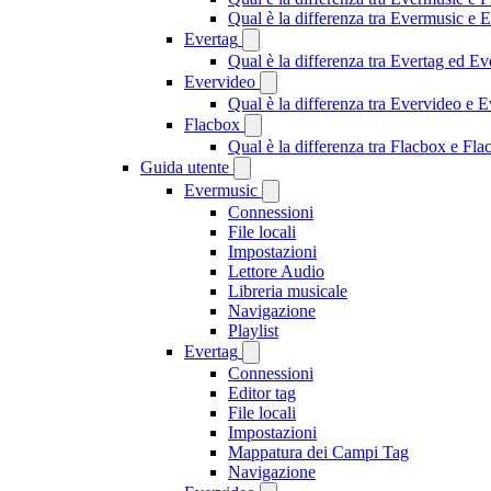
Qual è la differenza tra Evermusic e
Evertag
Qual è la differenza tra Evertag ed E
Evervideo
Qual è la differenza tra Evervideo e
Flacbox
Qual è la differenza tra Flacbox e F
Guida utente
Evermusic
Connessioni
File locali
Impostazioni
Lettore Audio
Libreria musicale
Navigazione
Playlist
Evertag
Connessioni
Editor tag
File locali
Impostazioni
Mappatura dei Campi Tag
Navigazione