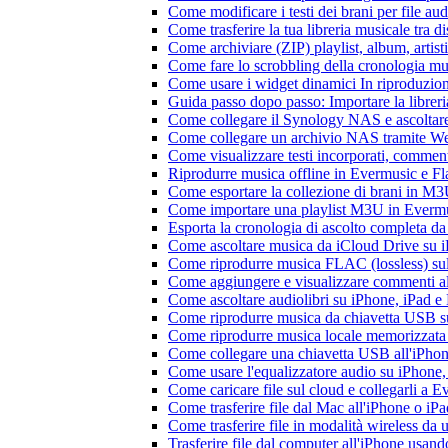
Come modificare i testi dei brani per file 
Come trasferire la tua libreria musicale tra 
Come archiviare (ZIP) playlist, album, artisti
Come fare lo scrobbling della cronologia m
Come usare i widget dinamici In riproduzio
Guida passo dopo passo: Importare la librer
Come collegare il Synology NAS e ascoltar
Come collegare un archivio NAS tramite W
Come visualizzare testi incorporati, commen
Riprodurre musica offline in Evermusic e Flac
Come esportare la collezione di brani in 
Come importare una playlist M3U in Everm
Esporta la cronologia di ascolto completa d
Come ascoltare musica da iCloud Drive su 
Come riprodurre musica FLAC (lossless) su
Come aggiungere e visualizzare commenti al
Come ascoltare audiolibri su iPhone, iPad 
Come riprodurre musica da chiavetta USB 
Come riprodurre musica locale memorizzata
Come collegare una chiavetta USB all'iPhone e
Come usare l'equalizzatore audio su iPhone
Come caricare file sul cloud e collegarli a 
Come trasferire file dal Mac all'iPhone o iP
Come trasferire file in modalità wireless d
Trasferire file dal computer all'iPhone usan