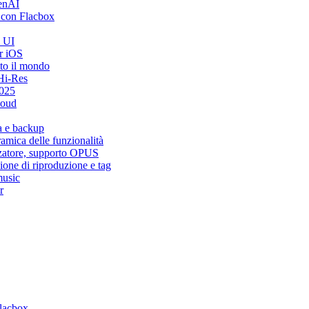
penAI
 con Flacbox
i UI
r iOS
tto il mondo
Hi-Res
2025
loud
a e backup
mica delle funzionalità
zzatore, supporto OPUS
ione di riproduzione e tag
music
r
Flacbox