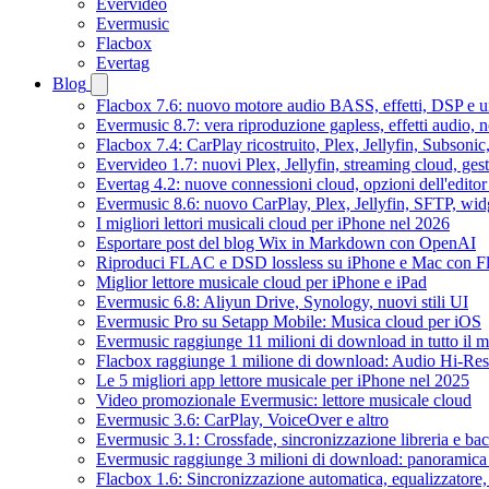
Evervideo
Evermusic
Flacbox
Evertag
Blog
Flacbox 7.6: nuovo motore audio BASS, effetti, DSP e un
Evermusic 8.7: vera riproduzione gapless, effetti audio, 
Flacbox 7.4: CarPlay ricostruito, Plex, Jellyfin, Subson
Evervideo 1.7: nuovi Plex, Jellyfin, streaming cloud, gest
Evertag 4.2: nuove connessioni cloud, opzioni dell'editor 
Evermusic 8.6: nuovo CarPlay, Plex, Jellyfin, SFTP, widg
I migliori lettori musicali cloud per iPhone nel 2026
Esportare post del blog Wix in Markdown con OpenAI
Riproduci FLAC e DSD lossless su iPhone e Mac con F
Miglior lettore musicale cloud per iPhone e iPad
Evermusic 6.8: Aliyun Drive, Synology, nuovi stili UI
Evermusic Pro su Setapp Mobile: Musica cloud per iOS
Evermusic raggiunge 11 milioni di download in tutto il 
Flacbox raggiunge 1 milione di download: Audio Hi-Res
Le 5 migliori app lettore musicale per iPhone nel 2025
Video promozionale Evermusic: lettore musicale cloud
Evermusic 3.6: CarPlay, VoiceOver e altro
Evermusic 3.1: Crossfade, sincronizzazione libreria e ba
Evermusic raggiunge 3 milioni di download: panoramica d
Flacbox 1.6: Sincronizzazione automatica, equalizzator