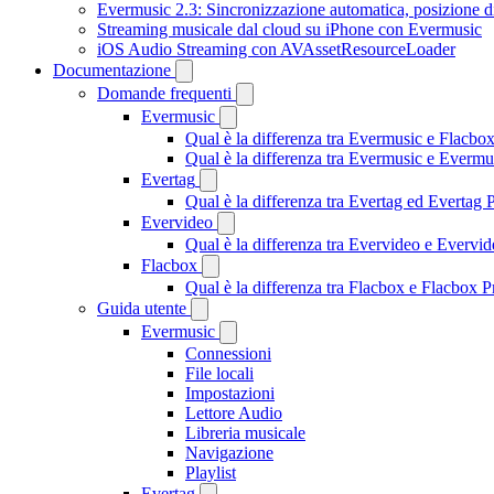
Evermusic 2.3: Sincronizzazione automatica, posizione di
Streaming musicale dal cloud su iPhone con Evermusic
iOS Audio Streaming con AVAssetResourceLoader
Documentazione
Domande frequenti
Evermusic
Qual è la differenza tra Evermusic e Flacbo
Qual è la differenza tra Evermusic e Everm
Evertag
Qual è la differenza tra Evertag ed Evertag
Evervideo
Qual è la differenza tra Evervideo e Everv
Flacbox
Qual è la differenza tra Flacbox e Flacbox
Guida utente
Evermusic
Connessioni
File locali
Impostazioni
Lettore Audio
Libreria musicale
Navigazione
Playlist
Evertag