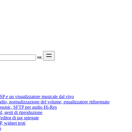
⌘
K
P e un visualizzatore musicale dal vivo
audio, normalizzazione del volume, equalizzatore ridisegnato
Subsonic, SFTP per audio Hi-Res
d, gesti di riproduzione
editor di tag spiegate
, widget testi
6