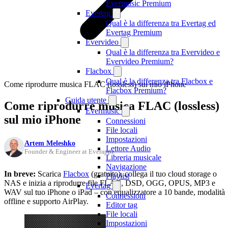
Evermusic Premium
Evertag
Qual è la differenza tra Evertag ed
Evertag Premium
Evervideo
Qual è la differenza tra Evervideo e
Evervideo Premium?
Flacbox
Qual è la differenza tra Flacbox e
Come riprodurre musica FLAC (lossless) sul mio iPhone
Flacbox Premium?
Guida utente
Come riprodurre musica FLAC (lossless)
Evermusic
sul mio iPhone
Connessioni
File locali
Impostazioni
Artem Meleshko
Lettore Audio
Founder & Engineer at Everappz
Libreria musicale
Navigazione
In breve:
Scarica
Flacbox
(gratuito), collega il tuo cloud storage o
Playlist
NAS e inizia a riprodurre file FLAC, DSD, OGG, OPUS, MP3 e
Evertag
WAV sul tuo iPhone o iPad – con equalizzatore a 10 bande, modalità
Connessioni
offline e supporto AirPlay.
Editor tag
File locali
Impostazioni