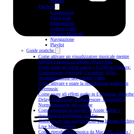
Playlist
Flacbox
Connessioni
File Locali
Impostazioni
Lettore Audio
Libreria Musicale
Navigazione
Playlist
Guide pratiche
Come attivare un visualizzatore musicale mentre
riproduci musica su iPhone, iPad e Mac
Come usare gli effetti sonori e il DSP in Flacbox:
Compressore, Freeverb, Crossfeed, Echo,
Normalizzazione del volume e altro
Come attivare e usare la riproduzione gapless in
Evermusic
Come usare gli effetti audio in Evermusic: Riverbe
Delay, Distorsione, Compressore, Crossfeed e
Normalizzazione del volume
Come esportare le playlist di Apple Music e
riprodurle in Evermusic su Mac
Come creare una playlist M3U per Internet Archiv
Live Music Archive
Come riprodurre la musica da Mac / PC / Linux /