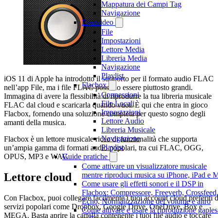
Mappatura dei Campi Tag
Navigazione
Evervideo
File
Impostazioni
Lettore Media
Libreria Media
Navigazione
Playlist
iOS 11 di Apple ha introdotto il supporto per il formato audio FLAC
Flacbox
nell’app File, ma i file FLAC possono essere piuttosto grandi.
Connessioni
Immagina di avere la flessibilità di riprodurre la tua libreria musicale
File Locali
FLAC dal cloud e scaricarla quando vuoi. È qui che entra in gioco
Impostazioni
Flacbox, fornendo una soluzione completa per questo sogno degli
Lettore Audio
amanti della musica.
Libreria Musicale
Navigazione
Flacbox è un lettore musicale ricco di funzionalità che supporta
Playlist
un’ampia gamma di formati audio popolari, tra cui FLAC, OGG,
OPUS, MP3 e WAV.
Guide pratiche
Come attivare un visualizzatore musicale
Lettore cloud
mentre riproduci musica su iPhone, iPad e 
Come usare gli effetti sonori e il DSP in
Flacbox: Compressore, Freeverb, Crossfeed
Con Flacbox, puoi collegare facilmente i tuoi account cloud preferiti 
Echo, Normalizzazione del volume e altro
servizi popolari come Dropbox, Google Drive, OneDrive, Box e
Come attivare e usare la riproduzione gaples
MEGA. Basta aprire la cartella contenente i tuoi file audio e toccare