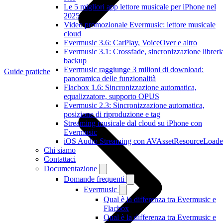
Le 5 migliori app lettore musicale per iPhone nel
2025
Video promozionale Evermusic: lettore musicale
cloud
Evermusic 3.6: CarPlay, VoiceOver e altro
Evermusic 3.1: Crossfade, sincronizzazione libreri
backup
Evermusic raggiunge 3 milioni di download:
Guide pratiche
panoramica delle funzionalità
Flacbox 1.6: Sincronizzazione automatica,
equalizzatore, supporto OPUS
Evermusic 2.3: Sincronizzazione automatica,
posizione di riproduzione e tag
Streaming musicale dal cloud su iPhone con
Evermusic
iOS Audio Streaming con AVAssetResourceLoade
Chi siamo
Contattaci
Documentazione
Domande frequenti
Evermusic
Qual è la differenza tra Evermusic e
Flacbox
Qual è la differenza tra Evermusic e