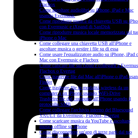
Flacbox
Come ascoltare audiolibri su iPhone, iPad e Mac
usando Evermusic
Come riprodurre musica da chiavetta USB su iPh
con Evermusic e iXpand di SanDisk
Come riprodurre musica locale memorizzata sul tu
iPhone o Mac
Come collegare una chiavetta USB all'iPhone e
ascoltare musica o gestire i file su di essa
Come usare l'equalizzatore audio su iPhone, iPad 
Mac con Evermusic e Flacbox
Come caricare file sul cloud e collegarli a Evermus
Flacbox o Evertag
Come trasferire file dal Mac all'iPhone o iPad usa
Finder
Come trasferire file in modalità wireless da un
computer a un iPhone usando WiFi-Drive
Trasferire file dal computer all'iPhone usando il
protocollo SMB
Come collegare l'archivio interno del Bluesound
VAULT da Evermusic, Flacbox, Evertag
Come scaricare musica da YouTube e ascoltare
musica offline su iPhone
Come disconnettere un'app di terze parti dal tuo
account Google