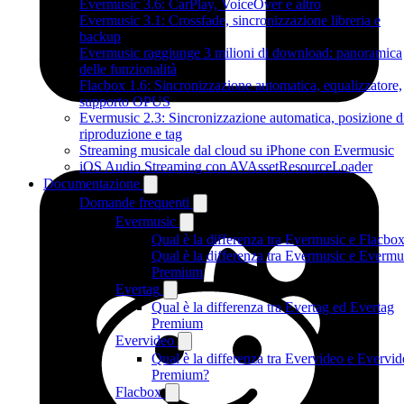
Evermusic 3.6: CarPlay, VoiceOver e altro
Evermusic 3.1: Crossfade, sincronizzazione libreria e
backup
Evermusic raggiunge 3 milioni di download: panoramica
delle funzionalità
Flacbox 1.6: Sincronizzazione automatica, equalizzatore,
supporto OPUS
Evermusic 2.3: Sincronizzazione automatica, posizione d
riproduzione e tag
Streaming musicale dal cloud su iPhone con Evermusic
iOS Audio Streaming con AVAssetResourceLoader
Documentazione
Domande frequenti
Evermusic
Qual è la differenza tra Evermusic e Flacbo
Qual è la differenza tra Evermusic e Evermu
Premium
Evertag
Qual è la differenza tra Evertag ed Evertag
Premium
Evervideo
Qual è la differenza tra Evervideo e Evervi
Premium?
Flacbox