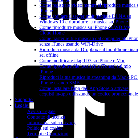
Come registrare video mentre si riproduce musica 
iPhone
Come abilitare il server multimediale DLNA su
Windows 10 e riprodurre la musica su iPhone
Come riprodurre musica su iPhone da WD My
Cloud Home
Come trasferire file musicali dal computer all'iPho
senza iTunes usando WiFi-Drive
Riproduci musica da Dropbox sul tuo iPhone qua
sei offline
Come modificare i tag ID3 su iPhone e Mac
Come riprodurre file locali (file iTunes) sul mio
iPhone
Riproduci la tua musica in streaming da Mac o PC
iPhone usando SMB
Come installare l'app dall'App Store o attivare
acquisti in-app utilizzando un codice promozionale
Supporto
Legale
Avviso Legale
Contratto di licenza
Informativa sulla privacy
Politica sui cookie
Termini e Condizioni