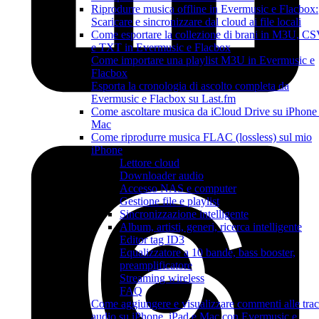
Riprodurre musica offline in Evermusic e Flacbox:
Scaricare e sincronizzare dal cloud ai file locali
Come esportare la collezione di brani in M3U, C
e TXT in Evermusic e Flacbox
Come importare una playlist M3U in Evermusic e
Flacbox
Esporta la cronologia di ascolto completa da
Evermusic e Flacbox su Last.fm
Come ascoltare musica da iCloud Drive su iPhone
Mac
Come riprodurre musica FLAC (lossless) sul mio
iPhone
Lettore cloud
Downloader audio
Accesso NAS e computer
Gestione file e playlist
Sincronizzazione intelligente
Album, artisti, generi, ricerca intelligente
Editor tag ID3
Equalizzatore a 10 bande, bass booster,
preamplificatore
Streaming wireless
FAQ
Come aggiungere e visualizzare commenti alle tra
audio su iPhone, iPad e Mac con Evermusic e