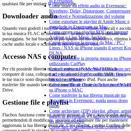
in Evermusic
qualsiasi file per iniziare la riproduzione.
Come usare gli effetti audio in Evermusic:
Riverbero, Delay, Distorsione, Compressore
Downloader audio
Crossfeed e Normalizzazione del volume
Come esportare le playlist di Apple Music e
riprodurle in Evermusic su Mac
Quando vuoi goderti i tuoi file audio lossless offline, scaricali e ascolt
Come creare una playlist M3U per Internet
la tua musica FLAC in movimento – in auto, in aereo o durante una
Archive o Live Music Archive
passeggiata. Se hai bisogno di più spazio sul tuo dispositivo, elimina l
Come riprodurre la musica da Mac / PC /
cache audio locale e scaricala di nuovo quando vuoi.
Linux / NAS su iPhone usando il server Ko
DLNA
Accesso NAS e computer
Come riprodurre la propria musica su iPhon
utilizzando CarPlay
Come cambiare le copertine degli album per 
Per chi possiede librerie musicali estese su NAS, Wi-Fi Disk o
tracce locali su Spotify: guida passo passo
computer di casa, collegati ad essi usando il protocollo SMB. Ora tutt
(mobile e desktop)
le tue tracce sono disponibili sul tuo iPhone o iPad. Puoi anche
Come modificare i testi dei brani per file aud
trasferire file usando la condivisione file di iTunes o la funzione Wi-Fi
su iPhone o MAC
Drive.
Come trasferire la tua libreria musicale tra
dispositivi in Evermusic: guida passo dopo
Gestione file e playlist
passo
Come archiviare (ZIP) playlist, album, artisti
Flacbox funziona come un potente gestore di file e downloader audio,
generi in Evermusic e Flacbox e trasferirli s
permettendoti di modificare, spostare ed eliminare file per mantenere
un altro dispositivo
aggiornata la tua libreria musicale. Crea playlist, cambia l’ordine delle
Come fare lo scrobbling della cronologia
canzoni e rendi le playlist disponibili offline.