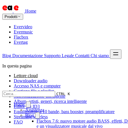
Home
Prodotti
Evervideo
Evermusic
Flacbox
Evertag
Blog
Documentazione
Supporto
Legale
Contatti
Chi siamo
In questa pagina
Lettore cloud
Downloader audio
Accesso NAS e computer
Gestione file e playlist
CTRL K
Sincronizzazione intelligente
Album, artisti, generi, ricerca intelligente
Home
Editor tag ID3
Assistenza
Equalizzatore a 10 bande, bass booster, preamplificatore
Blog
Streaming wireless
Flacbox 7.6: nuovo motore audio BASS, effetti, 
FAQ
e un visualizzatore musicale dal vivo