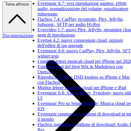
Evermusic 8.7: vera riproduzione gapless, effetti
Torna all'inizio
audio, normalizzazione del volume, equalizzatore
ridisegnato
Flacbox 7.4: CarPlay ricostruito, Plex, Jellyfin,
Subsonic, SFTP per audio Hi-Res
Evervideo 1.7: nuovi Plex, Jellyfin, streaming clou
gesti di riproduzione
Documentazione
Evertag 4.2: nuove connessioni cloud, opzioni
dell'editor di tag spiegate
Evermusic 8.6: nuovo CarPlay, Plex, Jellyfin, SFT
widget testi
I migliori lettori musicali cloud per iPhone nel 202
Esportare post del blog Wix in Markdown con
OpenAI
Riproduci FLAC e DSD lossless su iPhone e Mac
con Flacbox
Miglior lettore musicale cloud per iPhone e iPad
Evermusic 6.8: Aliyun Drive, Synology, nuovi stili
UI
Evermusic Pro su Setapp Mobile: Musica cloud pe
iOS
Evermusic raggiunge 11 milioni di download in tut
il mondo
Flacbox raggiunge 1 milione di download: Audio 
Res