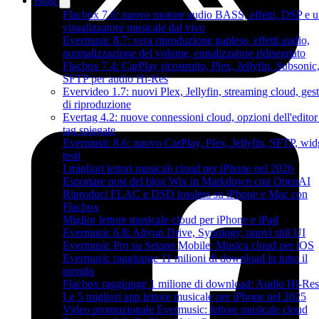
Blog
Flacbox 7.6: nuovo motore audio BASS, effetti, DSP e 
visualizzatore musicale dal vivo
Evermusic 8.7: vera riproduzione gapless, effetti audio,
normalizzazione del volume, equalizzatore ridisegnato
Flacbox 7.4: CarPlay ricostruito, Plex, Jellyfin, Subsonic
SFTP per audio Hi-Res
Evervideo 1.7: nuovi Plex, Jellyfin, streaming cloud, gest
di riproduzione
Evertag 4.2: nuove connessioni cloud, opzioni dell'editor
tag spiegate
Evermusic 8.6: nuovo CarPlay, Plex, Jellyfin, SFTP, wid
testi
I migliori lettori musicali cloud per iPhone nel 2026
Esportare post del blog Wix in Markdown con OpenAI
Riproduci FLAC e DSD lossless su iPhone e Mac con
Flacbox
Miglior lettore musicale cloud per iPhone e iPad
Evermusic 6.8: Aliyun Drive, Synology, nuovi stili UI
Evermusic Pro su Setapp Mobile: Musica cloud per iOS
Evermusic raggiunge 11 milioni di download in tutto il
mondo
Flacbox raggiunge 1 milione di download: Audio Hi-Res
Le 5 migliori app lettore musicale per iPhone nel 2025
Video promozionale Evermusic: lettore musicale cloud