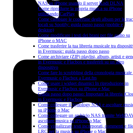
NAS su iPhone usando il server Kodi DLNA
Come riprodurre la propria musica su iPhone
utilizzando CarPlay
Come cambiare le copertine degli album per le tra
locali su Spotify: guida passo passo (mobile e
desktop)
Come modificare i testi dei brani per file audio su
iPhone o MAC
Come trasferire la tua libreria musicale tra dispositi
in Evermusic: guida passo dopo passo
Come archiviare (ZIP) playlist, album, artisti e gen
in Evermusic e Flacbox e trasferirli su un altro
dispositivo
Come fare lo scrobbling della cronologia musicale
Evermusic o Flacbox a Last.fm
Come usare i widget dinamici In riproduzione in
Evermusic e Flacbox su iPhone e Mac
Guida passo dopo passo: Importare la libreria iClo
in Evermusic e Flacbox
Come collegare il Synology NAS e ascoltare musi
su iPhone o Mac
Come collegare un archivio NAS tramite WebDA
ascoltare musica su iPhone o Mac
Come visualizzare testi incorporati, commenti e fil
LRC per la musica su iPhone o Mac