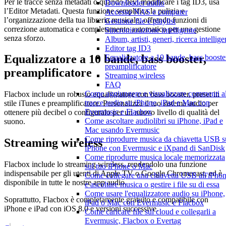
Per le tracce senza metadati o quando devi modificare i tag ID3, usa
Downloader audio
l’Editor Metadati. Questa funzione semplifica la pulizia e
Accesso NAS e computer
l’organizzazione della tua libreria musicale, offrendo funzioni di
Gestione file e playlist
correzione automatica e completamento automatico per una gestione
Sincronizzazione intelligente
senza sforzo.
Album, artisti, generi, ricerca intellige
Editor tag ID3
Equalizzatore a 10 bande, bass booster,
Equalizzatore a 10 bande, bass booste
preamplificatore
preamplificatore
Streaming wireless
FAQ
Come aggiungere e visualizzare commenti al
Flacbox include un robusto equalizzatore con bass booster, preset in
tracce audio su iPhone, iPad e Mac con
stile iTunes e preamplificatore. Personalizza il tuo sistema audio per
Evermusic e Flacbox
ottenere più decibel o configuralo per un nuovo livello di qualità del
Come ascoltare audiolibri su iPhone, iPad e
suono.
Mac usando Evermusic
Come riprodurre musica da chiavetta USB s
Streaming wireless
iPhone con Evermusic e iXpand di SanDisk
Come riprodurre musica locale memorizzata
Flacbox include lo streaming wireless, rendendolo una funzione
sul tuo iPhone o Mac
indispensabile per gli utenti di Apple TV o Google Chromecast, ed è
Come collegare una chiavetta USB all'iPho
disponibile in tutte le nostre app audio.
e ascoltare musica o gestire i file su di essa
Come usare l'equalizzatore audio su iPhone,
Soprattutto, Flacbox è completamente gratuito e compatibile con
iPad o Mac con Evermusic e Flacbox
iPhone e iPad con iOS 8.0 e versioni successive.
Come caricare file sul cloud e collegarli a
Evermusic, Flacbox o Evertag