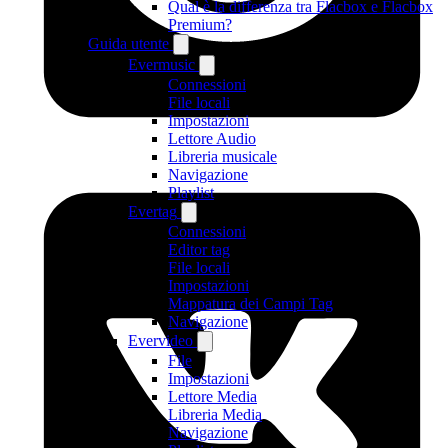
Qual è la differenza tra Flacbox e Flacbox
Premium?
Guida utente
Evermusic
Connessioni
File locali
Impostazioni
Lettore Audio
Libreria musicale
Navigazione
Playlist
Evertag
Connessioni
Editor tag
File locali
Impostazioni
Mappatura dei Campi Tag
Navigazione
Evervideo
File
Impostazioni
Lettore Media
Libreria Media
Navigazione