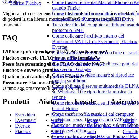
Gratuito
Come trasferire file dal Mac all'iPhone o iPa
Scarica Flacbox
usando Finder
Come trasferire file in modalità wireless da 
Migliora la tua esperienza musicale con Flacbox e abbraccia la libertà
computer a un iPhone usando WiFi-Drive
di goderti la tua libreria musicale FLAC ovunque, in qualsiasi
Trasferire file dal computer all'iPhone usando
momento.
protocollo SMB
Come collegare l'archivio interno del
FAQ
Bluesound VAULT da Evermusic, Flacbox,
Evertag
L’iPhone può riprodurre file FLAC nativamente?
Come scaricare musica da YouTube e ascolt
Flacbox converte FLAC in un altro formato?
musica offline su iPhone
Come disconnettere un'app di terze parti dal
Posso fare streaming di file FLAC dal mio NAS?
tuo account Google
Flacbox è davvero gratuito?
Come registrare video mentre si riproduce
Quali formati audio supporta Flacbox?
musica su iPhone
Posso usare Flacbox offline?
Come abilitare il server multimediale DLN
Ultimo aggiornamento il
gennaio 29, 2024
su Windows 10 e riprodurre la musica su
iPhone
Prodotti
Aiuto
Legale
Azienda
Come riprodurre musica su iPhone da WD
Cloud Home
Come trasferire file musicali dal computer
Evervideo
FAQ
Avviso
Chi
all'iPhone senza iTunes usando WiFi-Drive
Evermusic
Guida
legale
siamo
Riproduci musica da Dropbox sul tuo iPhon
Evertag
pratica
Informativa
Blog
quando sei offline
Flacbox
Guida
sulla
Contatti
Come modificare i tag ID3 su iPhone e Mac
utente
privacy