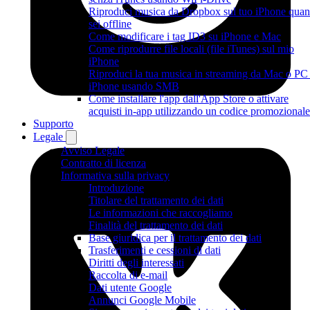
Riproduci musica da Dropbox sul tuo iPhone qua
sei offline
Come modificare i tag ID3 su iPhone e Mac
Come riprodurre file locali (file iTunes) sul mio
iPhone
Riproduci la tua musica in streaming da Mac o PC
iPhone usando SMB
Come installare l'app dall'App Store o attivare
acquisti in-app utilizzando un codice promozionale
Supporto
Legale
Avviso Legale
Contratto di licenza
Informativa sulla privacy
Introduzione
Titolare del trattamento dei dati
Le informazioni che raccogliamo
Finalità del trattamento dei dati
Base giuridica per il trattamento dei dati
Trasferimenti e cessioni di dati
Diritti degli interessati
Raccolta di e-mail
Dati utente Google
Annunci Google Mobile