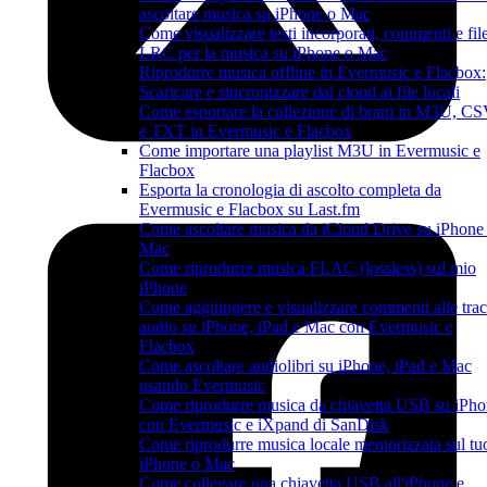
ascoltare musica su iPhone o Mac
Come visualizzare testi incorporati, commenti e fil
LRC per la musica su iPhone o Mac
Riprodurre musica offline in Evermusic e Flacbox:
Scaricare e sincronizzare dal cloud ai file locali
Come esportare la collezione di brani in M3U, C
e TXT in Evermusic e Flacbox
Come importare una playlist M3U in Evermusic e
Flacbox
Esporta la cronologia di ascolto completa da
Evermusic e Flacbox su Last.fm
Come ascoltare musica da iCloud Drive su iPhone
Mac
Come riprodurre musica FLAC (lossless) sul mio
iPhone
Come aggiungere e visualizzare commenti alle tra
audio su iPhone, iPad e Mac con Evermusic e
Flacbox
Come ascoltare audiolibri su iPhone, iPad e Mac
usando Evermusic
Come riprodurre musica da chiavetta USB su iPh
con Evermusic e iXpand di SanDisk
Come riprodurre musica locale memorizzata sul tu
iPhone o Mac
Come collegare una chiavetta USB all'iPhone e