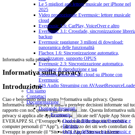
Le 5 migliori app lettore musicale per iPhone nel
2025
Video promozionale Evermusic: lettore musicale
cloud
Evermusic 3.6: CarPlay, VoiceOver e altro
Evermusic 3.1: Crossfade, sincronizzazione libreri
backup
Evermusic raggiunge 3 milioni di download:
panoramica delle funzionalità
Flacbox 1.6: Sincronizzazione automatica,
equalizzatore, supporto OPUS
Informativa sulla privacy
Evermusic 2.3: Sincronizzazione automatica,
posizione di riproduzione e tag
Informativa sulla privacy
Streaming musicale dal cloud su iPhone con
Evermusic
Introduzione
iOS Audio Streaming con AVAssetResourceLoade
Chi siamo
Contattaci
Ciao e benvenuto nella nostra Informativa sulla privacy. Questa
Documentazione
Informativa sulla privacy ti aiuta a prendere decisioni informate sul tu
Domande frequenti
rapporto con noi, quindi leggila attentamente. Questa Informativa sull
Evermusic
privacy si applica alle applicazioni pubblicate nell’Apple App Store d
Qual è la differenza tra Evermusic e
EVERAPPZ SL (“Everappz”) e accessibili da dispositivi mobili e
Flacbox
computer personali (l’“App”), e all’utilizzo dei siti web controllati da
Qual è la differenza tra Evermusic e
Everappz in generale (il “Sito web”). App e Sito web insieme