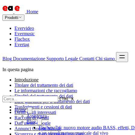
Home
Prodotti
Evervideo
Evermusic
Flacbox
Evertag
Blog
Documentazione
Supporto
Legale
Contatti
Chi siamo
In questa pagina
Introduzione
Titolare del trattamento dei dati
Le informazioni che raccogliamo
Finalità del trattamento dei dati
CTRL K
Base giuridica per il trattamento dei dati
Trasferimenti e cessioni di dati
Home
Diritti degli interessati
Assistenza
Raccolta di e-mail
Blog
Dati utente Google
Flacbox 7.6: nuovo motore audio BASS, effetti, 
Annunci Google Mobile
e un visualizzatore musicale dal vivo
Sicurezza e riservatezza dei tuoi dati