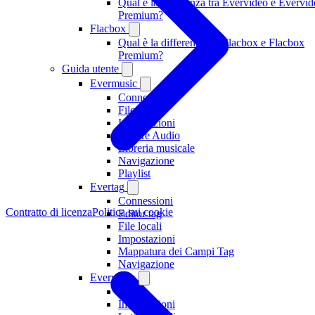
Qual è la differenza tra Evervideo e Evervi
Premium?
Flacbox
Qual è la differenza tra Flacbox e Flacbox
Premium?
Guida utente
Evermusic
Connessioni
File locali
Impostazioni
Lettore Audio
Libreria musicale
Navigazione
Playlist
Evertag
Connessioni
Contratto di licenza
Politica sui cookie
Editor tag
File locali
Impostazioni
Mappatura dei Campi Tag
Navigazione
Evervideo
File
Impostazioni