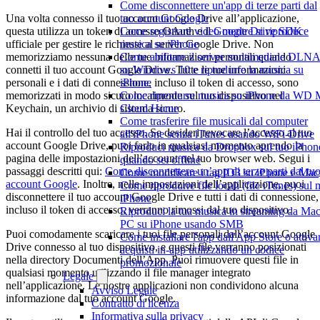
Come disconnettere un'app di terze parti dal
tuo account Google
Una volta connesso il tuo account Google Drive all’applicazione,
Come registrare video mentre si riproduce
questa utilizza un token di accesso OAuth e il
Google Drive SDK
musica su iPhone
ufficiale per gestire le richieste al server Google Drive. Non
Come abilitare il server multimediale DLN
memorizziamo nessuna delle tue informazioni personali quando
su Windows 10 e riprodurre la musica su
connetti il tuo account Google Drive. Tutte le tue informazioni
iPhone
personali e i dati di connessione, incluso il token di accesso, sono
Come riprodurre musica su iPhone da WD
memorizzati in modo sicuro localmente sul tuo dispositivo nel
Cloud Home
Keychain, un archivio di sistema sicuro.
Come trasferire file musicali dal computer
Hai il controllo del tuo accesso. Se desideri revocare l’accesso al tuo
all'iPhone senza iTunes usando WiFi-Drive
account Google Drive, puoi farlo in qualsiasi momento aprendo la
Riproduci musica da Dropbox sul tuo iPhon
pagina delle impostazioni dell’account nel tuo browser web. Segui i
quando sei offline
passaggi descritti qui:
Come disconnettere un’app di terze parti dal tu
Come modificare i tag ID3 su iPhone e Mac
account Google
. Inoltre, nelle impostazioni dell’applicazione, puoi
Come riprodurre file locali (file iTunes) sul 
disconnettere il tuo account Google Drive e tutti i dati di connessione,
iPhone
incluso il token di accesso, verranno rimossi dal tuo dispositivo.
Riproduci la tua musica in streaming da Mac
PC su iPhone usando SMB
Puoi comodamente scaricare i tuoi file personali dall’account Google
Come installare l'app dall'App Store o attiva
Drive connesso al tuo dispositivo, e questi file verranno posizionati
acquisti in-app utilizzando un codice
nella directory Documenti dell’App. Puoi rimuovere questi file in
promozionale
qualsiasi momento utilizzando il file manager integrato
Legale
nell’applicazione. Le nostre applicazioni non condividono alcuna
Avviso Legale
informazione dal tuo account Google.
Contratto di licenza
Informativa sulla privacy