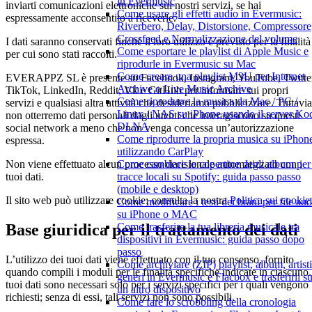
in Evermusic
inviarti comunicazioni elettroniche sui nostri servizi, se hai
Come usare gli effetti audio in Evermusic:
espressamente acconsentito a riceverle.
Riverbero, Delay, Distorsione, Compressore
Crossfeed e Normalizzazione del volume
I dati saranno conservati finché il loro utilizzo è previsto per la finalità
Come esportare le playlist di Apple Music e
per cui sono stati raccolti.
riprodurle in Evermusic su Mac
Come creare una playlist M3U per Internet
EVERAPPZ SL è presente su Facebook, Instagram, YouTube, Twitte
Archive o Live Music Archive
TikTok, LinkedIn, Reddit, Vk e GitHub per informare sui propri
Come riprodurre la musica da Mac / PC /
servizi e qualsiasi altra attività che desideriamo pubblicizzare. Tuttavia
Linux / NAS su iPhone usando il server Ko
non otterremo dati personali dagli utenti che interagiscono su questi
DLNA
social network a meno che non venga concessa un’autorizzazione
Come riprodurre la propria musica su iPhon
espressa.
utilizzando CarPlay
Come cambiare le copertine degli album per 
Non viene effettuato alcun processo decisionale automatizzato con i
tracce locali su Spotify: guida passo passo
tuoi dati.
(mobile e desktop)
Il sito web può utilizzare cookie; consulta la nostra
Politica sui cookie
Come modificare i testi dei brani per file aud
su iPhone o MAC
Come trasferire la tua libreria musicale tra
Base giuridica per il trattamento dei dati
dispositivi in Evermusic: guida passo dopo
passo
L’utilizzo dei tuoi dati viene effettuato con il tuo consenso, fornito
Come archiviare (ZIP) playlist, album, artisti
quando compili i moduli per le finalità specifiche indicate in ciascuno.
generi in Evermusic e Flacbox e trasferirli s
tuoi dati sono necessari solo per i servizi specifici per i quali vengono
un altro dispositivo
richiesti; senza di essi, tali servizi non sono possibili.
Come fare lo scrobbling della cronologia