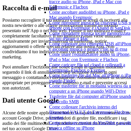
tracce audio su iPhone, iPad e Mac con
Raccolta di e-mail
Evermusic e Flacbox
Come ascoltare audiolibri su iPhone, iPad e
Mac usando Evermusic
Possiamo raccogliere il tuo indirizzo e-mail se scegli di iscriverti alla
Come riprodurre musica da chiavetta USB s
nostra newsletter o alle offerte promozionali tramite un modulo
iPhone con Evermusic e iXpand di SanDisk
presentato nell’App o nel Sito web. Fornire il tuo indirizzo e-mail è
Come riprodurre musica locale memorizzata
completamente facoltativo. Il tuo indirizzo e-mail viene utilizzato
sul tuo iPhone o Mac
esclusivamente per inviarti materiali di marketing, notizie,
Come collegare una chiavetta USB all'iPho
aggiornamenti o offerte speciali relative alla nostra App. Non
e ascoltare musica o gestire i file su di essa
condividiamo il tuo indirizzo e-mail con terze parti a scopi di
Come usare l'equalizzatore audio su iPhone,
marketing.
iPad o Mac con Evermusic e Flacbox
Come caricare file sul cloud e collegarli a
Puoi annullare l’iscrizione alle nostre e-mail in qualsiasi momento
Evermusic, Flacbox o Evertag
seguendo il link di annullamento dell’iscrizione fornito in ogni
Come trasferire file dal Mac all'iPhone o iPa
messaggio o contattandoci direttamente. Adottiamo misure di sicurezz
usando Finder
appropriate per proteggere il tuo indirizzo e-mail e prevenire accessi
Come trasferire file in modalità wireless da 
non autorizzati.
computer a un iPhone usando WiFi-Drive
Trasferire file dal computer all'iPhone usando
Dati utente Google
protocollo SMB
Come collegare l'archivio interno del
Bluesound VAULT da Evermusic, Flacbox,
Alcune delle nostre applicazioni hanno la capacità di connettersi al tu
Evertag
account Google Drive, permettendoti di gestire file, modificare i tag
Come scaricare musica da YouTube e ascolt
audio dei file multimediali e riprodurre contenuti multimediali presenti
musica offline su iPhone
nel tuo account Google Drive.