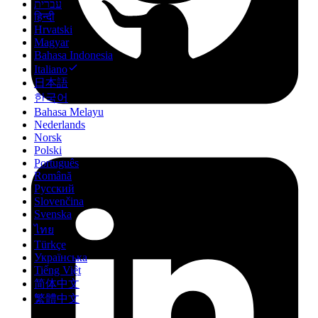
עברית
हिन्दी
Hrvatski
Magyar
Bahasa Indonesia
Italiano
日本語
한국어
Bahasa Melayu
Nederlands
Norsk
Polski
Português
Română
Русский
Slovenčina
Svenska
ไทย
Türkçe
Українська
Tiếng Việt
简体中文
繁體中文