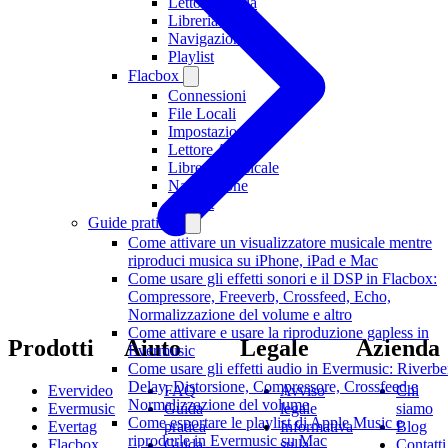
Lettore Media
Libreria Media
Navigazione
Playlist
Flacbox
Connessioni
File Locali
Impostazioni
Lettore Audio
Libreria Musicale
Navigazione
Playlist
Guide pratiche
Come attivare un visualizzatore musicale mentre
riproduci musica su iPhone, iPad e Mac
Come usare gli effetti sonori e il DSP in Flacbox:
Compressore, Freeverb, Crossfeed, Echo,
Normalizzazione del volume e altro
Come attivare e usare la riproduzione gapless in
Prodotti
Aiuto
Legale
Azienda
Evermusic
Come usare gli effetti audio in Evermusic: Riverbe
Delay, Distorsione, Compressore, Crossfeed e
Evervideo
FAQ
Avviso
Chi
Normalizzazione del volume
Evermusic
Guida
legale
siamo
Come esportare le playlist di Apple Music e
Evertag
pratica
Informativa
Blog
riprodurle in Evermusic su Mac
Flacbox
Guida
sulla
Contatti