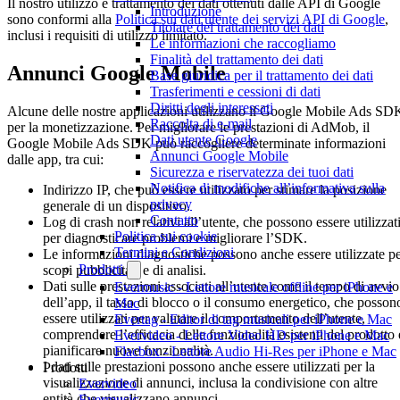
Il nostro utilizzo e trattamento dei dati ottenuti dalle API di Google
Introduzione
sono conformi alla
Politica sui dati utente dei servizi API di Google
,
Titolare del trattamento dei dati
inclusi i requisiti di utilizzo limitato.
Le informazioni che raccogliamo
Finalità del trattamento dei dati
Annunci Google Mobile
Base giuridica per il trattamento dei dati
Trasferimenti e cessioni di dati
Diritti degli interessati
Alcune delle nostre applicazioni utilizzano il Google Mobile Ads SD
Raccolta di e-mail
per la monetizzazione. Per migliorare le prestazioni di AdMob, il
Dati utente Google
Google Mobile Ads SDK può raccogliere determinate informazioni
Annunci Google Mobile
dalle app, tra cui:
Sicurezza e riservatezza dei tuoi dati
Notifica di modifiche all’informativa sulla
Indirizzo IP, che può essere utilizzato per stimare la posizione
privacy
generale di un dispositivo.
Contatto
Log di crash non relativi all’utente, che possono essere utilizzat
Politica sui cookie
per diagnosticare problemi e migliorare l’SDK.
Termini e Condizioni
Le informazioni diagnostiche possono anche essere utilizzate p
Prodotti
scopi pubblicitari e di analisi.
Dati sulle prestazioni associati all’utente come il tempo di avvio
Evermusic - Lettore musicale offline per iPhone e
dell’app, il tasso di blocco o il consumo energetico, che posson
Mac
essere utilizzati per valutare il comportamento dell’utente,
Evertag - Editor di tag musicali per iPhone e Mac
comprendere l’efficacia delle funzionalità esistenti del prodotto 
Evervideo - Lettore Video HD per iPhone e Mac
pianificare nuove funzionalità.
Flacbox - Lettore Audio Hi-Res per iPhone e Mac
I dati sulle prestazioni possono anche essere utilizzati per la
Prodotti
visualizzazione di annunci, inclusa la condivisione con altre
Evervideo
entità che visualizzano annunci.
Evermusic