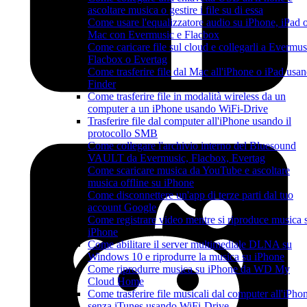
ascoltare musica o gestire i file su di essa
Come usare l'equalizzatore audio su iPhone, iPad 
Mac con Evermusic e Flacbox
Come caricare file sul cloud e collegarli a Evermus
Flacbox o Evertag
Come trasferire file dal Mac all'iPhone o iPad usa
Finder
Come trasferire file in modalità wireless da un
computer a un iPhone usando WiFi-Drive
Trasferire file dal computer all'iPhone usando il
protocollo SMB
Come collegare l'archivio interno del Bluesound
VAULT da Evermusic, Flacbox, Evertag
Come scaricare musica da YouTube e ascoltare
musica offline su iPhone
Come disconnettere un'app di terze parti dal tuo
account Google
Come registrare video mentre si riproduce musica 
iPhone
Come abilitare il server multimediale DLNA su
Windows 10 e riprodurre la musica su iPhone
Come riprodurre musica su iPhone da WD My
Cloud Home
Come trasferire file musicali dal computer all'iPho
senza iTunes usando WiFi-Drive