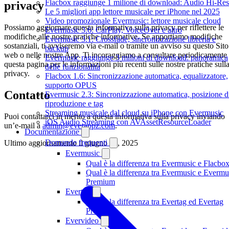
Flacbox raggiunge 1 milione di download: Audio Hi-Res
privacy
Le 5 migliori app lettore musicale per iPhone nel 2025
Video promozionale Evermusic: lettore musicale cloud
Possiamo aggiornare questa informativa sulla privacy per riflettere le
Evermusic 3.6: CarPlay, VoiceOver e altro
modifiche alle nostre pratiche informative. Se apportiamo modifiche
Evermusic 3.1: Crossfade, sincronizzazione libreria e
sostanziali, ti avviseremo via e-mail o tramite un avviso su questo Sito
backup
web o nelle nostre App. Ti incoraggiamo a consultare periodicamente
Evermusic raggiunge 3 milioni di download: panoramica
questa pagina per le informazioni più recenti sulle nostre pratiche sull
delle funzionalità
privacy.
Flacbox 1.6: Sincronizzazione automatica, equalizzatore,
supporto OPUS
Contatto
Evermusic 2.3: Sincronizzazione automatica, posizione d
riproduzione e tag
Streaming musicale dal cloud su iPhone con Evermusic
Puoi contattarci in merito a questa informativa sulla privacy inviando
iOS Audio Streaming con AVAssetResourceLoader
un’e-mail a
admin@everappz.com
.
Documentazione
Domande frequenti
Ultimo aggiornamento il
giugno 12, 2025
Evermusic
Qual è la differenza tra Evermusic e Flacbo
Qual è la differenza tra Evermusic e Evermu
Premium
Evertag
Qual è la differenza tra Evertag ed Evertag
Premium
Evervideo