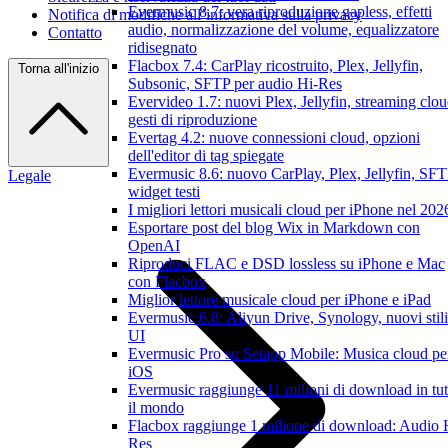
Evermusic 8.7: vera riproduzione gapless, effetti
Notifica di modifiche all’informativa sulla privacy
audio, normalizzazione del volume, equalizzatore
Contatto
ridisegnato
Flacbox 7.4: CarPlay ricostruito, Plex, Jellyfin,
Torna all'inizio
Subsonic, SFTP per audio Hi-Res
Evervideo 1.7: nuovi Plex, Jellyfin, streaming clou
gesti di riproduzione
Evertag 4.2: nuove connessioni cloud, opzioni
dell'editor di tag spiegate
Evermusic 8.6: nuovo CarPlay, Plex, Jellyfin, SFT
Legale
widget testi
I migliori lettori musicali cloud per iPhone nel 202
Esportare post del blog Wix in Markdown con
OpenAI
Riproduci FLAC e DSD lossless su iPhone e Mac
con Flacbox
Miglior lettore musicale cloud per iPhone e iPad
Evermusic 6.8: Aliyun Drive, Synology, nuovi stili
UI
Evermusic Pro su Setapp Mobile: Musica cloud pe
iOS
Evermusic raggiunge 11 milioni di download in tut
il mondo
Flacbox raggiunge 1 milione di download: Audio 
Res