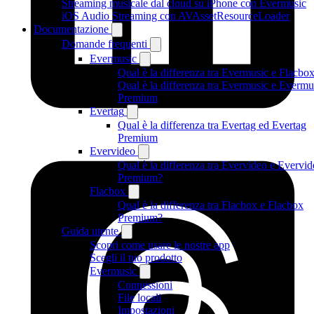
Streaming musicale dal cloud su iPhone con Evermusic
iOS Audio Streaming con AVAssetResourceLoader
Documentazione
Domande frequenti
Evermusic
Qual è la differenza tra Evermusic e Flacbo
Qual è la differenza tra Evermusic e Evermu
Premium
Evertag
Qual è la differenza tra Evertag ed Evertag
Premium
Evervideo
Qual è la differenza tra Evervideo e Evervi
Premium?
Flacbox
Qual è la differenza tra Flacbox e Flacbox
Premium?
Guida utente
Scopri come usare le nostre app
Scegli il tuo prodotto
Evermusic
Connessioni
File locali
Impostazioni