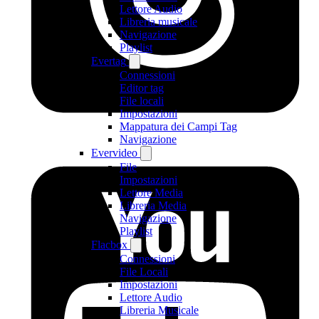
Lettore Audio
Libreria musicale
Navigazione
Playlist
Evertag
Connessioni
Editor tag
File locali
Impostazioni
Mappatura dei Campi Tag
Navigazione
Evervideo
File
Impostazioni
Lettore Media
Libreria Media
Navigazione
Playlist
Flacbox
Connessioni
File Locali
Impostazioni
Lettore Audio
Libreria Musicale