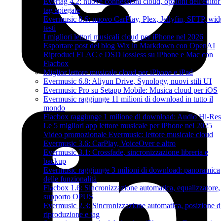
Evertag 4.2: nuove connessioni cloud, opzioni dell'editor
tag spiegate
Evermusic 8.6: nuovo CarPlay, Plex, Jellyfin, SFTP, wid
testi
I migliori lettori musicali cloud per iPhone nel 2026
Esportare post del blog Wix in Markdown con OpenAI
Riproduci FLAC e DSD lossless su iPhone e Mac con
Flacbox
Miglior lettore musicale cloud per iPhone e iPad
Evermusic 6.8: Aliyun Drive, Synology, nuovi stili UI
Evermusic Pro su Setapp Mobile: Musica cloud per iOS
Evermusic raggiunge 11 milioni di download in tutto il
mondo
Flacbox raggiunge 1 milione di download: Audio Hi-Res
Le 5 migliori app lettore musicale per iPhone nel 2025
Video promozionale Evermusic: lettore musicale cloud
Evermusic 3.6: CarPlay, VoiceOver e altro
Evermusic 3.1: Crossfade, sincronizzazione libreria e
backup
Evermusic raggiunge 3 milioni di download: panoramica
delle funzionalità
Flacbox 1.6: Sincronizzazione automatica, equalizzatore,
supporto OPUS
Evermusic 2.3: Sincronizzazione automatica, posizione d
riproduzione e tag