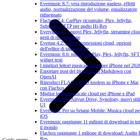
Evermusic 8.7: vera riproduzione gapless, effetti
audio, normalizzazione del volume, equalizzatore
ridisegnato
Flacbox 7.4: CarPlay ricostruito, Plex, Jellyfin,
Subsonic, SFTP per audio Hi-Res
Evervideo 1.7: nuovi Plex, Jellyfin, streaming clou
gesti di riproduzione
Evertag 4.2: nuove connessioni cloud, opzioni
dell'editor di tag spiegate
Evermusic 8.6: nuovo CarPlay, Plex, Jellyfin, SFT
widget testi
I migliori lettori musicali cloud per iPhone nel 202
Esportare post del blog Wix in Markdown con
OpenAI
Riproduci FLAC e DSD lossless su iPhone e Mac
con Flacbox
Miglior lettore musicale cloud per iPhone e iPad
Evermusic 6.8: Aliyun Drive, Synology, nuovi stili
UI
Evermusic Pro su Setapp Mobile: Musica cloud pe
iOS
Evermusic raggiunge 11 milioni di download in tut
il mondo
Flacbox raggiunge 1 milione di download: Audio 
Res
Guida utente