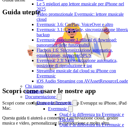
Le 5 migliori app lettore musicale per iPhone nel
2025
Guida utente
Video promozionale Evermusic: lettore musicale
cloud
Evermusic 3.6: CarPlay, VoiceOver e altro
Evermusic 3.1: Crossfade, sincronizzazione libreri
backup
Evermusic raggiunge 3 milioni di download:
panoramica delle funzionalità
Flacbox 1.6: Sincronizzazione automatica,
equalizzatore, supporto OPUS
Evermusic 2.3: Sincronizzazione automatica,
posizione di riproduzione e tag
Streaming musicale dal cloud su iPhone con
Evermusic
iOS Audio Streaming con AVAssetResourceLoade
Chi siamo
Scopri come usare le nostre app
Contattaci
Documentazione
Domande frequenti
Scopri come configurare e utilizzare le app Everappz su iPhone, iPad
Mac.
Evermusic
Qual è la differenza tra Evermusic e
Questa guida ti aiuterà a connettere l’archiviazione cloud, gestire
Flacbox
musica e video, personalizzare la riproduzione e molto altro.
Qual è la differenza tra Evermusic e