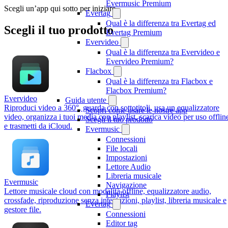
Evermusic Premium
Scegli un’app qui sotto per iniziare.
Evertag
Qual è la differenza tra Evertag ed
Scegli il tuo prodotto
Evertag Premium
Evervideo
Qual è la differenza tra Evervideo e
Evervideo Premium?
Flacbox
Qual è la differenza tra Flacbox e
Flacbox Premium?
Evervideo
Guida utente
Riproduci video a 360°, guarda con sottotitoli, usa un equalizzatore
Scopri come usare le nostre app
video, organizza i tuoi media con playlist, scarica video per uso offlin
Scegli il tuo prodotto
e trasmetti da iCloud.
Evermusic
Connessioni
File locali
Impostazioni
Lettore Audio
Libreria musicale
Evermusic
Navigazione
Lettore musicale cloud con modalità offline, equalizzatore audio,
Playlist
crossfade, riproduzione senza interruzioni, playlist, libreria musicale e
Evertag
gestore file.
Connessioni
Editor tag