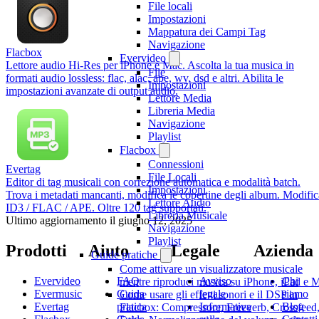
File locali
Impostazioni
Mappatura dei Campi Tag
Navigazione
Flacbox
Evervideo
Lettore audio Hi-Res per iPhone e Mac. Ascolta la tua musica in
File
formati audio lossless: flac, alac, ape, wv, dsd e altri. Abilita le
Impostazioni
impostazioni avanzate di output audio.
Lettore Media
Libreria Media
Navigazione
Playlist
Flacbox
Connessioni
Evertag
File Locali
Editor di tag musicali con correzione automatica e modalità batch.
Impostazioni
Trova i metadati mancanti, modifica le copertine degli album. Modific
Lettore Audio
ID3 / FLAC / APE. Oltre 120 tag supportati.
Libreria Musicale
Ultimo aggiornamento il
giugno 12, 2025
Navigazione
Playlist
Prodotti
Aiuto
Legale
Azienda
Guide pratiche
Come attivare un visualizzatore musicale
Evervideo
FAQ
Avviso
Chi
mentre riproduci musica su iPhone, iPad e 
Evermusic
Guida
legale
siamo
Come usare gli effetti sonori e il DSP in
Evertag
pratica
Informativa
Blog
Flacbox: Compressore, Freeverb, Crossfeed