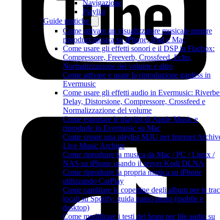
Navigazione
Playlist
Guide pratiche
Come attivare un visualizzatore musicale mentre
riproduci musica su iPhone, iPad e Mac
Come usare gli effetti sonori e il DSP in Flacbox:
Compressore, Freeverb, Crossfeed, Echo,
Normalizzazione del volume e altro
Come attivare e usare la riproduzione gapless in
Evermusic
Come usare gli effetti audio in Evermusic: Riverbe
Delay, Distorsione, Compressore, Crossfeed e
Normalizzazione del volume
Come esportare le playlist di Apple Music e
riprodurle in Evermusic su Mac
Come creare una playlist M3U per Internet Archiv
Live Music Archive
Come riprodurre la musica da Mac / PC / Linux /
NAS su iPhone usando il server Kodi DLNA
Come riprodurre la propria musica su iPhone
utilizzando CarPlay
Come cambiare le copertine degli album per le tra
locali su Spotify: guida passo passo (mobile e
desktop)
Come modificare i testi dei brani per file audio su