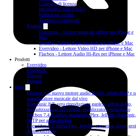
Contratto di licenza
Informativa sulla privacy
Politica sui cookie
Termini e Condizioni
Prodotti
Evermusic - Lettore musicale offline per iPhone e
Mac
Evertag - Editor di tag musicali per iPhone e Mac
Evervideo - Lettore Video HD per iPhone e Mac
Flacbox - Lettore Audio Hi-Res per iPhone e Mac
Prodotti
Evervideo
Evermusic
Flacbox
Evertag
Blog
Flacbox 7.6: nuovo motore audio BASS, effetti, DSP e 
visualizzatore musicale dal vivo
Evermusic 8.7: vera riproduzione gapless, effetti audio,
normalizzazione del volume, equalizzatore ridisegnato
Flacbox 7.4: CarPlay ricostruito, Plex, Jellyfin, Subsonic
SFTP per audio Hi-Res
Evervideo 1.7: nuovi Plex, Jellyfin, streaming cloud, gest
di riproduzione