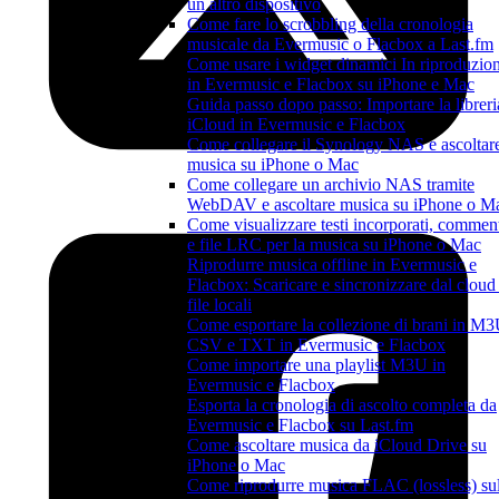
un altro dispositivo
Come fare lo scrobbling della cronologia
musicale da Evermusic o Flacbox a Last.fm
Come usare i widget dinamici In riproduzio
in Evermusic e Flacbox su iPhone e Mac
Guida passo dopo passo: Importare la libreri
iCloud in Evermusic e Flacbox
Come collegare il Synology NAS e ascoltar
musica su iPhone o Mac
Come collegare un archivio NAS tramite
WebDAV e ascoltare musica su iPhone o M
Come visualizzare testi incorporati, commen
e file LRC per la musica su iPhone o Mac
Riprodurre musica offline in Evermusic e
Flacbox: Scaricare e sincronizzare dal cloud 
file locali
Come esportare la collezione di brani in M3
CSV e TXT in Evermusic e Flacbox
Come importare una playlist M3U in
Evermusic e Flacbox
Esporta la cronologia di ascolto completa da
Evermusic e Flacbox su Last.fm
Come ascoltare musica da iCloud Drive su
iPhone o Mac
Come riprodurre musica FLAC (lossless) su