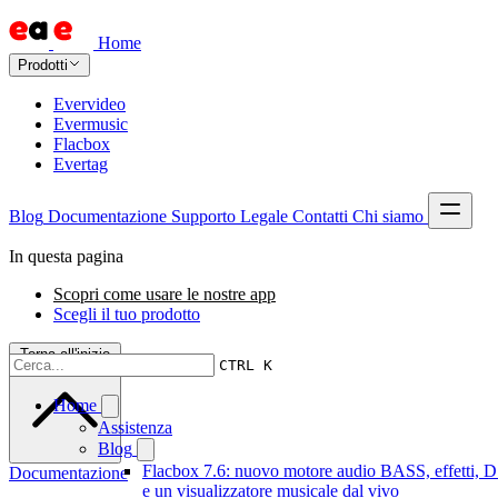
Home
Prodotti
Evervideo
Evermusic
Flacbox
Evertag
Blog
Documentazione
Supporto
Legale
Contatti
Chi siamo
In questa pagina
Scopri come usare le nostre app
Scegli il tuo prodotto
Torna all'inizio
CTRL K
Home
Assistenza
Blog
Flacbox 7.6: nuovo motore audio BASS, effetti, 
Documentazione
e un visualizzatore musicale dal vivo