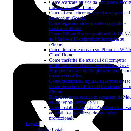
Come scaricare musica da YouTube e ascolt
musica offline su iPhone
Come disconnettere un'app di terze parti dal
tuo account Google
Come registrare video mentre si riproduce
musica su iPhone
Come abilitare il server multimediale DLN
su Windows 10 e riprodurre la musica su
iPhone
Come riprodurre musica su iPhone da WD
Cloud Home
Come trasferire file musicali dal computer
all'iPhone senza iTunes usando WiFi-Drive
Riproduci musica da Dropbox sul tuo iPhon
quando sei offline
Come modificare i tag ID3 su iPhone e Mac
Come riprodurre file locali (file iTunes) sul 
iPhone
Riproduci la tua musica in streaming da Mac
PC su iPhone usando SMB
Come installare l'app dall'App Store o attiva
acquisti in-app utilizzando un codice
promozionale
Legale
Avviso Legale