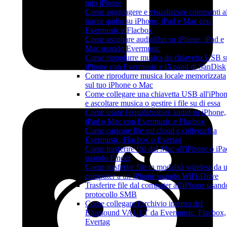
mio iPhone
Come aggiungere e visualizzare commenti al
tracce audio su iPhone, iPad e Mac con
Evermusic e Flacbox
Come ascoltare audiolibri su iPhone, iPad e
Mac usando Evermusic
Come riprodurre musica da chiavetta USB s
iPhone con Evermusic e iXpand di SanDisk
Come riprodurre musica locale memorizzata
sul tuo iPhone o Mac
Come collegare una chiavetta USB all'iPho
e ascoltare musica o gestire i file su di essa
Come usare l'equalizzatore audio su iPhone,
iPad o Mac con Evermusic e Flacbox
Come caricare file sul cloud e collegarli a
Evermusic, Flacbox o Evertag
Come trasferire file dal Mac all'iPhone o iPa
usando Finder
Come trasferire file in modalità wireless da 
computer a un iPhone usando WiFi-Drive
Trasferire file dal computer all'iPhone usando
protocollo SMB
Come collegare l'archivio interno del
Bluesound VAULT da Evermusic, Flacbox,
Evertag